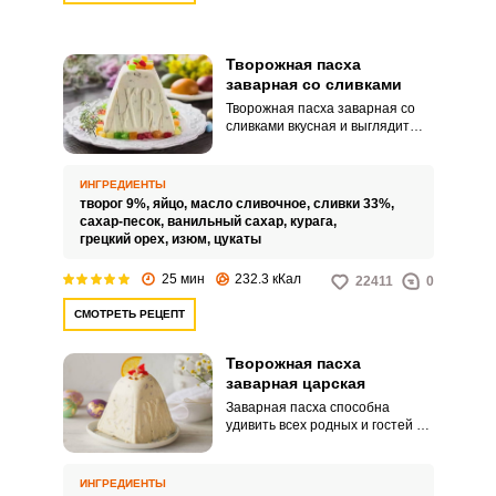
Творожная пасха
заварная со сливками
Творожная пасха заварная со
сливками вкусная и выглядит
очень аппетитно! С
приближением святого
праздника Пасхи самыми
ИНГРЕДИЕНТЫ
популярными запросами на
творог 9%,
яйцо,
масло сливочное,
сливки 33%,
кулинарных сайтах являются
сахар-песок,
ванильный сахар,
курага,
рецепты пасхальных куличей,
грецкий орех,
изюм,
цукаты
творожной пасхи и методик
окраски яиц. Сегодня мы хотим
25 мин
232.3 кКал
22411
0
вас научить готовить царскую
заварную пасху из деревенского
СМОТРЕТЬ РЕЦЕПТ
творога и сливок в специальной
пасочнице.
Творожная пасха
заварная царская
Заварная пасха способна
удивить всех родных и гостей за
праздничным столом. Она очень
ароматная и вкусная.
ИНГРЕДИЕНТЫ