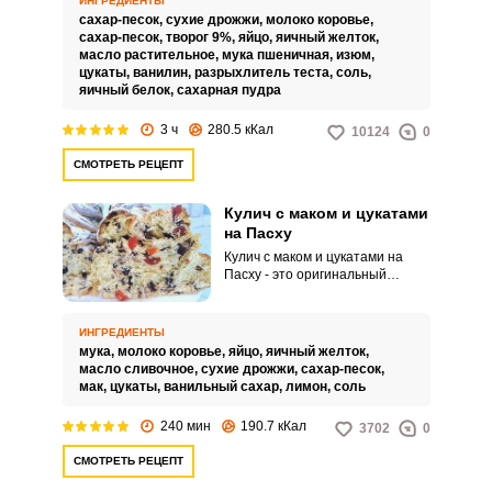
ИНГРЕДИЕНТЫ
времени. А убедиться в этом
сахар-песок,
сухие дрожжи,
молоко коровье,
можно, приготовив этот
сахар-песок,
творог 9%,
яйцо,
яичный желток,
прекрасный десерт, следуя
масло растительное,
мука пшеничная,
изюм,
пошаговой инструкции, которую
цукаты,
ванилин,
разрыхлитель теста,
соль,
мы представляем вашему
яичный белок,
сахарная пудра
вниманию.
3 ч
280.5 кКал
10124
0
СМОТРЕТЬ РЕЦЕПТ
Кулич с маком и цукатами
на Пасху
Кулич с маком и цукатами на
Пасху - это оригинальный
способ приготовления кулича,
который удивят вас своим
новым вкусом. Сдобное
ИНГРЕДИЕНТЫ
дрожжевое тесто замешиваем с
мука,
молоко коровье,
яйцо,
яичный желток,
помощью кухонного комбайна,
масло сливочное,
сухие дрожжи,
сахар-песок,
ведь основной вкус определяет
мак,
цукаты,
ванильный сахар,
лимон,
соль
время вымешивания теста, а
руками это сделать сложнее.
240 мин
190.7 кКал
3702
0
СМОТРЕТЬ РЕЦЕПТ