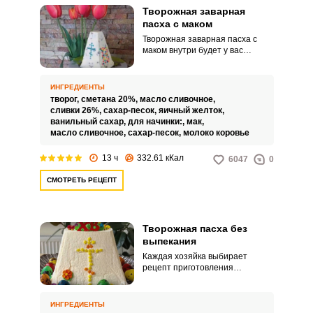
Творожная заварная
пасха с маком
Творожная заварная пасха с
маком внутри будет у вас
оригинальным и необычайно
вкусным блюдом на
праздничном столе. Готовка ее
ИНГРЕДИЕНТЫ
не занимает много времени и
творог,
сметана 20%,
масло сливочное,
основном оно уходит на
сливки 26%,
сахар-песок,
яичный желток,
застывание пасхи, поэтому ее
ванильный сахар,
для начинки:,
мак,
готовят вечером накануне
масло сливочное,
сахар-песок,
молоко коровье
праздника.
13 ч
332.61 кКал
6047
0
СМОТРЕТЬ РЕЦЕПТ
Творожная пасха без
выпекания
Каждая хозяйка выбирает
рецепт приготовления
творожной пасхи по своему
вкусу, и вам предлагается еще
один вариант – творожная
ИНГРЕДИЕНТЫ
пасха без выпекания с лимоном,