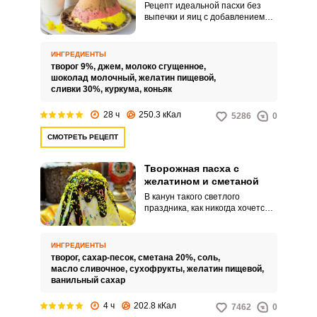
Рецепт идеальной пасхи без
выпечки и яиц с добавлением
желатина. Блюдо получается
очень нежным, с приятной
текстурой и легким коньячным
ИНГРЕДИЕНТЫ
ароматом.
творог 9%,
джем,
молоко сгущенное,
шоколад молочный,
желатин пищевой,
сливки 30%,
куркума,
коньяк
28 ч
250.3 кКал
5286
0
СМОТРЕТЬ РЕЦЕПТ
Творожная пасха с
желатином и сметаной
В канун такого светлого
праздника, как никогда хочется
порадовать свою семью чем-то
вкусным и необычным.
Предлагаем Вам приготовить
ИНГРЕДИЕНТЫ
нежную, тающую во рту пасху,
творог,
сахар-песок,
сметана 20%,
соль,
которая благодаря добавлению
масло сливочное,
сухофрукты,
желатин пищевой,
желатина отлично держит
ванильный сахар
форму, что позволяет украсить
ее так, как хочется именно Вам.
4 ч
202.8 кКал
7462
0