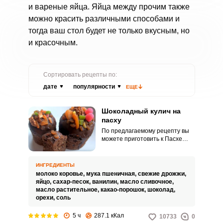
и вареные яйца. Яйца между прочим также
можно красить различными способами и
тогда ваш стол будет не только вкусным, но
и красочным.
Сортировать рецепты по:
дате
популярности
ЕЩЕ
Шоколадный кулич на
пасху
По предлагаемому рецепту вы
можете приготовить к Пасхе
вместо традиционного кулича -
шоколадный кулич на пасху.
Такую выпечку в магазине не
ИНГРЕДИЕНТЫ
купить.
молоко коровье,
мука пшеничная,
свежие дрожжи,
яйцо,
сахар-песок,
ванилин,
масло сливочное,
масло растительное,
какао-порошок,
шоколад,
орехи,
соль
5 ч
287.1 кКал
10733
0