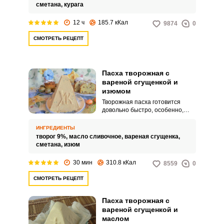
с вареной сгущенкой и курагой.
сметана,
курага
Она отличается приятным
карамельным вкусом и
12 ч
185.7 кКал
9874
0
ароматом.
СМОТРЕТЬ РЕЦЕПТ
Пасха творожная с
вареной сгущенкой и
изюмом
Творожная пасха готовится
довольно быстро, особенно,
если использовать блендер для
качественного смешивания и
ИНГРЕДИЕНТЫ
измельчения ингредиентов.
творог 9%,
масло сливочное,
вареная сгущенка,
Единственный момент, который
сметана,
изюм
потребует времени – это
выдержка десерта в пасочнице
30 мин
310.8 кКал
8559
0
под прессом.
СМОТРЕТЬ РЕЦЕПТ
Пасха творожная с
вареной сгущенкой и
маслом