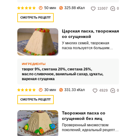
уже становится неактуальным.
50 мин
325.88 кКал
11007
0
СМОТРЕТЬ РЕЦЕПТ
Царская пасха, творожная
со сгущенкой
У многих семей, творожная
пасха пользуется большим
успехом, чем куличи. И
неудивительно – нежный,
тающий во рту десерт обладает
ИНГРЕДИЕНТЫ
приятным сливочно-творожным
творог 9%,
сметана 20%,
сметана 26%,
вкусом и мало кого оставляет
масло сливочное,
ванильный сахар,
цукаты,
равнодушным.
вареная сгущенка
30 мин
331.33 кКал
4929
0
СМОТРЕТЬ РЕЦЕПТ
Творожная пасха со
сгущенкой без яиц
Проверенный множеством
поколений, идеальный рецепт
творожной пасхи со сгущенкой