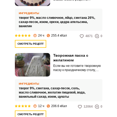
творожной пасхи без
термической обработки. В
творожной пасхе по данному
ИНГРЕДИЕНТЫ
рецепту тонко сочетается вкус
творог 9%,
масло сливочное,
яйцо,
сметана 26%,
творога с вкусовыми нотками и
сахар-песок,
изюм,
орехи,
цедра апельсина,
ароматом цитрусовых.
ванилин
24 ч
255.4 кКал
4871
0
СМОТРЕТЬ РЕЦЕПТ
Творожная пасха с
желатином
Если вы не готовите творожную
пасху к праздничному столу,
потому что боитесь, что она не
будет держать форму, то
обратите внимание на рецепт с
ИНГРЕДИЕНТЫ
желатином. Такая пасха
творог 9%,
сметана,
сахар-песок,
соль,
гарантированно застынет
масло сливочное,
желатин пищевой,
вода,
благодаря желирующим
ванильный сахар,
изюм,
цукаты
свойствам желатина и порадует
вас своим внешним видом и
12 ч
206.6 кКал
12064
0
вкусовыми качествами.
СМОТРЕТЬ РЕЦЕПТ