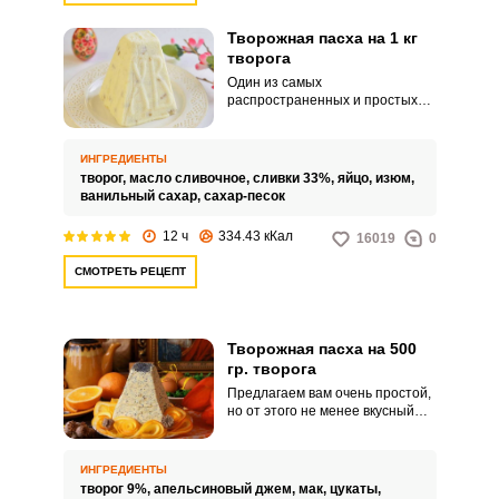
Творожная пасха на 1 кг
творога
Один из самых
распространенных и простых
рецептов творожной пасхи,
который не предусматривает
термической обработки
ИНГРЕДИЕНТЫ
творожной массы, поэтому и
творог,
масло сливочное,
сливки 33%,
яйцо,
изюм,
называется метод сырого
ванильный сахар,
сахар-песок
приготовления. Творожная
пасха по этому рецепту
12 ч
334.43 кКал
16019
0
получается нежной и воздушной
за счет взбитых белков.
СМОТРЕТЬ РЕЦЕПТ
Творожная пасха на 500
гр. творога
Предлагаем вам очень простой,
но от этого не менее вкусный
рецепт творожной пасхи,
нейтральный вкус творога в
которой, дополнен яркими
ИНГРЕДИЕНТЫ
апельсиновыми нотами, за счет
творог 9%,
апельсиновый джем,
мак,
цукаты,