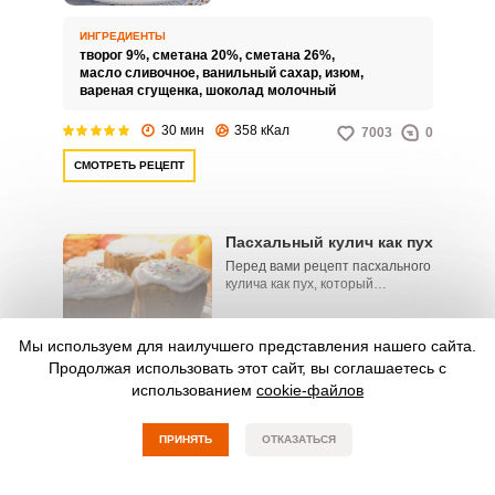
без яиц. Не всем нравится
специфический привкус,
ИНГРЕДИЕНТЫ
который могут давать яйца в
творог 9%,
сметана 20%,
сметана 26%,
готовых блюдах.
масло сливочное,
ванильный сахар,
изюм,
вареная сгущенка,
шоколад молочный
30 мин
358 кКал
7003
0
СМОТРЕТЬ РЕЦЕПТ
Пасхальный кулич как пух
Перед вами рецепт пасхального
кулича как пух, который
придется по душе ценителям
легкой и воздушной сдобной
выпечки. Такой кулич получается
Мы используем для наилучшего представления нашего сайта.
в меру сладким, а главное –
ИНГРЕДИЕНТЫ
Продолжая использовать этот сайт, вы соглашаетесь с
очень вкусным.
мука пшеничная,
молоко коровье,
яйцо,
использованием
cookie-файлов
масло сливочное,
сухие дрожжи,
сахар-песок,
изюм,
ванилин,
цукаты,
лимонная цедра,
грецкий орех,
масло растительное,
соль,
глазурь,
ПРИНЯТЬ
ОТКАЗАТЬСЯ
кондитерская посыпка
5 ч
320.4 кКал
29027
0