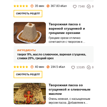
трапезу и понравится всем
домашним.
35 мин
367.83 кКал
7340
0
СМОТРЕТЬ РЕЦЕПТ
Творожная пасха с
вареной сгущенкой и
грецкими орехами
Грецкие орехи отлично
сочетаются с творогом и
сгущенкой. Любителям
ореховых десертов такой
ИНГРЕДИЕНТЫ
рецепт должен понравится.
творог 9%,
масло сливочное,
вареная сгущенка,
сливки 20%,
грецкий орех
40 мин
194.5 кКал
13185
0
СМОТРЕТЬ РЕЦЕПТ
Творожная пасха со
сгущенкой и сливочным
маслом
Очень нежная, с насыщенным
вкусом пасха. Добавляем к
творогу вареную сгущенку,