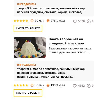
сливочное масло и сметану.
ИНГРЕДИЕНТЫ
творог 9%,
масло сливочное,
ванильный сахар,
вареная сгущенка,
сметана,
корица,
шоколад
30 мин
276.1 кКал
5070
0
СМОТРЕТЬ РЕЦЕПТ
Пасха творожная со
сгущенкой и изюмом
Белоснежная творожная пасха
станет украшением любого
праздничного стола. А
приготовить такой десерт
совсем несложно.
ИНГРЕДИЕНТЫ
творог 9%,
масло сливочное,
ванильный сахар,
вареная сгущенка,
сметана,
изюм,
вишня сушеная,
кондитерская посыпка
30 мин
193.9 кКал
4652
0
СМОТРЕТЬ РЕЦЕПТ