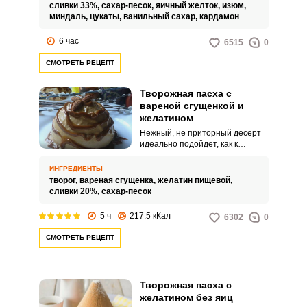
сливки 33%,
сахар-песок,
яичный желток,
изюм,
миндаль,
цукаты,
ванильный сахар,
кардамон
6 час
6515
0
СМОТРЕТЬ РЕЦЕПТ
Творожная пасха с
вареной сгущенкой и
желатином
Нежный, не приторный десерт
идеально подойдет, как к
праздничному столу, так и к
вечернему чаепитию.
ИНГРЕДИЕНТЫ
Ингредиенты доступны всем,
творог,
вареная сгущенка,
желатин пищевой,
процесс приготовления не
сливки 20%,
сахар-песок
трудоемкий.
5 ч
217.5 кКал
6302
0
СМОТРЕТЬ РЕЦЕПТ
Творожная пасха с
желатином без яиц