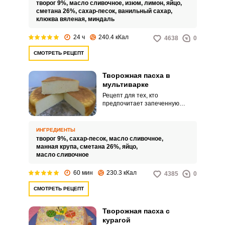
творог 9%,
масло сливочное,
изюм,
лимон,
яйцо,
сметана 26%,
сахар-песок,
ванильный сахар,
клюква вяленая,
миндаль
24 ч
240.4 кКал
4638
0
СМОТРЕТЬ РЕЦЕПТ
Творожная пасха в
мультиварке
Рецепт для тех, кто
предпочитает запеченную
творожную пасху. Творожную
массу готовим из жирного
творога, добавляем немного
ИНГРЕДИЕНТЫ
манки для сохранения формы,
творог 9%,
сахар-песок,
масло сливочное,
жирную сметану, яйца и
манная крупа,
сметана 26%,
яйцо,
сахарный песок.
масло сливочное
60 мин
230.3 кКал
4385
0
СМОТРЕТЬ РЕЦЕПТ
Творожная пасха с
курагой