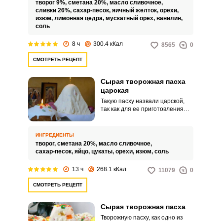
творог 9%,
сметана 20%,
масло сливочное,
орехами и пряностями, которые
сливки 26%,
сахар-песок,
яичный желток,
орехи,
придадут этому праздничному
изюм,
лимонная цедра,
мускатный орех,
ванилин,
блюду особенный аромат и вкус.
соль
Для нее нужен только жирный
творог.
8 ч
300.4 кКал
8565
0
СМОТРЕТЬ РЕЦЕПТ
Сырая творожная пасха
царская
Такую пасху назвали царской,
так как для ее приготовления
использовали дорогие
«заморские» ингредиенты:
цукаты, изюм, орехи и пряности,
ИНГРЕДИЕНТЫ
что недоступно было простым
творог,
сметана 20%,
масло сливочное,
людям. Но времена поменялись.
сахар-песок,
яйцо,
цукаты,
орехи,
изюм,
соль
13 ч
268.1 кКал
11079
0
СМОТРЕТЬ РЕЦЕПТ
Сырая творожная пасха
Творожную пасху, как одно из