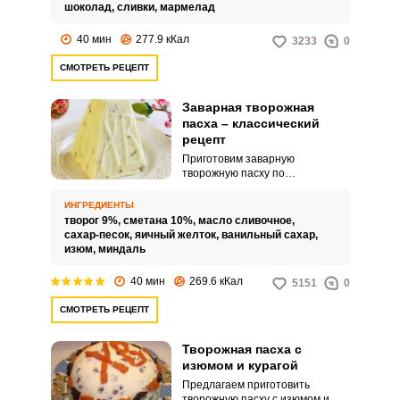
шоколад,
сливки,
мармелад
40 мин
277.9 кКал
3233
0
СМОТРЕТЬ РЕЦЕПТ
Заварная творожная
пасха – классический
рецепт
Приготовим заварную
творожную пасху по
классическому рецепту.
Замешиваем массу из творога,
ИНГРЕДИЕНТЫ
сметаны, яичных желтков,
творог 9%,
сметана 10%,
масло сливочное,
сливочного масла и сахара.
сахар-песок,
яичный желток,
ванильный сахар,
изюм,
миндаль
40 мин
269.6 кКал
5151
0
СМОТРЕТЬ РЕЦЕПТ
Творожная пасха с
изюмом и курагой
Предлагаем приготовить
творожную пасху с изюмом и