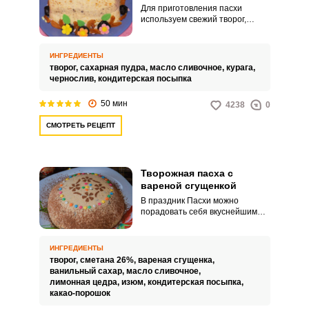
Для приготовления пасхи
используем свежий творог,
сливочное масло, сахарную
пудру и курагу. Чтобы творожная
масса получилась более
ИНГРЕДИЕНТЫ
насыщенной, заблаговременно
творог,
сахарная пудра,
масло сливочное,
курага,
перед готовкой отвесим творог в
чернослив,
кондитерская посыпка
марле, чтобы лишняя сыворотка
стекла.
50 мин
4238
0
СМОТРЕТЬ РЕЦЕПТ
Творожная пасха с
вареной сгущенкой
В праздник Пасхи можно
порадовать себя вкуснейшим
творожный десертом –
одноименной пасхой. Нежная,
кремовая, тающая во рту – это
ИНГРЕДИЕНТЫ
очень вкусно.
творог,
сметана 26%,
вареная сгущенка,
ванильный сахар,
масло сливочное,
лимонная цедра,
изюм,
кондитерская посыпка,
какао-порошок