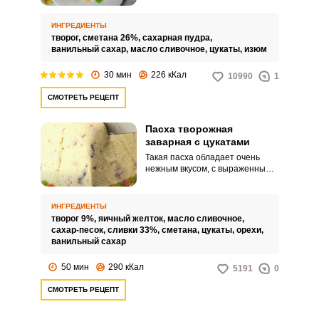
термической обработки.
Достаточно просто смешать
ИНГРЕДИЕНТЫ
ингредиенты.
творог,
сметана 26%,
сахарная пудра,
ванильный сахар,
масло сливочное,
цукаты,
изюм
Запомнить меня
30 мин
226 кКал
10990
1
СМОТРЕТЬ РЕЦЕПТ
ВХОД
ЕЩЕ НЕ ЗАРЕГИСТРИРОВАННЫ?
Пасха творожная
заварная с цукатами
Такая пасха обладает очень
Забыли пароль?
нежным вкусом, с выраженным
сливочным оттенком. Творог
обязательно протираем через
сито, чтобы он стал мягким и
ИНГРЕДИЕНТЫ
однородным.
творог 9%,
яичный желток,
масло сливочное,
сахар-песок,
сливки 33%,
сметана,
цукаты,
орехи,
ванильный сахар
50 мин
290 кКал
5191
0
СМОТРЕТЬ РЕЦЕПТ