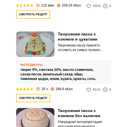
110 мин
206.04 кКал
5904
0
СМОТРЕТЬ РЕЦЕПТ
Творожная пасха с
изюмом и цукатами
Творожную пасху принято
готовить из самых лучших
молочных продуктов, которые
вы только сможете найти. В
идеале это жирный деревенский
ИНГРЕДИЕНТЫ
творог и сметана.
творог 9%,
сметана 20%,
масло сливочное,
сахар-песок,
ванильный сахар,
яйцо,
лимонная цедра,
изюм,
курага,
цукаты,
соль
26 ч
288.6 кКал
9141
0
СМОТРЕТЬ РЕЦЕПТ
Творожная пасха с
изюмом без выпечки
Очередная интерпретация
классического рецепта