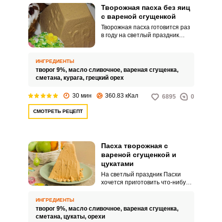
Творожная пасха без яиц
с вареной сгущенкой
Творожная пасха готовится раз
в году на светлый праздник
Пасхи. Многие думают, что в
приготовлении этого десерта
много сложностей.
ИНГРЕДИЕНТЫ
творог 9%,
масло сливочное,
вареная сгущенка,
сметана,
курага,
грецкий орех
30 мин
360.83 кКал
6895
0
СМОТРЕТЬ РЕЦЕПТ
Пасха творожная с
вареной сгущенкой и
цукатами
На светлый праздник Пасхи
хочется приготовить что-нибудь
особенное, что порадовало бы
всю семью. Творожная пасха –
ИНГРЕДИЕНТЫ
нежнейший десерт, который
творог 9%,
масло сливочное,
вареная сгущенка,
идеально завершит пасхальную
сметана,
цукаты,
орехи