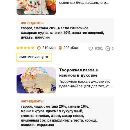
основных блюд пасхального
стола, готовят сырой или
вареной. Сырая пасха хранится
недолго, и делают ее обычно
вечером, накануне праздника.
ИНГРЕДИЕНТЫ
творог,
сметана 20%,
масло сливочное,
сахарная пудра,
сливки 10%,
желатин пищевой,
цукаты,
ванилин
210 мин
203 кКал
9361
0
СМОТРЕТЬ РЕЦЕПТ
Творожная пасха с
изюмом в духовке
Творожная пасха в духовке это
идеальный рецепт для тех, кто
предпочитает сырому или
заварному творогу запеченный,
а также с опаской относится к
ИНГРЕДИЕНТЫ
сырым яйцам. По вкусу такая
творог,
яйцо,
сметана 20%,
сливки 10%,
пасха немного напоминает
манная крупа,
крахмал кукурузный,
творожную запеканку и
клюква вяленая,
изюм,
сахар-песок,
нравится как взрослым, так и
лимонный сок,
разрыхлитель теста,
корица,
детям.
ванилин,
кардамон