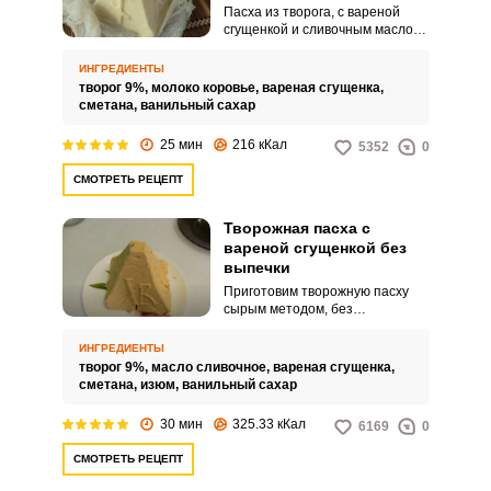
Пасха из творога, с вареной
сгущенкой и сливочным маслом,
просто тает во рту. Ее
консистенция получается
ИНГРЕДИЕНТЫ
нежной, но в то же время
творог 9%,
молоко коровье,
вареная сгущенка,
довольно плотной.
сметана,
ванильный сахар
25 мин
216 кКал
5352
0
СМОТРЕТЬ РЕЦЕПТ
Творожная пасха с
вареной сгущенкой без
выпечки
Приготовим творожную пасху
сырым методом, без
заваривания и без выпекания. В
процессе используем блендер –
ИНГРЕДИЕНТЫ
это существенно облегчает
творог 9%,
масло сливочное,
вареная сгущенка,
работу, так как протирать творог
сметана,
изюм,
ванильный сахар
через сито уже не потребуется.
30 мин
325.33 кКал
6169
0
СМОТРЕТЬ РЕЦЕПТ