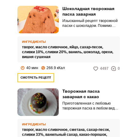
Шоколадная творожная
пасха заварная
Изысканный рецепт творожной
пасхи с шоколадом. Помимо
шоколада, добавляем также
вяленую вишню и орехи – такое
сочетание всегда выигрышное и
ИНГРЕДИЕНТЫ
мало кого оставит
творог,
масло сливочное,
яйцо,
сахар-песок,
равнодушным.
сливки 10%,
сливки 20%,
ваниль,
шоколад,
орехи,
вишня сушеная
40 мин
266.9 кКал
4497
0
СМОТРЕТЬ РЕЦЕПТ
Творожная пасха
заварная с какао
Приготовленная с любовью
творожная пасха в любом виде
хороша. Особенно, если она
шоколадная – этот рецепт для
любителей шоколада.
ИНГРЕДИЕНТЫ
творог,
масло сливочное,
сметана,
сахар-песок,
сливки 33%,
ванильный сахар,
какао-порошок,