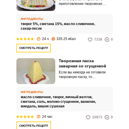
приготовлении творожная
пасха, получится у вас по этому
рецепту. Обратите внимание,
что среди ингредиентов
ИНГРЕДИЕНТЫ
отсутствуют яйца, а также
творог 5%,
сметана 15%,
масло сливочное,
используется молочные
сахар-песок
продукты с небольшой
жирностью.
24 ч
335.25 кКал
7338
0
СМОТРЕТЬ РЕЦЕПТ
Творожная пасха
заварная со сгущенкой
Если вы никогда не готовили
творожную пасху, то
приглядитесь к этому рецепту.
Благодаря сгущенному молоку,
пасха по вкусу напоминает
ИНГРЕДИЕНТЫ
сливочный пломбир.
масло сливочное,
творог,
яичный желток,
сметана,
соль,
молоко сгущенное,
ванилин,
миндаль,
вишня сушеная
24 час
10973
0
СМОТРЕТЬ РЕЦЕПТ