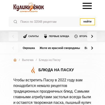
НАЙТИ
🍆
🍵
🍲
САЛАТЫ
ПЕРВЫЕ БЛЮДА
ВТОРЫЕ БЛЮДА
Окрошка
Желе из красной смородины
Варенье из в
/
Выпечка
/
Блюда на Пасху
БЛЮДА НА ПАСХУ
Чтобы встретить Пасху в 2022 году вам
понадобится немало рецептов
традиционных праздничных блюд. Самыми
главными атрибутами застолья всегда были
и остаются творожная пасха, пышный кулич