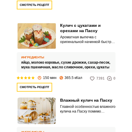
СМОТРЕТЬ РЕЦЕПТ
Кулич с цукатами и
орехами на Пасху
Ароматная выпечка с
оригинальной начинкой быстрее
всего разлетается со стола.
Приготовьте кулич с цукатами и
орехами.
ИНГРЕДИЕНТЫ
яйцо,
молоко коровье,
сухие дрожжи,
сахар-песок,
мука пшеничная,
масло сливочное,
орехи,
цукаты
150 мин
365.5 кКал
7391
0
СМОТРЕТЬ РЕЦЕПТ
Влажный кулич на Пасху
Главной особенностью влажного
кулича на Пасху помимо
изумительного вкуса является
его способность сохранять
свежесть на протяжении
длительного количества