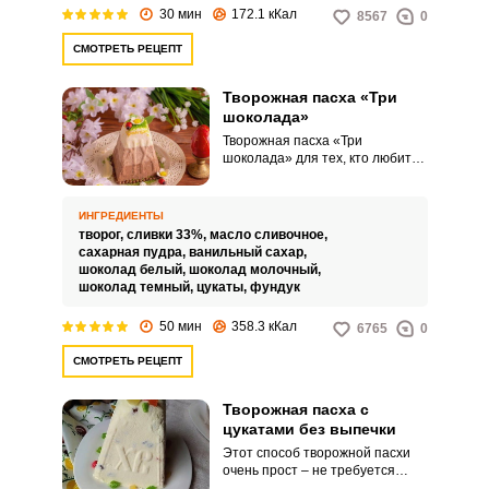
30 мин
172.1 кКал
8567
0
СМОТРЕТЬ РЕЦЕПТ
Творожная пасха «Три
шоколада»
Творожная пасха «Три
шоколада» для тех, кто любит
повозиться на кухне ради
приготовления эффектного
десерта. Используем шоколад
ИНГРЕДИЕНТЫ
трех видов: белый, молочный и
творог,
сливки 33%,
масло сливочное,
темный.
ВХОД НА САЙТ
РЕГИСТРАЦИЯ
сахарная пудра,
ванильный сахар,
шоколад белый,
шоколад молочный,
шоколад темный,
цукаты,
фундук
Войдите
50 мин
358.3 кКал
6765
0
с помощью социальных сетей:
СМОТРЕТЬ РЕЦЕПТ
Творожная пасха с
или
цукатами без выпечки
Этот способ творожной пасхи
очень прост – не требуется
заваривания и прочей