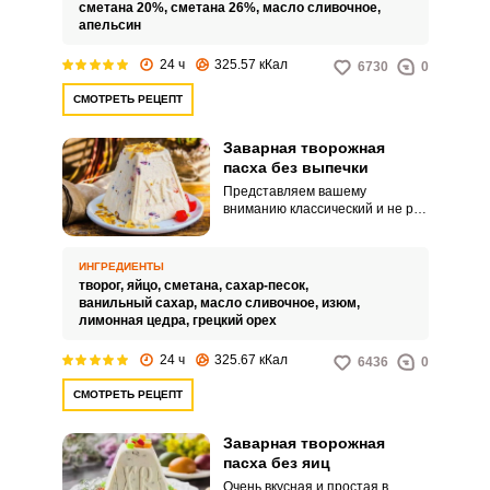
использования цедры и джема.
сметана 20%,
сметана 26%,
масло сливочное,
А нежную структуру пасхи
апельсин
дополняет мак.
24 ч
325.57 кКал
6730
0
СМОТРЕТЬ РЕЦЕПТ
Заварная творожная
пасха без выпечки
Представляем вашему
вниманию классический и не раз
опробованный рецепт заварной
творожной пасхи без выпечки.
Обычно творожную пасху
ИНГРЕДИЕНТЫ
оставляют отстаиваться в
творог,
яйцо,
сметана,
сахар-песок,
специальной форме пасочнице.
ванильный сахар,
масло сливочное,
изюм,
лимонная цедра,
грецкий орех
24 ч
325.67 кКал
6436
0
СМОТРЕТЬ РЕЦЕПТ
Заварная творожная
пасха без яиц
Очень вкусная и простая в