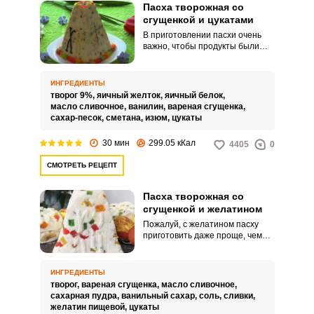
Пасха творожная со
сгущенкой и цукатами
В приготовлении пасхи очень
важно, чтобы продукты были
свежими и качественными. Как
сам творог, так и яйца,
сливочное масло и сметана.
ИНГРЕДИЕНТЫ
творог 9%,
яичный желток,
яичный белок,
масло сливочное,
ванилин,
вареная сгущенка,
сахар-песок,
сметана,
изюм,
цукаты
30 мин
299.05 кКал
4405
0
СМОТРЕТЬ РЕЦЕПТ
Пасха творожная со
сгущенкой и желатином
Пожалуй, с желатином пасху
приготовить даже проще, чем
классический вариант десерта с
длительным настаиванием под
прессом. Желатин
ИНГРЕДИЕНТЫ
«схватывает» всю влагу
творог,
вареная сгущенка,
масло сливочное,
десерта, удерживает заданную
сахарная пудра,
ванильный сахар,
соль,
сливки,
форму, да и стекание сыворотки
желатин пищевой,
цукаты