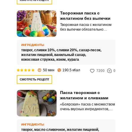
Творожная пасха с
желатином без выпечки
Творожная пасха с желатином
без выпечки обязательно
получится! Традиционно в
творожную пасху добавляют
довольно большое количество
ИНГРЕДИЕНТЫ
сливочного масла – оно не
творог,
сливки 10%,
сливки 20%,
сахар-песок,
только влияет на вкус, но,
желатин пищевой,
ванильный сахар,
главным образом, формирует
кокосовая стружка,
изюм,
курага
плотную и устойчивую
консистенцию готовому десерту.
50 мин
190.5 кКал
7200
0
Однако, и калорийность пасхи в
этом случае высокая.
СМОТРЕТЬ РЕЦЕПТ
Пасха творожная с
желатином и сливками
«Боярская» пасха с множеством
очень вкусных ингредиентов,
таких как, сливки, орехи и
цукаты. Творожный десерт
получается таким нежным, что
ИНГРЕДИЕНТЫ
мгновенно тает во рту.
творог,
масло сливочное,
желатин пищевой,