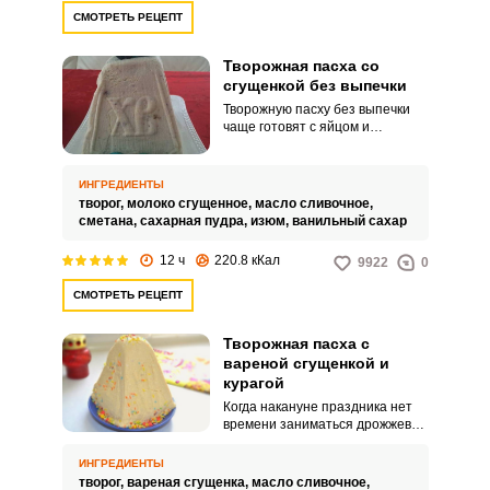
СМОТРЕТЬ РЕЦЕПТ
Творожная пасха со
сгущенкой без выпечки
Творожную пасху без выпечки
чаще готовят с яйцом и
сгущенки избегают, чтобы
десерт не получился слишком
сладкий. В таком случае сахар
ИНГРЕДИЕНТЫ
можно не добавлять. Ее
творог,
молоко сгущенное,
масло сливочное,
дополняют, что стало
сметана,
сахарная пудра,
изюм,
ванильный сахар
традицией, изюмом,
сухофруктами и орехами.
12 ч
220.8 кКал
9922
0
СМОТРЕТЬ РЕЦЕПТ
Творожная пасха с
вареной сгущенкой и
курагой
Когда накануне праздника нет
времени заниматься дрожжевой
выпечкой, по предлагаемому
рецепту, вы можете приготовить
ИНГРЕДИЕНТЫ
взамен кулича, творожную пасху
творог,
вареная сгущенка,
масло сливочное,