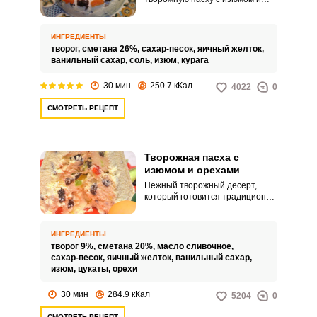
курагой по простому рецепту:
творожную массу не нужно
подвергать нагреванию на
ИНГРЕДИЕНТЫ
водяной бане. Достаточно
творог,
сметана 26%,
сахар-песок,
яичный желток,
протереть творог через мелкое
ванильный сахар,
соль,
изюм,
курага
сито и хорошо смешать его с
остальными ингредиентами.
30 мин
250.7 кКал
4022
0
СМОТРЕТЬ РЕЦЕПТ
Творожная пасха с
изюмом и орехами
Нежный творожный десерт,
который готовится традиционно
на праздник Пасхи. Если вы еще
не готовили его, стоит
обязательно попробовать.
ИНГРЕДИЕНТЫ
творог 9%,
сметана 20%,
масло сливочное,
сахар-песок,
яичный желток,
ванильный сахар,
изюм,
цукаты,
орехи
30 мин
284.9 кКал
5204
0
СМОТРЕТЬ РЕЦЕПТ