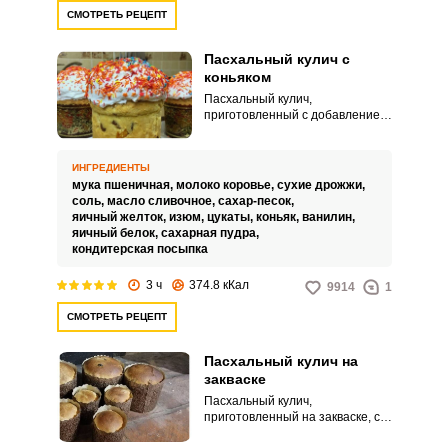
СМОТРЕТЬ РЕЦЕПТ
Пасхальный кулич с
коньяком
Пасхальный кулич,
приготовленный с добавлением
коньяка, имеет очень
интересный аромат и дольше
не черствеет. Чтобы
ИНГРЕДИЕНТЫ
алкогольный акцент был
мука пшеничная,
молоко коровье,
сухие дрожжи,
выраженным, не ненавязчивым,
соль,
масло сливочное,
сахар-песок,
предварительно замачиваем
яичный желток,
изюм,
цукаты,
коньяк,
ванилин,
изюм в коньяке.
яичный белок,
сахарная пудра,
кондитерская посыпка
3 ч
374.8 кКал
9914
1
СМОТРЕТЬ РЕЦЕПТ
Пасхальный кулич на
закваске
Пасхальный кулич,
приготовленный на закваске, со
временем приобретает