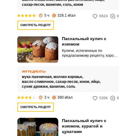
сахар-песок,
ванилин,
соль,
изюм
5 ч
328.1 кКал
6924
0
СМОТРЕТЬ РЕЦЕПТ
Пасхальный кулич с
изюмом
Куличи, испеченные по
предлагаемому рецепту, хорошо
сохраняют свою мягкость и
рассыпчатость до 10 дней после
выпечки. Рецепт простой.
ИНГРЕДИЕНТЫ
мука пшеничная,
молоко коровье,
масло сливочное,
сахар-песок,
изюм,
яйцо,
сухие дрожжи,
ванилин,
соль
3 ч
390 кКал
5306
0
СМОТРЕТЬ РЕЦЕПТ
Пасхальный кулич с
изюмом, курагой и
цукатами