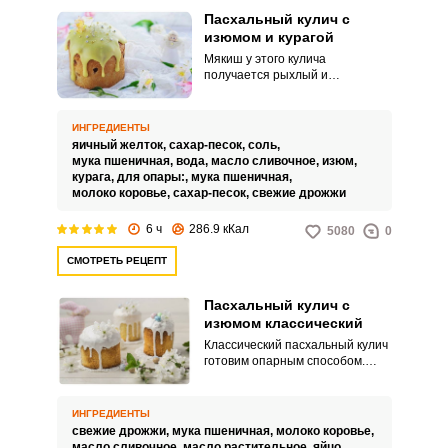
Пасхальный кулич с
изюмом и курагой
Мякиш у этого кулича
получается рыхлый и
рассыпчатый, а цвет, благодаря
желткам, выходит насыщенным
желтым. Начинки не жалеем –
ИНГРЕДИЕНТЫ
она делает кулич сочнее, ярче и
яичный желток,
сахар-песок,
соль,
богаче по вкусу.
мука пшеничная,
вода,
масло сливочное,
изюм,
курага,
для опары:,
мука пшеничная,
молоко коровье,
сахар-песок,
свежие дрожжи
6 ч
286.9 кКал
5080
0
СМОТРЕТЬ РЕЦЕПТ
Пасхальный кулич с
изюмом классический
Классический пасхальный кулич
готовим опарным способом.
Именно такой метод позволяет
получить традиционную
текстуру пасхального кулича:
ИНГРЕДИЕНТЫ
рыхлую, плотную, нежную,
свежие дрожжи,
мука пшеничная,
молоко коровье,
ноздреватую.
масло сливочное,
масло растительное,
яйцо,