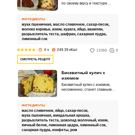
по своему вкусу и текстуре
подобен кексу. Его
приготовление занимает
немного времени, поэтому
ИНГРЕДИЕНТЫ
рецепт удобен для современной
мука пшеничная,
масло сливочное,
сахар-песок,
женщины.
молоко коровье,
изюм,
курага,
яйцо,
ванилин,
разрыхлитель теста,
шафран,
сахарная пудра,
лимонный сок
4 ч
249.39 кКал
13360
0
СМОТРЕТЬ РЕЦЕПТ
Бисквитный кулич с
изюмом
Бисквитный кулич с изюмом,
несомненно, станет главным
десертом на праздничном
столе. Помимо прекрасных
вкусовых качеств такой кулич
ИНГРЕДИЕНТЫ
обладает уникальным для
масло сливочное,
яйцо,
сахар-песок,
сдобы свойством оставаться
мука пшеничная,
миндальная крошка,
свежим и не черстветь на
разрыхлитель теста,
шоколад молочный,
изюм,
протяжении нескольких недель.
яичный белок,
лимонная цедра,
лимонный сок,
В это легко убедиться,
сахарная пудра,
конфеты,
ром
достаточно приготовить это