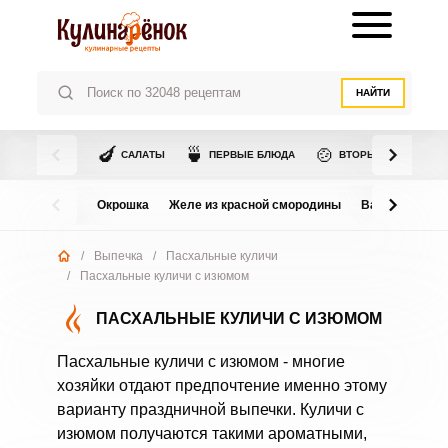
НАЙТИ
🍆
🍵
🍲
САЛАТЫ
ПЕРВЫЕ БЛЮДА
ВТОРЫЕ БЛЮДА
Окрошка
Желе из красной смородины
Варенье из в
/
Выпечка
/
Пасхальные куличи
/
Пасхальные куличи с изюмом
ПАСХАЛЬНЫЕ КУЛИЧИ С ИЗЮМОМ
Пасхальные куличи с изюмом - многие
хозяйки отдают предпочтение именно этому
варианту праздничной выпечки. Куличи с
изюмом получаются такими ароматными,