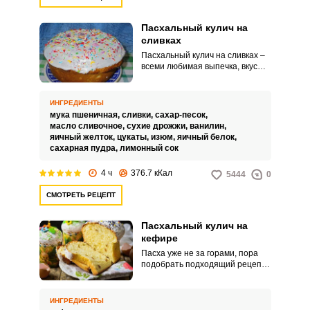
Пасхальный кулич на
сливках
Пасхальный кулич на сливках –
всеми любимая выпечка, вкус
которого у многих
ассоциируется с детством.
Стоит отметить, что такой кулич
ИНГРЕДИЕНТЫ
помимо прекрасного вкуса
мука пшеничная,
сливки,
сахар-песок,
имеет множество достоинств,
масло сливочное,
сухие дрожжи,
ванилин,
одно из которых – сохранять
яичный желток,
цукаты,
изюм,
яичный белок,
свежесть в течение нескольких
сахарная пудра,
лимонный сок
недель.
4 ч
376.7 кКал
5444
0
СМОТРЕТЬ РЕЦЕПТ
Пасхальный кулич на
кефире
Пасха уже не за горами, пора
подобрать подходящий рецепт
для приготовления пасхальный
кулич на кефире. Сегодня мы
предлагаем вам рецепт
ИНГРЕДИЕНТЫ
пасхальных куличей на кефире.