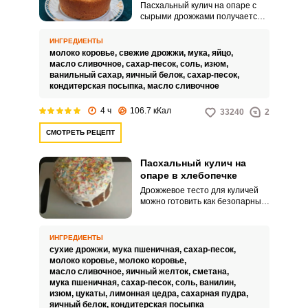
Пасхальный кулич на опаре с
сырыми дрожжами получается
особенно вкусным и пышным,
когда к его приготовлению
ИНГРЕДИЕНТЫ
приступаешь в хорошем
молоко коровье,
свежие дрожжи,
мука,
яйцо,
расположении духа. Процесс
масло сливочное,
сахар-песок,
соль,
изюм,
замеса и работы с тестом
ванильный сахар,
яичный белок,
сахар-песок,
требует внимания, терпения и
кондитерская посыпка,
масло сливочное
любви к готовке – только тогда
куличи доставят вам
4 ч
106.7 кКал
33240
2
удовольствие и получатся
удачными.
СМОТРЕТЬ РЕЦЕПТ
Пасхальный кулич на
опаре в хлебопечке
Дрожжевое тесто для куличей
можно готовить как безопарным,
так и опарным методом. В
последнем случае мякиш имеет
более пористую текстуру.
ИНГРЕДИЕНТЫ
сухие дрожжи,
мука пшеничная,
сахар-песок,
молоко коровье,
молоко коровье,
масло сливочное,
яичный желток,
сметана,
мука пшеничная,
сахар-песок,
соль,
ванилин,
изюм,
цукаты,
лимонная цедра,
сахарная пудра,
яичный белок,
кондитерская посыпка