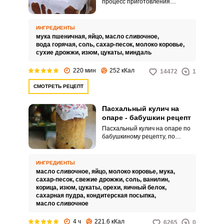
процесс приготовления
пасхальных куличей стал
намного проще. Вам не нужно
делать опару, вымешивать
ИНГРЕДИЕНТЫ
тесто и ждать несколько раз
мука пшеничная,
яйцо,
масло сливочное,
пока оно подойдет.
вода горячая,
соль,
сахар-песок,
молоко коровье,
сухие дрожжи,
изюм,
цукаты,
миндаль
220 мин
252 кКал
14472
1
СМОТРЕТЬ РЕЦЕПТ
Пасхальный кулич на
опаре - бабушкин рецепт
Пасхальный кулич на опаре по
бабушкиному рецепту, по
которому готовили эту
традиционную выпечку на
светлый праздник. Замешиваем
ИНГРЕДИЕНТЫ
опару, даем ей подняться и
масло сливочное,
яйцо,
молоко коровье,
мука,
обминаем несколько раз.
сахар-песок,
свежие дрожжи,
соль,
ванилин,
корица,
изюм,
цукаты,
орехи,
яичный белок,
сахарная пудра,
кондитерская посыпка,
масло сливочное
4 ч
221.6 кКал
6265
0