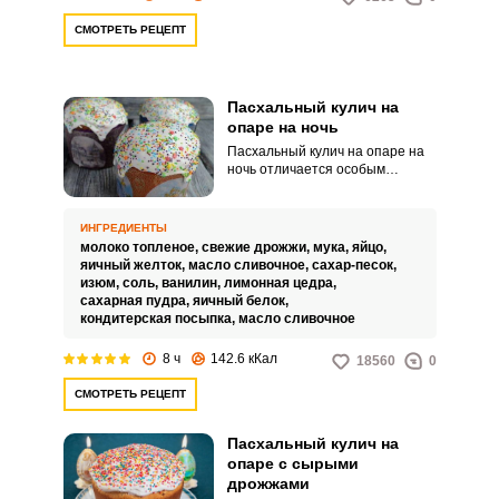
СМОТРЕТЬ РЕЦЕПТ
Пасхальный кулич на
опаре на ночь
Пасхальный кулич на опаре на
ночь отличается особым
мякишем: он не крошится при
нарезке, а на вкус очень
приятный, тающий. Замешивать
ИНГРЕДИЕНТЫ
тесто будем на топленом
молоко топленое,
свежие дрожжи,
мука,
яйцо,
молоке – оно дает характерный
яичный желток,
масло сливочное,
сахар-песок,
слегка сливочный вкусовой
изюм,
соль,
ванилин,
лимонная цедра,
нюанс готовой выпечке.
сахарная пудра,
яичный белок,
кондитерская посыпка,
масло сливочное
8 ч
142.6 кКал
18560
0
СМОТРЕТЬ РЕЦЕПТ
Пасхальный кулич на
опаре с сырыми
дрожжами