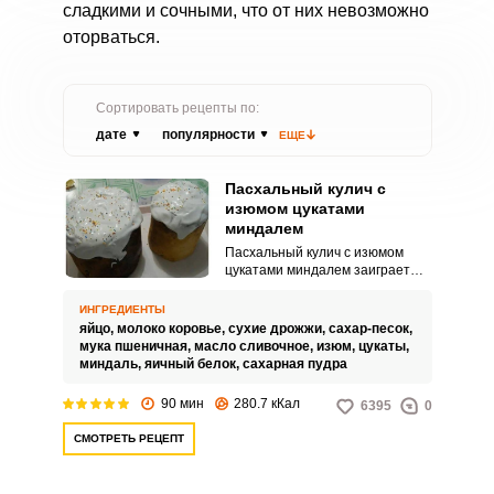
сладкими и сочными, что от них невозможно
оторваться.
Сортировать рецепты по:
дате
популярности
ЕЩЕ
Пасхальный кулич с
изюмом цукатами
миндалем
Пасхальный кулич с изюмом
цукатами миндалем заиграет
новыми красками с добавлением
всех этих сухофруктов. Миндаль
ИНГРЕДИЕНТЫ
придаст выпечке особый
яйцо,
молоко коровье,
сухие дрожжи,
сахар-песок,
приятный аромат, а цукаты
мука пшеничная,
масло сливочное,
изюм,
цукаты,
послужат отличной начинкой.
миндаль,
яичный белок,
сахарная пудра
90 мин
280.7 кКал
6395
0
СМОТРЕТЬ РЕЦЕПТ