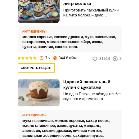
литр молока
Приготовить пасхальный кулич
на литр молока – дело
непростое и не быстрое.
Вашему вниманию
предоставляется рецепт на 1
ИНГРЕДИЕНТЫ
литр молока.
молоко коровье,
свежие дрожжи,
мука пшеничная,
сахар-песок,
масло сливочное,
яйцо,
изюм,
цукаты,
ванилин,
коньяк,
соль
7 ч
344.8 кКал
81514
2
СМОТРЕТЬ РЕЦЕПТ
Царский пасхальный
кулич с цукатами
Ни одна Пасха не обходится без
вкусного и ароматного
праздничного кулича. Особенно
здорово, когда это лакомство
приготовлено своими руками, а
ИНГРЕДИЕНТЫ
не куплено в магазине.
мука пшеничная,
молоко коровье,
сахар-песок,
масло сливочное,
изюм,
цукаты,
миндаль,
апельсин,
свежие дрожжи,
яичный желток,
ванильная эссенция,
соль,
сахарная пудра,