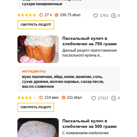
сухари панировочные
27 ч
330.75 кКал
2763
0
СМОТРЕТЬ РЕЦЕПТ
Пасхальный кулич в
хлебопечке на 750 грамм
Данный рецепт приготовления
пасхального кулича в
хлебопечке рассчитан на
итоговый вес в 700-750 грамм,
если вы печете в хлебопечки
ИНГРЕДИЕНТЫ
«Панасоник», то для среднего
мука пшеничная,
яйцо,
изюм,
ванилин,
соль,
размера L. Кулич,
сухие дрожжи,
молоко коровье,
сахар-песок,
приготовленный по этому
масло сливочное
рецепту, гарантированно
получится сладким, пышным и
210 мин
211 кКал
27327
0
очень вкусным.
СМОТРЕТЬ РЕЦЕПТ
Пасхальный кулич в
хлебопечке на 500 грамм
С появлением хлебопечек