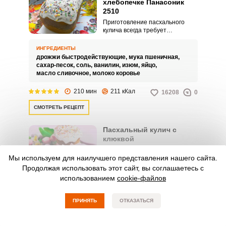
хлебопечке Панасоник
2510
Приготовление пасхального
кулича всегда требует
определенных усилий, немало
времени и терпения. Замес
ИНГРЕДИЕНТЫ
теста, длительная расстойка,
дрожжи быстродействующие,
мука пшеничная,
разделка и финальная выпечка
сахар-песок,
соль,
ванилин,
изюм,
яйцо,
– на это может уйти весь день.
масло сливочное,
молоко коровье
210 мин
211 кКал
16208
0
СМОТРЕТЬ РЕЦЕПТ
Пасхальный кулич с
клюквой
Пасхальный кулич с клюквой
Мы используем для наилучшего представления нашего сайта.
получается не только вкусным,
но и полезным! Кулич – самое
Продолжая использовать этот сайт, вы соглашаетесь с
традиционное мучное угощение
использованием
cookie-файлов
на Пасху. Воздушные, мягкие
ИНГРЕДИЕНТЫ
куличи всегда украшали стол.
мука,
молоко коровье,
масло сливочное,
яйцо,
свежие дрожжи,
ПРИНЯТЬ
сахар-песок,
ОТКАЗАТЬСЯ
ванильный сахар,
изюм,
клюква вяленая,
миндальные лепестки,
лимон,
соль,
масло растительное