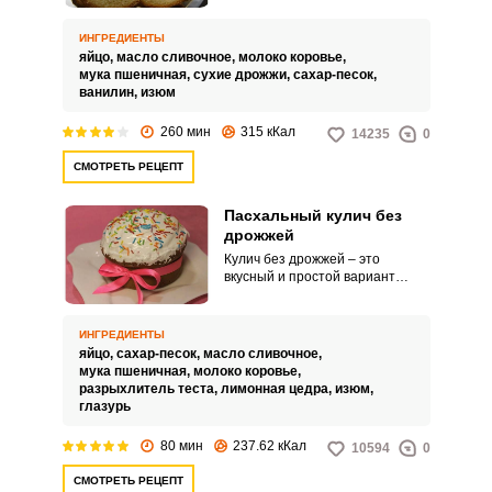
не принесут хлопот. Нежная
домашняя выпечка всегда будет
ИНГРЕДИЕНТЫ
смотреться выигрышней за
яйцо,
масло сливочное,
молоко коровье,
вашим столом.
мука пшеничная,
сухие дрожжи,
сахар-песок,
ванилин,
изюм
260 мин
315 кКал
14235
0
СМОТРЕТЬ РЕЦЕПТ
Пасхальный кулич без
дрожжей
Кулич без дрожжей – это
вкусный и простой вариант
пасхального блюда, с которым
справятся все хозяйки. Тесто
получается пористым и
ИНГРЕДИЕНТЫ
влажным, что выделит вашу
яйцо,
сахар-песок,
масло сливочное,
праздничную выпечку среди
мука пшеничная,
молоко коровье,
остальных.
разрыхлитель теста,
лимонная цедра,
изюм,
глазурь
80 мин
237.62 кКал
10594
0
СМОТРЕТЬ РЕЦЕПТ