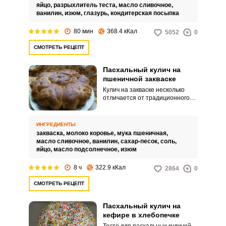
яйцо,
разрыхлитель теста,
масло сливочное,
ванилин,
изюм,
глазурь,
кондитерская посыпка
80 мин
368.4 кКал
5052
0
СМОТРЕТЬ РЕЦЕПТ
Пасхальный кулич на
пшеничной закваске
Кулич на закваске несколько
отличается от традиционного
на дрожжах и чем-то слегка
напоминает обычный
пшеничный хлеб. Поэтому
ИНГРЕДИЕНТЫ
можете попробовать этот
закваска,
молоко коровье,
мука пшеничная,
рецепт в качестве
масло сливочное,
ванилин,
сахар-песок,
соль,
эксперимента.
яйцо,
масло подсолнечное,
изюм
8 ч
322.9 кКал
2864
0
СМОТРЕТЬ РЕЦЕПТ
Пасхальный кулич на
кефире в хлебопечке