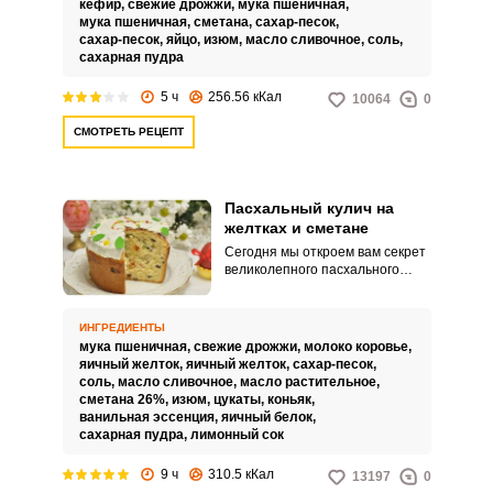
кефир,
свежие дрожжи,
мука пшеничная,
мука пшеничная,
сметана,
сахар-песок,
сахар-песок,
яйцо,
изюм,
масло сливочное,
соль,
сахарная пудра
5 ч
256.56 кКал
10064
0
СМОТРЕТЬ РЕЦЕПТ
Пасхальный кулич на
желтках и сметане
Сегодня мы откроем вам секрет
великолепного пасхального
кулича на желтках и сметане.
Благодаря большому количеству
яичных желтков кулич
ИНГРЕДИЕНТЫ
получается потрясающего
мука пшеничная,
свежие дрожжи,
молоко коровье,
солнечного цвета.
яичный желток,
яичный желток,
сахар-песок,
соль,
масло сливочное,
масло растительное,
сметана 26%,
изюм,
цукаты,
коньяк,
ванильная эссенция,
яичный белок,
сахарная пудра,
лимонный сок
9 ч
310.5 кКал
13197
0