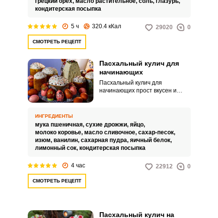
грецкий орех,
масло растительное,
соль,
глазурь,
кондитерская посыпка
5 ч
320.4 кКал
29020
0
СМОТРЕТЬ РЕЦЕПТ
Пасхальный кулич для
начинающих
Пасхальный кулич для
начинающих прост вкусен и
понравится вашим домочадцам!
Название рецепта говорит само
за себя. Рецепт проверен
ИНГРЕДИЕНТЫ
временем и опытом, он простой
мука пшеничная,
сухие дрожжи,
яйцо,
и быстрый.
молоко коровье,
масло сливочное,
сахар-песок,
изюм,
ванилин,
сахарная пудра,
яичный белок,
лимонный сок,
кондитерская посыпка
4 час
22912
0
СМОТРЕТЬ РЕЦЕПТ
Пасхальный кулич на