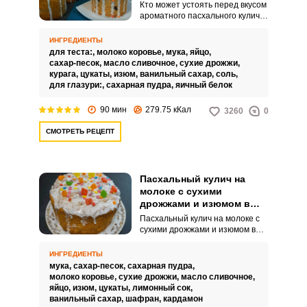
Кто может устоять перед вкусом
ароматного пасхального кулича
после церковной службы в
великий праздник?
ИНГРЕДИЕНТЫ
Приведенный ниже рецепт
для теста:,
молоко коровье,
мука,
яйцо,
подойдет хозяйкам, у которых
сахар-песок,
масло сливочное,
сухие дрожжи,
есть мультиварка. Кулич в
курага,
цукаты,
изюм,
ванильный сахар,
соль,
мультиварке готовится быстрее,
для глазури:,
сахарная пудра,
яичный белок
а получается таким же
ароматным и пышным, как и при
90 мин
279.75 кКал
3260
0
приготовлении в духовке.
СМОТРЕТЬ РЕЦЕПТ
Пасхальный кулич на
молоке с сухими
дрожжами и изюмом в
духовке
Пасхальный кулич на молоке с
сухими дрожжами и изюмом в
духовке вкусный и выглядит
очень аппетитно! Пасхальный
ИНГРЕДИЕНТЫ
день – праздник, который
мука,
сахар-песок,
сахарная пудра,
нельзя представить без
молоко коровье,
сухие дрожжи,
масло сливочное,
ароматного, нежного,
яйцо,
изюм,
цукаты,
лимонный сок,
удивительно вкусного и
ванильный сахар,
шафран,
кардамон
«душевного» кулича. Домашний,