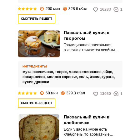
200 мин
328.6 кКал
16283
1
СМОТРЕТЬ РЕЦЕПТ
Пасхальный кулич с
творогом
Традиционная пасхальная
выпечка отличается особым
вкусом и нежностью. Ещё более
воздушным кулич получится с
добавлением творога!
ИНГРЕДИЕНТЫ
мука пшеничная,
творог,
масло сливочное,
яйцо,
сахар-песок,
молоко коровье,
соль,
изюм,
курага,
сухие дрожжи
60 мин
329.3 кКал
13050
1
СМОТРЕТЬ РЕЦЕПТ
Пасхальный кулич в
хлебопечке
Если у вас на кухне есть
хлебопечь, то ароматные
пасхальные куличи вам совсем