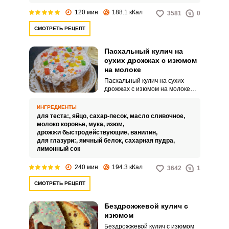
приготовленный своими руками,
120 мин
188.1 кКал
3581
0
он станет истинным
украшением праздничного
СМОТРЕТЬ РЕЦЕПТ
стола, излюбленным и
долгожданным яством взрослых
и детей.
Пасхальный кулич на
сухих дрожжах с изюмом
на молоке
Пасхальный кулич на сухих
дрожжах с изюмом на молоке
точно стоит попробовать
приготовить! Пасха – большой
ИНГРЕДИЕНТЫ
церковный праздник, знакомый
для теста:,
яйцо,
сахар-песок,
масло сливочное,
каждому ещё с детства. И, как
молоко коровье,
мука,
изюм,
правило, главными атрибутами
дрожжи быстродействующие,
ванилин,
этого светлого праздника
для глазури:,
яичный белок,
сахарная пудра,
являются крашеные яйца и,
лимонный сок
конечно, ароматные куличи.
240 мин
194.3 кКал
3642
1
СМОТРЕТЬ РЕЦЕПТ
Бездрожжевой кулич с
изюмом
Бездрожжевой кулич с изюмом