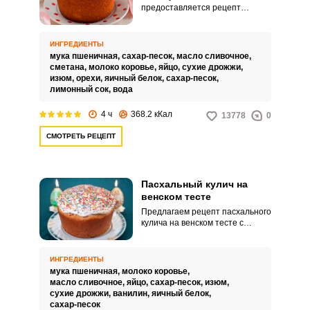
предоставляется рецепт
выпечки праздничного кулича в
наиболее распространенной
модели мультиварки –
ИНГРЕДИЕНТЫ
«РедМонд» и со стандартным
мука пшеничная,
сахар-песок,
масло сливочное,
набором программ. Кулич в
сметана,
молоко коровье,
яйцо,
сухие дрожжи,
мультиварке готовится так же,
изюм,
орехи,
яичный белок,
сахар-песок,
как и обычный, хорошо
лимонный сок,
вода
пропечется и не подгорит,
только вкус у него получится
4 ч
368.2 кКал
13778
0
несколько иной.
СМОТРЕТЬ РЕЦЕПТ
Пасхальный кулич на
венском тесте
Предлагаем рецепт пасхального
кулича на венском тесте с
сухими дрожжами. Светлое
христово Воскресенье просто
немыслимо представить без
ИНГРЕДИЕНТЫ
свежеприготовленного
мука пшеничная,
молоко коровье,
пасхального кулича.
масло сливочное,
яйцо,
сахар-песок,
изюм,
сухие дрожжи,
ванилин,
яичный белок,
сахар-песок