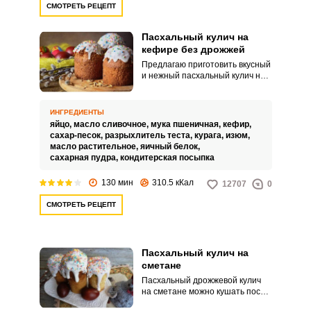
СМОТРЕТЬ РЕЦЕПТ
Пасхальный кулич на
кефире без дрожжей
Предлагаю приготовить вкусный
и нежный пасхальный кулич на
кефире без дрожжей. Текстура
мякиша получается воздушной
и легкой.
ИНГРЕДИЕНТЫ
яйцо,
масло сливочное,
мука пшеничная,
кефир,
сахар-песок,
разрыхлитель теста,
курага,
изюм,
масло растительное,
яичный белок,
сахарная пудра,
кондитерская посыпка
130 мин
310.5 кКал
12707
0
СМОТРЕТЬ РЕЦЕПТ
Пасхальный кулич на
сметане
Пасхальный дрожжевой кулич
на сметане можно кушать после
праздника еще неделю,