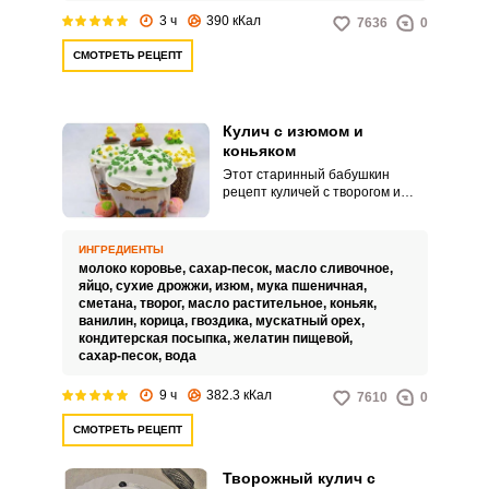
лакомство по рецепту, который
3 ч
390 кКал
7636
0
мы представили вашему
вниманию.
СМОТРЕТЬ РЕЦЕПТ
Кулич с изюмом и
коньяком
Этот старинный бабушкин
рецепт куличей с творогом и
сметаной возвращает в детство
и напоминает тот, самый
родной вкус. Вся особенность
ИНГРЕДИЕНТЫ
воздушной и вкуснейшей
молоко коровье,
сахар-песок,
масло сливочное,
выпечки в замешивании теста в
яйцо,
сухие дрожжи,
изюм,
мука пшеничная,
3 подхода.
сметана,
творог,
масло растительное,
коньяк,
ванилин,
корица,
гвоздика,
мускатный орех,
кондитерская посыпка,
желатин пищевой,
сахар-песок,
вода
9 ч
382.3 кКал
7610
0
СМОТРЕТЬ РЕЦЕПТ
Творожный кулич с