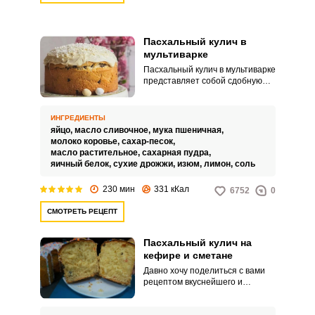
Пасхальный кулич в
мультиварке
Пасхальный кулич в мультиварке
представляет собой сдобную
выпечку, которую можно
приготовить на дрожжах или
соде. Куличи выпекают в
ИНГРЕДИЕНТЫ
духовке, в хлебопечке, в печке и
яйцо,
масло сливочное,
мука пшеничная,
мультиварке.
молоко коровье,
сахар-песок,
масло растительное,
сахарная пудра,
ВХОД НА САЙТ
РЕГИСТРАЦИЯ
яичный белок,
сухие дрожжи,
изюм,
лимон,
соль
230 мин
331 кКал
6752
0
Войдите
СМОТРЕТЬ РЕЦЕПТ
с помощью социальных сетей:
Пасхальный кулич на
кефире и сметане
Давно хочу поделиться с вами
или
рецептом вкуснейшего и
ароматного пасхального кулича
на кефире и сметане. Он