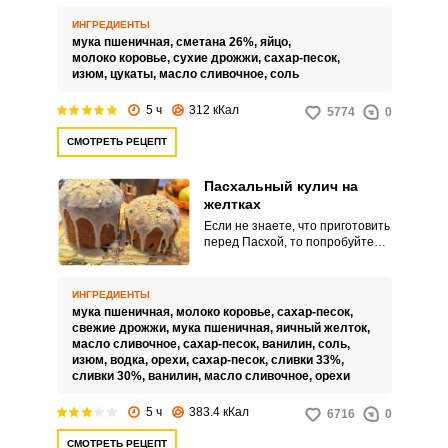
например, намазывая с утра
сливочным маслом и запивая
ИНГРЕДИЕНТЫ
горячим чаем. Белки от яиц
мука пшеничная,
сметана 26%,
яйцо,
можно использовать в безе или
молоко коровье,
сухие дрожжи,
сахар-песок,
заморозить.
изюм,
цукаты,
масло сливочное,
соль
5 ч
312 кКал
5774
0
СМОТРЕТЬ РЕЦЕПТ
Пасхальный кулич на
желтках
Если не знаете, что приготовить
перед Пасхой, то попробуйте
Пасхальный кулич на желтках.
При приготовлении
используются желтки и такой
ИНГРЕДИЕНТЫ
кулич получается в меру
мука пшеничная,
молоко коровье,
сахар-песок,
сладким, имеет нежный и
свежие дрожжи,
мука пшеничная,
яичный желток,
воздушный мякиш, но при этом
масло сливочное,
сахар-песок,
ванилин,
соль,
не рассыпается в руках.
изюм,
водка,
орехи,
сахар-песок,
сливки 33%,
сливки 30%,
ванилин,
масло сливочное,
орехи
5 ч
383.4 кКал
6716
0
СМОТРЕТЬ РЕЦЕПТ