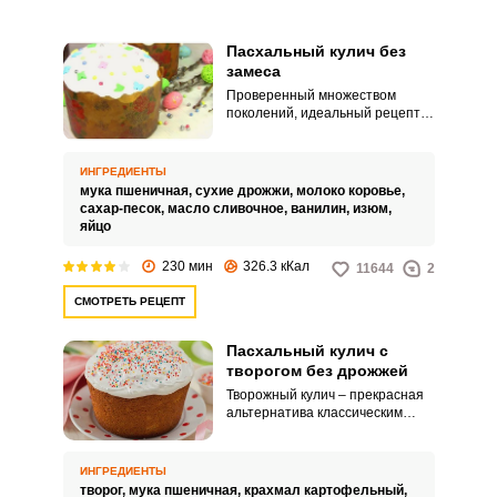
Пасхальный кулич без
замеса
Проверенный множеством
поколений, идеальный рецепт –
пасхальный кулич без замеса.
Классическое приготовление
куличей предполагает замес и
ИНГРЕДИЕНТЫ
длительную расстойку теста.
мука пшеничная,
сухие дрожжи,
молоко коровье,
сахар-песок,
масло сливочное,
ванилин,
изюм,
яйцо
230 мин
326.3 кКал
11644
2
СМОТРЕТЬ РЕЦЕПТ
Пасхальный кулич с
творогом без дрожжей
Творожный кулич – прекрасная
альтернатива классическим
пасхальным куличам.
Добавление в тесто творога
делает такой кулич нежным и
ИНГРЕДИЕНТЫ
очень вкусным.
творог,
мука пшеничная,
крахмал картофельный,