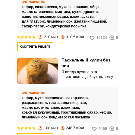
получается легкий и воздушный.
ИНГРЕДИЕНТЫ
кефир,
сахар-песок,
мука пшеничная,
яйцо,
масло сливочное,
сметана,
сухие дрожжи,
ванилин,
лимонная цедра,
изюм,
цукаты,
для глазури:,
лимонный сок,
желатин пищевой,
сахар-песок,
кондитерская посыпка
Запомнить меня
210 мин
310.5 кКал
15124
0
ВХОД
СМОТРЕТЬ РЕЦЕПТ
ЕЩЕ НЕ ЗАРЕГИСТРИРОВАННЫ?
Пасхальный кулич без
яиц
Забыли пароль?
Я всегда думала, что
приготовить сдобную выпечку
без использования куриных яиц,
просто невозможно. Но
однажды наткнулась на этот
ИНГРЕДИЕНТЫ
простой и легкий рецепт, и
кефир,
мука пшеничная,
сахар-песок,
теперь на каждый праздник
разрыхлитель теста,
сода пищевая,
Пасхи готовлю куличи без яиц.
масло растительное,
изюм,
мак,
крахмал кукурузный,
тростниковый сахар,
кефир,
лимонный сок,
кондитерская посыпка
100 мин
248.7 кКал
9459
0