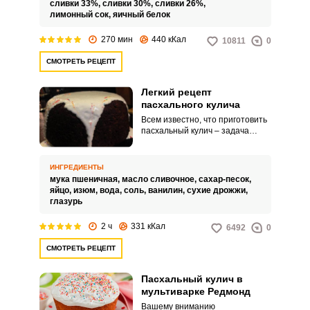
сливки 33%,
сливки 30%,
сливки 26%,
лимонный сок,
яичный белок
270 мин
440 кКал
10811
0
СМОТРЕТЬ РЕЦЕПТ
Легкий рецепт
пасхального кулича
Всем известно, что приготовить
пасхальный кулич – задача
непростая, однако как же не
хочется отказывать себе и
своей семье в этом
ИНГРЕДИЕНТЫ
гастрономическом
мука пшеничная,
масло сливочное,
сахар-песок,
удовольствии из-за сложности
яйцо,
изюм,
вода,
соль,
ванилин,
сухие дрожжи,
приготовления этой выпечки.
глазурь
Предлагаем легкий рецепт
кулича пасхального, с ним
2 ч
331 кКал
6492
0
праздничная выпечка получится
у вас довольно быстро и легко.
СМОТРЕТЬ РЕЦЕПТ
Пасхальный кулич в
мультиварке Редмонд
Вашему вниманию