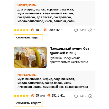
насыщенные пшеничные вкус и
аромат. Он долго не черствеет.
ИНГРЕДИЕНТЫ
для опары:,
молоко коровье,
закваска,
мука пшеничная,
яйцо,
яичный желток,
сахар-песок,
для теста:,
сахар-песок,
масло сливочное,
изюм,
ванилин,
соль
18 ч
330.5 кКал
5433
0
СМОТРЕТЬ РЕЦЕПТ
Пасхальный кулич без
дрожжей и яиц
Кулич на Пасху можно
приготовить из бисквитного
теста на кефире и сливочном
масле, он не подразумевает
добавление дрожжей. Хотя яйца
ИНГРЕДИЕНТЫ
в рецепте не используются,
мука пшеничная,
кефир,
сода пищевая,
выпечка все равно получается
масло сливочное,
сахар-песок,
изюм,
изумительно вкусной и
лимонная цедра,
лимонный сок,
сахарная пудра
воздушной, с умеренной
сладостью.
55 мин
251.1 кКал
7412
0
СМОТРЕТЬ РЕЦЕПТ