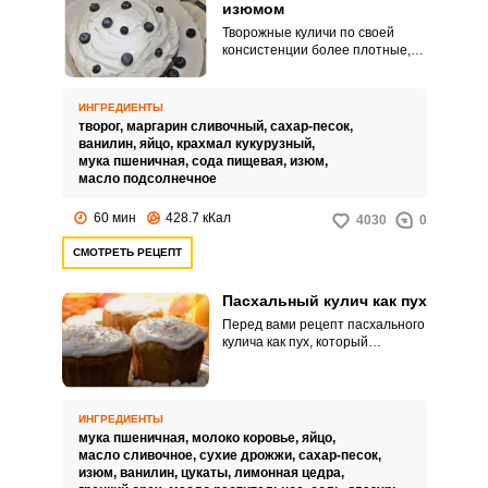
изюмом
Творожные куличи по своей
консистенции более плотные,
чем классические дрожжевые,
но и более сочные. Причем
наличие творога в готовом
ИНГРЕДИЕНТЫ
куличе не ощущается, при этом
творог,
маргарин сливочный,
сахар-песок,
творог не теряет своих
ванилин,
яйцо,
крахмал кукурузный,
полезных свойств при
мука пшеничная,
сода пищевая,
изюм,
термообработке.
масло подсолнечное
60 мин
428.7 кКал
4030
0
СМОТРЕТЬ РЕЦЕПТ
Пасхальный кулич как пух
Перед вами рецепт пасхального
кулича как пух, который
придется по душе ценителям
легкой и воздушной сдобной
выпечки. Такой кулич получается
в меру сладким, а главное –
ИНГРЕДИЕНТЫ
очень вкусным.
мука пшеничная,
молоко коровье,
яйцо,
масло сливочное,
сухие дрожжи,
сахар-песок,
изюм,
ванилин,
цукаты,
лимонная цедра,