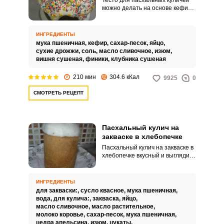
Тесто для пасхальных куличей
можно делать на основе кефира
и избавить себя от процесса
вымешивания руками, доверив
всю тяжелую работу
ИНГРЕДИЕНТЫ
хлебопечке. А оригинальная
мука пшеничная,
кефир,
сахар-песок,
яйцо,
начинка, включающая в свой
сухие дрожжи,
соль,
масло сливочное,
изюм,
состав вяленую вишню, цукаты
вишня сушеная,
финики,
клубника сушеная
из ананасов, финики и клубнику
добавит вкусу кулича изюминку.
210 мин
304.6 кКал
9925
0
СМОТРЕТЬ РЕЦЕПТ
Пасхальный кулич на
закваске в хлебопечке
Пасхальный кулич на закваске в
хлебопечке вкусный и выглядит
очень аппетитно! Тесто для
кулича по данному рецепту
готовится на закваске и его
ИНГРЕДИЕНТЫ
очень удобно вымешивать в
для закваски:,
сусло квасное,
мука пшеничная,
чаше хлебопечки, а затем
вода,
для кулича:,
закваска,
яйцо,
выпекать в духовом шкафу.
масло сливочное,
масло растительное,
молоко коровье,
сахар-песок,
мука пшеничная,
цедра апельсина,
изюм,
цукаты,