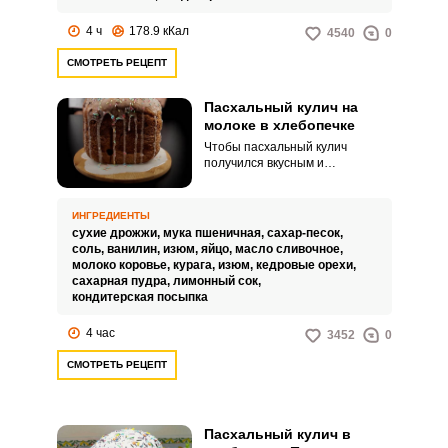
4 ч
178.9 кКал
4540
0
СМОТРЕТЬ РЕЦЕПТ
Пасхальный кулич на
молоке в хлебопечке
Чтобы пасхальный кулич
получился вкусным и
насыщенным, тесто
замешиваем обязательно на
молоке. Дрожжи предлагаем
ИНГРЕДИЕНТЫ
использовать сухие.
сухие дрожжи,
мука пшеничная,
сахар-песок,
соль,
ванилин,
изюм,
яйцо,
масло сливочное,
молоко коровье,
курага,
изюм,
кедровые орехи,
сахарная пудра,
лимонный сок,
кондитерская посыпка
4 час
3452
0
СМОТРЕТЬ РЕЦЕПТ
Пасхальный кулич в