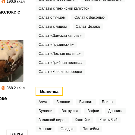
190.6 кКал
Салаты с пекинской капустой
молоке с
Салат с тунцом
Салат с фасолью
Салаты с яйцом
Салат Цезарь
Салат «Дамский каприз»
Салат «Грузинский»
Салат «Лесная поляна»
Салат «Грибная поляна»
Салат «Козел в огороде»
368.2 кКал
Выпечка
рке
Ачма
Беляши
Бисквит
Блины
Булочки
Ватрушка
Вафли
Драники
Заливной пирог
Капкейки
Кыстыбый
Манник
Оладьи
Панкейки
ВПЕРЕД