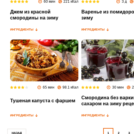
60 мин
221 кКал
3 д
Джем из красной
Варенье из помидоро
смородины на зиму
зиму
ИНГРЕДИЕНТЫ
ИНГРЕДИЕНТЫ
65 мин
98.1 кКал
30 мин
2
Смородина без варки
Тушеная капуста с фаршем
сахаром на зиму рец
ИНГРЕДИЕНТЫ
ИНГРЕДИЕНТЫ
НАЗАД
1
2
3