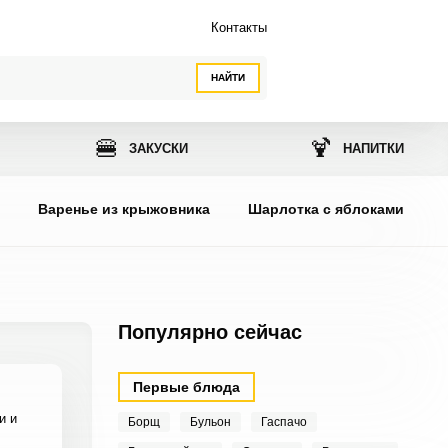
Контакты
НАЙТИ
🍔
🍹
ЗАКУСКИ
НАПИТКИ
ы
Варенье из крыжовника
Шарлотка с яблоками
Популярно сейчас
Первые блюда
и и
Борщ
Бульон
Гаспачо