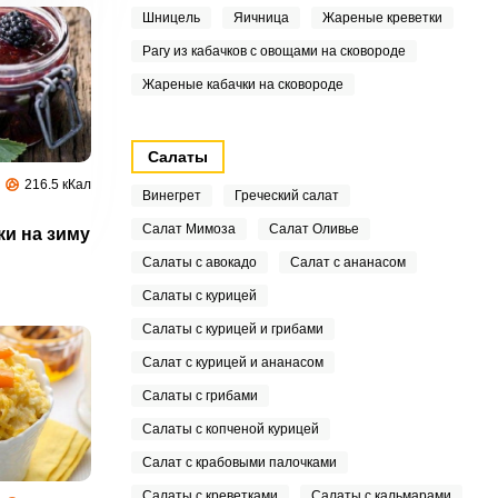
Шницель
Яичница
Жареные креветки
Рагу из кабачков с овощами на сковороде
Жареные кабачки на сковороде
Салаты
216.5 кКал
Винегрет
Греческий салат
Салат Мимоза
Салат Оливье
ки на зиму
Салаты с авокадо
Салат с ананасом
Салаты с курицей
Салаты с курицей и грибами
Салат с курицей и ананасом
Салаты с грибами
Салаты с копченой курицей
Салат с крабовыми палочками
Салаты с креветками
Салаты с кальмарами