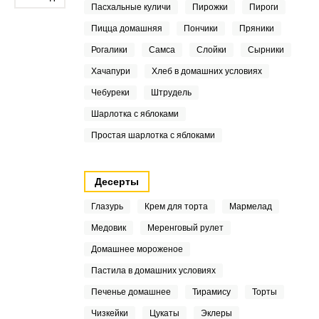
Пасхальные куличи
Пирожки
Пироги
Пицца домашняя
Пончики
Пряники
Рогалики
Самса
Слойки
Сырники
Хачапури
Хлеб в домашних условиях
Чебуреки
Штрудель
Шарлотка с яблоками
Простая шарлотка с яблоками
Десерты
Глазурь
Крем для торта
Мармелад
Медовик
Меренговый рулет
Домашнее мороженое
Пастила в домашних условиях
Печенье домашнее
Тирамису
Торты
Чизкейки
Цукаты
Эклеры