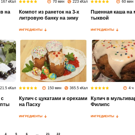
167 кКал
70 мин
223 кКал
60 мин
в на
Компот из ранеток на 3-х
Пшенная каша на 
литровую банку на зиму
тыквой
ИНГРЕДИЕНТЫ
ИНГРЕДИЕНТЫ
21.5 кКал
150 мин
365.5 кКал
4 ч
 с
Кулич с цукатами и орехами
Кулич в мультива
епты
на Пасху
Филипс
ИНГРЕДИЕНТЫ
ИНГРЕДИЕНТЫ
4
5
6
...
21
22