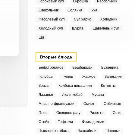
Гороховый суп
Окрошка
Рассольник
Свекольник
Солянка
Уха
Фасолевый суп
Суп харчо
Холодник
Холодный суп
Шурпа
Щавелевый суп
Щи
Вторые блюда
Бефстроганов
Бешбармак
Буженина
Голубцы
Гуляш
Жаркое
Запеканки
Зразы
Колбаса домашняя
Котлеты
Лазанья
Люля-кебаб
Мусака
Мясо по-французски
Омлет
Отбивные
Плов
Овощное рагу
Ризотто
Соте
Стейк
Тефтели
Фрикадельки
Цыпленок табака
Чахохбили
Шашлык