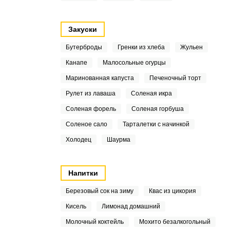
Закуски
Бутерброды
Гренки из хлеба
Жульен
Канапе
Малосольные огурцы
Маринованная капуста
Печеночный торт
Рулет из лаваша
Соленая икра
Соленая форель
Соленая горбуша
Соленое сало
Тарталетки с начинкой
Холодец
Шаурма
Напитки
Березовый сок на зиму
Квас из цикория
Кисель
Лимонад домашний
Молочный коктейль
Мохито безалкогольный