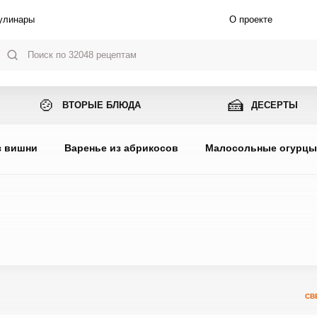
улинары
О проекте
🍲
🍰
ВТОРЫЕ БЛЮДА
ДЕСЕРТЫ
з вишни
Варенье из абрикосов
Малосольные огурц
СВ