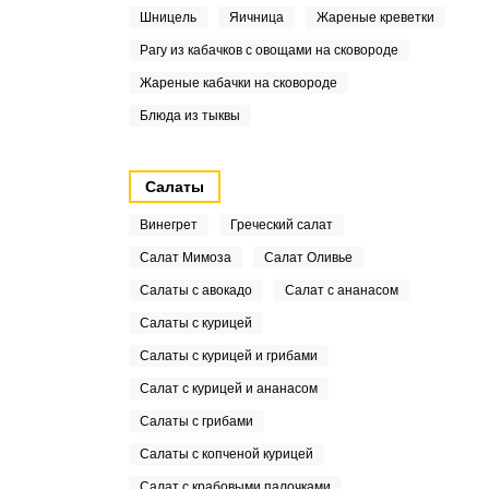
Шницель
Яичница
Жареные креветки
Рагу из кабачков с овощами на сковороде
Жареные кабачки на сковороде
Блюда из тыквы
Салаты
Винегрет
Греческий салат
Салат Мимоза
Салат Оливье
Салаты с авокадо
Салат с ананасом
Салаты с курицей
Салаты с курицей и грибами
Салат с курицей и ананасом
Салаты с грибами
Салаты с копченой курицей
Салат с крабовыми палочками