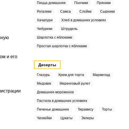
Пицца домашняя
Пончики
Пряники
Рогалики
Самса
Слойки
Сырники
Хачапури
Хлеб в домашних условиях
Чебуреки
Штрудель
иную
Шарлотка с яблоками
Простая шарлотка с яблоками
ом и его
Десерты
Глазурь
Крем для торта
Мармелад
Медовик
Меренговый рулет
нистрации
Домашнее мороженое
Пастила в домашних условиях
Печенье домашнее
Тирамису
Торты
Чизкейки
Цукаты
Эклеры