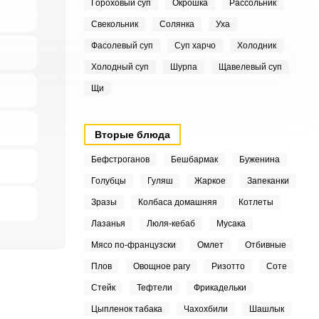
Гороховый суп
Окрошка
Рассольник
Свекольник
Солянка
Уха
Фасолевый суп
Суп харчо
Холодник
Холодный суп
Шурпа
Щавелевый суп
Щи
Вторые блюда
Бефстроганов
Бешбармак
Буженина
Голубцы
Гуляш
Жаркое
Запеканки
Зразы
Колбаса домашняя
Котлеты
Лазанья
Люля-кебаб
Мусака
Мясо по-французски
Омлет
Отбивные
Плов
Овощное рагу
Ризотто
Соте
Стейк
Тефтели
Фрикадельки
Цыпленок табака
Чахохбили
Шашлык