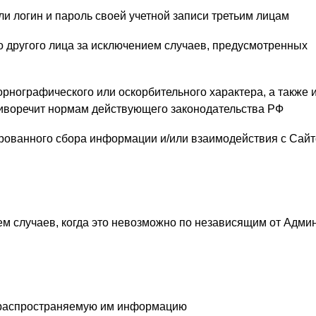
ли логин и пароль своей учетной записи третьим лицам
то другого лица за исключением случаев, предусмотренных
орнографического или оскорбительного характера, а также 
иворечит нормам действующего законодательства РФ
ированного сбора информации и/или взаимодействия с Сайт
ВХОД НА САЙТ
РЕГИСТРАЦИЯ
Войдите
с помощью социальных сетей:
ем случаев, когда это невозможно по независящим от Адми
или
а распространяемую им информацию