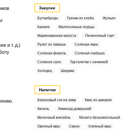
Закуски
иков
Бутерброды
Гренки из хлеба
Жульен
уг
Канапе
Малосольные огурцы
Маринованная капуста
Печеночный торт
Рулет из лаваша
Соленая икра
 и т. д.)
боту
Соленая форель
Соленая горбуша
Соленое сало
Тарталетки с начинкой
Холодец
Шаурма
Напитки
Березовый сок на зиму
Квас из цикория
рению.
Кисель
Лимонад домашний
Молочный коктейль
Мохито безалкогольный
Овсяный квас
Смузи
Хлебный квас