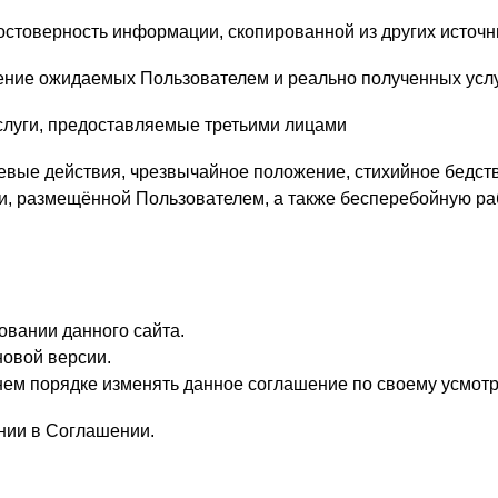
достоверность информации, скопированной из других источн
дение ожидаемых Пользователем и реально полученных усл
Запомнить меня
услуги, предоставляемые третьими лицами
ВХОД
вые действия, чрезвычайное положение, стихийное бедствие
и, размещённой Пользователем, а также бесперебойную ра
ЕЩЕ НЕ ЗАРЕГИСТРИРОВАННЫ?
Забыли пароль?
овании данного сайта.
новой версии.
нем порядке изменять данное соглашение по своему усмот
нии в Соглашении.