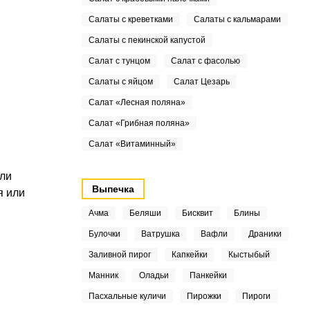
Салаты с креветками
Салаты с кальмарами
Салаты с пекинской капустой
Салат с тунцом
Салат с фасолью
Салаты с яйцом
Салат Цезарь
Салат «Лесная поляна»
Салат «Грибная поляна»
Салат «Витаминный»
или
Выпечка
я или
Ачма
Беляши
Бисквит
Блины
Булочки
Ватрушка
Вафли
Драники
Заливной пирог
Капкейки
Кыстыбый
Манник
Оладьи
Панкейки
Пасхальные куличи
Пирожки
Пироги