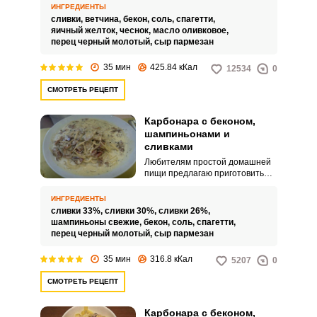
готовлю на все семейные
ИНГРЕДИЕНТЫ
праздники. Аппетитное блюдо
сливки,
ветчина,
бекон,
соль,
спагетти,
получается необычайно
яичный желток,
чеснок,
масло оливковое,
вкусным и мгновенно исчезает
перец черный молотый,
сыр пармезан
со стола.
35 мин
425.84 кКал
12534
0
СМОТРЕТЬ РЕЦЕПТ
Карбонара с беконом,
шампиньонами и
сливками
Любителям простой домашней
пищи предлагаю приготовить
необыкновенно вкусную
Карбонару с беконом,
ИНГРЕДИЕНТЫ
шампиньонами и сливками. Для
сливки 33%,
сливки 30%,
сливки 26%,
приготовления блюда
шампиньоны свежие,
бекон,
соль,
спагетти,
потребуется минимальное
перец черный молотый,
сыр пармезан
количество доступных
ингредиентов.
35 мин
316.8 кКал
5207
0
СМОТРЕТЬ РЕЦЕПТ
Карбонара с беконом,