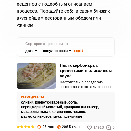
рецептов с подробным описанием
процесса. Порадуйте себя и своих близких
вкуснейшим ресторанным обедом или
ужином.
Сортировать рецепты по:
дате
популярности
ЕЩЕ
Паста карбонара с
креветками в сливочном
соусе
Настоятельно предлагаю
воспользоваться великолепным
рецептом пасты карбонара с
креветками в сливочном соусе.
ИНГРЕДИЕНТЫ
Паста, приготовленная с
сливки,
креветки вареные,
соль,
креветками в сливочном соусе,
перец черный молотый,
приправа (на выбор),
получается невероятно нежной
макароны,
масло сливочное,
чеснок,
и сочной.
масло оливковое,
мука пшеничная
35 мин
206.5 кКал
14913
0