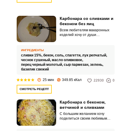
Карбонара со сливками и
беконом без яиц
Всем любителям макаронных
изделий хочу от души
порекомендовать
необыкновенно вкусную
карбонару со сливками и
ИНГРЕДИЕНТЫ
беконом без яиц. Паста
сливки 15%,
бекон,
соль,
спагетти,
лук репчатый,
получается нежной и сочной.
чеснок сушеный,
масло оливковое,
перец черный молотый,
сыр пармезан,
зелень,
базилик свежий
25 мин
349.85 кКал
22930
0
СМОТРЕТЬ РЕЦЕПТ
Карбонара с беконом,
ветчиной и сливками
С большим желанием хочу
поделиться своим любимым
рецептом Карбонары с беконом,
ветчиной и сливками, которую