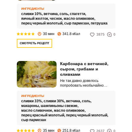
итальянской Карбонары. Яркое
и сочное по вкусу блюдо
ИНГРЕДИЕНТЫ
получается нежным и
сливки 10%,
ветчина,
соль,
спагетти,
аппетитным, оторваться просто
яичный желток,
чеснок,
масло оливковое,
невозможно.
перец черный молотый,
сыр пармезан,
петрушка
30 мин
341.8 кКал
3875
0
СМОТРЕТЬ РЕЦЕПТ
Карбонара с ветчиной,
сыром, грибами и
сливками
Не так давно довелось
попробовать необычайно
вкусную Карбонару с ветчиной,
сыром, грибами и сливками.
ИНГРЕДИЕНТЫ
Паста получается невероятно
сливки 33%,
сливки 30%,
ветчина,
соль,
нежной и сочной.
макароны,
шампиньоны свежие,
масло сливочное,
масло оливковое,
перец красный молотый,
перец черный молотый,
сыр пармезан
35 мин
251.8 кКал
2637
0