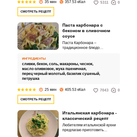
35 мин
357.53 кКал
5311
0
СМОТРЕТЬ РЕЦЕПТ
Паста карбонара с
Запомнить меня
беконом в сливочном
соусе
Паста Карбонара –
ВХОД
традиционное блюдо
итальянской кухни. Сегодня
ЕЩЕ НЕ ЗАРЕГИСТРИРОВАННЫ?
предлагаю воспользоваться
ИНГРЕДИЕНТЫ
замечательным рецептом и
сливки,
бекон,
соль,
макароны,
чеснок,
приготовить пасту с беконом в
Забыли пароль?
масло оливковое,
мука пшеничная,
сливочном соусе.
перец черный молотый,
базилик сушеный,
петрушка
25 мин
405.53 кКал
7043
0
СМОТРЕТЬ РЕЦЕПТ
Итальянская карбонара -
классический рецепт
Любителям итальянской кухни
предлагаю приготовить
классический рецепт