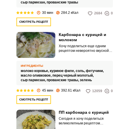
и сочным.
сыр пармезан,
прованские травы
30 мин
284.2 кКал
2684
0
СМОТРЕТЬ РЕЦЕПТ
Карбонара с курицей и
молоком
Хочу поделиться еще одним
рецептом невероятно вкусной и
простой в приготовлении
Карбонары с курицей и молоком.
Аппетитная паста
ИНГРЕДИЕНТЫ
замечательно будет смотреться
молоко коровье,
куриное филе,
соль,
фетучини,
на вашем семейном обеде.
масло оливковое,
перец черный молотый,
сыр пармезан,
прованские травы,
зелень
45 мин
392.61 кКал
12059
0
СМОТРЕТЬ РЕЦЕПТ
ПП карбонара с курицей
Сегодня я хочу поделиться
великолепным рецептом
низкокалорийной ПП