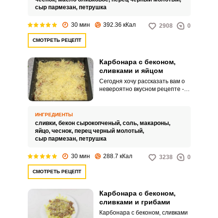
сыр пармезан,
петрушка
30 мин
392.36 кКал
2908
0
СМОТРЕТЬ РЕЦЕПТ
Карбонара с беконом,
сливками и яйцом
Сегодня хочу рассказать вам о
невероятно вкусном рецепте -
карбонара с беконом, сливками
и яйцом. Ароматное блюдо
станет замечательным
ИНГРЕДИЕНТЫ
угощением для ваших близких и
сливки,
бекон сырокопченый,
соль,
макароны,
друзей.
яйцо,
чеснок,
перец черный молотый,
сыр пармезан,
петрушка
30 мин
288.7 кКал
3238
0
СМОТРЕТЬ РЕЦЕПТ
Карбонара с беконом,
сливками и грибами
Карбонара с беконом, сливками