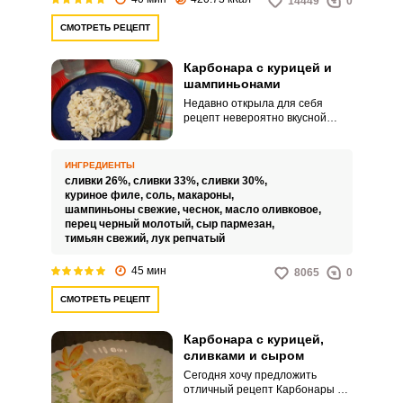
14449
0
СМОТРЕТЬ РЕЦЕПТ
Карбонара с курицей и
шампиньонами
Недавно открыла для себя
рецепт невероятно вкусной
карбонары с курицей и
шампиньонами. Блюдо
получается необыкновенно
ИНГРЕДИЕНТЫ
нежным и сочным.
сливки 26%,
сливки 33%,
сливки 30%,
куриное филе,
соль,
макароны,
шампиньоны свежие,
чеснок,
масло оливковое,
перец черный молотый,
сыр пармезан,
тимьян свежий,
лук репчатый
45 мин
8065
0
СМОТРЕТЬ РЕЦЕПТ
Карбонара с курицей,
сливками и сыром
Сегодня хочу предложить
отличный рецепт Карбонары с