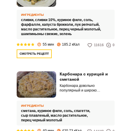
карбонарой с курицей. Блюдо
отлично подойдет всем, кто
следит за своей фигурой и
ИНГРЕДИЕНТЫ
питанием.
сливки,
сливки 10%,
куриное филе,
соль,
фарфалле,
капуста брокколи,
лук репчатый,
масло растительное,
перец черный молотый,
шампиньоны свежие,
зелень
55 мин
185.2 кКал
11616
0
СМОТРЕТЬ РЕЦЕПТ
Карбонара с курицей и
сметаной
Карбонара довольно
популярный и широко
распространенный вариант
вкусного и сытного обеда.
Сегодня хочу поделиться
ИНГРЕДИЕНТЫ
рецептом Карбонары с курицей
сметана,
куриное филе,
соль,
спагетти,
и сметаной.
сыр плавленый,
масло растительное,
перец черный молотый
40 мин
420.73 кКал