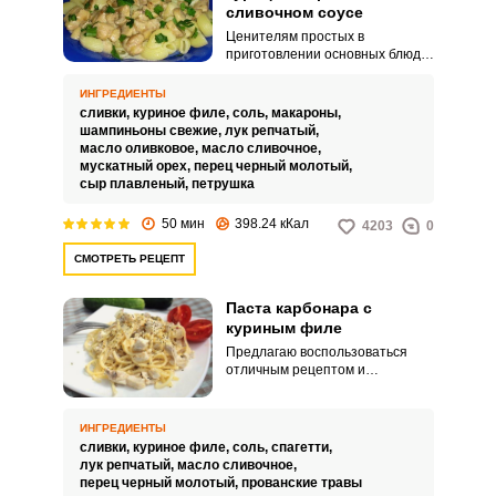
сливочном соусе
Ценителям простых в
приготовлении основных блюд
настоятельно рекомендую
приготовить пасту карбонара с
ИНГРЕДИЕНТЫ
курицей и грибами в сливочном
сливки,
куриное филе,
соль,
макароны,
соусе. Блюдо получается ярким
шампиньоны свежие,
лук репчатый,
по вкусу и сочным.
масло оливковое,
масло сливочное,
мускатный орех,
перец черный молотый,
сыр плавленый,
петрушка
50 мин
398.24 кКал
4203
0
СМОТРЕТЬ РЕЦЕПТ
Паста карбонара с
куриным филе
Предлагаю воспользоваться
отличным рецептом и
приготовить сытную и вкусную
пасту Карбонара с куриным
филе. Такой вариант обеда,
ИНГРЕДИЕНТЫ
определенно, придется по вкусу
сливки,
куриное филе,
соль,
спагетти,
абсолютно всем.
лук репчатый,
масло сливочное,
перец черный молотый,
прованские травы