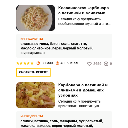
Классическая карбонара
с ветчиной и сливками
Сегодня хочу предложить
необыкновенно вкусный и в то
же время достаточно простой
рецепт классической
Карбонары, приготовленной с
ИНГРЕДИЕНТЫ
ветчиной и сливками. Блюдо
сливки,
ветчина,
бекон,
соль,
спагетти,
получается сытным и сочным.
масло сливочное,
перец черный молотый,
сыр пармезан
30 мин
400.9 кКал
2659
0
СМОТРЕТЬ РЕЦЕПТ
Карбонара с ветчиной и
сливками в домашних
условиях
Сегодня хочу предложить
приготовить аппетитную
ароматную и яркую Карбонару с
ветчиной и сливками в
ИНГРЕДИЕНТЫ
домашних условиях. Блюдо
сливки,
ветчина,
соль,
макароны,
лук репчатый,
получается сливочным, нежным
масло оливковое,
перец черный молотый,