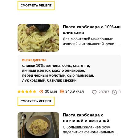
СМОТРЕТЬ РЕЦЕПТ
Паста карбонара с 10%-ми
сливками
Для любителей макаронных
изделий и итальянской кухни от
всей души рекомендую
воспользоваться
необыкновенно вкусным
ИНГРЕДИЕНТЫ
рецептом и приготовить пасту
сливки 10%,
ветчина,
соль,
спагетти,
Карбонара с 10%-ми сливками.
яичный желток,
масло оливковое,
Основное аппетитное блюдо
перец черный молотый,
сыр пармезан,
отлично будет выглядеть в
лук красный,
базилик свежий
качестве горячего на семейном
застолье.
30 мин
346.9 кКал
23787
0
СМОТРЕТЬ РЕЦЕПТ
Паста карбонара с
ветчиной и сметаной
С большим желанием хочу
поделиться феноменальным
рецептом пасты Карбонара с