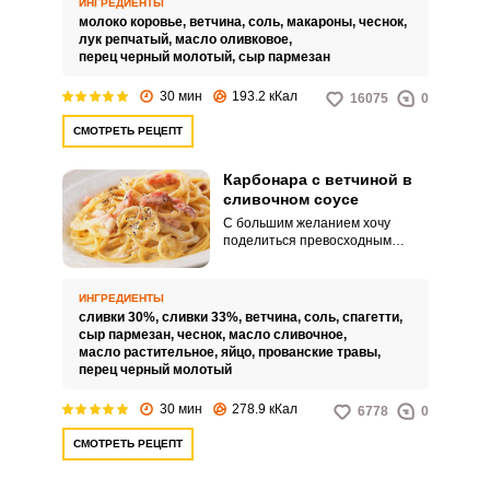
ИНГРЕДИЕНТЫ
аппетитным, но и
молоко коровье,
ветчина,
соль,
макароны,
чеснок,
сбалансированным по вкусу с
лук репчатый,
масло оливковое,
идеальным соотношением
перец черный молотый,
сыр пармезан
ингредиентов.
30 мин
193.2 кКал
16075
0
СМОТРЕТЬ РЕЦЕПТ
Карбонара с ветчиной в
сливочном соусе
С большим желанием хочу
поделиться превосходным
рецептом пасты Карбонара с
ветчиной в сливочном соусе.
Аппетитное блюдо получается
ИНГРЕДИЕНТЫ
невероятно вкусным и
сливки 30%,
сливки 33%,
ветчина,
соль,
спагетти,
ароматным, замечательно
сыр пармезан,
чеснок,
масло сливочное,
подойдет в качестве семейного
масло растительное,
яйцо,
прованские травы,
обеда или романтического
перец черный молотый
ужина.
30 мин
278.9 кКал
6778
0
СМОТРЕТЬ РЕЦЕПТ