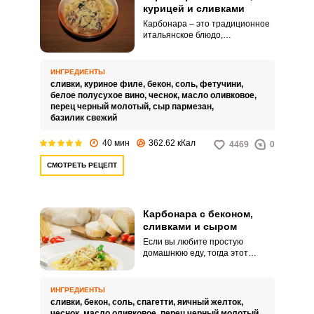
курицей и сливками
Карбонара – это традиционное
итальянское блюдо,
приготовленное со сливочным
соусом и сыром. Сегодня я хочу
поделиться рецептом
ИНГРЕДИЕНТЫ
вкуснейшей Карбонары,
сливки,
куриное филе,
бекон,
соль,
фетучини,
приготовленной с беконом,
белое полусухое вино,
чеснок,
масло оливковое,
курицей и сливками.
перец черный молотый,
сыр пармезан,
базилик свежий
40 мин
362.62 кКал
4469
0
СМОТРЕТЬ РЕЦЕПТ
Карбонара с беконом,
сливками и сыром
Если вы любите простую
домашнюю еду, тогда этот
рецепт для вас. Сегодня я
расскажу о необычайно вкусном
рецепте Карбонары,
ИНГРЕДИЕНТЫ
приготовленной с беконом,
сливки,
бекон,
соль,
спагетти,
яичный желток,
сливками и сыром.
чеснок,
масло оливковое,
перец черный молотый,