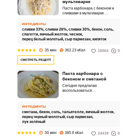
мультиварке
Паста карбонара с беконом и
сливками в мультиварке
представляет собой невероятно
вкусное блюдо, богатое
ИНГРЕДИЕНТЫ
сливочным нежным вкусом.
сливки 33%,
сливки 26%,
сливки 30%,
бекон,
соль,
Пасту можно приготовить не
спагетти,
яичный желток,
чеснок,
только на обед, а также на
перец белый молотый,
сыр пармезан,
кипяток
романтический ужин.
35 мин
362.23 кКал
18064
0
СМОТРЕТЬ РЕЦЕПТ
Паста карбонара с
беконом и сметаной
Сегодня предлагаю
воспользоваться
замечательным рецептом пасты
карбонары с беконом и
сметаной и приготовить
ИНГРЕДИЕНТЫ
аппетитное блюдо, которое
сметана,
бекон,
соль,
тальятелле,
яичный желток,
часто готовлю своей семье на
перец черный молотый,
сыр пармезан,
обед. Оно получается
лук зелёный
невероятно вкусной и
ароматной.
30 мин
385.6 кКал
24439
0