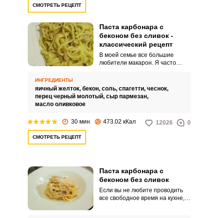
СМОТРЕТЬ РЕЦЕПТ
Паста карбонара с
беконом без сливок -
классический рецепт
В моей семье все большие
любители макарон. Я часто
готовлю всевозможные блюда из
макаронных изделий.
ИНГРЕДИЕНТЫ
яичный желток,
бекон,
соль,
спагетти,
чеснок,
перец черный молотый,
сыр пармезан,
масло оливковое
30 мин
473.02 кКал
12026
0
СМОТРЕТЬ РЕЦЕПТ
Паста карбонара с
беконом без сливок
Если вы не любите проводить
все свободное время на кухне,
предлагаю приготовить пасту
Карбонара с беконом без