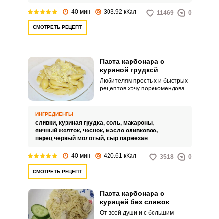
40 мин
303.92 кКал
11469
0
СМОТРЕТЬ РЕЦЕПТ
Паста карбонара с
куриной грудкой
Любителям простых и быстрых
рецептов хочу порекомендовать
аппетитную пасту Карбонара с
куриной грудкой. Паста
получается необычайно вкусной
ИНГРЕДИЕНТЫ
и сытной.
сливки,
куриная грудка,
соль,
макароны,
яичный желток,
чеснок,
масло оливковое,
перец черный молотый,
сыр пармезан
40 мин
420.61 кКал
3518
0
СМОТРЕТЬ РЕЦЕПТ
Паста карбонара с
курицей без сливок
От всей души и с большим