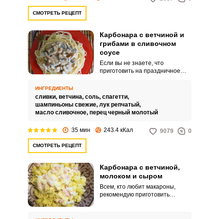
СМОТРЕТЬ РЕЦЕПТ
Карбонара с ветчиной и
грибами в сливочном
соусе
Если вы не знаете, что
приготовить на праздничное
торжество, рекомендую
воспользоваться простым в
ИНГРЕДИЕНТЫ
приготовлении и очень вкусным
сливки,
ветчина,
соль,
спагетти,
рецептом Карбонары с
шампиньоны свежие,
лук репчатый,
использованием ветчины,
масло сливочное,
перец черный молотый
грибов и сливочного соуса.
Блюдо получается
35 мин
243.4 кКал
9079
0
необыкновенно аппетитным,
ароматным и сочным.
СМОТРЕТЬ РЕЦЕПТ
Карбонара с ветчиной,
молоком и сыром
Всем, кто любит макароны,
рекомендую приготовить
необычайно вкусную Карбонару
с ветчиной, молоком и сыром.
Блюдо получается не только