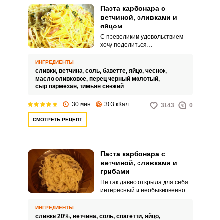
Паста карбонара с
ветчиной, сливками и
яйцом
С превеликим удовольствием
хочу поделиться
замечательным рецептом пасты
карбонара с ветчиной, сливками
ИНГРЕДИЕНТЫ
и яйцом. Процесс
сливки,
ветчина,
соль,
баветте,
яйцо,
чеснок,
приготовления блюда не займет
масло оливковое,
перец черный молотый,
много времени и доставит вам
сыр пармезан,
тимьян свежий
незабываемое удовольствие и
наслаждение.
30 мин
303 кКал
3143
0
СМОТРЕТЬ РЕЦЕПТ
Паста карбонара с
ветчиной, сливками и
грибами
Не так давно открыла для себя
интересный и необыкновенно
вкусный рецепт пасты
Карбонара с ветчиной, сливками
ИНГРЕДИЕНТЫ
и грибами. Блюдо получается
сливки 20%,
ветчина,
соль,
спагетти,
яйцо,