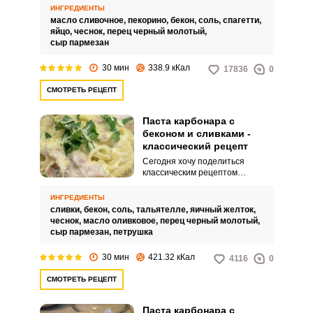
сливок. Рецепт достаточно
ИНГРЕДИЕНТЫ
простой и не отнимет у вас
масло сливочное,
пекорино,
бекон,
соль,
спагетти,
много времени.
яйцо,
чеснок,
перец черный молотый,
сыр пармезан
30 мин
338.9 кКал
17836
0
СМОТРЕТЬ РЕЦЕПТ
Паста карбонара с
беконом и сливками -
классический рецепт
Сегодня хочу поделиться
классическим рецептом
невероятно аппетитной и
вкусной пасты Карбонара,
ИНГРЕДИЕНТЫ
приготовленной с беконом и
сливки,
бекон,
соль,
тальятелле,
яичный желток,
сливками. Этим рецептом со
чеснок,
масло оливковое,
перец черный молотый,
мной поделилась знакомая.
сыр пармезан,
петрушка
30 мин
421.32 кКал
4116
0
СМОТРЕТЬ РЕЦЕПТ
Паста карбонара с