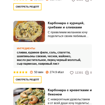
СМОТРЕТЬ РЕЦЕПТ
Карбонара с курицей,
грибами и сливками
С превеликим желанием хочу
поделиться своим любимым
рецептом Карбонары с курицей,
грибами и сливками. Ароматное
блюдо получается нежным и
ИНГРЕДИЕНТЫ
аппетитным.
сливки,
куриное филе,
соль,
спагетти,
шампиньоны свежие,
чеснок,
майонез,
масло растительное,
перец черный молотый,
сыр пармезан,
лавровый лист
50 мин
274.9 кКал
12301
0
СМОТРЕТЬ РЕЦЕПТ
Карбонара с креветками и
беконом
С невероятным удовольствием
и от всей души хочу поделиться