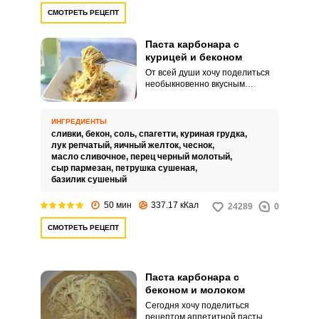
СМОТРЕТЬ РЕЦЕПТ
Паста карбонара с
курицей и беконом
От всей души хочу поделиться
необыкновенно вкусным
рецептом пасты Карбонара с
курицей и беконом. Горячее
сытное блюдо получается
ИНГРЕДИЕНТЫ
сочным и аппетитным,
сливки,
бекон,
соль,
спагетти,
куриная грудка,
замечательный вариант для
лук репчатый,
яичный желток,
чеснок,
праздничного обеда или
масло сливочное,
перец черный молотый,
романтического ужина.
сыр пармезан,
петрушка сушеная,
базилик сушеный
50 мин
337.17 кКал
24289
0
СМОТРЕТЬ РЕЦЕПТ
Паста карбонара с
беконом и молоком
Сегодня хочу поделиться
рецептом аппетитной пасты