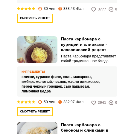
30 мин
388.43 кКал
3777
0
СМОТРЕТЬ РЕЦЕПТ
Паста карбонара с
курицей и сливками -
классический рецепт
Паста Карбонара представляет
собой традиционное блюдо
итальянцев. Сегодня я хочу
поделиться классическим
ИНГРЕДИЕНТЫ
рецептом пасты Карбонара,
сливки,
куриное филе,
соль,
макароны,
приготовленной с курицей и
имбирь молотый,
чеснок,
масло оливковое,
сливками.
перец чёрный горошек,
сыр пармезан,
лимонная цедра
50 мин
382.97 кКал
2941
0
СМОТРЕТЬ РЕЦЕПТ
Паста карбонара с
беконом и сливками в