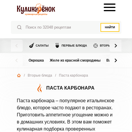
НАЙТИ
🍆
🍵
🍲
САЛАТЫ
ПЕРВЫЕ БЛЮДА
ВТОРЫЕ БЛЮДА
Окрошка
Желе из красной смородины
Варенье из в
/
Вторые блюда
/
Паста карбонара
ПАСТА КАРБОНАРА
Паста карбонара – популярное итальянское
блюдо, которое часто подают в ресторанах.
Приготовить аппетитное угощение можно и
в домашних условиях. В этом вам поможет
кулинарная подборка проверенных