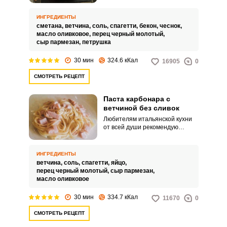
ветчиной и сметаной. Основное
блюдо я часто готовлю своим
ИНГРЕДИЕНТЫ
домашним, как к праздничному
сметана,
ветчина,
соль,
спагетти,
бекон,
чеснок,
столу, так и на каждый день.
масло оливковое,
перец черный молотый,
сыр пармезан,
петрушка
30 мин
324.6 кКал
16905
0
СМОТРЕТЬ РЕЦЕПТ
Паста карбонара с
ветчиной без сливок
Любителям итальянской кухни
от всей души рекомендую
воспользоваться
необыкновенно удачным
рецептом и приготовить пасту
ИНГРЕДИЕНТЫ
Карбонара с ветчиной без
ветчина,
соль,
спагетти,
яйцо,
сливок. Процесс приготовления
перец черный молотый,
сыр пармезан,
такого блюда займет
масло оливковое
минимальное количество
времени.
30 мин
334.7 кКал
11670
0
СМОТРЕТЬ РЕЦЕПТ