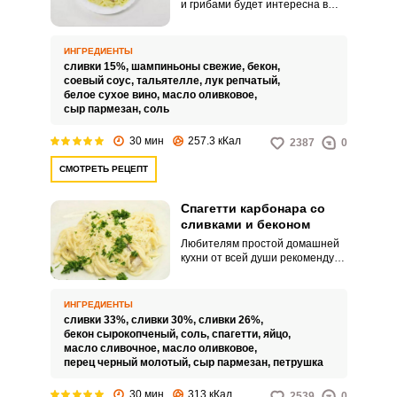
и грибами будет интересна в
приготовлении для всех
любителей итальянской кухни .
Сытное основное блюдо
ИНГРЕДИЕНТЫ
придется по вкусу абсолютно
сливки 15%,
шампиньоны свежие,
бекон,
всем.
соевый соус,
тальятелле,
лук репчатый,
белое сухое вино,
масло оливковое,
сыр пармезан,
соль
30 мин
257.3 кКал
2387
0
СМОТРЕТЬ РЕЦЕПТ
Спагетти карбонара со
сливками и беконом
Любителям простой домашней
кухни от всей души рекомендую
приготовить спагетти карбонара
со сливками и беконом.
Основное блюдо получается
ИНГРЕДИЕНТЫ
невероятно вкусным, сочным и
сливки 33%,
сливки 30%,
сливки 26%,
сливочным.
бекон сырокопченый,
соль,
спагетти,
яйцо,
масло сливочное,
масло оливковое,
перец черный молотый,
сыр пармезан,
петрушка
30 мин
313 кКал
2539
0