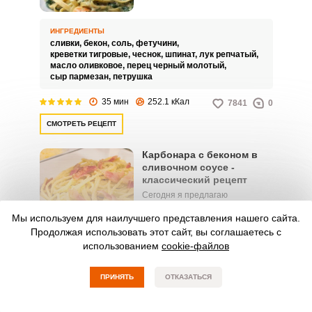
рецептом замечательного
блюда национальной
итальянской кухни. Карбонару с
ИНГРЕДИЕНТЫ
креветками и беконом я
сливки,
бекон,
соль,
фетучини,
частенько готовлю на семейный
креветки тигровые,
чеснок,
шпинат,
лук репчатый,
обед или ужин.
масло оливковое,
перец черный молотый,
сыр пармезан,
петрушка
35 мин
252.1 кКал
7841
0
СМОТРЕТЬ РЕЦЕПТ
Карбонара с беконом в
сливочном соусе -
классический рецепт
Сегодня я предлагаю
приготовить классический
Мы используем для наилучшего представления нашего сайта.
рецепт карбонары с беконом в
сливочном соусе. Я очень люблю
Продолжая использовать этот сайт, вы соглашаетесь с
ИНГРЕДИЕНТЫ
готовить, но чтобы не тратить
сливки,
бекон,
соль,
спагетти,
яичный желток,
использованием
cookie-файлов
много времени, я чаще всего
чеснок,
перец черный молотый,
сыр пармезан,
использую простые рецепты.
масло оливковое
ПРИНЯТЬ
ОТКАЗАТЬСЯ
30 мин
363.1 кКал
2226
0