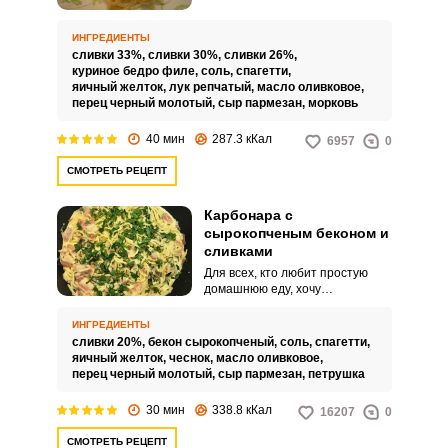
курицей, сливками и сыром.
Горячее блюдо – превосходный
вариант, чтобы быстро, вкусно и
ИНГРЕДИЕНТЫ
сытно накормить домашних.
сливки 33%,
сливки 30%,
сливки 26%,
куриное бедро филе,
соль,
спагетти,
яичный желток,
лук репчатый,
масло оливковое,
перец черный молотый,
сыр пармезан,
морковь
40 мин
287.3 кКал
6957
0
СМОТРЕТЬ РЕЦЕПТ
Карбонара с
сырокопченым беконом и
сливками
Для всех, кто любит простую
домашнюю еду, хочу
предложить невероятно
вкусный рецепт карбонары с
ИНГРЕДИЕНТЫ
сырокопченым беконом и
сливки 20%,
бекон сырокопченый,
соль,
спагетти,
сливками. Блюдо отлично
яичный желток,
чеснок,
масло оливковое,
подойдет для семейного обеда
перец черный молотый,
сыр пармезан,
петрушка
или дружеских посиделок, а
также праздничного или
30 мин
338.8 кКал
16207
0
романтического ужина.
СМОТРЕТЬ РЕЦЕПТ