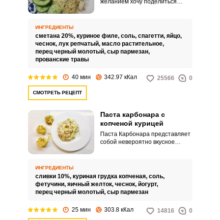
желанием хочу поделиться
рецептом пасты Карбонара с
курицей без сливок. Нежное
сочное блюдо придется по вкусу
ИНГРЕДИЕНТЫ
абсолютно всем, замечательно
сметана 20%,
куриное филе,
соль,
спагетти,
яйцо,
украсит любой праздничный
чеснок,
лук репчатый,
масло растительное,
стол или семейное торжество.
перец черный молотый,
сыр пармезан,
прованские травы
40 мин
342.97 кКал
25566
0
СМОТРЕТЬ РЕЦЕПТ
Паста карбонара с
копченой курицей
Паста Карбонара представляет
собой невероятно вкусное
итальянское блюдо, которое
можно подавать на
праздничный стол или
ИНГРЕДИЕНТЫ
семейный обед. Я предлагаю
сливки 10%,
куриная грудка копченая,
соль,
приготовить сегодня пасту
фетучини,
яичный желток,
чеснок,
йогурт,
Карбонара с копченой курицей.
перец черный молотый,
сыр пармезан
25 мин
303.8 кКал
14816
0