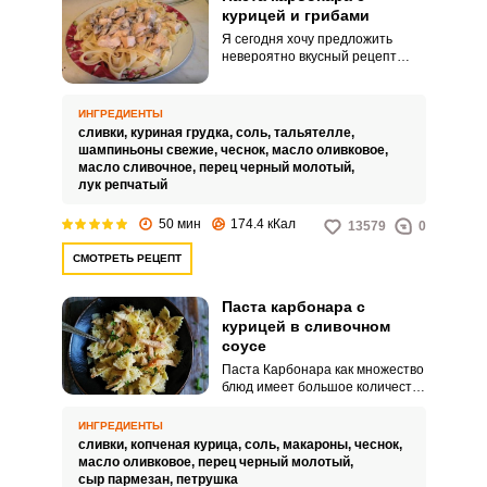
курицей и грибами
Я сегодня хочу предложить
невероятно вкусный рецепт
пасты Карбонара,
приготовленной с курицей и
грибами. Блюдо получается
ИНГРЕДИЕНТЫ
нежным и сочным.
сливки,
куриная грудка,
соль,
тальятелле,
шампиньоны свежие,
чеснок,
масло оливковое,
масло сливочное,
перец черный молотый,
лук репчатый
50 мин
174.4 кКал
13579
0
СМОТРЕТЬ РЕЦЕПТ
Паста карбонара с
курицей в сливочном
соусе
Паста Карбонара как множество
блюд имеет большое количество
рецептов. Сегодня я предлагаю
воспользоваться рецептом
ИНГРЕДИЕНТЫ
невероятно аппетитной пасты
сливки,
копченая курица,
соль,
макароны,
чеснок,
Карбонара с курицей со
масло оливковое,
перец черный молотый,
сливочным соусом.
сыр пармезан,
петрушка