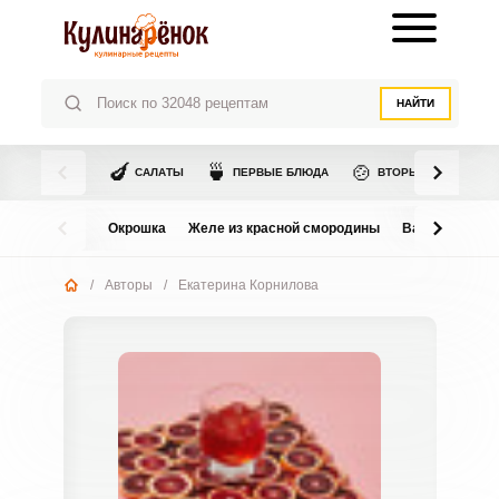
НАЙТИ
🍆
🍵
🍲
САЛАТЫ
ПЕРВЫЕ БЛЮДА
ВТОРЫЕ БЛЮДА
Окрошка
Желе из красной смородины
Варенье из в
/
Авторы
/
Екатерина Корнилова