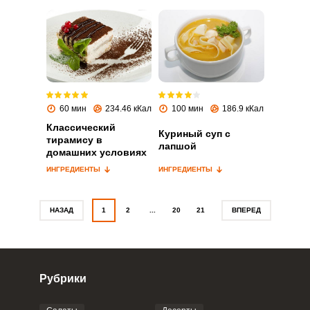
Запомнить меня
ВХОД
60 мин
234.46 кКал
100 мин
186.9 кКал
ЕЩЕ НЕ ЗАРЕГИСТРИРОВАННЫ?
Классический
Куриный суп с
тирамису в
лапшой
Забыли пароль?
домашних условиях
ИНГРЕДИЕНТЫ
ИНГРЕДИЕНТЫ
НАЗАД
1
2
...
20
21
ВПЕРЕД
Рубрики