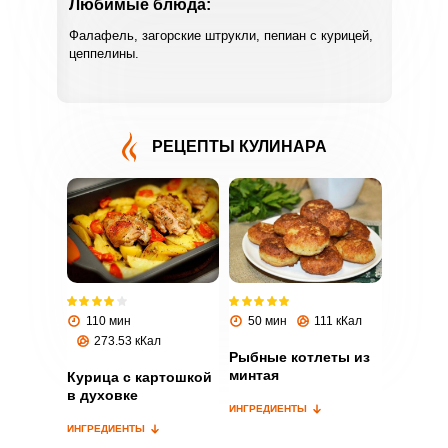
Любимые блюда:
Фалафель, загорские штрукли, пепиан с курицей,
цеппелины.
РЕЦЕПТЫ КУЛИНАРА
ВХОД НА САЙТ
РЕГИСТРАЦИЯ
Войдите
с помощью социальных сетей:
110 мин
50 мин
111 кКал
273.53 кКал
Рыбные котлеты из
минтая
Курица с картошкой
или
в духовке
ИНГРЕДИЕНТЫ
ИНГРЕДИЕНТЫ