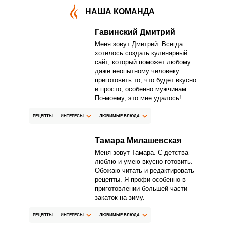
НАША КОМАНДА
Гавинский Дмитрий
ВХОД НА САЙТ
РЕГИСТРАЦИЯ
Меня зовут Дмитрий. Всегда
хотелось создать кулинарный
Войдите
сайт, который поможет любому
с помощью социальных сетей:
даже неопытному человеку
приготовить то, что будет вкусно
и просто, особенно мужчинам.
По-моему, это мне удалось!
или
РЕЦЕПТЫ
ИНТЕРЕСЫ
ЛЮБИМЫЕ БЛЮДА
Тамара Милашевская
Меня зовут Тамара. С детства
люблю и умею вкусно готовить.
Обожаю читать и редактировать
рецепты. Я профи особенно в
приготовлении большей части
Запомнить меня
закаток на зиму.
ВХОД
РЕЦЕПТЫ
ИНТЕРЕСЫ
ЛЮБИМЫЕ БЛЮДА