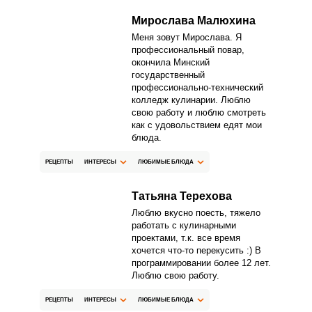
ЕЩЕ НЕ ЗАРЕГИСТРИРОВАННЫ?
Мирослава Малюхина
Меня зовут Мирослава. Я
Забыли пароль?
профессиональный повар,
окончила Минский
государственный
профессионально-технический
колледж кулинарии. Люблю
свою работу и люблю смотреть
как с удовольствием едят мои
блюда.
РЕЦЕПТЫ
ИНТЕРЕСЫ
ЛЮБИМЫЕ БЛЮДА
Татьяна Терехова
Люблю вкусно поесть, тяжело
работать с кулинарными
проектами, т.к. все время
хочется что-то перекусить :) В
программировании более 12 лет.
Люблю свою работу.
РЕЦЕПТЫ
ИНТЕРЕСЫ
ЛЮБИМЫЕ БЛЮДА