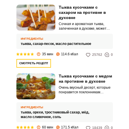
Тыква кусочками с
сахаром на противне в
духовке
Сочная и ароматная тыква,
запеченная в духовке, может
быть, как самостоятельным
деликатесом на столе, так и
ИНГРЕДИЕНТЫ
изысканным гарниром для
тыква,
сахар-песок,
масло растительное
основных блюд. Она невероятно
вкусна и полезна.
35 мин
114.6 кКал
25762
0
СМОТРЕТЬ РЕЦЕПТ
Тыква кусочками с медом
на противне в духовке
Очень вкусный десерт, которые
понравится поклонникам
правильного питания. Тыква не
зря ценится за свои полезные
свойства и вкусовые качества.
ИНГРЕДИЕНТЫ
тыква,
орехи,
тростниковый сахар,
мёд,
масло сливочное,
соль
60 мин
171.5 кКал
18439
0