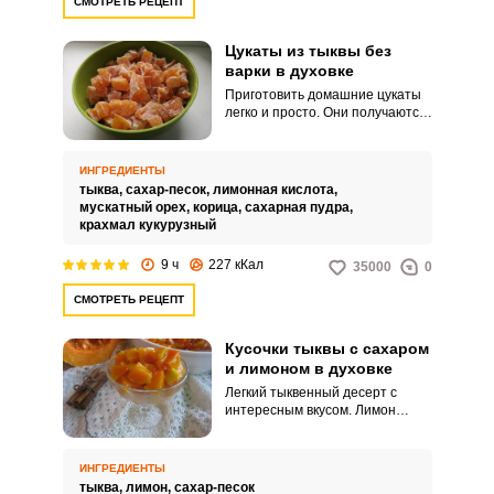
СМОТРЕТЬ РЕЦЕПТ
Цукаты из тыквы без
варки в духовке
Приготовить домашние цукаты
легко и просто. Они получаются
просто великолепными,
аппетитными и полезными.
ИНГРЕДИЕНТЫ
тыква,
сахар-песок,
лимонная кислота,
мускатный орех,
корица,
сахарная пудра,
крахмал кукурузный
9 ч
227 кКал
35000
0
СМОТРЕТЬ РЕЦЕПТ
Кусочки тыквы с сахаром
и лимоном в духовке
Легкий тыквенный десерт с
интересным вкусом. Лимон
добавляет приятные кислые
нотки.
ИНГРЕДИЕНТЫ
тыква,
лимон,
сахар-песок