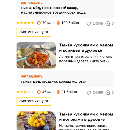
количества блюд.
ИНГРЕДИЕНТЫ
тыква,
мёд,
тростниковый сахар,
масло сливочное,
грецкий орех,
вода
70 мин
100.5 кКал
14345
0
Запомнить меня
СМОТРЕТЬ РЕЦЕПТ
ВХОД
Тыква кусочками с медом
и корицей в духовке
ЕЩЕ НЕ ЗАРЕГИСТРИРОВАННЫ?
Легкий в приготовлении и очень
полезный десерт. Тыкву очень
Забыли пароль?
часто запекают по различным
рецептам.
ИНГРЕДИЕНТЫ
тыква,
мёд,
гвоздика,
корица молотая
45 мин
21.6 кКал
34460
0
СМОТРЕТЬ РЕЦЕПТ
Тыква кусочками с медом
и яблоками в духовке
Из тыквы можно приготовить