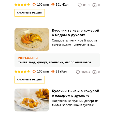
100 мин
151 кКал
8199
0
СМОТРЕТЬ РЕЦЕПТ
Кусочки тыквы с кожурой
с медом в духовке
Сладкое, аппетитное блюдо из
тыквы можно приготовить в
духовке. С натуральным
подсластителем из меда и
ароматом апельсина, десерт
ИНГРЕДИЕНТЫ
получается не только вкусным,
тыква,
мёд,
кунжут,
апельсин,
масло оливковое
но и полезным.
100 мин
33 кКал
16904
0
СМОТРЕТЬ РЕЦЕПТ
Кусочки тыквы с кожурой
с сахаром в духовке
Потрясающе вкусный десерт из
тыквы, запеченной в духовке.
Ароматное и очень полезное
лакомство.