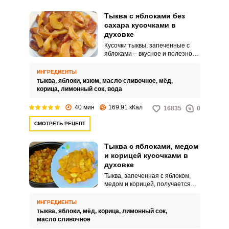
Тыква с яблоками без
сахара кусочками в
духовке
Кусочки тыквы, запеченные с
яблоками – вкусное и полезное
лакомство, которое понравится
детям и взрослым. Сочные,
ИНГРЕДИЕНТЫ
аппетитные, очень мягкие и
тыква,
яблоки,
изюм,
масло сливочное,
мёд,
ароматные - от такого десерта
корица,
лимонный сок,
вода
невозможно оторваться!
40 мин
169.91 кКал
16835
0
СМОТРЕТЬ РЕЦЕПТ
Тыква с яблоками, медом
и корицей кусочками в
духовке
Тыква, запеченная с яблоком,
медом и корицей, получается
потрясающе вкусной и
аппетитной. Простой в
ИНГРЕДИЕНТЫ
приготовлении десерт, порадует
тыква,
яблоки,
мёд,
корица,
лимонный сок,
изумительным ароматом и
масло сливочное
станет полезным лакомством