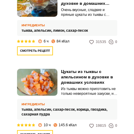
духовке в домашних
условиях
Очень вкусные, сладкие и
пряные цукаты из тыквы с
лимоном и апельсином.
Готовить их очень просто,
ИНГРЕДИЕНТЫ
осталось запастись немного
тыква,
апельсин,
лимон,
сахар-песок
временем и терпением.
6 ч
84 кКал
31535
0
СМОТРЕТЬ РЕЦЕПТ
Цукаты из тыквы с
апельсином в духовке в
домашних условиях
Из тыквы можно приготовить не
только невероятные закуски, но
и аппетитные десерты!
Особенно вкусными получаются
ИНГРЕДИЕНТЫ
цукаты, особенно есть
тыква,
апельсин,
сахар-песок,
корица,
гвоздика,
приготовить их с апельсином.
сахарная пудра
Пряные приправы добавят
лакомству потрясающий
10 ч
145.6 кКал
19815
0
аромат!