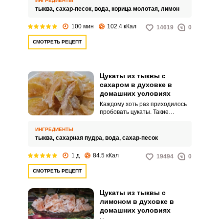
ИНГРЕДИЕНТЫ
особую изюминку.
тыква,
сахар-песок,
вода,
корица молотая,
лимон
100 мин
102.4 кКал
14619
0
СМОТРЕТЬ РЕЦЕПТ
Цукаты из тыквы с
сахаром в духовке в
домашних условиях
Каждому хоть раз приходилось
пробовать цукаты. Такие
сладости можно встретить в
любом супермаркете.
ИНГРЕДИЕНТЫ
тыква,
сахарная пудра,
вода,
сахар-песок
1 д
84.5 кКал
19494
0
СМОТРЕТЬ РЕЦЕПТ
Цукаты из тыквы с
лимоном в духовке в
домашних условиях