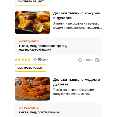
СМОТРЕТЬ РЕЦЕПТ
Дольки тыквы с кожурой
в духовке
Аппетитные дольки из тыквы с
медом и прованскими травами –
это потрясающе ароматный
десерт, который легко
приготовить дома. Сочные,
ИНГРЕДИЕНТЫ
мягкие, очень вкусные кусочки
тыква,
мёд,
прованские травы,
тыквы точно понравится вашим
масло растительное
родным!
50 мин
11023
0
СМОТРЕТЬ РЕЦЕПТ
Дольки тыквы с медом в
духовке
Тыква, запеченная с медом,
получается очень мягкой,
сочной и в меру сладкой. Это
полезный и некалорийный
десерт, который подходит для
ИНГРЕДИЕНТЫ
пп рациона.
тыква,
мёд,
орехи,
корица