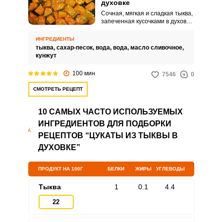
духовке
Сочная, мягкая и сладкая тыква,
запеченная кусочками в духовке,
станет отличным десертом для
всей семьи. Очень простая в
ИНГРЕДИЕНТЫ
приготовлении и очень
тыква,
сахар-песок,
вода,
вода,
масло сливочное,
аппетитная на вкус!
кунжут
100 мин
7546
0
СМОТРЕТЬ РЕЦЕПТ
10 САМЫХ ЧАСТО ИСПОЛЬЗУЕМЫХ
ИНГРЕДИЕНТОВ ДЛЯ ПОДБОРКИ
РЕЦЕПТОВ “ЦУКАТЫ ИЗ ТЫКВЫ В
ДУХОВКЕ”
ПРОДУКТ НА 100Г
БЕЛКИ
ЖИРЫ
УГЛЕВОДЫ
Тыква
1
0.1
4.4
22