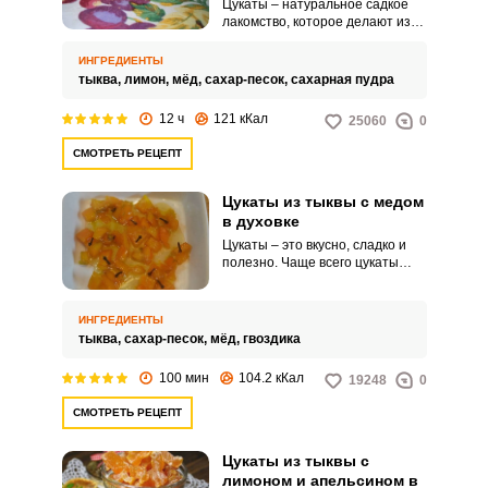
Цукаты – натуральное садкое
лакомство, которое делают из
различных фруктов и овощей.
Их можно подавать к кофе и чаю
ИНГРЕДИЕНТЫ
или использовать для легкого
тыква,
лимон,
мёд,
сахар-песок,
сахарная пудра
перекуса в течение дня.
12 ч
121 кКал
25060
0
СМОТРЕТЬ РЕЦЕПТ
Цукаты из тыквы с медом
в духовке
Цукаты – это вкусно, сладко и
полезно. Чаще всего цукаты
делают из различных фруктов.
ИНГРЕДИЕНТЫ
тыква,
сахар-песок,
мёд,
гвоздика
100 мин
104.2 кКал
19248
0
СМОТРЕТЬ РЕЦЕПТ
Цукаты из тыквы с
лимоном и апельсином в