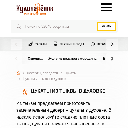
НАЙТИ
🍆
🍵
🍲
САЛАТЫ
ПЕРВЫЕ БЛЮДА
ВТОРЫЕ БЛЮДА
Окрошка
Желе из красной смородины
Варенье из в
/
Десерты, сладости
/
Цукаты
/
Цукаты из тыквы в духовке
ЦУКАТЫ ИЗ ТЫКВЫ В ДУХОВКЕ
Из тыквы предлагаем приготовить
замечательный десерт – цукаты в духовке. В
идеале используйте сладкие плотные сорта
тыквы, цукаты получатся насыщенные по