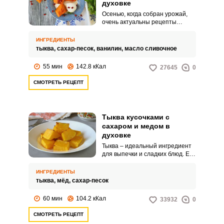
духовке
Осенью, когда собран урожай,
очень актуальны рецепты
приготовления вкусных блюд из
тыквы. Этот овощ в духовке
ИНГРЕДИЕНТЫ
готовится достаточно быстро и
тыква,
сахар-песок,
ванилин,
масло сливочное
просто.
55 мин
142.8 кКал
27645
0
СМОТРЕТЬ РЕЦЕПТ
Тыква кусочками с
сахаром и медом в
духовке
Тыква – идеальный ингредиент
для выпечки и сладких блюд. Ее
даже запекают отдельно с
сахаром и медом.
ИНГРЕДИЕНТЫ
тыква,
мёд,
сахар-песок
60 мин
104.2 кКал
33932
0
СМОТРЕТЬ РЕЦЕПТ