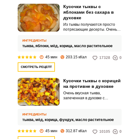
Кусочки тыквы с
яблоками без сахара в
духовке
Из тыквы получаются просто
потрясающие десерты. Очень
вкусно приготовить ее с
яблоками и медом в духовке.
ИНГРЕДИЕНТЫ
тыква,
яблоки,
мёд,
корица,
масло растительное
45 мин
203.15 кКал
17328
0
СМОТРЕТЬ РЕЦЕПТ
Кусочки тыквы с корицей
на противне в духовке
Очень вкусная тыква,
запеченная в духовке с
ароматной корицей. Чтобы
придать ей легкую сладость
будем использовать
ИНГРЕДИЕНТЫ
натуральный мед, а особую
тыква,
мёд,
корица,
фундук,
масло растительное
изюминку добавят дробленные
орехи.
45 мин
312.87 кКал
10105
0