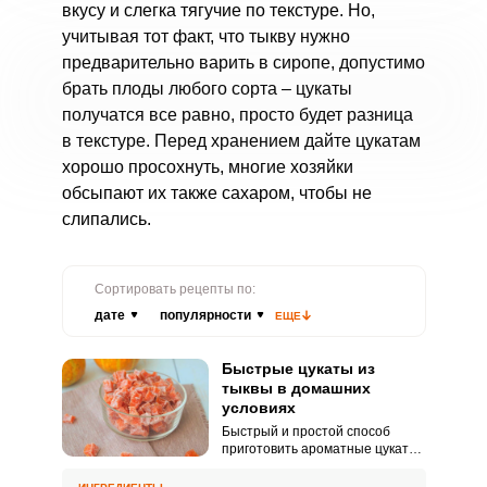
вкусу и слегка тягучие по текстуре. Но,
учитывая тот факт, что тыкву нужно
предварительно варить в сиропе, допустимо
брать плоды любого сорта – цукаты
получатся все равно, просто будет разница
в текстуре. Перед хранением дайте цукатам
хорошо просохнуть, многие хозяйки
обсыпают их также сахаром, чтобы не
слипались.
Сортировать рецепты по:
дате
популярности
ЕЩЕ
Быстрые цукаты из
тыквы в домашних
условиях
Быстрый и простой способ
приготовить ароматные цукаты
из тыквы. Обязательно добавьте
корицу, чтобы придать сладости