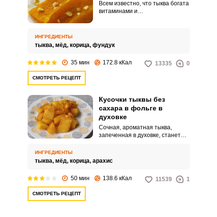
Всем известно, что тыква богата
витаминами и
микроэлементами, поэтому ее
необходимо включать в свой
рацион. Из нее можно делать не
ИНГРЕДИЕНТЫ
только овощное рагу и супы, но
тыква,
мёд,
корица,
фундук
полезные и вкусные десерты.
35 мин
172.8 кКал
13335
0
СМОТРЕТЬ РЕЦЕПТ
Кусочки тыквы без
сахара в фольге в
духовке
Сочная, ароматная тыква,
запеченная в духовке, станет
отличным десертом для всей
семьи. Готовить его легко и
ИНГРЕДИЕНТЫ
просто, с этим рецептом
тыква,
мёд,
корица,
арахис
справится даже начинающая
хозяюшка.
50 мин
138.6 кКал
11539
1
СМОТРЕТЬ РЕЦЕПТ