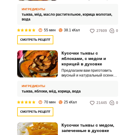
остальной процесс простой и
быстрый. Тыква нарезается
ИНГРЕДИЕНТЫ
дольками и запекается в духовке
тыква,
мёд,
масло растительное,
корица молотая,
с медом и корицей.
вода
55 мин
38.1 кКал
27609
0
СМОТРЕТЬ РЕЦЕПТ
Кусочки тыквы с
яблоками, с медом и
корицей в духовке
Предлагаем вам приготовить
вкусный и натуральный осенний
десерт. Запеченная тыква с
яблоками обладает
ИНГРЕДИЕНТЫ
великолепным ароматом.
тыква,
яблоки,
мёд,
корица,
вода
70 мин
25 кКал
21445
0
СМОТРЕТЬ РЕЦЕПТ
Кусочки тыквы с медом,
запеченные в духовке