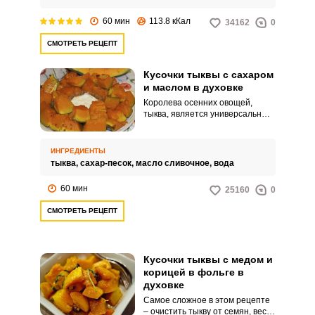
60 мин
113.8 кКал
34162
0
СМОТРЕТЬ РЕЦЕПТ
Кусочки тыквы с сахаром
и маслом в духовке
Королева осенних овощей,
тыква, является универсальным
продуктом, который можно
приготовить со сладким и
соленым вкусом. Ее можно
ИНГРЕДИЕНТЫ
подавать с мясом и сдобными
тыква,
сахар-песок,
масло сливочное,
вода
пирогами.
60 мин
25160
0
СМОТРЕТЬ РЕЦЕПТ
Кусочки тыквы с медом и
корицей в фольге в
духовке
Самое сложное в этом рецепте
– очистить тыкву от семян, весь