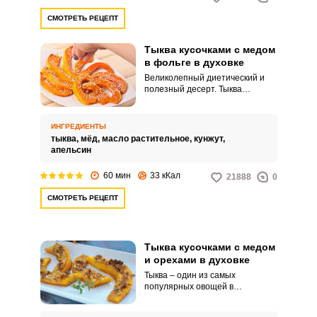
СМОТРЕТЬ РЕЦЕПТ
Тыква кусочками с медом
в фольге в духовке
Великолепный диетический и
полезный десерт. Тыква
получается мягкой и сладкой, в
таком виде она понравится
даже детям.
ИНГРЕДИЕНТЫ
тыква,
мёд,
масло растительное,
кунжут,
апельсин
ВХОД НА САЙТ
РЕГИСТРАЦИЯ
60 мин
33 кКал
21888
0
СМОТРЕТЬ РЕЦЕПТ
Войдите
с помощью социальных сетей:
Тыква кусочками с медом
и орехами в духовке
или
Тыква – один из самых
популярных овощей в
кулинарии. Ее используют в
приготовлении огромного