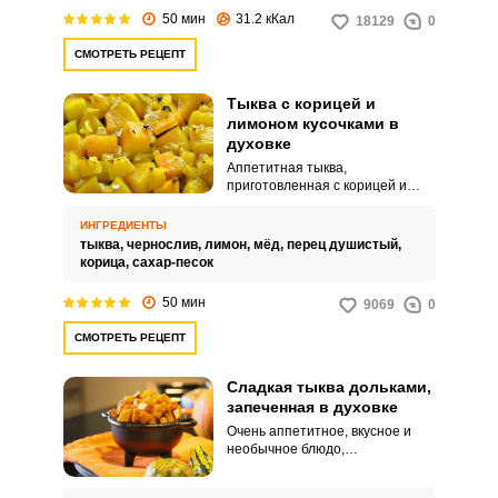
для всей семьи!
50 мин
31.2 кКал
18129
0
СМОТРЕТЬ РЕЦЕПТ
Тыква с корицей и
лимоном кусочками в
духовке
Аппетитная тыква,
приготовленная с корицей и
лимоном, станет отличным
блюдом для всей семьи. Сочная,
ИНГРЕДИЕНТЫ
ароматная, сладкое и полезное
тыква,
чернослив,
лимон,
мёд,
перец душистый,
– это лакомство легко заменит
корица,
сахар-песок
покупные десерты.
50 мин
9069
0
СМОТРЕТЬ РЕЦЕПТ
Сладкая тыква дольками,
запеченная в духовке
Очень аппетитное, вкусное и
необычное блюдо,
приготовленное из тыквы.
Запеченная дольками, она