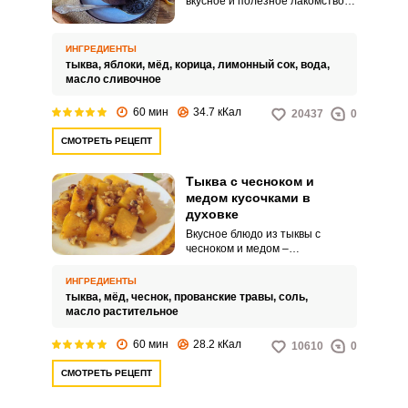
вкусное и полезное лакомство
для взрослых и детей. Так как не
многие любят натуральный вкус
тыквы, мы дополним ее
ИНГРЕДИЕНТЫ
ароматным мелом и сладкими
тыква,
яблоки,
мёд,
корица,
лимонный сок,
вода,
яблоками.
масло сливочное
60 мин
34.7 кКал
20437
0
СМОТРЕТЬ РЕЦЕПТ
Тыква с чесноком и
медом кусочками в
духовке
Вкусное блюдо из тыквы с
чесноком и медом –
оригинальная закуска, которую
легко приготовить дома. Кусочки
ИНГРЕДИЕНТЫ
тыквы получаются сочными,
тыква,
мёд,
чеснок,
прованские травы,
соль,
мягкими и пряными.
масло растительное
60 мин
28.2 кКал
10610
0
СМОТРЕТЬ РЕЦЕПТ