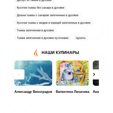
Десерт из тыквы в духовке
Кусочки тыквы без сахара в духовке
Дольки тыквы с сахаром запеченные в духовке
Кусочки тыквы с медом и корицей запеченные в духовке
Тыква запеченная в духовке
Тыква запеченная в духовке кусочками
Цукаты
НАШИ КУЛИНАРЫ
Александр Виноградов
Валентина Лихачева
Анастасия 