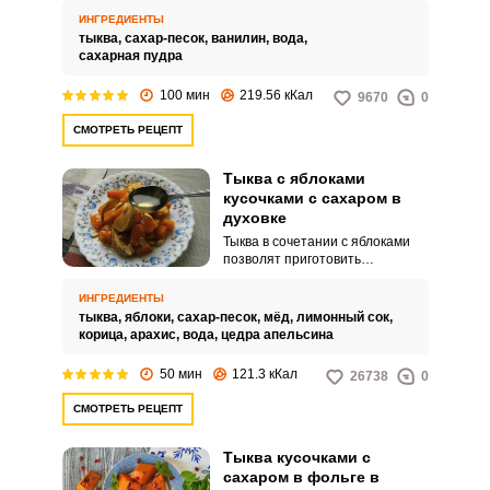
ИНГРЕДИЕНТЫ
тыква,
сахар-песок,
ванилин,
вода,
сахарная пудра
100 мин
219.56 кКал
9670
0
СМОТРЕТЬ РЕЦЕПТ
Тыква с яблоками
кусочками с сахаром в
духовке
Тыква в сочетании с яблоками
позволят приготовить
великолепный натуральный
десерт. Запечь в духовке его
ИНГРЕДИЕНТЫ
можно порционно и общим
тыква,
яблоки,
сахар-песок,
мёд,
лимонный сок,
блюдом.
корица,
арахис,
вода,
цедра апельсина
50 мин
121.3 кКал
26738
0
СМОТРЕТЬ РЕЦЕПТ
Тыква кусочками с
сахаром в фольге в