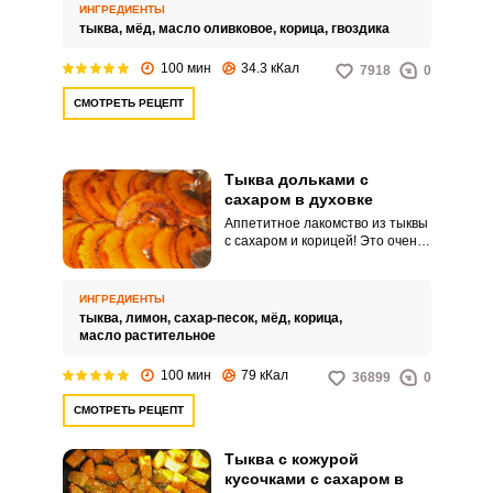
получается мягкой и сочной.
ИНГРЕДИЕНТЫ
тыква,
мёд,
масло оливковое,
корица,
гвоздика
100 мин
34.3 кКал
7918
0
СМОТРЕТЬ РЕЦЕПТ
Тыква дольками с
сахаром в духовке
Аппетитное лакомство из тыквы
с сахаром и корицей! Это очень
вкусный, полезны и сочный
десерт, который можно подать
на завтрак или для перекуса.
ИНГРЕДИЕНТЫ
Просто объедение!
тыква,
лимон,
сахар-песок,
мёд,
корица,
масло растительное
100 мин
79 кКал
36899
0
СМОТРЕТЬ РЕЦЕПТ
Тыква с кожурой
кусочками с сахаром в