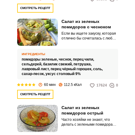
СМОТРЕТЬ РЕЦЕПТ
Салат из зеленых
помидоров с чесноком
Если вы ищете закуску, которая
отлично бы сочеталась с любым
блюдом и при этом гармонично
бы дополняла его, остановитесь
на рецепте салата из зеленых
ИНГРЕДИЕНТЫ
помидоров с чесноком. Этот
помидоры зеленые,
чеснок,
перец чили,
пикантный, сочный и
сельдерей,
базилик свежий,
петрушка,
насыщенный вкусом и ароматом
лавровый лист,
перец чёрный горошек,
соль,
салат быстро станет
сахар-песок,
уксус столовый 9%
неотъемлемой частью каждого
вашего семейного обеда.
60 мин
112.5 кКал
17624
0
СМОТРЕТЬ РЕЦЕПТ
Салат из зеленых
помидоров острый
Часто хозяйки не знают, что
делать с зелеными помидорами.
А ведь из них можно
приготовить вкуснейший салат