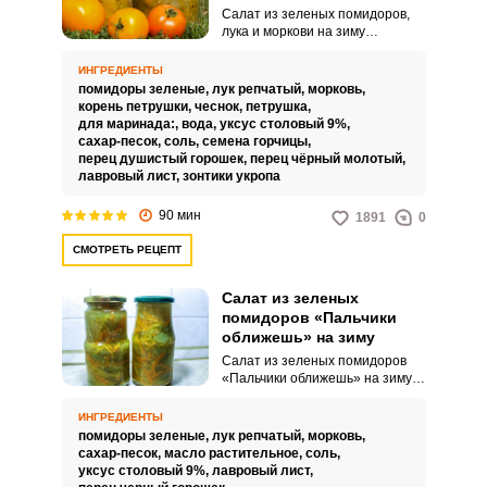
Салат из зеленых помидоров,
лука и моркови на зиму
где томаты, не достигшие
полного созревания, на первый
ИНГРЕДИЕНТЫ
взгляд могут не представлять
помидоры зеленые,
лук репчатый,
морковь,
интереса в кулинарии. Однако,
корень петрушки,
чеснок,
петрушка,
если взяться за дело и
для маринада:,
вода,
уксус столовый 9%,
замариновать их, то получится
сахар-песок,
соль,
семена горчицы,
невероятно аппетитный салат,
перец душистый горошек,
перец чёрный молотый,
который прекрасно дополнит
лавровый лист,
зонтики укропа
зимний стол.
90 мин
1891
0
СМОТРЕТЬ РЕЦЕПТ
Салат из зеленых
помидоров «Пальчики
оближешь» на зиму
Салат из зеленых помидоров
«Пальчики оближешь» на зиму –
это свежий и яркий вариант
зимней заготовки, который
ИНГРЕДИЕНТЫ
порадует вас своим вкусом и
помидоры зеленые,
лук репчатый,
морковь,
ароматом. Поэтому, если у вас
сахар-песок,
масло растительное,
соль,
осталось много зеленых плодов,
уксус столовый 9%,
лавровый лист,
то не спешите их выбрасывать,