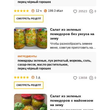
сочетается и с шашлыками, и
перец чёрный горошек
картофельным пюре, и любыми
другими мясными блюдами и
12 ч
199.3 кКал
20523
0
гарнирами. Салат из зеленых
помидоров получается легким и
СМОТРЕТЬ РЕЦЕПТ
нежным, а благодаря своей
яркой расцветке, пользуется
большой популярностью у
Салат из зеленых
хозяек.
помидоров без уксуса на
зиму
Чтобы разнообразить зимнее
меню, советую приготовить на
зиму салат из зеленых
помидоров. У многих они осенью
ИНГРЕДИЕНТЫ
не успевают дозреть и просто-
помидоры зеленые,
лук репчатый,
морковь,
соль,
напросто портятся.
сахар-песок,
масло растительное,
перец чёрный горошек
1 д
13658
0
СМОТРЕТЬ РЕЦЕПТ
Салат из зеленых
помидоров с майонезом
на зиму