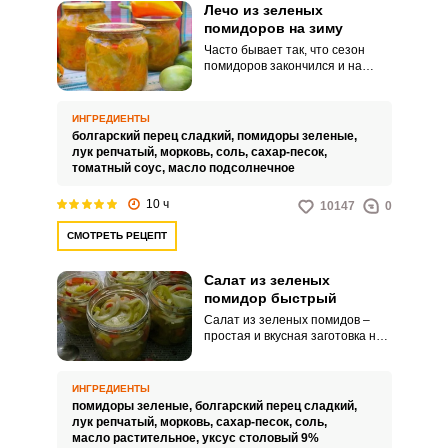
Лечо из зеленых
помидоров на зиму
Часто бывает так, что сезон
помидоров закончился и на
ветках остались зелёные
томаты. Один из вариантов
сохранить этот овощ, да ещё и
ИНГРЕДИЕНТЫ
сделать вкусную заготовку – это
болгарский перец сладкий,
помидоры зеленые,
приготовить сочный и вкусный
лук репчатый,
морковь,
соль,
сахар-песок,
лечо.
томатный соус,
масло подсолнечное
10 ч
10147
0
СМОТРЕТЬ РЕЦЕПТ
Салат из зеленых
помидор быстрый
Салат из зеленых помидов –
простая и вкусная заготовка на
зиму. Помимо отменных
вкусовых качеств данный салат
отличается и скоростью
ИНГРЕДИЕНТЫ
приготовления – не
помидоры зеленые,
болгарский перец сладкий,
понадобится много времени и
лук репчатый,
морковь,
сахар-песок,
соль,
сил.
масло растительное,
уксус столовый 9%