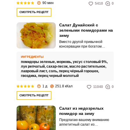
90 мин
5410
0
СМОТРЕТЬ РЕЦЕПТ
Салат Дунайский с
зелеными помидорами на
зиму
Вместо другой привычной
консервации при богатом
урожае незрелых помидоров
можно приготовить вкусный
ИНГРЕДИЕНТЫ
дунайский салат. Он имеет
помидоры зеленые,
морковь,
уксус столовый 9%,
деликатный нежный вкус,
лук репчатый,
сахар-песок,
масло растительное,
содержит много сока, подходит к
лавровый лист,
соль,
перец чёрный горошек,
любому гарниру.
гвоздика,
перец черный молотый
1 д
251.8 кКал
11040
0
СМОТРЕТЬ РЕЦЕПТ
Салат из недозрелых
помидор на зиму
Предлагаю вашему вниманию
аппетитный салат из
недозрелых помидор на зиму. В