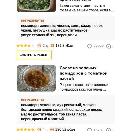
Такой салат станет частым
гостем на вашем столе, если его
приготовить согласно рецепту.
Готовится салат из зеленых
ИНГРЕДИЕНТЫ
помидоров молочной спелости
помидоры зеленые,
чеснок,
соль,
сахар-песок,
или из бурых, которые имеют
укроп,
петрушка,
масло растительное,
свою изюминку вкуса, в отличие
уксус столовый 9%,
перец чили
от красных.
2 д
131.3 кКал
27972
0
СМОТРЕТЬ РЕЦЕПТ
Салат из зеленых
помидоров с томатной
пастой
Рецепты салатов из зеленых
помидоров кажутся очень
похожими, но если поменять
некоторые ингредиенты, то
ИНГРЕДИЕНТЫ
получится иной вкус. В этом
помидоры зеленые,
лук репчатый,
морковь,
рецепте вам предлагается
болгарский перец сладкий,
соль,
сахар-песок,
приготовить салат из зеленых
масло растительное,
томатная паста,
помидоров с добавлением
перец красный молотый
томатной пасты, ведь эти
продукты замечательно дружат.
4 ч
180.52 кКал
15231
0