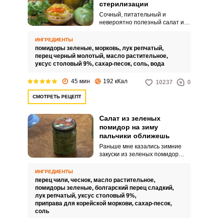
стерилизации
Сочный, питательный и
невероятно полезный салат из
зеленых помидоров и овощей -
это что нужно для зимнего
ИНГРЕДИЕНТЫ
меню! Готовить его очень
помидоры зеленые,
морковь,
лук репчатый,
просто, а главное быстро. Такой
перец черный молотый,
масло растительное,
салат станет отличным
уксус столовый 9%,
сахар-песок,
соль,
вода
дополнением к основному блюду
и обогатит организм
45 мин
192 кКал
10237
0
витаминами!
СМОТРЕТЬ РЕЦЕПТ
Салат из зеленых
помидор на зиму
пальчики оближешь
Раньше мне казались зимние
закуски из зеленых помидор
чем-то невероятным, и скажу
честно, что я как-то скептически
ИНГРЕДИЕНТЫ
к ним относилась, пока не
перец чили,
чеснок,
масло растительное,
попробовала этот салат.
помидоры зеленые,
болгарский перец сладкий,
Обязательно воспользуйтесь
лук репчатый,
уксус столовый 9%,
моей рекомендацией и
приправа для корейской моркови,
сахар-песок,
приготовьте ароматную зимнюю
соль
закуску.