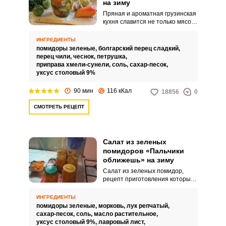
на зиму
Пряная и ароматная грузинская
кухня славится не только мясом,
но и любопытными способами
заготовки овощей. Этот салат
ИНГРЕДИЕНТЫ
получается довольно острым и
помидоры зеленые,
болгарский перец сладкий,
пикантным, прекрасно
перец чили,
чеснок,
петрушка,
сочетается с жирными и
приправа хмели-сунели,
соль,
сахар-песок,
мясными блюдами, разыгрывает
уксус столовый 9%
аппетит.
90 мин
116 кКал
18856
0
СМОТРЕТЬ РЕЦЕПТ
Салат из зеленых
помидоров «Пальчики
оближешь» на зиму
Салат из зеленых помидор,
рецепт приготовления которых
представлен вашему вниманию,
станет прекрасной как
ИНГРЕДИЕНТЫ
повседневной, так и
помидоры зеленые,
морковь,
лук репчатый,
праздничной закуской,
сахар-песок,
соль,
масло растительное,
поскольку это блюдо идеально
уксус столовый 9%,
лавровый лист,