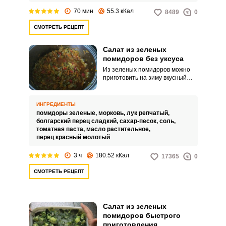
70 мин
55.3 кКал
8489
0
СМОТРЕТЬ РЕЦЕПТ
Салат из зеленых
помидоров без уксуса
Из зеленых помидоров можно
приготовить на зиму вкусный
салат. Готовится он без уксуса,
ведь зеленые помидоры
достаточно кислые.
ИНГРЕДИЕНТЫ
помидоры зеленые,
морковь,
лук репчатый,
болгарский перец сладкий,
сахар-песок,
соль,
томатная паста,
масло растительное,
перец красный молотый
3 ч
180.52 кКал
17365
0
СМОТРЕТЬ РЕЦЕПТ
Салат из зеленых
помидоров быстрого
приготовления