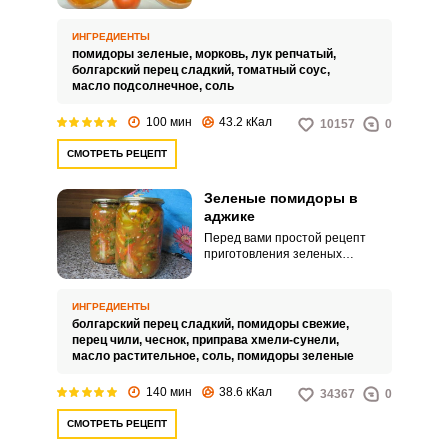
Такая закуска отличается своим
необычным кисло-сладким
вкусом. А дольки зеленых
ИНГРЕДИЕНТЫ
помидоров даже после
помидоры зеленые,
морковь,
лук репчатый,
термообработки остаются
болгарский перец сладкий,
томатный соус,
плотными и хрустящими, что
масло подсолнечное,
соль
добавляет оригинальности
этому салату.
100 мин
43.2 кКал
10157
0
СМОТРЕТЬ РЕЦЕПТ
Зеленые помидоры в
аджике
Перед вами простой рецепт
приготовления зеленых
помидор в аджике. Это одна из
самых вкусных закусок из
зеленых помидор.
ИНГРЕДИЕНТЫ
болгарский перец сладкий,
помидоры свежие,
перец чили,
чеснок,
приправа хмели-сунели,
масло растительное,
соль,
помидоры зеленые
140 мин
38.6 кКал
34367
0
СМОТРЕТЬ РЕЦЕПТ