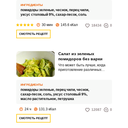
из зеленых помидоров острый
ИНГРЕДИЕНТЫ
на зиму.
помидоры зеленые,
чеснок,
перец чили,
уксус столовый 9%,
сахар-песок,
соль
30 мин
145.6 кКал
18434
0
СМОТРЕТЬ РЕЦЕПТ
Салат из зеленых
помидоров без варки
Что может быть лучше, когда
приготовление различных
салатов и закусок не отнимает
много времени? Рекомендую
приготовить салат из зеленых
ИНГРЕДИЕНТЫ
помидоров без варки.
помидоры зеленые,
перец чили,
чеснок,
Прекрасная ароматная закуска
сахар-песок,
соль,
уксус столовый 9%,
с непревзойденным вкусом
масло растительное,
петрушка
подойдет практически к любому
горячему блюду.
24 ч
131.3 кКал
12087
0
СМОТРЕТЬ РЕЦЕПТ