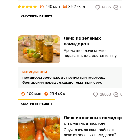
обработку, лишь тонко
140 мин
39.2 кКал
6005
0
шинкуются, заправляются
специями и маринуются двое
СМОТРЕТЬ РЕЦЕПТ
суток в маринаде.
Лечо из зеленых
помидоров
Ароматное лечо можно
подавать как самостоятельную
закуску, так и в качестве
заправки к основным блюдам.
Заготовка из зеленых
ИНГРЕДИЕНТЫ
помидоров сделает
помидоры зеленые,
лук репчатый,
морковь,
классический рецепт более
болгарский перец сладкий,
томатный соус
интересным и насыщенным по
вкусу.
100 мин
25.4 кКал
16003
0
СМОТРЕТЬ РЕЦЕПТ
Лечо из зеленых помидор
с томатной пастой
Случалось ли вам пробовать
лечо из зеленых помидоров?