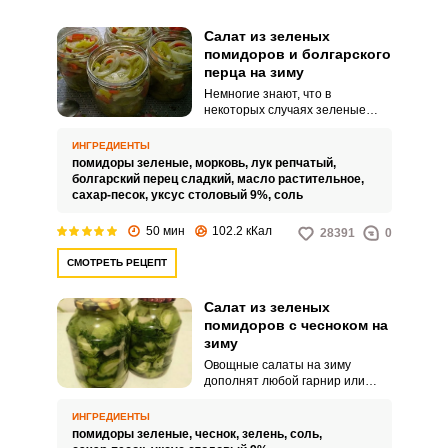
Салат из зеленых
помидоров и болгарского
перца на зиму
Немногие знают, что в
некоторых случаях зеленые
помидоры намного лучше, чем
их спелые красные собратья.
ИНГРЕДИЕНТЫ
Салат из зеленых помидоров и
помидоры зеленые,
морковь,
лук репчатый,
болгарского перца на зиму как
болгарский перец сладкий,
масло растительное,
раз и является таким
сахар-песок,
уксус столовый 9%,
соль
исключением.
ВХОД НА САЙТ
50 мин
102.2 кКал
РЕГИСТРАЦИЯ
28391
0
СМОТРЕТЬ РЕЦЕПТ
Войдите
Салат из зеленых
с помощью социальных сетей:
помидоров с чесноком на
зиму
Овощные салаты на зиму
дополнят любой гарнир или
или
основное блюдо. Зеленые
помидоры добавят салату
ИНГРЕДИЕНТЫ
оригинальную кислинку, а чеснок
помидоры зеленые,
чеснок,
зелень,
соль,
– легкую пикантность.