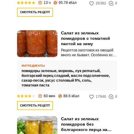
поздние овощи, из которых
13 ч
95.78 кКал
26382
0
можно сделать множество
вкусных закусок.
СМОТРЕТЬ РЕЦЕПТ
Салат из зеленых
помидоров с томатной
пастой на зиму
Рецептов заготовок из овощей
много не бывает. Особенно если
это салаты, которые в нужный
момент нужно просто открыть и
ИНГРЕДИЕНТЫ
можно тут же подавать на стол.
помидоры зеленые,
морковь,
лук репчатый,
болгарский перец сладкий,
масло подсолнечное,
сахар-песок,
уксус столовый 9%,
соль,
томатная паста
60 мин
88.6 кКал
17940
0
СМОТРЕТЬ РЕЦЕПТ
Салат из зеленых
помидоров без
болгарского перца на