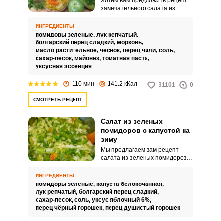
Хотим вам предложить рецепт
замечательного салата из
зеленых помидоров на зиму. Тем
более очень часто получается
ИНГРЕДИЕНТЫ
так, что к концу дачного сезона
помидоры зеленые,
лук репчатый,
не все помидоры успевают
болгарский перец сладкий,
морковь,
вызреть, на кустах остаются
масло растительное,
чеснок,
перец чили,
соль,
зеленые, которые мы снимаем,
сахар-песок,
майонез,
томатная паста,
чтобы они дозревали на
уксусная эссенция
солнышке.
110 мин
141.2 кКал
31101
0
СМОТРЕТЬ РЕЦЕПТ
Салат из зеленых
помидоров с капустой на
зиму
Мы предлагаем вам рецепт
салата из зеленых помидоров с
капустой – это вкусная
пикантная кисло-сладкая
ИНГРЕДИЕНТЫ
закуска, которая отлично
помидоры зеленые,
капуста белокочанная,
сочетается с мясными блюдами.
лук репчатый,
болгарский перец сладкий,
Когда кажется, что все закатки
сахар-песок,
соль,
уксус яблочный 6%,
уже сделаны и ждут своего часа,
перец чёрный горошек,
перец душистый горошек
приходит пора собирать