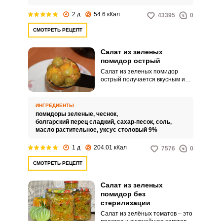
2 д
54.6 кКал
43395
0
СМОТРЕТЬ РЕЦЕПТ
Салат из зеленых
помидор острый
Салат из зеленых помидор
острый получается вкусным и
позволяет использовать
несозревшие зеленые
помидоры. Заготовка в
ИНГРЕДИЕНТЫ
чесночной заливке будет
помидоры зеленые,
чеснок,
оценена любителями острых
болгарский перец сладкий,
сахар-песок,
соль,
блюд.
масло растительное,
уксус столовый 9%
1 д
204.01 кКал
7576
0
СМОТРЕТЬ РЕЦЕПТ
Салат из зеленых
помидор без
стерилизации
Салат из зелёных томатов – это