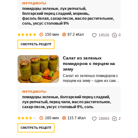
сохраняет все полезные
ИНГРЕДИЕНТЫ
свойства продуктов. В этот
помидоры зеленые,
лук репчатый,
салат можно добавить любые
болгарский перец сладкий,
морковь,
овощи.
фасоль белая,
сахар-песок,
масло растительное,
соль,
уксус столовый 9%
150 мин
97.2 кКал
19526
0
СМОТРЕТЬ РЕЦЕПТ
Салат из зеленых
помидоров с перцем на
зиму
Салат из зеленых помидоров с
перцем на зиму – один из самых
удачных вариантов, чтобы
зимой нашему питанию было
ИНГРЕДИЕНТЫ
разнообразие. Именно с целью
помидоры зеленые,
болгарский перец сладкий,
решить эту проблему многие
лук репчатый,
перец чили,
масло растительное,
хозяйки обращаются к
сахар-песок,
уксус столовый 9%,
соль
различным вариантам закаток
салатов.
160 мин
115.7 кКал
18884
2
СМОТРЕТЬ РЕЦЕПТ