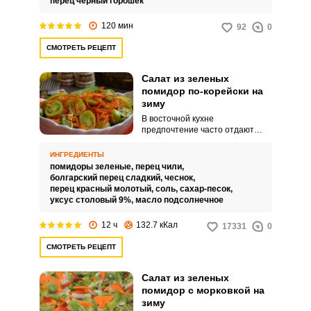
перец черный горошек
а приготовьте нечто вкусное и
необычное!
120 мин
92
0
СМОТРЕТЬ РЕЦЕПТ
Салат из зеленых
помидор по-корейски на
зиму
В восточной кухне
предпочтение часто отдают
острым приправам. Поэтому
любители пикантной пищи не
ИНГРЕДИЕНТЫ
редко стараются перенять
помидоры зеленые,
перец чили,
такие рецепты и применить их
болгарский перец сладкий,
чеснок,
на обычных в наших местах
перец красный молотый,
соль,
сахар-песок,
продуктах.
уксус столовый 9%,
масло подсолнечное
12 ч
132.7 кКал
17331
0
СМОТРЕТЬ РЕЦЕПТ
Салат из зеленых
помидор с морковкой на
зиму