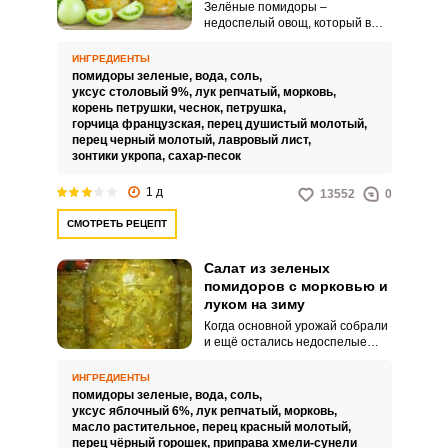
зиму
Зелёные помидоры –
недоспелый овощ, который в
сыром виде не вкусен и даже не
желателен в употреблении. Но,
ИНГРЕДИЕНТЫ
какой же бесподобный салат
помидоры зеленые,
вода,
соль,
получается из таких томатов на
уксус столовый 9%,
лук репчатый,
морковь,
зиму.
корень петрушки,
чеснок,
петрушка,
горчица французская,
перец душистый молотый,
перец черный молотый,
лавровый лист,
зонтики укропа,
сахар-песок
1 д
13552
0
СМОТРЕТЬ РЕЦЕПТ
Салат из зеленых
помидоров с морковью и
луком на зиму
Когда основной урожай собрали
и ещё остались недоспелые
помидоры – не спешите
выбрасывать. Очень вкусный
ИНГРЕДИЕНТЫ
овощной салат можно
помидоры зеленые,
вода,
соль,
использовать как закуску или
уксус яблочный 6%,
лук репчатый,
морковь,
заправку в суп и приготовить его
масло растительное,
перец красный молотый,
не сложно, без стерилизации.
перец чёрный горошек,
приправа хмели-сунели