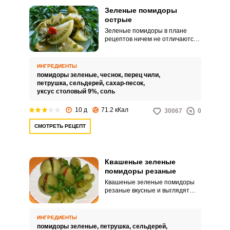
Зеленые помидоры
острые
Зеленые помидоры в плане
рецептов ничем не отличаются
от красных. Также можно найти
множество различных
интересных рецептов.
ИНГРЕДИЕНТЫ
помидоры зеленые,
чеснок,
перец чили,
петрушка,
сельдерей,
сахар-песок,
уксус столовый 9%,
соль
10 д
71.2 кКал
30067
0
СМОТРЕТЬ РЕЦЕПТ
Квашеные зеленые
помидоры резаные
Квашеные зеленые помидоры
резаные вкусные и выглядят
очень аппетитно! Зеленые
помидоры – это не потерянный
урожай. Бывает, что они просто
ИНГРЕДИЕНТЫ
не успевают вызреть, но это не
помидоры зеленые,
петрушка,
сельдерей,