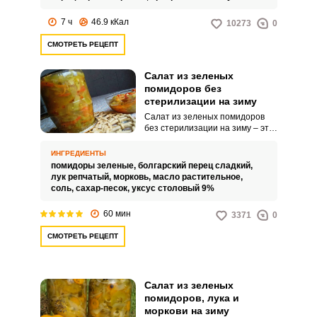
7 ч
46.9 кКал
10273
0
СМОТРЕТЬ РЕЦЕПТ
Салат из зеленых
помидоров без
стерилизации на зиму
Салат из зеленых помидоров
без стерилизации на зиму – это
интересная заготовка для
вашего стола. Такое угощение
ИНГРЕДИЕНТЫ
получается очень сочным и
помидоры зеленые,
болгарский перец сладкий,
ярким по вкусу.
лук репчатый,
морковь,
масло растительное,
соль,
сахар-песок,
уксус столовый 9%
60 мин
3371
0
СМОТРЕТЬ РЕЦЕПТ
Салат из зеленых
помидоров, лука и
моркови на зиму