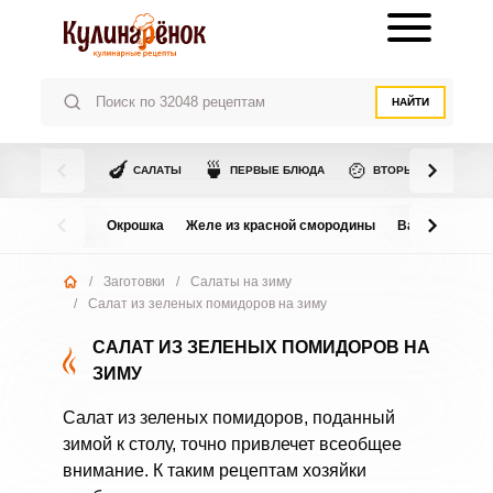
НАЙТИ
🍆
🍵
🍲
САЛАТЫ
ПЕРВЫЕ БЛЮДА
ВТОРЫЕ БЛЮДА
Окрошка
Желе из красной смородины
Варенье из в
/
Заготовки
/
Салаты на зиму
/
Салат из зеленых помидоров на зиму
САЛАТ ИЗ ЗЕЛЕНЫХ ПОМИДОРОВ НА
ЗИМУ
Салат из зеленых помидоров, поданный
зимой к столу, точно привлечет всеобщее
внимание. К таким рецептам хозяйки