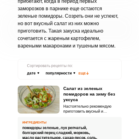
прибегают, когда в период первых
заморозков в парнике еще остаются
зеленые помидоры. Созреть они не успеют,
но вот вкусный салат из них можно
приготовить. Такая закуска идеально
сочетается с жареным картофелем,
вареными макаронами и тушеным мясом.
Сортировать рецепты по:
дате
популярности
ЕЩЕ
Салат из зеленых
помидоров на зиму без
уксуса
Настоятельно рекомендую
приготовить вкусный и
достаточно ароматный салат из
зеленых помидоров на зиму без
ИНГРЕДИЕНТЫ
уксуса. В качестве консерванта в
помидоры зеленые,
лук репчатый,
этом рецепте используется
болгарский перец сладкий,
морковь,
лимонная кислота.
масло растительное,
сахар-песок,
соль,