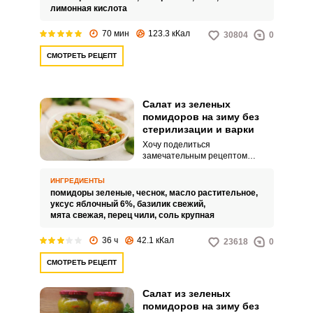
лимонная кислота
70 мин
123.3 кКал
30804
0
СМОТРЕТЬ РЕЦЕПТ
Салат из зеленых
помидоров на зиму без
стерилизации и варки
Хочу поделиться
замечательным рецептом
ароматного салата из зеленых
помидоров на зиму без
ИНГРЕДИЕНТЫ
стерилизации и варки.
помидоры зеленые,
чеснок,
масло растительное,
Аппетитная закуска из зеленых
уксус яблочный 6%,
базилик свежий,
помидоров прекрасно подойдет
мята свежая,
перец чили,
соль крупная
к горячим блюдам.
36 ч
42.1 кКал
23618
0
СМОТРЕТЬ РЕЦЕПТ
Салат из зеленых
помидоров на зиму без