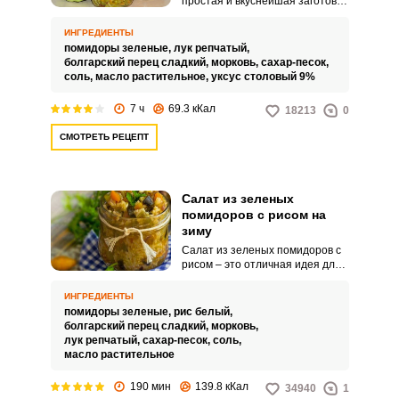
простая и вкуснейшая заготовка
на зиму. Он отлично подходит к
картофелю и прочим гарнирам.
ИНГРЕДИЕНТЫ
помидоры зеленые,
лук репчатый,
болгарский перец сладкий,
морковь,
сахар-песок,
соль,
масло растительное,
уксус столовый 9%
7 ч
69.3 кКал
18213
0
СМОТРЕТЬ РЕЦЕПТ
Салат из зеленых
помидоров с рисом на
зиму
Салат из зеленых помидоров с
рисом – это отличная идея для
заготовки на зиму. Благодаря
сочетанию всех ингредиентов
ИНГРЕДИЕНТЫ
салат получается очень сочным
помидоры зеленые,
рис белый,
и сытным.
болгарский перец сладкий,
морковь,
лук репчатый,
сахар-песок,
соль,
масло растительное
190 мин
139.8 кКал
34940
1