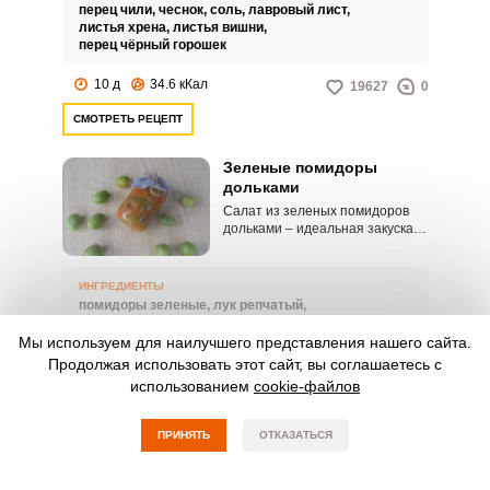
беда.
перец чили,
чеснок,
соль,
лавровый лист,
листья хрена,
листья вишни,
перец чёрный горошек
10 д
34.6 кКал
19627
0
СМОТРЕТЬ РЕЦЕПТ
Зеленые помидоры
дольками
Салат из зеленых помидоров
дольками – идеальная закуска,
которая прекрасно сочетается с
различными мясными блюдами.
Главной особенностью такой
ИНГРЕДИЕНТЫ
заготовки является ее
помидоры зеленые,
лук репчатый,
пикантная нотка кислинки.
масло растительное,
томатный сок,
морковь,
соль,
сахар-песок
Мы используем для наилучшего представления нашего сайта.
Продолжая использовать этот сайт, вы соглашаетесь с
120 мин
188.67 кКал
15894
1
использованием
cookie-файлов
СМОТРЕТЬ РЕЦЕПТ
ПРИНЯТЬ
ОТКАЗАТЬСЯ
Маринованные зеленые
помидоры с чесноком