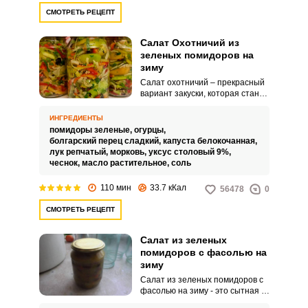
СМОТРЕТЬ РЕЦЕПТ
Салат Охотничий из
зеленых помидоров на
зиму
Салат охотничий – прекрасный
вариант закуски, которая станет
дополнением к любому блюду.
Приготовление данного салата
ИНГРЕДИЕНТЫ
с использованием зеленых
помидоры зеленые,
огурцы,
помидоров является очень
болгарский перец сладкий,
капуста белокочанная,
удачным.
лук репчатый,
морковь,
уксус столовый 9%,
чеснок,
масло растительное,
соль
110 мин
33.7 кКал
56478
0
СМОТРЕТЬ РЕЦЕПТ
Салат из зеленых
помидоров с фасолью на
зиму
Салат из зеленых помидоров с
фасолью на зиму - это сытная и
полезная закуска, которая