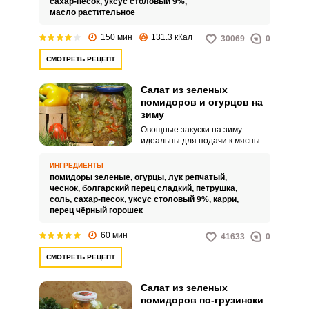
сахар-песок,
уксус столовый 9%,
масло растительное
150 мин
131.3 кКал
30069
0
СМОТРЕТЬ РЕЦЕПТ
Запомнить меня
Салат из зеленых
ВХОД
помидоров и огурцов на
зиму
ЕЩЕ НЕ ЗАРЕГИСТРИРОВАННЫ?
Овощные закуски на зиму
идеальны для подачи к мясным
блюдам. Заготовка из зеленых
Забыли пароль?
помидоров и огурцов порадует
ИНГРЕДИЕНТЫ
вас своей легкой кислинкой и
помидоры зеленые,
огурцы,
лук репчатый,
приятным летним вкусом в
чеснок,
болгарский перец сладкий,
петрушка,
любое время года.
соль,
сахар-песок,
уксус столовый 9%,
карри,
перец чёрный горошек
60 мин
41633
0
СМОТРЕТЬ РЕЦЕПТ
Салат из зеленых
помидоров по-грузински