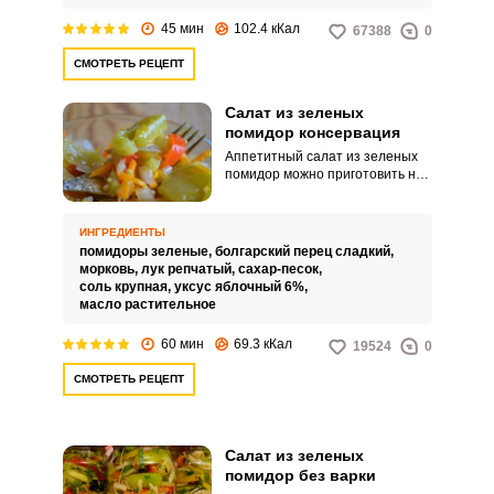
45 мин
102.4 кКал
67388
0
СМОТРЕТЬ РЕЦЕПТ
Салат из зеленых
помидор консервация
Аппетитный салат из зеленых
помидор можно приготовить не
только к ближайшему обеду, но и
сохранить его на зиму в банках.
Консервировать эту заготовку
ИНГРЕДИЕНТЫ
совсем не сложно.
помидоры зеленые,
болгарский перец сладкий,
морковь,
лук репчатый,
сахар-песок,
соль крупная,
уксус яблочный 6%,
масло растительное
60 мин
69.3 кКал
19524
0
СМОТРЕТЬ РЕЦЕПТ
Салат из зеленых
помидор без варки