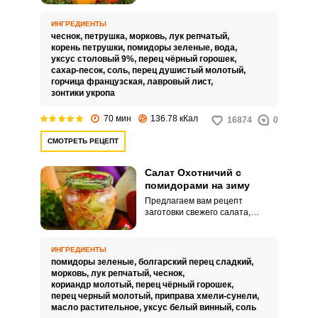
сыром виде зеленые помидоры
не едят, а собирают их в
ИНГРЕДИЕНТЫ
основном из-за таких
чеснок,
петрушка,
морковь,
лук репчатый,
обстоятельств, как ранние
корень петрушки,
помидоры зеленые,
вода,
заморозки.
уксус столовый 9%,
перец чёрный горошек,
сахар-песок,
соль,
перец душистый молотый,
горчица французская,
лавровый лист,
зонтики укропа
70 мин
136.78 кКал
16874
0
СМОТРЕТЬ РЕЦЕПТ
Салат Охотничий с
помидорами на зиму
Предлагаем вам рецепт
заготовки свежего салата,
состоящего из большого
разнообразия сезонных
овощей, заправленных
ИНГРЕДИЕНТЫ
разнообразными специями,
помидоры зеленые,
болгарский перец сладкий,
уксусом и растительным
морковь,
лук репчатый,
чеснок,
маслом. Овощи в салате
кориандр молотый,
перец чёрный горошек,
сохраняют витамины и
перец черный молотый,
приправа хмели-сунели,
полезные свойства, так как не
масло растительное,
уксус белый винный,
соль
проходят термическую