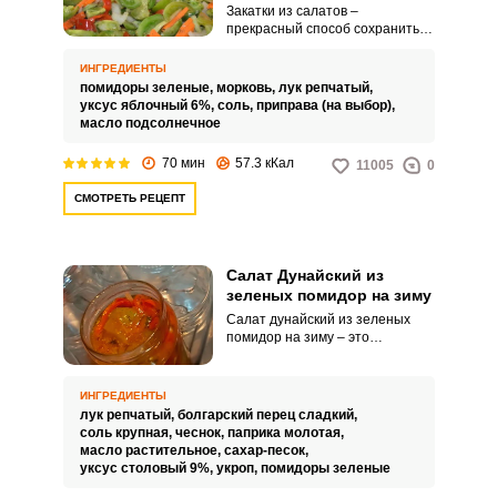
Закатки из салатов –
прекрасный способ сохранить
урожай овощей на зиму. А в
конце сезона, когда остается
ИНГРЕДИЕНТЫ
немного несозревших зеленых
помидоры зеленые,
морковь,
лук репчатый,
помидор, и их можно пустить в
уксус яблочный 6%,
соль,
приправа (на выбор),
ход.
масло подсолнечное
70 мин
57.3 кКал
11005
0
СМОТРЕТЬ РЕЦЕПТ
Салат Дунайский из
зеленых помидор на зиму
Салат дунайский из зеленых
помидор на зиму – это
насыщенная, пикантная и
ароматная закуска. Она
идеально подходит в качестве
ИНГРЕДИЕНТЫ
гарнира к различным блюдам.
лук репчатый,
болгарский перец сладкий,
соль крупная,
чеснок,
паприка молотая,
масло растительное,
сахар-песок,
уксус столовый 9%,
укроп,
помидоры зеленые