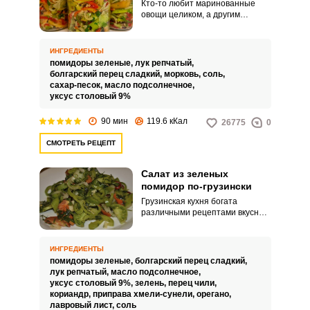
Кто-то любит маринованные
овощи целиком, а другим
нравятся овощные салаты.
Помидоры отлично подходят
для обоих вариантов.
ИНГРЕДИЕНТЫ
помидоры зеленые,
лук репчатый,
болгарский перец сладкий,
морковь,
соль,
сахар-песок,
масло подсолнечное,
уксус столовый 9%
90 мин
119.6 кКал
26775
0
СМОТРЕТЬ РЕЦЕПТ
Салат из зеленых
помидор по-грузински
Грузинская кухня богата
различными рецептами вкусных
острых закусок и салатов. В ход
идут и зеленые помидоры,
после маринования они
ИНГРЕДИЕНТЫ
остаются хрустящими, но
помидоры зеленые,
болгарский перец сладкий,
приобретают изысканную
лук репчатый,
масло подсолнечное,
пикантность.
уксус столовый 9%,
зелень,
перец чили,
кориандр,
приправа хмели-сунели,
орегано,
лавровый лист,
соль