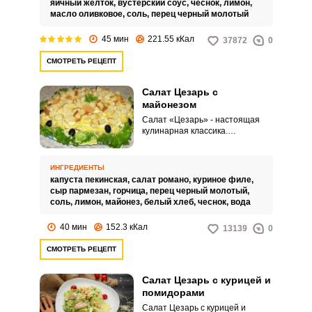
яичный желток,
вустерский соус,
чеснок,
лимон,
масло оливковое,
соль,
перец черный молотый
45 мин
221.55 кКал
37872
0
СМОТРЕТЬ РЕЦЕПТ
Салат Цезарь с
майонезом
Салат «Цезарь» - настоящая
кулинарная классика.
Существует множество
вариантов его приготовления,
но традиционным все еще
ИНГРЕДИЕНТЫ
считается майонезная
капуста пекинская,
салат романо,
куриное филе,
заправка.
сыр пармезан,
горчица,
перец черный молотый,
соль,
лимон,
майонез,
белый хлеб,
чеснок,
вода
40 мин
152.3 кКал
13139
0
СМОТРЕТЬ РЕЦЕПТ
Салат Цезарь с курицей и
помидорами
Салат Цезарь с курицей и