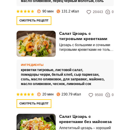
масло оливковое,
перец черный молотый,
соль
90 мин
131.2 кКал
20443
0
СМОТРЕТЬ РЕЦЕПТ
Салат Цезарь с
тигровыми креветками
Цезарь с большими и сочными
тигровыми креветками не только
вкусная закуска, но и красивое
блюдо для вашего стола. Салат
и аппетитную домашнюю
ИНГРЕДИЕНТЫ
заправку легко приготовить за
креветки тигровые,
листовой салат,
короткое время.
помидоры черри,
белый хлеб,
сыр пармезан,
соль,
масло оливковое,
для заправки:,
майонез,
масло оливковое,
чеснок,
лимонный сок
20 мин
230.79 кКал
9500
0
СМОТРЕТЬ РЕЦЕПТ
Салат Цезарь с
креветками без майонеза
Аппетитный цезарь – хороший