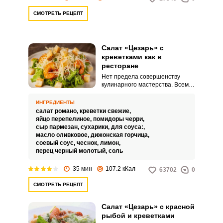
СМОТРЕТЬ РЕЦЕПТ
Салат «Цезарь» с
креветками как в
ресторане
Нет предела совершенству
кулинарного мастерства. Всем
хочется готовить блюда,
которые будут ничем не хуже их
ИНГРЕДИЕНТЫ
ресторанных аналогов, это
салат романо,
креветки свежие,
сделать очень просто, если
яйцо перепелиное,
помидоры черри,
следовать нашим пошаговым
сыр пармезан,
сухарики,
для соуса:,
рецептам.
масло оливковое,
дижонская горчица,
соевый соус,
чеснок,
лимон,
перец черный молотый,
соль
35 мин
107.2 кКал
63702
0
СМОТРЕТЬ РЕЦЕПТ
Салат «Цезарь» с красной
рыбой и креветками