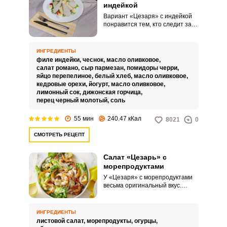
индейкой
Вариант «Цезаря» с индейкой
понравится тем, кто следит за
питанием. Индейка,
приготовленная без лишнего
жира, содержит минимум
ИНГРЕДИЕНТЫ
калорий при большом
филе индейки,
чеснок,
масло оливковое,
количестве питательных
салат романо,
сыр пармезан,
помидоры черри,
веществ.
яйцо перепелиное,
белый хлеб,
масло оливковое,
кедровые орехи,
йогурт,
масло оливковое,
лимонный сок,
дижонская горчица,
перец черный молотый,
соль
55 мин
240.47 кКал
8021
0
СМОТРЕТЬ РЕЦЕПТ
Салат «Цезарь» с
морепродуктами
У «Цезаря» с морепродуктами
весьма оригинальный вкус.
Огурец в составе необычен и
очень освежает, пикантная
заправка делает салат сочным и
ИНГРЕДИЕНТЫ
насыщенным.
листовой салат,
морепродукты,
огурцы,