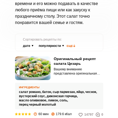
времени и его можно подавать в качестве
любого приёма пищи или как закуску к
праздничному столу. Этот салат точно
понравится вашей семье и гостям.
Сортировать рецепты по:
дате
популярности
ЕЩЕ
Оригинальный рецепт
салата Цезарь
Вашему вниманию
представлена оригинальная
технология приготовления
знаменитого салата Цезарь.
Блюдо состоит из обычных
ИНГРЕДИЕНТЫ
ингредиентов, приготовить его
салат романо,
батон,
сыр пармезан,
яйцо,
чеснок,
несложно.
вустерский соус,
дижонская горчица,
масло оливковое,
лимон,
соль,
перец черный молотый
60 мин
179.6 кКал
14797
0