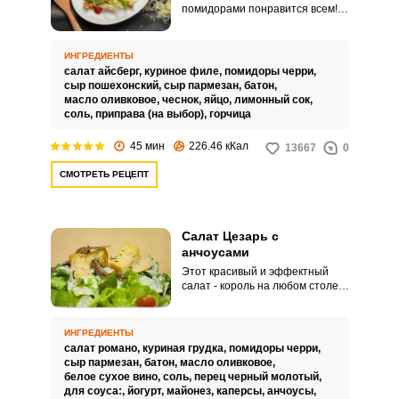
помидорами понравится всем!
Для того, чтобы насладиться
этим ресторанным блюдом – не
обязательно куда-то идти,
ИНГРЕДИЕНТЫ
можно оставаться дома. Его
салат айсберг,
куриное филе,
помидоры черри,
приготовление совсем не
сыр пошехонский,
сыр пармезан,
батон,
сложное и даже допустим
масло оливковое,
чеснок,
яйцо,
лимонный сок,
творческий подход к
соль,
приправа (на выбор),
горчица
формированию салата.
45 мин
226.46 кКал
13667
0
СМОТРЕТЬ РЕЦЕПТ
Салат Цезарь с
анчоусами
Этот красивый и эффектный
салат - король на любом столе.
Соус из анчоусов с каперсами
на основе майонеза, йогурта и
горчицы, приготовленный в
ИНГРЕДИЕНТЫ
домашних условиях, придаст
салат романо,
куриная грудка,
помидоры черри,
салату неповторимый вкус.
сыр пармезан,
батон,
масло оливковое,
белое сухое вино,
соль,
перец черный молотый,
для соуса:,
йогурт,
майонез,
каперсы,
анчоусы,