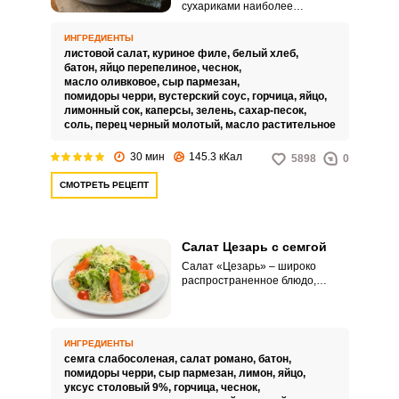
сухариками наиболее
распространенный вид салата,
который можно найти
ИНГРЕДИЕНТЫ
практически в любом ресторане.
листовой салат,
куриное филе,
белый хлеб,
Каждый повар готовит салат по
батон,
яйцо перепелиное,
чеснок,
своему фирменному рецепту.
масло оливковое,
сыр пармезан,
помидоры черри,
вустерский соус,
горчица,
яйцо,
лимонный сок,
каперсы,
зелень,
сахар-песок,
соль,
перец черный молотый,
масло растительное
30 мин
145.3 кКал
5898
0
СМОТРЕТЬ РЕЦЕПТ
Салат Цезарь с семгой
Салат «Цезарь» – широко
распространенное блюдо,
которое часто можно найти в
меню ресторанов и кафе. В
каждом заведении этот салат
готовят по своему фирменному
ИНГРЕДИЕНТЫ
рецепту.
семга слабосоленая,
салат романо,
батон,
помидоры черри,
сыр пармезан,
лимон,
яйцо,
уксус столовый 9%,
горчица,
чеснок,