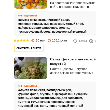
На просторах Интернета можно
найти огромное количество
различных рецептов салата
«Цезарь» – с мясом, с курицей, с
ИНГРЕДИЕНТЫ
ветчиной, с морепродуктами и
капуста пекинская,
листовой салат,
другие разновидности. Заправку
копченая курица,
сыр пармезан,
белый хлеб,
для салата тоже делают по
майонез,
масло сливочное,
зелень,
своему усмотрению.
чеснок сушеный,
соль,
перец черный молотый
20 мин
165.1 кКал
12944
0
СМОТРЕТЬ РЕЦЕПТ
Салат Цезарь с пекинской
капустой
Салат «Цезарь» – вкусное
легкое блюдо, которое украсит
ваш праздничный стол.
Рецептов салата большое
количество, различаются они в
ИНГРЕДИЕНТЫ
основном приготовленным
капуста пекинская,
помидоры черри,
соусом.
куриное филе,
огурцы,
сыр пармезан,
сухарики,
зелень,
масло растительное,
для заправки:,
сметана 10%,
горчица порошок,
чеснок,
лимонный сок,
соль,
перец черный молотый