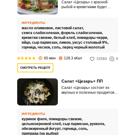
Салат «Цезарь» с красной
рыбой и креветками будет
интересным и вкусным
вариантом блюда на
праздничный стол. Что первое
ИНГРЕДИЕНТЫ
приходит на ум, когда вы
масло оливковое,
листовой салат,
слышите слово «Цезарь»? Как
семга слабосоленая,
форель слабосоленая,
правило, все вспоминают о
креветки свежие,
белый хлеб,
помидоры черри,
вкусном салате.
яйцо,
сыр пармезан,
лимон,
уксус столовый 9%,
горчица,
чеснок,
соль,
перец черный молотый
60 мин
128.3 кКал
33584
0
СМОТРЕТЬ РЕЦЕПТ
Салат «Цезарь» ПП
Салат «Цезарь» состоит из
вкусных и полезных продуктов, а
если добавить к нему соус на
основе обезжиренной сметаны
или йогурта, то получится блюдо
для поклонников правильного
ИНГРЕДИЕНТЫ
питания. К тому же готовится
куриное филе,
помидоры свежие,
просто и быстро.
цельнозерновой хлеб,
сыр пармезан,
руккола,
обезжиренный йогурт,
горчица,
соль,
приправа (на выбор)