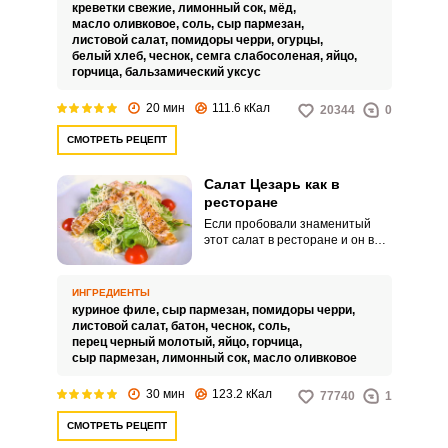
креветками и семгой.
креветки свежие,
лимонный сок,
мёд,
масло оливковое,
соль,
сыр пармезан,
листовой салат,
помидоры черри,
огурцы,
белый хлеб,
чеснок,
семга слабосоленая,
яйцо,
горчица,
бальзамический уксус
20 мин
111.6 кКал
20344
0
СМОТРЕТЬ РЕЦЕПТ
Салат Цезарь как в
ресторане
Если пробовали знаменитый
этот салат в ресторане и он вас
покорил своим вкусом, то самое
время отважиться и приготовить
салат Цезарь как в ресторане.
ИНГРЕДИЕНТЫ
Салат станет отличным легким
куриное филе,
сыр пармезан,
помидоры черри,
ужином, когда хочется только
листовой салат,
батон,
чеснок,
соль,
утолить голод, он не создаст
перец черный молотый,
яйцо,
горчица,
тяжести в желудке.
сыр пармезан,
лимонный сок,
масло оливковое
30 мин
123.2 кКал
77740
1
СМОТРЕТЬ РЕЦЕПТ