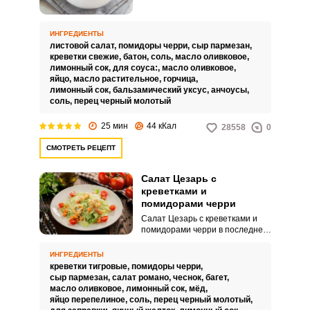
привыкли, что салат Цезарь
великолепно сочетает в себе
свежие овощи, знаменитый
ИНГРЕДИЕНТЫ
соус, хрустящие гренки и
листовой салат,
помидоры черри,
сыр пармезан,
куриное филе.
креветки свежие,
батон,
соль,
масло оливковое,
лимонный сок,
для соуса:,
масло оливковое,
яйцо,
масло растительное,
горчица,
лимонный сок,
бальзамический уксус,
анчоусы,
соль,
перец черный молотый
25 мин
44 кКал
28558
0
СМОТРЕТЬ РЕЦЕПТ
Салат Цезарь с
креветками и
помидорами черри
Салат Цезарь с креветками и
помидорами черри в последнее
время набирает популярность и
становится таким же
ИНГРЕДИЕНТЫ
востребованным, как и
креветки тигровые,
помидоры черри,
классическая версия данного
сыр пармезан,
салат романо,
чеснок,
багет,
салата. Блюдо, приготовленное
масло оливковое,
лимонный сок,
мёд,
по этому рецепту, получается
яйцо перепелиное,
соль,
перец черный молотый,
легким, пикантным, сытным и