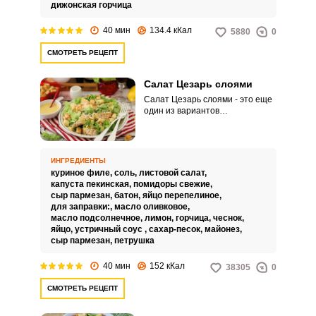
дижонская горчица
40 мин
134.4 кКал
5880
0
СМОТРЕТЬ РЕЦЕПТ
Салат Цезарь слоями
Салат Цезарь слоями - это еще
один из вариантов
приготовления салата с
пекинской капустой,
перепелиными яйцами и
устричным соусом. Выложим его
ИНГРЕДИЕНТЫ
слоями и приправим соусом
куриное филе,
соль,
листовой салат,
сверху, а перемешивать его или
капуста пекинская,
помидоры свежие,
наслаждаться отдельными
сыр пармезан,
батон,
яйцо перепелиное,
ингредиентами по очереди -
для заправки:,
масло оливковое,
решит каждый сам для себя в
масло подсолнечное,
лимон,
горчица,
чеснок,
собственной тарелке.
яйцо,
устричный соус ,
сахар-песок,
майонез,
сыр пармезан,
петрушка
40 мин
152 кКал
38305
0
СМОТРЕТЬ РЕЦЕПТ