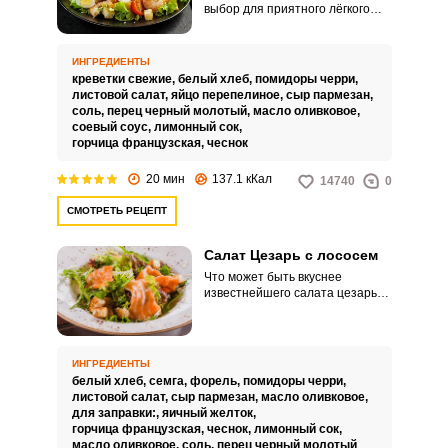
выбор для приятного лёгкого
ужина. Креветки отлично
заменяют курицу и придают
салату оригинальный нежный
ИНГРЕДИЕНТЫ
вкус.
креветки свежие,
белый хлеб,
помидоры черри,
листовой салат,
яйцо перепелиное,
сыр пармезан,
соль,
перец черный молотый,
масло оливковое,
соевый соус,
лимонный сок,
горчица французская,
чеснок
20 мин
137.1 кКал
14740
0
СМОТРЕТЬ РЕЦЕПТ
Салат Цезарь с лососем
Что может быть вкуснее
известнейшего салата цезарь?
Только цезарь с лососем!
Попробуйте морепродукт в
классическом рецепте закуски, и
вы точно не пожалеете.
ИНГРЕДИЕНТЫ
белый хлеб,
семга,
форель,
помидоры черри,
листовой салат,
сыр пармезан,
масло оливковое,
для заправки:,
яичный желток,
горчица французская,
чеснок,
лимонный сок,
масло оливковое,
соль,
перец черный молотый