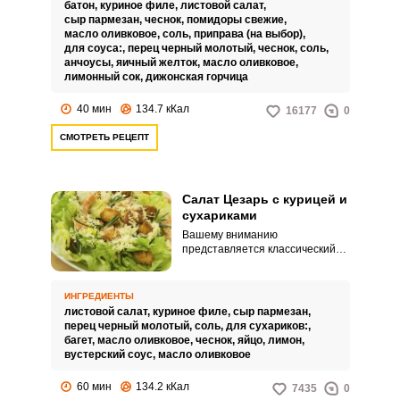
вниманию один из
батон,
куриное филе,
листовой салат,
популярнейших рецептов
сыр пармезан,
чеснок,
помидоры свежие,
салата «Цезарь», который,
масло оливковое,
соль,
приправа (на выбор),
несомненно, доводилось
для соуса:,
перец черный молотый,
чеснок,
соль,
попробовать каждому: с курицей
анчоусы,
яичный желток,
масло оливковое,
и сухариками.
лимонный сок,
дижонская горчица
40 мин
134.7 кКал
16177
0
СМОТРЕТЬ РЕЦЕПТ
Салат Цезарь с курицей и
сухариками
Вашему вниманию
представляется классический
способ приготовления этого
простого и удивительно вкусного
салата Цезарь с курицей и
ИНГРЕДИЕНТЫ
сухариками. Готовится он с
листовой салат,
куриное филе,
сыр пармезан,
сухариками, как основной
перец черный молотый,
соль,
для сухариков:,
ингредиент этого салата.
багет,
масло оливковое,
чеснок,
яйцо,
лимон,
вустерский соус,
масло оливковое
60 мин
134.2 кКал
7435
0