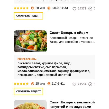
20 мин
234.87 кКал
14371
0
СМОТРЕТЬ РЕЦЕПТ
Салат Цезарь с яйцом
Аппетитный цезарь - отличное
блюдо для спокойного ужина на
двоих. Закуска получается
сытной и вкусной.
ИНГРЕДИЕНТЫ
листовой салат,
куриное филе,
яйцо,
помидоры свежие,
сыр пармезан,
масло оливковое,
сметана,
горчица французская,
лимон,
соль,
перец черный молотый
25 мин
217.6 кКал
21554
0
СМОТРЕТЬ РЕЦЕПТ
Салат Цезарь с пекинской
капустой и помидорами