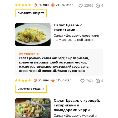
20 мин
211.82 кКал
12056
0
СМОТРЕТЬ РЕЦЕПТ
Салат Цезарь с
креветками
Салат «Цезарь» с креветками
получается, на мой взгляд,
вкуснее всего! Его можно
приготовить с курицей, с
ветчиной или с морепродуктами.
ИНГРЕДИЕНТЫ
Но в моем рецепте будем
салат романо,
салат айсберг,
сыр пармезан,
использовать именно креветки.
креветки тигровые,
хлеб тостовый,
чеснок,
масло растительное,
вустерский соус,
соль,
перец черный молотый,
белое сухое вино
25 мин
115.7 кКал
7424
0
СМОТРЕТЬ РЕЦЕПТ
Салат Цезарь с курицей,
сухариками и
помидорами черри
Салат «Цезарь» с курицей и