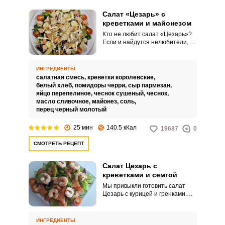
Салат «Цезарь» с
креветками и майонезом
Кто не любит салат «Цезарь»?
Если и найдутся нелюбители, то
их мало. А для почитателей
этого блюда рекомендуем
версию с креветками – очень
ИНГРЕДИЕНТЫ
вкусно и неизбито.
салатная смесь,
креветки королевские,
белый хлеб,
помидоры черри,
сыр пармезан,
яйцо перепелиное,
чеснок сушеный,
чеснок,
масло сливочное,
майонез,
соль,
перец черный молотый
25 мин
140.5 кКал
19687
0
СМОТРЕТЬ РЕЦЕПТ
Салат Цезарь с
креветками и семгой
Мы привыкли готовить салат
Цезарь с курицей и гренками.
Сегодня мы немного изменим
наше представление об этом
салате и приготовим его с
ИНГРЕДИЕНТЫ