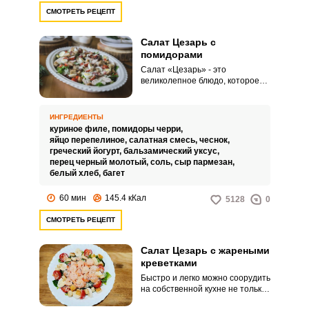
СМОТРЕТЬ РЕЦЕПТ
Салат Цезарь с
помидорами
Салат «Цезарь» - это
великолепное блюдо, которое
уже долгие годы покоряет
сердца и желудки многих из нас.
В мире существует множество
ИНГРЕДИЕНТЫ
вариаций этого прекрасного
куриное филе,
помидоры черри,
салата, а мы делимся одной из
яйцо перепелиное,
салатная смесь,
чеснок,
них с вами – попробуйте!
греческий йогурт,
бальзамический уксус,
перец черный молотый,
соль,
сыр пармезан,
белый хлеб,
багет
60 мин
145.4 кКал
5128
0
СМОТРЕТЬ РЕЦЕПТ
Салат Цезарь с жареными
креветками
Быстро и легко можно соорудить
на собственной кухне не только
весьма вкусный, но и