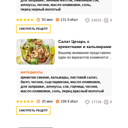
для заправки:,
яичный желток,
лимонный сок,
оригинальным.
анчоусы,
чеснок,
масло оливковое,
соль,
перец черный молотый
50 мин
131.9 кКал
23033
0
СМОТРЕТЬ РЕЦЕПТ
Салат Цезарь с
креветками и кальмарами
Вашему вниманию представлен
один из вариантов знаменитого
салат Цезарь. Любители
морепродуктов по достоинству
оценят это блюдо.
ИНГРЕДИЕНТЫ
креветки свежие,
кальмары,
листовой салат,
багет,
чеснок,
сыр пармезан,
масло оливковое,
для заправки:,
анчоусы,
сок,
горчица,
чеснок,
масло оливковое,
соль,
перец красный молотый
35 мин
198.9 кКал
17728
0
СМОТРЕТЬ РЕЦЕПТ