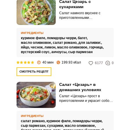
Салат Цезарь с
сухариками
Салат намного вкуснее с
приготовленными
самостоятельно сухариками.
Заправка с вустерским соусом и
анчоусами придаёт
ИНГРЕДИЕНТЫ
неповторимый классический
куриное филе,
помидоры черри,
багет,
вкус этому лёгкому холодному
масло оливковое,
салат романо,
для заливки:,
блюду.
яйцо,
чеснок,
лимон,
масло оливковое,
горчица,
вустерский соус,
анчоусы,
сыр пармезан
40 мин
199.93 кКал
6177
0
СМОТРЕТЬ РЕЦЕПТ
Салат «Цезарь» в
домашних условиях
Салат «Цезарь» прост в
приготовлении и украсит собой
любой праздничный стол.
Набор продуктов для «Цезаря»
всегда стандартный, а вот
ИНГРЕДИЕНТЫ
заправка может быть разной у
салат романо,
куриное филе,
помидоры черри,
каждой хозяйки.
сыр пармезан,
сухарики,
масло оливковое,