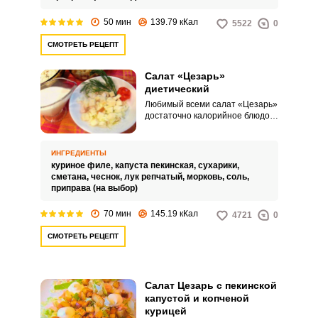
50 мин
139.79 кКал
5522
0
СМОТРЕТЬ РЕЦЕПТ
Салат «Цезарь»
диетический
Любимый всеми салат «Цезарь»
достаточно калорийное блюдо.
Однако для приготовления
диетического варианта вместо
сухариков из пшеничного хлеба
ИНГРЕДИЕНТЫ
используются сухарики из
куриное филе,
капуста пекинская,
сухарики,
отрубного или цельнозернового
сметана,
чеснок,
лук репчатый,
морковь,
соль,
хлеба, сыр с низким
приправа (на выбор)
содержанием жира и
низкокалорийный соус для
70 мин
145.19 кКал
4721
0
заправки.
СМОТРЕТЬ РЕЦЕПТ
Салат Цезарь с пекинской
капустой и копченой
курицей