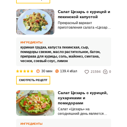
Салат Цезарь с курицей и
пекинской капустой
Прекрасный вариант
приготовления салата «Цезарь»
- с использованием пекинской
капусты. Этот богатый
витаминами ингредиент
ИНГРЕДИЕНТЫ
придаст салату нежности и
куриная грудка,
капуста пекинская,
сыр,
легкости.
помидоры свежие,
масло растительное,
батон,
приправа для курицы,
соль,
майонез,
сметана,
чеснок,
соевый соус,
лимон
30 мин
139.4 кКал
21594
0
СМОТРЕТЬ РЕЦЕПТ
Салат Цезарь с курицей,
сухариками и
помидорами
Салат «Цезарь» на
сегодняшний день является
одним из самых популярных.
Мы же предлагаем вашему
ИНГРЕДИЕНТЫ