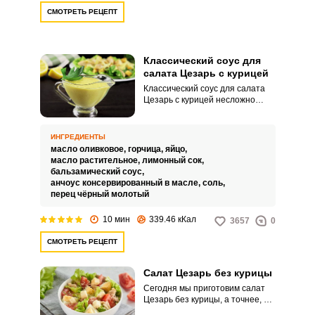
СМОТРЕТЬ РЕЦЕПТ
Классический соус для
салата Цезарь с курицей
Классический соус для салата
Цезарь с курицей несложно
приготовить в домашних
условиях. Такой яркий по вкусу
продукт – это идеальное
ИНГРЕДИЕНТЫ
дополнение для вашего салата.
масло оливковое,
горчица,
яйцо,
масло растительное,
лимонный сок,
бальзамический соус,
анчоус консервированный в масле,
соль,
перец чёрный молотый
10 мин
339.46 кКал
3657
0
СМОТРЕТЬ РЕЦЕПТ
Салат Цезарь без курицы
Сегодня мы приготовим салат
Цезарь без курицы, а точнее, мы
заменим ее креветками. Все мы