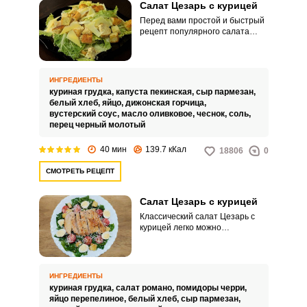
Салат Цезарь с курицей
Перед вами простой и быстрый
рецепт популярного салата
Цезарь. Такой салат – это всегда
изысканно и красиво.
ИНГРЕДИЕНТЫ
куриная грудка,
капуста пекинская,
сыр пармезан,
белый хлеб,
яйцо,
дижонская горчица,
вустерский соус,
масло оливковое,
чеснок,
соль,
перец черный молотый
40 мин
139.7 кКал
18806
0
СМОТРЕТЬ РЕЦЕПТ
Салат Цезарь с курицей
Классический салат Цезарь с
курицей легко можно
приготовить и в домашних
условиях. Его главная изюминка
– заправка на основе оливкового
масла, лимонного сока и
ИНГРЕДИЕНТЫ
вустерского соуса.
куриная грудка,
салат романо,
помидоры черри,
яйцо перепелиное,
белый хлеб,
сыр пармезан,