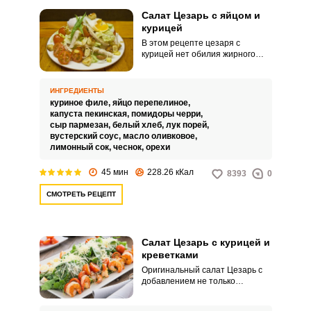
Салат Цезарь с яйцом и
курицей
В этом рецепте цезаря с
курицей нет обилия жирного
соуса. В конце на салат
выкладывается яйцо пашот,
которое при смешивании с
ИНГРЕДИЕНТЫ
другими компонентами блюда
куриное филе,
яйцо перепелиное,
играет роль соуса.
капуста пекинская,
помидоры черри,
сыр пармезан,
белый хлеб,
лук порей,
вустерский соус,
масло оливковое,
лимонный сок,
чеснок,
орехи
ВХОД НА САЙТ
РЕГИСТРАЦИЯ
45 мин
228.26 кКал
8393
0
СМОТРЕТЬ РЕЦЕПТ
Войдите
с помощью социальных сетей:
Салат Цезарь с курицей и
креветками
или
Оригинальный салат Цезарь с
добавлением не только
курятины, но и креветок. Он
заправляется соусом из