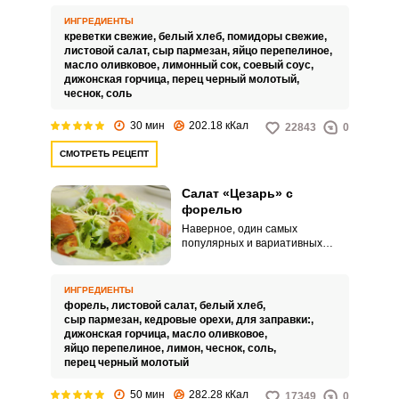
потрясающе красивый салат
«Цезарь» с жареными
ИНГРЕДИЕНТЫ
креветками и тут же подать его к
креветки свежие,
белый хлеб,
помидоры свежие,
столу. Если же вы хотите
листовой салат,
сыр пармезан,
яйцо перепелиное,
приготовить «Цезарь» заранее,
масло оливковое,
лимонный сок,
соевый соус,
тогда не добавляйте туда
дижонская горчица,
перец черный молотый,
заправку, салатные листья и
чеснок,
соль
сухарики, чтобы блюдо не
размокло и не потеряло все
30 мин
202.18 кКал
22843
0
свое вкусовое и эстетическое
очарование.
СМОТРЕТЬ РЕЦЕПТ
Салат «Цезарь» с
форелью
Наверное, один самых
популярных и вариативных
салатов. Салат «Цезарь» с
филе форели получается более
нежным.
ИНГРЕДИЕНТЫ
форель,
листовой салат,
белый хлеб,
сыр пармезан,
кедровые орехи,
для заправки:,
дижонская горчица,
масло оливковое,
яйцо перепелиное,
лимон,
чеснок,
соль,
перец черный молотый
50 мин
282.28 кКал
17349
0