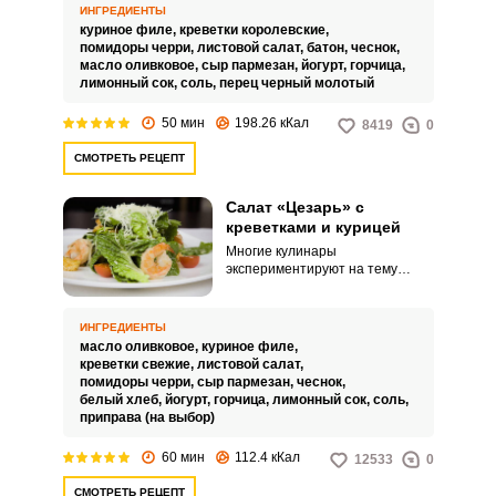
натурального йогурта, горчицы,
ИНГРЕДИЕНТЫ
чеснока, лимонного сока и
куриное филе,
креветки королевские,
оливкового масла.
помидоры черри,
листовой салат,
батон,
чеснок,
масло оливковое,
сыр пармезан,
йогурт,
горчица,
лимонный сок,
соль,
перец черный молотый
Запомнить меня
50 мин
198.26 кКал
8419
0
ВХОД
СМОТРЕТЬ РЕЦЕПТ
ЕЩЕ НЕ ЗАРЕГИСТРИРОВАННЫ?
Салат «Цезарь» с
креветками и курицей
Забыли пароль?
Многие кулинары
экспериментируют на тему
приготовления салата
«Цезарь». Наиболее удачное
сочетание, по нашему мнению,
ИНГРЕДИЕНТЫ
это куриное мясо и креветки.
масло оливковое,
куриное филе,
креветки свежие,
листовой салат,
помидоры черри,
сыр пармезан,
чеснок,
белый хлеб,
йогурт,
горчица,
лимонный сок,
соль,
приправа (на выбор)
60 мин
112.4 кКал
12533
0
СМОТРЕТЬ РЕЦЕПТ