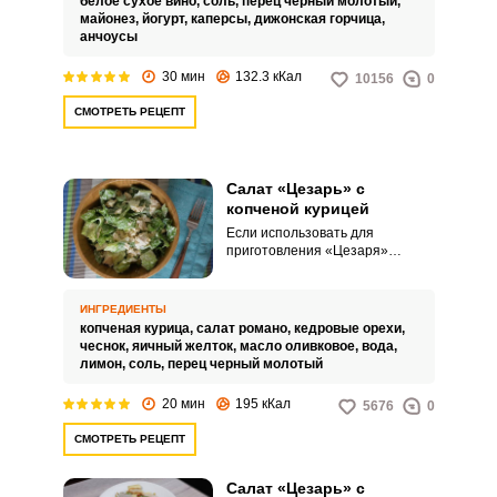
белое сухое вино,
соль,
перец черный молотый,
майонез,
йогурт,
каперсы,
дижонская горчица,
анчоусы
30 мин
132.3 кКал
10156
0
СМОТРЕТЬ РЕЦЕПТ
Салат «Цезарь» с
копченой курицей
Если использовать для
приготовления «Цезаря»
копченую курицу, то можно
придать этому узнаваемому
салату особенный, необычный
ИНГРЕДИЕНТЫ
вкус. Заправка, предложенная в
копченая курица,
салат романо,
кедровые орехи,
рецепте, делает салат сочным и
чеснок,
яичный желток,
масло оливковое,
вода,
пикантным.
лимон,
соль,
перец черный молотый
20 мин
195 кКал
5676
0
СМОТРЕТЬ РЕЦЕПТ
Салат «Цезарь» с