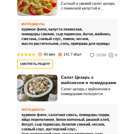
Сытный и свежий салат цезарь
с пекинской капустой и
помидорами по праву считается
классическим и традиционным
для праздничных столов.
ИНГРЕДИЕНТЫ
Готовить его несложно, а
куриное филе,
капуста пекинская,
прекрасное сочетание
помидоры свежие,
сыр пармезан,
батон,
майонез,
ингредиентов придется по вкусу
сметана,
соевый соус,
лимон,
чеснок,
абсолютно всем гостям.
масло растительное,
соль,
приправа для курицы
40 мин
141.7 кКал
11150
0
СМОТРЕТЬ РЕЦЕПТ
Салат Цезарь с
майонезом и помидорами
Салат цезарь с майонезом и
помидорами пользуется
огромной популярностью,
поэтому, если приготовить его
семье или же гостям,
ИНГРЕДИЕНТЫ
разочарованным точно никто не
куриное филе,
салатная смесь,
помидоры черри,
останется. Такой салат Цезарь -
яйцо перепелиное,
бекон копченый,
ржаной хлеб,
одна из самых частых вариаций
йогурт,
сыр пармезан,
базилик свежий,
чеснок,
этого блюда, нравящаяся всем
соевый соус,
вустерский соус,
без исключения.