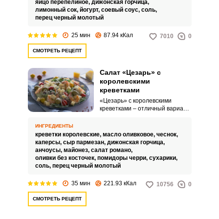
яйцо перепелиное,
дижонская горчица,
лимонный сок,
йогурт,
соевый соус,
соль,
перец черный молотый
25 мин
87.94 кКал
7010
0
СМОТРЕТЬ РЕЦЕПТ
Салат «Цезарь» с
королевскими
креветками
«Цезарь» с королевскими
креветками – отличный вариант
классического салата. Любители
морепродуктов оценят такую
ИНГРЕДИЕНТЫ
альтернативу.
креветки королевские,
масло оливковое,
чеснок,
каперсы,
сыр пармезан,
дижонская горчица,
анчоусы,
майонез,
салат романо,
оливки без косточек,
помидоры черри,
сухарики,
соль,
перец черный молотый
35 мин
221.93 кКал
10756
0
СМОТРЕТЬ РЕЦЕПТ