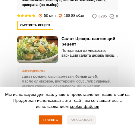
бальзамический соус,
масло оливковое,
соль,
приправа (на выбор)
50 мин
188.88 кКал
6285
0
СМОТРЕТЬ РЕЦЕПТ
Салат Цезарь настоящий
рецепт
Потеряться во множестве
вариаций салата цезарь проще
простого. В погоне за
настоящим рецептом хозяйкам
приходится применять очень
ИНГРЕДИЕНТЫ
много усилий.
салат романо,
сыр пармезан,
белый хлеб,
масло оливковое,
вустерский соус,
лук сушеный,
чеснок сушеный,
сахар-песок,
яйцо,
чеснок,
анчоусы,
лимонный сок,
соль
Мы используем для наилучшего представления нашего сайта.
Продолжая использовать этот сайт, вы соглашаетесь с
30 мин
254.43 кКал
7619
0
использованием
cookie-файлов
СМОТРЕТЬ РЕЦЕПТ
ПРИНЯТЬ
ОТКАЗАТЬСЯ
Салат Цезарь с куриной