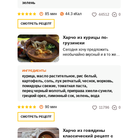
зелень
85 мин
44.3 кКал
44512
0
СМОТРЕТЬ РЕЦЕПТ
Харчо из курицы по-
грузински
Сегодня хочу предложить
необычайно вкусный и в то же
время достаточно простой
рецепт аппетитного харчо из
курицы по-грузински. Блюдо
ИНГРЕДИЕНТЫ
получается с интересным
курица,
масло растительное,
рис белый,
сбалансированным вкусовым
картофель,
соль,
лук репчатый,
чеснок,
морковь,
сочетанием.
помидоры свежие,
томатная паста,
перец черный молотый,
приправа хмели-сунели,
грецкий орех,
лимонный сок,
зелень,
вода
90 мин
11796
0
СМОТРЕТЬ РЕЦЕПТ
Харчо из говядины
классический рецепт с