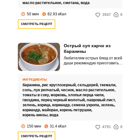
масло растительное,
сметана,
вода
50 мин
82.93 кКал
3947
0
СМОТРЕТЬ РЕЦЕПТ
Острый суп харчо из
баранины
Любителям острых блюд от всей
души рекомендую приготовить
невероятно вкусный и
ароматный острый суп харчо из
баранины. Горячее блюдо
ИНГРЕДИЕНТЫ
понравится всем, кто любит
баранина,
рис круглозерный,
сельдерей,
ткемали,
ароматные приправы и специи.
соль,
лук репчатый,
чеснок,
масло растительное,
томаты в соку,
морковь,
хлопья перца чили,
гвоздика,
перец черный молотый,
лавровый лист,
зелень,
корица,
кориандр,
семена укропа,
зелень,
кориандр,
майоран,
корень петрушки,
корень кинзы,
вода
150 мин
31.4 кКал
4791
0
СМОТРЕТЬ РЕЦЕПТ