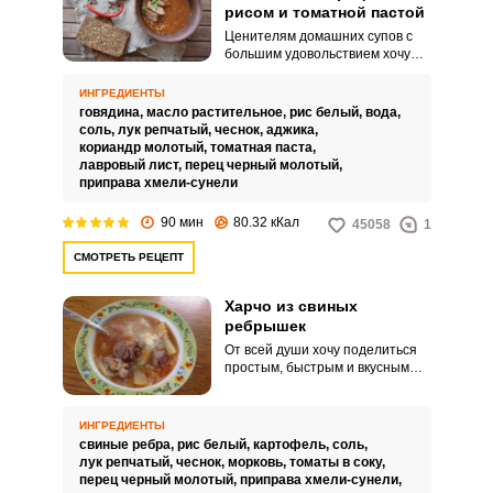
рисом и томатной пастой
Ценителям домашних супов с
большим удовольствием хочу
посоветовать рецепт
великолепного классического
ИНГРЕДИЕНТЫ
харчо, приготовленного из
говядина,
масло растительное,
рис белый,
вода,
говядины с рисом и томатной
соль,
лук репчатый,
чеснок,
аджика,
пастой. Приготовьте такой
кориандр молотый,
томатная паста,
супчик на семейный обед, и вы
лавровый лист,
перец черный молотый,
останетесь под приятным
приправа хмели-сунели
впечатлением.
90 мин
80.32 кКал
45058
1
СМОТРЕТЬ РЕЦЕПТ
Харчо из свиных
ребрышек
От всей души хочу поделиться
простым, быстрым и вкусным
рецептом харчо из свиных
ребрышек. Суп получается
наваристым и сытным, отлично
ИНГРЕДИЕНТЫ
подойдет для обеда в
свиные ребра,
рис белый,
картофель,
соль,
дождливый пасмурный осенний
лук репчатый,
чеснок,
морковь,
томаты в соку,
день, согреет и доставит вам
перец черный молотый,
приправа хмели-сунели,
незабываемое удовольствие.