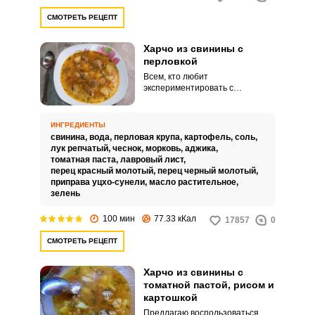
СМОТРЕТЬ РЕЦЕПТ
Харчо из свинины с
перловкой
Всем, кто любит
экспериментировать с
классическими блюдами,
настоятельно рекомендую
приготовить необычный харчо
ИНГРЕДИЕНТЫ
из свинины с перловкой. Сытное
свинина,
вода,
перловая крупа,
картофель,
соль,
горячее блюдо понравится всем
лук репчатый,
чеснок,
морковь,
аджика,
без исключения.
томатная паста,
лавровый лист,
перец красный молотый,
перец черный молотый,
приправа уцхо-сунели,
масло растительное,
зелень
100 мин
77.33 кКал
17857
0
СМОТРЕТЬ РЕЦЕПТ
Харчо из свинины с
томатной пастой, рисом и
картошкой
Предлагаю воспользоваться