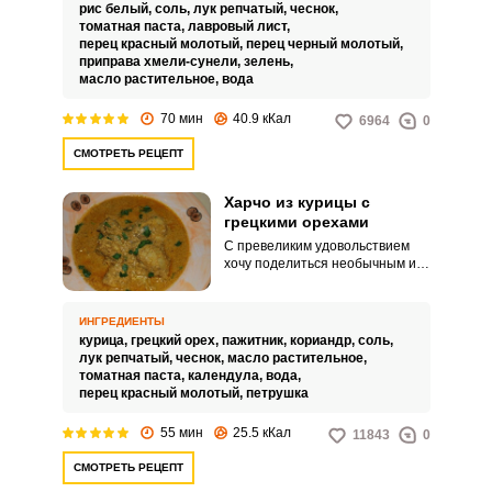
рис белый,
соль,
лук репчатый,
чеснок,
томатная паста,
лавровый лист,
перец красный молотый,
перец черный молотый,
приправа хмели-сунели,
зелень,
масло растительное,
вода
70 мин
40.9 кКал
6964
0
СМОТРЕТЬ РЕЦЕПТ
Харчо из курицы с
грецкими орехами
С превеликим удовольствием
хочу поделиться необычным и
интересным рецептом
аппетитного харчо,
приготовленного из курицы с
ИНГРЕДИЕНТЫ
грецкими орехами. Харчо
курица,
грецкий орех,
пажитник,
кориандр,
соль,
получается с нежной текстурой
лук репчатый,
чеснок,
масло растительное,
и невероятным ароматом.
томатная паста,
календула,
вода,
перец красный молотый,
петрушка
55 мин
25.5 кКал
11843
0
СМОТРЕТЬ РЕЦЕПТ