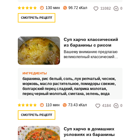
130 мин
96.72 кКал
11082
0
СМОТРЕТЬ РЕЦЕПТ
Суп харчо классический
из баранины с рисом
Вашему вниманию предлагаю
великолепный классический
рецепт ароматного харчо,
приготовленного из баранины с
рисом. Первое блюдо
ИНГРЕДИЕНТЫ
получается с приятной густой
баранина,
рис белый,
соль,
лук репчатый,
чеснок,
консистенцией и
морковь,
масло растительное,
помидоры свежие,
замечательным вкусом.
болгарский перец сладкий,
паприка молотая,
перец черный молотый,
сметана,
зелень,
вода
110 мин
73.43 кКал
4184
0
СМОТРЕТЬ РЕЦЕПТ
Суп харчо в домашних
условиях из баранины