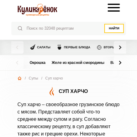
НАЙТИ
🍆
🍵
🍲
САЛАТЫ
ПЕРВЫЕ БЛЮДА
ВТОРЫЕ БЛЮДА
Окрошка
Желе из красной смородины
Варенье из в
/
Супы
/
Суп харчо
СУП ХАРЧО
Суп харчо – своеобразное грузинское блюдо
с мясом. Представляет собой что-то
среднее между супом и рагу. Согласно
классическому рецепту, в суп добавляют
также рис и грецкие орехи. Некоторые