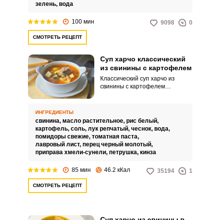
зелень,
вода
100 мин
9098
0
СМОТРЕТЬ РЕЦЕПТ
Суп харчо классический
из свинины с картофелем
Классический суп харчо из
свинины с картофелем
получается сытным и очень
вкусным. Не так давно открыла
для себя этот рецепт.
ИНГРЕДИЕНТЫ
свинина,
масло растительное,
рис белый,
картофель,
соль,
лук репчатый,
чеснок,
вода,
помидоры свежие,
томатная паста,
лавровый лист,
перец черный молотый,
приправа хмели-сунели,
петрушка,
кинза
85 мин
46.2 кКал
35194
1
СМОТРЕТЬ РЕЦЕПТ
Суп харчо из свинины в