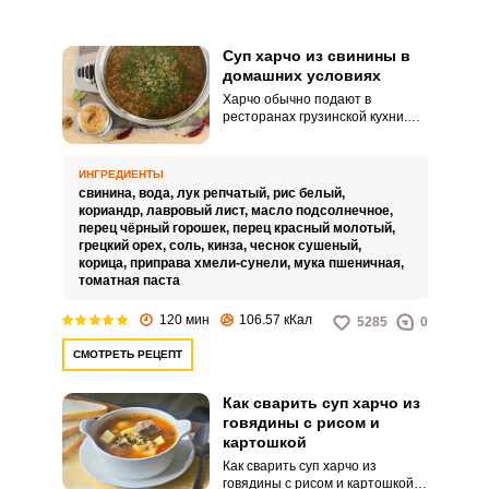
Суп харчо из свинины в
домашних условиях
Харчо обычно подают в
ресторанах грузинской кухни.
Такой яркий и наваристый суп
можно приготовить в домашних
условиях из свинины или
ИНГРЕДИЕНТЫ
другого мяса, которое есть в
свинина,
вода,
лук репчатый,
рис белый,
холодильнике.
кориандр,
лавровый лист,
масло подсолнечное,
перец чёрный горошек,
перец красный молотый,
грецкий орех,
соль,
кинза,
чеснок сушеный,
корица,
приправа хмели-сунели,
мука пшеничная,
томатная паста
120 мин
106.57 кКал
5285
0
СМОТРЕТЬ РЕЦЕПТ
Как сварить суп харчо из
говядины с рисом и
картошкой
Как сварить суп харчо из
говядины с рисом и картошкой?