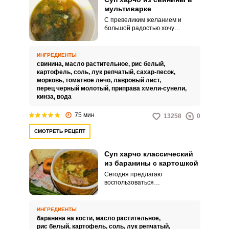
мультиварке
С превеликим желанием и
большой радостью хочу
поделиться отличным рецептом
вкусного и наваристого супа
харчо, приготовленного в
ИНГРЕДИЕНТЫ
мультиварке с использованием
свинина,
масло растительное,
рис белый,
свинины. Харчо получается
картофель,
соль,
лук репчатый,
сахар-песок,
ароматным и аппетитным.
морковь,
томатное лечо,
лавровый лист,
перец черный молотый,
приправа хмели-сунели,
кинза,
вода
75 мин
13258
0
СМОТРЕТЬ РЕЦЕПТ
Суп харчо классический
из баранины с картошкой
Сегодня предлагаю
воспользоваться
замечательным рецептом и
приготовить невероятно
аппетитный классический суп
ИНГРЕДИЕНТЫ
харчо из баранины с картошкой.
баранина на кости,
масло растительное,
Суп получается насыщенным и
рис белый,
картофель,
соль,
лук репчатый,