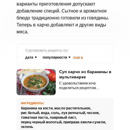
варианты приготовления допускают
добавление специй. Сытное и ароматное
блюдо традиционно готовили из говядины.
Теперь в харчо добавляют и другие виды
мяса.
Сортировать рецепты по:
дате
популярности
ЕЩЕ
Суп харчо из баранины в
мультиварке
С удовольствием хочу
поделиться рецептом
аппетитного супа харчо из
баранины в мультиварке. Ведь с
появлением в доме мультиварки
ИНГРЕДИЕНТЫ
процесс приготовления
баранина на кости,
масло растительное,
домашних блюд значительно
рис белый,
вода,
соль,
лук репчатый,
чеснок,
упростился, что несказанно
томатная паста,
лавровый лист,
порадует любую хозяйку.
перец черный молотый,
приправа хмели-сунели,
зелень