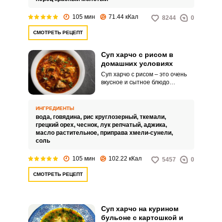
105 мин
71.44 кКал
8244
0
СМОТРЕТЬ РЕЦЕПТ
Суп харчо с рисом в
домашних условиях
Суп харчо с рисом – это очень
вкусное и сытное блюдо
грузинской кухни.
Приготовленное с кусочками
говядины, грецким орехом,
ИНГРЕДИЕНТЫ
хмели-сунели и аджикой, суп
ВХОД НА САЙТ
РЕГИСТРАЦИЯ
вода,
говядина,
рис круглозерный,
ткемали,
получается невероятно
грецкий орех,
чеснок,
лук репчатый,
аджика,
наваристым, пряным и
масло растительное,
приправа хмели-сунели,
аппетитным! Лучшее блюдо для
соль
Войдите
семейного обеда!
с помощью социальных сетей:
105 мин
102.22 кКал
5457
0
СМОТРЕТЬ РЕЦЕПТ
или
Суп харчо на курином
бульоне с картошкой и