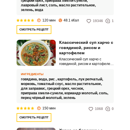
грецкий орех,
приправа хмели-сунели,
грузинские специи: хмели-
лавровый лист,
соль,
масло растительное,
сунели или уцхо-сунели.
зелень,
вода
120 мин
48.1 кКал
19346
1
СМОТРЕТЬ РЕЦЕПТ
Классический суп харчо с
говядиной, рисом и
картофелем
Классический суп харчо с
говядиной, рисом и картофелем
– это сытный и ароматный суп,
который является одним из
ИНГРЕДИЕНТЫ
самых популярных блюд
говядина,
вода,
рис ,
картофель,
лук репчатый,
грузинской кухни. Традиционно
морковь,
томатный соус,
масло растительное,
харчо готовится из говядины на
для заправки:,
грецкий орех,
чеснок,
кости, но можно использовать и
приправа хмели-сунели,
кориандр молотый,
соль,
другие виды мяса, такие как
перец чёрный молотый,
зелень
баранина, свинина или курица.
150 мин
1068
0
СМОТРЕТЬ РЕЦЕПТ