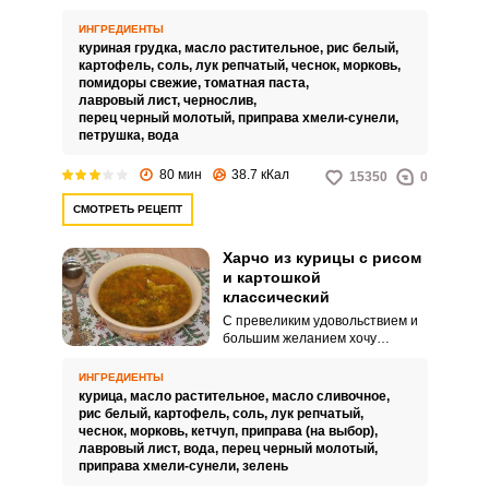
рецептом харчо из курицы с
томатной пастой, рисом и
ИНГРЕДИЕНТЫ
картошкой. Процесс
куриная грудка,
масло растительное,
рис белый,
приготовления супа достаточно
картофель,
соль,
лук репчатый,
чеснок,
морковь,
простой и не отнимет у вас
помидоры свежие,
томатная паста,
много времени, а полученный
лавровый лист,
чернослив,
результат приятно удивит вас и
перец черный молотый,
приправа хмели-сунели,
ваших родных и близких.
петрушка,
вода
80 мин
38.7 кКал
15350
0
СМОТРЕТЬ РЕЦЕПТ
Харчо из курицы с рисом
и картошкой
классический
С превеликим удовольствием и
большим желанием хочу
поделиться своим любимым
рецептом - харчо из курицы с
ИНГРЕДИЕНТЫ
рисом и картошкой по
курица,
масло растительное,
масло сливочное,
классическому рецепту. Такой
рис белый,
картофель,
соль,
лук репчатый,
харчо получается легким и
чеснок,
морковь,
кетчуп,
приправа (на выбор),
очень аппетитным.
лавровый лист,
вода,
перец черный молотый,
приправа хмели-сунели,
зелень