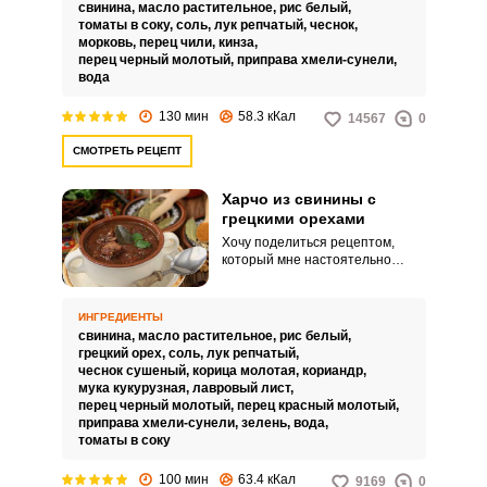
костре.
свинина,
масло растительное,
рис белый,
томаты в соку,
соль,
лук репчатый,
чеснок,
морковь,
перец чили,
кинза,
перец черный молотый,
приправа хмели-сунели,
вода
130 мин
58.3 кКал
14567
0
СМОТРЕТЬ РЕЦЕПТ
Харчо из свинины с
грецкими орехами
Хочу поделиться рецептом,
который мне настоятельно
порекомендовала моя коллега.
Превосходный рецепт харчо из
свинины с грецкими орехами
ИНГРЕДИЕНТЫ
меня привел в восторг.
свинина,
масло растительное,
рис белый,
грецкий орех,
соль,
лук репчатый,
чеснок сушеный,
корица молотая,
кориандр,
мука кукурузная,
лавровый лист,
перец черный молотый,
перец красный молотый,
приправа хмели-сунели,
зелень,
вода,
томаты в соку
100 мин
63.4 кКал
9169
0