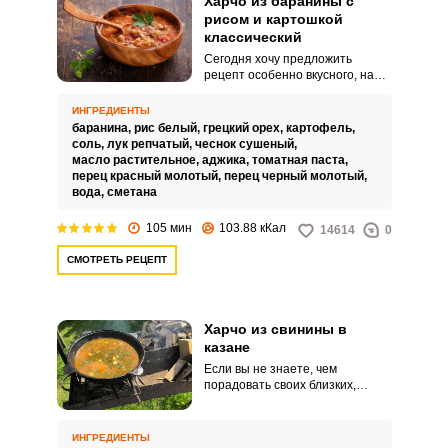
Харчо из баранины с
рисом и картошкой
классический
Сегодня хочу предложить
рецепт особенно вкусного, на
мой взгляд, харчо из баранины с
рисом и картошкой
ИНГРЕДИЕНТЫ
классический. Консистенция
баранина,
рис белый,
грецкий орех,
картофель,
блюда получается густой и
соль,
лук репчатый,
чеснок сушеный,
нежной.
масло растительное,
аджика,
томатная паста,
перец красный молотый,
перец черный молотый,
вода,
сметана
105 мин
103.88 кКал
14614
0
СМОТРЕТЬ РЕЦЕПТ
Харчо из свинины в
казане
Если вы не знаете, чем
порадовать своих близких,
приготовьте харчо из свинины в
казане. Харчо можно
приготовить на плите или на
ИНГРЕДИЕНТЫ