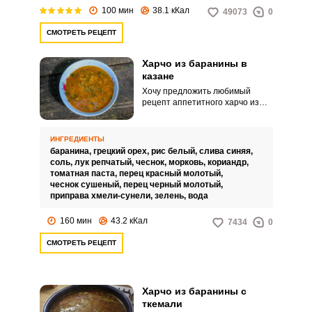
100 мин
38.1 кКал
49073
0
СМОТРЕТЬ РЕЦЕПТ
Харчо из баранины в
казане
Хочу предложить любимый
рецепт аппетитного харчо из
баранины в казане. Его можно
приготовить как на плите, так и
на костре.
ИНГРЕДИЕНТЫ
баранина,
грецкий орех,
рис белый,
слива синяя,
соль,
лук репчатый,
чеснок,
морковь,
кориандр,
томатная паста,
перец красный молотый,
чеснок сушеный,
перец черный молотый,
приправа хмели-сунели,
зелень,
вода
160 мин
43.2 кКал
7434
0
СМОТРЕТЬ РЕЦЕПТ
Харчо из баранины с
ткемали