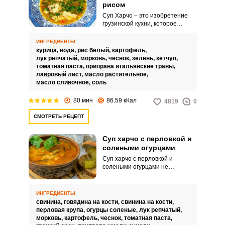
рисом
Суп Харчо – это изобретение
грузинской кухни, которое
используют во многих странах
мира, адаптируя его под свой
ИНГРЕДИЕНТЫ
вкус. Традиционный грузинский
Запомнить меня
курица,
вода,
рис белый,
картофель,
суп варят с бараниной, острым
лук репчатый,
морковь,
чеснок,
зелень,
кетчуп,
перцем, ткемали или аджикой.
томатная паста,
приправа итальянские травы,
ВХОД
лавровый лист,
масло растительное,
масло сливочное,
соль
ЕЩЕ НЕ ЗАРЕГИСТРИРОВАННЫ?
80 мин
86.59 кКал
4819
0
Забыли пароль?
СМОТРЕТЬ РЕЦЕПТ
Суп харчо с перловкой и
солеными огурцами
Суп харчо с перловкой и
солеными огурцами не
классический вариант
грузинского блюда, а результат
кулинарного эксперимента
ИНГРЕДИЕНТЫ
наших хозяек. Вкус харчо ему
свинина,
говядина на кости,
свинина на кости,
придадут кислинка соленых
перловая крупа,
огурцы соленые,
лук репчатый,
огурцов с соусом ткемали или
морковь,
картофель,
чеснок,
томатная паста,
томатной пастой и, конечно,