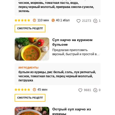
наваристым, отличный вариант
чеснок,
морковь,
томатная паста,
вода,
для семейного застолья.
перец черный молотый,
приправа хмели-сунели,
зелень
110 мин
40.1 кКал
21273
1
СМОТРЕТЬ РЕЦЕПТ
Суп харчо на курином
бульоне
Предлагаю приготовить
вкусный, быстрый и простой в
приготовлении суп харчо на
курином бульоне. Процесс
приготовления значительно
ИНГРЕДИЕНТЫ
упростится, если бульон у вас
бульон из курицы,
рис белый,
соль,
лук репчатый,
уже будет сварен.
чеснок,
томатная паста,
перец черный молотый,
петрушка
45 мин
9681
0
СМОТРЕТЬ РЕЦЕПТ
Острый суп харчо из
курицы