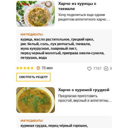
Харчо из курицы с
ткемали
Хочу поделиться еще одним
рецептом аппетитного харчо.
Харчо из курицы с ткемали
понравится всем, кто любит
острые пикантные блюда.
ИНГРЕДИЕНТЫ
курица,
масло растительное,
грецкий орех,
рис белый,
соль,
лук репчатый,
ткемали,
мука кукурузная,
лавровый лист,
перец черный молотый,
приправа хмели-сунели,
петрушка,
вода
70 мин
7707
0
СМОТРЕТЬ РЕЦЕПТ
Харчо с куриной грудкой
Предлагаю приготовить
простой, вкусный и аппетитный
харчо с куриной грудкой. Легкий
супчик придется по вкусу как
взрослым, так и детям.
ИНГРЕДИЕНТЫ
куриная грудка,
перец чёрный горошек,