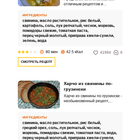
отличным рецептом и
приготовить аппетитный харчо
из свинины с томатной пастой,
ИНГРЕДИЕНТЫ
рисом и картошкой.
свинина,
масло растительное,
рис белый,
Сбалансированный по вкусу
картофель,
соль,
лук репчатый,
чеснок,
морковь,
харчо понравится как взрослым,
помидоры свежие,
томатная паста,
так и детям.
перец черный молотый,
приправа хмели-сунели,
зелень,
вода
80 мин
42.5 кКал
41994
0
СМОТРЕТЬ РЕЦЕПТ
Харчо из свинины по-
грузински
Харчо из свинины по-грузински -
необыкновенный рецепт,
которым с превеликим
удовольствием хочу поделиться.
Процесс приготовления блюда
ИНГРЕДИЕНТЫ
довольно простой.
свинина,
масло растительное,
рис белый,
грецкий орех,
соль,
лук репчатый,
чеснок,
морковь,
помидоры свежие,
томатная паста,
вода,
перец черный молотый,
приправа хмели-сунели,