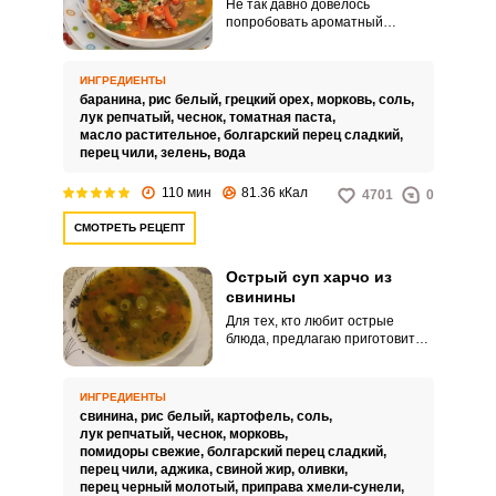
Не так давно довелось
попробовать ароматный
аппетитный харчо из баранины.
Теперь хочу поделиться с вами
этим великолепным рецептом
ИНГРЕДИЕНТЫ
супа, приготовленного в
баранина,
рис белый,
грецкий орех,
морковь,
соль,
домашних условиях.
лук репчатый,
чеснок,
томатная паста,
масло растительное,
болгарский перец сладкий,
перец чили,
зелень,
вода
110 мин
81.36 кКал
4701
0
СМОТРЕТЬ РЕЦЕПТ
Острый суп харчо из
свинины
Для тех, кто любит острые
блюда, предлагаю приготовить
пикантный острый суп харчо из
свинины. Острое горячее блюдо
особенно придется по вкусу
ИНГРЕДИЕНТЫ
мужской половине населения.
свинина,
рис белый,
картофель,
соль,
лук репчатый,
чеснок,
морковь,
помидоры свежие,
болгарский перец сладкий,
перец чили,
аджика,
свиной жир,
оливки,
перец черный молотый,
приправа хмели-сунели,