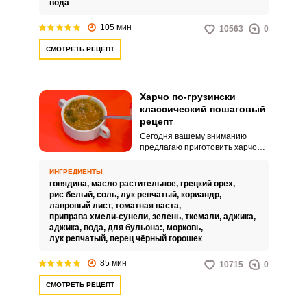
вода
105 мин
10563
0
СМОТРЕТЬ РЕЦЕПТ
Харчо по-грузински
классический пошаговый
рецепт
Сегодня вашему вниманию
предлагаю приготовить харчо
по-грузински по классическому
рецепту. Рецепт достаточно
ИНГРЕДИЕНТЫ
простой, просто соблюдайте все
говядина,
масло растительное,
грецкий орех,
шаги приготовления, и у вас все
рис белый,
соль,
лук репчатый,
кориандр,
получится! Даже неопытная
лавровый лист,
томатная паста,
хозяйка справится с этим
приправа хмели-сунели,
зелень,
ткемали,
аджика,
замечательным рецептом.
аджика,
вода,
для бульона:,
морковь,
лук репчатый,
перец чёрный горошек
85 мин
10715
0
СМОТРЕТЬ РЕЦЕПТ