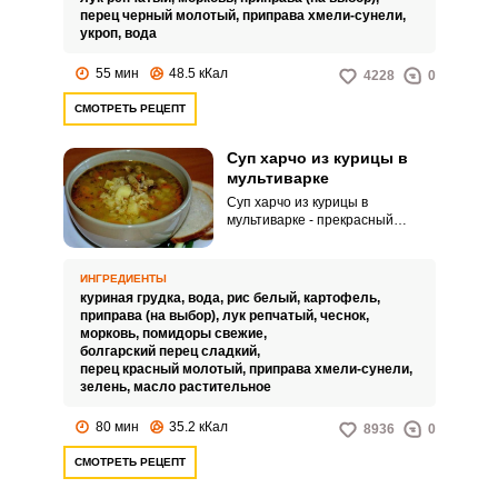
перец черный молотый,
приправа хмели-сунели,
укроп,
вода
55 мин
48.5 кКал
4228
0
СМОТРЕТЬ РЕЦЕПТ
Суп харчо из курицы в
мультиварке
Суп харчо из курицы в
мультиварке - прекрасный
вариант для всех у кого имеется
в наличии такая кухонная
помощница. Настоятельно
ИНГРЕДИЕНТЫ
рекомендую воспользоваться
куриная грудка,
вода,
рис белый,
картофель,
отличным рецептом и
приправа (на выбор),
лук репчатый,
чеснок,
приготовить его.
морковь,
помидоры свежие,
болгарский перец сладкий,
перец красный молотый,
приправа хмели-сунели,
зелень,
масло растительное
80 мин
35.2 кКал
8936
0
СМОТРЕТЬ РЕЦЕПТ