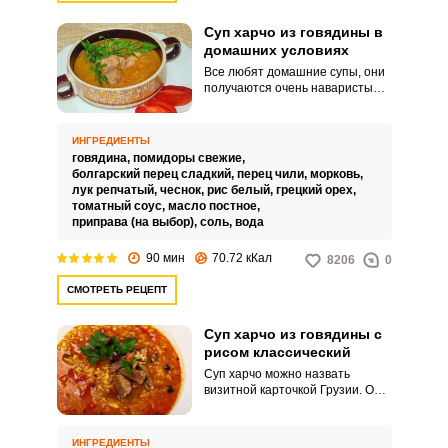
Суп харчо из говядины в
домашних условиях
Все любят домашние супы, они
получаются очень наваристыми
и вкусными. Классический суп
харчо делают острым, дома по
своему усмотрению можно
ИНГРЕДИЕНТЫ
откорректировать вкус блюда.
говядина,
помидоры свежие,
болгарский перец сладкий,
перец чили,
морковь,
лук репчатый,
чеснок,
рис белый,
грецкий орех,
томатный соус,
масло постное,
приправа (на выбор),
соль,
вода
90 мин
70.72 кКал
8206
0
СМОТРЕТЬ РЕЦЕПТ
Суп харчо из говядины с
рисом классический
Суп харчо можно назвать
визитной карточкой Грузии. Он
должен быть не столько острым,
сколько пряным и ароматным.
ИНГРЕДИЕНТЫ