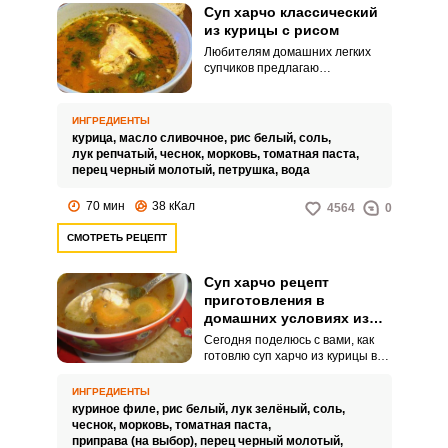
Суп харчо классический
из курицы с рисом
Любителям домашних легких
супчиков предлагаю
воспользоваться простым
рецептом и приготовить харчо
по классическому рецепту из
ИНГРЕДИЕНТЫ
курицы с рисом. Для
курица,
масло сливочное,
рис белый,
соль,
приготовления харчо
лук репчатый,
чеснок,
морковь,
томатная паста,
используются доступные и
перец черный молотый,
петрушка,
вода
недорогие ингредиенты.
70 мин
38 кКал
4564
0
СМОТРЕТЬ РЕЦЕПТ
Суп харчо рецепт
приготовления в
домашних условиях из
курицы
Сегодня поделюсь с вами, как
готовлю суп харчо из курицы в
домашних условиях. Я очень
люблю харчо, но чтобы
ИНГРЕДИЕНТЫ
приготовить традиционное
куриное филе,
рис белый,
лук зелёный,
соль,
блюдо, нужно потратить
чеснок,
морковь,
томатная паста,
большое количество времени.
приправа (на выбор),
перец черный молотый,