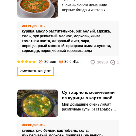
Я очень люблю домашние
первые блюда и часто их
готовлю в холодное время года.
Сегодня хочу поделиться своим
фирменным супом.
ИНГРЕДИЕНТЫ
курица,
масло растительное,
рис белый,
аджика,
соль,
лук репчатый,
чеснок,
морковь,
кинза,
томатная паста,
лавровый лист,
зира,
перец черный молотый,
приправа хмели-сунели,
кориандр,
перец чёрный горошек,
вода
80 мин
36.6 кКал
10968
1
СМОТРЕТЬ РЕЦЕПТ
Суп харчо классический
из курицы с картошкой
Мои домашние очень любят
различные супы. Я стараюсь
разнообразить наше меню и
готовлю так, чтобы не
повторятся.
ИНГРЕДИЕНТЫ
курица,
рис белый,
картофель,
соль,
лук репчатый,
морковь,
приправа (на выбор),