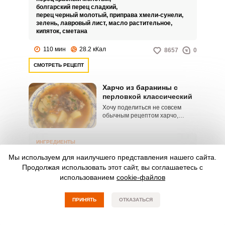
болгарский перец сладкий,
перец черный молотый,
приправа хмели-сунели,
зелень,
лавровый лист,
масло растительное,
кипяток,
сметана
110 мин
28.2 кКал
8657
0
СМОТРЕТЬ РЕЦЕПТ
Харчо из баранины с
перловкой классический
Хочу поделиться не совсем
обычным рецептом харчо,
приготовленным с
использованием баранины и
перловой крупы. Блюдо
ИНГРЕДИЕНТЫ
получается сытным и
баранина,
перловая крупа,
соль,
лук репчатый,
замечательно подойдет в
Мы используем для наилучшего представления нашего сайта.
чеснок,
морковь,
картофель,
масло растительное,
качестве первого на семейный
Продолжая использовать этот сайт, вы соглашаетесь с
томатная паста,
перец красный молотый,
обед.
перец черный молотый,
петрушка,
вода
использованием
cookie-файлов
115 мин
37.8 кКал
8088
0
ПРИНЯТЬ
ОТКАЗАТЬСЯ
СМОТРЕТЬ РЕЦЕПТ