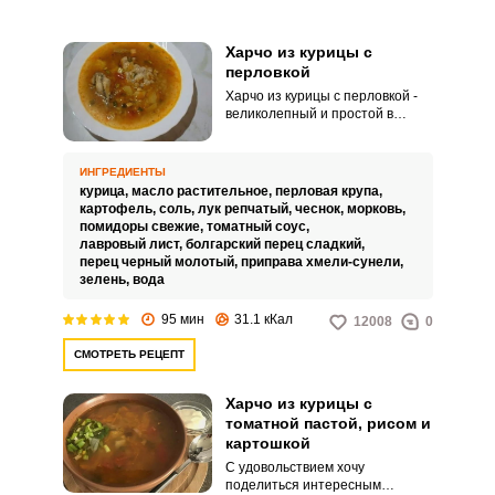
Харчо из курицы с
перловкой
Харчо из курицы с перловкой -
великолепный и простой в
приготовлении классический
вариант этого блюда. В качестве
первого блюда оно получается
ИНГРЕДИЕНТЫ
сытным и наваристым.
курица,
масло растительное,
перловая крупа,
картофель,
соль,
лук репчатый,
чеснок,
морковь,
помидоры свежие,
томатный соус,
лавровый лист,
болгарский перец сладкий,
перец черный молотый,
приправа хмели-сунели,
зелень,
вода
95 мин
31.1 кКал
12008
0
СМОТРЕТЬ РЕЦЕПТ
Харчо из курицы с
томатной пастой, рисом и
картошкой
С удовольствием хочу
поделиться интересным