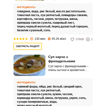
Чтобы приготовить наваристый
и густой суп харчо не нужно
ИНГРЕДИЕНТЫ
обладать выдающимися
говядина,
вода,
рис белый,
масло растительное,
кулинарными способностями.
томатная паста,
лук репчатый,
помидоры свежие,
Нужно просто запастись
картофель,
чеснок,
укроп,
петрушка,
кинза,
необходимыми продуктами,
приправа хмели-сунели,
лавровый лист,
свободным временем и
перец черный молотый,
перец душистый горошек,
выполнять все пошаговые
базилик сушеный,
соль
инструкции, указанные в
рецепте.
130 мин
65.26 кКал
37608
1
СМОТРЕТЬ РЕЦЕПТ
Суп харчо с
фрикадельками
Суп харчо с фрикадельками –
очень сытное и ароматное
блюдо. Вкусный и аппетитный
он понравится всем
домочадцам.
ИНГРЕДИЕНТЫ
говяжий фарш,
яйцо,
рис белый,
грецкий орех,
томатная паста,
лук репчатый,
приправа хмели-сунели,
кумин,
чеснок,
кориандр молотый,
кинза,
петрушка,
укроп,
соль,
сухари панировочные,
вода,
перец красный молотый