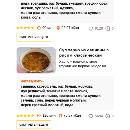
вода,
говядина,
рис белый,
ткемали,
грецкий орех,
чеснок,
лук репчатый,
аджика,
масло растительное,
приправа хмели-сунели,
кинза,
соль
90 мин
93.97 кКал
9128
0
СМОТРЕТЬ РЕЦЕПТ
Суп харчо из свинины с
рисом классический
Харчо – национальное
грузинское первое блюдо на
говяжьем бульоне с рисом,
соусом ткемали и грецкими
орехами. В славянской кухне
ИНГРЕДИЕНТЫ
часто этот суп готовят из
свинина,
картофель,
рис белый,
морковь,
свинины, а ткемали заменяют
лук репчатый,
томатная паста,
чеснок,
на помидоры или томатную
масло растительное,
приправа хмели-сунели,
пасту.
зелень,
соль,
перец черный молотый,
перец красный молотый,
вода
120 мин
75.87 кКал
5694
0
СМОТРЕТЬ РЕЦЕПТ