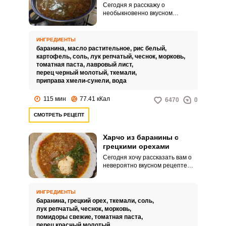
Сегодня я расскажу о
необыкновенно вкусном
рецепте харчо, приготовленного
из баранины с использованием
ткемали. Если вы очень любите
ИНГРЕДИЕНТЫ
домашние супы, тогда этот
баранина,
масло растительное,
рис белый,
рецепт точно придется вам по
картофель,
соль,
лук репчатый,
чеснок,
морковь,
вкусу.
томатная паста,
лавровый лист,
перец черный молотый,
ткемали,
приправа хмели-сунели,
вода
115 мин
77.41 кКал
6470
0
СМОТРЕТЬ РЕЦЕПТ
Харчо из баранины с
грецкими орехами
Сегодня хочу рассказать вам о
невероятно вкусном рецепте
харчо, приготовленного из
баранины с использованием
грецких орехов. Блюдо обладает
ИНГРЕДИЕНТЫ
невероятным ароматом и
баранина,
грецкий орех,
ткемали,
соль,
вкусом.
лук репчатый,
чеснок,
морковь,
помидоры свежие,
томатная паста,
перец красный молотый,