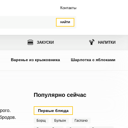
Контакты
НАЙТИ
🍔
🍹
ЗАКУСКИ
НАПИТКИ
ы
Варенье из крыжовника
Шарлотка с яблоками
Популярно сейчас
рого.
Первые блюда
бродов.
Борщ
Бульон
Гаспачо