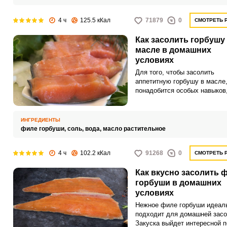
4 ч
125.5 кКал
71879
0
СМОТРЕТЬ 
Как засолить горбушу
масле в домашних
условиях
Для того, чтобы засолить
аппетитную горбушу в масле,
понадобится особых навыков
благодаря простому домашн
рецепту. Готовая закуска укр
ваш праздничный стол и пор
ИНГРЕДИЕНТЫ
близких нежным вкусом.
филе горбуши,
соль,
вода,
масло растительное
4 ч
102.2 кКал
91268
0
СМОТРЕТЬ 
Как вкусно засолить 
горбуши в домашних
условиях
Нежное филе горбуши идеал
подходит для домашней засо
Закуска выйдет интересной п