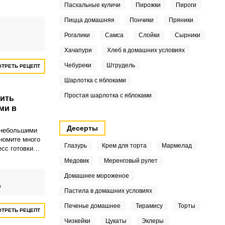
Пасхальные куличи
Пирожки
Пироги
Пицца домашняя
Пончики
Пряники
Рогалики
Самса
Слойки
Сырники
Хачапури
Хлеб в домашних условиях
Чебуреки
Штрудель
ТРЕТЬ РЕЦЕПТ
Шарлотка с яблоками
Простая шарлотка с яблоками
лить
ми в
Десерты
 небольшими
ономите много
Глазурь
Крем для торта
Мармелад
есс готовки
я. Оцените
Медовик
Меренговый рулет
ой закуски в
Домашнее мороженое
е
Пастила в домашних условиях
Печенье домашнее
Тирамису
Торты
ТРЕТЬ РЕЦЕПТ
Чизкейки
Цукаты
Эклеры