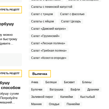
Салаты с пекинской капустой
ТРЕТЬ РЕЦЕПТ
Салат с тунцом
Салат с фасолью
Салаты с яйцом
Салат Цезарь
орбушу
Салат «Дамский каприз»
шу можно
Салат «Грузинский»
 и быстрому
Удивите
Салат «Лесная поляна»
 оригинальной
Салат «Грибная поляна»
Салат «Козел в огороде»
Выпечка
ТРЕТЬ РЕЦЕПТ
Ачма
Беляши
Бисквит
Блины
рбушу
м способом
Булочки
Ватрушка
Вафли
Драники
орбушу сухим
Заливной пирог
Капкейки
Кыстыбый
 Попробуйте
домашний
Манник
Оладьи
Панкейки