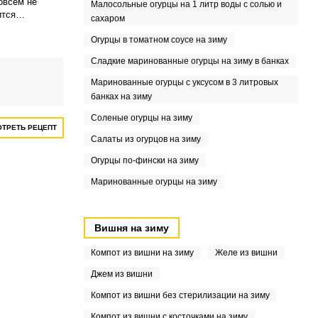
овсем не
Малосольные огурцы на 1 литр воды с солью и
ится
сахаром
ий и
Огурцы в томатном соусе на зиму
Сладкие маринованные огурцы на зиму в банках
Маринованные огурцы с уксусом в 3 литровых
банках на зиму
Соленые огурцы на зиму
ТРЕТЬ РЕЦЕПТ
Салаты из огурцов на зиму
Огурцы по-фински на зиму
Маринованные огурцы на зиму
Вишня на зиму
Компот из вишни на зиму
Желе из вишни
Джем из вишни
Компот из вишни без стерилизации на зиму
Компот из вишни с косточками на зиму