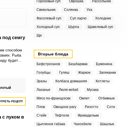
Гороховый суп
Окрошка
Рассольник
Свекольник
Солянка
Уха
Фасолевый суп
Суп харчо
Холодник
Холодный суп
Шурпа
Щавелевый суп
Щи
 под семгу
хим способом
Вторые блюда
овиях. Рыба
виду будет
Бефстроганов
Бешбармак
Буженина
Голубцы
Гуляш
Жаркое
Запеканки
Зразы
Колбаса домашняя
Котлеты
олотый
Лазанья
Люля-кебаб
Мусака
Мясо по-французски
Омлет
Отбивные
ТРЕТЬ РЕЦЕПТ
Плов
Овощное рагу
Ризотто
Соте
Стейк
Тефтели
Фрикадельки
 с луком в
Цыпленок табака
Чахохбили
Шашлык