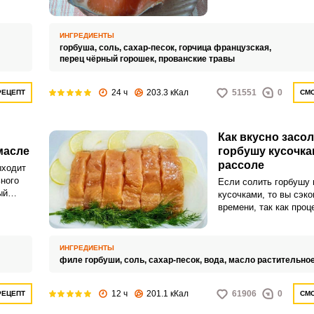
ИНГРЕДИЕНТЫ
горбуша,
соль,
сахар-песок,
горчица французская,
перец чёрный горошек,
прованские травы
24 ч
203.3 кКал
51551
0
РЕЦЕПТ
СМО
Как вкусно засо
масле
горбушу кусочка
ВХОД НА САЙТ
РЕГИСТРАЦИЯ
рассоле
ыходит
ного
Если солить горбушу
ый
кусочками, то вы сэк
Войдите
времени, так как проц
с помощью социальных сетей:
значительно ускоритс
простой рецепт холодн
ароматном рассоле.
ИНГРЕДИЕНТЫ
филе горбуши,
соль,
сахар-песок,
вода,
масло растительно
или
12 ч
201.1 кКал
61906
0
РЕЦЕПТ
СМО