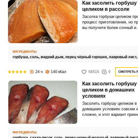
Как засолить горбушу
целиком в рассоле
Засолка горбуши целиком пр
процесс приготовления, но п
вы получите более сочный и
насыщенный продукт. Исполь
его для ваших холодных заку
праздничному столу и не тол
ИНГРЕДИЕНТЫ
горбуша,
соль,
жидкий дым,
перец чёрный горошек,
лавровый лист
24 ч
140 кКал
56515
0
СМОТРЕТЬ 
Как засолить горбушу
целиком в домашних
условиях
Засолить горбушу целиком в
домашних условиях совсем 
сложно, и этот вариант приз
самым вкусным по сравнени
засолкой горбуши кусочками.
горбуши удаляются только ж
ИНГРЕДИЕНТЫ
внутренности.
горбуша,
сахар-песок,
соль,
перец черный молотый,
лавровый лист