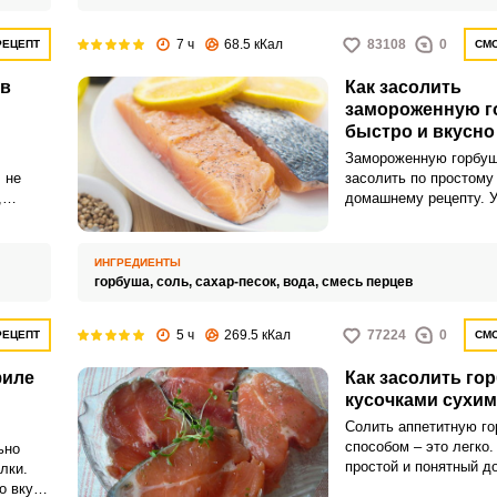
7 ч
68.5 кКал
83108
0
РЕЦЕПТ
СМО
 в
Как засолить
замороженную г
быстро и вкусно
Замороженную горбу
 не
засолить по простому
,
домашнему рецепту. 
ему
близких аппетитной и
асит
холодной закуской.
адует
ИНГРЕДИЕНТЫ
горбуша,
соль,
сахар-песок,
вода,
смесь перцев
5 ч
269.5 кКал
77224
0
РЕЦЕПТ
СМО
филе
Как засолить го
кусочками сухи
Солить аппетитную г
способом – это легко.
ьно
простой и понятный 
лки.
рецепт.
о вкусу