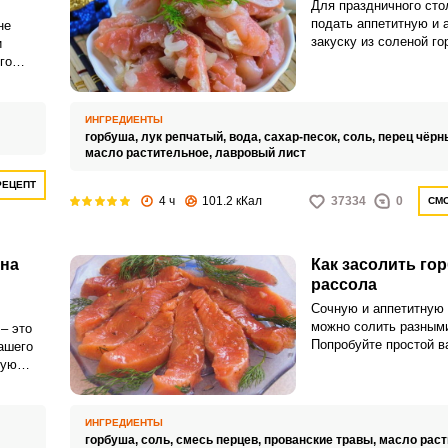
Для праздничного сто
подать аппетитную и 
не
закуску из соленой го
и
репчатого лука. Блюд
го
быстрое в приготовле
йте
солки
ИНГРЕДИЕНТЫ
горбуша,
лук репчатый,
вода,
сахар-песок,
соль,
перец чёрн
масло растительное,
лавровый лист
РЕЦЕПТ
4 ч
101.2 кКал
37334
0
СМО
 на
Как засолить го
рассола
Сочную и аппетитную
можно солить разным
– это
Попробуйте простой в
ашего
использования рассол
кую
ную и
них
ИНГРЕДИЕНТЫ
горбуша,
соль,
смесь перцев,
прованские травы,
масло раст