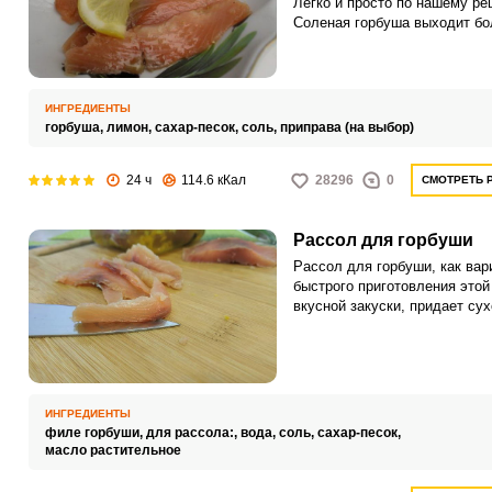
Легко и просто по нашему ре
Соленая горбуша выходит бо
нежной и ароматной с добав
лимона. Приготовьте простое
вкусное блюдо для вашего с
или праздника.
ИНГРЕДИЕНТЫ
горбуша,
лимон,
сахар-песок,
соль,
приправа (на выбор)
24 ч
114.6 кКал
28296
0
СМОТРЕТЬ 
Рассол для горбуши
Рассол для горбуши, как вар
быстрого приготовления этой
вкусной закуски, придает сух
рыбе сочность, нежность и о
вкус. Готовится рассол из во
соли и сахара, а пропорция и
зависит от того, какую горбу
хотите: соленую, малосольн
ИНГРЕДИЕНТЫ
под семгу.
филе горбуши,
для рассола:,
вода,
соль,
сахар-песок,
масло растительное