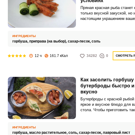
условиях
Пряная красная рыба станет 
только вкусной закуской, но 
настоящим украшением ваше
праздничного стола. Попробу
простой домашний рецепт за
горбуши сухим способом.
ИНГРЕДИЕНТЫ
горбуша,
приправа (на выбор),
сахар-песок,
соль
12 ч
161.7 кКал
34282
0
СМОТРЕТЬ 
Как засолить горбушу
бутерброды быстро и
вкусно
Бутерброды с красной рыбой 
яркое и вкусное блюдо для в
стола. Чтобы приготовить та
закуску, можно засолить соч
ароматную горбушу в домаш
условиях.
ИНГРЕДИЕНТЫ
горбуша,
масло растительное,
соль,
сахар-песок,
лавровый лист