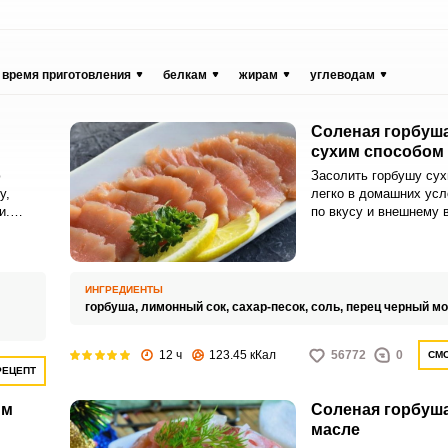
время приготовления
белкам
жирам
углеводам
Соленая горбуша
сухим способом
ю
Засолить горбушу су
у,
легко в домашних усл
и.
по вкусу и внешнему 
ам,
напоминать семгу.
ИНГРЕДИЕНТЫ
горбуша,
лимонный сок,
сахар-песок,
соль,
перец черный м
12 ч
123.45 кКал
56772
0
СМО
РЕЦЕПТ
им
Соленая горбуша
масле