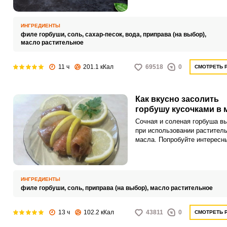
и в меру пикантной.
ИНГРЕДИЕНТЫ
филе горбуши,
соль,
сахар-песок,
вода,
приправа (на выбор),
масло растительное
11 ч
201.1 кКал
69518
0
СМОТРЕТЬ 
Как вкусно засолить
горбушу кусочками в 
Сочная и соленая горбуша в
при использовании раститель
масла. Попробуйте интересн
рецепт для домашнего меню.
ИНГРЕДИЕНТЫ
филе горбуши,
соль,
приправа (на выбор),
масло растительное
13 ч
102.2 кКал
43811
0
СМОТРЕТЬ 