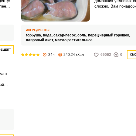
цепту!
домашних условиях с
лее
сложно. Вам понадоб
лением
небольшой набор спец
 и
аппетитная рыбка.
тола
ИНГРЕДИЕНТЫ
горбуша,
вода,
сахар-песок,
соль,
перец чёрный горошек,
лавровый лист,
масло растительное
РЕЦЕПТ
24 ч
240.24 кКал
69062
0
СМО
иант
ой
тличный
ды,
х
шу вы
ую или