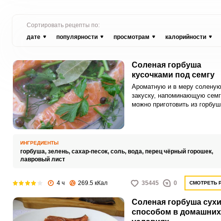
Сортировать рецепты по:
дате
популярности
просмотрам
калорийности
Соленая горбуша
кусочками под семгу
Ароматную и в меру солену
закуску, напоминающую семг
можно приготовить из горбуш
Благодаря небольшим кусочк
засолка блюда произойдет
достаточно быстро.
ИНГРЕДИЕНТЫ
горбуша,
зелень,
сахар-песок,
соль,
вода,
перец чёрный горошек,
лавровый лист
4 ч
269.5 кКал
35445
0
СМОТРЕТЬ 
Соленая горбуша сух
способом в домашних