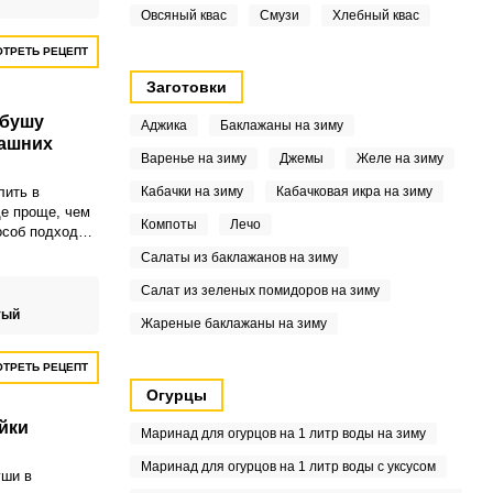
Овсяный квас
Смузи
Хлебный квас
ТРЕТЬ РЕЦЕПТ
Заготовки
рбушу
Аджика
Баклажаны на зиму
машних
Варенье на зиму
Джемы
Желе на зиму
лить в
Кабачки на зиму
Кабачковая икра на зиму
е проще, чем
Компоты
Лечо
особ подходит
ть готовый
Салаты из баклажанов на зиму
рее.
Салат из зеленых помидоров на зиму
тый
Жареные баклажаны на зиму
ТРЕТЬ РЕЦЕПТ
Огурцы
йки
Маринад для огурцов на 1 литр воды на зиму
Маринад для огурцов на 1 литр воды с уксусом
уши в