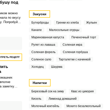
рбушу под
ликом можно
Закуски
нала по вкусу
у. Попробуйте
Бутерброды
Гренки из хлеба
Жульен
ий рецепт
Канапе
Малосольные огурцы
шего стола и
Маринованная капуста
Печеночный торт
Рулет из лаваша
Соленая икра
Соленая форель
Соленая горбуша
ТРЕТЬ РЕЦЕПТ
Соленое сало
Тарталетки с начинкой
лить
Холодец
Шаурма
а
домашних
 вполне
Напитки
а заметку
 рецепт.
Березовый сок на зиму
Квас из цикория
Кисель
Лимонад домашний
Молочный коктейль
Мохито безалкогольный