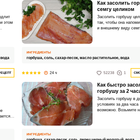
Как засолить го
семгу целиком
одлит
Засолить горбушу це
ри этом
так, чтобы она напоми
и внешнему виду семг
Запомнить меня
зуйте
оригинальный домашн
сок к
красной рыбки для ва
ВХОД
ько.
порадуйте близких.
ИНГРЕДИЕНТЫ
ЕЩЕ НЕ ЗАРЕГИСТРИРОВАННЫ?
,
вода
горбуша,
соль,
сахар-песок,
масло растительное,
вода
Забыли пароль?
24 ч
52238
1
РЕЦЕПТ
СМО
Как быстро засо
горбушу за 2 час
Засолить горбушу в 
условиях за два часа
возможно. Возьмите н
не
популярный и простой
нается
ю с
 У
абры и
ИНГРЕДИЕНТЫ
горбуша,
сахар-песок,
соль,
перец черный молотый,
вода