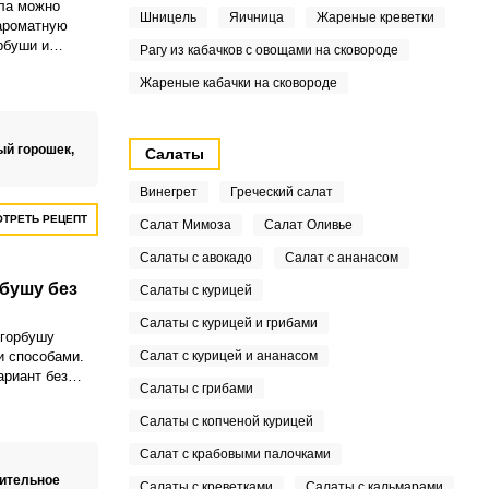
ла можно
Шницель
Яичница
Жареные креветки
ароматную
рбуши и
Рагу из кабачков с овощами на сковороде
о простое и
Жареные кабачки на сковороде
нии.
ый горошек,
Салаты
Винегрет
Греческий салат
ТРЕТЬ РЕЦЕПТ
Салат Мимоза
Салат Оливье
Салаты с авокадо
Салат с ананасом
рбушу без
Салаты с курицей
Салаты с курицей и грибами
 горбушу
и способами.
Салат с курицей и ананасом
ариант без
Салаты с грибами
а.
Салаты с копченой курицей
Салат с крабовыми палочками
ительное
Салаты с креветками
Салаты с кальмарами