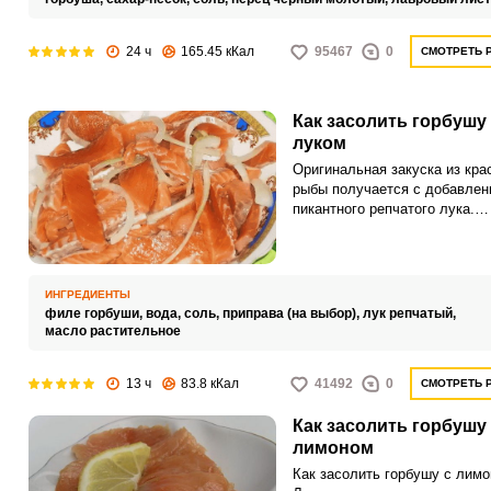
24 ч
165.45 кКал
95467
0
СМОТРЕТЬ 
Как засолить горбушу 
луком
Оригинальная закуска из кра
рыбы получается с добавлен
пикантного репчатого лука.
Продукты легко засолить в
домашних условиях, после ч
послужат вкусным угощение
украшением вашего стола.
ИНГРЕДИЕНТЫ
филе горбуши,
вода,
соль,
приправа (на выбор),
лук репчатый,
масло растительное
13 ч
83.8 кКал
41492
0
СМОТРЕТЬ 
Как засолить горбушу 
лимоном
Как засолить горбушу с лим