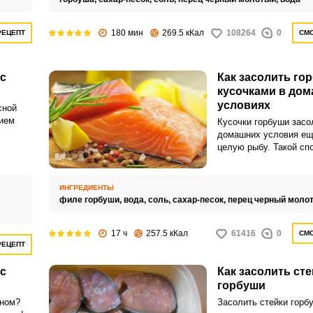
180 мин
269.5 кКал
108264
0
РЕЦЕПТ
СМО
с
Как засолить го
кусочками в до
условиях
сной
ием
Кусочки горбуши засо
домашних условия ещ
целую рыбу. Такой сп
его они
тем, кто хочет получи
м и
продукт как можно ско
ИНГРЕДИЕНТЫ
филе горбуши,
вода,
соль,
сахар-песок,
перец черный моло
17 ч
257.5 кКал
61416
0
СМО
РЕЦЕПТ
с
Как засолить сте
горбуши
оном?
Засолить стейки горб