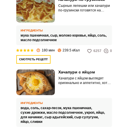
Сырные лепешки или хачапури
по-грузински готовятся на
дрожжевом, постном тесте или
тесте на мацони. Можно
положить в качестве начинки
различные виды сыра и
ИНГРЕДИЕНТЫ
самостоятельно регулировать
мука пшеничная,
сыр,
молоко коровье,
яйцо,
соль,
его количества, чем больше
масло подсолнечное
начинки, тем сочнее они будут.
180 мин
239.5 кКал
6257
0
СМОТРЕТЬ РЕЦЕПТ
Хачапури с яйцом
Хачапури с яйцом выглядят
оригинально и аппетитно, хотя
готовится весьма просто.
Подавать их можно с куриным
или мясным бульоном.
ИНГРЕДИЕНТЫ
вода,
соль,
сахар-песок,
мука пшеничная,
сухие дрожжи,
масло подсолнечное,
укроп,
яйцо,
для начинки:,
сыр адыгейский,
сыр сулугуни,
яйцо,
сливки