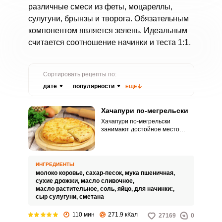
различные смеси из феты, моцареллы,
сулугуни, брынзы и творога. Обязательным
компонентом является зелень. Идеальным
считается соотношение начинки и теста 1:1.
Сортировать рецепты по:
дате
популярности
ЕЩЕ
Хачапури по-мегрельски
Хачапури по-мегрельски
занимают достойное место
среди большого разнообразия
данной выпечки. Поверхность
хачапури покрыта
привлекательной и
ИНГРЕДИЕНТЫ
соблазнительной запеченной
молоко коровье,
сахар-песок,
мука пшеничная,
сырной корочкой.
сухие дрожжи,
масло сливочное,
масло растительное,
соль,
яйцо,
для начинки:,
сыр сулугуни,
сметана
110 мин
271.9 кКал
27169
0