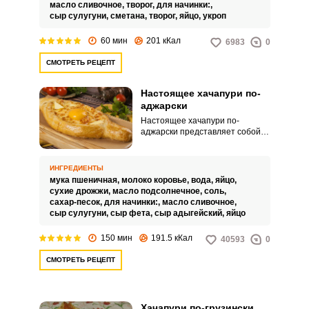
масло сливочное,
творог,
для начинки:,
сыр сулугуни,
сметана,
творог,
яйцо,
укроп
60 мин
201 кКал
6983
0
СМОТРЕТЬ РЕЦЕПТ
Настоящее хачапури по-
аджарски
Настоящее хачапури по-
аджарски представляет собой
тонко раскатанное дрожжевое
тесто, оформленное в виде
«лодочки», которая заполнена
ИНГРЕДИЕНТЫ
большим количеством сыра.
мука пшеничная,
молоко коровье,
вода,
яйцо,
Незадолго до готовности теста в
сухие дрожжи,
масло подсолнечное,
соль,
него разбивается яйцо, которое
сахар-песок,
для начинки:,
масло сливочное,
запекается так, что белок
сыр сулугуни,
сыр фета,
сыр адыгейский,
яйцо
запекается, а желток остается
жидким.
150 мин
191.5 кКал
40593
0
СМОТРЕТЬ РЕЦЕПТ
Хачапури по-грузински