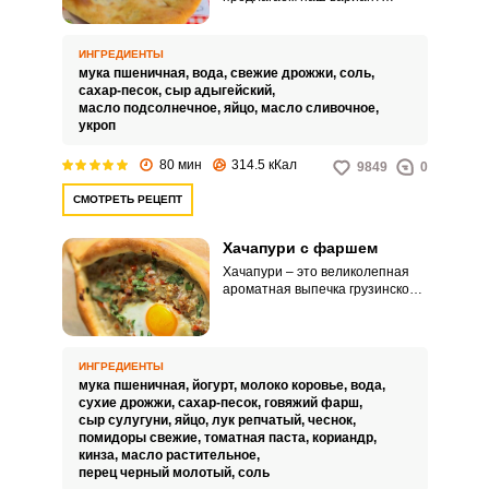
приготовления этого
замечательного грузинского
блюда. Сегодня мы приготовим
ИНГРЕДИЕНТЫ
его с адыгейским сыром и
мука пшеничная,
вода,
свежие дрожжи,
соль,
зеленью.
сахар-песок,
сыр адыгейский,
масло подсолнечное,
яйцо,
масло сливочное,
укроп
80 мин
314.5 кКал
9849
0
СМОТРЕТЬ РЕЦЕПТ
Хачапури с фаршем
Хачапури – это великолепная
ароматная выпечка грузинской
кухни. Готовят ее из теста на
мацони или кефире, реже из
дрожжевого и слоеного теста,
добавляя начинку, как правило,
ИНГРЕДИЕНТЫ
это Имеретинский сыр либо
мука пшеничная,
йогурт,
молоко коровье,
вода,
Сулугуни.
сухие дрожжи,
сахар-песок,
говяжий фарш,
сыр сулугуни,
яйцо,
лук репчатый,
чеснок,
помидоры свежие,
томатная паста,
кориандр,
кинза,
масло растительное,
перец черный молотый,
соль