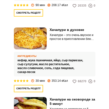
90 мин
208.17 кКал
20335
0
СМОТРЕТЬ РЕЦЕПТ
Хачапури в духовке
Хачапури – это очень вкусное и
простое в приготовлении блюдо
грузинской кухни. Готовится оно
из теста на кефире с
добавлением сырной начинки.
ИНГРЕДИЕНТЫ
кефир,
мука пшеничная,
яйцо,
сыр пармезан,
сыр сулугуни,
масло растительное,
масло сливочное,
соль,
сода пищевая,
сахар-песок
30 мин
353.14 кКал
68270
0
СМОТРЕТЬ РЕЦЕПТ
Хачапури на сковороде за
5 минут