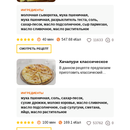
вкусно, чем классический
вариант, запеченный в духовке.
ИНГРЕДИЕНТЫ
молочная сыворотка,
мука пшеничная,
мука пшеничная,
разрыхлитель теста,
соль,
сахар-песок,
масло подсолнечное,
сыр пармезан,
масло сливочное,
масло растительное
40 мин
547.68 кКал
11633
0
СМОТРЕТЬ РЕЦЕПТ
Хачапури классическое
В данном рецепте предлагаем
приготовить классический
хачапури из дрожжевого теста с
начинкой из сулугуни. Такой
вариант знаком многим, он
прост в приготовлении и богат
ИНГРЕДИЕНТЫ
на вкус и аромат.
мука пшеничная,
соль,
сахар-песок,
сухие дрожжи,
молоко коровье,
масло сливочное,
масло подсолнечное,
сыр сулугуни,
сметана,
яйцо,
масло растительное
100 мин
169.1 кКал
53762
0