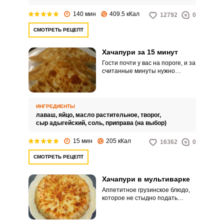
140 мин
409.5 кКал
12792
0
СМОТРЕТЬ РЕЦЕПТ
Хачапури за 15 минут
Гости почти у вас на пороге, и за
считанные минуты нужно
придумать, чем их покормить?
Хачапури за 15 минут в данном
случае – идеальный вариант. В
качестве начинки можно
ИНГРЕДИЕНТЫ
использовать любые сорта
лаваш,
яйцо,
масло растительное,
творог,
сыров, в том числе и их
сыр адыгейский,
соль,
приправа (на выбор)
комбинации.
15 мин
205 кКал
16362
0
СМОТРЕТЬ РЕЦЕПТ
Хачапури в мультиварке
Аппетитное грузинское блюдо,
которое не стыдно подать
гостям и очень удобно взять с
собой в поездку или на работу в
качестве ссобойки. Вкусный