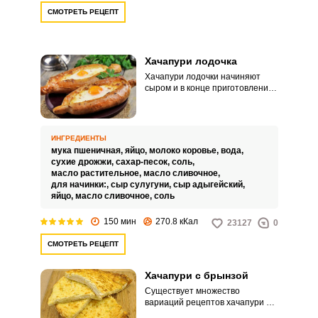
СМОТРЕТЬ РЕЦЕПТ
Хачапури лодочка
Хачапури лодочки начиняют
сыром и в конце приготовления
вбивают в него яйцо. Эта
выпечка получается очень
сытной, поэтому хачапури
можно смело употреблять в
ИНГРЕДИЕНТЫ
качестве полноценного
мука пшеничная,
яйцо,
молоко коровье,
вода,
перекуса или обеда.
сухие дрожжи,
сахар-песок,
соль,
масло растительное,
масло сливочное,
для начинки:,
сыр сулугуни,
сыр адыгейский,
яйцо,
масло сливочное,
соль
150 мин
270.8 кКал
23127
0
СМОТРЕТЬ РЕЦЕПТ
Хачапури с брынзой
Существует множество
вариаций рецептов хачапури в
зависимости от вида теста,