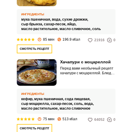
формы готового блюда,
использования дополнительных
компонентов в приготовлении.
ИНГРЕДИЕНТЫ
Вашему вниманию представлен
мука пшеничная,
вода,
сухие дрожжи,
рецепт хачапури с брынзой.
сыр брынза,
сахар-песок,
яйцо,
масло растительное,
масло сливочное,
соль
85 мин
196.9 кКал
21916
0
СМОТРЕТЬ РЕЦЕПТ
Хачапури с моцареллой
Перед вами необычный рецепт
хачапури с моцареллой. Блюдо
получается аппетитным и
сытным.
ИНГРЕДИЕНТЫ
кефир,
мука пшеничная,
сода пищевая,
сыр моцарелла,
сахар-песок,
соль,
вода,
масло растительное,
масло сливочное
75 мин
513 кКал
64052
0
СМОТРЕТЬ РЕЦЕПТ