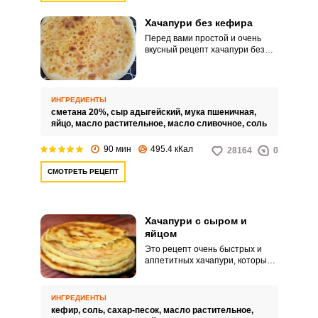
Хачапури без кефира
Перед вами простой и очень
вкусный рецепт хачапури без
кефира. На сметане это блюдо
получается не менее
аппетитным и ароматным.
ИНГРЕДИЕНТЫ
сметана 20%,
сыр адыгейский,
мука пшеничная,
яйцо,
масло растительное,
масло сливочное,
соль
90 мин
495.4 кКал
28164
0
СМОТРЕТЬ РЕЦЕПТ
Хачапури с сыром и
яйцом
Это рецепт очень быстрых и
аппетитных хачапури, которые
легко приготовить за пару минут
на сковороде. Они отлично
заменят обычный хлеб.
ИНГРЕДИЕНТЫ
кефир,
соль,
сахар-песок,
масло растительное,