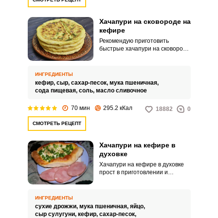
Хачапури на сковороде на
кефире
Рекомендую приготовить
быстрые хачапури на сковороде
на кефире. Тесто для блюда
готовится на кефире и не
требует много времени.
ИНГРЕДИЕНТЫ
кефир,
сыр,
сахар-песок,
мука пшеничная,
сода пищевая,
соль,
масло сливочное
70 мин
295.2 кКал
18882
0
СМОТРЕТЬ РЕЦЕПТ
Хачапури на кефире в
духовке
Хачапури на кефире в духовке
прост в приготовлении и
понравится большинству
домочадцев! Хачапури –
национальное блюдо из Грузии.
ИНГРЕДИЕНТЫ
Тесто для этого блюда можно
сухие дрожжи,
мука пшеничная,
яйцо,
приготовить как на дрожжах, так
сыр сулугуни,
кефир,
сахар-песок,