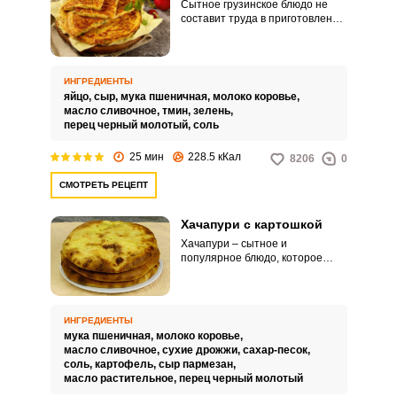
Сытное грузинское блюдо не
составит труда в приготовлении.
Хачапури на молоке можно
подать в качестве закуски к
семейному обеду.
ИНГРЕДИЕНТЫ
яйцо,
сыр,
мука пшеничная,
молоко коровье,
масло сливочное,
тмин,
зелень,
перец черный молотый,
соль
25 мин
228.5 кКал
8206
0
СМОТРЕТЬ РЕЦЕПТ
Хачапури с картошкой
Хачапури – сытное и
популярное блюдо, которое
имеет множество вариантов
приготовлений. Попробуйте
необычный рецепт, начинённый
картофелем.
ИНГРЕДИЕНТЫ
мука пшеничная,
молоко коровье,
масло сливочное,
сухие дрожжи,
сахар-песок,
соль,
картофель,
сыр пармезан,
масло растительное,
перец черный молотый