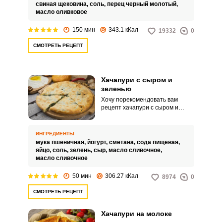
и на соде.
свиная щековина,
соль,
перец черный молотый,
масло оливковое
150 мин
343.1 кКал
19332
0
СМОТРЕТЬ РЕЦЕПТ
Хачапури с сыром и
зеленью
Хочу порекомендовать вам
рецепт хачапури с сыром и
зеленью. Для этого блюда
можете использовать любой
сыр, а также свою любимую
ИНГРЕДИЕНТЫ
зелень.
мука пшеничная,
йогурт,
сметана,
сода пищевая,
яйцо,
соль,
зелень,
сыр,
масло сливочное,
масло сливочное
50 мин
306.27 кКал
8974
0
СМОТРЕТЬ РЕЦЕПТ
Хачапури на молоке