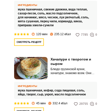
кусочки мяса не прорвали тесто.
ИНГРЕДИЕНТЫ
мука пшеничная,
свежие дрожжи,
вода теплая,
сахар-песок,
соль,
масло подсолнечное,
для начинки:,
мясо,
чеснок,
лук репчатый,
соль,
мята сушеная,
перец чили,
кориандр,
кинза,
приправа хмели-сунели
120 мин
235.12 кКал
7785
0
СМОТРЕТЬ РЕЦЕПТ
Хачапури с творогом и
сыром
Блюдо грузинской кухни,
хачапури, знакомо всем. Они
готовятся разными способами.
ИНГРЕДИЕНТЫ
мука пшеничная,
кефир,
сода пищевая,
соль,
яйцо,
творог,
сыр,
укроп,
масло подсолнечное
45 мин
332.4 кКал
29755
0