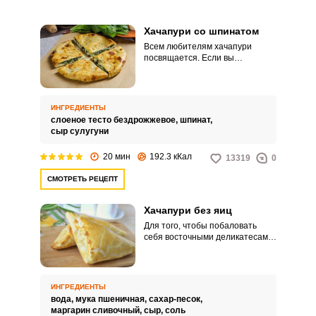
приготовлении блюд.
Хачапури со шпинатом
Всем любителям хачапури
посвящается. Если вы
ограничены во времени на
приготовление любимого блюда,
наш рецепт – специально для
вас.
ИНГРЕДИЕНТЫ
слоеное тесто бездрожжевое,
шпинат,
сыр сулугуни
20 мин
192.3 кКал
13319
0
СМОТРЕТЬ РЕЦЕПТ
Хачапури без яиц
Для того, чтобы побаловать
себя восточными деликатесами,
совершенно не обязательно
покидать пределы своей
квартиры. Представленный
вашему вниманию рецепт
ИНГРЕДИЕНТЫ
является ярким тому
вода,
мука пшеничная,
сахар-песок,
подтверждением.
маргарин сливочный,
сыр,
соль