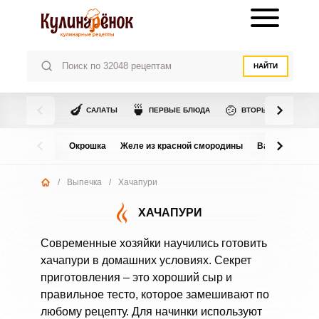
НАЙТИ
🍆
🍵
🍲
САЛАТЫ
ПЕРВЫЕ БЛЮДА
ВТОРЫЕ БЛЮДА
Окрошка
Желе из красной смородины
Варенье из в
/
Выпечка
/
Хачапури
ХАЧАПУРИ
Современные хозяйки научились готовить
хачапури в домашних условиях. Секрет
приготовления – это хороший сыр и
правильное тесто, которое замешивают по
любому рецепту. Для начинки используют