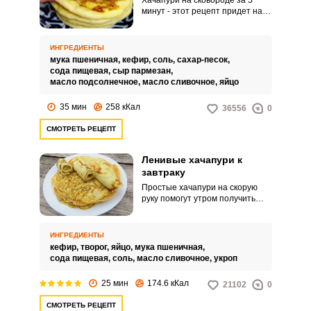
Хачапури на сковороде за 5
минут - этот рецепт придет на
помощь, когда нужно быстро
приготовить что-то на завтрак
или перекус для большой семьи.
ИНГРЕДИЕНТЫ
Такие хачапури можно
мука пшеничная,
кефир,
соль,
сахар-песок,
употреблять как
сода пищевая,
сыр пармезан,
самостоятельное блюдо, а
масло подсолнечное,
масло сливочное,
яйцо
можно заворачивать с них
любые несладкие начинки.
35 мин
258 кКал
36556
0
СМОТРЕТЬ РЕЦЕПТ
Ленивые хачапури к
завтраку
Простые хачапури на скорую
руку помогут утром получить
большое количество энергии на
целый день, т. к.
ИНГРЕДИЕНТЫ
кефир,
творог,
яйцо,
мука пшеничная,
сода пищевая,
соль,
масло сливочное,
укроп
25 мин
174.6 кКал
21102
0
СМОТРЕТЬ РЕЦЕПТ