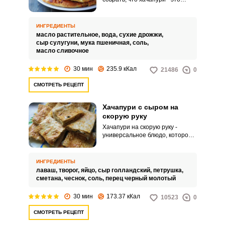
блюдо, которое имеет
множество вариантов
приготовлений. В данном
ИНГРЕДИЕНТЫ
рецепте мы представим вашему
масло растительное,
вода,
сухие дрожжи,
вниманию вариант
сыр сулугуни,
мука пшеничная,
соль,
приготовления имеретинских
Запомнить меня
масло сливочное
хачапури, отличительной
чертой которых является
30 мин
235.9 кКал
21486
0
ВХОД
круглая форма.
СМОТРЕТЬ РЕЦЕПТ
ЕЩЕ НЕ ЗАРЕГИСТРИРОВАННЫ?
Хачапури с сыром на
Забыли пароль?
скорую руку
Хачапури на скорую руку -
универсальное блюдо, которое
можно не только подать к
праздничному столу, но и взять
с сбой на пикник. Нельзя не
ИНГРЕДИЕНТЫ
отметить, что на приготовление
лаваш,
творог,
яйцо,
сыр голландский,
петрушка,
блюда, рецепт которого мы
сметана,
чеснок,
соль,
перец черный молотый
представляем вашему
вниманию, вы потратите
30 мин
173.37 кКал
10523
0
минимальное количество
времени. Кроме того, такие
СМОТРЕТЬ РЕЦЕПТ
хачапури можно отнести к
категории несложных в