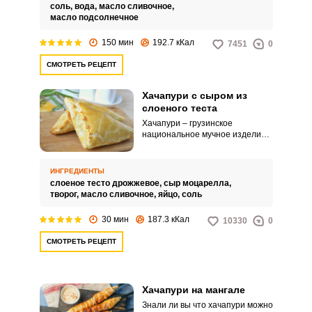
соль,
вода,
масло сливочное,
масло подсолнечное
150 мин
192.7 кКал
7451
0
СМОТРЕТЬ РЕЦЕПТ
Хачапури с сыром из
слоеного теста
Хачапури – грузинское
национальное мучное изделие с
сырной начинкой и яйцом. Я
предлагаю приготовить
хачапури с сыром из слоеного
ИНГРЕДИЕНТЫ
теста.
слоеное тесто дрожжевое,
сыр моцарелла,
творог,
масло сливочное,
яйцо,
соль
30 мин
187.3 кКал
10330
0
СМОТРЕТЬ РЕЦЕПТ
Хачапури на мангале
Знали ли вы что хачапури можно