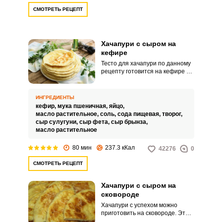
СМОТРЕТЬ РЕЦЕПТ
Хачапури с сыром на
кефире
Тесто для хачапури по данному
рецепту готовится на кефире с
добавлением соды. А для
наполнения используется смесь
сыров и творога – по итогу
ИНГРЕДИЕНТЫ
имеем очень нежную,
кефир,
мука пшеничная,
яйцо,
насыщенную начинку, которая
масло растительное,
соль,
сода пищевая,
творог,
тянется при разломе и просто
сыр сулугуни,
сыр фета,
сыр брынза,
тает во рту.
масло растительное
80 мин
237.3 кКал
42276
0
СМОТРЕТЬ РЕЦЕПТ
Хачапури с сыром на
сковороде
Хачапури с успехом можно
приготовить на сковороде. Это
быстро, просто и не менее