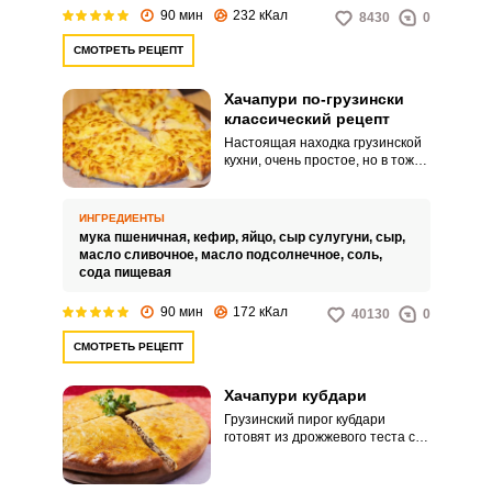
90 мин
232 кКал
8430
0
СМОТРЕТЬ РЕЦЕПТ
Хачапури по-грузински
классический рецепт
Настоящая находка грузинской
кухни, очень простое, но в тоже
время невероятно вкусное
блюдо, хачапури. В оригинале
эта выпечка готовится в
ИНГРЕДИЕНТЫ
специальных печах на углях, а в
мука пшеничная,
кефир,
яйцо,
сыр сулугуни,
сыр,
условиях обычной кухни
масло сливочное,
масло подсолнечное,
соль,
подойдет духовка.
сода пищевая
90 мин
172 кКал
40130
0
СМОТРЕТЬ РЕЦЕПТ
Хачапури кубдари
Грузинский пирог кубдари
готовят из дрожжевого теста с
начинкой из рубленого мяса.
Основная сложность состоит в
том, чтобы при раскатывании