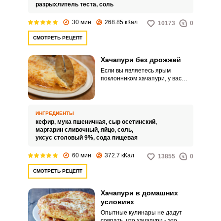
что сыр сразу перемешивается
разрыхлитель теста,
соль
с тестом.
30 мин
268.85 кКал
10173
0
СМОТРЕТЬ РЕЦЕПТ
Хачапури без дрожжей
Если вы являетесь ярым
поклонником хачапури, у вас
есть два варианта полакомиться
любимым блюдом: купить в
пунктах общественного
питания, либо приготовить его
ВХОД НА САЙТ
РЕГИСТРАЦИЯ
ИНГРЕДИЕНТЫ
самостоятельно. И лучше всего
кефир,
мука пшеничная,
сыр осетинский,
отдать предпочтение второму
маргарин сливочный,
яйцо,
соль,
варианту.
уксус столовый 9%,
сода пищевая
Войдите
с помощью социальных сетей:
60 мин
372.7 кКал
13855
0
СМОТРЕТЬ РЕЦЕПТ
или
Хачапури в домашних
условиях
Опытные кулинары не дадут
соврать, что хачапури - это