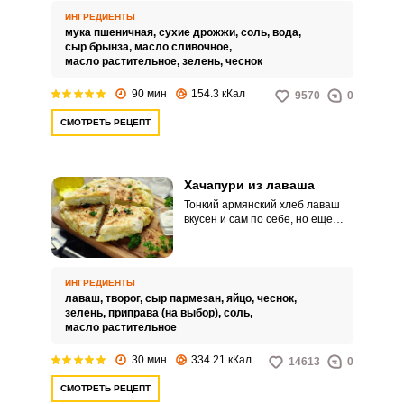
нежный хачапури быстрее всего
ИНГРЕДИЕНТЫ
вы приготовите в мультиварке,
мука пшеничная,
сухие дрожжи,
соль,
вода,
нужно лишь тщательно
сыр брынза,
масло сливочное,
следовать рецепту блюда.
масло растительное,
зелень,
чеснок
90 мин
154.3 кКал
9570
0
СМОТРЕТЬ РЕЦЕПТ
Хачапури из лаваша
Тонкий армянский хлеб лаваш
вкусен и сам по себе, но еще
вкуснее он будет, если вы
завернете в него творожно-
сырную начинку со свежей
зеленью и обжарите в горячем
ИНГРЕДИЕНТЫ
масле, свернув хачапури
лаваш,
творог,
сыр пармезан,
яйцо,
чеснок,
конвертиками наподобие наших
зелень,
приправа (на выбор),
соль,
блинчиков. Этот вариант
масло растительное
хачапури очень экономный и
быстрый, он не требует
30 мин
334.21 кКал
14613
0
сложных манипуляций с
приготовлением теста, как
СМОТРЕТЬ РЕЦЕПТ
рецепт классических хачапури, с