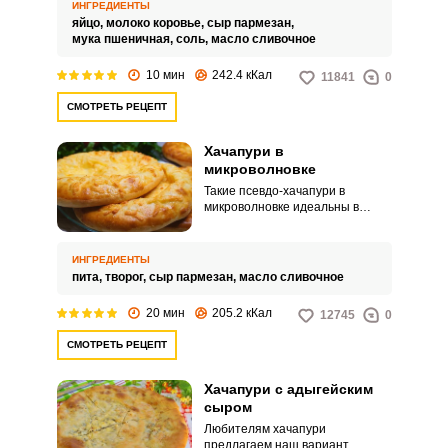
ИНГРЕДИЕНТЫ
яйцо,
молоко коровье,
сыр пармезан,
мука пшеничная,
соль,
масло сливочное
10 мин
242.4 кКал
11841
0
СМОТРЕТЬ РЕЦЕПТ
Хачапури в
микроволновке
Такие псевдо-хачапури в
микроволновке идеальны в
качестве завтрака: горячие,
сочные, с нежной тянущейся
начинкой, они возбуждают
ИНГРЕДИЕНТЫ
аппетит и надолго насыщают.
пита,
творог,
сыр пармезан,
масло сливочное
Времени для приготовления
много не потребуется.
20 мин
205.2 кКал
12745
0
СМОТРЕТЬ РЕЦЕПТ
Хачапури с адыгейским
сыром
Любителям хачапури
предлагаем наш вариант