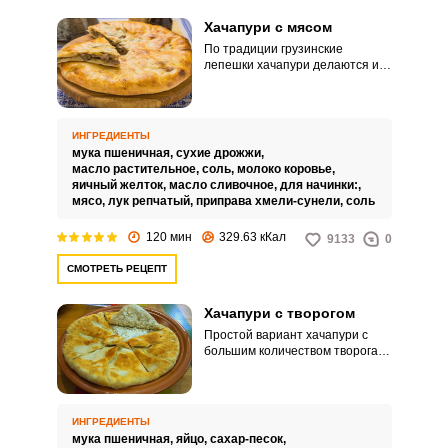
ним справится любая хозяйка.
Хачапури с мясом
По традиции грузинские
лепешки хачапури делаются из
дрожжевого теста, замешанного
на основе кисломолочного
напитка мацони, который очень
напоминает нашу простоквашу,
ИНГРЕДИЕНТЫ
а в качестве начинки здесь
мука пшеничная,
сухие дрожжи,
используется пресный или
масло растительное,
соль,
молоко коровье,
острый творог, или сыр. Однако
яичный желток,
масло сливочное,
для начинки:,
ничто ведь не мешает немного
мясо,
лук репчатый,
приправа хмели-сунели,
соль
отойти от традиций и испечь
хачапури с мясной начинкой,
120 мин
329.63 кКал
9133
0
чтобы блюдо это получилось
еще более сытным и вкусным!
СМОТРЕТЬ РЕЦЕПТ
Хачапури с творогом
Простой вариант хачапури с
большим количеством творога и
зелени. Они получаются очень
сочными и немного
рассыпчатыми, подавать их
можно с салатом из свежих
ИНГРЕДИЕНТЫ
овощей.
мука пшеничная,
яйцо,
сахар-песок,