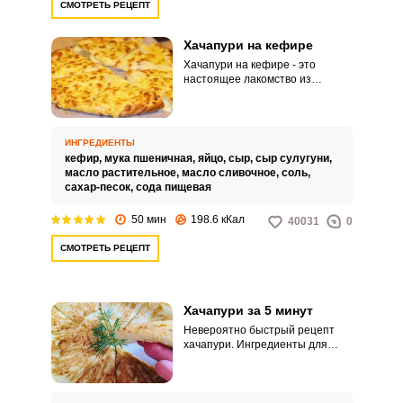
СМОТРЕТЬ РЕЦЕПТ
Хачапури на кефире
Хачапури на кефире - это
настоящее лакомство из
нежного воздушного теста с
тянущейся сырной начинкой.
Поверхность запекается до
хрустящей румяной корочки,
ИНГРЕДИЕНТЫ
которая очень выгодно оттеняет
кефир,
мука пшеничная,
яйцо,
сыр,
сыр сулугуни,
полужидкую, тающую во рту
масло растительное,
масло сливочное,
соль,
начинку.
сахар-песок,
сода пищевая
50 мин
198.6 кКал
40031
0
СМОТРЕТЬ РЕЦЕПТ
Хачапури за 5 минут
Невероятно быстрый рецепт
хачапури. Ингредиенты для
теста нужно просто смешать, а
получившуюся смесь вылить на
горячую сковородку.