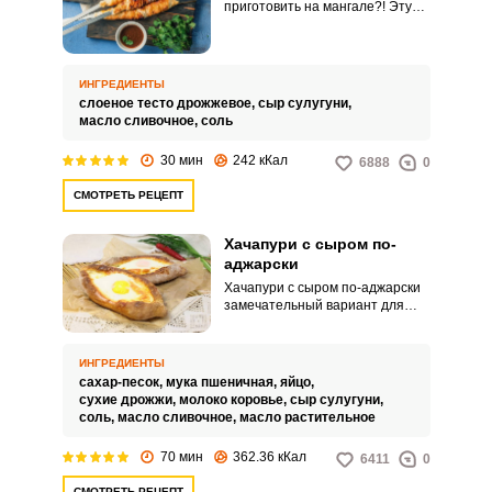
приготовить на мангале?! Эту
невероятную идею я
подсмотрела у своих друзей. Мы
отдыхали на даче, как вдруг кто-
то предложил приготовить
ИНГРЕДИЕНТЫ
хачапури с помощью мангала.
слоеное тесто дрожжевое,
сыр сулугуни,
масло сливочное,
соль
30 мин
242 кКал
6888
0
СМОТРЕТЬ РЕЦЕПТ
Хачапури с сыром по-
аджарски
Хачапури с сыром по-аджарски
замечательный вариант для
завтрака. Хорошая
альтернатива яичнице или
омлету.
ИНГРЕДИЕНТЫ
сахар-песок,
мука пшеничная,
яйцо,
сухие дрожжи,
молоко коровье,
сыр сулугуни,
соль,
масло сливочное,
масло растительное
70 мин
362.36 кКал
6411
0
СМОТРЕТЬ РЕЦЕПТ