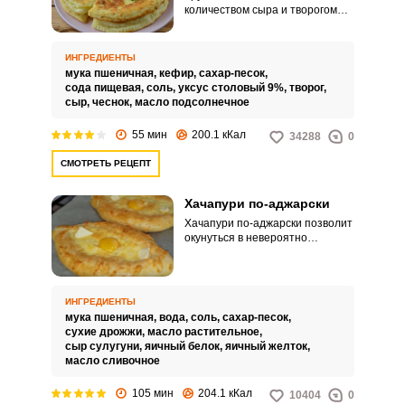
количеством сыра и творогом
можем стать и сытным
перекусом и вкусным семейным
завтраком. Сочное и ароматное
ИНГРЕДИЕНТЫ
блюдо готовится не сложно и не
мука пшеничная,
кефир,
сахар-песок,
долго.
сода пищевая,
соль,
уксус столовый 9%,
творог,
сыр,
чеснок,
масло подсолнечное
55 мин
200.1 кКал
34288
0
СМОТРЕТЬ РЕЦЕПТ
Хачапури по-аджарски
Хачапури по-аджарски позволит
окунуться в невероятно
колоритную атмосферу Грузии.
Нежное тесто с ноздреватой
текстурой, румяная корочка,
умопомрачительная сырная
ИНГРЕДИЕНТЫ
начинка и желток с сливочным
мука пшеничная,
вода,
соль,
сахар-песок,
маслом – все это в одном
сухие дрожжи,
масло растительное,
кусочке дает праздник вкуса и
сыр сулугуни,
яичный белок,
яичный желток,
удовольствия.
масло сливочное
105 мин
204.1 кКал
10404
0