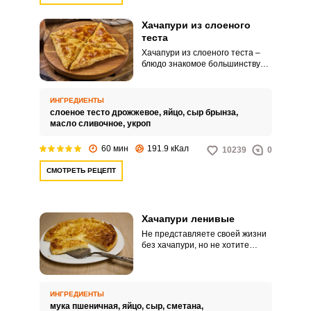
Хачапури из слоеного
теста
Хачапури из слоеного теста –
блюдо знакомое большинству
наших граждан, несмотря на
страну своего происхождения,
не является экзотическим.
ИНГРЕДИЕНТЫ
Приготовить такую выпечку
слоеное тесто дрожжевое,
яйцо,
сыр брынза,
совсем несложно, учитывая то,
масло сливочное,
укроп
что все необходимые для этого
ингредиенты вы с легкостью
60 мин
191.9 кКал
10239
0
найдете в своем холодильнике.
СМОТРЕТЬ РЕЦЕПТ
Хачапури ленивые
Не представляете своей жизни
без хачапури, но не хотите
тратить слишком много времени
на их приготовление? Тогда наш
рецепт ленивых хачапури
специально для вас. Весь секрет
ИНГРЕДИЕНТЫ
этого блюда заключается в том,
мука пшеничная,
яйцо,
сыр,
сметана,