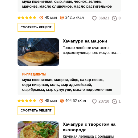
мука пшеничная,
сыр,
яйцо,
чеснок,
зелень,
майонез,
масло сливочное,
масло растительное
40 мин
242.5 кКал
36923
0
СМОТРЕТЬ РЕЦЕПТ
Хачапури на мацони
Тонкие лепёшки считаются
верхом кулинарного искусства.
Тесто из мацони мягкое и
эластичное, хорошо
раскатывается и пропекается.
ИНГРЕДИЕНТЫ
мука пшеничная,
мацони,
яйцо,
сахар-песок,
сода пищевая,
соль,
сыр адыгейский,
сыр брынза,
сыр сулугуни,
масло подсолнечное
45 мин
404.62 кКал
23710
1
СМОТРЕТЬ РЕЦЕПТ
Хачапури с творогом на
сковороде
Крупная лепёшка с большим