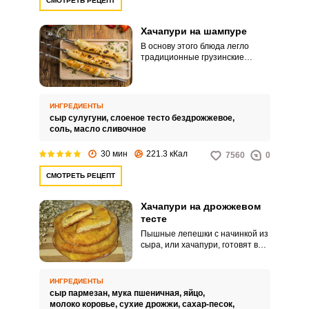
СМОТРЕТЬ РЕЦЕПТ
Хачапури на шампуре
В основу этого блюда легло
традиционные грузинские
хачапури. Хорошее дополнение
к шашлыкам и запеченным на
мангале овощам.
ИНГРЕДИЕНТЫ
сыр сулугуни,
слоеное тесто бездрожжевое,
соль,
масло сливочное
30 мин
221.3 кКал
7560
0
СМОТРЕТЬ РЕЦЕПТ
Хачапури на дрожжевом
тесте
Пышные лепешки с начинкой из
сыра, или хачапури, готовят в
духовке. Для получения
золотистой корочки тесто
смазывают взбитым яйцом.
ИНГРЕДИЕНТЫ
сыр пармезан,
мука пшеничная,
яйцо,
молоко коровье,
сухие дрожжи,
сахар-песок,