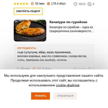
50 мин
178.4 кКал
9015
0
СМОТРЕТЬ РЕЦЕПТ
Хачапури по-гурийски
Хачапури по-гурийски – одна из
традиционных разновидностей
хачапури. Это грузинская
выпечка в виде полумесяца
готовится с добавлением яйца.
ИНГРЕДИЕНТЫ
сыр сулугуни,
яйцо,
мука пшеничная,
молоко коровье,
масло сливочное,
сахар-песок,
соль,
приправа (на выбор),
зелень
60 мин
191.6 кКал
5336
0
Мы используем для наилучшего представления нашего сайта.
СМОТРЕТЬ РЕЦЕПТ
Продолжая использовать этот сайт, вы соглашаетесь с
использованием
cookie-файлов
Хачапури по-аджарски
ПРИНЯТЬ
ОТКАЗАТЬСЯ
без дрожжей
Хачапури по-аджарски без
дрожжей – лепешки в форме