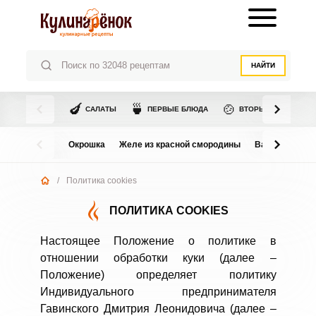
НАЙТИ
🍆
🍵
🍲
САЛАТЫ
ПЕРВЫЕ БЛЮДА
ВТОРЫЕ БЛЮДА
Окрошка
Желе из красной смородины
Варенье из в
/
Политика cookies
ПОЛИТИКА COOKIES
Настоящее Положение о политике в
отношении обработки куки (далее –
Положение) определяет политику
Индивидуального предпринимателя
Гавинского Дмитрия Леонидовича (далее –