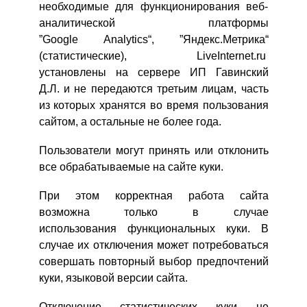
необходимые для функционирования веб-
аналитической платформы
ВХОД
”Google Analytics“, ”Яндекс.Метрика“
ЕЩЕ НЕ ЗАРЕГИСТРИРОВАННЫ?
(статистические), LiveInternet.ru
установлены на сервере ИП Гавинский
Забыли пароль?
Д.Л. и не передаются третьим лицам, часть
из которых хранятся во время пользования
сайтом, а остальные не более года.
Пользователи могут принять или отклонить
все обрабатываемые на сайте куки.
При этом корректная работа сайта
возможна только в случае
использования функциональных куки. В
случае их отключения может потребоваться
совершать повторный выбор предпочтений
куки, языковой версии сайта.
Отключение статистических куки не