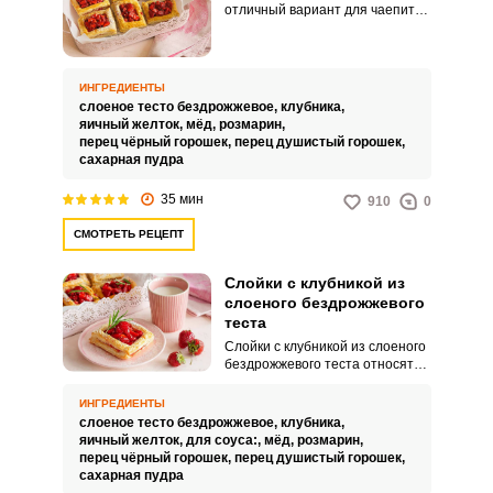
отличный вариант для чаепития
на даче. Тем более что возиться
с тестом нет необходимости (в
рецепте используем
магазинное), а клубнику для
ИНГРЕДИЕНТЫ
начинки можно найти прямо у
слоеное тесто бездрожжевое,
клубника,
себя на участке.
яичный желток,
мёд,
розмарин,
перец чёрный горошек,
перец душистый горошек,
сахарная пудра
35 мин
910
0
СМОТРЕТЬ РЕЦЕПТ
Слойки с клубникой из
слоеного бездрожжевого
теста
Слойки с клубникой из слоеного
бездрожжевого теста относятся
к вариантам быстрой и простой
выпечки к чаю. При термической
ИНГРЕДИЕНТЫ
обработке клубника теряет
слоеное тесто бездрожжевое,
клубника,
большую часть аромата и вкуса,
яичный желток,
для соуса:,
мёд,
розмарин,
поэтому вам предлагается
перец чёрный горошек,
перец душистый горошек,
испечь слойки и заполнить их
сахарная пудра
свежей клубникой, дополненной