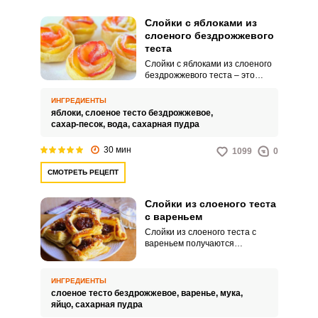
Слойки с яблоками из
слоеного бездрожжевого
теста
Слойки с яблоками из слоеного
бездрожжевого теста – это
нарядный и изысканный десерт,
который покоряет всем: начиная
ИНГРЕДИЕНТЫ
от аппетитного внешнего вида и
яблоки,
слоеное тесто бездрожжевое,
сочетания текстур. Тонкие
сахар-песок,
вода,
сахарная пудра
ломтики фруктов идеально
гармонируют с похрустывающим
30 мин
1099
0
и золотистым тестом, которое
можно запросто приобрести в
СМОТРЕТЬ РЕЦЕПТ
ближайшем супермаркете.
Слойки из слоеного теста
с вареньем
Слойки из слоеного теста с
вареньем получаются
невероятно привлекательными,
приятными по вкусу и очень
аппетитными. Отличное
ИНГРЕДИЕНТЫ
кулинарное решение для
слоеное тесто бездрожжевое,
варенье,
мука,
вашего домашнего чаепития.
яйцо,
сахарная пудра