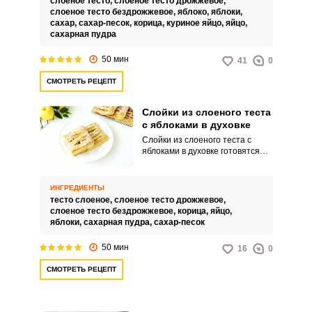
слоёное тесто,
слоеное тесто дрожжевое,
простоту готовки любят эти
слоеное тесто бездрожжевое,
яблоко,
яблоки,
слойки все мамы, ведь от такого
сахар,
сахар-песок,
корица,
куриное яйцо,
яйцо,
лакомства не откажется ни один
сахарная пудра
ребёнок! Отлично слойки
подходят для учебного
50 мин
41
0
перекуса, обеда на работе, ведь
с чашкой кофе они просто тают
СМОТРЕТЬ РЕЦЕПТ
во рту! Советы по
ингредиентам:Выбирая слоёное
тесто, смотрите на состав, в
Слойки из слоеного теста
котором должно быть сливочное
с яблоками в духовке
масло и не должно быть
Слойки из слоеного теста с
маргарина.Для приготовления
яблоками в духовке готовятся
слоек тесто необходимо
максимально просто при
немного охладить.Яблоки
использовании уже готового
выбирайте мягких и сладких
теста. Яблочное угощение
сортов.Простой сахар, по
ИНГРЕДИЕНТЫ
выглядит привлекательно и
желанию, можете заменить
тесто слоеное,
слоеное тесто дрожжевое,
украсит собой любое
сахаром тростниковым.
слоеное тесто бездрожжевое,
корица,
яйцо,
мероприятие независимо от
яблоки,
сахарная пудра,
сахар-песок
повода.
50 мин
16
0
СМОТРЕТЬ РЕЦЕПТ