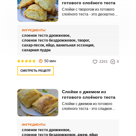
готового слоёного теста
Слойки с творогом из готового
слоёного теста - это десертное
блюдо, приготовленное из
готового слоеного теста,
которое наполняется начинкой
ИНГРЕДИЕНТЫ
из творога и выпекается до
слоеное тесто дрожжевое,
золотистой корочки. Они
слоеное тесто бездрожжевое,
творог,
идеально подходят для
сахар-песок,
яйцо,
ванильная эссенция,
завтрака, полдника или десерта.
сахарная пудра
50 мин
2201
0
СМОТРЕТЬ РЕЦЕПТ
Слойки с джемом из
готового слоёного теста
Слойки с джемом из готового
слоёного теста - это сладкое
блюдо, приготовленное с
использованием готового
слоёного теста и джема. Сам
ИНГРЕДИЕНТЫ
процесс приготовления
слоеное тесто дрожжевое,
достаточно простой и быстрый,
слоеное тесто бездрожжевое,
джем,
яйцо