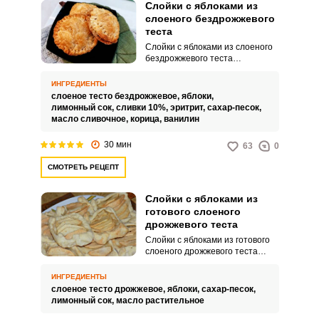
Слойки с яблоками из
слоеного бездрожжевого
теста
Слойки с яблоками из слоеного
бездрожжевого теста
получаются более воздушными
и хрустящими в сравнении с
ИНГРЕДИЕНТЫ
дрожжевым тестом, а готовятся
слоеное тесто бездрожжевое,
яблоки,
просто и быстро. В этом
лимонный сок,
сливки 10%,
эритрит,
сахар-песок,
рецепте готовим вкусную
масло сливочное,
корица,
ванилин
яблочную начинку из
карамелизированных яблок в
30 мин
63
0
дополнении со сливками,
корицей и ванилином, а сахар
СМОТРЕТЬ РЕЦЕПТ
заменим эритритом.
Слойки с яблоками из
готового слоеного
дрожжевого теста
Слойки с яблоками из готового
слоеного дрожжевого теста
имеют общую рецептуру, а
сформировать их можно по-
ИНГРЕДИЕНТЫ
разному. В этом варианте
слоеное тесто дрожжевое,
яблоки,
сахар-песок,
выпекаем слойки открытыми.
лимонный сок,
масло растительное