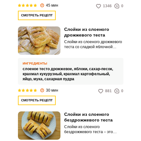
45 мин
1346
0
СМОТРЕТЬ РЕЦЕПТ
Слойки из слоеного
дрожжевого теста
Слойки из слоеного дрожжевого
теста со сладкой яблочной
начинкой – это румяное и
аппетитное угощение, которое
готовится за считанные минуты
ИНГРЕДИЕНТЫ
и поражает своими вкусовыми
слоеное тесто дрожжевое,
яблоки,
сахар-песок,
характеристиками. Такая
крахмал кукурузный,
крахмал картофельный,
домашняя выпечка станет для
яйцо,
мука,
сахарная пудра
вас отличным завтраком либо
полдником, вместе с чашкой
30 мин
881
0
горячего напитка.
СМОТРЕТЬ РЕЦЕПТ
Слойки из слоеного
бездрожжевого теста
Слойки из слоеного
бездрожжевого теста – это
простой и быстрый способ