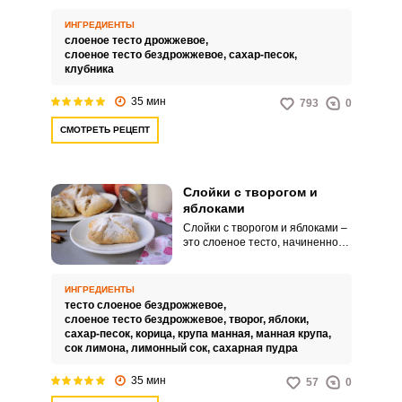
избежать возможных подвохов,
сочетанием сочной ягодной
которые могут подкидывать
начинки и нежного, в меру
ИНГРЕДИЕНТЫ
недобросовестные
хрустящего теста. Такая
слоеное тесто дрожжевое,
производители.Используйте
выпечка прекрасно подойдет
слоеное тесто бездрожжевое,
сахар-песок,
только спелую клубнику, не
для чаепития в семейном кругу.
клубника
имеющую признаков ударов и
гнили для приготовления торта,
35 мин
793
0
так как непосредственно от ее
качества будет зависеть
СМОТРЕТЬ РЕЦЕПТ
качество будущего
торта.Используйте муку только
высшего сорта или специальную
кондитерскую муку.Используйте
Слойки с творогом и
желирующий сахар, так начинка
яблоками
в слойках не будет
расползаться.
Слойки с творогом и яблоками –
это слоеное тесто, начиненное
творогом и нарезанными
яблоками. Это вкусный и
питательный десерт, который
ИНГРЕДИЕНТЫ
прекрасно подойдет для
тесто слоеное бездрожжевое,
завтрака и зарядит вас энергией
слоеное тесто бездрожжевое,
творог,
яблоки,
на целый день.
сахар-песок,
корица,
крупа манная,
манная крупа,
сок лимона,
лимонный сок,
сахарная пудра
35 мин
57
0