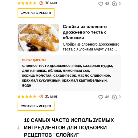
30 мин
48
0
СМОТРЕТЬ РЕЦЕПТ
Слойки из слоеного
дрожжевого теста с
яблоками
Слойки из слоеного дрожжевого
теста с яблоками будут у вас
самым простым и быстрым
вариантом домашней выпечки, а
ИНГРЕДИЕНТЫ
на дрожжевом слоеном тесте
слоеное тесто дрожжевое,
яйцо,
сахарная пудра,
они всегда получаются
для начинки:,
яблоки,
лимонный сок,
ВХОД НА САЙТ
РЕГИСТРАЦИЯ
пышными и с хрустящей
корица молотая,
сахар-песок,
масло сливочное,
корочкой. В этом рецепте яблоки
крахмал кукурузный,
крахмал картофельный,
для начинки карамелизируем с
вода
Войдите
добавлением крахмала.
с помощью социальных сетей:
35 мин
46
0
СМОТРЕТЬ РЕЦЕПТ
или
10 САМЫХ ЧАСТО ИСПОЛЬЗУЕМЫХ
ИНГРЕДИЕНТОВ ДЛЯ ПОДБОРКИ
РЕЦЕПТОВ “СЛОЙКИ”