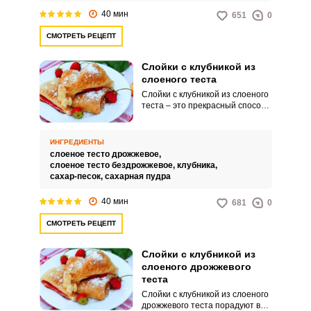
пряным медовым соусом.
40 мин
651
0
СМОТРЕТЬ РЕЦЕПТ
Слойки с клубникой из
слоеного теста
Слойки с клубникой из слоеного
теста – это прекрасный способ
получить вкусный и освежающий
летний дессерт, прекрасно
подходящий для дачного
ИНГРЕДИЕНТЫ
чаепития, не заморачиваясь с
слоеное тесто дрожжевое,
приготовлением теста. Ведь
слоеное тесто бездрожжевое,
клубника,
именно слоеное тесто – это
сахар-песок,
сахарная пудра
самое сложное, что есть в
приготовлении слоек, а здесь
40 мин
681
0
его можно просто купить в
магазине шаговой доступности
СМОТРЕТЬ РЕЦЕПТ
или использовать собственную
заготовку, сделанную ранее,
которую вы хранили в
Слойки с клубникой из
морозильной камере как раз для
слоеного дрожжевого
такого случая. Советы по
теста
ингредиентам:Используйте
продукты только знакомых вам и
Слойки с клубникой из слоеного
проверенных брендов, чтобы
дрожжевого теста порадуют вас