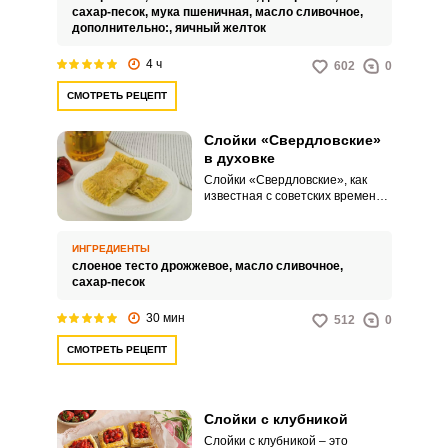
сахар-песок,
мука пшеничная,
масло сливочное,
дополнительно:,
яичный желток
4 ч
602
0
СМОТРЕТЬ РЕЦЕПТ
Слойки «Свердловские»
в духовке
Слойки «Свердловские», как
известная с советских времен
выпечка, готовятся непросто.
Есть варианты согласно ГОСТУ,
в которых замешивается
ИНГРЕДИЕНТЫ
дрожжевое тесто и 4–6 раз
слоеное тесто дрожжевое,
масло сливочное,
слоится со сливочным маслом
сахар-песок
или кондитерской крошкой.
30 мин
512
0
СМОТРЕТЬ РЕЦЕПТ
Слойки с клубникой
Слойки с клубникой – это