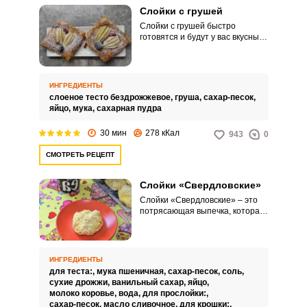
Слойки с грушей
Слойки с грушей быстро
готовятся и будут у вас вкусным
вариантом простой домашней
выпечки. Для них берется
слоеное бездрожжевое теста,
чтобы слойки получились
ИНГРЕДИЕНТЫ
хрустящими.
слоеное тесто бездрожжевое,
груша,
сахар-песок,
яйцо,
мука,
сахарная пудра
30 мин
278 кКал
943
0
СМОТРЕТЬ РЕЦЕПТ
Слойки «Свердловские»
Слойки «Свердловские» – это
потрясающая выпечка, которая
не оставляет равнодушных.
Процесс приготовления
чудесного десерта к чаю
занимает немало времени, но
ИНГРЕДИЕНТЫ
результат, несомненно, стоит
для теста:,
мука пшеничная,
сахар-песок,
соль,
того.
сухие дрожжи,
ванильный сахар,
яйцо,
молоко коровье,
вода,
для прослойки:,
сахар-песок,
масло сливочное,
для крошки:,