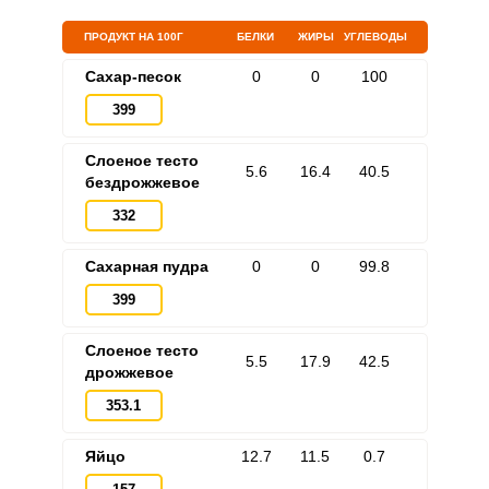
ПРОДУКТ НА 100Г
БЕЛКИ
ЖИРЫ
УГЛЕВОДЫ
Сахар-песок
0
0
100
Запомнить меня
399
ВХОД
Слоеное тесто
5.6
16.4
40.5
бездрожжевое
ЕЩЕ НЕ ЗАРЕГИСТРИРОВАННЫ?
332
Забыли пароль?
Сахарная пудра
0
0
99.8
399
Слоеное тесто
5.5
17.9
42.5
дрожжевое
353.1
Яйцо
12.7
11.5
0.7