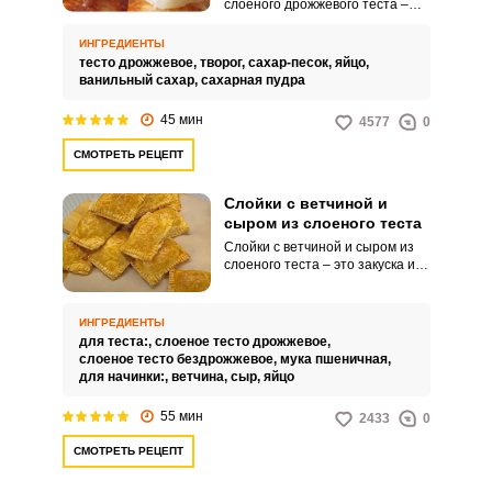
слоёного дрожжевого теста –
это утонченное и аппетитное
лакомство, представляющее
ИНГРЕДИЕНТЫ
собой слойки из слоёного
тесто дрожжевое,
творог,
сахар-песок,
яйцо,
дрожжевого теста, которые
ванильный сахар,
сахарная пудра
наполнены нежной и кремовой
творожной начинкой. Для
45 мин
4577
0
приготовления этого блюда
используют готовое слоёное
СМОТРЕТЬ РЕЦЕПТ
дрожжевое тесто, которое
можно купить в супермаркетах
или в хлебопекарнях.
Слойки с ветчиной и
сыром из слоеного теста
Слойки с ветчиной и сыром из
слоеного теста – это закуска или
закусочное блюдо,
приготовленное из слоеного
теста, ветчины и сыра.
ИНГРЕДИЕНТЫ
Основной чертой этого блюда
для теста:,
слоеное тесто дрожжевое,
является использование
слоеное тесто бездрожжевое,
мука пшеничная,
слоеного теста, которое
для начинки:,
ветчина,
сыр,
яйцо
обеспечивает хрустящую и
легкую текстуру.
55 мин
2433
0
СМОТРЕТЬ РЕЦЕПТ