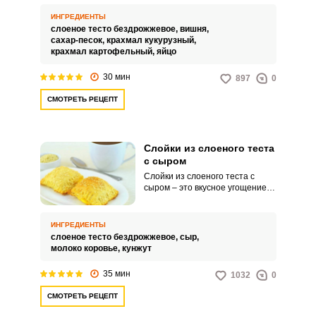
порадовать себя и близких
аппетитным угощением. Такую
ИНГРЕДИЕНТЫ
выпечку можно подавать к столу
слоеное тесто бездрожжевое,
вишня,
с чаем или другими горячими
сахар-песок,
крахмал кукурузный,
напитками.
крахмал картофельный,
яйцо
30 мин
897
0
СМОТРЕТЬ РЕЦЕПТ
Слойки из слоеного теста
с сыром
Слойки из слоеного теста с
сыром – это вкусное угощение,
которое идеально подойдет для
вашего домашнего завтрака или
перекуса. Такой продукт
ИНГРЕДИЕНТЫ
порадует простым и быстрым
слоеное тесто бездрожжевое,
сыр,
кулинарным процессом.
молоко коровье,
кунжут
35 мин
1032
0
СМОТРЕТЬ РЕЦЕПТ