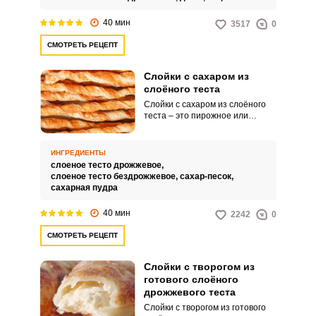
а в результате получаются
сладкие и ароматные слойки с
40 мин
3517
0
сочным джемом, идеальные для
завтрака, десерта или
СМОТРЕТЬ РЕЦЕПТ
чаепития.Если у вас есть
возможность, выбирайте свежее
и высококачественное слоёное
Слойки с сахаром из
тесто, либо приготовьте его
слоёного теста
самостоятельно.
Слойки с сахаром из слоёного
теста – это пирожное или
выпечка, приготовленная из
слоёного теста, которое в
процессе приготовления
ИНГРЕДИЕНТЫ
скручивается в спираль и
слоеное тесто дрожжевое,
заполняется сахарной
слоеное тесто бездрожжевое,
сахар-песок,
начинкой. Слоёное тесто
сахарная пудра
характеризуется множеством
тонких слоёв, разделенных
40 мин
2242
0
тонкими слоями масла или
маргарина, что придаёт ему
СМОТРЕТЬ РЕЦЕПТ
лёгкую и хрустящую текстуру.
Слойки с творогом из
готового слоёного
дрожжевого теста
Слойки с творогом из готового