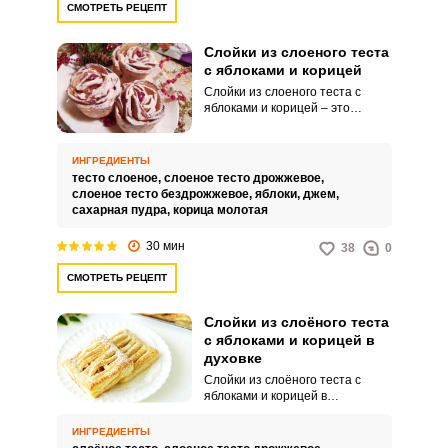
СМОТРЕТЬ РЕЦЕПТ
Слойки из слоеного теста
с яблоками и корицей
Слойки из слоеного теста с
яблоками и корицей – это
очередной традиционный
десерт, который схож по своей
структуре со штруделем, здесь
ИНГРЕДИЕНТЫ
также используют тесто и
тесто слоеное,
слоеное тесто дрожжевое,
яблочную начинку слоями, из-за
слоеное тесто бездрожжевое,
яблоки,
джем,
чего блюдо и называется
сахарная пудра,
корица молотая
слойки. Блюдо получается очень
вкусным с ярким яблочным
30 мин
38
0
вкусом.
СМОТРЕТЬ РЕЦЕПТ
Слойки из слоёного теста
с яблоками и корицей в
духовке
Слойки из слоёного теста с
яблоками и корицей в
духовке − идеальный десерт для
тех, кто только-только пришёл в
ИНГРЕДИЕНТЫ
мир кулинарии. Также за