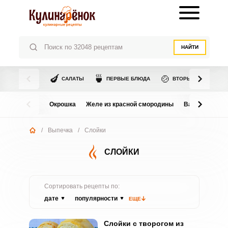
НАЙТИ
🍆
🍵
🍲
САЛАТЫ
ПЕРВЫЕ БЛЮДА
ВТОРЫЕ БЛЮДА
Окрошка
Желе из красной смородины
Варенье из в
/
Выпечка
/
Слойки
СЛОЙКИ
Сортировать рецепты по:
дате
популярности
ЕЩЕ
Слойки с творогом из