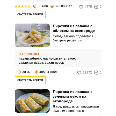
50 мин
398.88 кКал
4775
0
СМОТРЕТЬ РЕЦЕПТ
Пирожки из лаваша с
яблоком на сковороде
Сегодня я хочу поделиться
быстрым рецептом
необыкновенно вкусных
ленивых пирожков с яблоками
на сковороде. Домашняя
ИНГРЕДИЕНТЫ
выпечка получается хрустящей
лаваш,
яблоки,
масло растительное,
с нежной и сочной начинкой.
сахарная пудра,
сахар-песок
30 мин
485.04 кКал
12372
0
СМОТРЕТЬ РЕЦЕПТ
Пирожки из лаваша с
зеленым луком на
сковороде
Я хочу поделиться невероятно
вкусным и простым в
исполнении рецептом пирожков