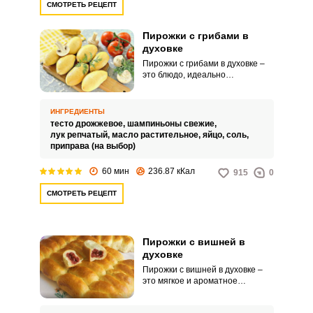
СМОТРЕТЬ РЕЦЕПТ
Пирожки с грибами в
духовке
Пирожки с грибами в духовке –
это блюдо, идеально
подходящее для сытного и
питательного перекуса, который
не утрачивает свои вкусовые
ИНГРЕДИЕНТЫ
качества даже после остывания.
тесто дрожжевое,
шампиньоны свежие,
Для того чтобы сократить время
лук репчатый,
масло растительное,
яйцо,
соль,
процесса приготовления, в
приправа (на выбор)
рецепте используется уже
готовое дрожжевое тесто.
60 мин
236.87 кКал
915
0
СМОТРЕТЬ РЕЦЕПТ
Пирожки с вишней в
духовке
Пирожки с вишней в духовке –
это мягкое и ароматное
угощение, которое многим из
нас, пекли еще бабушки в