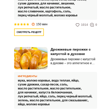
аппетитной.
сухие дрожжи,
для начинки:,
вешенки,
лук репчатый,
масло растительное,
масло сливочное,
картофель,
соль,
перец чёрный молотый,
молоко коровье
150 мин
1014
0
СМОТРЕТЬ РЕЦЕПТ
Дрожжевые пирожки с
капустой в духовке
Дрожжевые пирожки с капустой
в духовке – это аппетитное и
сытное угощение, которое точно
ненадолго задержится на
вашем столе. Сочетание
ИНГРЕДИЕНТЫ
румяного теста и сочной
мука,
молоко коровье,
вода теплая,
яйцо,
начинки никого не оставит
сухие дрожжи,
сахар-песок,
соль,
равнодушным.
масло растительное,
масло растительное,
для начинки:,
капуста белокочанная,
лук репчатый,
яйцо,
соль,
перец черный молотый,
зелень,
масло растительное,
для смазывания:,
яйцо,
молоко коровье