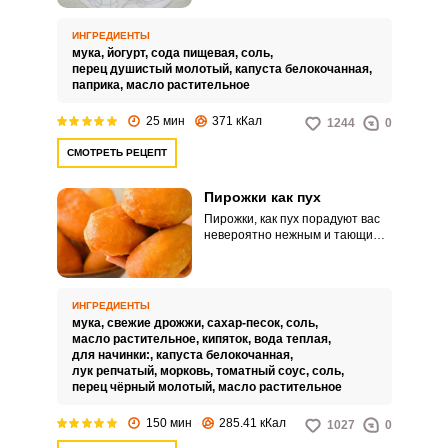
перекуса. Такое угощение
порадует ярким вкусом,
ИНГРЕДИЕНТЫ
питательностью и аппетитным
мука,
йогурт,
сода пищевая,
соль,
внешним видом.
перец душистый молотый,
капуста белокочанная,
паприка,
масло растительное
25 мин
371 кКал
1244
0
СМОТРЕТЬ РЕЦЕПТ
Пирожки как пух
Пирожки, как пух порадуют вас
невероятно нежным и тающим
во рту вкусом, а также
привлекательным внешним
видом. Такое угощение точно
никого не оставит
ИНГРЕДИЕНТЫ
равнодушным.
мука,
свежие дрожжи,
сахар-песок,
соль,
масло растительное,
кипяток,
вода теплая,
для начинки:,
капуста белокочанная,
лук репчатый,
морковь,
томатный соус,
соль,
перец чёрный молотый,
масло растительное
150 мин
285.41 кКал
1027
0