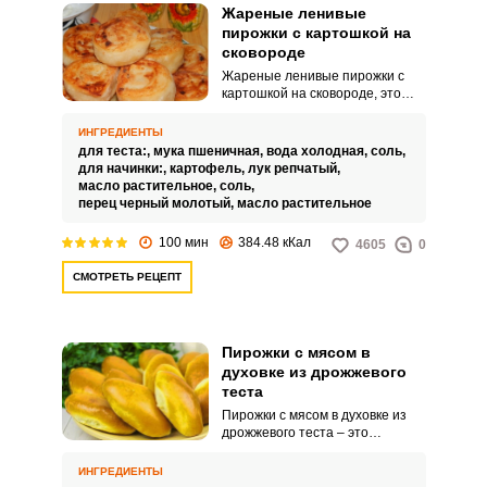
Жареные ленивые
пирожки с картошкой на
сковороде
Жареные ленивые пирожки с
картошкой на сковороде, это
вкусное и ароматное блюдо.
Ключевое слово «ленивые».
ИНГРЕДИЕНТЫ
для теста:,
мука пшеничная,
вода холодная,
соль,
для начинки:,
картофель,
лук репчатый,
масло растительное,
соль,
перец черный молотый,
масло растительное
100 мин
384.48 кКал
4605
0
СМОТРЕТЬ РЕЦЕПТ
Пирожки с мясом в
духовке из дрожжевого
теста
Пирожки с мясом в духовке из
дрожжевого теста – это
аппетитное и сытное угощение
для всей семьи. Такой продукт
ИНГРЕДИЕНТЫ
послужит отличным перекусом.