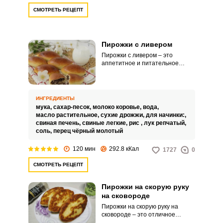
СМОТРЕТЬ РЕЦЕПТ
Пирожки с ливером
Пирожки с ливером – это
аппетитное и питательное
угощение для всей семьи.
Сочетание пышного румяного
теста с яркой сочной начинкой
никого не оставит
ИНГРЕДИЕНТЫ
равнодушным.
мука,
сахар-песок,
молоко коровье,
вода,
масло растительное,
сухие дрожжи,
для начинки:,
свиная печень,
свиные легкие,
рис ,
лук репчатый,
соль,
перец чёрный молотый
120 мин
292.8 кКал
1727
0
СМОТРЕТЬ РЕЦЕПТ
Пирожки на скорую руку
на сковороде
Пирожки на скорую руку на
сковороде – это отличное
решение для вашего домашнего