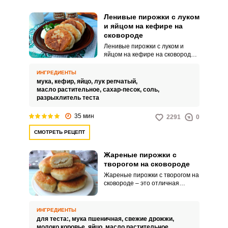
Ленивые пирожки с луком
и яйцом на кефире на
сковороде
Ленивые пирожки с луком и
яйцом на кефире на сковороде –
это простое и вкусное блюдо,
которое представляет собой
ИНГРЕДИЕНТЫ
пышные пирожки,
мука,
кефир,
яйцо,
лук репчатый,
приготовленные из теста на
масло растительное,
сахар-песок,
соль,
основе кефира, с добавлением
разрыхлитель теста
лука и яиц. Это блюдо получило
свое название, "ленивые
35 мин
2291
0
пирожки", из-за отсутствия
необходимости в формовании и
СМОТРЕТЬ РЕЦЕПТ
складывании теста, как при
обычных пирожках.
Жареные пирожки с
творогом на сковороде
Жареные пирожки с творогом на
сковороде – это отличная
домашняя выпечка. Жаль, что
современные хозяйки редко
пекут дома различные
ИНГРЕДИЕНТЫ
вкусности.
для теста:,
мука пшеничная,
свежие дрожжи,
молоко коровье,
яйцо,
масло растительное,