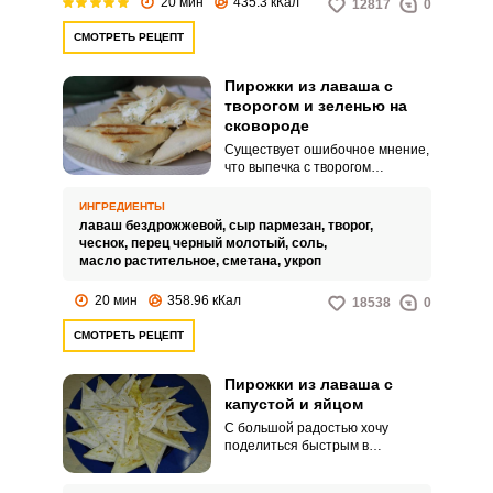
20 мин
435.3 кКал
12817
0
СМОТРЕТЬ РЕЦЕПТ
Пирожки из лаваша с
творогом и зеленью на
сковороде
Существует ошибочное мнение,
что выпечка с творогом
обязательно сладкая.
Предлагаю приготовить
ИНГРЕДИЕНТЫ
необыкновенно вкусные и
лаваш бездрожжевой,
сыр пармезан,
творог,
аппетитные пирожки из лаваша
чеснок,
перец черный молотый,
соль,
с творогом и зеленью на
масло растительное,
сметана,
укроп
сковороде, которые удобно
брать с собой в поездку или на
20 мин
358.96 кКал
18538
0
пикник.
СМОТРЕТЬ РЕЦЕПТ
Пирожки из лаваша с
капустой и яйцом
С большой радостью хочу
поделиться быстрым в
приготовлении рецептом
пирожков из лаваша с капустой