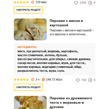
120 мин
1405
0
СМОТРЕТЬ РЕЦЕПТ
Пирожки с мясом и
картошкой
Пирожки с мясом и картошкой –
это вкусное и аппетитное
угощение для всей семьи,
которое точно никого не оставит
равнодушным. Порадуйте себя
ИНГРЕДИЕНТЫ
и близких сочетанием нежного
мясо,
лук репчатый,
морковь,
картофель,
румяного теста и сочной
масло сливочное,
зелень,
бульон,
начинки из мяса и картофеля.
масло растительное,
для опары:,
свежие дрожжи,
сахар-песок,
молоко коровье,
мука,
для теста:,
молоко коровье,
маргарин сливочный,
яйцо,
разрыхлитель теста,
мука,
соль
3 ч
246.73 кКал
730
0
СМОТРЕТЬ РЕЦЕПТ
Пирожки из дрожжевого
теста с морковью в
духовке