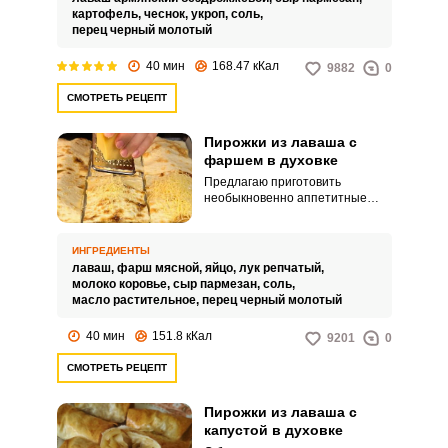
картофель,
чеснок,
укроп,
соль,
перец черный молотый
40 мин
168.47 кКал
9882
0
СМОТРЕТЬ РЕЦЕПТ
Пирожки из лаваша с
фаршем в духовке
Предлагаю приготовить
необыкновенно аппетитные
пирожки из лаваша с фаршем в
духовке. Пирожки получаются с
сочной начинкой и хрустящим
ИНГРЕДИЕНТЫ
тонким тестом.
лаваш,
фарш мясной,
яйцо,
лук репчатый,
молоко коровье,
сыр пармезан,
соль,
масло растительное,
перец черный молотый
40 мин
151.8 кКал
9201
0
СМОТРЕТЬ РЕЦЕПТ
Пирожки из лаваша с
капустой в духовке