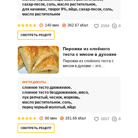
сахар-песок,
соль,
масло растительное,
для начинки:,
творог 9%,
яйцо,
сахар-песок,
соль,
масло растительное
140 мин
362.67 кКал
2154
0
СМОТРЕТЬ РЕЦЕПТ
Пирожки из слоёного
теста с мясом в духовке
Пирожки из слоёного теста с
мясом в духовке – это
кулинарное блюдо, состоящее
из слоеного теста, которое
обжаривается в духовке до
ИНГРЕДИЕНТЫ
золотистой корочки, а внутри
слоеное тесто дрожжевое,
содержит начинку из мяса. Это
слоеное тесто бездрожжевое,
мясо,
классическое и популярное
лук репчатый,
чеснок,
морковь,
блюдо, которое можно встретить
масло растительное,
соль,
в различных кухнях, включая
перец черный молотый,
яйцо
русскую, восточноевропейскую и
многие другие.
60 мин
261.66 кКал
1017
0
СМОТРЕТЬ РЕЦЕПТ