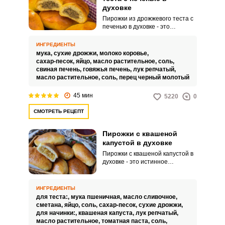
духовке
Пирожки из дрожжевого теста с
печенью в духовке - это
кулинарное блюдо, состоящее
из пирожков, приготовленных из
ИНГРЕДИЕНТЫ
дрожжевого теста, и начинки из
мука,
сухие дрожжи,
молоко коровье,
печени. Готовые пирожки с
сахар-песок,
яйцо,
масло растительное,
соль,
печенью из дрожжевого теста
свиная печень,
говяжья печень,
лук репчатый,
могут подаваться горячие или
масло растительное,
соль,
перец черный молотый
теплые и отлично подходят в
качестве закуски или основного
45 мин
5220
0
блюда.Используйте свежие и
качественные ингредиенты,
СМОТРЕТЬ РЕЦЕПТ
включая муку, дрожжи, печень и
специи.
Пирожки с квашеной
капустой в духовке
Пирожки с квашеной капустой в
духовке - это истинное
воплощение вкусов русской
кухни, с ее традиционными
ароматами и нежным тестом.
ИНГРЕДИЕНТЫ
Хрустящее тесто, пропитанное
для теста:,
мука пшеничная,
масло сливочное,
маслом и йогуртом, окружает
сметана,
яйцо,
соль,
сахар-песок,
сухие дрожжи,
начинку из квашеной капусты,
для начинки:,
квашеная капуста,
лук репчатый,
сочетающей кислоту и мягкость
масло растительное,
томатная паста,
соль,