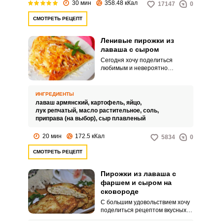
30 мин
358.48 кКал
17147
0
СМОТРЕТЬ РЕЦЕПТ
Ленивые пирожки из
лаваша с сыром
Сегодня хочу поделиться
любимым и невероятно
вкусным, на мой взгляд,
рецептом ленивых пирожков из
лаваша с сыром. Процесс
ИНГРЕДИЕНТЫ
приготовления выпечки
лаваш армянский,
картофель,
яйцо,
достаточно простой и
лук репчатый,
масло растительное,
соль,
нетрудоемкий.
приправа (на выбор),
сыр плавленый
20 мин
172.5 кКал
5834
0
СМОТРЕТЬ РЕЦЕПТ
Пирожки из лаваша с
фаршем и сыром на
сковороде
С большим удовольствием хочу
поделиться рецептом вкусных и
быстрых в приготовлении