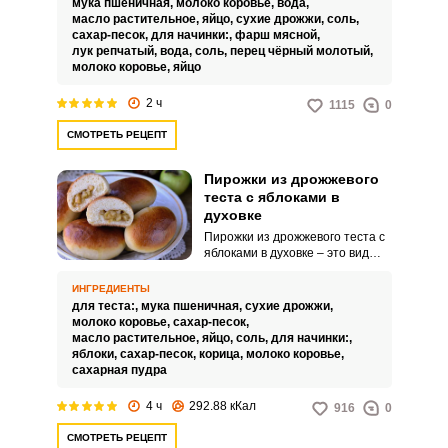
мука пшеничная,
молоко коровье,
вода,
масло растительное,
яйцо,
сухие дрожжи,
соль,
сахар-песок,
для начинки:,
фарш мясной,
лук репчатый,
вода,
соль,
перец чёрный молотый,
молоко коровье,
яйцо
2 ч
1115
0
СМОТРЕТЬ РЕЦЕПТ
Пирожки из дрожжевого
теста с яблоками в
духовке
Пирожки из дрожжевого теста с
яблоками в духовке – это вид
выпечки, приготовленный из
дрожжевого теста, внутри
ИНГРЕДИЕНТЫ
которого находится начинка из
для теста:,
мука пшеничная,
сухие дрожжи,
яблок. Они обычно имеют форму
молоко коровье,
сахар-песок,
маленьких круглых или
масло растительное,
яйцо,
соль,
для начинки:,
овальных булочек.
яблоки,
сахар-песок,
корица,
молоко коровье,
сахарная пудра
4 ч
292.88 кКал
916
0
СМОТРЕТЬ РЕЦЕПТ