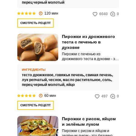
в идеальной пропорции.
перец черный молотый
120 мин
6040
0
СМОТРЕТЬ РЕЦЕПТ
Пирожки из дрожжевого
теста с печенью в
духовке
Пирожки с печенью из
дрожжевого теста в духовке - это
кулинарное блюдо, состоящее
из пирожков, приготовленных из
ВХОД НА САЙТ
РЕГИСТРАЦИЯ
ИНГРЕДИЕНТЫ
дрожжевого теста, и начинки из
тесто дрожжевое,
говяжья печень,
свиная печень,
печени. Готовые пирожки с
лук репчатый,
чеснок,
масло растительное,
соль,
печенью из дрожжевого теста
перец черный молотый,
яйцо
Войдите
могут подаваться горячие или
теплые и отлично подходят в
с помощью социальных сетей:
60 мин
497
0
качестве закуски или основного
блюда.Используйте свежие и
СМОТРЕТЬ РЕЦЕПТ
качественные ингредиенты,
включая муку, дрожжи, печень и
специи.
или
Пирожки с рисом, яйцом
и зелёным луком
Пирожки с рисом и яйцом и
зелёным луком - это безумно