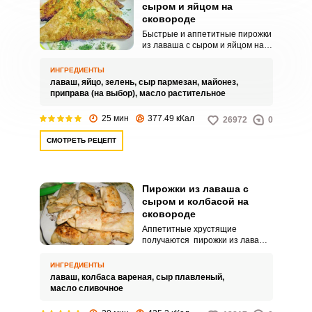
сыром и яйцом на
сковороде
Быстрые и аппетитные пирожки
из лаваша с сыром и яйцом на
сковороде. Используйте в
качестве начинки сыр и яйцо.
ИНГРЕДИЕНТЫ
лаваш,
яйцо,
зелень,
сыр пармезан,
майонез,
приправа (на выбор),
масло растительное
25 мин
377.49 кКал
26972
0
СМОТРЕТЬ РЕЦЕПТ
Пирожки из лаваша с
сыром и колбасой на
сковороде
Аппетитные хрустящие
получаются пирожки из лаваша
с сыром и колбасой на
сковороде. Сытная начинка из
ИНГРЕДИЕНТЫ
колбасы и сыра понравится
лаваш,
колбаса вареная,
сыр плавленый,
вашим домашним.
масло сливочное