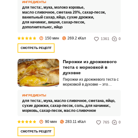
русских печках. Однако можно
ИНГРЕДИЕНТЫ
запросто поностальгировать и
для теста:,
мука,
молоко коровье,
приготовить такое угощение
масло сливочное,
сметана 20%,
сахар-песок,
самостоятельно, причем не
ванильный сахар,
яйцо,
сухие дрожжи,
потратив уйму времени, усилий
для начинки:,
вишня,
сахар-песок,
и продуктов.
дополнительно:,
яйцо
150 мин
269.2 кКал
1361
0
СМОТРЕТЬ РЕЦЕПТ
Пирожки из дрожжевого
теста с морковкой в
духовке
Пирожки из дрожжевого теста с
морковкой в духовке – это
простая и оригинальная
выпечка, которую готовят
ИНГРЕДИЕНТЫ
совсем не многие кулинары,
для теста:,
мука,
масло сливочное,
сметана,
яйцо,
однако зря. Нежное тесто
сухие дрожжи,
сахар-песок,
соль,
для начинки:,
отлично гармонирует с сочной
морковь,
сахар-песок,
масло сливочное
овощной начинкой,
дополненной сливочным
90 мин
283.11 кКал
765
0
маслом и небольшим
количеством сахарного песка.
СМОТРЕТЬ РЕЦЕПТ