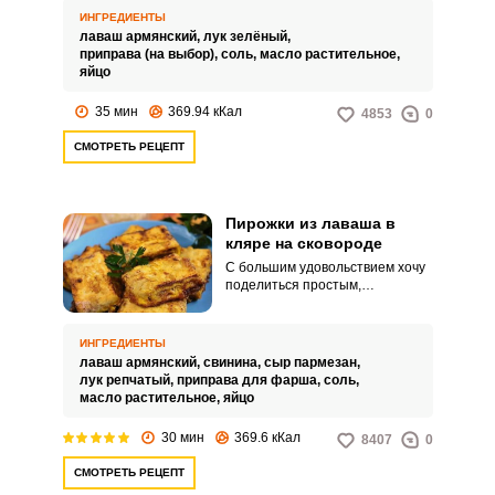
с зеленым луком на сковороде.
ИНГРЕДИЕНТЫ
Безусловно, у каждой хозяйки
лаваш армянский,
лук зелёный,
есть свои фирменные рецепты
приправа (на выбор),
соль,
масло растительное,
различных блюд и выпечки.
яйцо
35 мин
369.94 кКал
4853
0
СМОТРЕТЬ РЕЦЕПТ
Пирожки из лаваша в
кляре на сковороде
С большим удовольствием хочу
поделиться простым,
невероятно вкусным и быстрым
рецептом пирожков в кляре из
лаваша на сковороде. Пирожки
ИНГРЕДИЕНТЫ
прекрасно подойдут для
лаваш армянский,
свинина,
сыр пармезан,
завтрака, перекуса или
лук репчатый,
приправа для фарша,
соль,
дружеского чаепития.
масло растительное,
яйцо
30 мин
369.6 кКал
8407
0
СМОТРЕТЬ РЕЦЕПТ