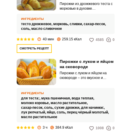
Пирожки из дрожжевого теста с
морковью в духовке
представляют собой
потрясающе нежную выпечку.
ИНГРЕДИЕНТЫ
Бюджетный рецепт в силах
тесто дрожжевое,
морковь,
сливки,
сахар-песок,
приготовить даже неопытный
соль,
масло сливочное
кулинар.
40 мин
259.15 кКал
4585
0
СМОТРЕТЬ РЕЦЕПТ
Пирожки с луком и яйцом
на сковороде
Пирожки с луком и яйцом на
сковороде – это вкусное и
питательное блюдо, состоящее
из нежного теста, наполненного
начинкой из обжаренного лука и
ИНГРЕДИЕНТЫ
яиц, приготовленных на
для теста:,
мука пшеничная,
вода теплая,
сковороде. Это традиционное и
молоко коровье,
масло растительное,
популярное блюдо, которое
сахар-песок,
соль,
сухие дрожжи,
для начинки:,
сочетает в себе разнообразные
лук репчатый,
яйцо,
соль,
перец чёрный молотый,
текстуры и ароматы.
масло растительное
3 ч
384.9 кКал
1008
0