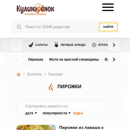
НАЙТИ
🍆
🍵
🍲
САЛАТЫ
ПЕРВЫЕ БЛЮДА
ВТОРЫЕ БЛЮДА
Окрошка
Желе из красной смородины
Варенье из в
/
Выпечка
/
Пирожки
ПИРОЖКИ
Сортировать рецепты по:
дате
популярности
ЕЩЕ
Пирожки из лаваша с