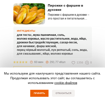
Пирожки с фаршем в
духовке
Пирожки с фаршем в духовке –
это простая и питательная
выпечка, которую можно
сделать для перекуса или
угощения гостей. Мы расскажем,
ИНГРЕДИЕНТЫ
как приготовить пышное и
для теста:,
мука пшеничная,
соль,
нежное тесто, которое
молоко коровье,
масло растительное,
вода,
яйцо,
прекрасно сочетается с сочной
дрожжи быстродействующие,
сахар-песок,
мясной начинкой.
для начинки:,
фарш мясной,
перец чёрный молотый,
лук репчатый,
соль,
вода,
для смазывания:,
яйцо,
молоко коровье
60 мин
291.77 кКал
1356
0
СМОТРЕТЬ РЕЦЕПТ
Мы используем для наилучшего представления нашего сайта.
Продолжая использовать этот сайт, вы соглашаетесь с
Пирожки из слоеного
использованием
cookie-файлов
теста с яблоками в
духовке
ПРИНЯТЬ
Пирожки из слоеного теста с
ОТКАЗАТЬСЯ
яблоками в духовке получаются
невероятно сочными,
приятными по вкусу и очень