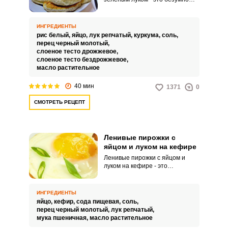
вкусное угощение, которое
состоит из небольших круглых
или треугольных пирожков,
ИНГРЕДИЕНТЫ
заполненных вареным рисом,
рис белый,
яйцо,
лук репчатый,
куркума,
соль,
яйцом и нарезанным луком.
перец черный молотый,
Пирожки обычно обжариваются
Запомнить меня
слоеное тесто дрожжевое,
в сковороде на масле до
слоеное тесто бездрожжевое,
золотистого цвета, что придает
масло растительное
ВХОД
им хрустящую корочку.
40 мин
1371
0
ЕЩЕ НЕ ЗАРЕГИСТРИРОВАННЫ?
СМОТРЕТЬ РЕЦЕПТ
Забыли пароль?
Ленивые пирожки с
яйцом и луком на кефире
Ленивые пирожки с яйцом и
луком на кефире - это
традиционное блюдо, которое
входит в кулинарное наследие
русской кухни и может быть
ИНГРЕДИЕНТЫ
приготовлено в домашних
яйцо,
кефир,
сода пищевая,
соль,
условиях с относительно
перец черный молотый,
лук репчатый,
доступными ингредиентами.
мука пшеничная,
масло растительное
Это блюдо получило название