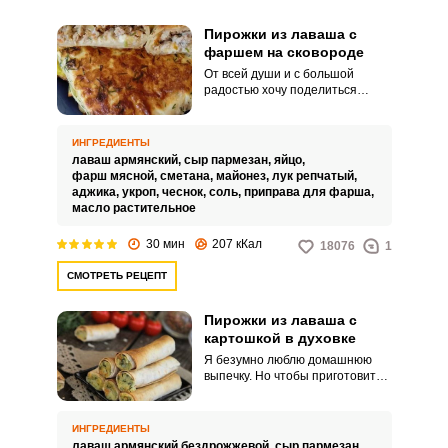
Пирожки из лаваша с
фаршем на сковороде
От всей души и с большой
радостью хочу поделиться
интересным рецептом.
Предлагаю приготовить в
качестве сытного обеда
ИНГРЕДИЕНТЫ
необыкновенно аппетитные
лаваш армянский,
сыр пармезан,
яйцо,
пирожки из лаваша с фаршем
фарш мясной,
сметана,
майонез,
лук репчатый,
на сковороде.
аджика,
укроп,
чеснок,
соль,
приправа для фарша,
масло растительное
30 мин
207 кКал
18076
1
СМОТРЕТЬ РЕЦЕПТ
Пирожки из лаваша с
картошкой в духовке
Я безумно люблю домашнюю
выпечку. Но чтобы приготовить
пирожки нужно потратить уйму
свободного времени.
ИНГРЕДИЕНТЫ
лаваш армянский бездрожжевой,
сыр пармезан,