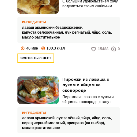
С большим удовольствием хочу
поделиться своим любимым
рецептом пирожков из лаваша с
капустой в духовке. Они
получаются невероятно
ИНГРЕДИЕНТЫ
вкусными с хрустящим тестом и
лаваш армянский бездрожжевой,
сочной начинкой.
капуста белокочанная,
лук репчатый,
яйцо,
соль,
масло растительное
40 мин
100.3 кКал
15488
0
СМОТРЕТЬ РЕЦЕПТ
Пирожки из лаваша с
луком и яйцом на
сковороде
Пирожки из лаваша с луком и
яйцом на сковороде, станут
вашим любимым вариантом
вкусного завтрака или перекуса.
ИНГРЕДИЕНТЫ
Если вы хотите сократить время
лаваш армянский,
лук зелёный,
яйцо,
яйцо,
соль,
на приготовление ленивых
перец черный молотый,
приправа (на выбор),
пирожков, отварите куриные
масло растительное
яйца заранее.