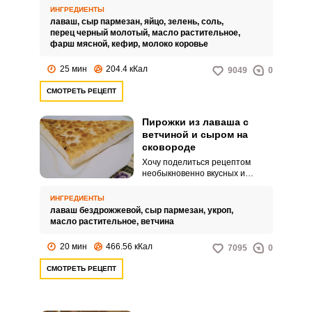
пирожков из лаваша с фаршем и
ИНГРЕДИЕНТЫ
сыром на сковороде. Они
лаваш,
сыр пармезан,
яйцо,
зелень,
соль,
обязательно станут вашей
перец черный молотый,
масло растительное,
палочкой-выручалочкой, если
фарш мясной,
кефир,
молоко коровье
нет времени.
25 мин
204.4 кКал
9049
0
СМОТРЕТЬ РЕЦЕПТ
Пирожки из лаваша с
ветчиной и сыром на
сковороде
Хочу поделиться рецептом
необыкновенно вкусных и
простых в приготовлении
пирожков из лаваша с ветчиной
ИНГРЕДИЕНТЫ
и сыром на сковороде.
лаваш бездрожжевой,
сыр пармезан,
укроп,
Любители домашней выпечки,
масло растительное,
ветчина
непременно, оценят ленивые
пирожки.
20 мин
466.56 кКал
7095
0
СМОТРЕТЬ РЕЦЕПТ