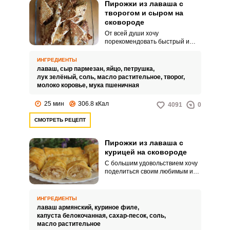
Пирожки из лаваша с
творогом и сыром на
сковороде
От всей души хочу
порекомендовать быстрый и
простой рецепт необыкновенно
нежных и ароматных пирожков
ИНГРЕДИЕНТЫ
из лаваша с творогом и сыром
лаваш,
сыр пармезан,
яйцо,
петрушка,
на сковороде. Пирожки
лук зелёный,
соль,
масло растительное,
творог,
готовятся очень быстро и
молоко коровье,
мука пшеничная
получаются вкусными и
хрустящими.
25 мин
306.8 кКал
4091
0
СМОТРЕТЬ РЕЦЕПТ
Пирожки из лаваша с
курицей на сковороде
С большим удовольствием хочу
поделиться своим любимым и
невероятно вкусным рецептом
пирожков из лаваша с курицей
на сковороде. Такие пирожки
ИНГРЕДИЕНТЫ
можно приготовить в качестве
лаваш армянский,
куриное филе,
сытного завтрака в выходной
капуста белокочанная,
сахар-песок,
соль,
день и приятно удивить свою
масло растительное
любимую семью.