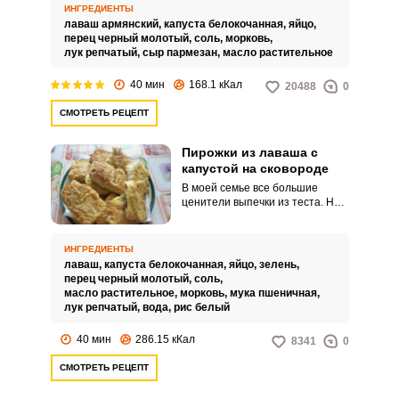
и яйцом. Пирожки получаются с
ИНГРЕДИЕНТЫ
тонкой хрустящей корочкой и
лаваш армянский,
капуста белокочанная,
яйцо,
достаточно сочной аппетитной
перец черный молотый,
соль,
морковь,
начинкой.
лук репчатый,
сыр пармезан,
масло растительное
40 мин
168.1 кКал
20488
0
СМОТРЕТЬ РЕЦЕПТ
Пирожки из лаваша с
капустой на сковороде
В моей семье все большие
ценители выпечки из теста. Но
процесс приготовления таких
блюд отнимает много времени.
ИНГРЕДИЕНТЫ
лаваш,
капуста белокочанная,
яйцо,
зелень,
перец черный молотый,
соль,
масло растительное,
морковь,
мука пшеничная,
лук репчатый,
вода,
рис белый
40 мин
286.15 кКал
8341
0
СМОТРЕТЬ РЕЦЕПТ