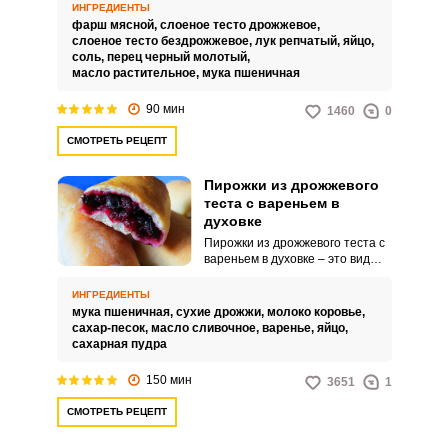
непростой.
ИНГРЕДИЕНТЫ
фарш мясной,
слоеное тесто дрожжевое,
слоеное тесто бездрожжевое,
лук репчатый,
яйцо,
соль,
перец черный молотый,
масло растительное,
мука пшеничная
90 мин
1460
0
СМОТРЕТЬ РЕЦЕПТ
Пирожки из дрожжевого
теста с вареньем в
духовке
Пирожки из дрожжевого теста с
вареньем в духовке – это вид
выпечки, приготовленный из
дрожжевого теста, которое
ИНГРЕДИЕНТЫ
замешивается из муки,
мука пшеничная,
сухие дрожжи,
молоко коровье,
дрожжей, молока или воды, с
сахар-песок,
масло сливочное,
варенье,
яйцо,
добавлением сахара и жира.
сахарная пудра
Тесто поднимается благодаря
действию дрожжей, что придает
150 мин
3651
1
ему мягкую и пушистую текстуру.
СМОТРЕТЬ РЕЦЕПТ