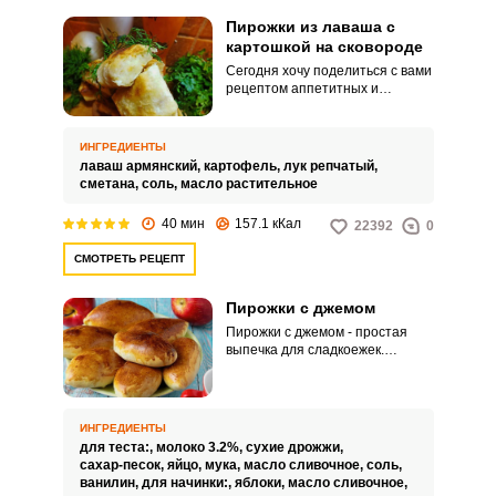
Пирожки из лаваша с
картошкой на сковороде
Сегодня хочу поделиться с вами
рецептом аппетитных и
невероятно вкусных пирожков
из лаваша с картошкой на
сковороде. Приготовление
ИНГРЕДИЕНТЫ
обычных пирожков с картошкой
лаваш армянский,
картофель,
лук репчатый,
занимает большое количество
сметана,
соль,
масло растительное
времени, а пирожки из лаваша
готовятся за считанные минуты.
40 мин
157.1 кКал
22392
0
СМОТРЕТЬ РЕЦЕПТ
Пирожки с джемом
Пирожки с джемом - простая
выпечка для сладкоежек.
Процесс их приготовления
может быть разным в
зависимости от того, какие
именно вы хотите.
ИНГРЕДИЕНТЫ
для теста:,
молоко 3.2%,
сухие дрожжи,
сахар-песок,
яйцо,
мука,
масло сливочное,
соль,
ванилин,
для начинки:,
яблоки,
масло сливочное,