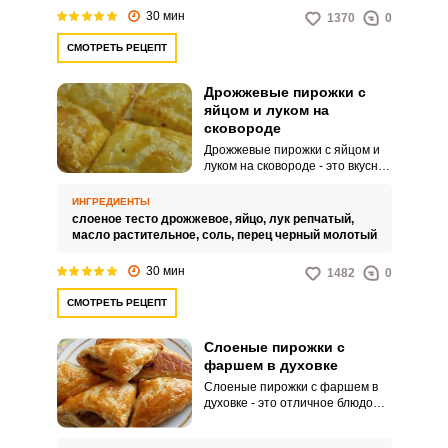
"ленивые пирожки" из-за своей
30 мин
1370
0
простоты и быстроты
приготовления, так как оно не
СМОТРЕТЬ РЕЦЕПТ
требует замешивания
дрожжевого теста и времени на
подход.
Дрожжевые пирожки с
яйцом и луком на
сковороде
Дрожжевые пирожки с яйцом и
луком на сковороде - это вкусное
и питательное блюдо, которое
отлично подходит для завтрака
ИНГРЕДИЕНТЫ
или легкого обеда. Вкус
слоеное тесто дрожжевое,
яйцо,
лук репчатый,
пирожков сочетает в себе
масло растительное,
соль,
перец черный молотый
нежность яиц с ароматом
обжаренного лука, что придает
30 мин
1482
0
блюду особый вкус.
СМОТРЕТЬ РЕЦЕПТ
Слоеные пирожки с
фаршем в духовке
Слоеные пирожки с фаршем в
духовке - это отличное блюдо
для перекуса или к чаю. Процесс
приготовления слоёного теста