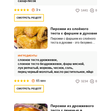
сахар-песок
3 ч
1441
0
СМОТРЕТЬ РЕЦЕПТ
Пирожки из слоёного
теста с фаршем в духовке
Пирожки с фаршем из слоёного
теста в духовке - это безумно
вкусная выпечка, которая
представляет собой небольшие
кулинарные изделия, которые
ИНГРЕДИЕНТЫ
точно никого не оставят
слоеное тесто дрожжевое,
равнодушным. Они могут
слоеное тесто бездрожжевое,
фарш мясной,
подаваться как
лук репчатый,
морковь,
чеснок,
соль,
самостоятельное блюдо или
перец черный молотый,
масло растительное,
яйцо
использоваться в качестве
закуски.
65 мин
3234
0
СМОТРЕТЬ РЕЦЕПТ
Пирожки из дрожжевого
теста с печенью в