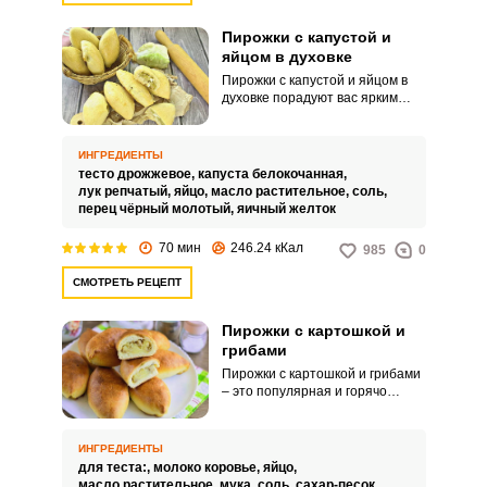
Пирожки с капустой и
яйцом в духовке
Пирожки с капустой и яйцом в
духовке порадуют вас ярким
вкусом и питательными
свойствами. Такое угощение
послужит ярким перекусом для
ИНГРЕДИЕНТЫ
всей семьи и точно никого не
тесто дрожжевое,
капуста белокочанная,
оставит равнодушным.
лук репчатый,
яйцо,
масло растительное,
соль,
перец чёрный молотый,
яичный желток
70 мин
246.24 кКал
985
0
СМОТРЕТЬ РЕЦЕПТ
Пирожки с картошкой и
грибами
Пирожки с картошкой и грибами
– это популярная и горячо
любимая выпечка среди
домочадцев. Дрожжевое тесто,
конечно, требует времени на
ИНГРЕДИЕНТЫ
свое приготовление, но выпечка
для теста:,
молоко коровье,
яйцо,
с ним получается максимально
масло растительное,
мука,
соль,
сахар-песок,