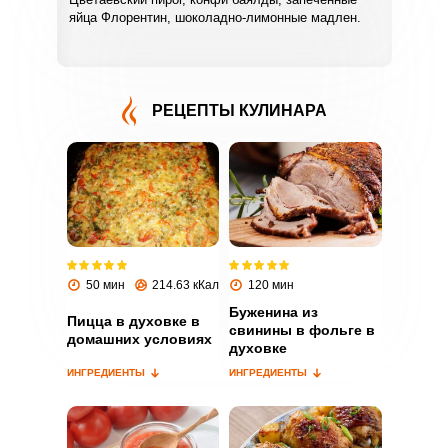
яйца Флорентин, шоколадно-лимонные мадлен.
РЕЦЕПТЫ КУЛИНАРА
ВХОД НА САЙТ
РЕГИСТРАЦИЯ
Войдите
с помощью социальных сетей:
50 мин
214.63 кКал
120 мин
Буженина из
Пицца в духовке в
свинины в фольге в
домашних условиях
духовке
или
ИНГРЕДИЕНТЫ
ИНГРЕДИЕНТЫ