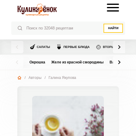
НАЙТИ
🍆
🍵
🍲
САЛАТЫ
ПЕРВЫЕ БЛЮДА
ВТОРЫЕ БЛЮДА
Окрошка
Желе из красной смородины
Варенье из в
/
Авторы
/
Галина Якупова