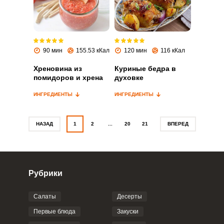
Запомнить меня
90 мин
155.53 кКал
120 мин
116 кКал
ВХОД
Хреновина из
Куриные бедра в
ЕЩЕ НЕ ЗАРЕГИСТРИРОВАННЫ?
помидоров и хрена
духовке
Забыли пароль?
ИНГРЕДИЕНТЫ
ИНГРЕДИЕНТЫ
НАЗАД
1
2
...
20
21
ВПЕРЕД
Рубрики
Салаты
Десерты
Первые блюда
Закуски