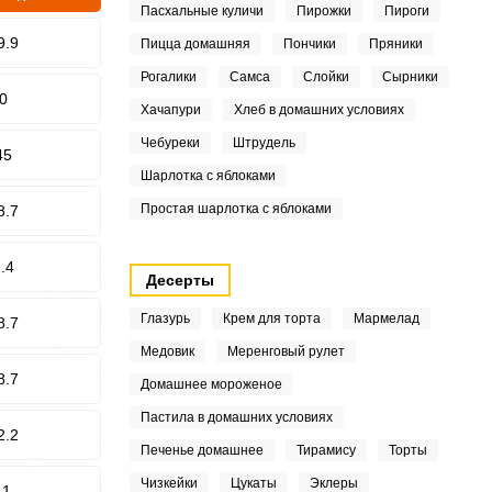
Пасхальные куличи
Пирожки
Пироги
9.9
Пицца домашняя
Пончики
Пряники
Рогалики
Самса
Слойки
Сырники
0
Хачапури
Хлеб в домашних условиях
Чебуреки
Штрудель
45
Шарлотка с яблоками
Простая шарлотка с яблоками
8.7
.4
Десерты
Глазурь
Крем для торта
Мармелад
8.7
Медовик
Меренговый рулет
8.7
Домашнее мороженое
Пастила в домашних условиях
2.2
Печенье домашнее
Тирамису
Торты
Чизкейки
Цукаты
Эклеры
11