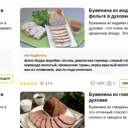
 в
Буженина из инд
фольге в духовк
ге в
Буженина из индейки 
вариант
духовке - это очень в
ароматное блюдо. Эт
приготовить для праз
,
или, как замену магаз
 всех
для бутербродов на 
день.Мясо индейки сч
ИНГРЕДИЕНТЫ
азить
диетическим мясом и 
филе бедра индейки,
чеснок,
дижонская горчица,
соевый со
нив
заслуженным спросом
кориандр молотый,
прованские травы,
перец красный моло
продуктов.
масло оливковое,
масло подсолнечное
РЕЦЕПТ
17 ч
3880
0
СМО
 в
Буженина из гов
духовке
ге в
Буженина из говядины
это отличный способ 
сочного и тающего во 
 стола.
которое отличается и
м видом
вкусом, как в горячем,