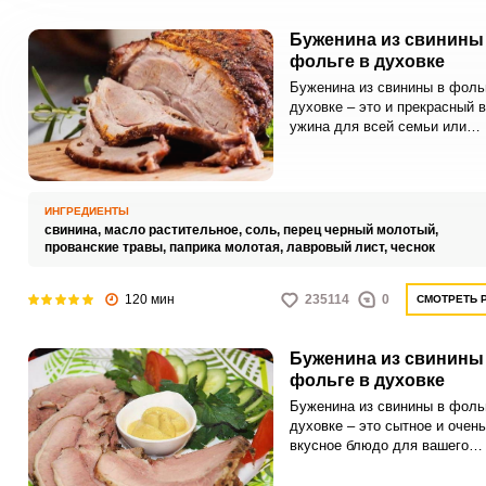
Буженина из свинины
фольге в духовке
Буженина из свинины в фоль
духовке – это и прекрасный 
ужина для всей семьи или
праздничного мероприятия, и
сочетание роскошного блюда
легкого в приготовлении. Для
любителей мяса, буженина –
ИНГРЕДИЕНТЫ
прекрасный вариант разнообр
свинина,
масло растительное,
соль,
перец черный молотый,
питание, максимально сохра
прованские травы,
паприка молотая,
лавровый лист,
чеснок
вкусовые качества продукта.
120 мин
235114
0
СМОТРЕТЬ 
Буженина из свинины
фольге в духовке
Буженина из свинины в фоль
духовке – это сытное и очень
вкусное блюдо для вашего
домашнего или праздничного
Готовое мясо порадуют ярки