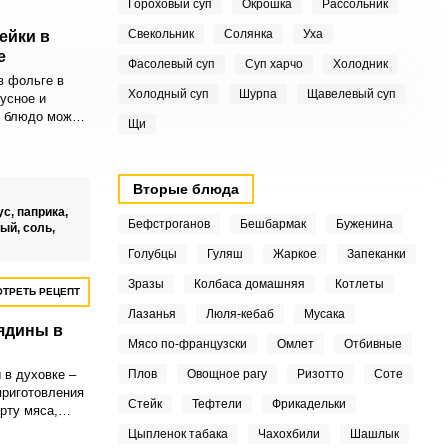
Гороховый суп
Окрошка
Рассольник
Свекольник
Солянка
Уха
ейки в
е
Фасолевый суп
Суп харчо
Холодник
в фольге в
Холодный суп
Шурпа
Щавелевый суп
кусное и
о блюдо можно
Щи
дничного стола
инной колбасе,
каждый
итается
Вторые блюда
пользуется
ус,
паприка,
 на рынке
Бефстроганов
Бешбармак
Буженина
тый,
соль,
Голубцы
Гуляш
Жаркое
Запеканки
Зразы
Колбаса домашняя
Котлеты
ТРЕТЬ РЕЦЕПТ
Лазанья
Люля-кебаб
Мусака
ядины в
Мясо по-французски
Омлет
Отбивные
 в духовке –
Плов
Овощное рагу
Ризотто
Соте
приготовления
Стейк
Тефтели
Фрикадельки
рту мяса,
зумительным
Цыпленок табака
Чахохбили
Шашлык
 так и в