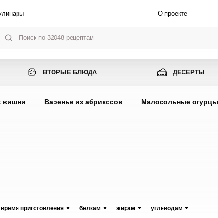
улинары
О проекте
🍲
🍰
ВТОРЫЕ БЛЮДА
ДЕСЕРТЫ
з вишни
Варенье из абрикосов
Малосольные огурц
время приготовления
белкам
жирам
углеводам