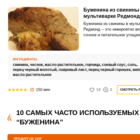
Буженина из свинины
мультиварке Редмонд
Буженина из свинины в муль
Редмонд – это невероятно вк
сочное и питательное угоще
домашнего обеда или праздн
ужина. Такой аппетитный про
можно подавать, дополнив г
гарнирами, свежими овощами
ИНГРЕДИЕНТЫ
солениями.
свинина,
чеснок,
масло растительное,
горчица,
соевый соус,
соль,
перец черный молотый,
лавровый лист,
перец черный горошек,
кип
масло растительное
150 мин
19
0
СМОТРЕТЬ 
10 САМЫХ ЧАСТО ИСПОЛЬЗУЕМЫХ
“БУЖЕНИНА”
ПРОДУКТ НА 100Г