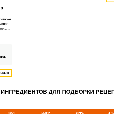
 в
тиварке
усное,
ние для
ичного
дукт
орячими
 или
яток,
РЕЦЕПТ
 ИНГРЕДИЕНТОВ ДЛЯ ПОДБОРКИ РЕЦЕ
ККАЛ
БЕЛКИ
ЖИРЫ
УГЛ