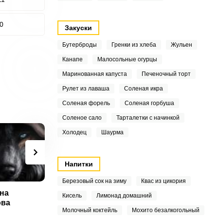
0
Закуски
Бутерброды
Гренки из хлеба
Жульен
Канапе
Малосольные огурцы
Маринованная капуста
Печеночный торт
Рулет из лаваша
Соленая икра
Соленая форель
Соленая горбуша
Соленое сало
Тарталетки с начинкой
Холодец
Шаурма
Напитки
Березовый сок на зиму
Квас из цикория
на
Нина Гавриленко
Кисель
Лимонад домашний
ова
Молочный коктейль
Мохито безалкогольный