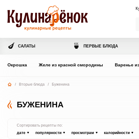
К
🍆
🍵
САЛАТЫ
ПЕРВЫЕ БЛЮДА
Окрошка
Желе из красной смородины
Варенье и
/
Вторые блюда
/
Буженина
БУЖЕНИНА
Сортировать рецепты по:
дате
популярности
просмотрам
калорийности