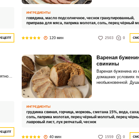
холодном виде. Также
запеченная в духовке
ИНГРЕДИЕНТЫ
подойдет даже для тех
говядина,
масло подсолнечное,
чеснок гранулированный,
придерживается прав
приправа для мяса,
паприка молотая,
соль,
перец чёрный м
питания.
120 мин
2503
0
РЕЦЕПТ
СМО
Вареная буженин
свинины
Вареная буженина из 
ятно
домашних условиях п
сающая
необыкновенной. Душ
ие и
закуска готовится ма
евного
легко.
ИНГРЕДИЕНТЫ
грудинка свиная,
горчица,
морковь,
сметана 15%,
вода,
саха
соль,
паприка молотая,
перец чёрный молотый,
перец чёрны
лавровый лист,
лук репчатый,
чеснок
РЕЦЕПТ
40 мин
1559
0
СМО