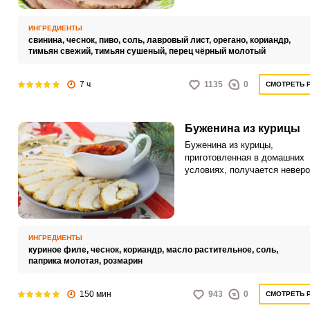
и аппетитным ароматом.
ИНГРЕДИЕНТЫ
свинина,
чеснок,
пиво,
соль,
лавровый лист,
орегано,
кориандр,
тимьян свежий,
тимьян сушеный,
перец чёрный молотый
7 ч
1135
0
СМОТРЕТЬ 
Буженина из курицы
Буженина из курицы,
приготовленная в домашних
условиях, получается неверо
аппетитной и нежной. Потря
закуска украсит любое событ
отлично подойдет для ежедн
употребления.
ИНГРЕДИЕНТЫ
куриное филе,
чеснок,
кориандр,
масло растительное,
соль,
паприка молотая,
розмарин
150 мин
943
0
СМОТРЕТЬ 