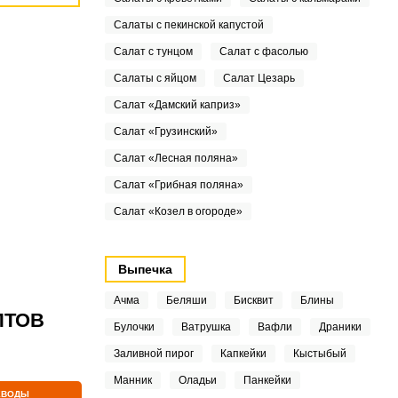
Салаты с пекинской капустой
Салат с тунцом
Салат с фасолью
Салаты с яйцом
Салат Цезарь
Салат «Дамский каприз»
Салат «Грузинский»
Салат «Лесная поляна»
Салат «Грибная поляна»
Салат «Козел в огороде»
Выпечка
Ачма
Беляши
Бисквит
Блины
ПТОВ
Булочки
Ватрушка
Вафли
Драники
Заливной пирог
Капкейки
Кыстыбый
Манник
Оладьи
Панкейки
ЕВОДЫ