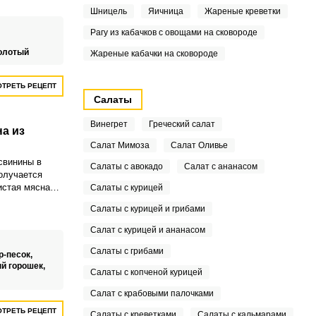
 говядина,
Шницель
Яичница
Жареные креветки
, нежирная и
Рагу из кабачков с овощами на сковороде
, кто
ильного
олотый
Жареные кабачки на сковороде
ТРЕТЬ РЕЦЕПТ
Салаты
Винегрет
Греческий салат
а из
Салат Мимоза
Салат Оливье
свинины в
Салаты с авокадо
Салат с ананасом
олучается
истая мясная
Салаты с курицей
ксимально
Салаты с курицей и грибами
Салат с курицей и ананасом
Салаты с грибами
р-песок,
й горошек,
Салаты с копченой курицей
Салат с крабовыми палочками
ТРЕТЬ РЕЦЕПТ
Салаты с креветками
Салаты с кальмарами