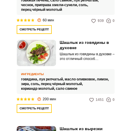
говяжья печень,
сало свиное,
лук репчатый,
кулинарный шедевр на вашем
чеснок,
приправа хмели-сунели,
соль,
столе.
перец чёрный молотый
60 мин
939
0
СМОТРЕТЬ РЕЦЕПТ
Шашлык из говядины в
духовке
Шашлык из говядины в духовке –
это отличный способ
приготовить вкусное и сочное
мясо, не покидая собственной
квартиры. Соответственно
ИНГРЕДИЕНТЫ
такой вариант готовки отлично
говядина,
лук репчатый,
масло оливковое,
лимон,
подойдет для холодного
зира,
соль,
перец чёрный молотый,
времени года или дождливого
кориандр молотый,
сало свиное
дня, когда выезжать на природу
совсем не хочется.
200 мин
1451
0
СМОТРЕТЬ РЕЦЕПТ
Шашлык из вырезки