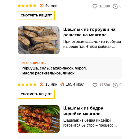
40 мин
10380
0
СМОТРЕТЬ РЕЦЕПТ
Шашлык из горбуши на
решетке на мангале
Приготовим шашлык из горбуши
на решетке. Чтобы рыбная
мякоть оставалась максимально
сочной, отделять от кости ее не
будем.
ИНГРЕДИЕНТЫ
горбуша,
соль,
сахар-песок,
укроп,
масло растительное,
лимон
15 мин
165.4 кКал
17580
0
СМОТРЕТЬ РЕЦЕПТ
Шашлык из бедра
индейки мангале
Шашлык из бедра индейки
готовится быстро – процесс
обжаривания займет не более
пятнадцати минут. Хотя,