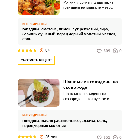
Мягкий и сочный шашлык из
говядины на мангале – это
отличная идея для вашего
пикника или семейного
праздника. Мясо на костре в
ИНГРЕДИЕНТЫ
несложном маринаде выйдет
говядина,
сметана,
лимон,
лук репчатый,
зира,
очень вкусным и аппетитным.
базилик сушеный,
перец чёрный молотый,
чеснок,
соль
8 ч
809
0
СМОТРЕТЬ РЕЦЕПТ
Шашлык из говядины на
сковороде
Шашлык из говядины на
сковороде – это вкусное и
сочное блюдо, которое можно
приготовить даже при
отсутствии мангала. Хрустящая
ИНГРЕДИЕНТЫ
корочка и нежное мясо
говядина,
масло растительное,
аджика,
соль,
порадуют вашу семью или
перец чёрный молотый
гостей.
25 мин
851
0