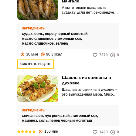
мангале
А вы готовили шашлык из
судака? Если нет, рекомендуем
восполнить этот кулинарный
пробел и попробовать – это
очень вкусно. Сама по себе
ИНГРЕДИЕНТЫ
рыбка обладает приятным
судак,
соль,
перец черный молотый,
сладковатым нежным вкусом, а в
масло оливковое,
лимонный сок,
сочетании со специями и
масло сливочное,
зелень
топленым маслом это
достоинство только
30 мин
90.3 кКал
7370
0
усиливается.
СМОТРЕТЬ РЕЦЕПТ
Шашлык из свинины в
духовке
Шашлык из свинины в духовке –
это вынужденная мера. Мясо
замариновано, а поездка на
природу отложена
(отвратительная погода).
ИНГРЕДИЕНТЫ
свиная шея,
лук репчатый,
лимонный сок,
майонез,
соль,
перец черный молотый
150 мин
1429
0