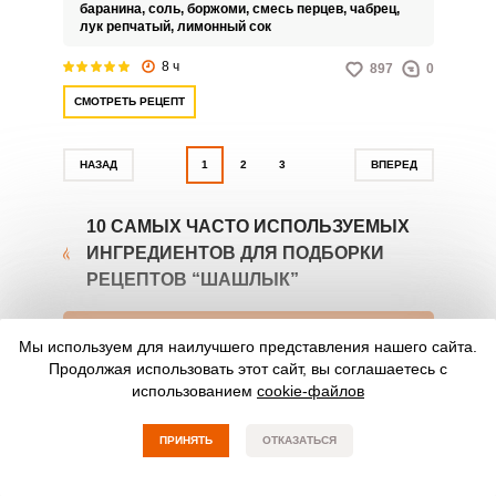
потребуются доступные
баранина,
соль,
боржоми,
смесь перцев,
чабрец,
ингредиенты.
лук репчатый,
лимонный сок
8 ч
897
0
СМОТРЕТЬ РЕЦЕПТ
НАЗАД
1
2
3
ВПЕРЕД
10 САМЫХ ЧАСТО ИСПОЛЬЗУЕМЫХ
ИНГРЕДИЕНТОВ ДЛЯ ПОДБОРКИ
РЕЦЕПТОВ “ШАШЛЫК”
ПРОДУКТ НА 100Г
БЕЛКИ
ЖИРЫ
УГЛЕВОДЫ
Мы используем для наилучшего представления нашего сайта.
Лук репчатый
1.4
0.2
8.2
Продолжая использовать этот сайт, вы соглашаетесь с
использованием
cookie-файлов
41
ПРИНЯТЬ
ОТКАЗАТЬСЯ
Перец чёрный
10.4
3.3
38.7
молотый