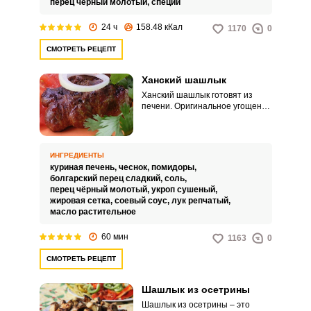
перец чёрный молотый,
специи
24 ч
158.48 кКал
1170
0
СМОТРЕТЬ РЕЦЕПТ
Ханский шашлык
Ханский шашлык готовят из
печени. Оригинальное угощение
получается настолько вкусным,
что просто не передать
словами.
ИНГРЕДИЕНТЫ
куриная печень,
чеснок,
помидоры,
болгарский перец сладкий,
соль,
перец чёрный молотый,
укроп сушеный,
жировая сетка,
соевый соус,
лук репчатый,
масло растительное
60 мин
1163
0
СМОТРЕТЬ РЕЦЕПТ
Шашлык из осетрины
Шашлык из осетрины – это