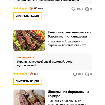
масло растительное,
помидоры черри,
вода
60 мин
1033
0
СМОТРЕТЬ РЕЦЕПТ
Классический шашлык из
баранины по-кавказски
Классический шашлык из
баранины по-кавказски – это
лучшее блюдо для отдыха на
природе. В приготовлении
шашлыка все имеет значение:
ИНГРЕДИЕНТЫ
качество мяса, правильное
баранина,
перец чёрный молотый,
соль,
маринование и, конечно, само
лук репчатый
запекание на углях.
5 ч
821
0
СМОТРЕТЬ РЕЦЕПТ
Шашлык из баранины на
кефире
Шашлык из баранины на
кефире получается мягким и