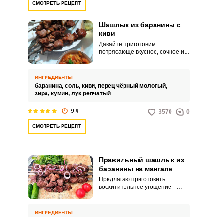
СМОТРЕТЬ РЕЦЕПТ
Шашлык из баранины с
киви
Давайте приготовим
потрясающе вкусное, сочное и
сытное блюдо – шашлык из
баранины с киви.
Приготовление мясного
ИНГРЕДИЕНТЫ
угощения не составит особого
баранина,
соль,
киви,
перец чёрный молотый,
труда.
зира,
кумин,
лук репчатый
9 ч
3570
0
СМОТРЕТЬ РЕЦЕПТ
Правильный шашлык из
баранины на мангале
Предлагаю приготовить
восхитительное угощение –
правильный шашлык из
баранины на мангале. Для
приготовления рецепта
ИНГРЕДИЕНТЫ