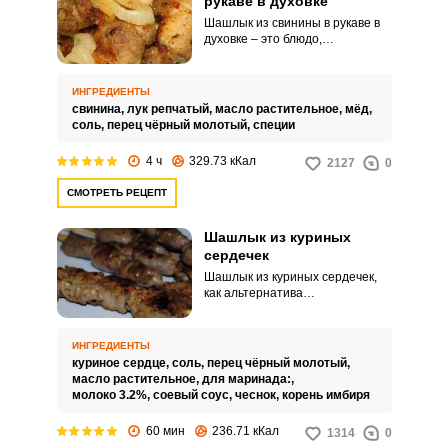
рукаве в духовке
Шашлык из свинины в рукаве в
духовке – это блюдо,
приготовленное из кусков
свинины, которые
предварительно
ИНГРЕДИЕНТЫ
промаринованы в специях и
свинина,
лук репчатый,
масло растительное,
мёд,
затем запечены в специальном
соль,
перец чёрный молотый,
специи
рукаве для запекания в духовке.
Этот метод позволяет
4 ч
329.73 кКал
2127
0
сохранить соки в мясе, делая
его более сочным и ароматным.
СМОТРЕТЬ РЕЦЕПТ
ВХОД НА САЙТ
РЕГИСТРАЦИЯ
Шашлык из куриных
сердечек
Шашлык из куриных сердечек,
Войдите
как альтернатива
с помощью социальных сетей:
традиционному из мяса,
получается вкусным, и его
оценят не только любители
ИНГРЕДИЕНТЫ
блюд из ливера. В этом рецепте
куриное сердце,
соль,
перец чёрный молотый,
маринад для сердечек делаем
масло растительное,
для маринада:,
или
из молока и соевого соуса с
молоко 3.2%,
соевый соус,
чеснок,
корень имбиря
добавлением имбиря с
чесноком.
60 мин
236.71 кКал
1314
0