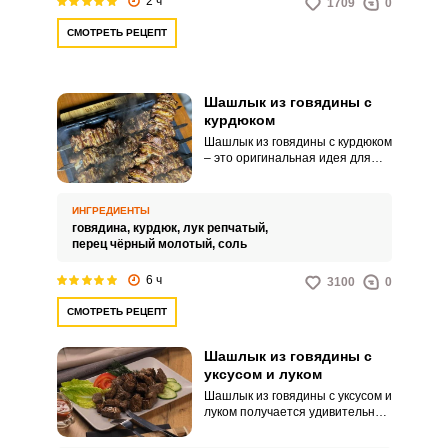
2 ч
1709
0
СМОТРЕТЬ РЕЦЕПТ
Шашлык из говядины с
курдюком
Шашлык из говядины с курдюком
– это оригинальная идея для
вашего выезда на природу и
семейного праздника. Такой
шашлык получается невероятно
ИНГРЕДИЕНТЫ
сочным, привлекательным и
говядина,
курдюк,
лук репчатый,
интересным по вкусу.
перец чёрный молотый,
соль
6 ч
3100
0
СМОТРЕТЬ РЕЦЕПТ
Шашлык из говядины с
уксусом и луком
Шашлык из говядины с уксусом и
луком получается удивительно
мягким, нежным и сочным. Такой
простой и несложный маринад