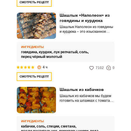
СМОТРЕТЬ РЕЦЕПТ
Шашлык «Наполеон» из
говядины и курдюка
Шашлык Наполеон из говядины
и курдюка – это изысканное
блюдо, которое порадует своим
неповторимым вкусом и
ароматом, а также своей
ИНГРЕДИЕНТЫ
оригинальностью и эффектным
говядина,
курдюк,
лук репчатый,
соль,
внешним видом. Сочетание
перец чёрный молотый
пряных специй, нежного мяса и
курдюка создает настоящий
4 ч
7102
0
шедевр на вашем столе.
СМОТРЕТЬ РЕЦЕПТ
Шашлык из кабачков
Шашлык из кабачков мы будем
готовить на шпажках с томатами
черри. Получится очень вкусное
полезное и насыщенное
разными вкусами блюдо.
ИНГРЕДИЕНТЫ
кабачки,
соль,
специи,
сметана,