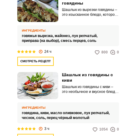
говядины
Шашлык из вырезки говядины –
это изысканное блюдо, которое
порадует вас нежным мясом и
ароматом пряных специй.
Насыщенный вкус и сочность
ИНГРЕДИЕНТЫ
вырезки сделают ваш обед по-
говяжья вырезка,
майонез,
лук репчатый,
настоящему вкусным и
приправа (на выбор),
смесь перцев,
соль
запоминающимся.
24 ч
800
0
СМОТРЕТЬ РЕЦЕПТ
Шашлык из говядины с
киви
Шашлык из говядины с киви –
это необычное и вкусное блюдо,
которое точно понравится всем
ценителям мяса. Сочетание
нежного говяжьего мяса с киви
ИНГРЕДИЕНТЫ
создает удивительный вкусовой
говядина,
киви,
масло оливковое,
лук репчатый,
букет, который поразит вас
чеснок,
соль,
перец чёрный молотый
своей необычностью.
3 ч
1054
0