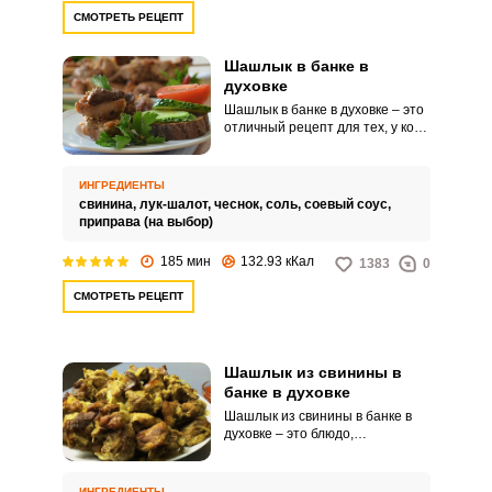
ужина.Мясо индейки немного
СМОТРЕТЬ РЕЦЕПТ
суховато, как и куриное мясо,
поэтому очень важное место в
приготовлении шашлыка из
Шашлык в банке в
индейки занимает маринад, но и
духовке
мясо лучше взять с окорочков,
Шашлык в банке в духовке – это
оно более сочное чем
отличный рецепт для тех, у кого
грудка.Соус для маринования
нет возможности выбраться на
мяса индейки можно взять такой
природу. Блюдо получается
же, как используют для
сочным и нежным.
маринования свинины.
ИНГРЕДИЕНТЫ
свинина,
лук-шалот,
чеснок,
соль,
соевый соус,
приправа (на выбор)
185 мин
132.93 кКал
1383
0
СМОТРЕТЬ РЕЦЕПТ
Шашлык из свинины в
банке в духовке
Шашлык из свинины в банке в
духовке – это блюдо,
приготовленное из кусков
свиной мякоти, которые
предварительно
ИНГРЕДИЕНТЫ