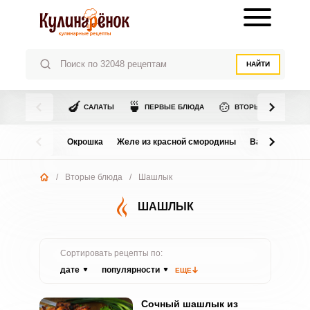
НАЙТИ
🍆
🍵
🍲
САЛАТЫ
ПЕРВЫЕ БЛЮДА
ВТОРЫЕ БЛЮДА
Окрошка
Желе из красной смородины
Варенье из в
/
Вторые блюда
/
Шашлык
ШАШЛЫК
Сортировать рецепты по:
дате
популярности
ЕЩЕ
Сочный шашлык из