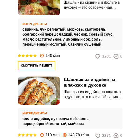
маринования, то лучше всего
Шашлык из свинины в фольге в
остаётся прежним.
приготовить и смешать их в
духовке – это современная
домашних условиях, ну а если
интерпретация классического
вы хотите сэкономить время, то
блюда, которое объединяет в
просто купите готовую смесь
себе традиции национальной
ИНГРЕДИЕНТЫ
пряностей для шашлыка в
кухни с современными
свинина,
лук репчатый,
морковь,
картофель,
магазине.
методами приготовления. Это
болгарский перец сладкий,
чеснок,
соевый соус,
блюдо предлагает удобство и
масло растительное,
лимонный сок,
соль,
простоту запекания мяса, не
перец черный молотый,
базилик сушеный
требуя отдельного мангала или
гриля, а также позволяет
140 мин
1201
0
приготовить шашлык в любое
время года независимо от
СМОТРЕТЬ РЕЦЕПТ
погодных условий.
Шашлык из индейки на
шпажках в духовке
Шашлык из индейки на шпажках
в духовке, это отличный вариант
шашлыка, если на дворе
непогода, невозможно выехать
на природу или есть другие
ИНГРЕДИЕНТЫ
причины. Приготовленный на
филе индейки,
лук репчатый,
соль,
шпажках в духовке шашлык из
перец чёрный молотый,
майонез
индейки отлично подойдёт для
праздничного стола или для
110 мин
143.78 кКал
2271
0
небольшого семейного