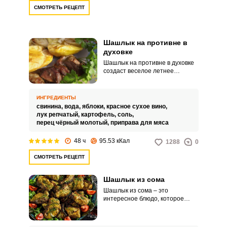
СМОТРЕТЬ РЕЦЕПТ
Шашлык на противне в
Запомнить меня
духовке
Шашлык на противне в духовке
создаст веселое летнее
ВХОД
настроение в любое время года.
Мясо все также получится
ЕЩЕ НЕ ЗАРЕГИСТРИРОВАННЫ?
сочным и поджаристым, ведь
ИНГРЕДИЕНТЫ
мариноваться оно будет
свинина,
вода,
яблоки,
красное сухое вино,
классическим способом.
Забыли пароль?
лук репчатый,
картофель,
соль,
перец чёрный молотый,
приправа для мяса
48 ч
95.53 кКал
1288
0
СМОТРЕТЬ РЕЦЕПТ
Шашлык из сома
Шашлык из сома – это
интересное блюдо, которое
практически тает во рту.
Количество и ассортимент
специй для маринада можно