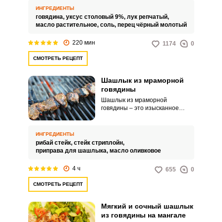
сделает ваше мясо на костре
ИНГРЕДИЕНТЫ
очень вкусным и аппетитным.
говядина,
уксус столовый 9%,
лук репчатый,
масло растительное,
соль,
перец чёрный молотый
220 мин
1174
0
СМОТРЕТЬ РЕЦЕПТ
Шашлык из мраморной
говядины
Шашлык из мраморной
говядины – это изысканное
мясное угощение, которое
можно приготовить на свежем
воздухе. Аппетитный шашлык
ИНГРЕДИЕНТЫ
из лучшей части говяжьего мяса
рибай стейк,
стейк стриплойн,
не оставит вас равнодушным.
приправа для шашлыка,
масло оливковое
4 ч
655
0
СМОТРЕТЬ РЕЦЕПТ
Мягкий и сочный шашлык
из говядины на мангале