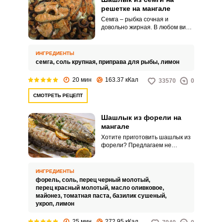
решетке на мангале
Семга – рыбка сочная и
довольно жирная. В любом виде
она хороша, а уж запеченная на
решетке на мангале – просто
пальчики оближешь.
ИНГРЕДИЕНТЫ
семга,
соль крупная,
приправа для рыбы,
лимон
20 мин
163.37 кКал
33570
0
СМОТРЕТЬ РЕЦЕПТ
Шашлык из форели на
мангале
Хотите приготовить шашлык из
форели? Предлагаем не
разделывать тушки на куски, а
запечь их целиком на шампуре.
Главное в таком деле – заранее
ИНГРЕДИЕНТЫ
замариновать рыбу и
форель,
соль,
перец черный молотый,
выдержать достаточно времени,
перец красный молотый,
масло оливковое,
чтобы мясо насытилось
майонез,
томатная паста,
базилик сушеный,
специями.
укроп,
лимон
25 мин
272.95 кКал