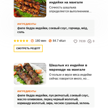
индейки на мангале
Сочность шашлыка
определяется выполнением
ряда правил, которые многие
знают, и одним из них является
маринад. В этом рецепте вам
ИНГРЕДИЕНТЫ
предлагается приготовить
филе бедра индейки,
соевый соус,
горчица,
мёд,
маринад на основе соевого
соль
соуса с добавлением горчицы и
меда.
180 мин
84.7 кКал
7039
0
СМОТРЕТЬ РЕЦЕПТ
Шашлык из индейки в
маринаде на мангале
О пользе и вкусе мяса индейки
сейчас говорится много, но
готовить из него шашлык у нас
не принято, из свинины как-то
привычнее. Приготовив его
ИНГРЕДИЕНТЫ
однажды и с правильными
филе бедра индейки,
лук репчатый,
соевый соус,
ингредиентами маринада, успех
масло оливковое,
перец черный молотый,
вашего кулинарного шедевра
кориандр молотый,
зира,
чеснок сушеный,
зелень
будет не за горами.