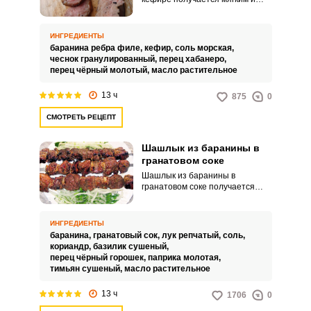
нежным. Мясо буквально тает во
рту.
ИНГРЕДИЕНТЫ
баранина ребра филе,
кефир,
соль морская,
чеснок гранулированный,
перец хабанеро,
перец чёрный молотый,
масло растительное
13 ч
875
0
СМОТРЕТЬ РЕЦЕПТ
Шашлык из баранины в
гранатовом соке
Шашлык из баранины в
гранатовом соке получается
безумно ароматным с ярким
незабываемым послевкусием.
Воспользовавшись данным
ИНГРЕДИЕНТЫ
рецептом, вкусный шашлык
баранина,
гранатовый сок,
лук репчатый,
соль,
получится даже у тех, кто его
кориандр,
базилик сушеный,
готовит впервые.
перец чёрный горошек,
паприка молотая,
тимьян сушеный,
масло растительное
13 ч
1706
0