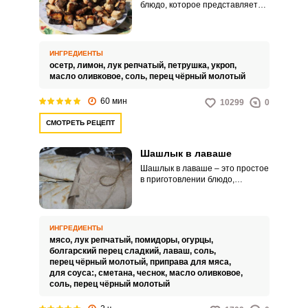
блюдо, которое представляет
собой кусочки осетрины,
нанизанные на шампуры и
обжаренные на мангале.
Шашлык из осетрины – это
ИНГРЕДИЕНТЫ
вкусное и изысканное блюдо,
осетр,
лимон,
лук репчатый,
петрушка,
укроп,
источник полезных веществ и
масло оливковое,
соль,
перец чёрный молотый
отличный вариант для пикника
или застолья.
60 мин
10299
0
СМОТРЕТЬ РЕЦЕПТ
Шашлык в лаваше
Шашлык в лаваше – это простое
в приготовлении блюдо,
которое не требует
специальных навыков или
кулинарных знаний. Также это
универсальное блюдо, которое
ИНГРЕДИЕНТЫ
можно приготовить с любым
мясо,
лук репчатый,
помидоры,
огурцы,
мясом, овощами и соусом и это
болгарский перец сладкий,
лаваш,
соль,
блюдо, которое удобно взять с
перец чёрный молотый,
приправа для мяса,
собой в поход или на природу.
для соуса:,
сметана,
чеснок,
масло оливковое,
соль,
перец чёрный молотый