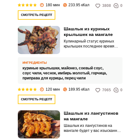
180 мин
233.95 кКал
3808
0
СМОТРЕТЬ РЕЦЕПТ
Шашлык из куриных
крылышек на мангале
Кулинарный статус куриных
крылышек последнее время
поднялся от вторичного
субпродукта до деликатеса,
ведь при запекании, и особенно
ИНГРЕДИЕНТЫ
на мангале, они получаются
куриные крылышки,
майонез,
соевый соус,
нежными и хрустящими.
соус чили,
чеснок,
имбирь молотый,
горчица,
Маринад для них можно
приправа для курицы,
перец чили
подобрать по своему вкусу, и,
конечно, сырые крылышки
120 мин
189.95 кКал
7065
0
должны быть хорошего
качества.
СМОТРЕТЬ РЕЦЕПТ
Шашлык из лангустинов
на мангале
Шашлык из лангустинов на
мангале будет у вас изысканной
мегавкусной закуской и не