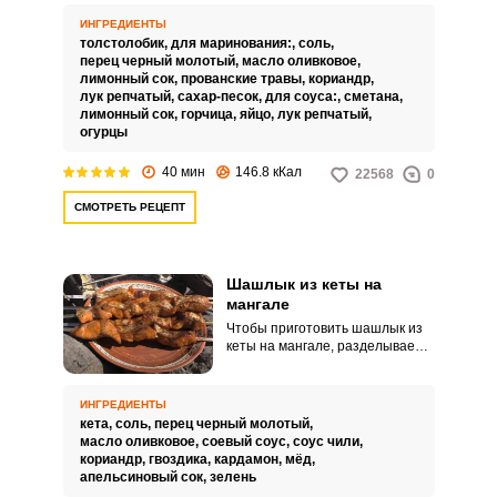
размера куски, маринуем в
специях и репчатом луке и
ИНГРЕДИЕНТЫ
нанизываем на шампуры.
толстолобик,
для маринования:,
соль,
перец черный молотый,
масло оливковое,
лимонный сок,
прованские травы,
кориандр,
лук репчатый,
сахар-песок,
для соуса:,
сметана,
лимонный сок,
горчица,
яйцо,
лук репчатый,
огурцы
40 мин
146.8 кКал
22568
0
СМОТРЕТЬ РЕЦЕПТ
Шашлык из кеты на
мангале
Чтобы приготовить шашлык из
кеты на мангале, разделываем
рыбу на филе и режем его на
куски. Маринуем в специях,
нанизываем на шампур и
ИНГРЕДИЕНТЫ
помещаем на мангал.
кета,
соль,
перец черный молотый,
масло оливковое,
соевый соус,
соус чили,
кориандр,
гвоздика,
кардамон,
мёд,
апельсиновый сок,
зелень