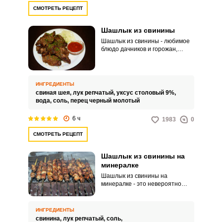
СМОТРЕТЬ РЕЦЕПТ
Шашлык из свинины
Шашлык из свинины - любимое
блюдо дачников и горожан,
выехавших на пикник. Что может
быть проще и вкуснее, чем
кусочки сочного мяса, надетые
на шампур и поджаренные на
ИНГРЕДИЕНТЫ
мангале.
свиная шея,
лук репчатый,
уксус столовый 9%,
вода,
соль,
перец черный молотый
6 ч
1983
0
СМОТРЕТЬ РЕЦЕПТ
Шашлык из свинины на
минералке
Шашлык из свинины на
минералке - это невероятно
вкусный и самый простой
способ маринования мяса, при
котором шашлык 100-процентно
ИНГРЕДИЕНТЫ
получится мягким и сочным.
свинина,
лук репчатый,
соль,