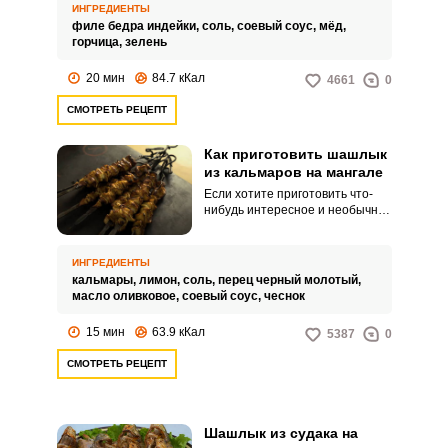
замариновать мясо, конечно,
ИНГРЕДИЕНТЫ
нужно заблаговременно.
филе бедра индейки,
соль,
соевый соус,
мёд,
горчица,
зелень
20 мин
84.7 кКал
4661
0
СМОТРЕТЬ РЕЦЕПТ
Как приготовить шашлык
из кальмаров на мангале
Если хотите приготовить что-
нибудь интересное и необычное
на мангале, предлагаем
обратить внимание на
кальмаров. Их них можно
ИНГРЕДИЕНТЫ
приготовить шикарный шашлык,
кальмары,
лимон,
соль,
перец черный молотый,
который удивит как своим
масло оливковое,
соевый соус,
чеснок
внешним видом, так и
приятнейшим вкусом.
15 мин
63.9 кКал
5387
0
СМОТРЕТЬ РЕЦЕПТ
Шашлык из судака на