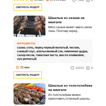
7940
0
СМОТРЕТЬ РЕЦЕПТ
Шашлык из сазана на
мангале
Мясо сазана может иметь запах
тины. Поэтому перед
приготовлением обязательно
маринуем его в пряных специях
и пикантном маринаде.
ИНГРЕДИЕНТЫ
сазан,
соль,
перец черный молотый,
чеснок,
соевый соус,
апельсиновый сок,
лимонная цедра,
сахар-песок,
томатная паста,
масло оливковое,
лук репчатый
25 мин
22233
0
СМОТРЕТЬ РЕЦЕПТ
Шашлык из толстолобика
на мангале
Из толстолобика можно
приготовить отличный шашлык.
Рыбку разделываем на удобного