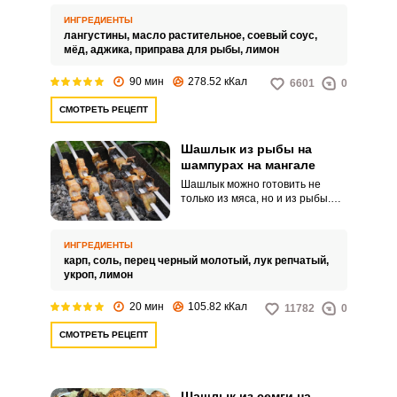
только для любителей
морепродуктов. В этом рецепте
ИНГРЕДИЕНТЫ
вам предлагается замариновать
лангустины,
масло растительное,
соевый соус,
их в пикантном соусе с легкой
мёд,
аджика,
приправа для рыбы,
лимон
перчинкой.
90 мин
278.52 кКал
6601
0
СМОТРЕТЬ РЕЦЕПТ
Шашлык из рыбы на
шампурах на мангале
Шашлык можно готовить не
только из мяса, но и из рыбы.
Такая альтернатива понравится
тем, кто любит легкие блюда, но
при этом сытные.
ИНГРЕДИЕНТЫ
карп,
соль,
перец черный молотый,
лук репчатый,
укроп,
лимон
20 мин
105.82 кКал
11782
0
СМОТРЕТЬ РЕЦЕПТ
Шашлык из семги на