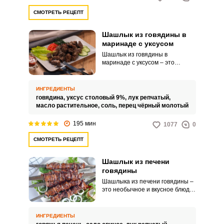
СМОТРЕТЬ РЕЦЕПТ
Шашлык из говядины в
маринаде с уксусом
Шашлык из говядины в
маринаде с уксусом – это
оригинальное блюдо, которое
точно понравится всем
мясоедам. Кисло-сладкий вкус
ИНГРЕДИЕНТЫ
маринада с уксусом прекрасно
говядина,
уксус столовый 9%,
лук репчатый,
сочетается с нежной говядиной,
масло растительное,
соль,
перец чёрный молотый
создавая неповторимый
вкусовой шедевр.
195 мин
1077
0
СМОТРЕТЬ РЕЦЕПТ
Шашлык из печени
говядины
Шашлыка из печени говядины –
это необычное и вкусное блюдо,
которое стоит попробовать всем
любителям мяса. Насыщенный
вкус субпродукта и аромат
ИНГРЕДИЕНТЫ
пряностей создадут настоящий