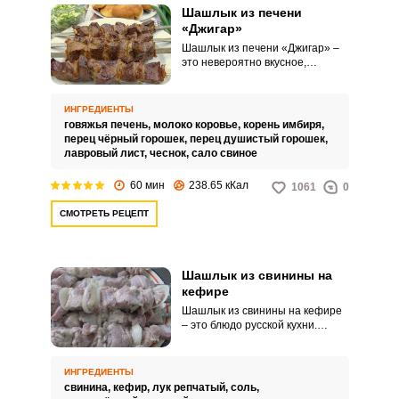
Шашлык из печени
«Джигар»
Шашлык из печени «Джигар» –
это невероятно вкусное,
интересное и аппетитное
угощение, которое актуально как
для домашнего, так и
ИНГРЕДИЕНТЫ
праздничного стола. Чтобы
говяжья печень,
молоко коровье,
корень имбиря,
приготовить такое блюдо из
перец чёрный горошек,
перец душистый горошек,
печени своими руками,
лавровый лист,
чеснок,
сало свиное
используйте наш проверенный
пошаговый рецепт.
60 мин
238.65 кКал
1061
0
СМОТРЕТЬ РЕЦЕПТ
Шашлык из свинины на
кефире
Шашлык из свинины на кефире
– это блюдо русской кухни.
Кефир придает шашлыку
мягкость, сочность и
неповторимый аромат.
ИНГРЕДИЕНТЫ
свинина,
кефир,
лук репчатый,
соль,