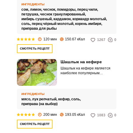
регулировать самостоятельно.
ИНГРЕДИЕНТЫ
сом,
лимон,
чеснок,
помидоры,
перец чили,
петрушка,
чеснок гранулированный,
имбирь сушеный,
кардамон,
кориандр молотый,
соль,
перец чёрный молотый,
корень имбиря,
приправа для рыбы
120 мин
150.67 кКал
1267
0
СМОТРЕТЬ РЕЦЕПТ
Шашлык на кефире
Шашлык на кефире является
наиболее популярным
вариантом, да и кефирный
маринад бюджетен и прост.
Молочная кислота кефира
отлично размягчает мясные
ИНГРЕДИЕНТЫ
волокна, и они лучше
мясо,
лук репчатый,
кефир,
соль,
пропитываются приправами.
приправа (на выбор)
200 мин
193.05 кКал
1083
0
СМОТРЕТЬ РЕЦЕПТ