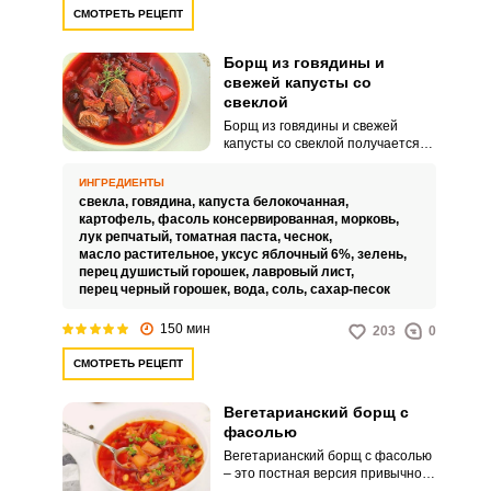
СМОТРЕТЬ РЕЦЕПТ
Борщ из говядины и
свежей капусты со
свеклой
Борщ из говядины и свежей
капусты со свеклой получается
сытным с насыщенным вкусом.
Рецептов приготовления борща
ИНГРЕДИЕНТЫ
много, с разными вариациями
свекла,
говядина,
капуста белокочанная,
ингредиентов и способов
картофель,
фасоль консервированная,
морковь,
зажарки.
лук репчатый,
томатная паста,
чеснок,
масло растительное,
уксус яблочный 6%,
зелень,
перец душистый горошек,
лавровый лист,
перец черный горошек,
вода,
соль,
сахар-песок
150 мин
203
0
СМОТРЕТЬ РЕЦЕПТ
Вегетарианский борщ с
фасолью
Вегетарианский борщ с фасолью
– это постная версия привычного