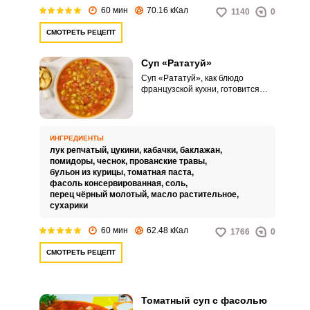
60 мин
70.16 кКал
1140
0
СМОТРЕТЬ РЕЦЕПТ
Суп «Рататуй»
Суп «Рататуй», как блюдо
французской кухни, готовится
подобно овощному рагу с таким
же именем, но к нему
добавляются куриный бульон с
консервированной фасолью.
ИНГРЕДИЕНТЫ
Овощи для супа обжариваются и
лук репчатый,
цукини,
кабачки,
баклажан,
набор их может быть разным, что
помидоры,
чеснок,
прованские травы,
зависит от сезона, а густоту супа
бульон из курицы,
томатная паста,
можно изменить по своему вкусу.
фасоль консервированная,
соль,
перец чёрный молотый,
масло растительное,
сухарики
60 мин
62.48 кКал
1766
0
СМОТРЕТЬ РЕЦЕПТ
Томатный суп с фасолью