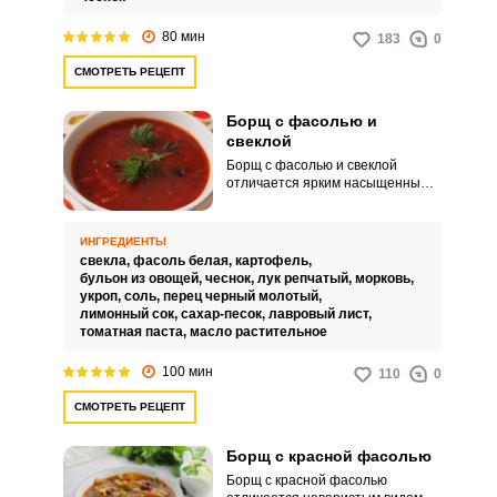
80 мин
183
0
СМОТРЕТЬ РЕЦЕПТ
Борщ с фасолью и
свеклой
Борщ с фасолью и свеклой
отличается ярким насыщенным
вкусом и питательными
свойствами. Такое горячее блюдо
идеально подойдет для
ИНГРЕДИЕНТЫ
большого семейного обеда.
свекла,
фасоль белая,
картофель,
бульон из овощей,
чеснок,
лук репчатый,
морковь,
укроп,
соль,
перец черный молотый,
лимонный сок,
сахар-песок,
лавровый лист,
томатная паста,
масло растительное
100 мин
110
0
СМОТРЕТЬ РЕЦЕПТ
Борщ с красной фасолью
Борщ с красной фасолью