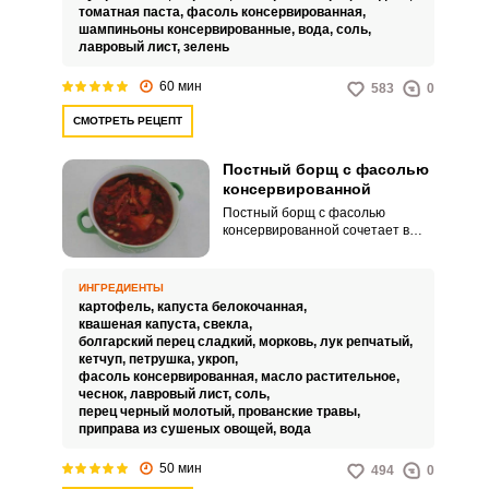
томатная паста,
фасоль консервированная,
шампиньоны консервированные,
вода,
соль,
лавровый лист,
зелень
60 мин
583
0
СМОТРЕТЬ РЕЦЕПТ
Постный борщ с фасолью
консервированной
Постный борщ с фасолью
консервированной сочетает в
себе два вида капусты –
квашеную и свежую, благодаря
чему блюдо имеет пикантную
ИНГРЕДИЕНТЫ
кислинку. Борщ получается
картофель,
капуста белокочанная,
сытным и питательным, так как
квашеная капуста,
свекла,
животный белок заменяется
болгарский перец сладкий,
морковь,
лук репчатый,
растительным в виде фасоли.
кетчуп,
петрушка,
укроп,
фасоль консервированная,
масло растительное,
чеснок,
лавровый лист,
соль,
перец черный молотый,
прованские травы,
приправа из сушеных овощей,
вода
50 мин
494
0