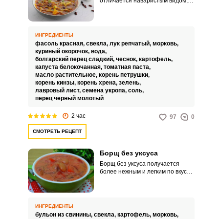
отличается наваристым видом,
насыщенным вкусом и
питательными свойствами. Такой
яркий суп прекрасно дополнит
ваш обеденный стол.
ИНГРЕДИЕНТЫ
фасоль красная,
свекла,
лук репчатый,
морковь,
куриный окорочок,
вода,
болгарский перец сладкий,
чеснок,
картофель,
капуста белокочанная,
томатная паста,
масло растительное,
корень петрушки,
корень кинзы,
корень хрена,
зелень,
лавровый лист,
семена укропа,
соль,
перец черный молотый
2 час
97
0
СМОТРЕТЬ РЕЦЕПТ
Борщ без уксуса
Борщ без уксуса получается
более нежным и легким по вкусу.
Такой кулинарный вариант
понравится как взрослым, так и
детям.
ИНГРЕДИЕНТЫ
бульон из свинины,
свекла,
картофель,
морковь,