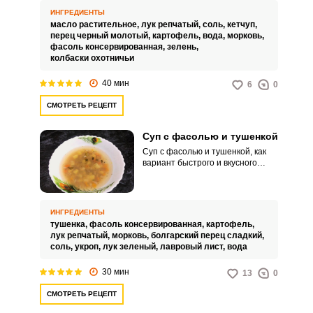
к тому же довольно просто и
ИНГРЕДИЕНТЫ
быстро варится.
масло растительное,
лук репчатый,
соль,
кетчуп,
перец черный молотый,
картофель,
вода,
морковь,
фасоль консервированная,
зелень,
колбаски охотничьи
40 мин
6
0
СМОТРЕТЬ РЕЦЕПТ
Суп с фасолью и тушенкой
Суп с фасолью и тушенкой, как
вариант быстрого и вкусного
блюда для домашнего обеда,
готовится с добавлением
овощей. Тушенка подходит
любая, но предпочтительнее из
ИНГРЕДИЕНТЫ
мяса птицы. В этом рецепте
тушенка,
фасоль консервированная,
картофель,
берем для супа белую
лук репчатый,
морковь,
болгарский перец сладкий,
консервированную фасоль в
соль,
укроп,
лук зеленый,
лавровый лист,
вода
томате, что придаст супу особый
вкус и дополняем зеленью.
30 мин
13
0
СМОТРЕТЬ РЕЦЕПТ