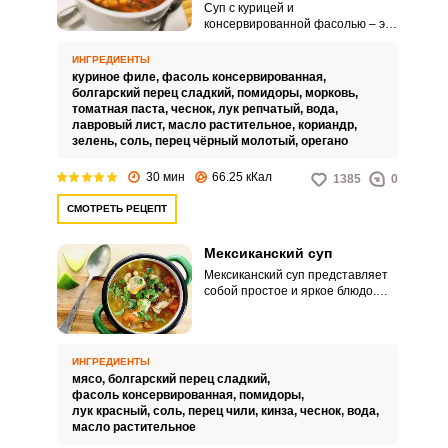
Суп с курицей и
консервированной фасолью – это
сытное и очень аппетитное
первое блюдо, которое можно
ИНГРЕДИЕНТЫ
запросто сварить всего лишь за
куриное филе,
фасоль консервированная,
полчаса. В состав кушанья не
болгарский перец сладкий,
помидоры,
морковь,
входит картофель, однако, суп
томатная паста,
чеснок,
лук репчатый,
вода,
очень сытный, так как бобовая
лавровый лист,
масло растительное,
кориандр,
культура богата растительными
зелень,
соль,
перец чёрный молотый,
орегано
белками и углеводами.
30 мин
66.25 кКал
1385
0
СМОТРЕТЬ РЕЦЕПТ
Мексиканский суп
Мексиканский суп представляет
собой простое и яркое блюдо.
Особенность мексиканских супов
в их густой консистенции и
необыкновенном вкусе.
ИНГРЕДИЕНТЫ
мясо,
болгарский перец сладкий,
фасоль консервированная,
помидоры,
лук красный,
соль,
перец чили,
кинза,
чеснок,
вода,
масло растительное