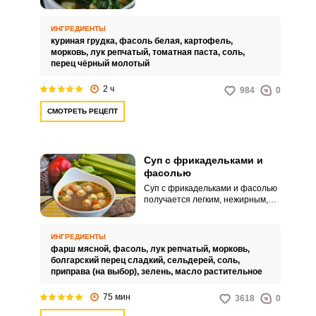
воды, куриного мяса, фасоли и
овощей. Обычно в суп добавляют
картофель, морковь, лук и
ИНГРЕДИЕНТЫ
томатную пасту.
куриная грудка,
фасоль белая,
картофель,
морковь,
лук репчатый,
томатная паста,
соль,
перец чёрный молотый
2 ч
984
0
СМОТРЕТЬ РЕЦЕПТ
Суп с фрикадельками и
фасолью
Суп с фрикадельками и фасолью
получается легким, нежирным,
малокалорийным и хорошо
дополнит ваш домашний обед.
Фасоль для супа заранее
ИНГРЕДИЕНТЫ
замачивается, но подходит и
фарш мясной,
фасоль,
лук репчатый,
морковь,
консервированная, а
болгарский перец сладкий,
сельдерей,
соль,
фрикадельки можно сделать из
приправа (на выбор),
зелень,
масло растительное
любого фарша.
75 мин
3618
0