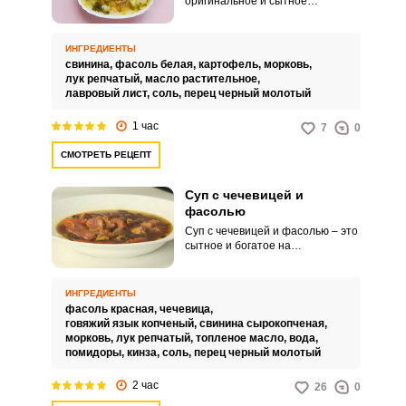
оригинальное и сытное
угощение, способное
удовлетворить даже самый
большой голод. Фасоль, богатая
ИНГРЕДИЕНТЫ
растительным белком, в
свинина,
фасоль белая,
картофель,
морковь,
сочетании с нежной, ароматной
лук репчатый,
масло растительное,
свининой создает уникальную
лавровый лист,
соль,
перец черный молотый
гармонию вкуса.
1 час
7
0
СМОТРЕТЬ РЕЦЕПТ
Суп с чечевицей и
фасолью
Суп с чечевицей и фасолью – это
сытное и богатое на
питательные вещества блюдо,
широко распространённое в
кухнях разных народов. Чечевица
ИНГРЕДИЕНТЫ
богата растительным белком и
фасоль красная,
чечевица,
клетчаткой, а фасоль добавляет
говяжий язык копченый,
свинина сырокопченая,
дополнительный источник белка,
морковь,
лук репчатый,
топленое масло,
вода,
углеводов и полезных
помидоры,
кинза,
соль,
перец черный молотый
минералов.
2 час
26
0