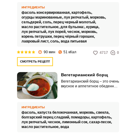
первого блюда для хозяек, у
которых нет времени для готовки.
ИНГРЕДИЕНТЫ
Рассольник можно приготовить
фасоль консервированная,
картофель,
впрок на несколько дней вперед,
огурцы маринованные,
лук репчатый,
морковь,
он может стоять в холодильнике
сельдерей,
соль,
перец черный молотый,
3-4 дня.
масло растительное,
для бульона:,
курица,
лук репчатый,
лук порей,
чеснок,
морковь,
корень петрушки,
перец чёрный горошек,
лавровый лист,
соль,
вода питьевая
90 мин
51 кКал
4717
0
СМОТРЕТЬ РЕЦЕПТ
Вегетарианский борщ
Вегетарианский борщ – это очень
вкусное и аппетитное обеденное
решение для тех, кто соблюдает
пост или не ест мясо по
этическим соображениям.
Питательный борщ по
ИНГРЕДИЕНТЫ
вегетарианскому рецепту сможет
фасоль,
капуста белокочанная,
морковь,
свекла,
приготовить каждый.
болгарский перец сладкий,
помидоры,
картофель,
лук репчатый,
чеснок,
лимонный сок,
сахар-песок,
масло растительное,
вода