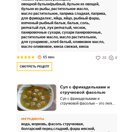
овощной бульон/рыбный,
бульон из овощей,
бульон из рыбы,
растительное масло,
масло растительное,
паприка сладкая,
паприка,
для фрикаделек:,
яйца,
яйцо,
рыбный фарш,
копченый рыбный балык,
балык,
соль,
репчатый лук,
лук репчатый,
чеснок,
панировочные сухари,
сухари панировочные,
растительное масло,
масло растительное,
для сухариков:,
хлеб белый,
оливковое масло,
масло оливковое,
кинза свежая,
кинза
65 мин
20
0
СМОТРЕТЬ РЕЦЕПТ
Суп с фрикадельками и
стручковой фасолью
Суп с фрикадельками и
стручковой фасолью – это легкое,
но питательное блюдо для
обеда. Суп содержит большое
количество разных сезонных
ИНГРЕДИЕНТЫ
овощей: лук, морковку, болгарский
вода,
морковь,
фасоль стручковая,
перец, картошку, чеснок и
болгарский перец сладкий,
фарш мясной,
стручковую фасоль.