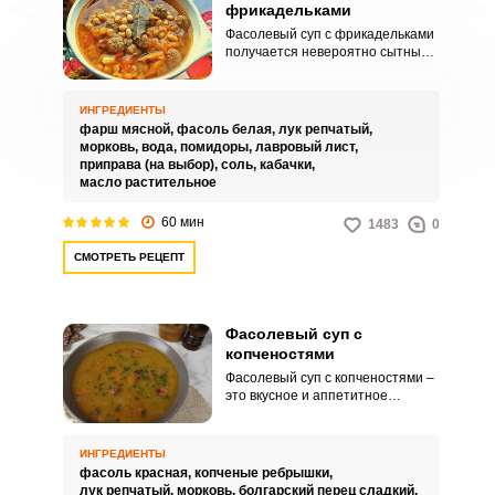
фрикадельками
Фасолевый суп с фрикадельками
получается невероятно сытным
и интересным по вкусу. Такое
блюдо идеально подойдет для
питательного домашнего обеда.
ИНГРЕДИЕНТЫ
фарш мясной,
фасоль белая,
лук репчатый,
морковь,
вода,
помидоры,
лавровый лист,
приправа (на выбор),
соль,
кабачки,
масло растительное
60 мин
1483
0
СМОТРЕТЬ РЕЦЕПТ
Фасолевый суп с
копченостями
Фасолевый суп с копченостями –
это вкусное и аппетитное
решение для вашего семейного
обеда. Такое горячее угощение
выйдет наваристым и точно
ИНГРЕДИЕНТЫ
никого не оставит равнодушным.
фасоль красная,
копченые ребрышки,
лук репчатый,
морковь,
болгарский перец сладкий,