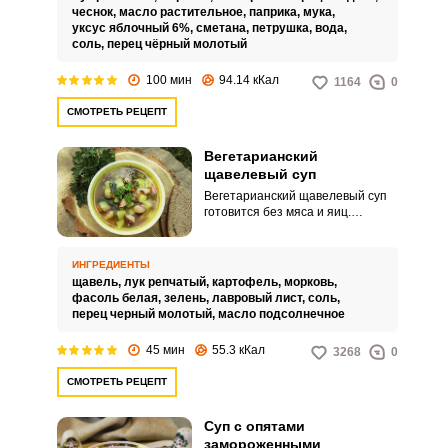
чеснок,
масло растительное,
паприка,
мука,
уксус яблочный 6%,
сметана,
петрушка,
вода,
соль,
перец чёрный молотый
100 мин
94.14 кКал
1164
0
СМОТРЕТЬ РЕЦЕПТ
Вегетарианский
щавелевый суп
Вегетарианский щавелевый суп
готовится без мяса и яиц.
Получается очень легкий и
вкусный супчик с кислинкой.
ИНГРЕДИЕНТЫ
щавель,
лук репчатый,
картофель,
морковь,
фасоль белая,
зелень,
лавровый лист,
соль,
перец черный молотый,
масло подсолнечное
45 мин
55.3 кКал
3268
0
СМОТРЕТЬ РЕЦЕПТ
Суп с опятами
замороженными