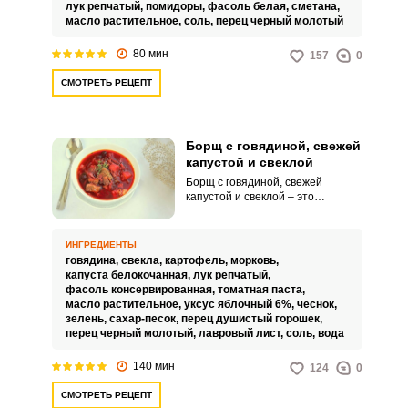
лук репчатый,
помидоры,
фасоль белая,
сметана,
масло растительное,
соль,
перец черный молотый
80 мин
157
0
СМОТРЕТЬ РЕЦЕПТ
Борщ с говядиной, свежей
капустой и свеклой
Борщ с говядиной, свежей
капустой и свеклой – это
несложный в исполнении и
невероятно вкусный домашний
суп, который послужит
ИНГРЕДИЕНТЫ
прекрасным обедом для всей
говядина,
свекла,
картофель,
морковь,
семьи. Обязательно попробуйте
капуста белокочанная,
лук репчатый,
приготовить аппетитный
фасоль консервированная,
томатная паста,
наваристый борщ по нашему
масло растительное,
уксус яблочный 6%,
чеснок,
проверенному рецепту с
зелень,
сахар-песок,
перец душистый горошек,
пошаговыми фото!
перец черный молотый,
лавровый лист,
соль,
вода
140 мин
124
0
СМОТРЕТЬ РЕЦЕПТ