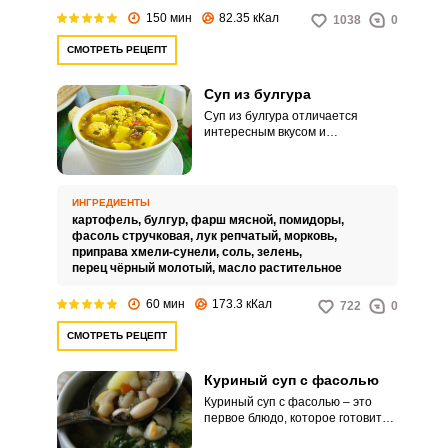
150 мин
82.35 кКал
1038
0
СМОТРЕТЬ РЕЦЕПТ
Суп из булгура
Суп из булгура отличается
интересным вкусом и
питательными свойствами.
Отличное решение для
полезного и аппетитного
семейного обеда.
ИНГРЕДИЕНТЫ
картофель,
булгур,
фарш мясной,
помидоры,
фасоль стручковая,
лук репчатый,
морковь,
приправа хмели-сунели,
соль,
зелень,
перец чёрный молотый,
масло растительное
60 мин
173.3 кКал
722
0
СМОТРЕТЬ РЕЦЕПТ
Куриный суп с фасолью
Куриный суп с фасолью – это
первое блюдо, которое готовится
на основе куриного бульона или