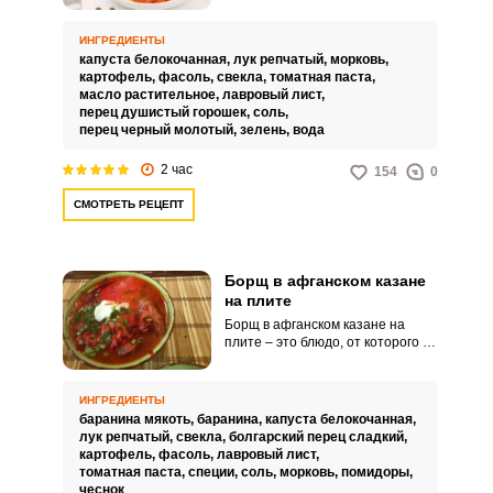
наваристого борща с мясом. Наш
рецепт предполагает не менее
вкусное, а также питательное и
ИНГРЕДИЕНТЫ
сытное блюдо благодаря
капуста белокочанная,
лук репчатый,
морковь,
добавлению фасоли.
картофель,
фасоль,
свекла,
томатная паста,
масло растительное,
лавровый лист,
перец душистый горошек,
соль,
перец черный молотый,
зелень,
вода
2 час
154
0
СМОТРЕТЬ РЕЦЕПТ
Борщ в афганском казане
на плите
Борщ в афганском казане на
плите – это блюдо, от которого не
откажется ни один ценитель
домашней кухни. Приготовление
яркого борща ничем не
ИНГРЕДИЕНТЫ
отличается от традиционного
баранина мякоть,
баранина,
капуста белокочанная,
способа приготовления.
лук репчатый,
свекла,
болгарский перец сладкий,
картофель,
фасоль,
лавровый лист,
томатная паста,
специи,
соль,
морковь,
помидоры,
чеснок