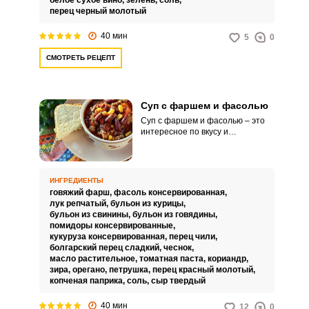
белое сухое вино,
зелень,
соль,
перец черный молотый
40 мин
5
0
СМОТРЕТЬ РЕЦЕПТ
Суп с фаршем и фасолью
Суп с фаршем и фасолью – это
интересное по вкусу и
невероятно питательное
домашнее горячее блюдо. Такой
ВХОД НА САЙТ
РЕГИСТРАЦИЯ
наваристый и пикантный суп
прекрасно подойдет для вашего
ИНГРЕДИЕНТЫ
обеда.
говяжий фарш,
фасоль консервированная,
Войдите
лук репчатый,
бульон из курицы,
с помощью социальных сетей:
бульон из свинины,
бульон из говядины,
помидоры консервированные,
кукуруза консервированная,
перец чили,
болгарский перец сладкий,
чеснок,
масло растительное,
томатная паста,
кориандр,
или
зира,
орегано,
петрушка,
перец красный молотый,
копченая паприка,
соль,
сыр твердый
40 мин
12
0