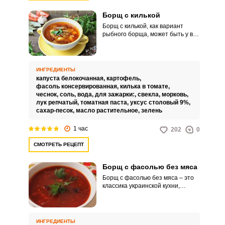
Борщ с килькой
Борщ с килькой, как вариант
рыбного борща, может быть у вас
быстрым и с новыми вкусовыми
нотками первым блюдом к
постному столу. В этом рецепте
варим бульон из картофеля с
ИНГРЕДИЕНТЫ
капустой.
капуста белокочанная,
картофель,
фасоль консервированная,
килька в томате,
чеснок,
соль,
вода,
для зажарки:,
свекла,
морковь,
лук репчатый,
томатная паста,
уксус столовый 9%,
сахар-песок,
масло растительное,
зелень
1 час
202
0
СМОТРЕТЬ РЕЦЕПТ
Борщ с фасолью без мяса
Борщ с фасолью без мяса – это
классика украинской кухни,
переведённая в вегетарианский
вариант с добавлением белковой
фасоли. Насыщенный цвет и
аромат этой свекольной
ИНГРЕДИЕНТЫ