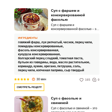
Суп с фаршем и
консервированной
фасолью
Суп с фаршем и
консервированной фасолью – это
хорошо известное в
мексиканской кухне насыщенное
ИНГРЕДИЕНТЫ
блюдо с овощами, зеленью,
говяжий фарш,
лук репчатый,
чеснок,
перец чили,
специями и пряностями. Безумно
помидоры консервированные,
вкусное сытное яркое и красивое
фасоль консервированная,
блюдо с приятной остринкой.
кукуруза консервированная,
болгарский перец сладкий,
томатная паста,
бульон из говядины,
вода,
масло растительное,
кориандр,
кумин,
орегано,
петрушка,
соль,
перец чили,
копченая паприка,
сыр твердый
30 мин
165
0
СМОТРЕТЬ РЕЦЕПТ
Суп с фасолью и
свининой
Суп с фасолью и свининой – это