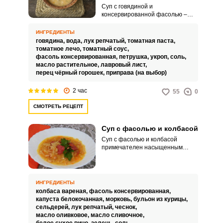
Суп с говядиной и
консервированной фасолью –
это нежирный, но достаточно
сытный обед, который накормит
ИНГРЕДИЕНТЫ
кого угодно, даже самого
говядина,
вода,
лук репчатый,
томатная паста,
голодного работника и самого
томатное лечо,
томатный соус,
капризного и привередливого
фасоль консервированная,
петрушка,
укроп,
соль,
ребёнка! Такой суп очень полезно
масло растительное,
лавровый лист,
есть во время болезни и холодов,
перец чёрный горошек,
приправа (на выбор)
ведь он согреет вас и наполнит
силами!Советы по
2 час
55
0
ингредиентам:Консервированную
белую фасоль можете заменить
СМОТРЕТЬ РЕЦЕПТ
сухой, но тогда предварительно
замочите её в воде на несколько
часов и затем отварите до
Суп с фасолью и колбасой
готовности.В качестве томатной
Суп с фасолью и колбасой
заправки могут послужить
примечателен насыщенным
маринованные помидоры без
вкусом, наваристым видом и
кожуры, любые помидорные
питательными свойствами. Такое
заготовки.В качестве приправ и
горячее блюдо прекрасно
специй для бульона в рецепте
подойдет для аппетитного
используются: луковица,
ИНГРЕДИЕНТЫ
обеда.
горошины чёрного перца,
колбаса вареная,
фасоль консервированная,
несколько лавровых листьев,
капуста белокочанная,
морковь,
бульон из курицы,
стручок перца чили, корень и
сельдерей,
лук репчатый,
чеснок,
зелень петрушки.
масло оливковое,
масло сливочное,