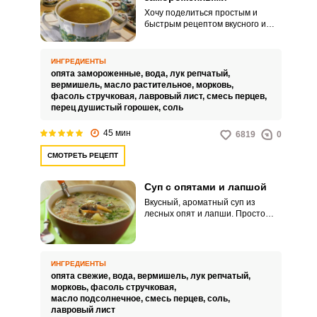
Хочу поделиться простым и
быстрым рецептом вкусного и
легкого супа с замороженными
опятами. Ароматный и
наваристый супчик можно
ИНГРЕДИЕНТЫ
приготовить и из свежих грибов,
опята замороженные,
вода,
лук репчатый,
но у меня в этот раз остались
вермишель,
масло растительное,
морковь,
только замороженные опята.
фасоль стручковая,
лавровый лист,
смесь перцев,
перец душистый горошек,
соль
45 мин
6819
0
СМОТРЕТЬ РЕЦЕПТ
Суп с опятами и лапшой
Вкусный, ароматный суп из
лесных опят и лапши. Просто
восхитительное блюдо для всей
семьи!
ИНГРЕДИЕНТЫ
опята свежие,
вода,
вермишель,
лук репчатый,
морковь,
фасоль стручковая,
масло подсолнечное,
смесь перцев,
соль,
лавровый лист