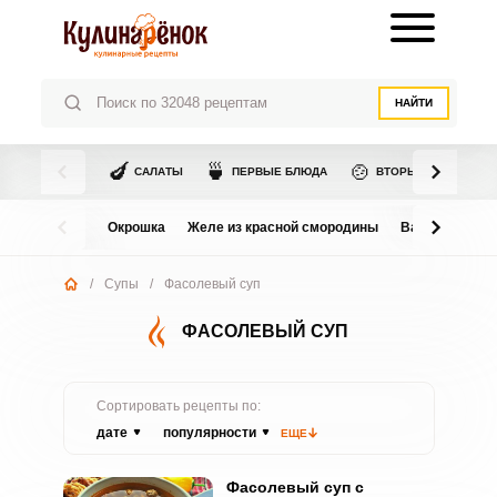
НАЙТИ
🍆
🍵
🍲
САЛАТЫ
ПЕРВЫЕ БЛЮДА
ВТОРЫЕ БЛЮДА
Окрошка
Желе из красной смородины
Варенье из в
/
Супы
/
Фасолевый суп
ФАСОЛЕВЫЙ СУП
Сортировать рецепты по:
дате
популярности
ЕЩЕ
Фасолевый суп с