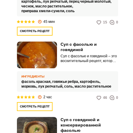
картофель,
лук репчатый,
перец черный молотый,
чеснок,
масло растительное,
приправа хмели-сунели,
соль
45 мин
15
0
СМОТРЕТЬ РЕЦЕПТ
Суп с фасолью и
говядиной
Суп с фасолью и говядиной – это
восхитительный рецепт, который
без особого труда сможет
повторить любой начинающий
кулинар. Для приготовления супа
ИНГРЕДИЕНТЫ
понадобятся доступные
фасоль красная,
говяжьи ребра,
картофель,
ингредиенты, которые можно
морковь,
лук репчатый,
соль,
масло растительное
найти в ближайшем
супермаркете.
2 час
46
0
СМОТРЕТЬ РЕЦЕПТ
Суп с говядиной и
консервированной
фасолью