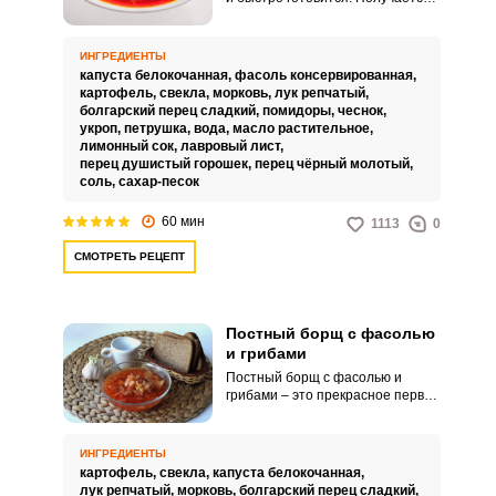
бесподобным, сытным и вкусным.
ИНГРЕДИЕНТЫ
капуста белокочанная,
фасоль консервированная,
картофель,
свекла,
морковь,
лук репчатый,
болгарский перец сладкий,
помидоры,
чеснок,
укроп,
петрушка,
вода,
масло растительное,
лимонный сок,
лавровый лист,
перец душистый горошек,
перец чёрный молотый,
соль,
сахар-песок
60 мин
1113
0
СМОТРЕТЬ РЕЦЕПТ
Постный борщ с фасолью
и грибами
Постный борщ с фасолью и
грибами – это прекрасное первое
блюдо для легкого перекуса в
обед. Блюдо содержит много
овощей, очень полезен при
ИНГРЕДИЕНТЫ
проблемах с пищеварением.
картофель,
свекла,
капуста белокочанная,
лук репчатый,
морковь,
болгарский перец сладкий,