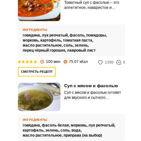
Томатный суп с фасолью – это
аппетитное, наваристое и
насыщенное по вкусу блюдо для
вашего сытного домашнего
обеда. Подавайте горячий суп с
хлебом, зеленью и другими
ИНГРЕДИЕНТЫ
дополнениями по вкусу.
говядина,
лук репчатый,
фасоль,
помидоры,
морковь,
картофель,
томатная паста,
масло растительное,
соль,
зелень,
перец чёрный горошек,
лавровый лист
100 мин
75.07 кКал
1390
0
СМОТРЕТЬ РЕЦЕПТ
Суп с мясом и фасолью
Суп с мясом и фасолью готовят
для вкусного и сытного
домашнего обеда. Он требует
время для готовки, но оно в
основном тратится только на
варку мяса.
ИНГРЕДИЕНТЫ
говядина,
фасоль белая,
морковь,
лук репчатый,
картофель,
зелень,
соль,
вода,
масло растительное,
приправа (на выбор)