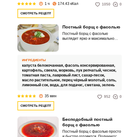
1 ч
174.43 кКал
1050
0
СМОТРЕТЬ РЕЦЕПТ
Постный борщ с фасолью
Постный борщ с фасолью
выглядит ярко и максимально
аппетитно. Несмотря на
отсутствие мясных изделий,
блюдо получается достаточно
наваристым и сытным.
ИНГРЕДИЕНТЫ
капуста белокочанная,
фасоль консервированная,
картофель,
свекла,
морковь,
лук репчатый,
чеснок,
томатная паста,
лавровый лист,
сахар-песок,
масло растительное,
перец чёрный молотый,
соль,
лимонный сок,
вода,
для подачи:,
сметана,
зелень
35 мин
952
0
СМОТРЕТЬ РЕЦЕПТ
Бесподобный постный
борщ с фасолью
Постный борщ с фасолью просто
и быстро готовится. Получается