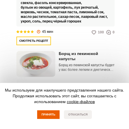
похлёбки наполнят ваш дом
свекла,
фасоль консервированная,
теплом и уютом, а богатство
бульон из овощей,
картофель,
лук репчатый,
витаминов сделает этот борщ
морковь,
чеснок,
томатная паста,
лимонный сок,
полезным для здоровья.
масло растительное,
сахар-песок,
лавровый лист,
укроп,
соль,
перец чёрный горошек
45 мин
100
0
СМОТРЕТЬ РЕЦЕПТ
Борщ из пекинской
капусты
Борщ из пекинской капусты будет
у вас более легким и диетическим
вариантом этого блюда, а варить
его лучше на курином бульоне. В
этом рецепте вкус борща
ИНГРЕДИЕНТЫ
дополняем свежими помидорами
Мы используем для наилучшего представления нашего сайта.
куриное филе,
картофель,
капуста пекинская,
и сладким перцем, а сытность
свекла,
морковь,
фасоль,
лук репчатый,
Продолжая использовать этот сайт, вы соглашаетесь с
можно дополнить
болгарский перец сладкий,
помидоры свежие,
использованием
cookie-файлов
консервированной фасолью.
соль,
лавровый лист,
перец черный молотый,
масло растительное,
масло сливочное,
зелень,
вода
ПРИНЯТЬ
ОТКАЗАТЬСЯ
40 мин
169
0