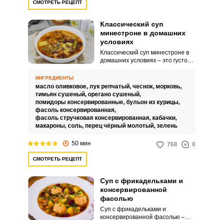
СМОТРЕТЬ РЕЦЕПТ
Классический суп
минестроне в домашних
условиях
Классический суп минестроне в
домашних условиях – это густой
и сытный овощной суп, который
является одним из самых
ИНГРЕДИЕНТЫ
популярных блюд итальянской
масло оливковое,
лук репчатый,
чеснок,
морковь,
кухни. Существует множество
тимьян сушеный,
орегано сушеный,
вариантов минестроне, которые
помидоры консервированные,
бульон из курицы,
могут отличаться друг от друга
фасоль консервированная,
используемыми овощами,
фасоль стручковая консервированная,
кабачки,
специями, а также наличием или
макароны,
соль,
перец чёрный молотый,
зелень
отсутствием
пасты.Используйте свежие
50 мин
768
0
сезонные овощи.
СМОТРЕТЬ РЕЦЕПТ
Суп с фрикадельками и
консервированной
фасолью
Суп с фрикадельками и
консервированной фасолью –