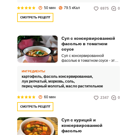
50 мин
79.5 кКал
6975
0
СМОТРЕТЬ РЕЦЕПТ
Суп с консервированной
фасолью в томатном
соусе
Суп с консервированной
фасолью в томатном соусе - это
тот суп, который поможет вам
разнообразить ваше обеденное
ИНГРЕДИЕНТЫ
привычное меню. Приготовление
картофель,
фасоль консервированная,
супа не отнимет у вас много
лук репчатый,
морковь,
соль,
времени, а насыщенный вкус,
перец черный молотый,
масло растительное
благодаря фасоли, приятно вас
удивит.
60 мин
2347
0
СМОТРЕТЬ РЕЦЕПТ
Суп с курицей и
консервированной
фасолью