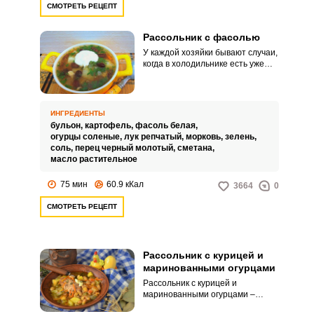
СМОТРЕТЬ РЕЦЕПТ
Рассольник с фасолью
У каждой хозяйки бывают случаи,
когда в холодильнике есть уже
готовый бульон. Некоторые
оставшийся бульон
замораживают.
ИНГРЕДИЕНТЫ
бульон,
картофель,
фасоль белая,
огурцы соленые,
лук репчатый,
морковь,
зелень,
соль,
перец черный молотый,
сметана,
масло растительное
75 мин
60.9 кКал
3664
0
СМОТРЕТЬ РЕЦЕПТ
Рассольник с курицей и
маринованными огурцами
Рассольник с курицей и
маринованными огурцами –
отличный вариант горячего