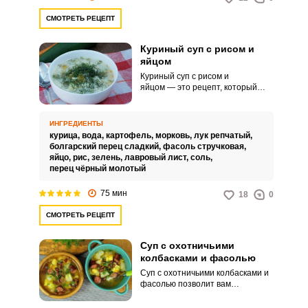
СМОТРЕТЬ РЕЦЕПТ
Куриный суп с рисом и
яйцом
Запомнить меня
Куриный суп с рисом и
яйцом — это рецепт, который
ВХОД
нашей семье достался от бабули
и всем полюбился, так как он
сытный и питательный. Куриный
ЕЩЕ НЕ ЗАРЕГИСТРИРОВАННЫ?
ИНГРЕДИЕНТЫ
суп с рисом и яйцом наполнит
курица,
вода,
картофель,
морковь,
лук репчатый,
вас силами, поможет побороть
болгарский перец сладкий,
фасоль стручковая,
болезни и укрепить организм,
Забыли пароль?
яйцо,
рис,
зелень,
лавровый лист,
соль,
ведь всем известно, что жидкое и
перец чёрный молотый
горячее в обед есть необходимо!
Совет по приготовлению:Из
75 мин
18
0
замороженной половины
куриного бульона вы в другой раз
СМОТРЕТЬ РЕЦЕПТ
сможете приготовить суп ещё
быстрее.
Суп с охотничьими
колбасками и фасолью
Суп с охотничьими колбасками и
фасолью позволит вам
разнообразить повседневное
меню. Это яркое и сытное блюдо