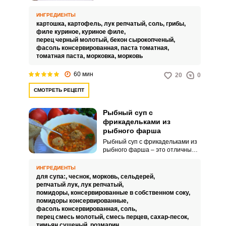
обеденное блюдо, достойное
вашего внимания. Бульон
ИНГРЕДИЕНТЫ
получается насыщенным и
картошка,
картофель,
лук репчатый,
соль,
грибы,
наваристым благодаря грибам,
филе куриное,
куриное филе,
томатной пасте и бекону.
перец черный молотый,
бекон сырокопченый,
фасоль консервированная,
паста томатная,
томатная паста,
морковка,
морковь
60 мин
20
0
СМОТРЕТЬ РЕЦЕПТ
Рыбный суп с
фрикадельками из
рыбного фарша
Рыбный суп с фрикадельками из
рыбного фарша – это отличный
вариант всем знакомого супа с
фрикадельками, только с рыбой
ИНГРЕДИЕНТЫ
вместо мяса. Такой суп отлично
для супа:,
чеснок,
морковь,
сельдерей,
подойдет тем, кто предпочитает
репчатый лук,
лук репчатый,
более диетическое питание, ведь
помидоры, консервированные в собственном соку,
в рыбе куда меньше жиров, чем в
помидоры консервированные,
мясе.
фасоль консервированная,
соль,
перец смесь молотый,
смесь перцев,
сахар-песок,
тимьян сушеный,
розмарин,