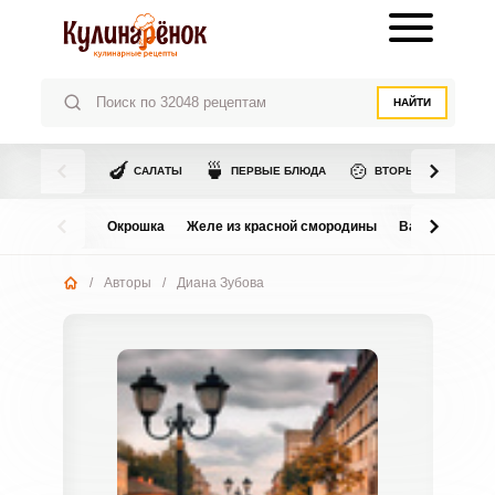
НАЙТИ
🍆
🍵
🍲
САЛАТЫ
ПЕРВЫЕ БЛЮДА
ВТОРЫЕ БЛЮДА
Окрошка
Желе из красной смородины
Варенье из в
/
Авторы
/
Диана Зубова