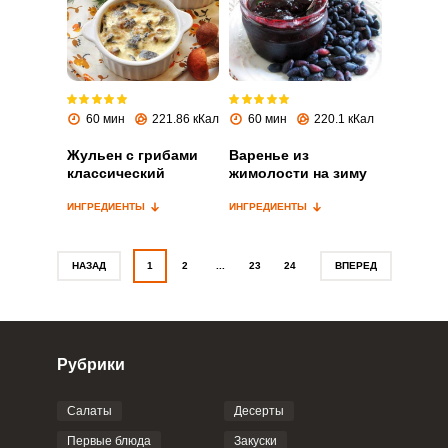
Запомнить меня
ВХОД
60 мин
221.86 кКал
60 мин
220.1 кКал
ЕЩЕ НЕ ЗАРЕГИСТРИРОВАННЫ?
Жульен с грибами
Варенье из
классический
жимолости на зиму
Забыли пароль?
ИНГРЕДИЕНТЫ
ИНГРЕДИЕНТЫ
НАЗАД
1
2
...
23
24
ВПЕРЕД
Рубрики
Салаты
Десерты
Первые блюда
Закуски