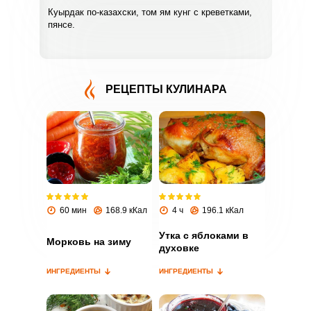
Куырдак по-казахски, том ям кунг с креветками,
пянсе.
РЕЦЕПТЫ КУЛИНАРА
ВХОД НА САЙТ
РЕГИСТРАЦИЯ
Войдите
с помощью социальных сетей:
60 мин
168.9 кКал
4 ч
196.1 кКал
Утка с яблоками в
Морковь на зиму
духовке
или
ИНГРЕДИЕНТЫ
ИНГРЕДИЕНТЫ