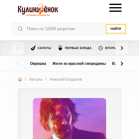
НАЙТИ
🍆
🍵
🍲
САЛАТЫ
ПЕРВЫЕ БЛЮДА
ВТОРЫЕ БЛЮДА
Окрошка
Желе из красной смородины
Варенье из в
/
Авторы
/
Николай Богданов