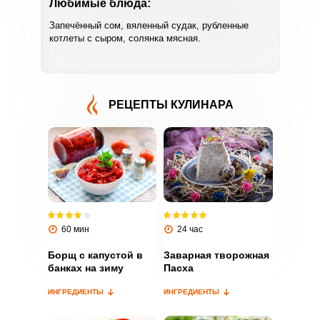
Любимые блюда:
Запечённый сом, вяленный судак, рубленные
котлеты с сыром, солянка мясная.
РЕЦЕПТЫ КУЛИНАРА
ВХОД НА САЙТ
РЕГИСТРАЦИЯ
Войдите
с помощью социальных сетей:
60 мин
24 час
Борщ с капустой в
Заварная творожная
банках на зиму
Пасха
или
ИНГРЕДИЕНТЫ
ИНГРЕДИЕНТЫ