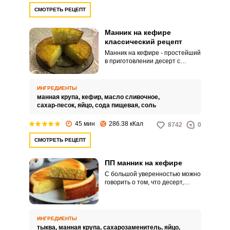
СМОТРЕТЬ РЕЦЕПТ
Манник на кефире
классический рецепт
Манник на кефире - простейший
в приготовлении десерт с
нежным вкусом, который,
несомненно, знаком многим с
детства. Справиться с таким
ИНГРЕДИЕНТЫ
блюдом под силу даже тем, кто
манная крупа,
кефир,
масло сливочное,
не обладает большими
сахар-песок,
яйцо,
сода пищевая,
соль
кулинарными навыками.
45 мин
286.38 кКал
8742
0
СМОТРЕТЬ РЕЦЕПТ
ПП манник на кефире
С большой уверенностью можно
говорить о том, что десерт,
представленный вашему
вниманию, станет настоящей
находкой не только для
любителей побаловать себя
ИНГРЕДИЕНТЫ
простым и вкусным пирогом, но
тыква,
манная крупа,
сахарозаменитель,
яйцо,