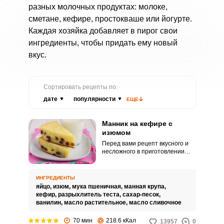
разных молочных продуктах: молоке,
сметане, кефире, простокваше или йогурте.
Каждая хозяйка добавляет в пирог свои
ингредиенты, чтобы придать ему новый
вкус.
Сортировать рецепты по:
дате
популярности
ЕЩЕ
Манник на кефире с
изюмом
Перед вами рецепт вкусного и
несложного в приготовлении
манника. Он не требует
особенных ингредиентов и
техник замешивания.
ИНГРЕДИЕНТЫ
яйцо,
изюм,
мука пшеничная,
манная крупа,
кефир,
разрыхлитель теста,
сахар-песок,
ванилин,
масло растительное,
масло сливочное
70 мин
218.6 кКал
13957
0