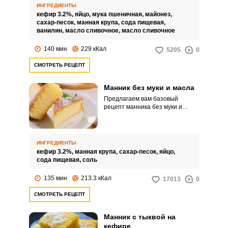
ИНГРЕДИЕНТЫ
кефир 3.2%,
яйцо,
мука пшеничная,
майонез,
сахар-песок,
манная крупа,
сода пищевая,
ванилин,
масло сливочное,
масло сливочное
140 мин
229 кКал
5205
0
СМОТРЕТЬ РЕЦЕПТ
Манник без муки и масла
Предлагаем вам базовый
рецепт манника без муки и
масла. Такой манник вкусен как
сам по себе, так и с
добавлением сухофруктов,
орехов или шоколада.
ИНГРЕДИЕНТЫ
кефир 3.2%,
манная крупа,
сахар-песок,
яйцо,
сода пищевая,
соль
135 мин
213.3 кКал
17013
0
СМОТРЕТЬ РЕЦЕПТ
Манник с тыквой на
кефире