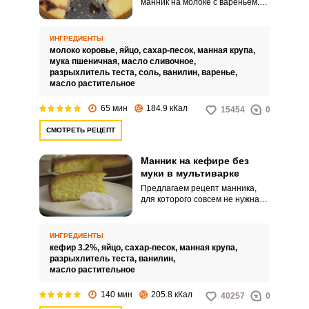
манник на молоке с вареньем.
Сладкие ягоды варенья удачно
оттеняют нежный вкус манника,
добавляют сочности и
ИНГРЕДИЕНТЫ
настроения.
молоко коровье,
яйцо,
сахар-песок,
манная крупа,
мука пшеничная,
масло сливочное,
разрыхлитель теста,
соль,
ванилин,
варенье,
масло растительное
65 мин
184.9 кКал
15454
0
СМОТРЕТЬ РЕЦЕПТ
Манник на кефире без
муки в мультиварке
Предлагаем рецепт манника,
для которого совсем не нужна
мука. Прекрасный вариант
десерта для тех, кто хочет по
каким-либо причинам
ИНГРЕДИЕНТЫ
отказаться от муки.
кефир 3.2%,
яйцо,
сахар-песок,
манная крупа,
разрыхлитель теста,
ванилин,
масло растительное
140 мин
205.8 кКал
40257
0