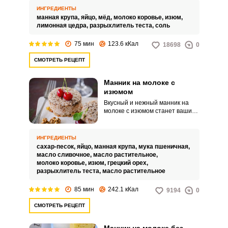
ИНГРЕДИЕНТЫ
манная крупа,
яйцо,
мёд,
молоко коровье,
изюм,
лимонная цедра,
разрыхлитель теста,
соль
75 мин
123.6 кКал
18698
0
СМОТРЕТЬ РЕЦЕПТ
Манник на молоке с
изюмом
Вкусный и нежный манник на
молоке с изюмом станет вашим
фирменным угощением среди
домашней выпечки. Манник
можно приготовить, не прилагая
ИНГРЕДИЕНТЫ
больших усилий.
сахар-песок,
яйцо,
манная крупа,
мука пшеничная,
масло сливочное,
масло растительное,
молоко коровье,
изюм,
грецкий орех,
разрыхлитель теста,
масло растительное
85 мин
242.1 кКал
9194
0
СМОТРЕТЬ РЕЦЕПТ