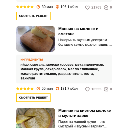
30 мин
196.1 кКал
21703
0
СМОТРЕТЬ РЕЦЕПТ
Манник на молоке и
сметане
Накормить вкусным десертом
большую семью можно пышным
манником на молоке и сметане.
Румяный манный пирог как
нельзя лучше подходит к чаю.
ИНГРЕДИЕНТЫ
яйцо,
сметана,
молоко коровье,
мука пшеничная,
манная крупа,
сахар-песок,
масло сливочное,
масло растительное,
разрыхлитель теста,
ванилин
55 мин
181.7 кКал
16555
0
СМОТРЕТЬ РЕЦЕПТ
Манник на кислом молоке
в мультиварке
Пирог на манной крупе – это
быстрый и вкусный вариант