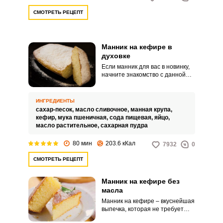
СМОТРЕТЬ РЕЦЕПТ
Манник на кефире в
духовке
Если манник для вас в новинку,
начните знакомство с данной
выпечкой именно с этого
рецепта. Структура манника
получается воздушной за счет
ИНГРЕДИЕНТЫ
манной крупы.
сахар-песок,
масло сливочное,
манная крупа,
кефир,
мука пшеничная,
сода пищевая,
яйцо,
масло растительное,
сахарная пудра
80 мин
203.6 кКал
7932
0
СМОТРЕТЬ РЕЦЕПТ
Манник на кефире без
масла
Манник на кефире – вкуснейшая
выпечка, которая не требует
особых кулинарных умений. За