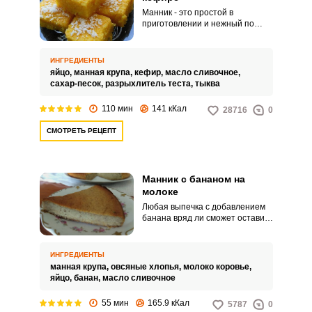
Манник - это простой в
приготовлении и нежный по
структуре пирог. Входящая в
состав тыква придает пирогу
необычный вкус, красивый
ИНГРЕДИЕНТЫ
солнечный цвет и содержит
яйцо,
манная крупа,
кефир,
масло сливочное,
множество витаминов, так
сахар-песок,
разрыхлитель теста,
тыква
необходимых нам осенью.
110 мин
141 кКал
28716
0
СМОТРЕТЬ РЕЦЕПТ
Манник с бананом на
молоке
Любая выпечка с добавлением
банана вряд ли сможет оставить
кого-либо равнодушным.
Изумительный вкус и аромат не
только доставят вам
ИНГРЕДИЕНТЫ
наслаждение, но и позволят
манная крупа,
овсяные хлопья,
молоко коровье,
вам на несколько мгновений
яйцо,
банан,
масло сливочное
почувствовать себя жителем
экзотического острова.
55 мин
165.9 кКал
5787
0