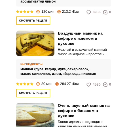
ароматизатор лимон
120 мин
213.2 кКал
8936
0
СМОТРЕТЬ РЕЦЕПТ
Воздушный манник на
кефире с изюмом в
духовке
Нежный и воздушный манный
пирог на кефире – простое и
вкусное сладкое блюдо.
Используйте изюм в качестве
ИНГРЕДИЕНТЫ
начинки и вы сделаете десерт
манная крупа,
кефир,
мука,
сахар-песок,
интересным и
масло сливочное,
изюм,
яйцо,
сода пищевая
запоминающимся.
80 мин
284.27 кКал
4580
0
СМОТРЕТЬ РЕЦЕПТ
Очень вкусный манник на
кефире с бананом в
духовке
Банан идеально подходит в
качестве начинки для манника.