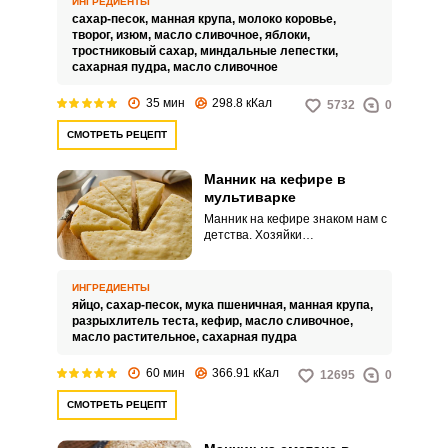
ИНГРЕДИЕНТЫ
сахар-песок,
манная крупа,
молоко коровье,
творог,
изюм,
масло сливочное,
яблоки,
тростниковый сахар,
миндальные лепестки,
сахарная пудра,
масло сливочное
35 мин
298.8 кКал
5732
0
СМОТРЕТЬ РЕЦЕПТ
Манник на кефире в
мультиварке
Манник на кефире знаком нам с
детства. Хозяйки
экспериментируют с
ингредиентами.
ИНГРЕДИЕНТЫ
яйцо,
сахар-песок,
мука пшеничная,
манная крупа,
разрыхлитель теста,
кефир,
масло сливочное,
масло растительное,
сахарная пудра
60 мин
366.91 кКал
12695
0
СМОТРЕТЬ РЕЦЕПТ