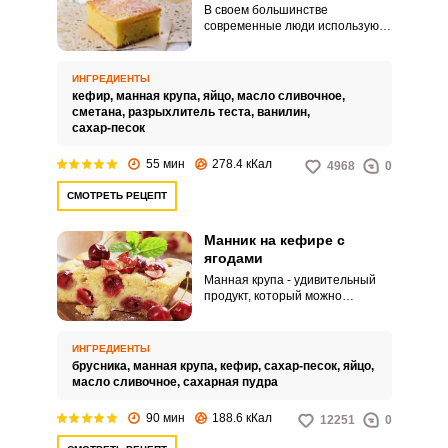
В своем большинстве
современные люди используют
микроволновую печь лишь для
того, чтобы разогреть готовые
блюда. А зря! Не стоит
ИНГРЕДИЕНТЫ
недооценивать возможности
кефир,
манная крупа,
яйцо,
масло сливочное,
умной техники.
сметана,
разрыхлитель теста,
ванилин,
сахар-песок
55 мин
278.4 кКал
4968
0
СМОТРЕТЬ РЕЦЕПТ
Манник на кефире с
ягодами
Манная крупа - удивительный
продукт, который можно
использовать не только для
варки каши, но и для
приготовления оладий, пирогов.
ИНГРЕДИЕНТЫ
Предлагаем вам попробовать
брусника,
манная крупа,
кефир,
сахар-песок,
яйцо,
вкуснейший пирог из манки на
масло сливочное,
сахарная пудра
кефире, приготовленный по
нашему рецепту.
90 мин
188.6 кКал
12251
0