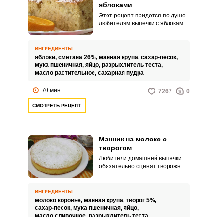
яблоками
Этот рецепт придется по душе
любителям выпечки с яблоками.
Манник на сметане получается
пористым и пышным, а
пьянящий аромат яблок лишь
ИНГРЕДИЕНТЫ
дополняет его.
яблоки,
сметана 26%,
манная крупа,
сахар-песок,
мука пшеничная,
яйцо,
разрыхлитель теста,
масло растительное,
сахарная пудра
70 мин
7267
0
СМОТРЕТЬ РЕЦЕПТ
Манник на молоке с
творогом
Любители домашней выпечки
обязательно оценят творожный
манник на молоке. Благодаря
манной крупе и молоку десерт
получится нежным и плотным
ИНГРЕДИЕНТЫ
по консистенции.
молоко коровье,
манная крупа,
творог 5%,
сахар-песок,
мука пшеничная,
яйцо,
масло сливочное,
разрыхлитель теста,