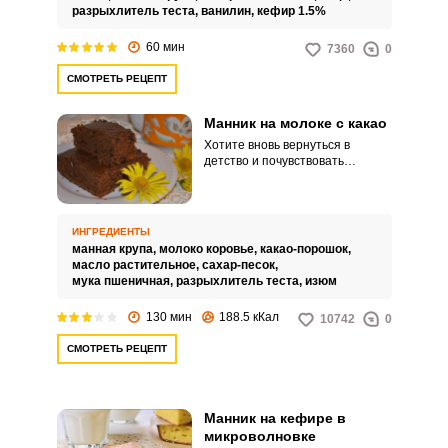
и для тех, кто следит за своей
разрыхлитель теста,
ванилин,
кефир 1.5%
фигурой и дорожит временем.
Тыквенный манник на кефире -
60 мин
7360
0
это быстро, просто, вкусно, а
главное- полезно!
СМОТРЕТЬ РЕЦЕПТ
Манник на молоке с какао
Хотите вновь вернуться в
детство и почувствовать
невероятный вкус любимого
пирога, приготовленного
заботливыми руками вашей
бабушки. Тогда этот рецепт для
ИНГРЕДИЕНТЫ
вас.
манная крупа,
молоко коровье,
какао-порошок,
масло растительное,
сахар-песок,
мука пшеничная,
разрыхлитель теста,
изюм
130 мин
188.5 кКал
10742
0
СМОТРЕТЬ РЕЦЕПТ
Манник на кефире в
микроволновке