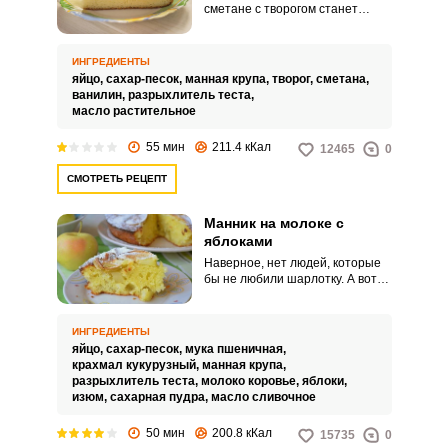
сметане с творогом станет
вашим любимчиком. Манник
можно приготовить, не прилагая
больших усилий.
ИНГРЕДИЕНТЫ
яйцо,
сахар-песок,
манная крупа,
творог,
сметана,
ванилин,
разрыхлитель теста,
масло растительное
55 мин
211.4 кКал
12465
0
СМОТРЕТЬ РЕЦЕПТ
Манник на молоке с
ВХОД НА САЙТ
РЕГИСТРАЦИЯ
яблоками
Наверное, нет людей, которые
бы не любили шарлотку. А вот
Войдите
манник на молоке с яблоками
с помощью социальных сетей:
встретишь не часто.
ИНГРЕДИЕНТЫ
яйцо,
сахар-песок,
мука пшеничная,
крахмал кукурузный,
манная крупа,
разрыхлитель теста,
молоко коровье,
яблоки,
или
изюм,
сахарная пудра,
масло сливочное
50 мин
200.8 кКал
15735
0