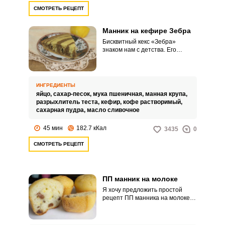
СМОТРЕТЬ РЕЦЕПТ
Манник на кефире Зебра
Бисквитный кекс «Зебра»
Запомнить меня
знаком нам с детства. Его
готовили в каждой семье по
своему любимому рецепту.
ВХОД
ИНГРЕДИЕНТЫ
ЕЩЕ НЕ ЗАРЕГИСТРИРОВАННЫ?
яйцо,
сахар-песок,
мука пшеничная,
манная крупа,
разрыхлитель теста,
кефир,
кофе растворимый,
сахарная пудра,
масло сливочное
Забыли пароль?
45 мин
182.7 кКал
3435
0
СМОТРЕТЬ РЕЦЕПТ
ПП манник на молоке
Я хочу предложить простой
рецепт ПП манника на молоке.
Манник – десерт, который любят
и часто готовят в любой семье.