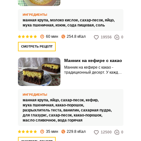
домашней выпечки. Блюдо
получается нежным, сочным и в
меру сладким.
ИНГРЕДИЕНТЫ
манная крупа,
молоко кислое,
сахар-песок,
яйцо,
мука пшеничная,
изюм,
сода пищевая,
соль
60 мин
254.8 кКал
19556
0
СМОТРЕТЬ РЕЦЕПТ
Манник на кефире с какао
Манник на кефире с какао -
традиционный десерт. У каждой
хозяйки свои хитрости его
приготовления.
ИНГРЕДИЕНТЫ
манная крупа,
яйцо,
сахар-песок,
кефир,
мука пшеничная,
какао-порошок,
разрыхлитель теста,
ванилин,
сахарная пудра,
для глазури:,
сахар-песок,
какао-порошок,
масло сливочное,
вода горячая
35 мин
229.8 кКал
12500
0