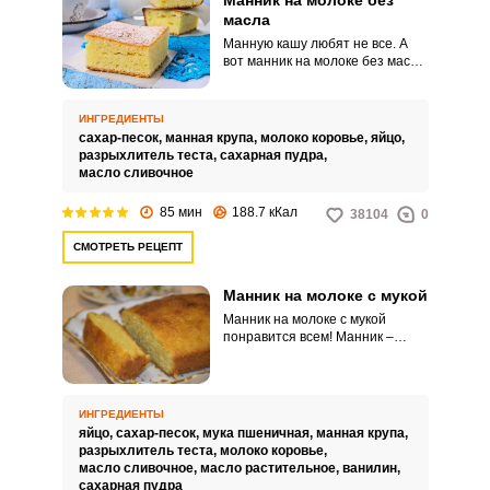
Манник на молоке без
масла
Манную кашу любят не все. А
вот манник на молоке без масла,
несомненно, понравится всем
сладкоежкам.
ИНГРЕДИЕНТЫ
сахар-песок,
манная крупа,
молоко коровье,
яйцо,
разрыхлитель теста,
сахарная пудра,
масло сливочное
85 мин
188.7 кКал
38104
0
СМОТРЕТЬ РЕЦЕПТ
Манник на молоке с мукой
Манник на молоке с мукой
понравится всем! Манник –
десерт, который мы знаем и
любим с детства. Пирог
получается очень вкусным и
съедается за считанные
ИНГРЕДИЕНТЫ
минуты, поэтому советую
яйцо,
сахар-песок,
мука пшеничная,
манная крупа,
готовить сразу несколько
разрыхлитель теста,
молоко коровье,
порций.
масло сливочное,
масло растительное,
ванилин,
сахарная пудра