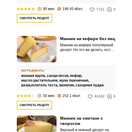
90 мин
196.45 кКал
7721
0
СМОТРЕТЬ РЕЦЕПТ
Манник на кефире без яиц
Манник на кефире популярный
десерт. Но что же делать, если в
холодильнике нет яиц? Хочу
предложить простой рецепт
манника без яиц.
ИНГРЕДИЕНТЫ
манная крупа,
сахар-песок,
кефир,
масло растительное,
мука пшеничная,
разрыхлитель теста,
ванилин,
сахарная пудра
50 мин
252.1 кКал
44182
0
СМОТРЕТЬ РЕЦЕПТ
Манник на сметане с
творогом
Вкусный и нежный десерт на