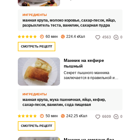
рассыпчатым, за время
выпекания оно поднимается, от
чего получается воздушный и
ИНГРЕДИЕНТЫ
пышный десерт. Такая выпечка
манная крупа,
молоко коровье,
сахар-песок,
яйцо,
отлично подойдёт для завтрака
разрыхлитель теста,
ванилин,
сахарная пудра
или домашнего чаепития. .
60 мин
224.4 кКал
4563
0
СМОТРЕТЬ РЕЦЕПТ
Манник на кефире
пышный
Секрет пышного манника
заключается в правильной и
тщательной подготовке
ингредиентов. Кефир – один из
распространённых продуктов
ИНГРЕДИЕНТЫ
для теста, при помощи него
манная крупа,
мука пшеничная,
яйцо,
кефир,
манный пирог легко сделать
сахар-песок,
ванилин,
сода пищевая
воздушным и вкусным.
50 мин
242.25 кКал
6609
0
СМОТРЕТЬ РЕЦЕПТ
Манник на сметане без