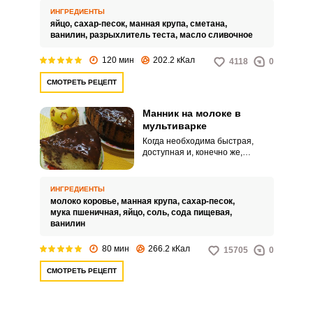
муки. Сливочный вкус и
ИНГРЕДИЕНТЫ
воздушность выпечки не
яйцо,
сахар-песок,
манная крупа,
сметана,
оставят равнодушными даже
ванилин,
разрыхлитель теста,
масло сливочное
самых строгих критиков.
120 мин
202.2 кКал
4118
0
СМОТРЕТЬ РЕЦЕПТ
Манник на молоке в
мультиварке
Когда необходима быстрая,
доступная и, конечно же,
вкусная выпечка к
неожиданному приходу гостей,
на выручку приходит рецепт
ИНГРЕДИЕНТЫ
манника на молоке в
молоко коровье,
манная крупа,
сахар-песок,
мультиварке. Десерт точно
мука пшеничная,
яйцо,
соль,
сода пищевая,
придется всем по вкусу, ведь он
ванилин
напоминает о детстве, где
каждый из нас пробовал в
80 мин
266.2 кКал
15705
0
детском саду этот вкуснейшие
манник.
СМОТРЕТЬ РЕЦЕПТ