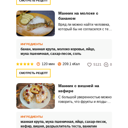
СМОТРЕТЬ РЕЦЕПТ
Манник на молоке с
бананом
Вряд ли можно найти человека,
который бы не согласился с тем,
что банан - один из тех фруктов,
который просто не способен
испортить любой десерт. Будь
ИНГРЕДИЕНТЫ
то мороженое, мусс или
банан,
манная крупа,
молоко коровье,
яйцо,
выпечка.
мука пшеничная,
сахар-песок,
соль
120 мин
209.1 кКал
5121
0
СМОТРЕТЬ РЕЦЕПТ
Манник с вишней на
кефире
С большой уверенностью можно
говорить, что фрукты и ягоды-
это настоящее украшение
любого десерта. Особенно, если
это касается выпечки.
ИНГРЕДИЕНТЫ
манная крупа,
мука пшеничная,
яйцо,
сахар-песок,
кефир,
вишня,
разрыхлитель теста,
ванилин