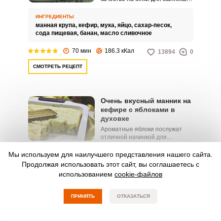
Пирог получается еще более
сонным и аппетитным.
ИНГРЕДИЕНТЫ
манная крупа,
кефир,
мука,
яйцо,
сахар-песок,
сода пищевая,
банан,
масло сливочное
70 мин
186.3 кКал
13894
0
СМОТРЕТЬ РЕЦЕПТ
Очень вкусный манник на
кефире с яблоками в
духовке
Ароматные яблоки послужат
отличной начинкой для
оригинального манника.
Воздушный пирог на кефире
Мы используем для наилучшего представления нашего сайта.
ИНГРЕДИЕНТЫ
можно подавать в качестве
яблоки,
манная крупа,
кефир,
мука,
сахар-песок,
Продолжая использовать этот сайт, вы соглашаетесь с
десерта для семейного
масло сливочное,
разрыхлитель теста,
ванилин,
использованием
cookie-файлов
чаепития.
яйцо
80 мин
240.22 кКал
ПРИНЯТЬ
ОТКАЗАТЬСЯ
5711
0
СМОТРЕТЬ РЕЦЕПТ