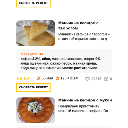
СМОТРЕТЬ РЕЦЕПТ
Манник на кефире с
творогом
Манник на кефире с творогом –
отличный вариант завтрака для
всей семьи. Дети любят такую
выпечку, ведь она нежная и
сладкая.
ИНГРЕДИЕНТЫ
кефир 3.2%,
яйцо,
масло сливочное,
творог 9%,
мука пшеничная,
сахар-песок,
манная крупа,
сода пищевая,
ванилин,
масло растительное
55 мин
193.4 кКал
20216
0
СМОТРЕТЬ РЕЦЕПТ
Манник на кефире с мукой
Предлагаем приготовить
нежный манник на кефире. Он
рыхлый и рассыпчатый, с
румяной плотной корочкой.