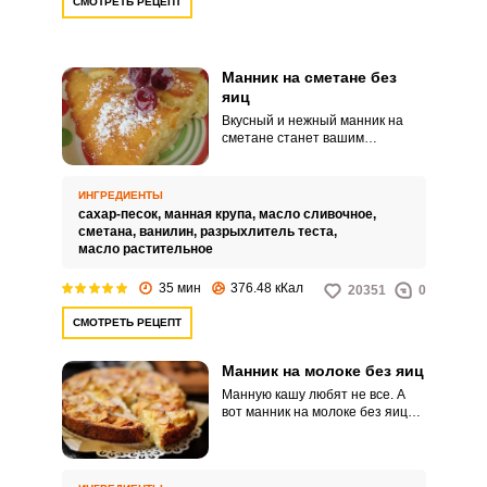
СМОТРЕТЬ РЕЦЕПТ
Манник на сметане без
яиц
Вкусный и нежный манник на
сметане станет вашим
любимчиком среди домашней
выпечки. Часто бывает такое,
что хочется чего-то сладкого, а
ИНГРЕДИЕНТЫ
яиц нет.
сахар-песок,
манная крупа,
масло сливочное,
сметана,
ванилин,
разрыхлитель теста,
масло растительное
35 мин
376.48 кКал
20351
0
СМОТРЕТЬ РЕЦЕПТ
Манник на молоке без яиц
Манную кашу любят не все. А
вот манник на молоке без яиц
обязательно понравится всем
сладкоежкам.