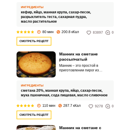
счет манной крупы структура
пирога получается воздушной.
ИНГРЕДИЕНТЫ
кефир,
яйцо,
манная крупа,
сахар-песок,
разрыхлитель теста,
сахарная пудра,
масло растительное
80 мин
200.8 кКал
83897
0
СМОТРЕТЬ РЕЦЕПТ
Манник на сметане
рассыпчатый
Манник – это простой в
приготовлении пирог из
продуктов, которые всегда под
рукой. Чтобы добиться его
рассыпчатости, необходимо
ИНГРЕДИЕНТЫ
соблюдать главный пункт –
сметана 20%,
манная крупа,
яйцо,
сахар-песок,
предварительно дать
мука пшеничная,
сода пищевая,
масло сливочное
настояться манной крупе в
молочном продукте.
110 мин
287.7 кКал
9278
0
СМОТРЕТЬ РЕЦЕПТ
Манник на сметане с