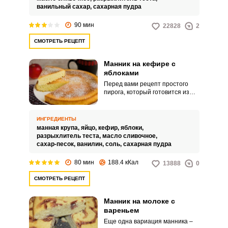
ванильный сахар,
сахарная пудра
90 мин
22828
2
СМОТРЕТЬ РЕЦЕПТ
Манник на кефире с
яблоками
Перед вами рецепт простого
пирога, который готовится из
элементарных ингредиентов.
Манник на кефире получается
пышным и вкусным.
ИНГРЕДИЕНТЫ
манная крупа,
яйцо,
кефир,
яблоки,
разрыхлитель теста,
масло сливочное,
сахар-песок,
ванилин,
соль,
сахарная пудра
80 мин
188.4 кКал
13888
0
СМОТРЕТЬ РЕЦЕПТ
Манник на молоке с
вареньем
Еще одна вариация манника –