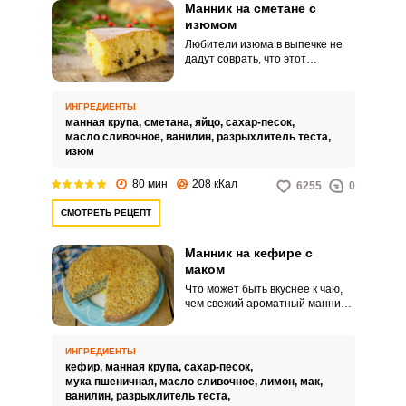
Манник на сметане с
изюмом
Любители изюма в выпечке не
дадут соврать, что этот
ингредиент не только делает
десерт особенно вкусным, но и,
что важно, полезным. Ведь в
ИНГРЕДИЕНТЫ
этом сухофрукте содержится
манная крупа,
сметана,
яйцо,
сахар-песок,
множество витаминов и
масло сливочное,
ванилин,
разрыхлитель теста,
минералов, необходимых
изюм
человеку.
80 мин
208 кКал
6255
0
СМОТРЕТЬ РЕЦЕПТ
Манник на кефире с
маком
Что может быть вкуснее к чаю,
чем свежий ароматный манник с
маком. Приготовленный на
кефире, он не только вкусный,
но еще и нежный, тающий во
ИНГРЕДИЕНТЫ
рту.
кефир,
манная крупа,
сахар-песок,
мука пшеничная,
масло сливочное,
лимон,
мак,
ванилин,
разрыхлитель теста,