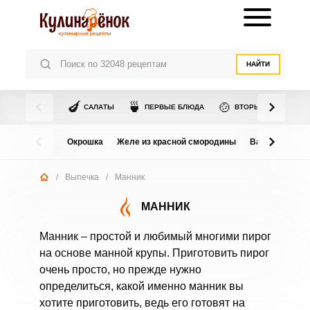
НАЙТИ
🍆
🍵
🍲
САЛАТЫ
ПЕРВЫЕ БЛЮДА
ВТОРЫЕ БЛЮДА
Окрошка
Желе из красной смородины
Варенье из в
/
Выпечка
/
Манник
МАННИК
Манник – простой и любимый многими пирог
на основе манной крупы. Приготовить пирог
очень просто, но прежде нужно
определиться, какой именно манник вы
хотите приготовить, ведь его готовят на