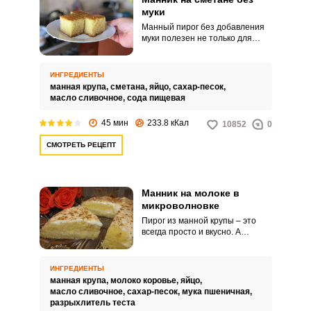
муки
Манный пирог без добавления
муки полезен не только для
фигуры, но и для вашего
времени. Незамысловатый
набор продуктов за считанные
ИНГРЕДИЕНТЫ
минуты превратится в
манная крупа,
сметана,
яйцо,
сахар-песок,
ароматную выпечку к чаю и
масло сливочное,
сода пищевая
порадует близких.
45 мин
233.8 кКал
10852
0
СМОТРЕТЬ РЕЦЕПТ
Манник на молоке в
микроволновке
Пирог из манной крупы – это
всегда просто и вкусно. А
микроволновая печь может
сделать приготовление ещё
более быстрым.
ИНГРЕДИЕНТЫ
манная крупа,
молоко коровье,
яйцо,
масло сливочное,
сахар-песок,
мука пшеничная,
разрыхлитель теста