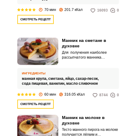
70 мин
201.7 кКал
16093
0
СМОТРЕТЬ РЕЦЕПТ
Манник на сметане в
духовке
Для получения наиболее
рассыпчатого манника
рекомендуется использовать
сметану в тесте. Густой
молочный продукт сделает
ИНГРЕДИЕНТЫ
выпечку пышной, в меру сладкой
манная крупа,
сметана,
яйцо,
сахар-песок,
и без лишних привкусов.
сода пищевая,
ванилин,
масло сливочное
60 мин
316.05 кКал
8744
0
СМОТРЕТЬ РЕЦЕПТ
Манник на молоке в
духовке
Тесто манного пирога на молоке
получается лёгким и