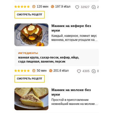
120 мин
197.9 кКал
32927
2
СМОТРЕТЬ РЕЦЕПТ
Манник на кефире без
муки
Каждый, наверное, помнит вкус
манника, которым угощали нас в
детском саду. Повторить его
дома очень просто, рецепт
несложный.
ИНГРЕДИЕНТЫ
манная крупа,
сахар-песок,
кефир,
яйцо,
сода пищевая,
ванилин,
персик
50 мин
201.6 кКал
4305
0
СМОТРЕТЬ РЕЦЕПТ
Манник на молоке без
муки
Простой в приготовлении
нежнейший манник на молоке
легко приготовить, даже если в
доме не оказалось ни грамма