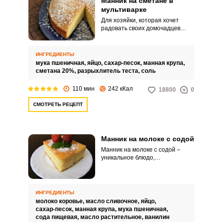
Манник на сметане в
мультиварке
Для хозяйки, которая хочет
радовать своих домочадцев
всегда удачной выпечкой,
приготовленной только из
натуральных продуктов, рецепт
ИНГРЕДИЕНТЫ
манника на сметане в
мука пшеничная,
яйцо,
сахар-песок,
манная крупа,
мультиварке просто незаменим.
сметана 20%,
разрыхлитель теста,
соль
Десерт получается очень
мягким, сочным и ароматным –
110 мин
242 кКал
18800
0
то, что нужно, для семейных
вечеров с чаем.
СМОТРЕТЬ РЕЦЕПТ
Манник на молоке с содой
Манник на молоке с содой –
уникальное блюдо,
соединяющее в себе самое
лучшее из всех запеканок:
нежность, нежирность,
воздушность и, конечно же,
ИНГРЕДИЕНТЫ
бесподобный вкус. Важно, что
молоко коровье,
масло сливочное,
яйцо,
готовится он быстро и из того,
сахар-песок,
манная крупа,
мука пшеничная,
что всегда есть дома.
сода пищевая,
масло растительное,
ванилин