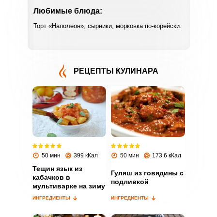
Любимые блюда:
Торт «Наполеон», сырники, морковка по-корейски.
РЕЦЕПТЫ КУЛИНАРА
ВХОД НА САЙТ
РЕГИСТРАЦИЯ
Войдите
с помощью социальных сетей:
50 мин
399 кКал
50 мин
173.6 кКал
Тещин язык из
Гуляш из говядины с
кабачков в
или
подливкой
мультиварке на зиму
ИНГРЕДИЕНТЫ
ИНГРЕДИЕНТЫ