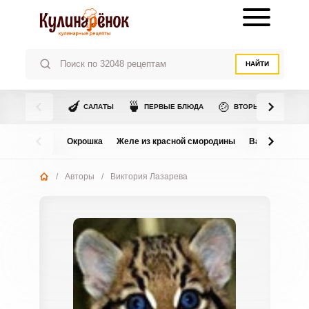
НАЙТИ
🍆
🍵
🍲
САЛАТЫ
ПЕРВЫЕ БЛЮДА
ВТОРЫЕ БЛЮДА
Окрошка
Желе из красной смородины
Варенье из в
/
Авторы
/
Виктория Лазарева