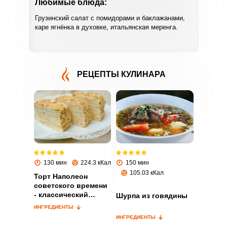
Любимые блюда:
Грузинский салат с помидорами и баклажанами,
каре ягнёнка в духовке, итальянская меренга.
РЕЦЕПТЫ КУЛИНАРА
ВХОД НА САЙТ
РЕГИСТРАЦИЯ
Войдите
с помощью социальных сетей:
130 мин
224.3 кКал
150 мин
105.03 кКал
Торт Наполеон
советского времени
или
- классический
Шурпа из говядины
рецепт
ИНГРЕДИЕНТЫ
ИНГРЕДИЕНТЫ