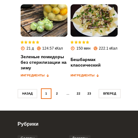
Запомнить меня
ВХОД
21 д
124.57 кКал
150 мин
222.1 кКал
ЕЩЕ НЕ ЗАРЕГИСТРИРОВАННЫ?
Зеленые помидоры
Бешбармак
без стерилизации на
классический
Забыли пароль?
зиму
ИНГРЕДИЕНТЫ
ИНГРЕДИЕНТЫ
НАЗАД
1
2
...
22
23
ВПЕРЕД
Рубрики