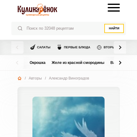
НАЙТИ
🍆
🍵
🍲
САЛАТЫ
ПЕРВЫЕ БЛЮДА
ВТОРЫЕ БЛЮДА
Окрошка
Желе из красной смородины
Варенье из в
/
Авторы
/
Александр Виноградов