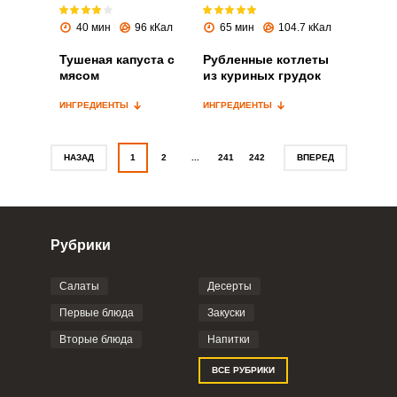
Запомнить меня
40 мин
96 кКал
65 мин
104.7 кКал
Тушеная капуста с
Рубленные котлеты
ВХОД
мясом
из куриных грудок
ЕЩЕ НЕ ЗАРЕГИСТРИРОВАННЫ?
ИНГРЕДИЕНТЫ
ИНГРЕДИЕНТЫ
Забыли пароль?
НАЗАД
1
2
...
241
242
ВПЕРЕД
Рубрики
Салаты
Десерты
Первые блюда
Закуски
Вторые блюда
Напитки
ВСЕ РУБРИКИ