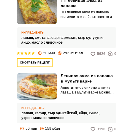
ПП ленивая ачма из
лаваша
ПП ленивая ачма из лаваша
знаменита своей сытностью и
ароматом. Также аппетитное
блюдо можно приготовить, не
нарушая правил правильного
ИНГРЕДИЕНТЫ
питания.
лаваш,
сметана,
сыр пармезан,
сыр сулугуни,
яйцо,
масло сливочное
50 мин
292.35 кКал
5626
0
СМОТРЕТЬ РЕЦЕПТ
Ленивая ачма из лаваша
в мультиварке
Аппетитную ленивую ачму из
лаваша в мультиварке можно
приготовить быстро и легко с
помощью нашего рецепта.
Ароматную закуску подают как
ИНГРЕДИЕНТЫ
теплой, так и холодной.
лаваш,
кефир,
сыр адыгейский,
яйцо,
кинза,
укроп,
масло сливочное
50 мин
159 кКал
3196
0