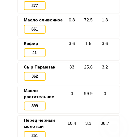
277
Масло сливочное
0.8
72.5
1.3
661
Кефир
3.6
1.5
3.6
41
Сыр Пармезан
33
25.6
3.2
362
Масло
0
99.9
0
растительное
899
Перец чёрный
10.4
3.3
38.7
молотый
251