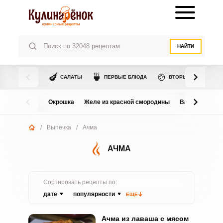
НАЙТИ
🍆
🍵
🍲
САЛАТЫ
ПЕРВЫЕ БЛЮДА
ВТОРЫЕ БЛЮДА
Окрошка
Желе из красной смородины
Варенье из в
/
Выпечка
/
Ачма
АЧМА
Сортировать рецепты по:
дате
популярности
ЕЩЕ
Ачма из лаваша с мясом