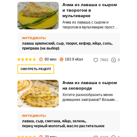
Ачма из лаваша с сыром
и творогом в
мультиварке
Ачма из лаваша с сыром и
творогом в мультиварке прост
вкусен и понравится вашим
домочадцам! В домашних
ИНГРЕДИЕНТЫ
условиях приготовить
лаваш армянский,
сыр,
творог,
кефир,
яйцо,
соль,
настоящую грузинскую ачму
приправа (на выбор)
непросто. В этом рецепте вам
предлагается сделать ее из
80 мин
183.9 кКал
7862
0
лаваша и запечь в мультиварке.
СМОТРЕТЬ РЕЦЕПТ
Ачма из лаваша с сыром
на сковороде
Хотите разнообразить меню
домашних завтраков? Возьмите
на заметку оригинальный
рецепт ачмы из лаваша с сыром
на сковороде. Простое и сытное
ИНГРЕДИЕНТЫ
блюдо обязательно порадует
лаваш,
сыр,
сметана,
яйцо,
зелень,
ваших родных.
перец черный молотый,
масло растительное
20 мин