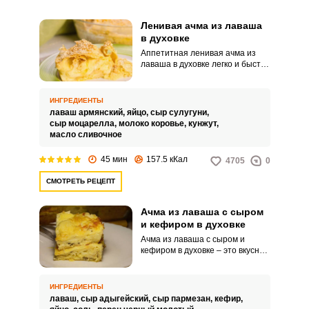
Ленивая ачма из лаваша
в духовке
Аппетитная ленивая ачма из
лаваша в духовке легко и быстро
готовится в духовке. Попробуйте
оригинальное ароматное блюдо,
которое можно подавать как к
ИНГРЕДИЕНТЫ
чаю, так и вместе с легким
лаваш армянский,
яйцо,
сыр сулугуни,
салатом на обед.
сыр моцарелла,
молоко коровье,
кунжут,
масло сливочное
45 мин
157.5 кКал
4705
0
СМОТРЕТЬ РЕЦЕПТ
Ачма из лаваша с сыром
и кефиром в духовке
Ачма из лаваша с сыром и
кефиром в духовке – это вкусная
закуска с аппетитной сырной
начинкой. Такое блюдо станет
сытным и полезным завтраком
ИНГРЕДИЕНТЫ
для всей семьи! Наверняка,
лаваш,
сыр адыгейский,
сыр пармезан,
кефир,
ваши родные полюбят это