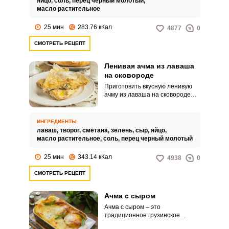
яйцо,
соль,
перец черный молотый,
необычное блюдо!
масло растительное
25 мин
283.76 кКал
4877
0
СМОТРЕТЬ РЕЦЕПТ
Ленивая ачма из лаваша
на сковороде
Приготовить вкусную ленивую
ачму из лаваша на сковороде
можно за считаные минуты. Это
аппетитное блюдо станет
прекрасным завтраком для всей
ИНГРЕДИЕНТЫ
семьи.
лаваш,
творог,
сметана,
зелень,
сыр,
яйцо,
масло растительное,
соль,
перец черный молотый
25 мин
343.14 кКал
4938
0
СМОТРЕТЬ РЕЦЕПТ
Ачма с сыром
Ачма с сыром – это
традиционное грузинское
блюдо, представляющее собой