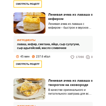
СМОТРЕТЬ РЕЦЕПТ
Ленивая ачма из лаваша с
кефиром
Ленивая ачма из лаваша с
кефиром – быстрое и вкусное
блюдо, навеянное грузинской
кухней. Приготовьте по
простому рецепту с
ИНГРЕДИЕНТЫ
добавлением кефира.
лаваш,
кефир,
сметана,
яйцо,
сыр сулугуни,
сыр адыгейский,
масло сливочное
45 мин
237.6 кКал
17090
0
СМОТРЕТЬ РЕЦЕПТ
Ленивая ачма из лаваша с
творогом на сковороде
В качестве оригинального и
питательного завтрака для всей
семьи можно приготовить
ленивую ачму из лаваша с
творогом на сковороде.