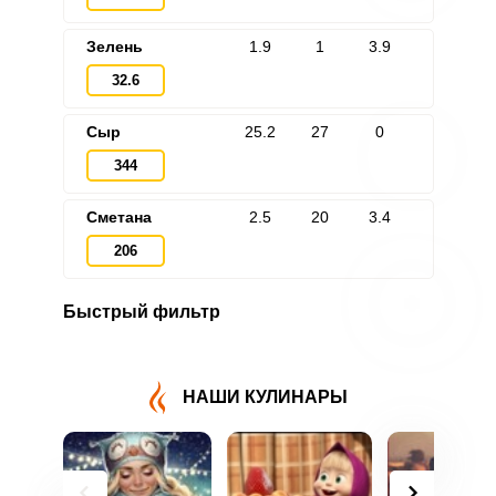
Зелень
1.9
1
3.9
32.6
Сыр
25.2
27
0
344
Сметана
2.5
20
3.4
206
ВХОД НА САЙТ
РЕГИСТРАЦИЯ
Быстрый фильтр
Войдите
с помощью социальных сетей:
НАШИ КУЛИНАРЫ
или