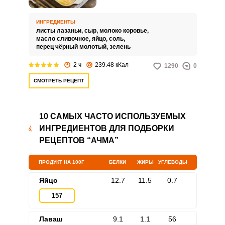
разновидность лазаньи,
приготовленной из тонкого
слоеного теста и сыра. Это
ИНГРЕДИЕНТЫ
блюдо имеет многослойную
листы лазаньи,
сыр,
молоко коровье,
структуру, где тесто и сыр
масло сливочное,
яйцо,
соль,
чередуются, а сверху обычно
перец чёрный молотый,
зелень
наносится сырный соус.
2 ч
239.48 кКал
1290
0
СМОТРЕТЬ РЕЦЕПТ
10 САМЫХ ЧАСТО ИСПОЛЬЗУЕМЫХ
ИНГРЕДИЕНТОВ ДЛЯ ПОДБОРКИ
РЕЦЕПТОВ “АЧМА”
ПРОДУКТ НА 100Г
БЕЛКИ
ЖИРЫ
УГЛЕВОДЫ
Яйцо
12.7
11.5
0.7
157
Лаваш
9.1
1.1
56