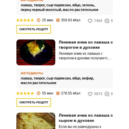
ИНГРЕДИЕНТЫ
Попробуйте вкуснейший
лаваш,
творог,
сыр пармезан,
яйцо,
зелень,
грузинский рецепт на сковороде,
перец черный молотый,
масло растительное
который существенно сэкономит
ваше время.
25 мин
359.93 кКал
7404
0
СМОТРЕТЬ РЕЦЕПТ
Ленивая ачма из лаваша с
творогом в духовке
Ленивая ачма из лаваша с
творогом в духовке получается
очень нежной и ароматной
внутри. Блюдо идеально
подходит для сытного
ИНГРЕДИЕНТЫ
домашнего завтрака.
лаваш,
творог,
сыр пармезан,
яйцо,
кефир,
масло растительное
55 мин
278.55 кКал
5873
0
СМОТРЕТЬ РЕЦЕПТ
Ленивая ачма из лаваша с
сыром в духовке
Если вы не равнодушны к