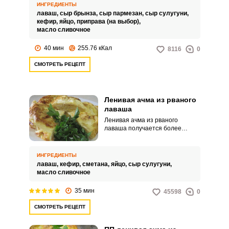
меру соленым. Простой в
ИНГРЕДИЕНТЫ
приготовлении пирог можно
лаваш,
сыр брынза,
сыр пармезан,
сыр сулугуни,
подавать на завтрак или
кефир,
яйцо,
приправа (на выбор),
полдник, также блюдо подходит
масло сливочное
для семейного чаепития.
40 мин
255.76 кКал
8116
0
СМОТРЕТЬ РЕЦЕПТ
Ленивая ачма из рваного
лаваша
Ленивая ачма из рваного
лаваша получается более
нежной и пропитанной внутри.
Попробуйте простой рецепт
оригинального блюда для
ИНГРЕДИЕНТЫ
вашего завтрака или перекуса.
лаваш,
кефир,
сметана,
яйцо,
сыр сулугуни,
масло сливочное
35 мин
45598
0
СМОТРЕТЬ РЕЦЕПТ