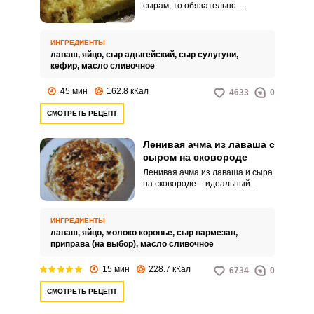
сырам, то обязательно
попробуйте ленивую ачму из
лаваша с сыром в духовке.
Простое в приготовлении блюдо
ИНГРЕДИЕНТЫ
выходит аппетитным и
лаваш,
яйцо,
сыр адыгейский,
сыр сулугуни,
ароматным.
кефир,
масло сливочное
45 мин
162.8 кКал
4633
0
СМОТРЕТЬ РЕЦЕПТ
Ленивая ачма из лаваша с
сыром на сковороде
Ленивая ачма из лаваша и сыра
на сковороде – идеальный
вариант для оригинального и
быстрого завтрака. За короткое
время вы получите сытное и
ИНГРЕДИЕНТЫ
ароматное блюдо по мотивам
лаваш,
яйцо,
молоко коровье,
сыр пармезан,
грузинской кухни.
приправа (на выбор),
масло сливочное
15 мин
228.7 кКал
6734
0
СМОТРЕТЬ РЕЦЕПТ