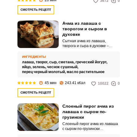
3672
0
СМОТРЕТЬ РЕЦЕПТ
Ачма из лаваша с
творогом и сыром в
духовке
Сытная ачма из лаваша,
творога и сыра в духовке –
идеальный завтрак для
большой семьи. Блюдо выходит
ИНГРЕДИЕНТЫ
нежным, ароматным и очень
лаваш,
творог,
сыр,
сметана,
греческий йогурт,
питательным.
яйцо,
зелень,
чеснок сушеный,
перец черный молотый,
масло растительное
45 мин
243.41 кКал
10022
0
СМОТРЕТЬ РЕЦЕПТ
Слоеный пирог ачма из
лаваша с сыром по-
грузински
Слоеный пирог ачма из лаваша
с сыром по-грузински
выходит ароматным, сытным и в