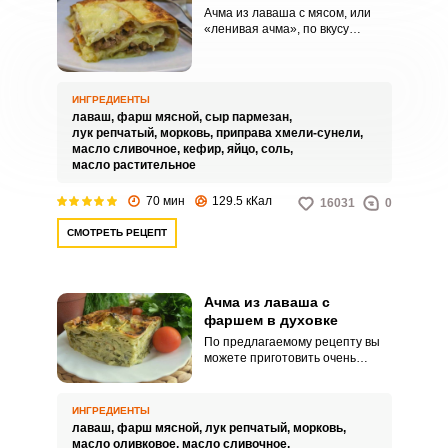
Ачма из лаваша с мясом, или
«ленивая ачма», по вкусу
нисколько не уступает
классической. К фаршу
обязательно добавляется сыр,
чтобы начинка при разрезе не
ИНГРЕДИЕНТЫ
рассыпалась.
лаваш,
фарш мясной,
сыр пармезан,
лук репчатый,
морковь,
приправа хмели-сунели,
масло сливочное,
кефир,
яйцо,
соль,
масло растительное
70 мин
129.5 кКал
16031
0
СМОТРЕТЬ РЕЦЕПТ
Ачма из лаваша с
фаршем в духовке
По предлагаемому рецепту вы
можете приготовить очень
вкусную из лаваша с фаршем в
духовке. Для получения мягкого
слоеного теста лаваш
ИНГРЕДИЕНТЫ
смазывается газированной
лаваш,
фарш мясной,
лук репчатый,
морковь,
водой и растительным маслом и
масло оливковое,
масло сливочное,