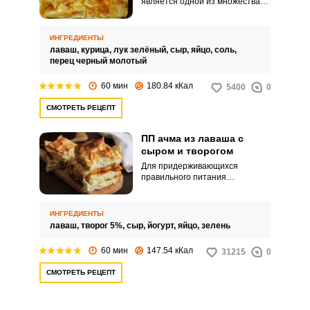
является одной из множества
версий приготовления этого
вкусного сырного пирога.
Куриное мясо нужно
ИНГРЕДИЕНТЫ
предварительно отварить или
лаваш,
курица,
лук зелёный,
сыр,
яйцо,
соль,
использовать то, что осталось с
перец черный молотый
вечера.
60 мин
180.84 кКал
5400
0
СМОТРЕТЬ РЕЦЕПТ
ПП ачма из лаваша с
сыром и творогом
Для придерживающихся
правильного питания
предлагается вкусный рецепт
ПП ачмы из лаваша с сыром и
творогом на ужин или завтрак.
ИНГРЕДИЕНТЫ
Приготовим ее с нежирным
лаваш,
творог 5%,
сыр,
йогурт,
яйцо,
зелень
сыром, 5%-ным творогом и
натуральным йогуртом.
60 мин
147.54 кКал
31215
0
СМОТРЕТЬ РЕЦЕПТ