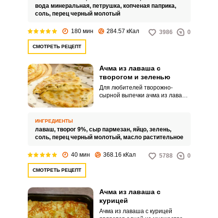
выдерживается 2 часа перед
вода минеральная,
петрушка,
копченая паприка,
выпечкой.
соль,
перец черный молотый
180 мин
284.57 кКал
3986
0
СМОТРЕТЬ РЕЦЕПТ
Ачма из лаваша с
творогом и зеленью
Для любителей творожно-
сырной выпечки ачма из лаваша
с творогом и зеленью будет
большим удовольствием.
Готовится она быстро и просто,
ИНГРЕДИЕНТЫ
и нужно всего лишь листы
лаваш,
творог 9%,
сыр пармезан,
яйцо,
зелень,
лаваша, творог и обязательно
соль,
перец черный молотый,
масло растительное
сыр, ведь без сыра будет уже не
ачма.
40 мин
368.16 кКал
5788
0
СМОТРЕТЬ РЕЦЕПТ
Ачма из лаваша с
курицей
Ачма из лаваша с курицей