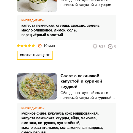
Обалденно вкусный салат с
пекинской капустой и огурцом –
это легкое, освежающее и
витаминное блюдо, которое
подойдет как для обеда, так и
ИНГРЕДИЕНТЫ
для сбалансированного
капуста пекинская,
огурцы,
авокадо,
зелень,
перекуса. Хрустящая пекинская
масло оливковое,
лимон,
соль,
капуста, сочный огурец и
перец чёрный молотый
маслянистое авокадо создают
неповторимый вкусовой букет.
10 мин
617
0
СМОТРЕТЬ РЕЦЕПТ
Салат с пекинской
капустой и куриной
грудкой
Обалденно вкусный салат с
пекинской капустой и куриной
грудкой – это пикантное и
насыщенное блюдо, которое
ИНГРЕДИЕНТЫ
удивит вас своим неповторимым
куриное филе,
кукуруза консервированная,
вкусом. Ароматная куриная
капуста пекинская,
огурцы,
яйцо,
майонез,
грудка, обжаренная до
сметана,
петрушка,
лук зелёный,
золотистой корочки, прекрасно
масло растительное,
соль,
копченая паприка,
гармонирует с пекинской
смесь перцев