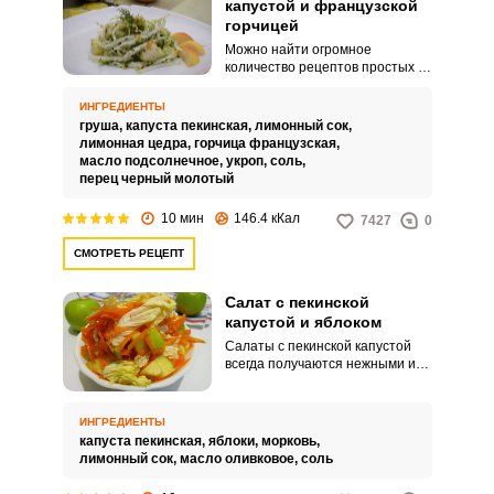
капустой и французской
горчицей
Можно найти огромное
количество рецептов простых и
интересных салатов из
пекинской капусты, которые
ИНГРЕДИЕНТЫ
готовятся за считанные минуты,
груша,
капуста пекинская,
лимонный сок,
когда гости уже на пороге. Я
лимонная цедра,
горчица французская,
предлагаю приготовить салат с
масло подсолнечное,
укроп,
соль,
пекинской капустой и
перец черный молотый
французской горчицей.
10 мин
146.4 кКал
7427
0
СМОТРЕТЬ РЕЦЕПТ
Салат с пекинской
капустой и яблоком
Салаты с пекинской капустой
всегда получаются нежными и
сочными. Предлагаю вам
приготовить низкокалорийный
салат с пекинской капустой и
ИНГРЕДИЕНТЫ
зеленым яблоком.
капуста пекинская,
яблоки,
морковь,
лимонный сок,
масло оливковое,
соль