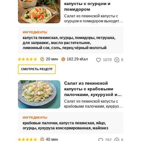
капусты с огурцом и
помидором
Салат из пекинской капусты с
огурцом и помидором выходит
очень нежным, легким и
полезным. Его можно подавать к
ИНГРЕДИЕНТЫ
праздничному столу или
капуста пекинская,
огурцы,
помидоры,
петрушка,
домашнему обеду как
для заправки:,
масло растительное,
дополнение к горячим мясным
лимонный сок,
соль,
перец чёрный молотый
блюдам.
20 мин
182.29 кКал
1070
0
СМОТРЕТЬ РЕЦЕПТ
Салат из пекинской
капусты с крабовыми
палочками, кукурузой и
яйцом с майонезом
Салат из пекинской капусты с
крабовыми палочками, кукурузой
и яйцом с майонезом – это
отличный вариант как для
ИНГРЕДИЕНТЫ
семейного ужина, так и для
крабовые палочки,
капуста пекинская,
яйцо,
праздничного стола! Блюдо
огурцы,
кукуруза консервированная,
майонез
нежное, пекинская капуста с
консервированной кукурузой
40 мин
767
0