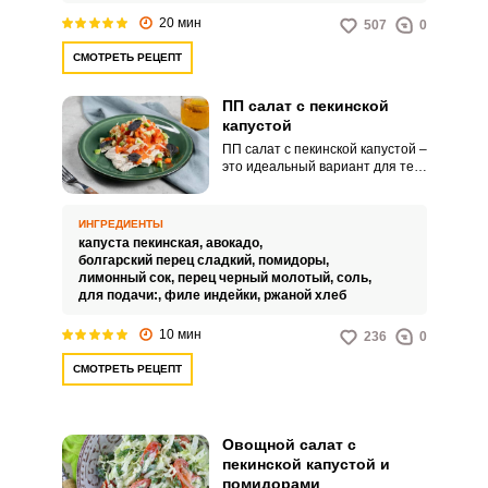
20 мин
507
0
СМОТРЕТЬ РЕЦЕПТ
ПП салат с пекинской
капустой
ПП салат с пекинской капустой –
это идеальный вариант для тех,
кто не любит готовить и дорожит
свободным временем.
Приготовление закуски
ИНГРЕДИЕНТЫ
потребует не более десяти
капуста пекинская,
авокадо,
минут.
болгарский перец сладкий,
помидоры,
лимонный сок,
перец черный молотый,
соль,
для подачи:,
филе индейки,
ржаной хлеб
10 мин
236
0
СМОТРЕТЬ РЕЦЕПТ
Овощной салат с
пекинской капустой и
помидорами