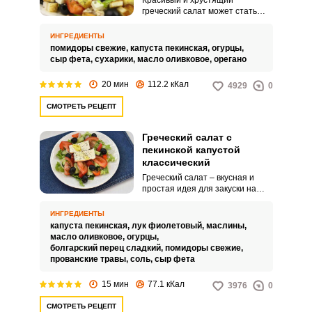
Красивый и хрустящий
греческий салат может стать
украшением вашего стола.
Оригинальный салат готовится
ИНГРЕДИЕНТЫ
только из свежих овощей,
помидоры свежие,
капуста пекинская,
огурцы,
мягкого сыра фета и оливок.
сыр фета,
сухарики,
масло оливковое,
орегано
20 мин
112.2 кКал
4929
0
СМОТРЕТЬ РЕЦЕПТ
Греческий салат с
пекинской капустой
классический
Греческий салат – вкусная и
простая идея для закуски на
праздничном столе. Чаще всего
в салате используют фету,
ИНГРЕДИЕНТЫ
меньшей популярностью
капуста пекинская,
лук фиолетовый,
маслины,
пользуется брынза и фетакса.
масло оливковое,
огурцы,
болгарский перец сладкий,
помидоры свежие,
прованские травы,
соль,
сыр фета
15 мин
77.1 кКал
3976
0
СМОТРЕТЬ РЕЦЕПТ