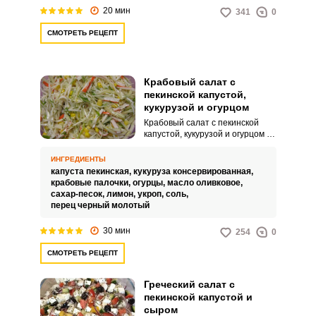
обычно подается холодным и
20 мин
341
0
может выступать как
самостоятельное блюдо, закуска
СМОТРЕТЬ РЕЦЕПТ
или гарнир.
Крабовый салат с
пекинской капустой,
кукурузой и огурцом
Крабовый салат с пекинской
капустой, кукурузой и огурцом –
это популярное блюдо, которое
сочетает в себе разнообразие
ИНГРЕДИЕНТЫ
вкусов и текстур, благодаря
капуста пекинская,
кукуруза консервированная,
удачному подбору
крабовые палочки,
огурцы,
масло оливковое,
ингредиентов. Он является
сахар-песок,
лимон,
укроп,
соль,
легким, освежающим и
перец черный молотый
питательным, что делает его
идеальным для повседневного
30 мин
254
0
обеда или ужина, а также для
праздничного стола.
СМОТРЕТЬ РЕЦЕПТ
Греческий салат с
пекинской капустой и
сыром