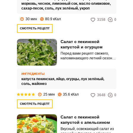
«дружит» со многими вкусными
морковь,
чеснок,
лимонный сок,
масло оливковое,
продуктами: яйцом, сыром,
сахар-песок,
соль,
лук зелёный,
укроп
курицей, грибами и др.
30 мин
80.9 кКал
3158
0
СМОТРЕТЬ РЕЦЕПТ
Салат с пекинской
капустой и огурцом
Перед вами рецепт свежего,
напоминающего летний сезон,
салата. Легкость и нежность –
его главные достоинства.
ИНГРЕДИЕНТЫ
капуста пекинская,
яйцо,
огурцы,
лук зелёный,
соль,
майонез
25 мин
35.6 кКал
3648
0
СМОТРЕТЬ РЕЦЕПТ
Салат с пекинской
капустой с апельсином
Вкусный, освежающий салат из