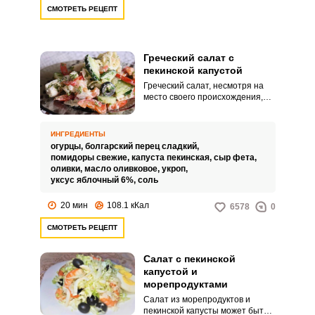
Представляем рецепт салата с
СМОТРЕТЬ РЕЦЕПТ
пекинской капустой, в состав
которого входят и другие
полезные овощи: помидоры и
болгарский перец.
Греческий салат с
пекинской капустой
Греческий салат, несмотря на
место своего происхождения,
весьма популярен и в России.
Возможно, весь секрет в том, что
главные компоненты этого
ИНГРЕДИЕНТЫ
салата, огурцы и помидоры, так
огурцы,
болгарский перец сладкий,
любимы нашими гражданами.
помидоры свежие,
капуста пекинская,
сыр фета,
оливки,
масло оливковое,
укроп,
уксус яблочный 6%,
соль
20 мин
108.1 кКал
6578
0
СМОТРЕТЬ РЕЦЕПТ
Салат с пекинской
капустой и
морепродуктами
Салат из морепродуктов и
пекинской капусты может быть