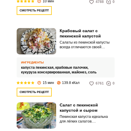
10 мин
4788
0
СМОТРЕТЬ РЕЦЕПТ
Крабовый салат с
пекинской капустой
Салаты из пекинской капусты
всегда отличаются своей
лёгкостью и свежестью.
Холодную закуску можно
подавать как к ужину в кругу
ИНГРЕДИЕНТЫ
семьи, так и на званые вечера.
капуста пекинская,
крабовые палочки,
кукуруза консервированная,
майонез,
соль
15 мин
139.8 кКал
6761
0
СМОТРЕТЬ РЕЦЕПТ
Салат с пекинской
капустой и сыром
Пекинская капуста идеальна
для лёгких салатов.
Универсальный продукт хорошо
сочетается с разными