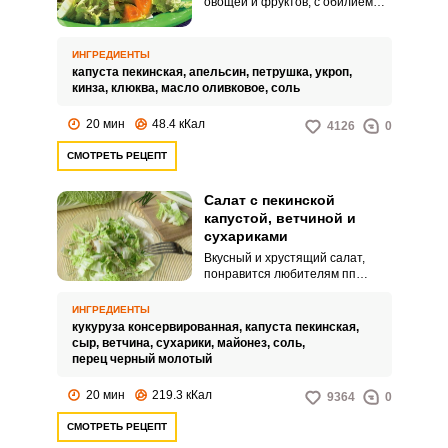
овощей и фруктов, с обилием
свежей зелени. Такое блюдо не
только насытит организм, но и
зарядит энергией.
ИНГРЕДИЕНТЫ
капуста пекинская,
апельсин,
петрушка,
укроп,
кинза,
клюква,
масло оливковое,
соль
20 мин
48.4 кКал
4126
0
СМОТРЕТЬ РЕЦЕПТ
Салат с пекинской
капустой, ветчиной и
сухариками
Вкусный и хрустящий салат,
понравится любителям пп
рациона. Салат очень сытный и
питательный, он станет
ИНГРЕДИЕНТЫ
хорошим вариантом для ужина.
кукуруза консервированная,
капуста пекинская,
сыр,
ветчина,
сухарики,
майонез,
соль,
перец черный молотый
20 мин
219.3 кКал
9364
0
СМОТРЕТЬ РЕЦЕПТ