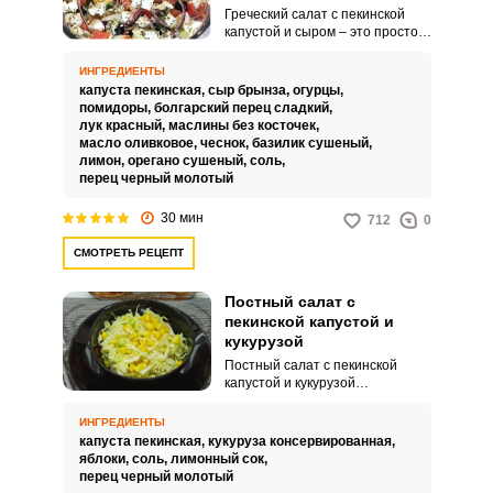
Греческий салат с пекинской
капустой и сыром – это простое
в исполнении, очень вкусное и
привлекательное угощение для
ИНГРЕДИЕНТЫ
вашего стола. Такой легкий
капуста пекинская,
сыр брынза,
огурцы,
салат идеально подойдет для
помидоры,
болгарский перец сладкий,
перекуса, также его можно
лук красный,
маслины без косточек,
подавать как дополнение к
масло оливковое,
чеснок,
базилик сушеный,
горячим блюдам.
лимон,
орегано сушеный,
соль,
перец черный молотый
30 мин
712
0
СМОТРЕТЬ РЕЦЕПТ
Постный салат с
пекинской капустой и
кукурузой
Постный салат с пекинской
капустой и кукурузой
примечателен легким и нежным
вкусом, а также порадует своей
ИНГРЕДИЕНТЫ
универсальностью. Такая
капуста пекинская,
кукуруза консервированная,
закуска подойдет как для
яблоки,
соль,
лимонный сок,
семейного обеда, а также и для
перец черный молотый
праздничного стола.