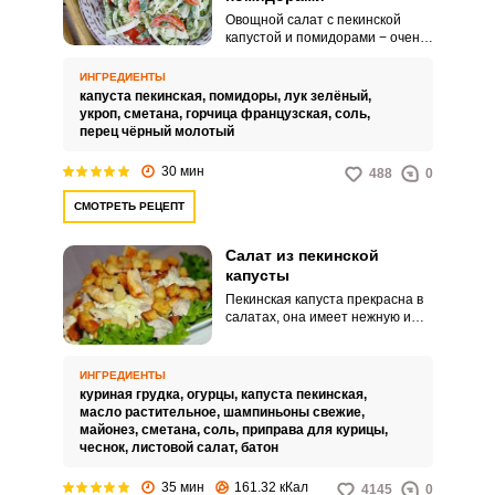
Овощной салат с пекинской
капустой и помидорами − очень
освежающая и сочная закуска,
которая прекрасно дополнит
ИНГРЕДИЕНТЫ
ваш обед или ужин или
капуста пекинская,
помидоры,
лук зелёный,
послужит идеальным рабочим
укроп,
сметана,
горчица французская,
соль,
перекусом. Готовить такой салат
перец чёрный молотый
очень просто и быстро, поэтому
вы точно полюбите его,
30 мин
488
0
особенно в разгар летнего
сезона!Совет по
СМОТРЕТЬ РЕЦЕПТ
ингредиентам:Выбирайте
капусту с крепким кочаном и
красивыми листьями без тёмных
Салат из пекинской
пятен и повреждений.
капусты
Пекинская капуста прекрасна в
салатах, она имеет нежную и
хрустящую структуру и придаёт
блюду свежесть. При этом она
прекрасно сочетается с любыми
ИНГРЕДИЕНТЫ
ингредиентами и заправками.
куриная грудка,
огурцы,
капуста пекинская,
масло растительное,
шампиньоны свежие,
майонез,
сметана,
соль,
приправа для курицы,
чеснок,
листовой салат,
батон
35 мин
161.32 кКал
4145
0