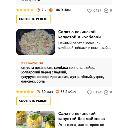
пропитываться – все
максимально просто и быстро!
7 ч
106.9 кКал
6487
0
СМОТРЕТЬ РЕЦЕПТ
Салат с пекинской
капустой и колбасой
Нежный салат с копченой
колбасой, яйцами и пекинской
капустой получается ярким при
добавлении в него кусочков
красного сладкого перца,
ИНГРЕДИЕНТЫ
желтой кукурузы и большого
капуста пекинская,
колбаса копченая,
яйцо,
количества зелени. В
болгарский перец сладкий,
приготовлении не требуется
кукуруза консервированная,
лук зелёный,
укроп,
большой точности, поскольку в
майонез,
соль
конце, нарезанные компоненты,
просто смешиваются между
30 мин
88.5 кКал
6194
0
собой.
СМОТРЕТЬ РЕЦЕПТ
Салат с пекинской
капустой без майонеза
Этот салат, для которого не