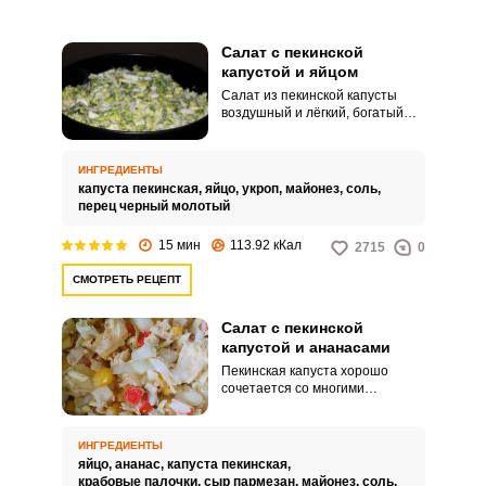
Салат с пекинской
капустой и яйцом
Салат из пекинской капусты
воздушный и лёгкий, богатый
витаминами А и С. Добавим в
него яйцо, зелень и заправим
соусом.
ИНГРЕДИЕНТЫ
капуста пекинская,
яйцо,
укроп,
майонез,
соль,
перец черный молотый
15 мин
113.92 кКал
2715
0
СМОТРЕТЬ РЕЦЕПТ
Салат с пекинской
капустой и ананасами
Пекинская капуста хорошо
сочетается со многими
продуктами, а ее союз с
ананасами стал уже почти
классическим. Дополняем это
ИНГРЕДИЕНТЫ
знакомое сочетание крабовыми
яйцо,
ананас,
капуста пекинская,
палочками и изменяем форму
крабовые палочки,
сыр пармезан,
майонез,
соль,