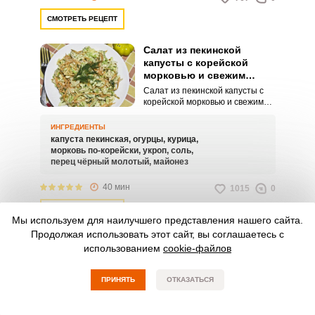
создают интересное
солоновато-сладкое сочетание
СМОТРЕТЬ РЕЦЕПТ
и салат хочется есть и есть!
Совет по приготовлению:Если
вы не собираетесь сразу
Салат из пекинской
подавать салат к столу, то
капусты с корейской
лучше не заправляйте его
морковью и свежим
майонезом, а сделайте это
огурцом
Салат из пекинской капусты с
непосредственно перед
корейской морковью и свежим
подачей.
огурцом − свежий, яркий и
сочный салат, который отлично
ИНГРЕДИЕНТЫ
дополнит ваш обед или ужин.
капуста пекинская,
огурцы,
курица,
Наполнит силами в обеденный
морковь по-корейски,
укроп,
соль,
перерыв, ведь его очень удобно
перец чёрный молотый,
майонез
брать с собой в качестве
быстрого перекуса.
40 мин
1015
0
СМОТРЕТЬ РЕЦЕПТ
Мы используем для наилучшего представления нашего сайта.
Продолжая использовать этот сайт, вы соглашаетесь с
использованием
cookie-файлов
Салат из пекинской
капусты с колбасой и
ПРИНЯТЬ
ОТКАЗАТЬСЯ
огурцом
Салат из пекинской капусты с
колбасой и огурцом, носит