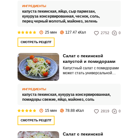
ингредиентами.
ИНГРЕДИЕНТЫ
капуста пекинская,
яйцо,
сыр пармезан,
кукуруза консервированная,
чеснок,
соль,
перец черный молотый,
майонез,
зелень
25 мин
127.47 кКал
2752
0
СМОТРЕТЬ РЕЦЕПТ
Салат с пекинской
капустой и помидорами
Капустный салат с помидорами
ВХОД НА САЙТ
РЕГИСТРАЦИЯ
может стать универсальной
закуской на вашем столе.
Быстрый и простой рецепт
выручит даже в самых
Войдите
ИНГРЕДИЕНТЫ
экстренных ситуациях: обед на
капуста пекинская,
кукуруза консервированная,
с помощью социальных сетей:
скорую руку или неожиданно
помидоры свежие,
яйцо,
майонез,
соль
заглянувшие гости.
15 мин
78.88 кКал
2819
0
или
СМОТРЕТЬ РЕЦЕПТ
Салат с пекинской