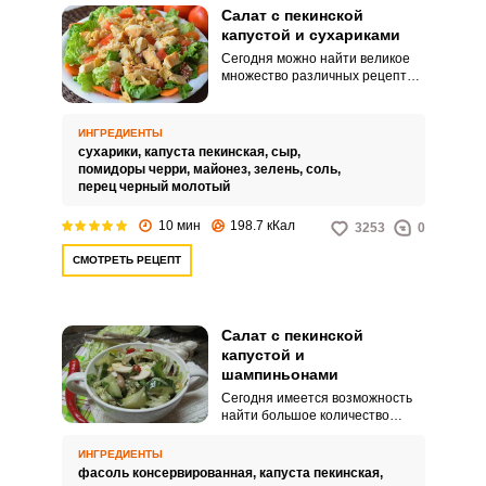
Салат с пекинской
капустой и сухариками
Сегодня можно найти великое
множество различных рецептов
салатов или придумать самим,
поэкспериментировав с
продуктами. Рецепт салата с
ИНГРЕДИЕНТЫ
пекинской капустой и
сухарики,
капуста пекинская,
сыр,
сухариками получился
помидоры черри,
майонез,
зелень,
соль,
спонтанно.
перец черный молотый
10 мин
198.7 кКал
3253
0
СМОТРЕТЬ РЕЦЕПТ
Салат с пекинской
капустой и
шампиньонами
Сегодня имеется возможность
найти большое количество
разнообразных рецептов
салатов с пекинской капустой. Я
ИНГРЕДИЕНТЫ
предлагаю свой вариант салата
фасоль консервированная,
капуста пекинская,
с пекинской капустой и