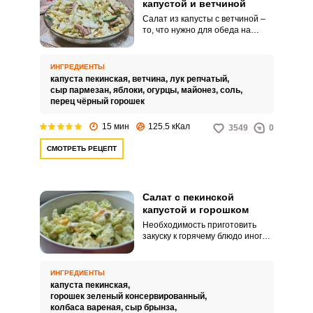
капустой и ветчиной
Салат из капусты с ветчиной –
то, что нужно для обеда на
скорую руку. Салат хорошо
дополнит любое горячее блюдо
и порадует домашних своим
Запомнить меня
ИНГРЕДИЕНТЫ
вкусом и лёгкостью.
капуста пекинская,
ветчина,
лук репчатый,
сыр пармезан,
яблоки,
огурцы,
майонез,
соль,
ВХОД
перец чёрный горошек
ЕЩЕ НЕ ЗАРЕГИСТРИРОВАННЫ?
15 мин
125.5 кКал
3549
0
СМОТРЕТЬ РЕЦЕПТ
Забыли пароль?
Салат с пекинской
капустой и горошком
Необходимость приготовить
закуску к горячему блюдо иногда
становится тяжелой ношей из-
за множества ингредиентов и
долгого приготовления. Салат с
ИНГРЕДИЕНТЫ
пекинской капустой и горошком
капуста пекинская,
спасет из этой ситуации, так как
горошек зеленый консервированный,
готовится он быстро, из простых
колбаса вареная,
сыр брынза,