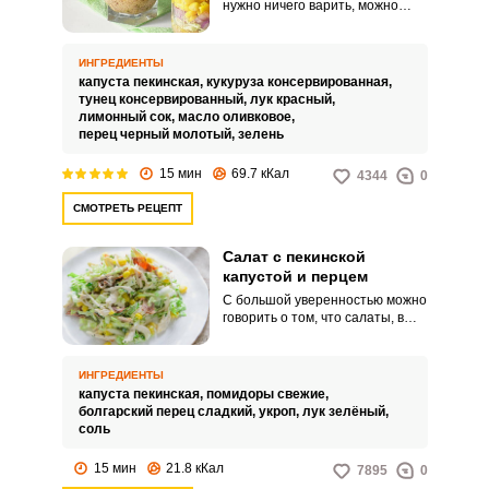
нужно ничего варить, можно
сервировать в качестве
верринов – стаканчиков с
порцией салата внутри.
ИНГРЕДИЕНТЫ
Получается изысканно и
капуста пекинская,
кукуруза консервированная,
красиво: сквозь стекло видны
тунец консервированный,
лук красный,
яркие слои капусты, кукурузы,
лимонный сок,
масло оливковое,
тунца и лука.
перец черный молотый,
зелень
15 мин
69.7 кКал
4344
0
СМОТРЕТЬ РЕЦЕПТ
Салат с пекинской
капустой и перцем
С большой уверенностью можно
говорить о том, что салаты, в
состав которых входит
пекинская капуста, вряд ли кого-
то могут оставить
ИНГРЕДИЕНТЫ
равнодушными, поскольку этот
капуста пекинская,
помидоры свежие,
ингредиент не только
болгарский перец сладкий,
укроп,
лук зелёный,
отличается нежным вкусом и
соль
легкостью, но и содержит
огромное количество полезных
15 мин
21.8 кКал
7895
0
микроэлементов и витаминов.