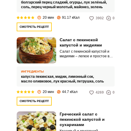
продуктов и выходит свежим и
болгарский перец сладкий,
огурцы,
лук зелёный,
очень сочным.
соль,
перец черный молотый,
майонез,
зелень
20 мин
91.17 кКал
3902
0
СМОТРЕТЬ РЕЦЕПТ
Салат с пекинской
капустой и мидиями
Салат с пекинской капустой и
мидиями – легкое и простое в
приготовлении блюдо, которое
по достоинству смогут оценить
любители морепродуктов. Такой
ИНГРЕДИЕНТЫ
салат может выступать и
капуста пекинская,
мидии,
лимонный сок,
самостоятельным блюдом, и
масло оливковое,
лук красный,
петрушка,
соль
гарниром к рыбным блюдам.
20 мин
44.7 кКал
4269
0
СМОТРЕТЬ РЕЦЕПТ
Греческий салат с
пекинской капустой и
сухариками