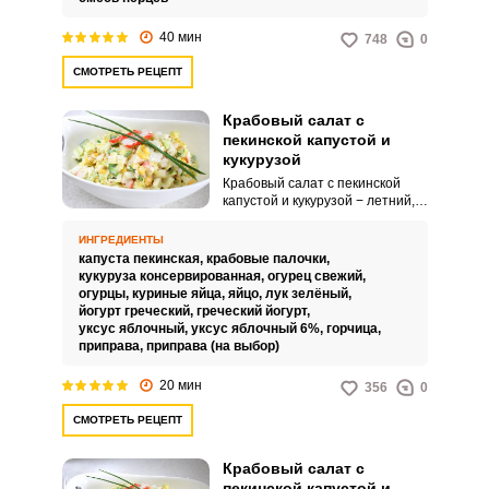
капустой и специями.
40 мин
748
0
СМОТРЕТЬ РЕЦЕПТ
Крабовый салат с
пекинской капустой и
кукурузой
Крабовый салат с пекинской
капустой и кукурузой − летний,
освежающий, нежный и
невероятно вкусный салат. Этот
ИНГРЕДИЕНТЫ
рецепт является вариацией
капуста пекинская,
крабовые палочки,
классического крабового салата
кукуруза консервированная,
огурец свежий,
и изюминкой в нём служит
огурцы,
куриные яйца,
яйцо,
лук зелёный,
пекинская капуста и греческий
йогурт греческий,
греческий йогурт,
йогурт, который сделает салат
уксус яблочный,
уксус яблочный 6%,
горчица,
менее калорийным, нежели,
приправа,
приправа (на выбор)
если бы в нём использовался
обычный майонез.
20 мин
356
0
СМОТРЕТЬ РЕЦЕПТ
Крабовый салат с
пекинской капустой и