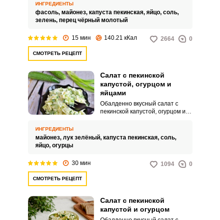
белковую основу салата, а
ИНГРЕДИЕНТЫ
пекинская капуста является
фасоль,
майонез,
капуста пекинская,
яйцо,
соль,
источником клетчатки и
зелень,
перец чёрный молотый
полезных микроэлементов.
15 мин
140.21 кКал
2664
0
СМОТРЕТЬ РЕЦЕПТ
Салат с пекинской
капустой, огурцом и
яйцами
Обалденно вкусный салат с
пекинской капустой, огурцом и
яйцами вы без труда сможете
приготовить по этому рецепту. У
ИНГРЕДИЕНТЫ
закуски нейтральный, приятный
майонез,
лук зелёный,
капуста пекинская,
соль,
вкус и сочная консистенция.
яйцо,
огурцы
30 мин
1094
0
СМОТРЕТЬ РЕЦЕПТ
Салат с пекинской
капустой и огурцом