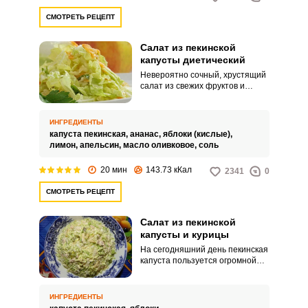
СМОТРЕТЬ РЕЦЕПТ
Салат из пекинской
капусты диетический
Невероятно сочный, хрустящий
салат из свежих фруктов и
пекинской капусты. Отличный
диетический вариант
отдельного перекуса или
ИНГРЕДИЕНТЫ
гарнира, например, к курице.
капуста пекинская,
ананас,
яблоки (кислые),
лимон,
апельсин,
масло оливковое,
соль
20 мин
143.73 кКал
2341
0
СМОТРЕТЬ РЕЦЕПТ
Салат из пекинской
капусты и курицы
На сегодняшний день пекинская
капуста пользуется огромной
популярностью у хозяек,
особенно, если дело касается
приготовления салатов. И это
ИНГРЕДИЕНТЫ
неудивительно, ведь этот овощ