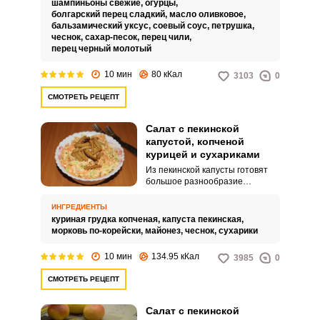
шампиньоны свежие,
огурцы,
шампиньонами.
болгарский перец сладкий,
масло оливковое,
бальзамический уксус,
соевый соус,
петрушка,
чеснок,
сахар-песок,
перец чили,
перец черный молотый
10 мин
80 кКал
3103
0
СМОТРЕТЬ РЕЦЕПТ
Салат с пекинской
капустой, копченой
курицей и сухариками
Из пекинской капусты готовят
большое разнообразие
полезных, простых в
приготовлении, интересных
ИНГРЕДИЕНТЫ
салатов. Я предлагаю
куриная грудка копченая,
капуста пекинская,
приготовить быстрый
морковь по-корейски,
майонез,
чеснок,
сухарики
пикантный салат с пекинской
капустой, копченой курицей и
10 мин
134.95 кКал
3985
0
сухариками.
СМОТРЕТЬ РЕЦЕПТ
Салат с пекинской