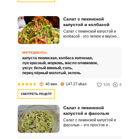
Салат с пекинской
капустой и колбасой
Салат с пекинской капустой и
колбасой - это легкое и вкусное
блюдо, состоящее из свежей
пекинской капусты, нарезанной
колбасы и других ингредиентов,
ИНГРЕДИЕНТЫ
которые придают салату аромат
капуста пекинская,
колбаса копченая,
и вкус. Салат обычно
лук красный,
морковь,
масло оливковое,
приправляется соусом на
уксус белый винный,
соль,
основе масла и уксуса, что
перец чёрный молотый,
зелень
придает ему нежный вкус.
40 мин
147.27 кКал
535
0
СМОТРЕТЬ РЕЦЕПТ
Салат с пекинской
капустой и фасолью
Салат с пекинской капустой и
фасолью – это простое и
бюджетное блюдо для сытного
перекуса. Фасоль составляет