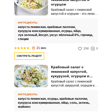
огурцом
Крабовый салат с пекинской
капустой и огурцом – это легкое
и освежающее блюдо, которое
отлично подойдет как закуска
ИНГРЕДИЕНТЫ
или легкое основное блюдо на
капуста пекинская,
крабовые палочки,
обед или ужин. Этот салат
кукуруза консервированная,
огурцы,
яйцо,
обладает приятным морским
лук зеленый,
йогурт,
уксус яблочный 6%,
горчица,
вкусом в сочетании с сочной и
специи
хрустящей пекинской капустой и
освежающими огурцами.
21 мин
298
0
СМОТРЕТЬ РЕЦЕПТ
Крабовый салат с
пекинской капустой,
кукурузой, огурцом и
яйцом
Крабовый салат с пекинской
капустой, кукурузой, огурцом и
яйцом – это популярное блюдо в
российской и постсоветской
ИНГРЕДИЕНТЫ
кухне, которое сочетает в себе
капуста пекинская,
огурцы,
крабовые палочки,
разнообразные текстуры и
кукуруза консервированная,
яйцо,
соль,
зелень,
вкусы, создавая гармоничное и
майонез
питательное блюдо. Этот салат