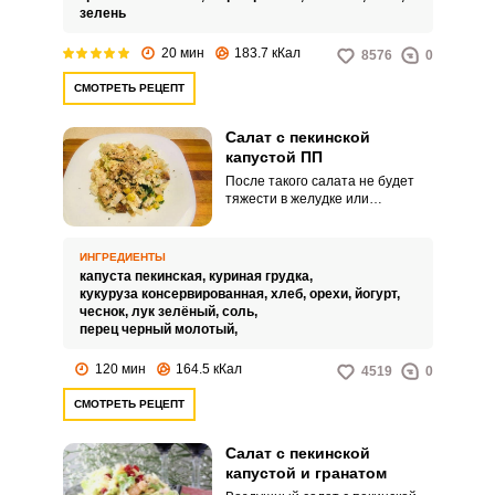
подачи салата – и блюдо уже
зелень
способно произвести
впечатление абсолютной
20 мин
183.7 кКал
8576
0
новинки.
СМОТРЕТЬ РЕЦЕПТ
Салат с пекинской
капустой ПП
После такого салата не будет
тяжести в желудке или
угрызений совести от
нарушенной диеты. Это
отличный диетический вариант,
ИНГРЕДИЕНТЫ
который при этом подарит все
капуста пекинская,
куриная грудка,
богатство вкуса.
кукуруза консервированная,
хлеб,
орехи,
йогурт,
чеснок,
лук зелёный,
соль,
перец черный молотый,
120 мин
164.5 кКал
4519
0
СМОТРЕТЬ РЕЦЕПТ
Салат с пекинской
капустой и гранатом