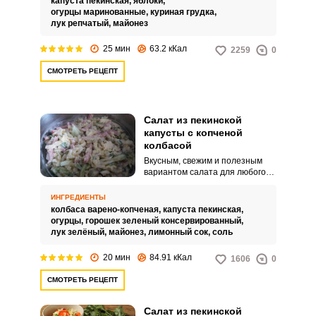
капуста пекинская,
яблоки,
не только имеет нежный вкус и
огурцы маринованные,
куриная грудка,
отличается легкостью.
лук репчатый,
майонез
25 мин
63.2 кКал
2259
0
СМОТРЕТЬ РЕЦЕПТ
Салат из пекинской
капусты с копченой
колбасой
Вкусным, свежим и полезным
вариантом салата для любого
стола будет у вас салат из
пекинской капусты с копченой
ИНГРЕДИЕНТЫ
колбасой. Копченая колбаса
колбаса варено-копченая,
капуста пекинская,
подходит любого сорта, а
огурцы,
горошек зеленый консервированный,
капуста выбирается небольшая,
лук зелёный,
майонез,
лимонный сок,
соль
как более сочная.
20 мин
84.91 кКал
1606
0
СМОТРЕТЬ РЕЦЕПТ
Салат из пекинской