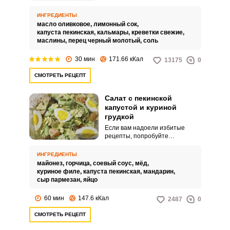
очень питательным перекусом
или заменить вам легкий ужин.
ИНГРЕДИЕНТЫ
Готовится такой салат быстро и
масло оливковое,
лимонный сок,
очень просто.
капуста пекинская,
кальмары,
креветки свежие,
маслины,
перец черный молотый,
соль
30 мин
171.66 кКал
13175
0
СМОТРЕТЬ РЕЦЕПТ
Салат с пекинской
капустой и куриной
грудкой
Если вам надоели избитые
рецепты, попробуйте
приготовить оригинальный,
очень вкусный, легкий и богатый
ИНГРЕДИЕНТЫ
витаминами салат с курицей,
майонез,
горчица,
соевый соус,
мёд,
пекинской капустой и
куриное филе,
капуста пекинская,
мандарин,
мандаринами. Благодаря
сыр пармезан,
яйцо
пекинской капусте он получится
очень объемным и вы сможете
60 мин
147.6 кКал
2487
0
накормить им всю семью.
СМОТРЕТЬ РЕЦЕПТ