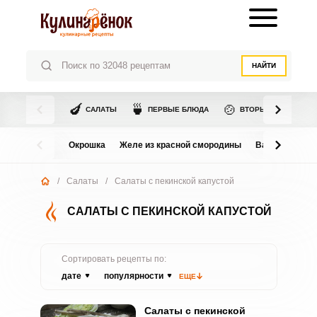
НАЙТИ
🍆
🍵
🍲
САЛАТЫ
ПЕРВЫЕ БЛЮДА
ВТОРЫЕ БЛЮДА
Окрошка
Желе из красной смородины
Варенье из в
/
Салаты
/
Салаты с пекинской капустой
САЛАТЫ С ПЕКИНСКОЙ КАПУСТОЙ
Сортировать рецепты по:
дате
популярности
ЕЩЕ
Салаты с пекинской