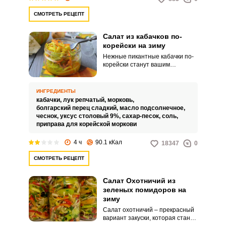
СМОТРЕТЬ РЕЦЕПТ
Салат из кабачков по-
корейски на зиму
Нежные пикантные кабачки по-
корейски станут вашим
любимым салатом. Для этого
рецепта отберите молодые
небольшого размера овощи.
ИНГРЕДИЕНТЫ
кабачки,
лук репчатый,
морковь,
болгарский перец сладкий,
масло подсолнечное,
чеснок,
уксус столовый 9%,
сахар-песок,
соль,
приправа для корейской моркови
4 ч
90.1 кКал
18347
0
СМОТРЕТЬ РЕЦЕПТ
Салат Охотничий из
зеленых помидоров на
зиму
Салат охотничий – прекрасный
вариант закуски, которая станет