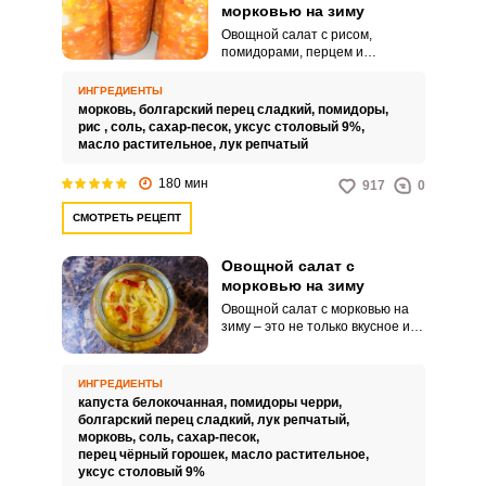
морковью на зиму
Овощной салат с рисом,
помидорами, перцем и
морковью на зиму – это вкусный,
яркий, простой в готовке салат!
ИНГРЕДИЕНТЫ
Запомнить меня
Приготовив его один раз, вы
морковь,
болгарский перец сладкий,
помидоры,
станете его готовить каждый
рис ,
соль,
сахар-песок,
уксус столовый 9%,
год. Можете открыть баночку
масло растительное,
лук репчатый
ВХОД
для перекуса, использовать в
качестве закуски или заправки
180 мин
917
0
для супа.
ЕЩЕ НЕ ЗАРЕГИСТРИРОВАННЫ?
СМОТРЕТЬ РЕЦЕПТ
Забыли пароль?
Овощной салат с
морковью на зиму
Овощной салат с морковью на
зиму – это не только вкусное и
полезное блюдо, которое
поможет вам получить заряд
витаминов даже среди зимы, но
ИНГРЕДИЕНТЫ
и очень практичная закуска,
капуста белокочанная,
помидоры черри,
которую можно использовать в
болгарский перец сладкий,
лук репчатый,
качестве гарнира к мясным или
морковь,
соль,
сахар-песок,
рыбным блюдам. Также такой
перец чёрный горошек,
масло растительное,
салат с легкостью может стать
уксус столовый 9%
заправкой для овощного супа.