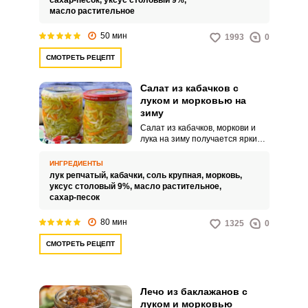
сахар-песок,
уксус столовый 9%,
овощей красивой соломкой.
масло растительное
50 мин
1993
0
СМОТРЕТЬ РЕЦЕПТ
Салат из кабачков с
луком и морковью на
зиму
Салат из кабачков, моркови и
лука на зиму получается ярким
внешне и с насыщенным
овощным вкусом. Кабачки
ИНГРЕДИЕНТЫ
приобретают сладко-пикантный
лук репчатый,
кабачки,
соль крупная,
морковь,
вкус.
уксус столовый 9%,
масло растительное,
сахар-песок
80 мин
1325
0
СМОТРЕТЬ РЕЦЕПТ
Лечо из баклажанов с
луком и морковью