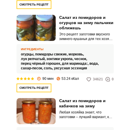
СМОТРЕТЬ РЕЦЕПТ
Салат из помидоров и
огурцов на зиму пальчики
оближешь
Это рецепт заготовки вкусного
зимнего кушанья для тех хозяек,
которые ценят свое время.
Набор продуктов простой,
ИНГРЕДИЕНТЫ
готовится салат быстро и его
огурцы,
помидоры свежие,
морковь,
вкус действительно – пальчики
лук репчатый,
зонтики укропа,
чеснок,
оближешь.
перец чёрный горошек,
для маринада:,
вода,
сахар-песок,
соль,
уксусная эссенция
90 мин
53.24 кКал
34621
0
СМОТРЕТЬ РЕЦЕПТ
Салат из помидоров и
кабачков на зиму
Любая хозяйка знает, что
заготовки – лучший вариант, как
быстро найти применение
богатому урожаю овощей.