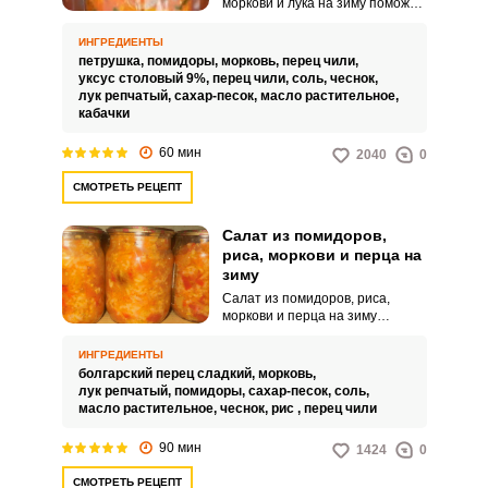
моркови и лука на зиму поможет
сохранить летние витамины. В
нём гармонично сочетаются
ИНГРЕДИЕНТЫ
нежные кабачки, сочные
петрушка,
помидоры,
морковь,
перец чили,
помидоры, сладковатая морковь
уксус столовый 9%,
перец чили,
соль,
чеснок,
и пикантный лук.
лук репчатый,
сахар-песок,
масло растительное,
кабачки
60 мин
2040
0
СМОТРЕТЬ РЕЦЕПТ
Салат из помидоров,
риса, моркови и перца на
зиму
Салат из помидоров, риса,
моркови и перца на зиму
готовится достаточно просто и
представляет собой
ИНГРЕДИЕНТЫ
потрясающе сытное угощение,
болгарский перец сладкий,
морковь,
которое уместно не только для
лук репчатый,
помидоры,
сахар-песок,
соль,
повседневного употребления,
масло растительное,
чеснок,
рис ,
перец чили
но и для праздничных застолий.
Для реализации рецепта я
90 мин
1424
0
обычно использую всю овощную
«некондицию», которая
СМОТРЕТЬ РЕЦЕПТ