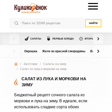
НАЙТИ
🍆
🍵
🍲
САЛАТЫ
ПЕРВЫЕ БЛЮДА
ВТОРЫЕ БЛЮДА
Окрошка
Желе из красной смородины
Варенье из в
/
Заготовки
/
Салаты на зиму
/
Салат из лука и моркови на зиму
САЛАТ ИЗ ЛУКА И МОРКОВИ НА
ЗИМУ
Бюджетный рецепт сочного салата из
моркови и лука на зиму. В идеале, если
использовать сладкие сорта обоих