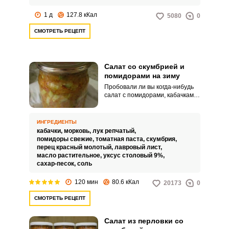
разогрев, ‑ это невероятная
экономия времени для
1 д
127.8 кКал
5080
0
работающих людей.
СМОТРЕТЬ РЕЦЕПТ
Салат со скумбрией и
помидорами на зиму
Пробовали ли вы когда-нибудь
салат с помидорами, кабачками
и скумбрией? Сочный, нежный,
кисло-сладкий на вкус и в меру
соленый, пикантный и очень-
ИНГРЕДИЕНТЫ
очень вкусный, он станет для
кабачки,
морковь,
лук репчатый,
вас неожиданным открытием
помидоры свежие,
томатная паста,
скумбрия,
среди консервации холодной
перец красный молотый,
лавровый лист,
закуски. Сочетание большого
масло растительное,
уксус столовый 9%,
количества овощей и
сахар-песок,
соль
небольшого количества
растительного масла делают
120 мин
80.6 кКал
20173
0
салат легким, в тоже время
сытным.
СМОТРЕТЬ РЕЦЕПТ
Салат из перловки со