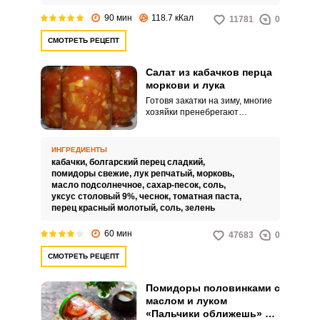
90 мин
118.7 кКал
11781
0
СМОТРЕТЬ РЕЦЕПТ
Салат из кабачков перца
моркови и лука
Готовя закатки на зиму, многие
хозяйки пренебрегают
заготовками салатов. А ведь это
настоящий кладезь множества
витаминов.
ИНГРЕДИЕНТЫ
кабачки,
болгарский перец сладкий,
помидоры свежие,
лук репчатый,
морковь,
масло подсолнечное,
сахар-песок,
соль,
уксус столовый 9%,
чеснок,
томатная паста,
перец красный молотый,
соль,
зелень
60 мин
47683
0
СМОТРЕТЬ РЕЦЕПТ
Помидоры половинками с
маслом и луком
«Пальчики оближешь» на