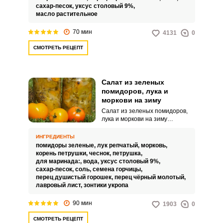
аппетитным внешним видом.
сахар-песок,
уксус столовый 9%,
масло растительное
70 мин
4131
0
СМОТРЕТЬ РЕЦЕПТ
Салат из зеленых
помидоров, лука и
моркови на зиму
Салат из зеленых помидоров,
лука и моркови на зиму
где томаты, не достигшие
полного созревания, на первый
ИНГРЕДИЕНТЫ
взгляд могут не представлять
помидоры зеленые,
лук репчатый,
морковь,
интереса в кулинарии. Однако,
корень петрушки,
чеснок,
петрушка,
если взяться за дело и
для маринада:,
вода,
уксус столовый 9%,
замариновать их, то получится
сахар-песок,
соль,
семена горчицы,
невероятно аппетитный салат,
перец душистый горошек,
перец чёрный молотый,
который прекрасно дополнит
лавровый лист,
зонтики укропа
зимний стол.
90 мин
1903
0
СМОТРЕТЬ РЕЦЕПТ