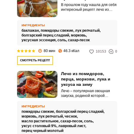
В прошлом году нашла для себя
интересный рецепт лечо из
баклажанов с луком и морковью.
Зимняя закуска получается
сочной с насыщенной и густой
ИНГРЕДИЕНТЫ
заливкой из помидоров.
баклажан,
помидоры свежие,
лук репчатый,
болгарский перец сладкий,
морковь,
уксусная эссенция,
соль,
сахар-песок
80 мин
46.3 кКал
10153
0
СМОТРЕТЬ РЕЦЕПТ
Лечо из помидоров,
перца, моркови, лука и
уксуса на зиму
Лечо – популярная овощная
закуска, родиной которой
считается Венгрия. Оно
изначально готовилось в
ИНГРЕДИЕНТЫ
качестве гарнира к мясу.
помидоры свежие,
болгарский перец сладкий,
морковь,
лук репчатый,
чеснок,
масло растительное,
сахар-песок,
соль,
уксус столовый 9%,
лавровый лист,
перец черный молотый