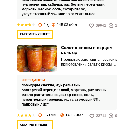
бренд, хотя идея её рецепта
лук репчатый,
кабачки,
рис белый,
перец чили,
пришла как - раз от дяди Бенса
морковь,
чеснок,
соль,
сахар-песок,
и приобрела массу вариаций из
уксус столовый 9%,
масло растительное
различных ингредиентов.
1 д
145.03 кКал
39041
1
СМОТРЕТЬ РЕЦЕПТ
Салат с рисом и перцем
на зиму
Предлагаю заготовить простой в
приготовлении салат с рисом и
болгарским перцем на зиму.
Зимнюю заготовку можно
употреблять в холодном виде в
ИНГРЕДИЕНТЫ
качестве закуски или
помидоры свежие,
лук репчатый,
использовать для
болгарский перец сладкий,
морковь,
рис белый,
приготовления, например,
масло растительное,
сахар-песок,
соль,
ленивых голубцов, добавив
перец чёрный горошек,
уксус столовый 9%,
мясной фарш.
лавровый лист
150 мин
140.8 кКал
22711
0
СМОТРЕТЬ РЕЦЕПТ