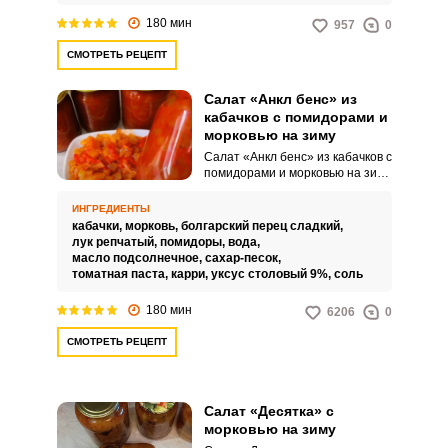
180 мин
957
0
СМОТРЕТЬ РЕЦЕПТ
Салат «Анкл бенс» из
кабачков с помидорами и
морковью на зиму
Салат «Анкл бенс» из кабачков с
помидорами и морковью на зиму
– это хороший вариант закуски
на зиму. Неповторимый аромат
ИНГРЕДИЕНТЫ
и вкус этого салата поразят
кабачки,
морковь,
болгарский перец сладкий,
каждого.
лук репчатый,
помидоры,
вода,
масло подсолнечное,
сахар-песок,
томатная паста,
карри,
уксус столовый 9%,
соль
180 мин
6206
0
СМОТРЕТЬ РЕЦЕПТ
Салат «Десятка» с
морковью на зиму