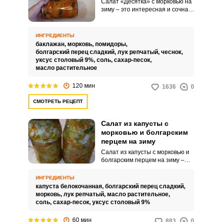
Салат «Десятка» с морковью на
зиму – это интересная и сочная
заготовка. Все ингредиенты
дополняют друг друга.
ИНГРЕДИЕНТЫ
баклажан,
морковь,
помидоры,
болгарский перец сладкий,
лук репчатый,
чеснок,
уксус столовый 9%,
соль,
сахар-песок,
масло растительное
120 мин
1636
0
СМОТРЕТЬ РЕЦЕПТ
Салат из капусты с
морковью и болгарским
перцем на зиму
Салат из капусты с морковью и
болгарским перцем на зиму –
это яркое и сочное блюдо,
которое понравится всей вашей
ИНГРЕДИЕНТЫ
семье. Сочетание свежей
капуста белокочанная,
болгарский перец сладкий,
капусты, сладкой моркови,
морковь,
лук репчатый,
масло растительное,
ароматного перца и нежного
соль,
сахар-песок,
уксус столовый 9%
масла образует удивительный
ансамбль вкусов.
60 мин
883
0