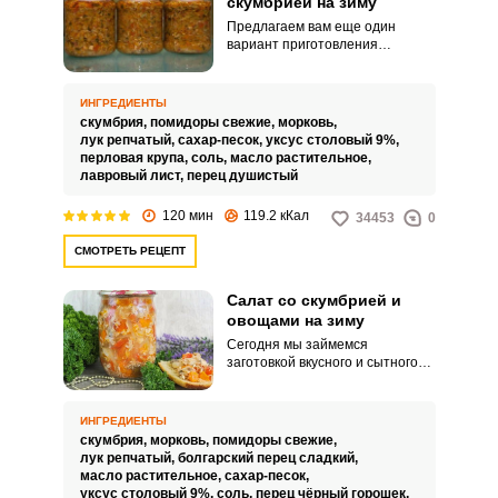
скумбрией на зиму
Предлагаем вам еще один
вариант приготовления
консервации со скумбрией –
салат из перловки со скумбрией
на зиму. Вкусный и сытный,
ИНГРЕДИЕНТЫ
полностью состоящий из
скумбрия,
помидоры свежие,
морковь,
сезонных овощей и готовый к
лук репчатый,
сахар-песок,
уксус столовый 9%,
употреблению, он послужит
перловая крупа,
соль,
масло растительное,
отличным вариантом перекуса,
лавровый лист,
перец душистый
который можно взять с собой в
поход или на пикник.
120 мин
119.2 кКал
34453
0
СМОТРЕТЬ РЕЦЕПТ
Салат со скумбрией и
овощами на зиму
Сегодня мы займемся
заготовкой вкусного и сытного
салата из скумбрии с овощами.
Потрясающее сочетание
помидоров, болгарского перца,
ИНГРЕДИЕНТЫ
лука и моркови с нежной и такой
скумбрия,
морковь,
помидоры свежие,
полезной скумбрией – это
лук репчатый,
болгарский перец сладкий,
настоящая находка! Для
масло растительное,
сахар-песок,
приготовления такой заготовки
уксус столовый 9%,
соль,
перец чёрный горошек,