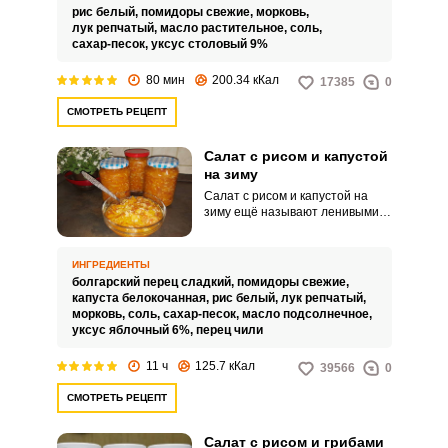
риса и помидоров.
рис белый,
помидоры свежие,
морковь,
лук репчатый,
масло растительное,
соль,
сахар-песок,
уксус столовый 9%
80 мин
200.34 кКал
17385
0
СМОТРЕТЬ РЕЦЕПТ
Салат с рисом и капустой
на зиму
Салат с рисом и капустой на
зиму ещё называют ленивыми
голубцами. Сытный и
ароматный салат,
заготовленный на хранение,
ИНГРЕДИЕНТЫ
порадует вас своим богатым
болгарский перец сладкий,
помидоры свежие,
вкусом и позволит быстро
капуста белокочанная,
рис белый,
лук репчатый,
подать на стол готовую закуску.
морковь,
соль,
сахар-песок,
масло подсолнечное,
уксус яблочный 6%,
перец чили
11 ч
125.7 кКал
39566
0
СМОТРЕТЬ РЕЦЕПТ
Салат с рисом и грибами