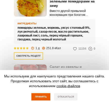
зелеными помидорами на
зиму
Вместо другой привычной
консервации при богатом
урожае незрелых помидоров
можно приготовить вкусный
ИНГРЕДИЕНТЫ
дунайский салат. Он имеет
помидоры зеленые,
морковь,
уксус столовый 9%,
деликатный нежный вкус,
лук репчатый,
сахар-песок,
масло растительное,
содержит много сока, подходит к
лавровый лист,
соль,
перец чёрный горошек,
любому гарниру.
гвоздика,
перец черный молотый
1 д
251.8 кКал
11104
0
СМОТРЕТЬ РЕЦЕПТ
Салат из свеклы и
фасоли на зиму
Мы используем для наилучшего представления нашего сайта.
Универсальная закатка из
свеклы с фасолью поможет
Продолжая использовать этот сайт, вы соглашаетесь с
сэкономить время на
использованием
cookie-файлов
приготовлении борща зимой,
если домочадцы неожиданно
ИНГРЕДИЕНТЫ
вернулись домой, а в
ПРИНЯТЬ
ОТКАЗАТЬСЯ
фасоль белая,
свекла,
помидоры свежие,
холодильнике пусто. Для этого
морковь,
лук репчатый,
масло растительное,
нужно с лета приготовить салат
вода,
уксус столовый 9%,
сахар-песок,
соль
из отваренной фасоли и свеклы,