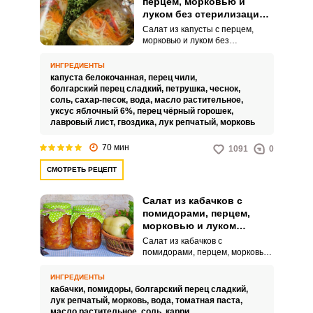
перцем, морковью и
луком без стерилизации
на зиму в банках
Салат из капусты с перцем,
морковью и луком без
стерилизации на зиму в банках
– это отличный способ
ИНГРЕДИЕНТЫ
сохранить урожай летних
капуста белокочанная,
перец чили,
овощей на зиму, вместе с
болгарский перец сладкий,
петрушка,
чеснок,
витаминами и полезными
соль,
сахар-песок,
вода,
масло растительное,
веществами, которые в них
уксус яблочный 6%,
перец чёрный горошек,
содержатся. Такой салат
лавровый лист,
гвоздика,
лук репчатый,
морковь
отлично подойдет как
самостоятельная закуска, так и
70 мин
1091
0
в качестве гарнира к мясным или
рыбным блюдам.
СМОТРЕТЬ РЕЦЕПТ
Салат из кабачков с
помидорами, перцем,
морковью и луком
«Пальчики оближешь» на
Салат из кабачков с
зиму
помидорами, перцем, морковью
и луком «Пальчики оближешь»
на зиму – это очень вкусное,
ИНГРЕДИЕНТЫ
яркое и аппетитное угощение
кабачки,
помидоры,
болгарский перец сладкий,
для вашего стола. Такой салат
лук репчатый,
морковь,
вода,
томатная паста,
можно подавать к горячим
масло растительное,
соль,
карри,