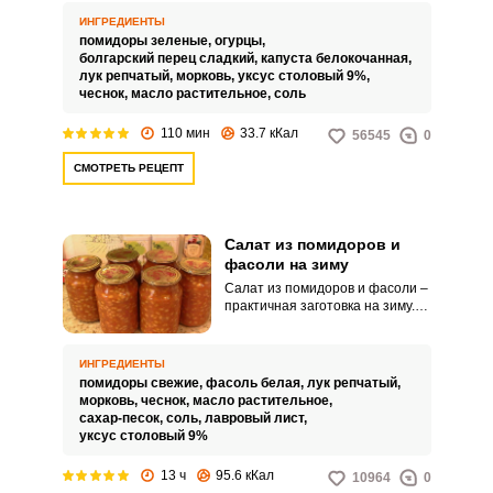
дополнением к любому блюду.
Приготовление данного салата
ИНГРЕДИЕНТЫ
с использованием зеленых
помидоры зеленые,
огурцы,
помидоров является очень
болгарский перец сладкий,
капуста белокочанная,
удачным.
лук репчатый,
морковь,
уксус столовый 9%,
чеснок,
масло растительное,
соль
110 мин
33.7 кКал
56545
0
СМОТРЕТЬ РЕЦЕПТ
Салат из помидоров и
фасоли на зиму
Салат из помидоров и фасоли –
практичная заготовка на зиму.
Такой салат получается очень
сытным и питательным.
ИНГРЕДИЕНТЫ
помидоры свежие,
фасоль белая,
лук репчатый,
морковь,
чеснок,
масло растительное,
сахар-песок,
соль,
лавровый лист,
уксус столовый 9%
13 ч
95.6 кКал
10964
0