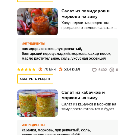
Салат из помидоров и
моркови на зиму
Хочу поделиться рецептом
прекрасного зимнего салата из
помидоров и моркови. Для
приготовления ароматного
салата используют спелые и
ИНГРЕДИЕНТЫ
сочные овощи, богатые
помидоры свежие,
лук репчатый,
полезными витаминами.
болгарский перец сладкий,
морковь,
сахар-песок,
масло растительное,
соль,
уксусная эссенция
70 мин
53.4 кКал
6402
0
СМОТРЕТЬ РЕЦЕПТ
Салат из кабачков и
моркови на зиму
Салат из кабачков и моркови на
зиму просто готовится и будет у
вас отличной закуской на любом
столе. Главными секретами
такого салата являются
ИНГРЕДИЕНТЫ
использование только молодых
кабачки,
морковь,
лук репчатый,
соль,
кабачков и одинаковая нарезка