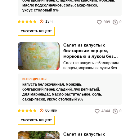
болгарский перец сладкий,
лук красный,
морковь,
сахарная морковь и нежные
масло подсолнечное,
соль,
сахар-песок,
специи создают неповторимый
уксус столовый 9%
аромат и вкус этого блюда.
13 ч
909
0
СМОТРЕТЬ РЕЦЕПТ
Салат из капусты с
болгарским перцем,
морковью и луком без
стерилизации на зиму
Салат из капусты с болгарским
перцем, морковью и луком без
стерилизации на зиму – это
настоящее воплощение вкуса и
ИНГРЕДИЕНТЫ
аромата. Он нежный, не
капуста белокочанная,
морковь,
слишком острый, с балансом
болгарский перец сладкий,
лук репчатый,
соли и сладости, насыщенный
для маринада:,
масло растительное,
соль,
удивительными вкусами и
сахар-песок,
уксус столовый 9%
запахами.
60 мин
4344
0
СМОТРЕТЬ РЕЦЕПТ
Салат из капусты с