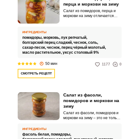
перца и моркови на зиму
Салат из помидоров, перца и
моркови на зиму отличается
насыщенным вкусом,
невероятной сочностью и
привлекательным внешним
ИНГРЕДИЕНТЫ
видом. Такой аппетитный
помидоры,
морковь,
лук репчатый,
продукт дополнит ваши
болгарский перец сладкий,
чеснок,
соль,
обеденные горячие блюда.
сахар-песок,
чеснок,
перец чёрный молотый,
масло растительное,
уксус столовый 9%
50 мин
1177
0
СМОТРЕТЬ РЕЦЕПТ
Салат из фасоли,
помидоров и моркови на
зиму
Салат из фасоли, помидоров и
моркови на зиму – это не только
вкусное, но и полезное блюдо,
которое украсит ваш стол в
ИНГРЕДИЕНТЫ
любое время года. Сочная
фасоль белая,
помидоры,
фасоль, спелые помидоры,