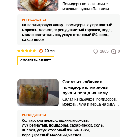
зиму в банках
Помидоры половинками с
маслом и луком «Пальчики
оближешь» на зиму в банках –
это яркая заготовка для вашего
ИНГРЕДИЕНТЫ
домашнего или праздничного
на поллитровую банку:,
помидоры,
лук репчатый,
стола. Такое овощное угощение
морковь,
чеснок,
перец душистый горошек,
вода,
порадует насыщенным вкусом,
масло растительное,
уксус столовый 9%,
соль,
сочностью, ароматом и
сахар-песок
привлекательным внешним
видом.
60 мин
1605
0
СМОТРЕТЬ РЕЦЕПТ
Салат из кабачков,
помидоров, моркови,
лука и перца на зиму
Салат из кабачков, помидоров,
моркови, лука и перца на зиму
готовится достаточно легко. Для
исполнения рецепта
ИНГРЕДИЕНТЫ
потребуются недорогие
болгарский перец сладкий,
морковь,
продукты.
лук репчатый,
помидоры,
сахар-песок,
соль,
яблоки,
уксус столовый 9%,
кабачки,
перец красный молотый,
чеснок