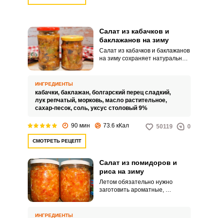
Салат из кабачков и
баклажанов на зиму
Салат из кабачков и баклажанов
на зиму сохраняет натуральный
вкус и аромат овощей даже
зимой, когда стоит закатанный в
банки. Он не содержит никаких
ИНГРЕДИЕНТЫ
особенных ингредиентов и
кабачки,
баклажан,
болгарский перец сладкий,
достаточно бюджетный в том
лук репчатый,
морковь,
масло растительное,
случае, если придется покупать
сахар-песок,
соль,
уксус столовый 9%
овощи на рынке.
90 мин
73.6 кКал
50119
0
СМОТРЕТЬ РЕЦЕПТ
Салат из помидоров и
риса на зиму
Летом обязательно нужно
заготовить ароматные,
полезные закатки на зиму.
Очень аппетитным и
необычным получается салат из
ИНГРЕДИЕНТЫ