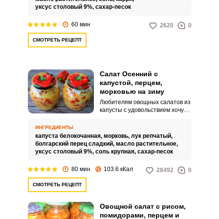
гарнирам, мясным, рыбным
уксус столовый 9%,
сахар-песок
блюдам и другим домашним
угощениям.
60 мин
2620
0
СМОТРЕТЬ РЕЦЕПТ
Салат Осенний с
капустой, перцем,
морковью на зиму
Любителям овощных салатов из
капусты с удовольствием хочу
ВХОД НА САЙТ
РЕГИСТРАЦИЯ
порекомендовать вкусный
сочный салат «Осенний» с
ИНГРЕДИЕНТЫ
капустой, перцем, морковью на
капуста белокочанная,
морковь,
лук репчатый,
Войдите
зиму. Ароматный сочный салат
болгарский перец сладкий,
масло растительное,
хорошо хранится, отлично
с помощью социальных сетей:
уксус столовый 9%,
соль крупная,
сахар-песок
подойдет к любым горячим
блюдам и станет
80 мин
103.6 кКал
28492
0
замечательным вариантом для
тех людей, кто не употребляет в
СМОТРЕТЬ РЕЦЕПТ
пищу мясные продукты.
или
Овощной салат с рисом,
помидорами, перцем и