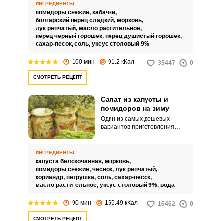
Например, приготовив салат из
ИНГРЕДИЕНТЫ
помидоров и кабачков на зиму
помидоры свежие,
кабачки,
можно выгодно пристроить
болгарский перец сладкий,
морковь,
целых два овоща.
лук репчатый,
масло растительное,
перец чёрный горошек,
перец душистый горошек,
сахар-песок,
соль,
уксус столовый 9%
100 мин
91.2 кКал
35447
0
СМОТРЕТЬ РЕЦЕПТ
Салат из капусты и
помидоров на зиму
Один из самых дешевых
вариантов приготовления
данного салата, который не
будет труда приготовить любой
хозяйке.
ИНГРЕДИЕНТЫ
капуста белокочанная,
морковь,
помидоры свежие,
чеснок,
лук репчатый,
кориандр,
петрушка,
соль,
сахар-песок,
масло растительное,
уксус столовый 9%,
вода
90 мин
155.49 кКал
16462
0
СМОТРЕТЬ РЕЦЕПТ