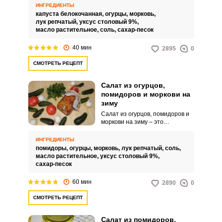
привлекательным внешним
ИНГРЕДИЕНТЫ
видом. Такой аппетитный
капуста белокочанная,
огурцы,
морковь,
продукт дополнит ваши
лук репчатый,
уксус столовый 9%,
обеденные горячие блюда.
масло растительное,
соль,
сахар-песок
40 мин
2895
0
СМОТРЕТЬ РЕЦЕПТ
Салат из огурцов,
помидоров и моркови на
зиму
Салат из огурцов, помидоров и
моркови на зиму – это
удивительно вкусное, сочное и
яркое угощение для вашего
ИНГРЕДИЕНТЫ
стола. Его можно подавать
помидоры,
огурцы,
морковь,
лук репчатый,
соль,
вместе с горячими гарнирами,
масло растительное,
уксус столовый 9%,
мясными блюдами и другими
сахар-песок
продуктами.
60 мин
2890
0
СМОТРЕТЬ РЕЦЕПТ
Салат из помидоров,