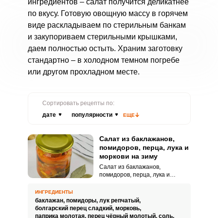
ингредиентов – салат получится деликатнее
по вкусу. Готовую овощную массу в горячем
виде раскладываем по стерильным банкам
и закупориваем стерильными крышками,
даем полностью остыть. Храним заготовку
стандартно – в холодном темном погребе
или другом прохладном месте.
Сортировать рецепты по:
дате
популярности
ЕЩЕ
Салат из баклажанов,
помидоров, перца, лука и
моркови на зиму
Салат из баклажанов,
помидоров, перца, лука и
моркови на зиму – это
оригинальная и невероятно
ИНГРЕДИЕНТЫ
вкусная заготовка для вашего
баклажан,
помидоры,
лук репчатый,
стола. Угощение порадует
болгарский перец сладкий,
морковь,
удивительной сочностью и
паприка молотая,
перец чёрный молотый,
соль,