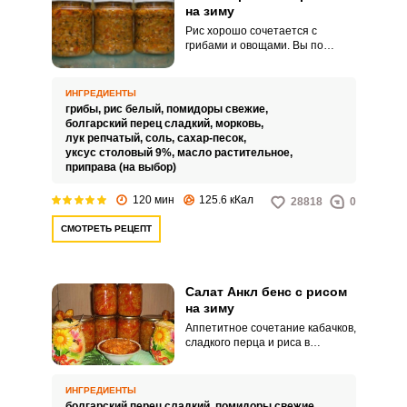
на зиму
Рис хорошо сочетается с
грибами и овощами. Вы по
предлагаемому рецепту можете
заготовить на зиму сытный
плов, к тому же и постный.
ИНГРЕДИЕНТЫ
грибы,
рис белый,
помидоры свежие,
болгарский перец сладкий,
морковь,
лук репчатый,
соль,
сахар-песок,
уксус столовый 9%,
масло растительное,
приправа (на выбор)
120 мин
125.6 кКал
28818
0
СМОТРЕТЬ РЕЦЕПТ
Салат Анкл бенс с рисом
на зиму
Аппетитное сочетание кабачков,
сладкого перца и риса в
томатном соусе подарит вам
прекрасные минуты
удовольствия. Заготовка
ИНГРЕДИЕНТЫ
превосходит по вкусу мировой
болгарский перец сладкий,
помидоры свежие,