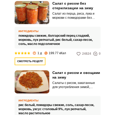
Салат с рисом без
стерилизации на зиму
Салат из перца, риса, лука и
моркови с помидорами без
стерилизации отличается
мягким томатным вкусом с
легким ароматов сладких
ИНГРЕДИЕНТЫ
перцев. Закатка пахнет летом и
помидоры свежие,
болгарский перец сладкий,
свежими овощами.
морковь,
лук репчатый,
рис белый,
сахар-песок,
соль,
масло подсолнечное
1 д
199.77 кКал
24824
0
СМОТРЕТЬ РЕЦЕПТ
Салат с рисом и овощами
на зиму
Салаты с рисом, закатанные
для употребления зимой,
невероятно популярны за их
универсальность, сытность и
деликатный нежный вкус.
ИНГРЕДИЕНТЫ
Открыв зимой этот салат, вы
рис белый,
помидоры свежие,
соль,
сахар-песок,
сможете смело использовать
морковь,
уксус столовый 9%,
лук репчатый,
его вместо гарнира, просто
масло растительное