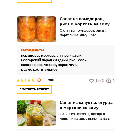
непригодна для консервации в
целом виде.
Салат из помидоров,
риса и моркови на зиму
Салат из помидоров, риса и
моркови на зиму – это
невероятно вкусная, сочная и
питательная заготовка для всей
семьи. Такой аппетитный салат
ИНГРЕДИЕНТЫ
можно просто есть с хлебом,
помидоры,
морковь,
лук репчатый,
подавать с горячими блюдами
болгарский перец сладкий,
рис ,
соль,
или использовать в качестве
сахар-песок,
чеснок,
перец чили,
оригинального гарнира.
масло растительное
90 мин
1442
0
СМОТРЕТЬ РЕЦЕПТ
Салат из капусты, огурца
и моркови на зиму
Салат из капусты, огурца и
моркови на зиму примечателен
насыщенным вкусом,
невероятной сочностью и