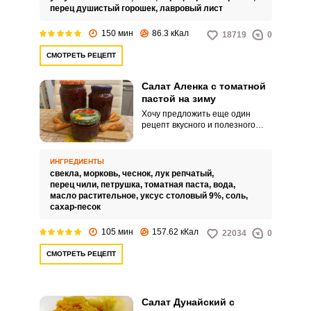
потребуется не малое
перец душистый горошек,
лавровый лист
количество времени, зато
результат удивит вас своим
150 мин
86.3 кКал
18719
0
восхитительным вкусом и
практичностью в использовании.
СМОТРЕТЬ РЕЦЕПТ
Салат Аленка с томатной
пастой на зиму
Хочу предложить еще один
рецепт вкусного и полезного
салата из свеклы на зиму -
салат «Аленка» с томатной
пастой получается
ИНГРЕДИЕНТЫ
насыщенным по цвету и вкусу.
свекла,
морковь,
чеснок,
лук репчатый,
Заготовку можно использовать
перец чили,
петрушка,
томатная паста,
вода,
для приготовления борща или в
масло растительное,
уксус столовый 9%,
соль,
качестве самостоятельной
сахар-песок
закуски.
105 мин
157.62 кКал
22034
0
СМОТРЕТЬ РЕЦЕПТ
Салат Дунайский с