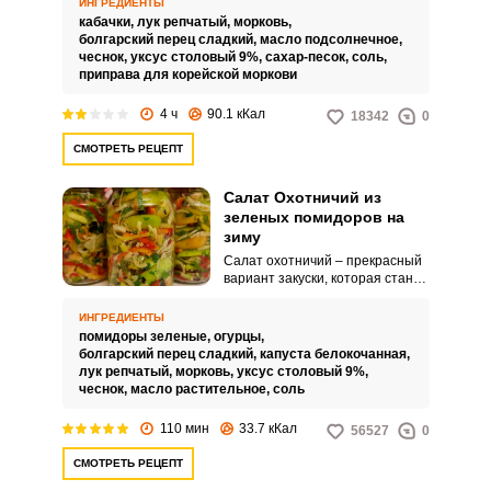
ИНГРЕДИЕНТЫ
кабачки,
лук репчатый,
морковь,
болгарский перец сладкий,
масло подсолнечное,
чеснок,
уксус столовый 9%,
сахар-песок,
соль,
приправа для корейской моркови
4 ч
90.1 кКал
18342
0
СМОТРЕТЬ РЕЦЕПТ
Салат Охотничий из
зеленых помидоров на
зиму
Салат охотничий – прекрасный
вариант закуски, которая станет
дополнением к любому блюду.
Приготовление данного салата
ИНГРЕДИЕНТЫ
с использованием зеленых
помидоры зеленые,
огурцы,
помидоров является очень
болгарский перец сладкий,
капуста белокочанная,
удачным.
лук репчатый,
морковь,
уксус столовый 9%,
чеснок,
масло растительное,
соль
110 мин
33.7 кКал
56527
0
СМОТРЕТЬ РЕЦЕПТ