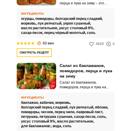
перца и лука на зиму – это
простой рецепт овощного
ассорти. Готовка этого блюда не
ИНГРЕДИЕНТЫ
займет у вас много времени, так
огурцы,
помидоры,
болгарский перец сладкий,
как простота приготовления –
морковь,
лук репчатый,
укроп сушеный,
одно из его преимуществ.
масло растительное,
уксус столовый 9%,
сахар-песок,
перец чёрный молотый,
соль
60 мин
4928
0
СМОТРЕТЬ РЕЦЕПТ
Салат из баклажанов,
помидоров, перца и лука
на зиму
Салат из баклажанов,
помидоров, перца и лука на
зиму – это не только отличный
способ сохранить урожай
ИНГРЕДИЕНТЫ
летних овощей на зимний
баклажан,
кабачки,
морковь,
период, но и очень вкусная
болгарский перец сладкий,
лук репчатый,
яблоки,
закуска, которая может быть
помидоры,
чеснок,
перец чили,
лавровый лист,
использована как в виде салата,
петрушка,
петрушка сушеная,
сахар-песок,
соль,
дополняющего второе блюдо,
уксус столовый 9%,
масло растительное,
так и в виде заготовки, которую
для баклажанов:,
вода,
соль
можно использовать в