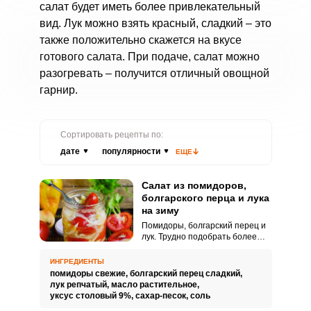
салат будет иметь более привлекательный
вид. Лук можно взять красный, сладкий – это
также положительно скажется на вкусе
готового салата. При подаче, салат можно
разогревать – получится отличный овощной
гарнир.
Сортировать рецепты по:
дате
популярности
ЕЩЕ
Салат из помидоров,
болгарского перца и лука
на зиму
Помидоры, болгарский перец и
лук. Трудно подобрать более
удачное сочетание.
ИНГРЕДИЕНТЫ
помидоры свежие,
болгарский перец сладкий,
лук репчатый,
масло растительное,
уксус столовый 9%,
сахар-песок,
соль