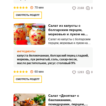
70 мин
2168
0
СМОТРЕТЬ РЕЦЕПТ
Салат из капусты с
болгарским перцем,
морковью и луком на
зиму
Салат из капусты с болгарским
перцем, морковью и луком на
зиму – это яркий осенний салат,
который несомненно
ИНГРЕДИЕНТЫ
понравится любому.
капуста белокочанная,
болгарский перец сладкий,
Используются простые
морковь,
лук репчатый,
соль,
сахар-песок,
ингредиенты, но получается это
масло растительное,
уксус столовый 9%
блюдо бесподобным.
60 мин
1283
0
СМОТРЕТЬ РЕЦЕПТ
Салат «Десятка» с
баклажанами,
помидорами, перцем,