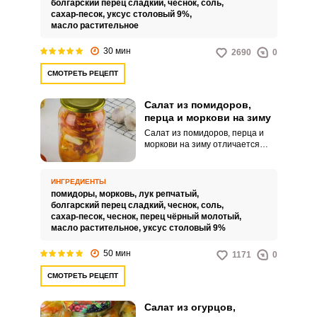
болгарский перец сладкий,
чеснок,
соль,
тушения нарезки всех овощей в
сахар-песок,
уксус столовый 9%,
собственном соку с
масло растительное
добавлением специй.
30 мин
2690
0
СМОТРЕТЬ РЕЦЕПТ
Салат из помидоров,
перца и моркови на зиму
Салат из помидоров, перца и
моркови на зиму отличается
насыщенным вкусом,
невероятной сочностью и
привлекательным внешним
ИНГРЕДИЕНТЫ
видом. Такой аппетитный
помидоры,
морковь,
лук репчатый,
продукт дополнит ваши
болгарский перец сладкий,
чеснок,
соль,
обеденные горячие блюда.
сахар-песок,
чеснок,
перец чёрный молотый,
масло растительное,
уксус столовый 9%
50 мин
1171
0
СМОТРЕТЬ РЕЦЕПТ
Салат из огурцов,