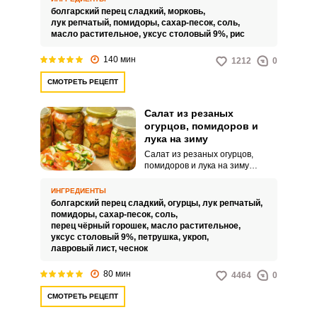
идеален для тех, кто соблюдает
болгарский перец сладкий,
морковь,
пост.
лук репчатый,
помидоры,
сахар-песок,
соль,
масло растительное,
уксус столовый 9%,
рис
140 мин
1212
0
СМОТРЕТЬ РЕЦЕПТ
Салат из резаных
огурцов, помидоров и
лука на зиму
Салат из резаных огурцов,
помидоров и лука на зиму
выглядит по-праздничному ярко.
Пикантная заготовка выходит
ИНГРЕДИЕНТЫ
вкусной и ароматной.
болгарский перец сладкий,
огурцы,
лук репчатый,
помидоры,
сахар-песок,
соль,
перец чёрный горошек,
масло растительное,
уксус столовый 9%,
петрушка,
укроп,
лавровый лист,
чеснок
80 мин
4464
0
СМОТРЕТЬ РЕЦЕПТ