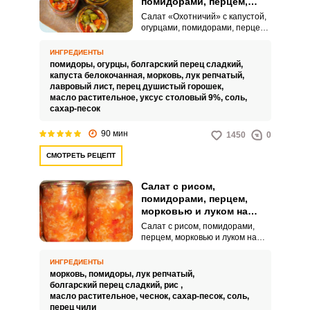
помидорами, перцем,
повреждений на кожуре.
морковью и луком на
Салат «Охотничий» с капустой,
зиму
огурцами, помидорами, перцем,
морковью и луком на зиму – это
отличный способ сохранить
ИНГРЕДИЕНТЫ
витамины и вкус летних овощей
помидоры,
огурцы,
болгарский перец сладкий,
на весь год. Этот салат будет
капуста белокочанная,
морковь,
лук репчатый,
отличным гарниром для мясных
лавровый лист,
перец душистый горошек,
или рыбных блюд.
масло растительное,
уксус столовый 9%,
соль,
сахар-песок
90 мин
1450
0
СМОТРЕТЬ РЕЦЕПТ
Салат с рисом,
помидорами, перцем,
морковью и луком на
зиму
Салат с рисом, помидорами,
перцем, морковью и луком на
зиму отлично сочетает в себе
все доступные сезонные овощи.
ИНГРЕДИЕНТЫ
Свежие помидоры, ароматный
морковь,
помидоры,
лук репчатый,
перец, хрустящая морковь и лук
болгарский перец сладкий,
рис ,
привнесут в рацион максимум
масло растительное,
чеснок,
сахар-песок,
соль,
пользы и витаминов.
перец чили