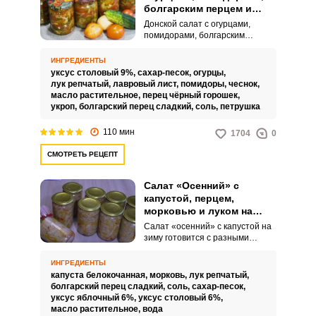
болгарским перцем и
луком со стерилизацией
Донской салат с огурцами,
на зиму
помидорами, болгарским
перцем и луком со
стерилизацией на зиму – это
ИНГРЕДИЕНТЫ
великолепная овощная закуска.
уксус столовый 9%,
сахар-песок,
огурцы,
При минимальной тепловой
лук репчатый,
лавровый лист,
помидоры,
чеснок,
обработке овощи остаются
масло растительное,
перец чёрный горошек,
сочными и хрустящими –
укроп,
болгарский перец сладкий,
соль,
петрушка
настоящее объедение.
110 мин
1704
0
СМОТРЕТЬ РЕЦЕПТ
Салат «Осенний» с
капустой, перцем,
морковью и луком на
зиму
Салат «осенний» с капустой на
зиму готовится с разными
наборами овощей, а с капустой
отлично сочетаются сладкий
ИНГРЕДИЕНТЫ
перец с морковью и луком. В
капуста белокочанная,
морковь,
лук репчатый,
этом рецепте нарезку всех
болгарский перец сладкий,
соль,
сахар-песок,
овощей сначала маринуем в
уксус яблочный 6%,
уксус столовый 6%,
течение 2 часов, а затем
масло растительное,
вода