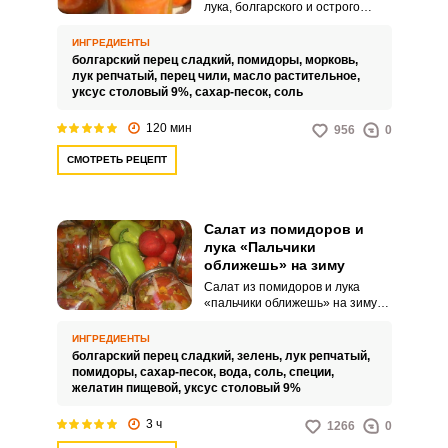
лука, болгарского и острого
перца на зиму – это пикантная
закуска, которая станет
ИНГРЕДИЕНТЫ
отличным дополнением на
болгарский перец сладкий,
помидоры,
морковь,
вашем столе. Перец получится
лук репчатый,
перец чили,
масло растительное,
очень хрустящим, сочным, с
уксус столовый 9%,
сахар-песок,
соль
насыщенным вкусом.
120 мин
956
0
СМОТРЕТЬ РЕЦЕПТ
Салат из помидоров и
ВХОД НА САЙТ
РЕГИСТРАЦИЯ
лука «Пальчики
оближешь» на зиму
Войдите
Салат из помидоров и лука
«пальчики оближешь» на зиму
с помощью социальных сетей:
готовится совершенно не
сложно. С незамысловатым
ИНГРЕДИЕНТЫ
рецептом справится даже
болгарский перец сладкий,
зелень,
лук репчатый,
дилетант.
помидоры,
сахар-песок,
вода,
соль,
специи,
или
желатин пищевой,
уксус столовый 9%
3 ч
1266
0