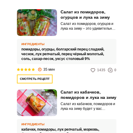
Салат из помидоров,
огурцов и лука на зиму
Салат из помидоров, огурцов и
лука на зиму – это удивительно
вкусное, сочное и
привлекательное угощение для
вашего домашнего стола. Его
ИНГРЕДИЕНТЫ
можно подавать вместе с
помидоры,
огурцы,
болгарский перец сладкий,
горячими гарнирами, мясными
чеснок,
лук репчатый,
перец чёрный молотый,
блюдами, рыбными и другими
соль,
сахар-песок,
уксус столовый 9%
продуктами.
35 мин
1435
0
СМОТРЕТЬ РЕЦЕПТ
Салат из кабачков,
помидоров и лука на зиму
Салат из кабачков, помидоров и
лука на зиму будет у вас
вариантом простой и вкусной
заготовки из сезонных овощей,
особенно со своего огорода.
ИНГРЕДИЕНТЫ
Готовим салат без
кабачки,
помидоры,
лук репчатый,
морковь,
стерилизации и способом