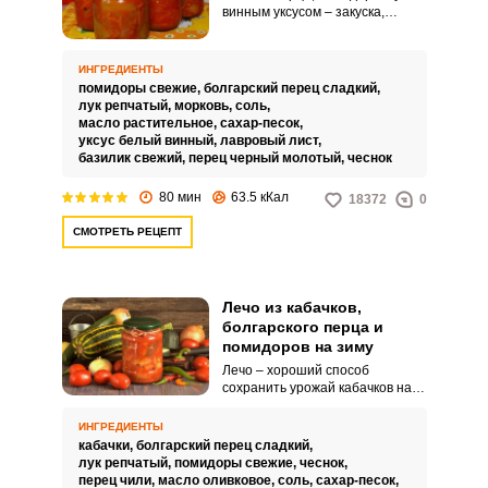
винным уксусом – закуска,
которая прекрасно впишется как
в праздничное, так и в
повседневное меню. Стоит
ИНГРЕДИЕНТЫ
отметить, что, несмотря на
помидоры свежие,
болгарский перец сладкий,
бюджетность салата, он
лук репчатый,
морковь,
соль,
отличается необычным вкусом,
масло растительное,
сахар-песок,
в котором присутствуют
уксус белый винный,
лавровый лист,
средиземноморские нотки.
базилик свежий,
перец черный молотый,
чеснок
80 мин
63.5 кКал
18372
0
СМОТРЕТЬ РЕЦЕПТ
Лечо из кабачков,
болгарского перца и
помидоров на зиму
Лечо – хороший способ
сохранить урожай кабачков на
зиму вкусно и разнообразно.
Перцы здесь заменены на
ИНГРЕДИЕНТЫ
кабачки, а сам перец
кабачки,
болгарский перец сладкий,
добавляется в соус.
лук репчатый,
помидоры свежие,
чеснок,
перец чили,
масло оливковое,
соль,
сахар-песок,