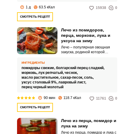
1 д
63.5 кКал
15938
0
СМОТРЕТЬ РЕЦЕПТ
Лечо из помидоров,
перца, моркови, лука и
уксуса на зиму
Лечо – популярная овощная
закуска, родиной которой
считается Венгрия. Оно
изначально готовилось в
ИНГРЕДИЕНТЫ
качестве гарнира к мясу.
помидоры свежие,
болгарский перец сладкий,
морковь,
лук репчатый,
чеснок,
масло растительное,
сахар-песок,
соль,
уксус столовый 9%,
лавровый лист,
перец черный молотый
90 мин
118.7 кКал
11761
0
СМОТРЕТЬ РЕЦЕПТ
Лечо из перца, помидор и
лука на зиму
Лечо из перца, помидор и лука с