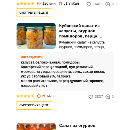
120 мин
51.9 кКал
16471
0
СМОТРЕТЬ РЕЦЕПТ
Кубанский салат из
капусты, огурцов,
помидоров, перца,
моркови и лука на зиму
Кубанский салат из капусты,
огурцов, помидоров, перца,
моркови и лука на зиму – это
интересная по вкусу и очень
ИНГРЕДИЕНТЫ
аппетитная закуска, которая
капуста белокочанная,
помидоры,
подойдет как к домашнему, так и
болгарский перец сладкий,
лук репчатый,
к праздничному столу. Сочную
морковь,
огурцы,
перец чили,
соль,
сахар-песок,
заготовку можно просто есть с
уксус столовый 9%,
паприка,
хлебом или подавать как
масло растительное,
перец душистый горошек,
дополнение к горячим
лавровый лист
обеденным блюдам.
60 мин
3837
0
СМОТРЕТЬ РЕЦЕПТ
Салат из огурцов,