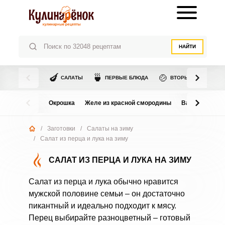
НАЙТИ
🍆
🍵
🍲
САЛАТЫ
ПЕРВЫЕ БЛЮДА
ВТОРЫЕ БЛЮДА
Окрошка
Желе из красной смородины
Варенье из в
/
Заготовки
/
Салаты на зиму
/
Салат из перца и лука на зиму
САЛАТ ИЗ ПЕРЦА И ЛУКА НА ЗИМУ
Салат из перца и лука обычно нравится
мужской половине семьи – он достаточно
пикантный и идеально подходит к мясу.
Перец выбирайте разноцветный – готовый