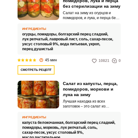
помидоров, лука и перца
без стерилизации на зиму
Салат на зиму из огурцов и
помидоров, и лука, и перца без
стерилизации –это не только
вкусно, но и красиво. Банки с
ИНГРЕДИЕНТЫ
овощами слоями выглядят
огурцы,
помидоры,
болгарский перец сладкий,
очень стильно и идеально
лук репчатый,
лавровый лист,
соль,
сахар-песок,
подойдут как подарок для
уксус столовый 9%,
вода питьевая,
укроп,
близких.
перец душистый
45 мин
10821
0
СМОТРЕТЬ РЕЦЕПТ
Салат из капусты, перца,
помидоров, моркови и
лука на зиму
Лучшая находка из всех
заготовок – это салат из
капусты, перца, помидоров,
моркови и лука на зиму.
ИНГРЕДИЕНТЫ
Благодаря большому количеству
капуста белокочанная,
болгарский перец сладкий,
разнообразных овощей, он
помидоры,
морковь,
лук репчатый,
соль,
максимально полезный и
сахар-песок,
уксус столовый 9%,
содержит много витаминов,
масло растительное