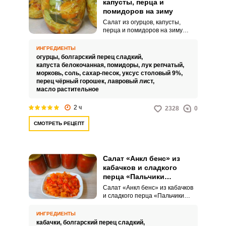
капусты, перца и
помидоров на зиму
Салат из огурцов, капусты,
перца и помидоров на зиму
примечателен своей сочностью
и яркостью. Овощное ассорти
ИНГРЕДИЕНТЫ
получается не только очень
огурцы,
болгарский перец сладкий,
вкусным, но и невероятно
капуста белокочанная,
помидоры,
лук репчатый,
привлекательным.
морковь,
соль,
сахар-песок,
уксус столовый 9%,
перец чёрный горошек,
лавровый лист,
масло растительное
2 ч
2328
0
СМОТРЕТЬ РЕЦЕПТ
Салат «Анкл бенс» из
кабачков и сладкого
перца «Пальчики
оближешь» на зиму
Салат «Анкл бенс» из кабачков
и сладкого перца «Пальчики
оближешь» на зиму – это очень
насыщенное по вкусу, сочное и
ИНГРЕДИЕНТЫ
аппетитное угощение для
кабачки,
болгарский перец сладкий,