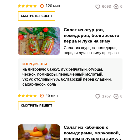
приготовлении различных блюд
120 мин
6093
0
с мясом или рыбой. Также такой
салат можно добавлять в бульон
СМОТРЕТЬ РЕЦЕПТ
при варке супов, для создания
овощного вкуса.Советы по
ингредиентам:Используйте для
Салат из огурцов,
приготовления салата только
помидоров, болгарского
спелые, мясистые помидоры.
перца и лука на зиму
Салат из огурцов, помидоров,
перца и лука на зиму прекрасно
подходит как гарнир к мясным
блюдам или как
ИНГРЕДИЕНТЫ
самостоятельная закуска. Вкус
на литровую банку:,
лук репчатый,
огурцы,
овощного салата получается
чеснок,
помидоры,
перец чёрный молотый,
насыщенным и очень легким.
уксус столовый 9%,
болгарский перец сладкий,
сахар-песок,
соль
45 мин
1767
0
СМОТРЕТЬ РЕЦЕПТ
Салат из кабачков с
помидорами, морковкой,
перцем и луком на зиму