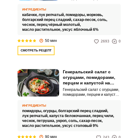
«Пальчики оближешь» на зиму –
это очень вкусное, сочное и
ИНГРЕДИЕНТЫ
аппетитное угощение для
кабачки,
лук репчатый,
помидоры,
морковь,
вашего стола. Такой салат
болгарский перец сладкий,
сахар-песок,
соль,
можно подавать к горячим
чеснок,
перец чёрный молотый,
гарнирам, мясным, рыбным
масло растительное,
уксус яблочный 6%
блюдам или же просто есть с
хлебом.
50 мин
2693
0
СМОТРЕТЬ РЕЦЕПТ
Генеральский салат с
огурцами, помидорами,
перцем и капустой на
зиму
Генеральский салат с огурцами,
помидорами, перцем и капустой
на зиму получил свое название
очень давно, когда подавался на
ИНГРЕДИЕНТЫ
стол богатым вельможам. Только
помидоры,
огурцы,
болгарский перец сладкий,
благодаря сбалансированному
лук репчатый,
капуста белокочанная,
перец чили,
сочетанию овощей и зелени,
чеснок,
петрушка,
укроп,
соль,
сахар-песок,
салат приобретает свои
масло растительное,
уксус столовый 9%
уникальные вкусовые оттенки и
пряный аромат. Совет по
90 мин
243
0