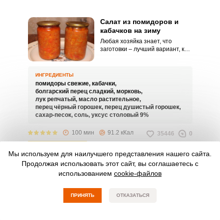
Салат из помидоров и
кабачков на зиму
Любая хозяйка знает, что
заготовки – лучший вариант, как
быстро найти применение
богатому урожаю овощей.
Например, приготовив салат из
ИНГРЕДИЕНТЫ
помидоров и кабачков на зиму
помидоры свежие,
кабачки,
можно выгодно пристроить
болгарский перец сладкий,
морковь,
целых два овоща.
лук репчатый,
масло растительное,
перец чёрный горошек,
перец душистый горошек,
сахар-песок,
соль,
уксус столовый 9%
100 мин
91.2 кКал
35446
0
СМОТРЕТЬ РЕЦЕПТ
Мы используем для наилучшего представления нашего сайта.
Продолжая использовать этот сайт, вы соглашаетесь с
Салат из кабачков и
использованием
cookie-файлов
баклажанов на зиму
Салат из кабачков и баклажанов
ПРИНЯТЬ
ОТКАЗАТЬСЯ
на зиму сохраняет натуральный
вкус и аромат овощей даже
зимой, когда стоит закатанный в