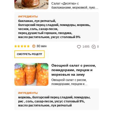
морковью и луком на
Салат «Десятка» с
зиму
баклажанами, морковкой, луком,
помидорами и перцем на зиму –
это интересный и несложный в
ИНГРЕДИЕНТЫ
исполнении кулинарный
баклажан,
лук репчатый,
вариант. Такая заготовка
болгарский перец сладкий,
помидоры,
морковь,
примечательна тем, что
чеснок,
соль,
сахар-песок,
основные ингредиенты нужно
перец душистый горошек,
гвоздика,
добавлять в количестве по 10
масло растительное,
уксус столовый 9%
штук.
80 мин
1495
0
СМОТРЕТЬ РЕЦЕПТ
Овощной салат с рисом,
помидорами, перцем и
морковью на зиму
Овощной салат с рисом,
помидорами, перцем и
морковью на зиму – это вкусный,
яркий, простой в готовке салат!
ИНГРЕДИЕНТЫ
Приготовив его один раз, вы
морковь,
болгарский перец сладкий,
помидоры,
станете его готовить каждый
рис ,
соль,
сахар-песок,
уксус столовый 9%,
год. Можете открыть баночку
масло растительное,
лук репчатый
для перекуса, использовать в
качестве закуски или заправки