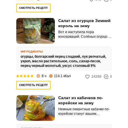
процессу
приготовления:Можете удалить
СМОТРЕТЬ РЕЦЕПТ
семена у перца чили, если
хотите менее острый салат.
Салат из огурцов Зимний
король на зиму
Вот и наступила пора
консерваций. Солёных огурцов
вдоволь закатали, можно
приступать к салатам.
ИНГРЕДИЕНТЫ
огурцы,
болгарский перец сладкий,
лук репчатый,
укроп,
масло растительное,
соль,
сахар-песок,
перец черный молотый,
уксус столовый 9%
8 ч
114.1 кКал
24288
0
СМОТРЕТЬ РЕЦЕПТ
Салат из кабачков по-
корейски на зиму
Нежные пикантные кабачки по-
корейски станут вашим
любимым салатом. Для этого
рецепта отберите молодые
небольшого размера овощи.