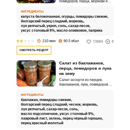
помидоров, перца, моркови и
лука на зиму – прекрасная
заготовка, сделать которую
ИНГРЕДИЕНТЫ
совсем не сложно. У него
капуста белокочанная,
огурцы,
помидоры свежие,
нереальный вкус и аромат, в
болгарский перец сладкий,
морковь,
баночке всегда много сока,
лук репчатый,
укроп,
соль,
сахар-песок,
который может стать хорошей
уксус столовый 9%,
масло оливковое,
паприка
подливкой к пюре или кашке.В
данном рецепте вам
210 мин
90.5 кКал
73884
0
предлагается хороший способ
сохранить почти свежими эти
СМОТРЕТЬ РЕЦЕПТ
овощи для зимнего стола.
Салат из баклажанов,
перца, помидоров и лука
на зиму
Салат-ассорти из перцев,
баклажанов, лука, помидоров и
моркови на зиму понравится
всем без исключения, ведь
ИНГРЕДИЕНТЫ
каждый в нем найдет что-то для
баклажан,
помидоры свежие,
себя. Овощи нарезаются
болгарский перец сладкий,
чеснок,
морковь,
кубиками и тушатся в общем
лук репчатый,
сахар-песок,
соль,
соку, приправляются
масло подсолнечное,
уксус столовый 9%,
пряностями и зеленью.
лавровый лист,
зелень,
перец чёрный горошек,
перец красный молотый