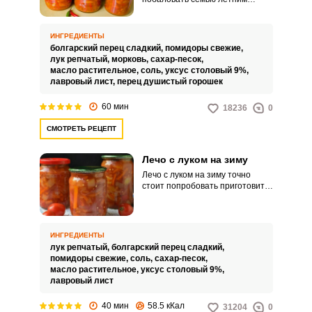
ароматным лечо. Такая
заготовка отлично подойдет в
качестве гарнира, дополнив
ИНГРЕДИЕНТЫ
любое мясное блюдо своей
болгарский перец сладкий,
помидоры свежие,
сочностью и насыщенным
лук репчатый,
морковь,
сахар-песок,
вкусом.
масло растительное,
соль,
уксус столовый 9%,
лавровый лист,
перец душистый горошек
60 мин
18236
0
СМОТРЕТЬ РЕЦЕПТ
Лечо с луком на зиму
Лечо с луком на зиму точно
стоит попробовать приготовить!
Любите ли вы лечо так, как
любим его мы?! Сочные кусочки
сладкого болгарского перца в
соусе из помидоров с
ИНГРЕДИЕНТЫ
добавлением репчатого лука –
лук репчатый,
болгарский перец сладкий,
что может быть лучше!
помидоры свежие,
соль,
сахар-песок,
Количество растительного
масло растительное,
уксус столовый 9%,
масла вы можете регулировать
лавровый лист
сами: если хотите, чтобы лечо
получилось более легким –
40 мин
58.5 кКал
31204
0
смело добавляйте половину