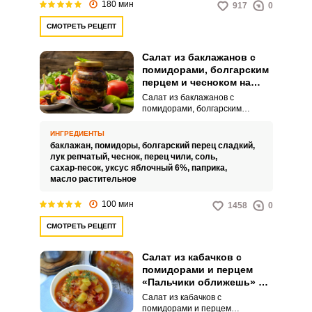
180 мин
917
0
для супа.
СМОТРЕТЬ РЕЦЕПТ
Салат из баклажанов с
помидорами, болгарским
перцем и чесноком на
зиму
Салат из баклажанов с
помидорами, болгарским
перцем и чесноком на зиму – это
удивительно сочное, яркое и
ИНГРЕДИЕНТЫ
интересное по вкусу угощение
баклажан,
помидоры,
болгарский перец сладкий,
для вашего домашнего меню.
лук репчатый,
чеснок,
перец чили,
соль,
Заготовленный аппетитный
сахар-песок,
уксус яблочный 6%,
паприка,
продукт можно подавать в
масло растительное
качестве холодной закуски или
гарнира к основным блюдам.
100 мин
1458
0
СМОТРЕТЬ РЕЦЕПТ
Салат из кабачков с
помидорами и перцем
«Пальчики оближешь» на
зиму
Салат из кабачков с
помидорами и перцем