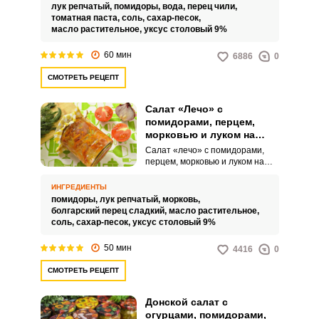
вашего стола. Такой салат
лук репчатый,
помидоры,
вода,
перец чили,
можно подавать к горячим
томатная паста,
соль,
сахар-песок,
гарнирам, мясным, рыбным
масло растительное,
уксус столовый 9%
блюдам или же просто есть с
хлебом как самостоятельную
60 мин
6886
0
закуску.
СМОТРЕТЬ РЕЦЕПТ
Салат «Лечо» с
помидорами, перцем,
морковью и луком на
зиму
Салат «лечо» с помидорами,
перцем, морковью и луком на
зиму отличается ярким вкусом,
невероятной сочностью и
ИНГРЕДИЕНТЫ
привлекательным внешним
помидоры,
лук репчатый,
морковь,
видом. Такой аппетитный
болгарский перец сладкий,
масло растительное,
продукт дополнит ваши
соль,
сахар-песок,
уксус столовый 9%
обеденные горячие блюда.
50 мин
4416
0
СМОТРЕТЬ РЕЦЕПТ
Донской салат с
огурцами, помидорами,