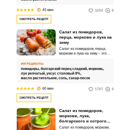
которых нам так не хватает в
это время года.
45 мин
3254
0
СМОТРЕТЬ РЕЦЕПТ
Салат из помидоров,
перца, моркови и лука на
зиму
Салат из помидоров, перца,
моркови и лука на зиму – это
яркая заготовка для вашего
стола, которая порадует
ИНГРЕДИЕНТЫ
насыщенным вкусом,
помидоры,
болгарский перец сладкий,
морковь,
привлекательным видом и
лук репчатый,
уксус столовый 9%,
сочностью. Такой овощной
масло растительное,
соль,
сахар-песок
продукт можно использовать в
качестве самостоятельной
60 мин
1707
0
закуски или как гарнир к
основным блюдам.
СМОТРЕТЬ РЕЦЕПТ
Салат из помидоров,
моркови, лука,
болгарского и острого
перца на зиму
Салат из помидоров, моркови,