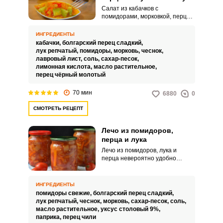
без стерилизации
Салат из кабачков с
помидорами, морковкой, перцем
и луком на зиму без
стерилизации – это вкусный
ИНГРЕДИЕНТЫ
рецепт, который точно стоит
кабачки,
болгарский перец сладкий,
взять на заметку. Такое
лук репчатый,
помидоры,
морковь,
чеснок,
угощение порадует
лавровый лист,
соль,
сахар-песок,
насыщенным вкусом,
лимонная кислота,
масло растительное,
привлекательным видом и
перец чёрный молотый
удивительной сочностью.
70 мин
6880
0
СМОТРЕТЬ РЕЦЕПТ
Лечо из помидоров,
перца и лука
Лечо из помидоров, лука и
перца невероятно удобно
готовить в мультиварке. Овощи
хорошо протушиваются,
заготовки всегда получаются.
ИНГРЕДИЕНТЫ
помидоры свежие,
болгарский перец сладкий,
лук репчатый,
чеснок,
морковь,
сахар-песок,
соль,
масло растительное,
уксус столовый 9%,
паприка,
перец чили