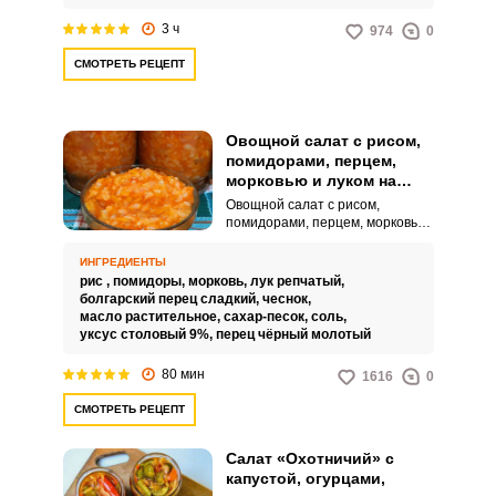
раскладываем по банкам и
стерилизуем.
3 ч
974
0
СМОТРЕТЬ РЕЦЕПТ
Овощной салат с рисом,
помидорами, перцем,
морковью и луком на
зиму
Овощной салат с рисом,
помидорами, перцем, морковью
и луком на зиму готовится для
того, чтобы иметь в запасе
ИНГРЕДИЕНТЫ
вкусное и полезное блюдо,
рис ,
помидоры,
морковь,
лук репчатый,
которое можно быстро
болгарский перец сладкий,
чеснок,
разогреть и съесть в любое
масло растительное,
сахар-песок,
соль,
время. Такой салат можно
уксус столовый 9%,
перец чёрный молотый
использовать как гарнир к
мясным или рыбным блюдам, а
80 мин
1616
0
также подавать как закуску к
алкогольным напиткам или
СМОТРЕТЬ РЕЦЕПТ
просто употреблять как
самостоятельное блюдо.Советы
по ингредиентам:Болгарский
Салат «Охотничий» с
перец выбирайте крепкий и
капустой, огурцами,
упругий, без пятен и