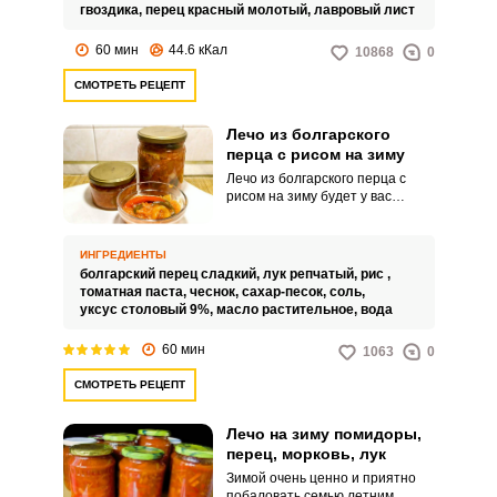
гвоздика,
перец красный молотый,
лавровый лист
60 мин
44.6 кКал
10868
0
СМОТРЕТЬ РЕЦЕПТ
Лечо из болгарского
перца с рисом на зиму
Лечо из болгарского перца с
рисом на зиму будет у вас
простым и бюджетным
вариантом лечо классического.
В этом рецепте готовим лечо
ИНГРЕДИЕНТЫ
без стерилизации.
болгарский перец сладкий,
лук репчатый,
рис ,
томатная паста,
чеснок,
сахар-песок,
соль,
уксус столовый 9%,
масло растительное,
вода
60 мин
1063
0
СМОТРЕТЬ РЕЦЕПТ
Лечо на зиму помидоры,
перец, морковь, лук
Зимой очень ценно и приятно
побаловать семью летним