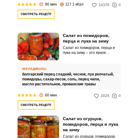
90 мин
117.1 кКал
14370
0
СМОТРЕТЬ РЕЦЕПТ
Салат из помидоров,
перца и лука на зиму
Салат из помидоров, перца и
лука на зиму – это яркое
ароматное угощение, которое
сможет повторить даже
дилетант. Пикантное угощение
ИНГРЕДИЕНТЫ
подают самостоятельно или
болгарский перец сладкий,
чеснок,
лук репчатый,
используют в качестве соуса к
помидоры,
сахар-песок,
соль,
перец чили,
рису, макаронам или отварному
масло растительное,
прованские травы
картофелю.
60 мин
2029
0
СМОТРЕТЬ РЕЦЕПТ
Салат из огурцов,
помидоров, перца и лука
на зиму
Салат из огурцов, помидоров,