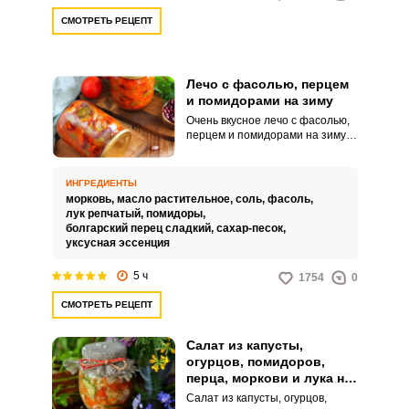
нормы, на вкус и срок хранения
СМОТРЕТЬ РЕЦЕПТ
лечо это не повлияет. Уксус,
лавровый лист и специи
добавят лечо приятные
пикантные нотки и завершат его
потрясающий вкус.
Лечо с фасолью, перцем
и помидорами на зиму
Очень вкусное лечо с фасолью,
перцем и помидорами на зиму –
это отличная закуска в
холодном виде и гарнир к
любому блюду, если подогреть.
ИНГРЕДИЕНТЫ
Это настоящая палочка-
морковь,
масло растительное,
соль,
фасоль,
выручалочка для хозяек, лечо
лук репчатый,
помидоры,
вкусное, питательное и отлично
болгарский перец сладкий,
сахар-песок,
хранится долгое время в
уксусная эссенция
погребе или подвале.
5 ч
1754
0
СМОТРЕТЬ РЕЦЕПТ
Салат из капусты,
огурцов, помидоров,
перца, моркови и лука на
зиму
Салат из капусты, огурцов,