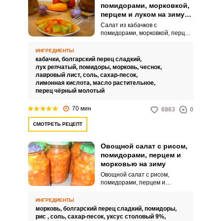
помидорами, морковкой,
перцем и луком на зиму
без стерилизации
Салат из кабачков с
помидорами, морковкой, перцем
и луком на зиму без
стерилизации – это вкусный
ИНГРЕДИЕНТЫ
рецепт, который точно стоит
кабачки,
болгарский перец сладкий,
взять на заметку. Такое
лук репчатый,
помидоры,
морковь,
чеснок,
угощение порадует
лавровый лист,
соль,
сахар-песок,
насыщенным вкусом,
лимонная кислота,
масло растительное,
привлекательным видом и
перец чёрный молотый
удивительной сочностью.
70 мин
6863
0
СМОТРЕТЬ РЕЦЕПТ
Овощной салат с рисом,
помидорами, перцем и
морковью на зиму
Овощной салат с рисом,
помидорами, перцем и
морковью на зиму – это вкусный,
яркий, простой в готовке салат!
ИНГРЕДИЕНТЫ
Приготовив его один раз, вы
морковь,
болгарский перец сладкий,
помидоры,
станете его готовить каждый
рис ,
соль,
сахар-песок,
уксус столовый 9%,