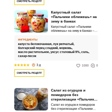
СМОТРЕТЬ РЕЦЕПТ
Капустный салат
«Пальчики оближешь» на
зиму в банках
Капустный салат «Пальчики
оближешь» на зиму в банках –
это удивительно сочная и яркая
по вкусу заготовка, которую
ИНГРЕДИЕНТЫ
точно стоит взять на заметку.
капуста белокочанная,
лук репчатый,
Такое аппетитное угощение
болгарский перец сладкий,
морковь,
можно подавать к столу вместе с
масло растительное,
уксус столовый 9%,
соль,
горячими мясными блюдами,
сахар-песок
вареным картофелем или
просто с хлебом.
3 д
1080
0
СМОТРЕТЬ РЕЦЕПТ
Салат из огурцов и
помидоров без
стерилизации «Пальчики
оближешь» на зиму
Салат из огурцов и помидоров
без стерилизации «Пальчики