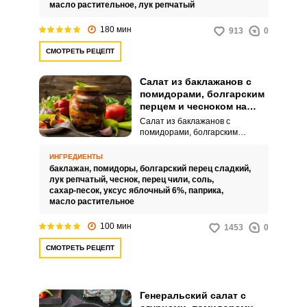
год. Можете открыть баночку
масло растительное,
лук репчатый
для перекуса, использовать в
качестве закуски или заправки
180 мин
913
0
для супа.
СМОТРЕТЬ РЕЦЕПТ
Салат из баклажанов с
помидорами, болгарским
перцем и чесноком на
зиму
Салат из баклажанов с
помидорами, болгарским
перцем и чесноком на зиму – это
удивительно сочное, яркое и
ИНГРЕДИЕНТЫ
интересное по вкусу угощение
баклажан,
помидоры,
болгарский перец сладкий,
для вашего домашнего меню.
лук репчатый,
чеснок,
перец чили,
соль,
Заготовленный аппетитный
сахар-песок,
уксус яблочный 6%,
паприка,
продукт можно подавать в
масло растительное
качестве холодной закуски или
гарнира к основным блюдам.
100 мин
1453
0
СМОТРЕТЬ РЕЦЕПТ
Генеральский салат с