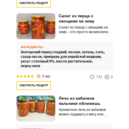
СМОТРЕТЬ РЕЦЕПТ
Салат из перца с
овощами на зиму
Салат из перца с овощами на
зиму – это просто великолепная
закуска! По этому рецепту вы
получите просто прекрасный
салат, который послужит
ИНГРЕДИЕНТЫ
отличным угощением для вас и
болгарский перец сладкий,
чеснок,
зелень,
соль,
ваших гостей за праздничным
сахар-песок,
приправа для корейской моркови,
столом или дополнением к
уксус столовый 9%,
масло растительное,
ужину. Готовить его очень легко
перец чили
и быстро.
3 час
732
0
СМОТРЕТЬ РЕЦЕПТ
Лечо из кабачков
пальчики оближешь
Ароматное лечо из кабачков
можно подавать к мясу или
рыбе, а также использовать в
качестве самостоятельной
закуски. Блюдо можно