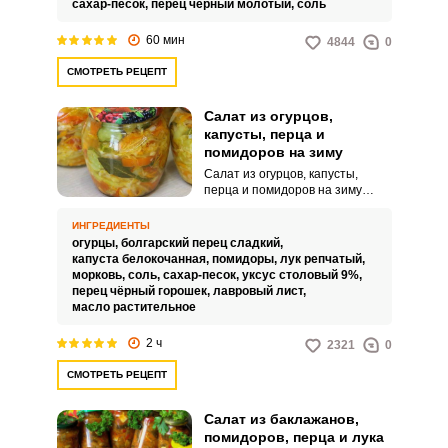
сахар-песок,
перец чёрный молотый,
соль
60 мин
4844
0
СМОТРЕТЬ РЕЦЕПТ
Салат из огурцов,
капусты, перца и
помидоров на зиму
Салат из огурцов, капусты,
перца и помидоров на зиму
примечателен своей сочностью
и яркостью. Овощное ассорти
ИНГРЕДИЕНТЫ
получается не только очень
огурцы,
болгарский перец сладкий,
вкусным, но и невероятно
капуста белокочанная,
помидоры,
лук репчатый,
привлекательным.
морковь,
соль,
сахар-песок,
уксус столовый 9%,
перец чёрный горошек,
лавровый лист,
масло растительное
2 ч
2321
0
СМОТРЕТЬ РЕЦЕПТ
Салат из баклажанов,
помидоров, перца и лука