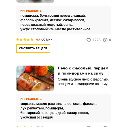
более сытной закуской, просто
готовится, хорошо хранится и
будет у вас как
ИНГРЕДИЕНТЫ
самостоятельным блюдом, так и
помидоры,
болгарский перец сладкий,
гарниром к мясу. В этом
фасоль красная,
чеснок,
сахар-песок,
варианте готовим лечо из
перец красный молотый,
соль,
сладкого перца, помидор и
уксус столовый 9%,
масло растительное
специй.
60 мин
1228
0
СМОТРЕТЬ РЕЦЕПТ
Лечо с фасолью, перцем
и помидорами на зиму
Очень вкусное лечо с фасолью,
перцем и помидорами на зиму –
это отличная закуска в
холодном виде и гарнир к
любому блюду, если подогреть.
ИНГРЕДИЕНТЫ
Это настоящая палочка-
морковь,
масло растительное,
соль,
фасоль,
выручалочка для хозяек, лечо
лук репчатый,
помидоры,
вкусное, питательное и отлично
болгарский перец сладкий,
сахар-песок,
хранится долгое время в
уксусная эссенция
погребе или подвале.