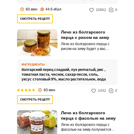
60 мин
44.6 кКал
10862
0
СМОТРЕТЬ РЕЦЕПТ
Лечо из болгарского
перца с рисом на зиму
Лечо из болгарского перца с
рисом на зиму будет у вас
простым и бюджетным
вариантом лечо классического.
В этом рецепте готовим лечо
ИНГРЕДИЕНТЫ
без стерилизации.
болгарский перец сладкий,
лук репчатый,
рис ,
томатная паста,
чеснок,
сахар-песок,
соль,
уксус столовый 9%,
масло растительное,
вода
60 мин
1042
0
СМОТРЕТЬ РЕЦЕПТ
Лечо из болгарского
перца с фасолью на зиму
Лечо из болгарского перца с
фасолью на зиму получается