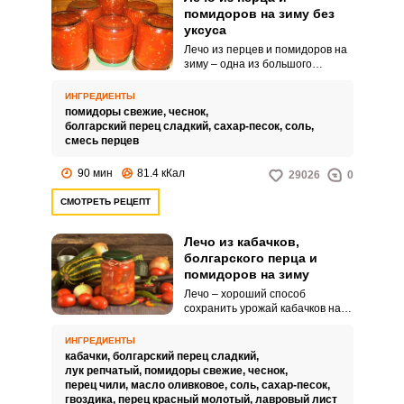
помидоров на зиму без
уксуса
Лечо из перцев и помидоров на
зиму – одна из большого
количества ароматных зимних
заготовок, которую можно
ИНГРЕДИЕНТЫ
использовать в качестве соуса к
помидоры свежие,
чеснок,
горячим блюдам. Красивая
болгарский перец сладкий,
сахар-песок,
соль,
закуска получается яркой и
смесь перцев
насыщенной по вкусу.
90 мин
81.4 кКал
29026
0
СМОТРЕТЬ РЕЦЕПТ
Лечо из кабачков,
болгарского перца и
помидоров на зиму
Лечо – хороший способ
сохранить урожай кабачков на
зиму вкусно и разнообразно.
Перцы здесь заменены на
ИНГРЕДИЕНТЫ
кабачки, а сам перец
кабачки,
болгарский перец сладкий,
добавляется в соус.
лук репчатый,
помидоры свежие,
чеснок,
перец чили,
масло оливковое,
соль,
сахар-песок,
гвоздика,
перец красный молотый,
лавровый лист