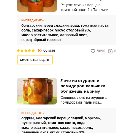
Рецепт лечо из перца с
томатной пастой «Пальчики
оближешь» на зиму вместо
помидор известен давно. Этот
ИНГРЕДИЕНТЫ
вариант, как самый простой и
болгарский перец сладкий,
вода,
томатная паста,
вкусный, популярен и в
соль,
сахар-песок,
уксус столовый 9%,
настоящее время.
масло растительное,
лавровый лист,
перец чёрный горошек
60 мин
5690
0
СМОТРЕТЬ РЕЦЕПТ
Лечо из огурцов и
помидоров пальчики
оближешь на зиму
Овощное лечо из огурцов с
помидорами пальчики
оближешь на зиму легко
приготовить дома! Оно
ИНГРЕДИЕНТЫ
получается очень вкусным,
огурцы,
болгарский перец сладкий,
морковь,
ароматным и сочным. Его можно
лук репчатый,
томатная паста,
вода,
подавать как гарнир или
масло растительное,
сахар-песок,
соль,
самостоятельное блюдо на
лавровый лист,
уксус столовый 9%,