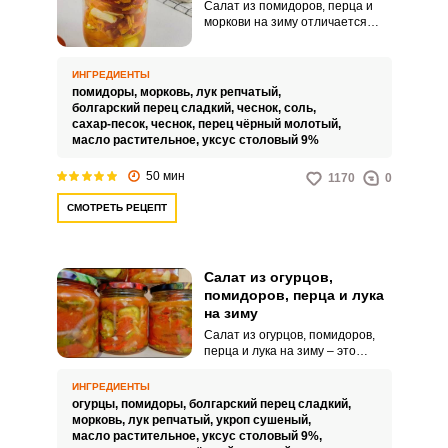
Салат из помидоров, перца и
моркови на зиму отличается
насыщенным вкусом,
невероятной сочностью и
привлекательным внешним
ИНГРЕДИЕНТЫ
видом. Такой аппетитный
помидоры,
морковь,
лук репчатый,
продукт дополнит ваши
болгарский перец сладкий,
чеснок,
соль,
обеденные горячие блюда.
сахар-песок,
чеснок,
перец чёрный молотый,
масло растительное,
уксус столовый 9%
50 мин
1170
0
СМОТРЕТЬ РЕЦЕПТ
Салат из огурцов,
помидоров, перца и лука
на зиму
Салат из огурцов, помидоров,
перца и лука на зиму – это
простой рецепт овощного
ассорти. Готовка этого блюда не
ИНГРЕДИЕНТЫ
займет у вас много времени, так
огурцы,
помидоры,
болгарский перец сладкий,
как простота приготовления –
морковь,
лук репчатый,
укроп сушеный,
одно из его преимуществ.
масло растительное,
уксус столовый 9%,