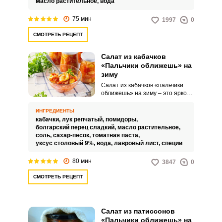
масло растительное,
вода
75 мин
1997
0
СМОТРЕТЬ РЕЦЕПТ
Салат из кабачков
«Пальчики оближешь» на
зиму
Салат из кабачков «пальчики
оближешь» на зиму – это яркое
по вкусу, очень сочное и
аппетитное угощение для
ИНГРЕДИЕНТЫ
домашнего стола. Такое
кабачки,
лук репчатый,
помидоры,
овощное ассорти в собственном
болгарский перец сладкий,
масло растительное,
соку прекрасно дополнит ваши
соль,
сахар-песок,
томатная паста,
горячие гарниры, мясные и
уксус столовый 9%,
вода,
лавровый лист,
специи
рыбные блюда.
80 мин
3847
0
СМОТРЕТЬ РЕЦЕПТ
Салат из патиссонов
«Пальчики оближешь» на