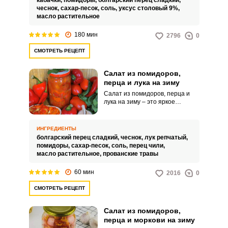
кабачки,
помидоры,
болгарский перец сладкий,
салат является отличным
чеснок,
сахар-песок,
соль,
уксус столовый 9%,
источником витаминов и
масло растительное
питательных веществ, которые
помогут поддержать иммунитет
180 мин
2796
0
в зимний период.
СМОТРЕТЬ РЕЦЕПТ
Салат из помидоров,
перца и лука на зиму
Салат из помидоров, перца и
лука на зиму – это яркое
ароматное угощение, которое
сможет повторить даже
дилетант. Пикантное угощение
ИНГРЕДИЕНТЫ
подают самостоятельно или
болгарский перец сладкий,
чеснок,
лук репчатый,
используют в качестве соуса к
помидоры,
сахар-песок,
соль,
перец чили,
рису, макаронам или отварному
масло растительное,
прованские травы
картофелю.
60 мин
2016
0
СМОТРЕТЬ РЕЦЕПТ
Салат из помидоров,
перца и моркови на зиму