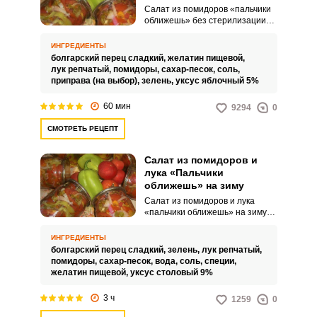
Салат из помидоров «пальчики
оближешь» без стерилизации
на зиму выглядит
необыкновенно ярко и
ИНГРЕДИЕНТЫ
аппетитно. С душистой закуской
болгарский перец сладкий,
желатин пищевой,
привычные блюда заиграют по-
лук репчатый,
помидоры,
сахар-песок,
соль,
праздничному.
приправа (на выбор),
зелень,
уксус яблочный 5%
60 мин
9294
0
СМОТРЕТЬ РЕЦЕПТ
Салат из помидоров и
лука «Пальчики
оближешь» на зиму
Салат из помидоров и лука
«пальчики оближешь» на зиму
готовится совершенно не
сложно. С незамысловатым
ИНГРЕДИЕНТЫ
рецептом справится даже
болгарский перец сладкий,
зелень,
лук репчатый,
дилетант.
помидоры,
сахар-песок,
вода,
соль,
специи,
желатин пищевой,
уксус столовый 9%
3 ч
1259
0