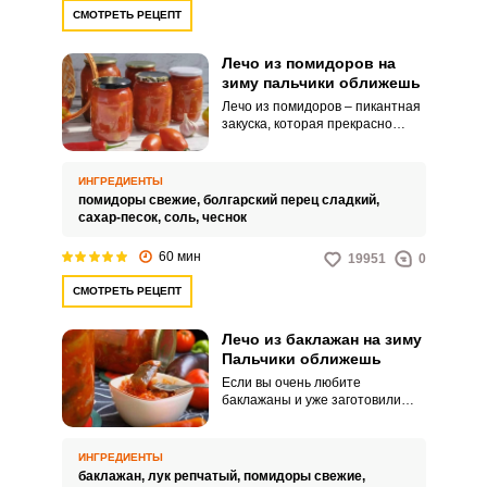
СМОТРЕТЬ РЕЦЕПТ
Лечо из помидоров на
зиму пальчики оближешь
Запомнить меня
Лечо из помидоров – пикантная
закуска, которая прекрасно
сочетается с большим
ВХОД
количеством мясных блюд.
Приготовить такую закуску не
ИНГРЕДИЕНТЫ
ЕЩЕ НЕ ЗАРЕГИСТРИРОВАННЫ?
составит труда даже самой
помидоры свежие,
болгарский перец сладкий,
неопытной хозяйке.
сахар-песок,
соль,
чеснок
Забыли пароль?
60 мин
19951
0
СМОТРЕТЬ РЕЦЕПТ
Лечо из баклажан на зиму
Пальчики оближешь
Если вы очень любите
баклажаны и уже заготовили
множество различных закаток
на зиму, воспользуйтесь еще
одним рецептом. Лечо из
ИНГРЕДИЕНТЫ
баклажанов получается сочным
баклажан,
лук репчатый,
помидоры свежие,