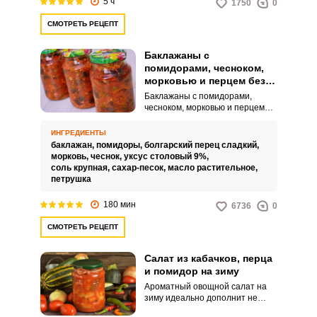
5 ч
1750
0
СМОТРЕТЬ РЕЦЕПТ
Баклажаны с
помидорами, чесноком,
морковью и перцем без
стерилизации на зиму
Баклажаны с помидорами,
чесноком, морковью и перцем
без стерилизации на зиму – это
отличный вариант консервации
ИНГРЕДИЕНТЫ
на зиму, который поможет вам
баклажан,
помидоры,
болгарский перец сладкий,
сохранить на длительный срок
морковь,
чеснок,
уксус столовый 9%,
урожай, собранный на даче или
соль крупная,
сахар-песок,
масло растительное,
приусадебном участке. К слову,
петрушка
вместе с овощами, вы
сохраняете запас летних
180 мин
6736
0
витаминов, которых очень уж не
хватает зимой.
СМОТРЕТЬ РЕЦЕПТ
Салат из кабачков, перца
и помидор на зиму
Ароматный овощной салат на
зиму идеально дополнит не
только ваши домашние обеды,