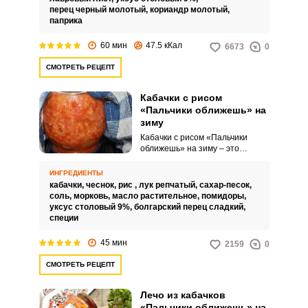
ужин.
перец черный молотый,
кориандр молотый,
паприка
60 мин
47.5 кКал
6673
0
СМОТРЕТЬ РЕЦЕПТ
Кабачки с рисом
«Пальчики оближешь» на
зиму
Кабачки с рисом «Пальчики
оближешь» на зиму – это
универсальная заготовка,
которая может сильно выручить
ИНГРЕДИЕНТЫ
занятых хозяек. Потратив
кабачки,
чеснок,
рис ,
лук репчатый,
сахар-песок,
совсем немного времени в конце
соль,
морковь,
масло растительное,
помидоры,
лета на подобные закатки,
уксус столовый 9%,
болгарский перец сладкий,
зимой вы очень быстро сможете
специи
приготовить семье вкусный и
питательный ужин.
45 мин
2159
0
СМОТРЕТЬ РЕЦЕПТ
Лечо из кабачков
«Пальчики оближешь» на