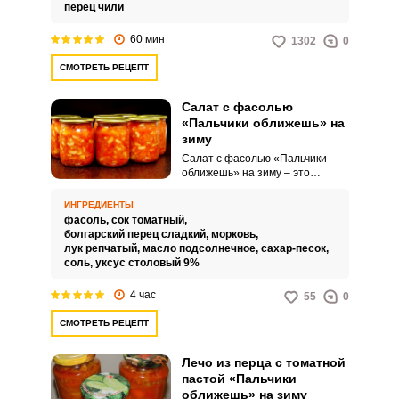
привлекательным внешним
перец чили
видом.
60 мин
1302
0
СМОТРЕТЬ РЕЦЕПТ
Салат с фасолью
«Пальчики оближешь» на
зиму
Салат с фасолью «Пальчики
оближешь» на зиму – это
сытное и ароматное блюдо,
которое разнообразит ваш
ИНГРЕДИЕНТЫ
рацион и подарит вам заряд
фасоль,
сок томатный,
энергии на долгие зимние дни.
болгарский перец сладкий,
морковь,
Сочная фасоль, свежие овощи и
лук репчатый,
масло подсолнечное,
сахар-песок,
острая приправа создают
соль,
уксус столовый 9%
неповторимый вкусовой букет,
который оставит вас в восторге.
4 час
55
0
СМОТРЕТЬ РЕЦЕПТ
Лечо из перца с томатной
пастой «Пальчики
оближешь» на зиму