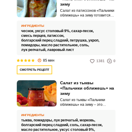
зиму
Салат из патиссонов «Пальчики
оближешь» на зиму готовится
без стерилизации. Для
консервации лучше всего
ИНГРЕДИЕНТЫ
подбирать молодые овощи с
чеснок,
уксус столовый 9%,
сахар-песок,
тонкой мягкой шкуркой.
смесь перцев,
патиссон,
болгарский перец сладкий,
петрушка,
укроп,
помидоры,
масло растительное,
соль,
лук репчатый,
лавровый лист
85 мин
1381
0
СМОТРЕТЬ РЕЦЕПТ
Салат из тыквы
«Пальчики оближешь» на
зиму
Салат из тыквы «Пальчики
оближешь» на зиму – это
интересная, запоминающаяся
заготовка для вашего
ИНГРЕДИЕНТЫ
домашнего или праздничного
тыква,
помидоры,
лук репчатый,
морковь,
стола. Такое угощение порадует
болгарский перец сладкий,
соль,
сахар-песок,
не только ярким вкусом, но и
масло растительное,
уксус столовый 9%,