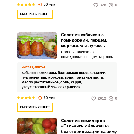
вашем рационе.
50 мин
328
0
СМОТРЕТЬ РЕЦЕПТ
Салат из кабачков с
помидорами, перцем,
морковью и луком
«Пальчики оближешь» на
Салат из кабачков с
зиму
помидорами, перцем, морковью
и луком «Пальчики оближешь»
на зиму – это очень вкусное,
ИНГРЕДИЕНТЫ
яркое и аппетитное угощение
кабачки,
помидоры,
болгарский перец сладкий,
для вашего стола. Такой салат
лук репчатый,
морковь,
вода,
томатная паста,
можно подавать к горячим
масло растительное,
соль,
карри,
гарнирам, мясным, рыбным
уксус столовый 9%,
сахар-песок
блюдам и другим домашним
угощениям.
60 мин
2612
0
СМОТРЕТЬ РЕЦЕПТ
Салат из помидоров
«Пальчики оближешь»
без стерилизации на зиму