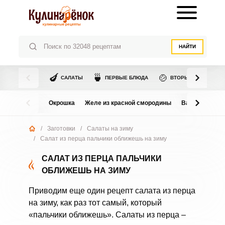
НАЙТИ
🍆
🍵
🍲
САЛАТЫ
ПЕРВЫЕ БЛЮДА
ВТОРЫЕ БЛЮДА
Окрошка
Желе из красной смородины
Варенье из в
/
Заготовки
/
Салаты на зиму
/
Салат из перца пальчики оближешь на зиму
САЛАТ ИЗ ПЕРЦА ПАЛЬЧИКИ
ОБЛИЖЕШЬ НА ЗИМУ
Приводим еще один рецепт салата из перца
на зиму, как раз тот самый, который
«пальчики оближешь». Салаты из перца –