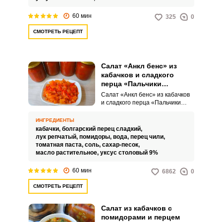
гармонично дополняются
ломтиками сладкого перца,
60 мин
325
0
создавая уникальный вкусовой
букет.
СМОТРЕТЬ РЕЦЕПТ
Салат «Анкл бенс» из
кабачков и сладкого
перца «Пальчики
оближешь» на зиму
Салат «Анкл бенс» из кабачков
и сладкого перца «Пальчики
оближешь» на зиму – это очень
насыщенное по вкусу, сочное и
ИНГРЕДИЕНТЫ
аппетитное угощение для
кабачки,
болгарский перец сладкий,
вашего стола. Такой салат
лук репчатый,
помидоры,
вода,
перец чили,
можно подавать к горячим
томатная паста,
соль,
сахар-песок,
гарнирам, мясным, рыбным
масло растительное,
уксус столовый 9%
блюдам или же просто есть с
хлебом как самостоятельную
60 мин
6862
0
закуску.
СМОТРЕТЬ РЕЦЕПТ
Салат из кабачков с
помидорами и перцем