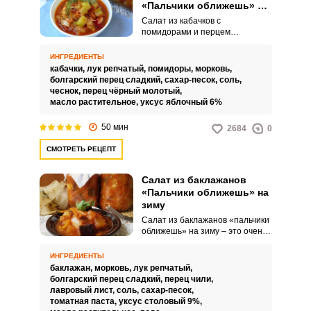
«Пальчики оближешь» на
зиму
Салат из кабачков с
помидорами и перцем
«Пальчики оближешь» на зиму –
это очень вкусное, сочное и
ИНГРЕДИЕНТЫ
аппетитное угощение для
кабачки,
лук репчатый,
помидоры,
морковь,
вашего стола. Такой салат
болгарский перец сладкий,
сахар-песок,
соль,
можно подавать к горячим
чеснок,
перец чёрный молотый,
гарнирам, мясным, рыбным
масло растительное,
уксус яблочный 6%
блюдам или же просто есть с
хлебом.
50 мин
2684
0
СМОТРЕТЬ РЕЦЕПТ
Салат из баклажанов
«Пальчики оближешь» на
зиму
Салат из баклажанов «пальчики
оближешь» на зиму – это очень
вкусное, сочное и
привлекательное угощение для
ИНГРЕДИЕНТЫ
вашего стола. Его можно
баклажан,
морковь,
лук репчатый,
подавать вместе с горячими
болгарский перец сладкий,
перец чили,
гарнирами, мясными блюдами и
лавровый лист,
соль,
сахар-песок,
другими продуктами.
томатная паста,
уксус столовый 9%,