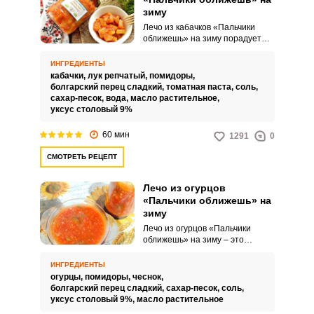
зиму
Лечо из кабачков «Пальчики
оближешь» на зиму порадует
насыщенным вкусом,
невероятной сочностью и
ИНГРЕДИЕНТЫ
привлекательным внешним
кабачки,
лук репчатый,
помидоры,
видом. Такое угощение можно
болгарский перец сладкий,
томатная паста,
соль,
подавать как дополнение к
сахар-песок,
вода,
масло растительное,
горячим обеденным блюдам или
уксус столовый 9%
просто есть с хлебом.
60 мин
1291
0
СМОТРЕТЬ РЕЦЕПТ
Лечо из огурцов
«Пальчики оближешь» на
зиму
Лечо из огурцов «Пальчики
оближешь» на зиму – это
ароматное и сочное блюдо,
которое порадует вас своим
ИНГРЕДИЕНТЫ
неповторимым вкусом. Сочные
огурцы,
помидоры,
чеснок,
огурцы, тушенные с луком,
болгарский перец сладкий,
сахар-песок,
соль,
перцем и помидорами, создадут
уксус столовый 9%,
масло растительное
удивительную симфонию в