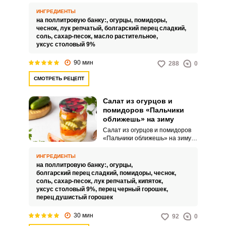
оближешь» на зиму – это свежий
и сочный салат, который
ИНГРЕДИЕНТЫ
подарит вам заряд бодрости и
на поллитровую банку:,
огурцы,
помидоры,
энергии. Насыщенный вкусом и
чеснок,
лук репчатый,
болгарский перец сладкий,
ароматом овощей, салат станет
соль,
сахар-песок,
масло растительное,
отличным дополнением к
уксус столовый 9%
вашему столу, ведь его
составляющие идеально
90 мин
288
0
сочетаются с мясными и
рыбными блюдами.
СМОТРЕТЬ РЕЦЕПТ
Салат из огурцов и
помидоров «Пальчики
оближешь» на зиму
Салат из огурцов и помидоров
«Пальчики оближешь» на зиму –
это простое и вкусное блюдо,
которое порадует вас свежими
ИНГРЕДИЕНТЫ
овощами и ароматными
на поллитровую банку:,
огурцы,
специями. Огурцы и помидоры,
болгарский перец сладкий,
помидоры,
чеснок,
маринованные с уксусом, будут
соль,
сахар-песок,
лук репчатый,
кипяток,
радовать вас своим
уксус столовый 9%,
перец черный горошек,
насыщенным вкусом и сочным
перец душистый горошек
ароматом в течение всего
зимнего сезона.
30 мин
92
0