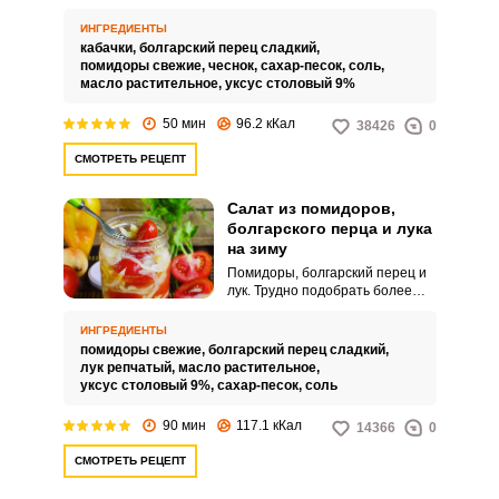
но и блюда праздничного стола.
Попробуйте аппетитную закуску
ИНГРЕДИЕНТЫ
из кабачков, перца и помидор.
кабачки,
болгарский перец сладкий,
помидоры свежие,
чеснок,
сахар-песок,
соль,
масло растительное,
уксус столовый 9%
50 мин
96.2 кКал
38426
0
СМОТРЕТЬ РЕЦЕПТ
Салат из помидоров,
болгарского перца и лука
на зиму
Помидоры, болгарский перец и
лук. Трудно подобрать более
удачное сочетание.
ИНГРЕДИЕНТЫ
помидоры свежие,
болгарский перец сладкий,
лук репчатый,
масло растительное,
уксус столовый 9%,
сахар-песок,
соль
90 мин
117.1 кКал
14366
0
СМОТРЕТЬ РЕЦЕПТ