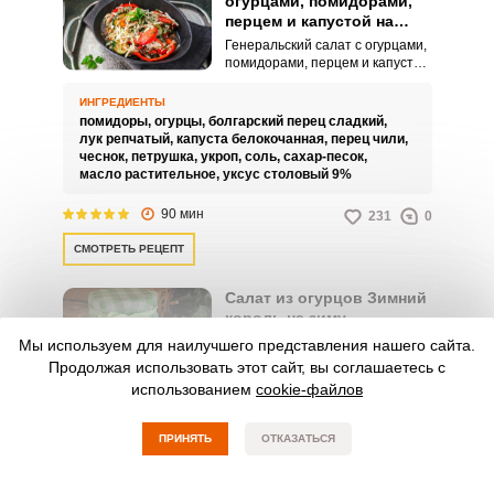
огурцами, помидорами,
перцем и капустой на
зиму
Генеральский салат с огурцами,
помидорами, перцем и капустой
на зиму получил свое название
очень давно, когда подавался на
ИНГРЕДИЕНТЫ
стол богатым вельможам. Только
помидоры,
огурцы,
болгарский перец сладкий,
благодаря сбалансированному
лук репчатый,
капуста белокочанная,
перец чили,
сочетанию овощей и зелени,
чеснок,
петрушка,
укроп,
соль,
сахар-песок,
салат приобретает свои
масло растительное,
уксус столовый 9%
уникальные вкусовые оттенки и
пряный аромат. Совет по
90 мин
231
0
процессу
приготовления:Можете удалить
СМОТРЕТЬ РЕЦЕПТ
семена у перца чили, если
хотите менее острый салат.
Салат из огурцов Зимний
король на зиму
Вот и наступила пора
Мы используем для наилучшего представления нашего сайта.
консерваций. Солёных огурцов
Продолжая использовать этот сайт, вы соглашаетесь с
вдоволь закатали, можно
использованием
cookie-файлов
приступать к салатам.
ИНГРЕДИЕНТЫ
огурцы,
болгарский перец сладкий,
лук репчатый,
ПРИНЯТЬ
ОТКАЗАТЬСЯ
укроп,
масло растительное,
соль,
сахар-песок,
перец черный молотый,
уксус столовый 9%