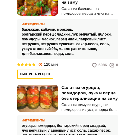
на зиму
Салат из баклажанов,
помидоров, перца и лука на
зиму – это не только отличный
способ сохранить урожай
ИНГРЕДИЕНТЫ
летних овощей на зимний
баклажан,
кабачки,
морковь,
период, но и очень вкусная
болгарский перец сладкий,
лук репчатый,
яблоки,
закуска, которая может быть
помидоры,
чеснок,
перец чили,
лавровый лист,
использована как в виде салата,
петрушка,
петрушка сушеная,
сахар-песок,
соль,
дополняющего второе блюдо,
уксус столовый 9%,
масло растительное,
так и в виде заготовки, которую
для баклажанов:,
вода,
соль
можно использовать в
приготовлении различных блюд
120 мин
6086
0
с мясом или рыбой. Также такой
салат можно добавлять в бульон
СМОТРЕТЬ РЕЦЕПТ
при варке супов, для создания
овощного вкуса.Советы по
ингредиентам:Используйте для
Салат из огурцов,
приготовления салата только
помидоров, лука и перца
спелые, мясистые помидоры.
без стерилизации на зиму
Салат на зиму из огурцов и
помидоров, и лука, и перца без
стерилизации –это не только
вкусно, но и красиво. Банки с
ИНГРЕДИЕНТЫ
овощами слоями выглядят
огурцы,
помидоры,
болгарский перец сладкий,
очень стильно и идеально
лук репчатый,
лавровый лист,
соль,
сахар-песок,
подойдут как подарок для