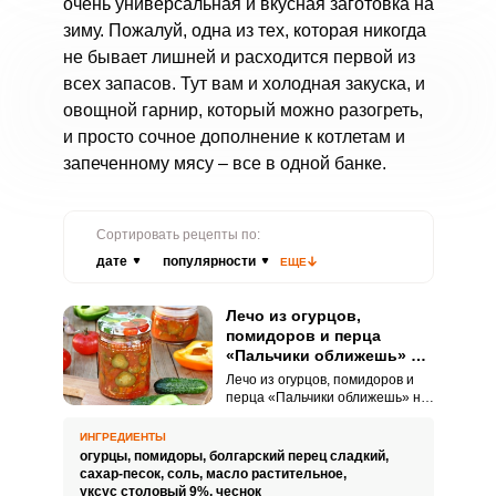
очень универсальная и вкусная заготовка на
зиму. Пожалуй, одна из тех, которая никогда
не бывает лишней и расходится первой из
всех запасов. Тут вам и холодная закуска, и
овощной гарнир, который можно разогреть,
и просто сочное дополнение к котлетам и
запеченному мясу – все в одной банке.
Сортировать рецепты по:
дате
популярности
ЕЩЕ
Лечо из огурцов,
помидоров и перца
«Пальчики оближешь» на
зиму
Лечо из огурцов, помидоров и
перца «Пальчики оближешь» на
зиму – это яркое блюдо,
наполненное ароматами
ИНГРЕДИЕНТЫ
спелых овощей и пряных
огурцы,
помидоры,
болгарский перец сладкий,
специй. Сочные ломтики
сахар-песок,
соль,
масло растительное,
огурцов и помидоров
уксус столовый 9%,
чеснок