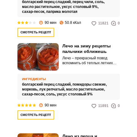
и довольно ароматным.
болгарский перец сладкий,
перец чили,
соль,
масло растительное,
уксус столовый 9%,
сахар-песок,
паприка молотая
90 мин
50.8 кКал
11821
0
СМОТРЕТЬ РЕЦЕПТ
Лечо на зиму рецепты
пальчики оближешь
Лечо – прекрасный повод
вспомнить об теплых летних
деньках холодными зимними
вечерами. Приготовить такое
блюдо не составит труда даже
ИНГРЕДИЕНТЫ
начинающим кулинарам.
болгарский перец сладкий,
помидоры свежие,
морковь,
лук репчатый,
масло растительное,
сахар-песок,
соль,
уксус столовый 9%
90 мин
11891
0
СМОТРЕТЬ РЕЦЕПТ
Лечо из перца и