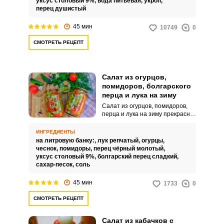
уксус столовый 9%,
вода питьевая,
укроп,
близких.
перец душистый
45 мин
10749
0
СМОТРЕТЬ РЕЦЕПТ
Салат из огурцов,
помидоров, болгарского
перца и лука на зиму
Салат из огурцов, помидоров,
перца и лука на зиму прекрасно
подходит как гарнир к мясным
блюдам или как
ИНГРЕДИЕНТЫ
самостоятельная закуска. Вкус
на литровую банку:,
лук репчатый,
огурцы,
овощного салата получается
чеснок,
помидоры,
перец чёрный молотый,
насыщенным и очень легким.
уксус столовый 9%,
болгарский перец сладкий,
сахар-песок,
соль
45 мин
1733
0
СМОТРЕТЬ РЕЦЕПТ
Салат из кабачков с