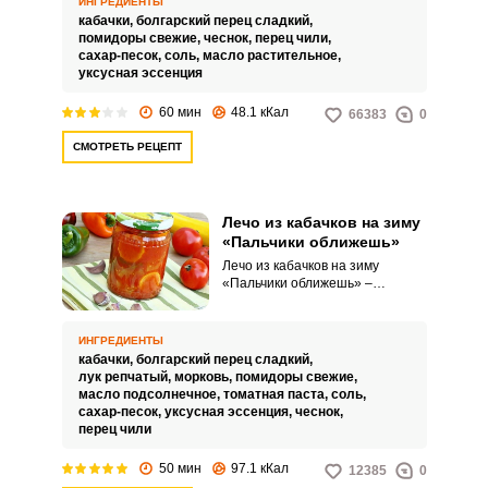
ИНГРЕДИЕНТЫ
заготовить на зиму и подавать к
кабачки,
болгарский перец сладкий,
столу круглый год.
помидоры свежие,
чеснок,
перец чили,
сахар-песок,
соль,
масло растительное,
уксусная эссенция
60 мин
48.1 кКал
66383
0
СМОТРЕТЬ РЕЦЕПТ
Лечо из кабачков на зиму
«Пальчики оближешь»
ВХОД НА САЙТ
РЕГИСТРАЦИЯ
Лечо из кабачков на зиму
«Пальчики оближешь» –
универсальная заготовка. Она
Войдите
служит и закуской, и соусом, и
заправкой для супов и рагу.
с помощью социальных сетей:
ИНГРЕДИЕНТЫ
кабачки,
болгарский перец сладкий,
лук репчатый,
морковь,
помидоры свежие,
масло подсолнечное,
томатная паста,
соль,
сахар-песок,
уксусная эссенция,
чеснок,
или
перец чили
50 мин
97.1 кКал
12385
0