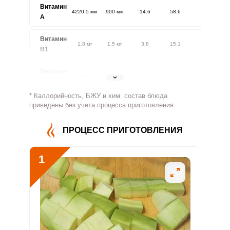
Витамин
4220.5 мкг
900 мкг
14.6
58.6
A
Витамин
1.8 мг
1.5 мг
3.8
15.1
В1
Витамин
1.5 мг
1.8 мг
2.6
10.6
В2
* Каллорийность, БЖУ и хим. состав блюда
Витамин
приведены без учета процесса приготовления.
165 мг
500 мг
1
4.1
В4
ПРОЦЕСС ПРИГОТОВЛЕНИЯ
Витамин
4.5 мг
5 мг
2.8
11.3
В5
1
Витамин
6.6 мг
2 мг
10.2
41.1
В6
Витамин
313.8 мкг
400 мкг
2.4
9.8
В9
Сообщить об ошибке