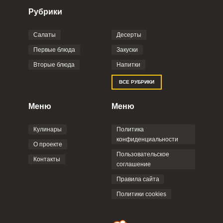
Рубрики
Салаты
Десерты
Фото до 4 шт, до 5 mb
ПРИКРЕПИТЬ
Первые блюда
Закуски
Вторые блюда
Напитки
Отправляя эту форму, вы соглашаетесь с
ВСЕ РУБРИКИ
Правилами сайта
,
Политикой
конфиденциальности
,
Политикой обработки
персональных данных
и
Пользовательским
Меню
Меню
соглашением
.
Кулинары
Политика
конфиденциальности
О проекте
Пользовательское
Контакты
соглашение
ОТПРАВИТЬ КОММЕНТАРИЙ
Правила сайта
Политики cookies