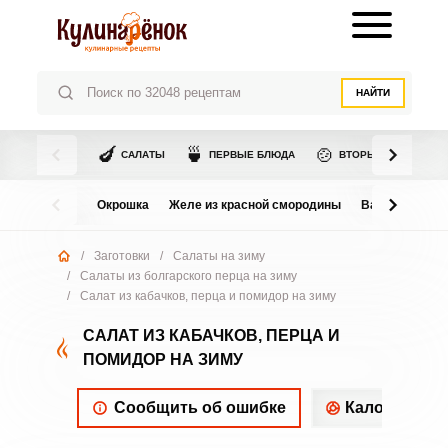
НАЙТИ
🍆
🍵
🍲
САЛАТЫ
ПЕРВЫЕ БЛЮДА
ВТОРЫЕ БЛЮДА
Окрошка
Желе из красной смородины
Варенье из в
/
Заготовки
/
Салаты на зиму
/
Салаты из болгарского перца на зиму
/
Салат из кабачков, перца и помидор на зиму
САЛАТ ИЗ КАБАЧКОВ, ПЕРЦА И
ПОМИДОР НА ЗИМУ
Сообщить об ошибке
Калорийнос