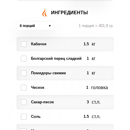
ИНГРЕДИЕНТЫ
1 порция = 401,9 гр.
8 порций
кг
Кабачки
1.5
кг
Болгарский перец сладкий
1
кг
Помидоры свежие
1
головка
Чеснок
1
ст.л.
Сахар-песок
3
ст.л.
Соль
1.5