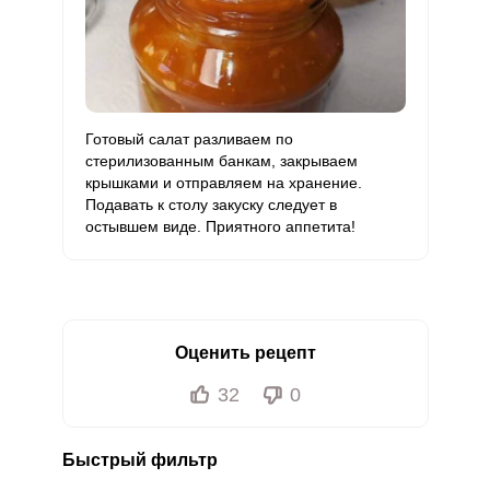
Ванадий
102 мкг
20 мкг
15.9
63.8
Молибден
195.5 мкг
70 мкг
8.7
34.9
Готовый салат разливаем по
стерилизованным банкам, закрываем
крышками и отправляем на хранение.
Подавать к столу закуску следует в
остывшем виде. Приятного аппетита!
Оценить рецепт
32
0
Быстрый фильтр