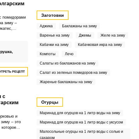
олгарским
Заготовки
с помидорами
на зиму –
Аджика
Баклажаны на зиму
катес,
овить всего за
Варенье на зиму
Джемы
Желе на зиму
т вкусный
Кабачки на зиму
Кабачковая икра на зиму
м
 обеду, не
трушка,
Компоты
Лечо
мени и усилий.
Салаты из баклажанов на зиму
ТРЕТЬ РЕЦЕПТ
Салат из зеленых помидоров на зиму
Жареные баклажаны на зиму
 с
Огурцы
гарским
Маринад для огурцов на 1 литр воды на зиму
орковью и
 зиму – это
Маринад для огурцов на 1 литр воды с уксусом
 которое
Малосольные огурцы на 1 литр воды с солью и
й семье.
сахаром
усты, сладкой