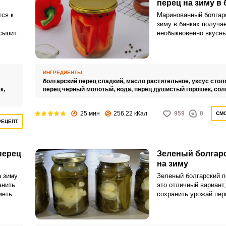
перец на зиму в 
ся к
Маринованный болгарс
зиму в банках получа
сыпить
необыкновенно вкусн
 часто
закуска разнообразит 
повседневный рацион,
праздничное меню.
шних
ИНГРЕДИЕНТЫ
йкам.
болгарский перец сладкий,
масло растительное,
уксус стол
к,
перец чёрный молотый,
вода,
перец душистый горошек,
сол
25 мин
256.22 кКал
959
0
СМО
РЕЦЕПТ
перец
Зеленый болгар
на зиму
а зиму
Зеленый болгарский п
анить
это отличный вариант
меть
сохранить урожай перц
о в
ним и все полезные в
всего
вещества, которые в 
о
содержатся на зимний