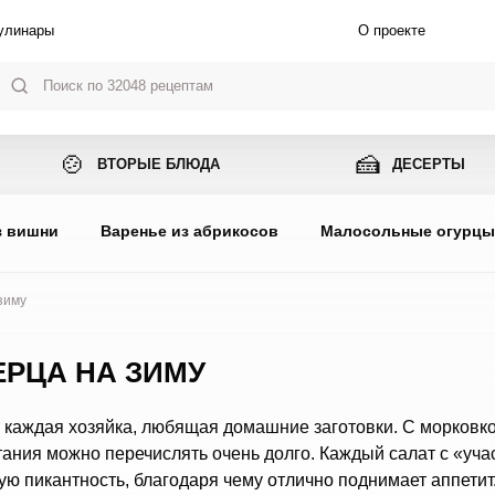
улинары
О проекте
🍲
🍰
ВТОРЫЕ БЛЮДА
ДЕСЕРТЫ
з вишни
Варенье из абрикосов
Малосольные огурц
зиму
ЕРЦА НА ЗИМУ
т каждая хозяйка, любящая домашние заготовки. С морковко
ания можно перечислять очень долго. Каждый салат с «уча
ю пикантность, благодаря чему отлично поднимает аппетит