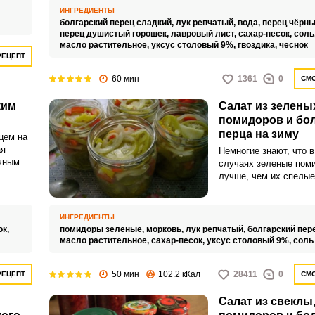
ы,
этих самых витаминов
ИНГРЕДИЕНТЫ
блюда
хватает. Такой перец 
болгарский перец сладкий,
лук репчатый,
вода,
перец чёрны
использоваться как
перец душистый горошек,
лавровый лист,
сахар-песок,
соль
а
самостоятельная заку
масло растительное,
уксус столовый 9%,
гвоздика,
чеснок
РЕЦЕПТ
60 мин
1361
0
СМО
ким
Салат из зелены
помидоров и бол
перца на зиму
цем на
ая
Немногие знают, что 
ичным
случаях зеленые пом
толу.
лучше, чем их спелые
ь
собратья. Салат из з
ельное
помидоров и болгарск
сным
зиму как раз и являет
ИНГРЕДИЕНТЫ
исключением.
ок,
помидоры зеленые,
морковь,
лук репчатый,
болгарский пер
масло растительное,
сахар-песок,
уксус столовый 9%,
соль
50 мин
102.2 кКал
28411
0
РЕЦЕПТ
СМО
Салат из свеклы