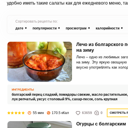
удобно иметь такие салаты как для ежедневого меню, та
Сортировать рецепты по:
дате
популярности
просмотрам
калорийности
Лечо из болгарского 
на зиму
Лечо – одно из любимых заго
на зиму. Эту яркую овощную
вкусно употреблять как холо
закуску, так и как горячий гар
основным блюдам.
ИНГРЕДИЕНТЫ
болгарский перец сладкий,
помидоры свежие,
масло растительное
лук репчатый,
уксус столовый 9%,
сахар-песок,
соль крупная
55 мин
170.5 кКал
63659
0
СМОТРЕТЬ 
Огурцы с болгарским