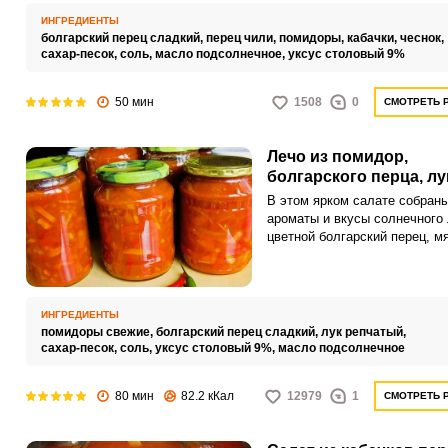
спелые помидоры, дополнен
ИНГРЕДИЕНТЫ
зеленью и чесноком, создаю
болгарский перец сладкий,
перец чили,
помидоры,
кабачки,
чеснок,
неповторимый вкус этого блю
сахар-песок,
соль,
масло подсолнечное,
уксус столовый 9%
50 мин
1508
0
СМОТРЕТЬ 
Лечо из помидор,
болгарского перца, лу
В этом ярком салате собраны
ароматы и вкусы солнечного 
цветной болгарский перец, м
помидоры и острый лучок. В
получите вкусную закуску, к
можно есть просто с хлебом 
добавлять ее в качестве гарн
ИНГРЕДИЕНТЫ
мясным блюдам.
помидоры свежие,
болгарский перец сладкий,
лук репчатый,
сахар-песок,
соль,
уксус столовый 9%,
масло подсолнечное
80 мин
82.2 кКал
12979
1
СМОТРЕТЬ 