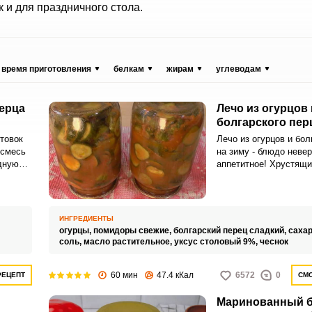
к и для праздничного стола.
время приготовления
белкам
жирам
углеводам
перца
Лечо из огурцов 
болгарского пер
товок
Лечо из огурцов и бол
 смесь
на зиму - блюдо неве
дную
аппетитное! Хрустящи
нир к
пряный, ароматный пе
создают потрясающее
вкусов. Лечо можно п
мясными изделиями и
ИНГРЕДИЕНТЫ
к различным кашам.
,
огурцы,
помидоры свежие,
болгарский перец сладкий,
сахар
соль,
масло растительное,
уксус столовый 9%,
чеснок
60 мин
47.4 кКал
6572
0
РЕЦЕПТ
СМО
Маринованный б