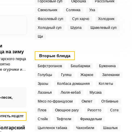
Гороховый суп
Окрошка
Рассольник
Свекольник
Солянка
Уха
Фасолевый суп
Суп харчо
Холодник
Холодный суп
Шурпа
Щавелевый суп
Щи
и
ца на зиму
Вторые блюда
гарского перца
роятно
Бефстроганов
Бешбармак
Буженина
е огурчики и
рец вместе
Голубцы
Гуляш
Жаркое
Запеканки
 сочетание
Зразы
Колбаса домашняя
Котлеты
одавать с
ли как добавку
Лазанья
Люля-кебаб
Мусака
-песок,
Мясо по-французски
Омлет
Отбивные
Плов
Овощное рагу
Ризотто
Соте
ТРЕТЬ РЕЦЕПТ
Стейк
Тефтели
Фрикадельки
олгарский
Цыпленок табака
Чахохбили
Шашлык