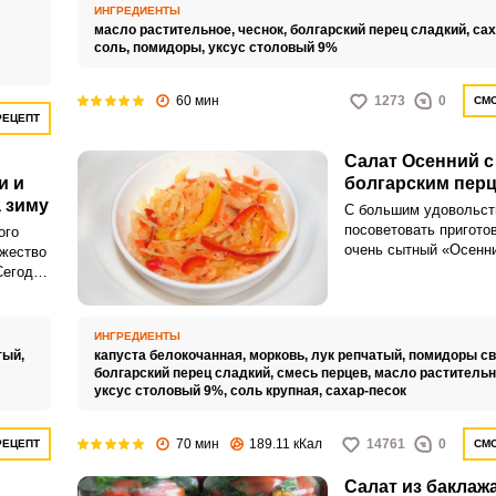
и,
ИНГРЕДИЕНТЫ
: она
масло растительное,
чеснок,
болгарский перец сладкий,
сах
ен и
соль,
помидоры,
уксус столовый 9%
усту с
60 мин
1273
0
СМО
ь
Запомнить меня
РЕЦЕПТ
ин.
ВХОД
Салат Осенний с
и и
болгарским перц
ЕЩЕ НЕ ЗАРЕГИСТРИРОВАННЫ?
 зиму
С большим удовольст
посоветовать пригото
ого
Забыли пароль?
очень сытный «Осенни
ожество
капустой и болгарски
Сегодня
зиму. Ароматная заго
алата с
стать отличной альте
гарским
квашеной капусте.
ИНГРЕДИЕНТЫ
тый,
капуста белокочанная,
морковь,
лук репчатый,
помидоры св
болгарский перец сладкий,
смесь перцев,
масло растительн
уксус столовый 9%,
соль крупная,
сахар-песок
70 мин
189.11 кКал
14761
0
РЕЦЕПТ
СМО
Салат из баклаж