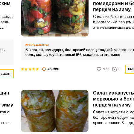
ским
помидорами и б
перцем на зиму
 всегда
Салат из баклажанов 
 ведь
и болгарским перцем 
с
это незаменимый дели
который можно пригот
несколько минут. Это
асоль
салат станет отличны
ИНГРЕДИЕНТЫ
дополнением к любому
вь,
баклажан,
помидоры,
болгарский перец сладкий,
чеснок,
пе
отняв у вас много вре
соль,
соль,
уксус столовый 9%,
масло растительное
45 мин
923
0
СМО
РЕЦЕПТ
ещин
Салат из капусты
и
морковью и бол
 зиму
перцем на зиму
ков с
Салат из капусты с м
болгарским перцем на
 кто
яркое и сочное блюдо,
сть
понравится всей ваше
и,
Сочетание свежей кап