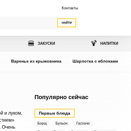
Контакты
НАЙТИ
🍔
🍹
ЗАКУСКИ
НАПИТКИ
ы
Варенье из крыжовника
Шарлотка с яблоками
Популярно сейчас
й и луком,
Первые блюда
стием»
Борщ
Бульон
Гаспачо
. Очень