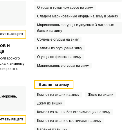
перца и
Огурцы в томатном соусе на зиму
ет
ь вкусов.
Сладкие маринованные огурцы на зиму в банках
Маринованные огурцы с уксусом в 3 литровых
банках на зиму
ТРЕТЬ РЕЦЕПТ
Соленые огурцы на зиму
ов и
Салаты из огурцов на зиму
ца
Огурцы по-фински на зиму
болгарского
ска к зимнему
Маринованные огурцы на зиму
невероятно
ь полезное
тво витаминов
Вишня на зиму
Компот из вишни на зиму
Желе из вишни
,
морковь,
Джем из вишни
Компот из вишни без стерилизации на зиму
ТРЕТЬ РЕЦЕПТ
Компот из вишни с косточками на зиму
Варенье из вишни