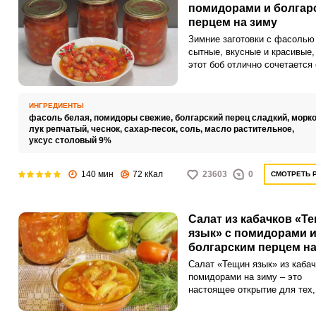
помидорами и болгар
перцем на зиму
Зимние заготовки с фасолью
сытные, вкусные и красивые,
этот боб отлично сочетается 
различными овощами.
Приготовление такого салата
быстрое и простое, только ф
ИНГРЕДИЕНТЫ
нужно заранее замочить.
фасоль белая,
помидоры свежие,
болгарский перец сладкий,
морко
лук репчатый,
чеснок,
сахар-песок,
соль,
масло растительное,
уксус столовый 9%
140 мин
72 кКал
23603
0
СМОТРЕТЬ 
Салат из кабачков «Т
язык» с помидорами 
болгарским перцем на
Салат «Тещин язык» из кабач
помидорами на зиму – это
настоящее открытие для тех,
ценит простоту и натурально
продуктов. Ароматные кабачк