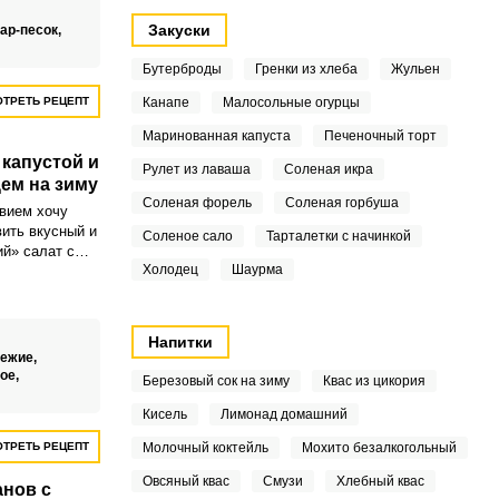
Закуски
ар-песок,
Бутерброды
Гренки из хлеба
Жульен
ТРЕТЬ РЕЦЕПТ
Канапе
Малосольные огурцы
Маринованная капуста
Печеночный торт
 капустой и
Рулет из лаваша
Соленая икра
ем на зиму
Соленая форель
Соленая горбуша
вием хочу
вить вкусный и
Соленое сало
Тарталетки с начинкой
й» салат с
Холодец
Шаурма
м перцем на
товка может
рнативой
Напитки
ежие,
ое,
Березовый сок на зиму
Квас из цикория
Кисель
Лимонад домашний
ТРЕТЬ РЕЦЕПТ
Молочный коктейль
Мохито безалкогольный
Овсяный квас
Смузи
Хлебный квас
анов с