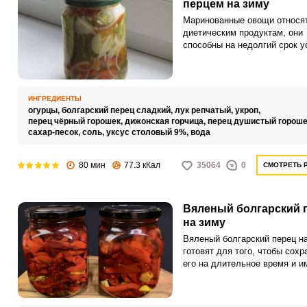
перцем на зиму
Маринованные овощи относят
диетическим продуктам, они
способны на недолгий срок у
чувство голода, поэтому они
присутствуют на застольях в
качестве закусок. Заготовить
маринованные овощи в дома
ИНГРЕДИЕНТЫ
условиях под силу всем хозя
огурцы,
болгарский перец сладкий,
лук репчатый,
укроп,
перец чёрный горошек,
дижонская горчица,
перец душистый гороше
сахар-песок,
соль,
уксус столовый 9%,
вода
80 мин
77.3 кКал
35064
0
СМОТРЕТЬ 
Вяленый болгарский 
на зиму
Вяленый болгарский перец н
готовят для того, чтобы сохр
его на длительное время и и
возможность использовать ег
различных блюдах в течение 
сезона. Вяленый перец можн