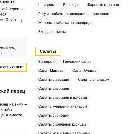
банках
Шницель
Яичница
Жареные креветки
кий перец на
Рагу из кабачков с овощами на сковороде
ется
ым. Хрустящая
Жареные кабачки на сковороде
и
 и
Блюда из тыквы
овый 9%,
Салаты
ь
Винегрет
Греческий салат
ТРЕТЬ РЕЦЕПТ
Салат Мимоза
Салат Оливье
Салаты с авокадо
Салат с ананасом
Салаты с курицей
ский перец
Салаты с курицей и грибами
ерец на зиму –
Салат с курицей и ананасом
, чтобы
а, а вместе с
Салаты с грибами
итамины и
Салаты с копченой курицей
нем
 период, когда
Салат с крабовыми палочками