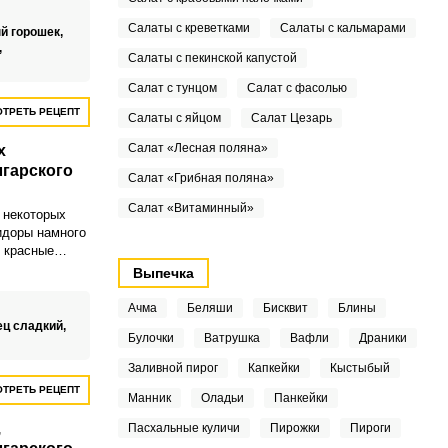
 так не
может
Салаты с креветками
Салаты с кальмарами
й горошек,
,
Салаты с пекинской капустой
ска.
Салат с тунцом
Салат с фасолью
ТРЕТЬ РЕЦЕПТ
Салаты с яйцом
Салат Цезарь
Салат «Лесная поляна»
х
гарского
Салат «Грибная поляна»
Салат «Витаминный»
в некоторых
идоры намного
 красные
еленых
Выпечка
ого перца на
ся таким
Ачма
Беляши
Бисквит
Блины
ец сладкий,
Булочки
Ватрушка
Вафли
Драники
Заливной пирог
Капкейки
Кыстыбый
ТРЕТЬ РЕЦЕПТ
Манник
Оладьи
Панкейки
,
Пасхальные куличи
Пирожки
Пироги