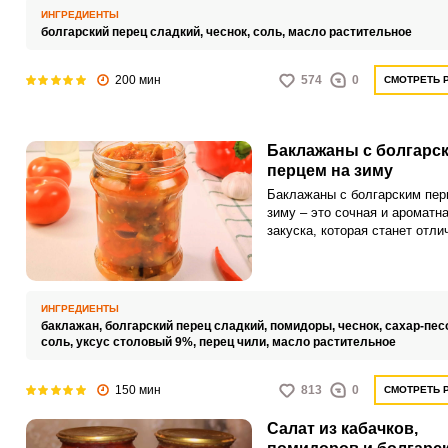
добавлять в супы, рагу, соус
ИНГРЕДИЕНТЫ
салаты, маринады и другие 
болгарский перец сладкий,
чеснок,
соль,
масло растительное
для придания им более
насыщенного вкуса и аромат
200 мин
сладкого перца.
574
0
СМОТРЕТЬ 
Баклажаны с болгарс
перцем на зиму
Баклажаны с болгарским пер
зиму – это сочная и ароматн
закуска, которая станет отл
дополнением к обеденному с
Ароматные овощи могут быт
использованы как самостоят
блюдо или как добавка к мя
ИНГРЕДИЕНТЫ
или рыбным блюдам.
баклажан,
болгарский перец сладкий,
помидоры,
чеснок,
сахар-пес
соль,
уксус столовый 9%,
перец чили,
масло растительное
150 мин
813
0
СМОТРЕТЬ 
Салат из кабачков,