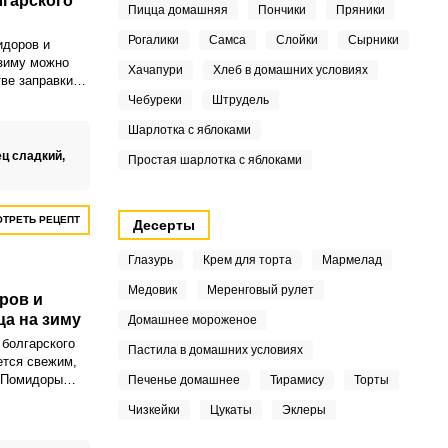
гарского
Пицца домашняя
Пончики
Пряники
Рогалики
Самса
Слойки
Сырники
идоров и
 зиму можно
Хачапури
Хлеб в домашних условиях
тве заправки
щенного
Чебуреки
Штрудель
ебя открыла
Шарлотка с яблоками
оделиться этим
ом с вами.
ец сладкий,
Простая шарлотка с яблоками
ТРЕТЬ РЕЦЕПТ
Десерты
Глазурь
Крем для торта
Мармелад
Медовик
Меренговый рулет
ров и
ца на зиму
Домашнее мороженое
 болгарского
Пастила в домашних условиях
ется свежим,
 Помидоры
Печенье домашнее
Тирамису
Торты
ную кислинку,
Чизкейки
Цукаты
Эклеры
обавляет