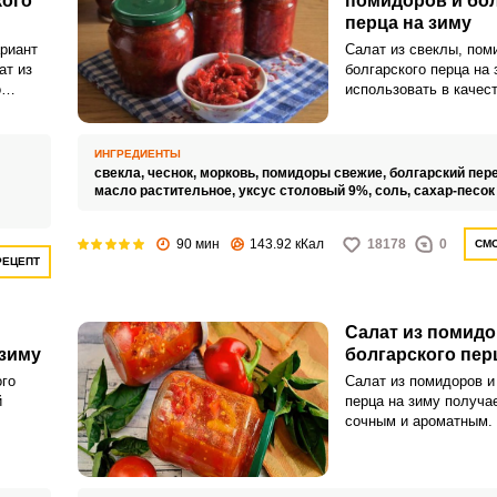
кого
помидоров и бол
перца на зиму
риант
Салат из свеклы, пом
ат из
болгарского перца на
о
использовать в качес
для ароматного насы
 вкус
борща. Недавно для с
руг
этот рецепт, и хочу п
ИНГРЕДИЕНТЫ
замечательным рецепт
свекла,
чеснок,
морковь,
помидоры свежие,
болгарский пер
масло растительное,
уксус столовый 9%,
соль,
сахар-песок
90 мин
143.92 кКал
18178
0
СМО
ВХОД НА САЙТ
РЕГИСТРАЦИЯ
РЕЦЕПТ
Войдите
Салат из помидо
с помощью социальных сетей:
 зиму
болгарского пер
ого
Салат из помидоров и
й
перца на зиму получа
сочным и ароматным.
или
 на
придают салату прият
а болгарский перец д
й, а
сладость и хрустинку.