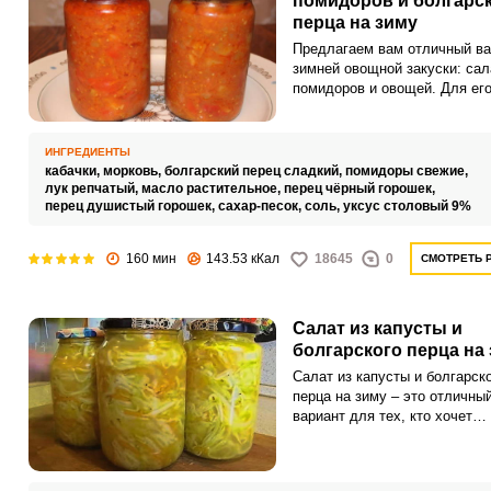
помидоров и болгарс
перца на зиму
Предлагаем вам отличный ва
зимней овощной закуски: сал
помидоров и овощей. Для ег
приготовления используется
большое количество овощей,
которых отлично дополняет д
ИНГРЕДИЕНТЫ
друга.
кабачки,
морковь,
болгарский перец сладкий,
помидоры свежие,
лук репчатый,
масло растительное,
перец чёрный горошек,
перец душистый горошек,
сахар-песок,
соль,
уксус столовый 9%
160 мин
143.53 кКал
18645
0
СМОТРЕТЬ 
Салат из капусты и
болгарского перца на
Салат из капусты и болгарск
перца на зиму – это отличны
вариант для тех, кто хочет
сохранить витаминный запас
долгое время.Советы по
ингредиентам: Перед готовко