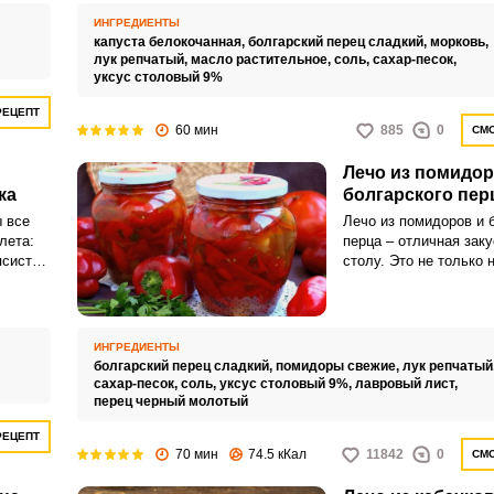
ные
моркови, ароматного 
ИНГРЕДИЕНТЫ
т
нежного масла образу
капуста белокочанная,
болгарский перец сладкий,
морковь,
да.
удивительный ансамбл
лук репчатый,
масло растительное,
соль,
сахар-песок,
уксус столовый 9%
РЕЦЕПТ
60 мин
885
0
СМО
Лечо из помидор
ка
болгарского пер
 все
Лечо из помидоров и 
лета:
перца – отличная заку
ясистые
столу. Это не только 
ы
аппетитное, но и очен
оторую
блюдо! В нем множес
или
группы A, C и B.
ира к
ИНГРЕДИЕНТЫ
болгарский перец сладкий,
помидоры свежие,
лук репчатый
сахар-песок,
соль,
уксус столовый 9%,
лавровый лист,
перец черный молотый
РЕЦЕПТ
70 мин
74.5 кКал
11842
0
СМО