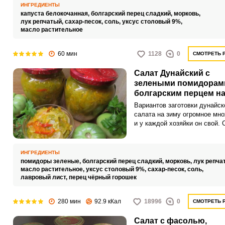
лучше еще в процессе покупк
ИНГРЕДИЕНТЫ
проверьте состояние капусты
капуста белокочанная,
болгарский перец сладкий,
морковь,
должна быть свежей, без пят
лук репчатый,
сахар-песок,
соль,
уксус столовый 9%,
повреждений. Выбирайте кап
масло растительное
плотными и тяжелыми
кочанами.Перцы должны быт
60 мин
1128
0
СМОТРЕТЬ 
крепкими, яркими и без морщ
Салат Дунайский с
зелеными помидорам
болгарским перцем на
Вариантов заготовки дунайск
салата на зиму огромное мн
и у каждой хозяйки он свой. 
мы предлагаем вам рецепт с
зелеными помидорами и бол
перцем.
ИНГРЕДИЕНТЫ
помидоры зеленые,
болгарский перец сладкий,
морковь,
лук репча
масло растительное,
уксус столовый 9%,
сахар-песок,
соль,
лавровый лист,
перец чёрный горошек
280 мин
92.9 кКал
18996
0
СМОТРЕТЬ 
Салат с фасолью,