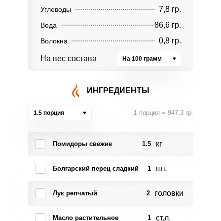
7,8 гр.
Углеводы
86,6 гр.
Вода
0,8 гр.
Волокна
На вес состава
На 100 грамм
ИНГРЕДИЕНТЫ
1 порция = 947,3 гр.
1.5 порция
кг
Помидоры свежие
1.5
шт.
Болгарский перец сладкий
1
головки
Лук репчатый
2
ст.л.
Масло растительное
1