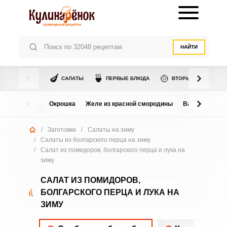
НАЙТИ
🍆
🍵
🍲
САЛАТЫ
ПЕРВЫЕ БЛЮДА
ВТОРЫЕ БЛЮДА
Окрошка
Желе из красной смородины
Варенье из в
/
Заготовки
/
Салаты на зиму
/
Салаты из болгарского перца на зиму
/
Салат из помидоров, болгарского перца и лука на
зиму
САЛАТ ИЗ ПОМИДОРОВ,
БОЛГАРСКОГО ПЕРЦА И ЛУКА НА
ЗИМУ