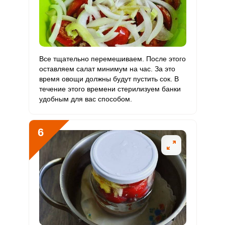
Цинк
4.4 мг
12 мг
2.6
24.5
Бор
2218 мкг
1200 мкг
13
123.2
Все тщательно перемешиваем. После этого
Ванадий
40 мкг
20 мкг
14.1
133.3
оставляем салат минимум на час. За это
время овощи должны будут пустить сок. В
Молибден
109 мкг
70 мкг
11
103.8
течение этого времени стерилизуем банки
удобным для вас способом.
6