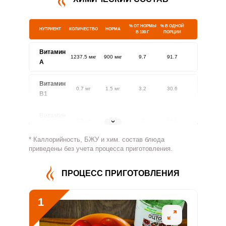
% ОТ НОРМЫ
% В ОДНОЙ
НУТРИЕНТ
КОЛИЧЕСТВО
НОРМА
В 100 Г
ПОРЦИИ
Витамин
1237.5 мкг
900 мкг
9.7
91.7
A
Витамин
0.7 мг
1.5 мг
3.2
30.6
В1
Витамин
0.5 мг
1.8 мг
2
19.1
В2
* Каллорийность, БЖУ и хим. состав блюда
Витамин
приведены без учета процесса приготовления.
19 мг
500 мг
0.3
2.5
В4
ПРОЦЕСС ПРИГОТОВЛЕНИЯ
Витамин
0.6 мг
5 мг
0.8
7.7
В5
1
Витамин
0.9 мг
2 мг
3.3
31.6
В6