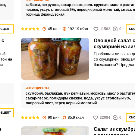
сок,
кабачки,
петрушка,
сахар-песок,
соль крупная,
масло растит
чеснок,
уксус столовый 9%,
перец черный молотый,
смесь п
горчица французская
45 мин
192.19 кКал
11582
0
РЕЦЕПТ
СМО
 с
Овощной салат 
скумбрией на зи
ный
Пробовали ли вы когд
стой на
со скумбрией, овощам
ии
баклажаном? Предлаг
 по
испробовать рецепт и
том, что он просто п
Нежная скумбрия в со
репчатым луком, тома
ИНГРЕДИЕНТЫ
морковью имеет немн
скумбрия,
баклажан,
лук репчатый,
морковь,
масло растите
сладковатый и в меру
сахар-песок,
помидоры свежие,
вода,
уксус столовый 9%,
а баклажаны придают
лавровый лист,
перец черный молотый
немного терпкие нотки
РЕЦЕПТ
гармонирующие со вс
90 мин
85.9 кКал
22084
0
СМО
а
Салат из скумбр