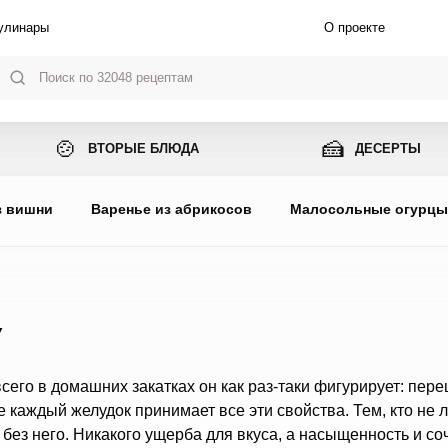
улинары
О проекте
🍲
🍰
ВТОРЫЕ БЛЮДА
ДЕСЕРТЫ
з вишни
Варенье из абрикосов
Малосольные огурц
У
его в домашних закатках он как раз-таки фигурирует: пере
 каждый желудок принимает все эти свойства. Тем, кто не 
ез него. Никакого ущерба для вкуса, а насыщенность и со