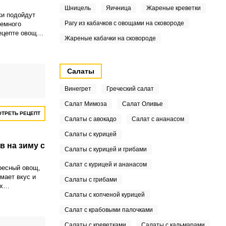
Шницель
Яичница
Жареные креветки
ки подойдут
Рагу из кабачков с овощами на сковороде
немного
ецепте овощи
Жареные кабачки на сковороде
ломкой и
ными специями.
Салаты
Винегрет
Греческий салат
Салат Мимоза
Салат Оливье
ТРЕТЬ РЕЦЕПТ
Салаты с авокадо
Салат с ананасом
Салаты с курицей
в на зиму с
Салаты с курицей и грибами
Салат с курицей и ананасом
ресный овощ,
мает вкус и
Салаты с грибами
х
в данного
Салаты с копченой курицей
ов входит
Салат с крабовыми палочками
 петрушка, и
не назовешь.
Салаты с креветками
Салаты с кальмарами