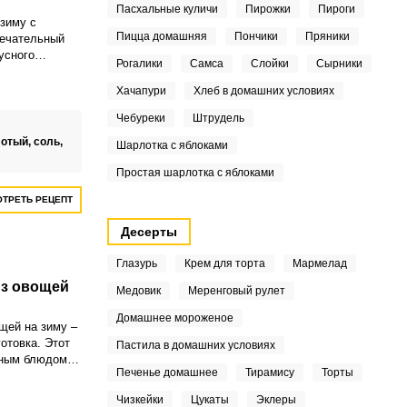
Пасхальные куличи
Пирожки
Пироги
 зиму с
Пицца домашняя
Пончики
Пряники
мечательный
усного
Рогалики
Самса
Слойки
Сырники
бно взять с
 турпоход.
Хачапури
Хлеб в домашних условиях
олюбится
Чебуреки
Штрудель
яет мясо или
лотый,
соль,
Шарлотка с яблоками
Простая шарлотка с яблоками
ТРЕТЬ РЕЦЕПТ
Десерты
Глазурь
Крем для торта
Мармелад
из овощей
Медовик
Меренговый рулет
Домашнее мороженое
щей на зиму –
отовка. Этот
Пастила в домашних условиях
чным блюдом
Печенье домашнее
Тирамису
Торты
 он станет
 в любому
Чизкейки
Цукаты
Эклеры