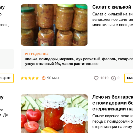
му
Салат с килькой 
о
Салат с килькой на зи
великолепное сочетан
 овощей
мяса кильки с овощам
редька,
Простой в приготовлен
оздает
рецепт станет настоя
ата.
украшением вашего ст
ИНГРЕДИЕНТЫ
килька,
помидоры,
морковь,
лук репчатый,
фасоль,
сахар-п
уксус столовый 9%,
масло растительное
90 мин
1019
0
РЕЦЕПТ
СМО
му
Лечо из болгарс
с помидорами б
о
стерилизации на
ое
е. Для
Самое вкусное лечо и
обятся
перца с помидорами б
ксус,
стерилизации на зиму 
сочетание спелых пом