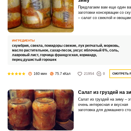
зиму
Предлагаем вам еще один ва
заготовки консервации со ск
– салат со свеклой и овощам
Яркий, питательный и такой
вкусный! Подготавливаем вс
овощи, разделываем скумбр
соединяем овощи с рыбу, ту
ИНГРЕДИЕНТЫ
добавляем специи и салат го
скумбрия,
свекла,
помидоры свежие,
лук репчатый,
морковь,
Такой салат должен быть наг
масло растительное,
сахар-песок,
уксус яблочный 6%,
соль,
каждой хозяйки, ведь он при
лавровый лист,
горчица французская,
кориандр,
перец душистый горошек
как нельзя, кстати, для быст
приготовления обеда или ужи
160 мин
75.7 кКал
21954
0
СМОТРЕТЬ 
Салат из груздей на з
Салат из груздей на зиму – э
очень интересная и вкусная
заготовка для домашнего сто
Такое угощение будет актуал
для семейных обедов и праз