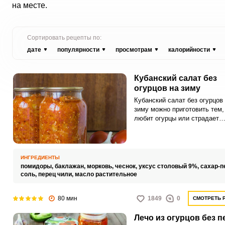
на месте.
Сортировать рецепты по:
дате
популярности
просмотрам
калорийности
Кубанский салат без
огурцов на зиму
Кубанский салат без огурцов
зиму можно приготовить тем, 
любит огурцы или страдает
аллергией на них. Этот салат
подойдет для людей, следящ
своим питанием и исключаю
определенные продукты из р
ИНГРЕДИЕНТЫ
помидоры,
баклажан,
морковь,
чеснок,
уксус столовый 9%,
сахар-п
соль,
перец чили,
масло растительное
80 мин
1849
0
СМОТРЕТЬ 
Лечо из огурцов без п