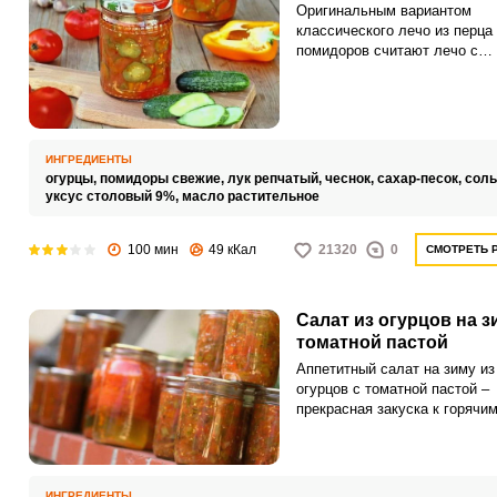
Оригинальным вариантом
классического лечо из перца
помидоров считают лечо с
огурцами. Заготовка более п
на салат и будет у вас вкусн
пикантной.
ИНГРЕДИЕНТЫ
огурцы,
помидоры свежие,
лук репчатый,
чеснок,
сахар-песок,
соль
уксус столовый 9%,
масло растительное
100 мин
49 кКал
21320
0
СМОТРЕТЬ 
Салат из огурцов на з
томатной пастой
Аппетитный салат на зиму из
огурцов с томатной пастой –
прекрасная закуска к горячи
блюдам, которая будет долго
время радовать вашу семью.
из сезонных овощей получае
меру пикантным и очень вку
ИНГРЕДИЕНТЫ