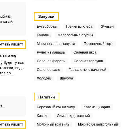
Закуски
ный 6%,
епчатый,
Бутерброды
Гренки из хлеба
Жульен
Канапе
Малосольные огурцы
Маринованная капуста
Печеночный торт
ТРЕТЬ РЕЦЕПТ
Рулет из лаваша
Соленая икра
на зиму
Соленая форель
Соленая горбуша
у будет у вас
готовки, ведь
Соленое сало
Тарталетки с начинкой
тся со
пециями. В
Холодец
Шаурма
ополним
рковью.
Напитки
та,
Березовый сок на зиму
Квас из цикория
Кисель
Лимонад домашний
Молочный коктейль
Мохито безалкогольный
ТРЕТЬ РЕЦЕПТ