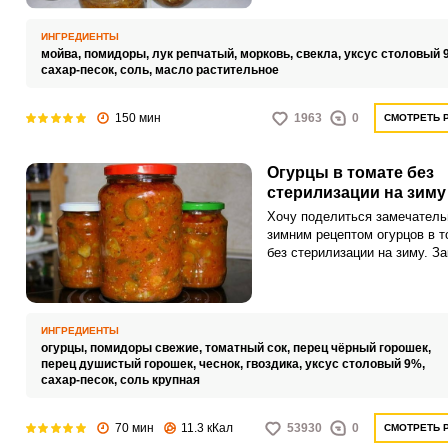
ИНГРЕДИЕНТЫ
мойва,
помидоры,
лук репчатый,
морковь,
свекла,
уксус столовый 
сахар-песок,
соль,
масло растительное
150 мин
1963
0
СМОТРЕТЬ 
Огурцы в томате без
стерилизации на зиму
Хочу поделиться замечател
зимним рецептом огурцов в т
без стерилизации на зиму. За
получается достаточно сочно
вкусным и ароматным марин
ИНГРЕДИЕНТЫ
огурцы,
помидоры свежие,
томатный сок,
перец чёрный горошек,
перец душистый горошек,
чеснок,
гвоздика,
уксус столовый 9%,
сахар-песок,
соль крупная
70 мин
11.3 кКал
53930
0
СМОТРЕТЬ 