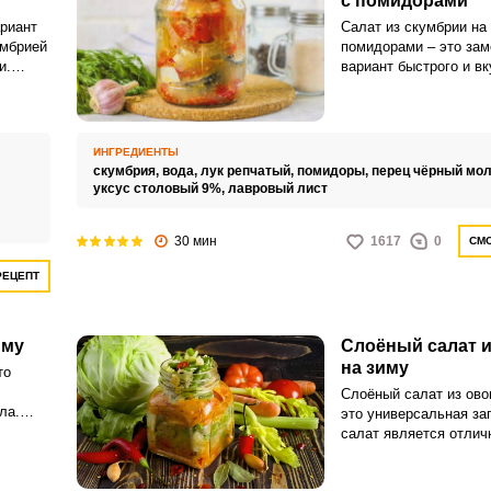
с помидорами
риант
Салат из скумбрии на
умбрией
помидорами – это за
и.
вариант быстрого и вк
перекуса, который удо
е
собой на пикник или в
ию,
Аппетитная закуска п
шим,
всем, кто не употребл
ИНГРЕДИЕНТЫ
тов!
соблюдает пост.
скумбрия,
вода,
лук репчатый,
помидоры,
перец чёрный мо
отове у
уксус столовый 9%,
лавровый лист
дется
рого
30 мин
1617
0
СМО
на.
ВХОД НА САЙТ
РЕГИСТРАЦИЯ
РЕЦЕПТ
Войдите
с помощью социальных сетей:
иму
Слоёный салат 
на зиму
то
Слоёный салат из ово
ла.
это универсальная заг
или
ьно
салат является отли
дников.
сам по себе, но также
вкусным дополнением