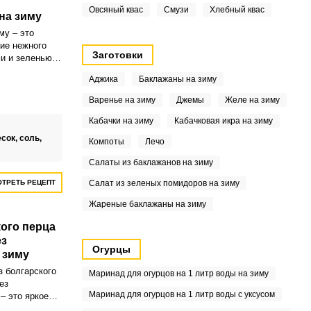
Овсяный квас
Смузи
Хлебный квас
на зиму
му – это
ие нежного
Заготовки
и и зеленью.
ии, этот
Аджика
Баклажаны на зиму
щим
ола.
Варенье на зиму
Джемы
Желе на зиму
Кабачки на зиму
Кабачковая икра на зиму
есок,
соль,
Компоты
Лечо
Салаты из баклажанов на зиму
ТРЕТЬ РЕЦЕПТ
Салат из зеленых помидоров на зиму
Жареные баклажаны на зиму
кого перца
ез
Огурцы
 зиму
з болгарского
Маринад для огурцов на 1 литр воды на зиму
ез
Маринад для огурцов на 1 литр воды с уксусом
– это яркое
идоров и