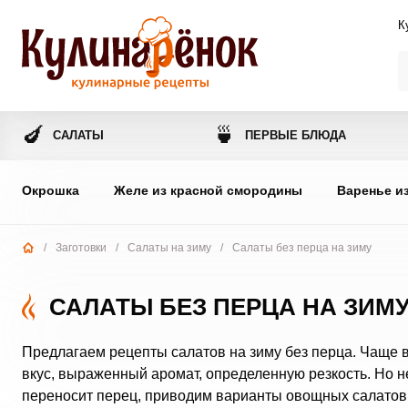
К
🍆
🍵
САЛАТЫ
ПЕРВЫЕ БЛЮДА
Окрошка
Желе из красной смородины
Варенье и
/
Заготовки
/
Салаты на зиму
/
Салаты без перца на зиму
САЛАТЫ БЕЗ ПЕРЦА НА ЗИМ
Предлагаем рецепты салатов на зиму без перца. Чаще вс
вкус, выраженный аромат, определенную резкость. Но не
переносит перец, приводим варианты овощных салатов б