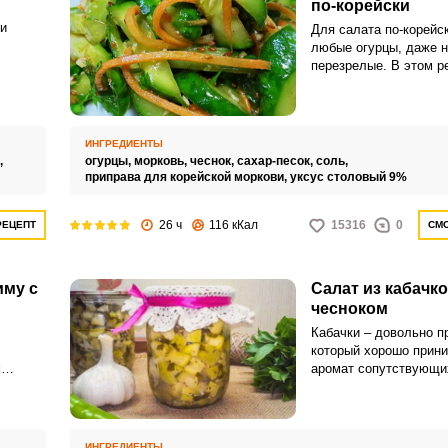
по-корейски
 и
Для салата по-корейс
любые огурцы, даже 
охожа
перезрелые. В этом р
ой и
нарезаются тонкой со
маринуются с пикант
ИНГРЕДИЕНТЫ
,
огурцы,
морковь,
чеснок,
сахар-песок,
соль,
приправа для корейской моркови,
уксус столовый 9%
26 ч
116 кКал
15316
0
РЕЦЕПТ
СМО
иму с
Салат из кабачко
чесноком
Кабачки – довольно п
который хорошо прини
м
аромат сопутствующи
е
компонентов. В соста
 Салат
салата помимо кабачк
тся в
лишь специи, чеснок и
сным.
пресным его ну никак 
ИНГРЕДИЕНТЫ