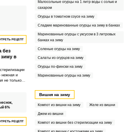
Малосольные огурцы на 1 литр воды с солью и
орое
сахаром
юбое блюдо.
консервантов и
Огурцы в томатном соусе на зиму
т в себе всю
ей.
Сладкие маринованные огурцы на зиму в банках
Маринованные огурцы с уксусом в 3 литровых
ТРЕТЬ РЕЦЕПТ
банках на зиму
Соленые огурцы на зиму
а без
 зиму в
Салаты из огурцов на зиму
Огурцы по-фински на зиму
 стерилизации
о нежная и
Маринованные огурцы на зиму
ая не только
вкусом, но и
е свойства
Вишня на зиму
ростому
риготовлению,
чеснок,
Компот из вишни на зиму
Желе из вишни
ться этим
ый 6%
ом даже в
Джем из вишни
ду.
ТРЕТЬ РЕЦЕПТ
Компот из вишни без стерилизации на зиму
Компот из вишни с косточками на зиму