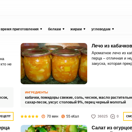
время приготовления
белкам
жирам
углеводам
Лечо из кабачков
Ароматное лечо из ка
перца – отличная и не
 на
закуска, которая прек
кто не
подойдет к любым гар
или макаронных издел
овощная закатка отли
их за
с мясными блюдами.
щих
ациона.
ИНГРЕДИЕНТЫ
есок,
кабачки,
помидоры свежие,
соль,
чеснок,
масло растительн
сахар-песок,
уксус столовый 9%,
перец черный молотый
70 мин
55 кКал
36025
0
РЕЦЕПТ
СМО
ерца
Салат из огурцов