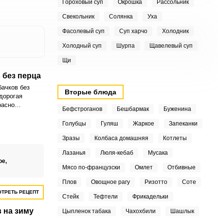
Гороховый суп
Окрошка
Рассольник
Свекольник
Солянка
Уха
Фасолевый суп
Суп харчо
Холодник
Холодный суп
Шурпа
Щавелевый суп
Щи
 без перца
бачков без
Вторые блюда
дорогая
расно
Бефстроганов
Бешбармак
Буженина
нирам из круп
ий. Также
Голубцы
Гуляш
Жаркое
Запеканки
чно сочетается
Зразы
Колбаса домашняя
Котлеты
Лазанья
Люля-кебаб
Мусака
ое,
Мясо по-французски
Омлет
Отбивные
Плов
Овощное рагу
Ризотто
Соте
ТРЕТЬ РЕЦЕПТ
Стейк
Тефтели
Фрикадельки
 на зиму
Цыпленок табака
Чахохбили
Шашлык