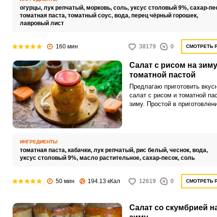
огурцы,
лук репчатый,
морковь,
соль,
уксус столовый 9%,
сахар-пе
томатная паста,
томатный соус,
вода,
перец чёрный горошек,
лавровый лист
160 мин
38179
0
СМОТРЕТЬ 
Салат с рисом на зиму
томатной пастой
Предлагаю приготовить вкус
салат с рисом и томатной па
зиму. Простой в приготовлен
салат получается необычным
вкусу.
ИНГРЕДИЕНТЫ
томатная паста,
кабачки,
лук репчатый,
рис белый,
чеснок,
вода,
уксус столовый 9%,
масло растительное,
сахар-песок,
соль
50 мин
194.13 кКал
12619
0
СМОТРЕТЬ 
Салат со скумбрией н