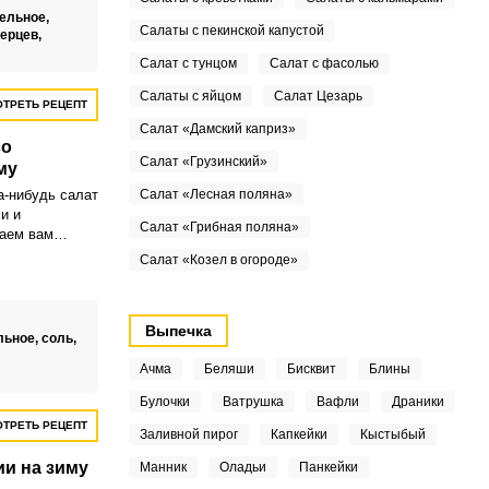
ельное,
Салаты с пекинской капустой
ерцев,
Салат с тунцом
Салат с фасолью
Салаты с яйцом
Салат Цезарь
ТРЕТЬ РЕЦЕПТ
Салат «Дамский каприз»
со
Салат «Грузинский»
му
а-нибудь салат
Салат «Лесная поляна»
и и
Салат «Грибная поляна»
аем вам
 убедиться в
Салат «Козел в огороде»
отрясающий.
четании с
том и
Выпечка
ого
льное,
соль,
 соленый вкус,
Ачма
Беляши
Бисквит
Блины
 салату
, так удачно
Булочки
Ватрушка
Вафли
Драники
еми овощами.
ТРЕТЬ РЕЦЕПТ
Заливной пирог
Капкейки
Кыстыбый
ии на зиму
Манник
Оладьи
Панкейки