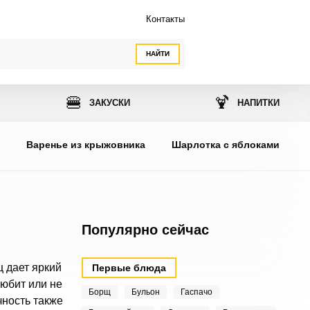
Контакты
НАЙТИ
🍔
🍹
ЗАКУСКИ
НАПИТКИ
ы
Варенье из крыжовника
Шарлотка с яблоками
Популярно сейчас
ц дает яркий
Первые блюда
любит или не
Борщ
Бульон
Гаспачо
чность также