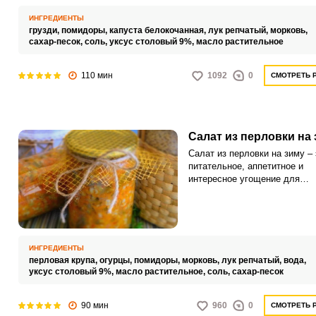
ИНГРЕДИЕНТЫ
грузди,
помидоры,
капуста белокочанная,
лук репчатый,
морковь,
сахар-песок,
соль,
уксус столовый 9%,
масло растительное
110 мин
1092
0
СМОТРЕТЬ 
Салат из перловки на
Салат из перловки на зиму – 
питательное, аппетитное и
интересное угощение для
длительного хранения. Пода
продукт в качестве гарнира и
дополнения к горячим мясны
рыбным блюдам.
ИНГРЕДИЕНТЫ
перловая крупа,
огурцы,
помидоры,
морковь,
лук репчатый,
вода,
уксус столовый 9%,
масло растительное,
соль,
сахар-песок
90 мин
960
0
СМОТРЕТЬ 