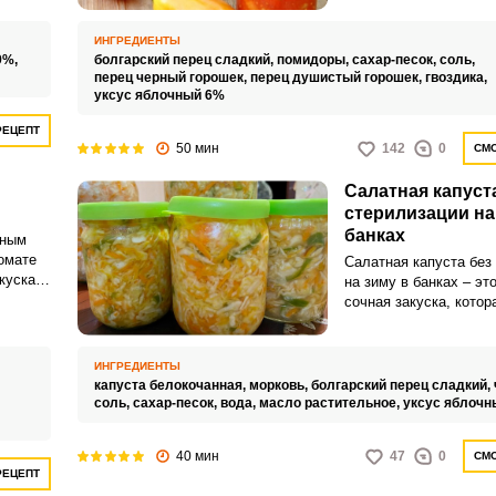
ароматного перца, кот
прекрасно дополнит л
ИНГРЕДИЕНТЫ
Аппетитное лечо без 
9%,
болгарский перец сладкий,
помидоры,
сахар-песок,
соль,
стерилизации сохрани
перец черный горошек,
перец душистый горошек,
гвоздика,
уксус яблочный 6%
свежесть летних овощ
РЕЦЕПТ
50 мин
142
0
СМО
Салатная капуст
стерилизации на
банках
ьным
омате
Салатная капуста без
куска
на зиму в банках – эт
й, с
сочная закуска, котор
адом.
порадует вас свежим 
сохранит все полезны
овощей. Благодаря п
ИНГРЕДИЕНТЫ
рецепту и быстрому п
капуста белокочанная,
морковь,
болгарский перец сладкий,
вы сможете наслажда
соль,
сахар-песок,
вода,
масло растительное,
уксус яблочн
замечательным салат
самую холодную пого
40 мин
47
0
СМО
РЕЦЕПТ