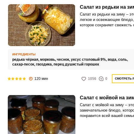
Салат из редьки на зи
Салат из редьки на зиму – эт
легкое и освежающее блюдо,
которое сохраняет свежесть
на долгое время. Хрустящая 
натертая тонкой соломкой, с
интересный декор самого сал
ИНГРЕДИЕНТЫ
редька чёрная,
морковь,
чеснок,
уксус столовый 9%,
вода,
соль,
сахар-песок,
гвоздика,
перец душистый горошек
120 мин
1056
0
СМОТРЕТЬ 
Салат с мойвой на зи
Салат с мойвой на зиму – эт
замечательное блюдо, котор
понравится всей вашей семь
его приготовления вам понад
свежая рыба, морковь, лук, у
сахар, масло и специи.