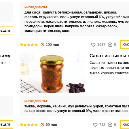
виду мяса или рыбе.
ИНГРЕДИЕНТЫ
для слоя:,
капуста белокочанная,
сельдерей,
цукини,
фасоль стручковая,
соль,
уксус столовый 6%,
уксус яблоч
перец чили,
масло растительное,
для слоя:,
морковь,
лук р
помидоры,
перец чили,
паприка молотая,
сахар-песок,
Запомнить меня
масло растительное,
соль
РЕЦЕПТ
ВХОД
105 мин
1037
0
СМО
ЕЩЕ НЕ ЗАРЕГИСТРИРОВАННЫ?
 зиму
Салат из тыквы 
это
Салат из тыквы на зим
Забыли пароль?
вкусным вариантом за
тыква хорошо сочетае
вайте
многими овощами и с
ли
этом рецепте тыкву д
м или
луком, кабачком и мо
ИНГРЕДИЕНТЫ
тыква,
морковь,
кабачки,
лук репчатый,
укроп,
томатная пас
сахар-песок,
соль,
уксус столовый 9%,
масло растительное
60 мин
712
0
РЕЦЕПТ
СМО