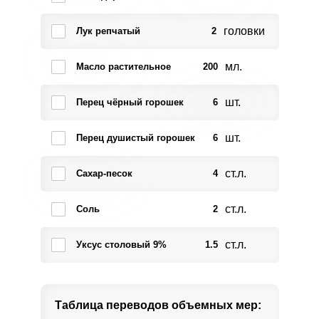
головки
Лук репчатый
2
мл.
Масло растительное
200
шт.
Перец чёрный горошек
6
шт.
Перец душистый горошек
6
ст.л.
Сахар-песок
4
ст.л.
Соль
2
ст.л.
Уксус столовый 9%
1.5
Таблица переводов
объемных мер: