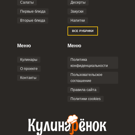
Салаты
Десерты
Фото до 4 шт, до 5 mb
ПРИКРЕПИТЬ
Первые блюда
Закуски
Вторые блюда
Напитки
Отправляя эту форму, вы соглашаетесь с
ВСЕ РУБРИКИ
Правилами сайта
,
Политикой
конфиденциальности
,
Политикой обработки
персональных данных
и
Пользовательским
Меню
Меню
соглашением
.
Кулинары
Политика
конфиденциальности
О проекте
Пользовательское
Контакты
соглашение
ОТПРАВИТЬ КОММЕНТАРИЙ
Правила сайта
Политики cookies