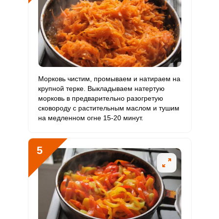
Никель
92 мкг
200 мкг
1.2
15.3
Рубидий
1526.3 мкг
200 мкг
20.4
254.4
Селен
9.6 мкг
55 мкг
0.5
5.8
Фтор
540.1 мкг
4000 мкг
0.4
4.5
Морковь чистим, промываем и натираем на
крупной терке. Выкладываем натертую
Хром
84.5 мкг
50 мкг
4.5
56.3
морковь в предварительно разогретую
сковороду с растительным маслом и тушим
Цинк
12.4 мг
12 мг
2.8
34.4
на медленном огне 15-20 минут.
Бор
3242 мкг
1200 мкг
7.2
90.1
5
Ванадий
448.5 мкг
20 мкг
60
747.5
Молибден
282 мкг
70 мкг
10.8
134.3