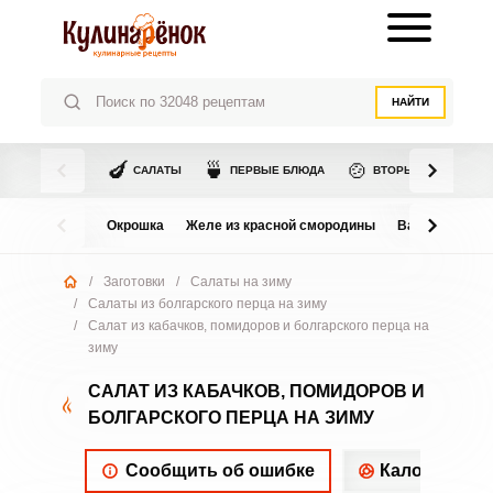
НАЙТИ
🍆
🍵
🍲
САЛАТЫ
ПЕРВЫЕ БЛЮДА
ВТОРЫЕ БЛЮДА
Окрошка
Желе из красной смородины
Варенье из в
/
Заготовки
/
Салаты на зиму
/
Салаты из болгарского перца на зиму
/
Салат из кабачков, помидоров и болгарского перца на
зиму
САЛАТ ИЗ КАБАЧКОВ, ПОМИДОРОВ И
БОЛГАРСКОГО ПЕРЦА НА ЗИМУ
Сообщить об ошибке
Калорийнос