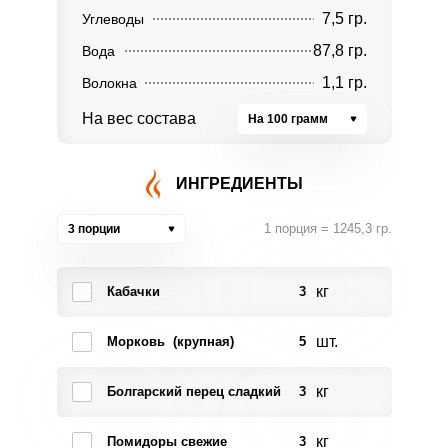
7,5 гр.
Углеводы
87,8 гр.
Вода
1,1 гр.
Волокна
На вес состава
На 100 грамм
ИНГРЕДИЕНТЫ
1 порция = 1245,3 гр.
3 порции
кг
Кабачки
3
шт.
Морковь (крупная)
5
кг
Болгарский перец сладкий
3
кг
Помидоры свежие
3