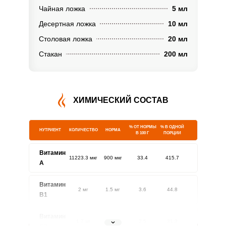
Чайная ложка
5 мл
Десертная ложка
10 мл
Столовая ложка
20 мл
Стакан
200 мл
ХИМИЧЕСКИЙ СОСТАВ
% ОТ НОРМЫ
% В ОДНОЙ
НУТРИЕНТ
КОЛИЧЕСТВО
НОРМА
В 100 Г
ПОРЦИИ
Витамин
11223.3 мкг
900 мкг
33.4
415.7
A
Витамин
2 мг
1.5 мг
3.6
44.8
В1
Витамин
1.7 мг
1.8 мг
2.5
31.3