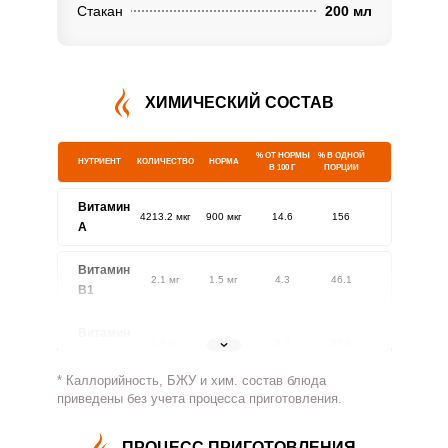
Стакан
200 мл
ХИМИЧЕСКИЙ СОСТАВ
% ОТ НОРМЫ
% В ОДНОЙ
НУТРИЕНТ
КОЛИЧЕСТВО
НОРМА
В 100 Г
ПОРЦИИ
Витамин
4213.2 мкг
900 мкг
14.6
156
A
Витамин
2.1 мг
1.5 мг
4.3
46.1
В1
Витамин
1.9 мг
1.8 мг
3.3
35.6
В2
* Каллорийность, БЖУ и хим. состав блюда
Витамин
приведены без учета процесса приготовления.
126.4 мг
500 мг
0.8
8.4
В4
ПРОЦЕСС ПРИГОТОВЛЕНИЯ