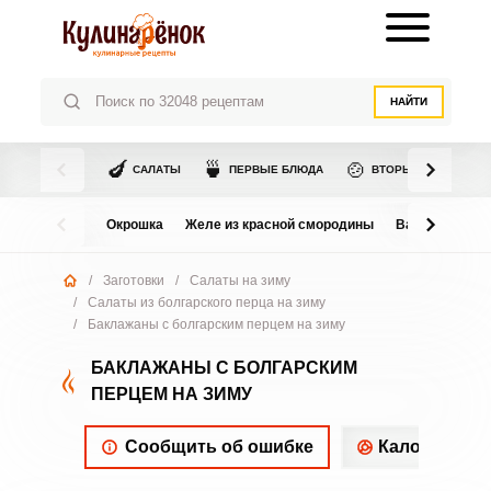
НАЙТИ
🍆
🍵
🍲
САЛАТЫ
ПЕРВЫЕ БЛЮДА
ВТОРЫЕ БЛЮДА
Окрошка
Желе из красной смородины
Варенье из в
/
Заготовки
/
Салаты на зиму
/
Салаты из болгарского перца на зиму
/
Баклажаны с болгарским перцем на зиму
БАКЛАЖАНЫ С БОЛГАРСКИМ
ПЕРЦЕМ НА ЗИМУ
Сообщить об ошибке
Калорийнос