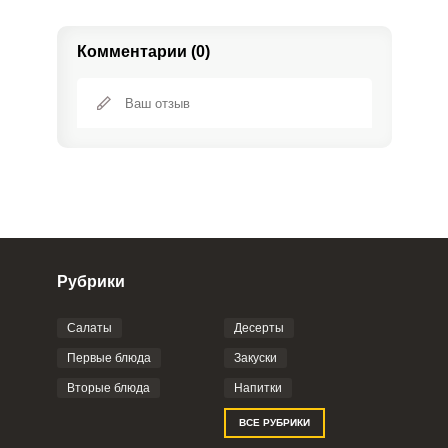
Комментарии (0)
Рубрики
Салаты
Десерты
Фото до 4 шт, до 5 mb
ПРИКРЕПИТЬ
Первые блюда
Закуски
Вторые блюда
Напитки
Отправляя эту форму, вы соглашаетесь с
ВСЕ РУБРИКИ
Правилами сайта
,
Политикой
конфиденциальности
,
Политикой обработки