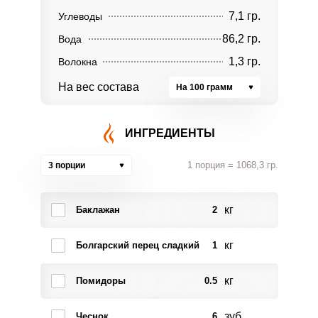
7,1 гр.
Углеводы
86,2 гр.
Вода
1,3 гр.
Волокна
На вес состава
На 100 грамм
ИНГРЕДИЕНТЫ
1 порция = 1068,3 гр.
3 порции
кг
Баклажан
2
кг
Болгарский перец сладкий
1
кг
Помидоры
0.5
зуб.
Чеснок
6