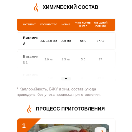
ХИМИЧЕСКИЙ СОСТАВ
% ОТ НОРМЫ
% В ОДНОЙ
НУТРИЕНТ
КОЛИЧЕСТВО
НОРМА
В 100 Г
ПОРЦИИ
Витамин
23703.8 мкг
900 мкг
56.9
877.9
A
Витамин
3.9 мг
1.5 мг
5.6
87
В1
Витамин
2.7 мг
1.8 мг
3.2
49.3
В2
* Каллорийность, БЖУ и хим. состав блюда
Витамин
приведены без учета процесса приготовления.
292.4 мг
500 мг
1.3
19.5
В4
ПРОЦЕСС ПРИГОТОВЛЕНИЯ
Витамин
11.8 мг
5 мг
5.1
78.5
В5
1
Витамин