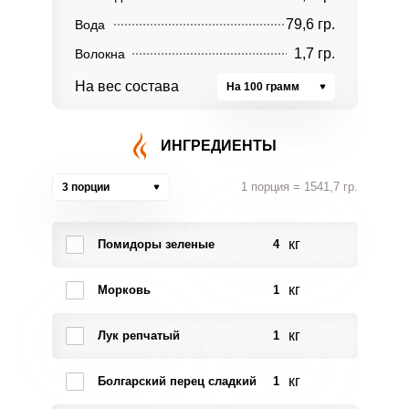
79,6 гр.
Вода
1,7 гр.
Волокна
На вес состава
На 100 грамм
ИНГРЕДИЕНТЫ
1 порция = 1541,7 гр.
3 порции
кг
Помидоры зеленые
4
кг
Морковь
1
кг
Лук репчатый
1
кг
Болгарский перец сладкий
1