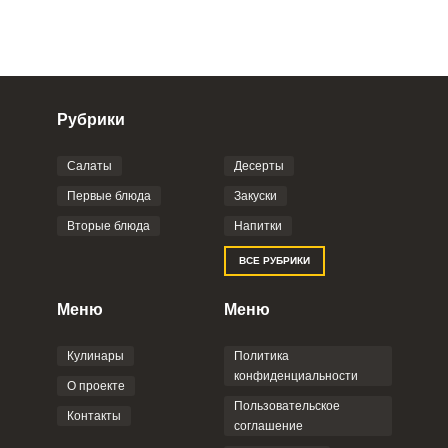
Рубрики
Салаты
Десерты
Фото до 4 шт, до 5 mb
ПРИКРЕПИТЬ
Первые блюда
Закуски
Вторые блюда
Напитки
Отправляя эту форму, вы соглашаетесь с
ВСЕ РУБРИКИ
Правилами сайта
,
Политикой
конфиденциальности
,
Политикой обработки
персональных данных
и
Пользовательским
Меню
Меню
соглашением
.
Кулинары
Политика
конфиденциальности
О проекте
Пользовательское
Контакты
соглашение
ОТПРАВИТЬ КОММЕНТАРИЙ