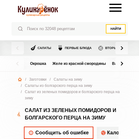
НАЙТИ
🍆
🍵
🍲
САЛАТЫ
ПЕРВЫЕ БЛЮДА
ВТОРЫЕ БЛЮДА
Окрошка
Желе из красной смородины
Варенье из в
/
Заготовки
/
Салаты на зиму
/
Салаты из болгарского перца на зиму
/
Салат из зеленых помидоров и болгарского перца на
зиму
САЛАТ ИЗ ЗЕЛЕНЫХ ПОМИДОРОВ И
БОЛГАРСКОГО ПЕРЦА НА ЗИМУ
Сообщить об ошибке
Калорийнос