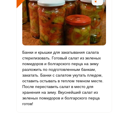
Хром
110 мкг
50 мкг
4.8
73.3
Цинк
18.3 мг
12 мг
3.3
50.8
Бор
4150 мкг
1200 мкг
7.5
115.3
Ванадий
990 мкг
20 мкг
107
1650
Банки и крышки для закатывания салата
Молибден
316 мкг
70 мкг
9.8
150.5
стерилизовать. Готовый салат из зеленых
помидоров и болгарского перца на зиму
разложить по подготовленным банкам,
закатать. Банки с салатом укутать пледом,
оставить остывать в теплом темном месте.
После переставить салат в место для
хранения на зиму. Вкуснейший салат из
зеленых помидоров и болгарского перца
готов!