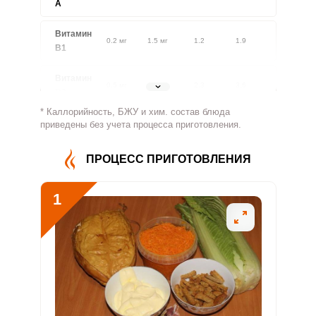
A
Витамин
0.2 мг
1.5 мг
1.2
1.9
В1
Витамин
0.5 мг
1.8 мг
2.3
3.6
В2
* Каллорийность, БЖУ и хим. состав блюда
Витамин
приведены без учета процесса приготовления.
193.1 мг
500 мг
3.1
4.8
В4
ПРОЦЕСС ПРИГОТОВЛЕНИЯ
Витамин
0.4 мг
5 мг
0.7
1
В5
1
Витамин
1.1 мг
2 мг
4.6
7.2
В6
Витамин
27.6 мкг
400 мкг
0.6
0.9
В9
Витамин
0.7 мкг
3 мкг
2
3.1
В12