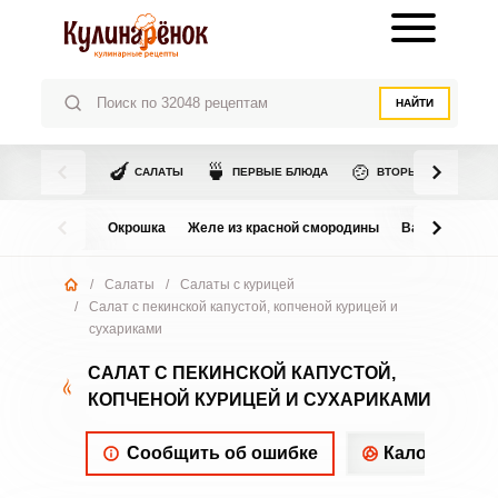
НАЙТИ
🍆
🍵
🍲
САЛАТЫ
ПЕРВЫЕ БЛЮДА
ВТОРЫЕ БЛЮДА
Окрошка
Желе из красной смородины
Варенье из в
/
Салаты
/
Салаты с курицей
/
Салат с пекинской капустой, копченой курицей и
сухариками
САЛАТ С ПЕКИНСКОЙ КАПУСТОЙ,
КОПЧЕНОЙ КУРИЦЕЙ И СУХАРИКАМИ
Сообщить об ошибке
Калорийнос