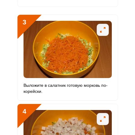
Кремний
37.5 мг
30 мг
10
15.6
3
Магний
123.2 мг
400 мг
2.5
3.9
Натрий
2532.2 мг
1300 мг
15.5
24.3
Сера
9 мг
500 мг
0.1
0.2
Фосфор
526.5 мг
800 мг
5.2
8.2
Хлор
95.7 мг
2300 мг
0.3
0.5
Выложите в салатник готовую морковь по-
Алюминий
484.5 мкг
30 мкг
128.8
201.9
корейски.
Железо
5.7 мг
18 мг
2.5
3.9
4
Йод
7.9 мкг
150 мкг
0.4
0.7
Кобальт
3.4 мкг
10 мкг
2.7
4.2