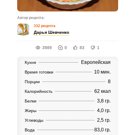
Автор рецепта:
332 рецепта
Дарья Шевченко
3989
0
83
1
Европейская
Кухня
10 мин.
Время готовки
8
Порции
62 ккал
Калорийность
3,8 гр.
Белки
4,0 гр.
Жиры
2,5 гр.
Углеводы
83,0 гр.
Вода