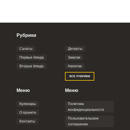
Рубрики
Салаты
Десерты
Фото до 4 шт, до 5 mb
ПРИКРЕПИТЬ
Первые блюда
Закуски
Вторые блюда
Напитки
Отправляя эту форму, вы соглашаетесь с
ВСЕ РУБРИКИ
Правилами сайта
,
Политикой
конфиденциальности
,
Политикой обработки
персональных данных
и
Пользовательским
Меню
Меню
соглашением
.
Кулинары
Политика
конфиденциальности
О проекте
Пользовательское
Контакты
соглашение
ОТПРАВИТЬ КОММЕНТАРИЙ