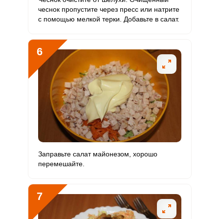
Ванадий
148.5 мкг
20 мкг
59.2
92.8
чеснок пропустите через пресс или натрите
с помощью мелкой терки. Добавьте в салат.
Молибден
30 мкг
70 мкг
3.4
5.4
6
Заправьте салат майонезом, хорошо
перемешайте.
7