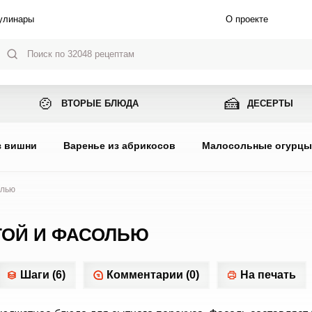
улинары
О проекте
🍲
🍰
ВТОРЫЕ БЛЮДА
ДЕСЕРТЫ
з вишни
Варенье из абрикосов
Малосольные огурц
олью
ТОЙ И ФАСОЛЬЮ
Шаги (6)
Комментарии (0)
На печать