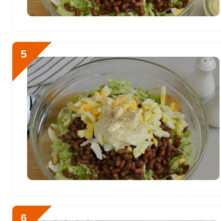
Ванадий
209 мкг
Молибден
49.9 мкг
5
6