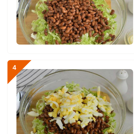
Кобальт
31.6 мкг
Литий
2.2 мкг
Марганец
1.5 мкг
Медь
729.3 мкг
Никель
190.5 мкг
Рубидий
47.9 мкг
4
Селен
61.2 мкг
Фтор
108.9 мкг
Хром
15.4 мкг
Цинк
4.8 мг
Бор
539 мкг