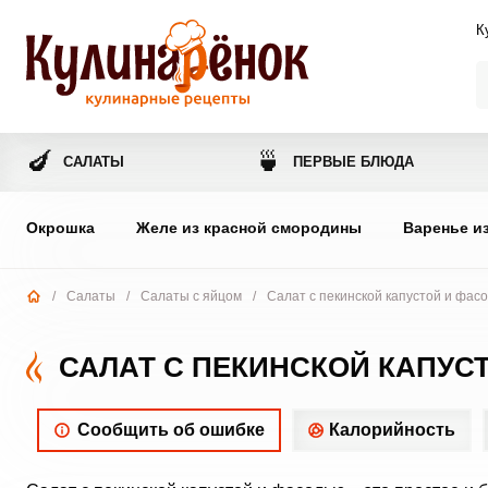
К
🍆
🍵
САЛАТЫ
ПЕРВЫЕ БЛЮДА
Окрошка
Желе из красной смородины
Варенье и
/
Салаты
/
Салаты с яйцом
/
Салат с пекинской капустой и фас
САЛАТ С ПЕКИНСКОЙ КАПУС
Сообщить об ошибке
Калорийность