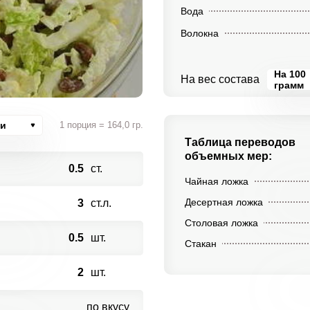
Вода
Волокна
На 100
На вес состава
грамм
ии
1 порция = 164,0 гр.
Таблица переводов
объемных мер:
0.5
ст.
Чайная ложка
Десертная ложка
3
ст.л.
Столовая ложка
0.5
шт.
Стакан
2
шт.
по вкусу