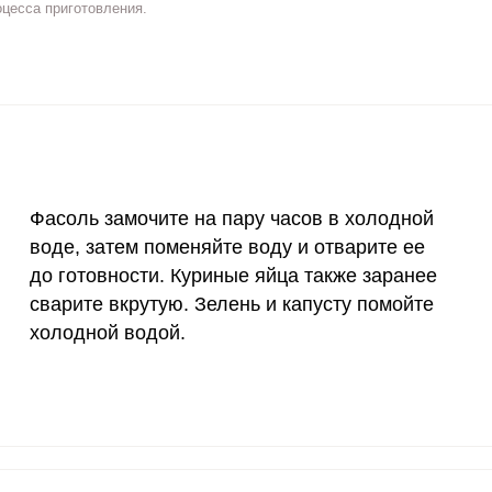
оцесса приготовления.
2 мг
8.7
14.
400 мкг
4.1
6.
3 мкг
2.9
4.
90 мкг
0.8
1.
Фасоль замочите на пару часов в холодной
10 мкг
3.7
6.
воде, затем поменяйте воду и отварите ее
ВХОД НА САЙТ
РЕГИСТРАЦИЯ
до готовности. Куриные яйца также заранее
15 мг
12.3
20.
е
сварите вкрутую. Зелень и капусту помойте
Войдите
50 мг
6.9
11.
холодной водой.
с помощью социальных сетей:
120 мкг
0.9
1.
20 мг
8.5
1
или
2500 мг
8.4
13.