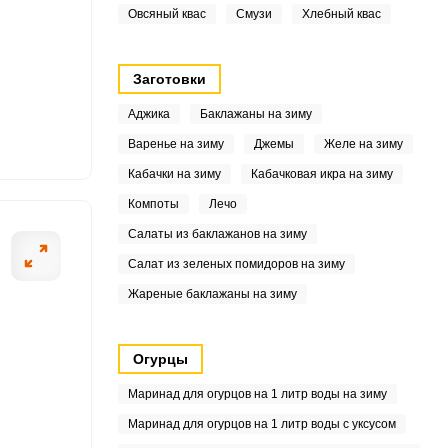
9
Овсяный квас
Смузи
Хлебный квас
8
Заготовки
8
Аджика
Баклажаны на зиму
2
Варенье на зиму
Джемы
Желе на зиму
8
Кабачки на зиму
Кабачковая икра на зиму
Компоты
Лечо
Салаты из баклажанов на зиму
8
Салат из зеленых помидоров на зиму
Жареные баклажаны на зиму
7
7
Огурцы
9
Маринад для огурцов на 1 литр воды на зиму
Маринад для огурцов на 1 литр воды с уксусом
2