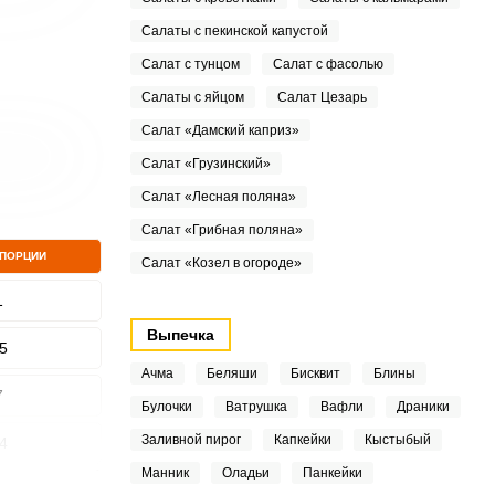
Салаты с пекинской капустой
Салат с тунцом
Салат с фасолью
Салаты с яйцом
Салат Цезарь
Салат «Дамский каприз»
Салат «Грузинский»
Салат «Лесная поляна»
Салат «Грибная поляна»
 ПОРЦИИ
Салат «Козел в огороде»
1
Выпечка
5
Ачма
Беляши
Бисквит
Блины
7
Булочки
Ватрушка
Вафли
Драники
Заливной пирог
Капкейки
Кыстыбый
4
Манник
Оладьи
Панкейки
8