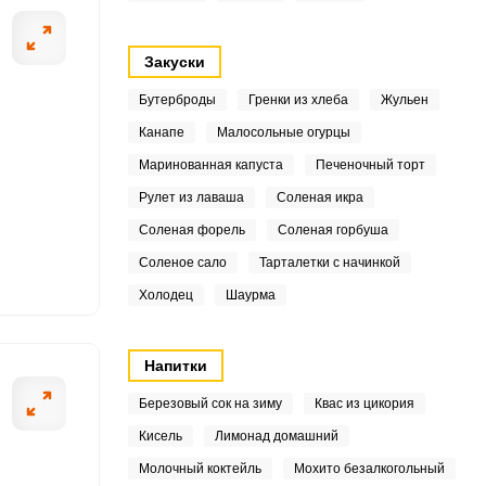
9
Закуски
3
Бутерброды
Гренки из хлеба
Жульен
2
Канапе
Малосольные огурцы
ОТПРАВИТЬ СООБЩЕНИЕ
2
Маринованная капуста
Печеночный торт
Рулет из лаваша
Соленая икра
4
Соленая форель
Соленая горбуша
3
Соленое сало
Тарталетки с начинкой
Холодец
Шаурма
арите ее до готовности.
Нарежьте пекинс
6
одной водой.
.7
Напитки
3
Березовый сок на зиму
Квас из цикория
Кисель
Лимонад домашний
9
Молочный коктейль
Мохито безалкогольный