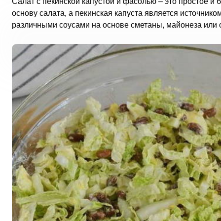
Салат с пекинской капустой и фасолью – это простое и
основу салата, а пекинская капуста является источник
различными соусами на основе сметаны, майонеза или 