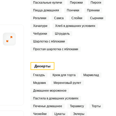
Пасхальные куличи
Пирожки
Пироги
3
Пицца домашняя
Пончики
Пряники
Рогалики
Самса
Слойки
Сырники
7
Хачапури
Хлеб в домашних условиях
ШАГ
8
2 ИЗ 6
Чебуреки
Штрудель
Шарлотка с яблоками
4
Простая шарлотка с яблоками
1
2
Десерты
Глазурь
Крем для торта
Мармелад
4
Медовик
Меренговый рулет
4
Домашнее мороженое
Пастила в домашних условиях
4
Печенье домашнее
Тирамису
Торты
8
Чизкейки
Цукаты
Эклеры