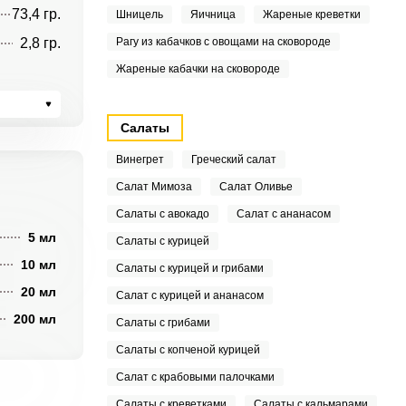
73,4 гр.
Шницель
Яичница
Жареные креветки
2,8 гр.
Рагу из кабачков с овощами на сковороде
Жареные кабачки на сковороде
Салаты
Винегрет
Греческий салат
Салат Мимоза
Салат Оливье
Салаты с авокадо
Салат с ананасом
5 мл
Салаты с курицей
10 мл
Салаты с курицей и грибами
20 мл
Салат с курицей и ананасом
200 мл
Салаты с грибами
Салаты с копченой курицей
Салат с крабовыми палочками
Салаты с креветками
Салаты с кальмарами