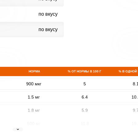
по вкусу
по вкусу
НОРМА
% ОТ НОРМЫ В 100 Г
% В ОДНОЙ
900 мкг
5
8.
1.5 мг
6.4
10.
1.8 мг
5.9
9.
500 мг
11.8
19.
5 мг
8.4
13.