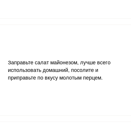
20 мкг
159.3
261
70 мкг
10.9
17.
Заправьте салат майонезом, лучше всего
использовать домашний, посолите и
приправьте по вкусу молотым перцем.