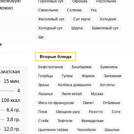
 белковую
Гороховый суп
Окрошка
Рассольник
 можно
Свекольник
Солянка
Уха
Фасолевый суп
Суп харчо
Холодник
Холодный суп
Шурпа
Щавелевый суп
Щи
а
Вторые блюда
Бефстроганов
Бешбармак
Буженина
зиатская
Голубцы
Гуляш
Жаркое
Запеканки
15 мин.
Зразы
Колбаса домашняя
Котлеты
4
Лазанья
Люля-кебаб
Мусака
108 ккал
Мясо по-французски
Омлет
Отбивные
6,4 гр.
Плов
Овощное рагу
Ризотто
Соте
3,8 гр.
Стейк
Тефтели
Фрикадельки
12,0 гр.
Цыпленок табака
Чахохбили
Шашлык