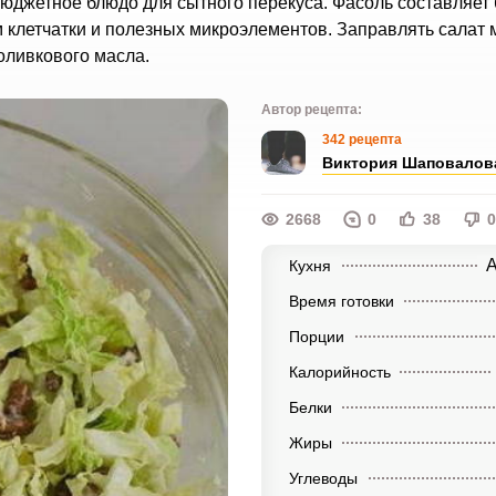
 бюджетное блюдо для сытного перекуса. Фасоль составляет
ом клетчатки и полезных микроэлементов. Заправлять салат
оливкового масла.
Автор рецепта:
342 рецепта
Виктория Шаповалов
2668
0
38
0
А
Кухня
Время готовки
Порции
Калорийность
Белки
Жиры
Углеводы