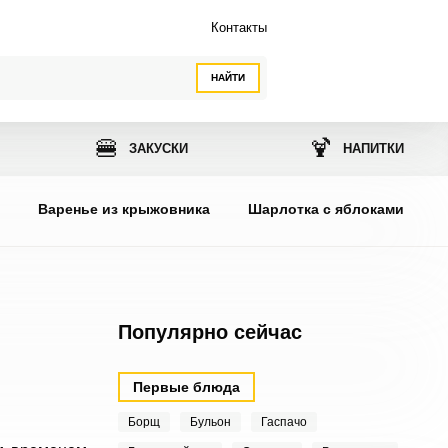
Контакты
НАЙТИ
🍔
🍹
ЗАКУСКИ
НАПИТКИ
ы
Варенье из крыжовника
Шарлотка с яблоками
Популярно сейчас
Первые блюда
Борщ
Бульон
Гаспачо