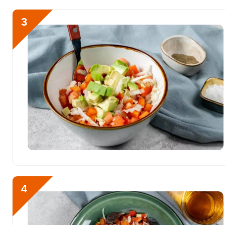
Алюминий
101.3 мкг
3
Железо
2.5 мг
Йод
5.1 мкг
Кобальт
4.4 мкг
Литий
120.1 мкг
Марганец
0.6 мкг
Медь
660.6 мкг
Никель
6.3 мкг
Рубидий
20.3 мкг
4
Селен
4.7 мкг