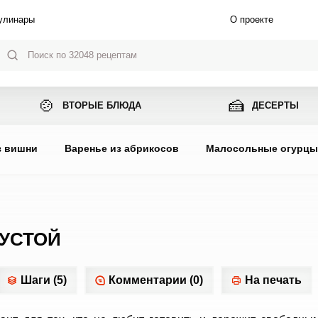
улинары
О проекте
🍲
🍰
ВТОРЫЕ БЛЮДА
ДЕСЕРТЫ
з вишни
Варенье из абрикосов
Малосольные огурц
ПУСТОЙ
Шаги (5)
Комментарии (0)
На печать