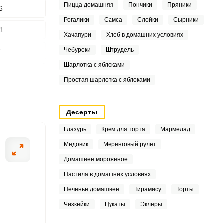
Пицца домашняя
Пончики
Пряники
6
Рогалики
Самса
Слойки
Сырники
1
Хачапури
Хлеб в домашних условиях
ШАГ
Чебуреки
Штрудель
7
2 ИЗ 5
Шарлотка с яблоками
3
Простая шарлотка с яблоками
4
Десерты
9
Глазурь
Крем для торта
Мармелад
6
Медовик
Меренговый рулет
.9
Домашнее мороженое
Пастила в домашних условиях
Печенье домашнее
Тирамису
Торты
1
Чизкейки
Цукаты
Эклеры