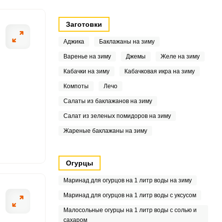
.8
Заготовки
1
Аджика
Баклажаны на зиму
7
Варенье на зиму
Джемы
Желе на зиму
Кабачки на зиму
Кабачковая икра на зиму
8
Компоты
Лечо
8
Салаты из баклажанов на зиму
Салат из зеленых помидоров на зиму
5
Жареные баклажаны на зиму
3
6
Огурцы
Маринад для огурцов на 1 литр воды на зиму
1
Маринад для огурцов на 1 литр воды с уксусом
3
Малосольные огурцы на 1 литр воды с солью и
сахаром