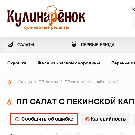
К
🍆
🍵
САЛАТЫ
ПЕРВЫЕ БЛЮДА
Окрошка
Желе из красной смородины
Варенье и
/
Салаты
/
ПП салаты
/
ПП салат с пекинской капустой
ПП САЛАТ С ПЕКИНСКОЙ КА
Сообщить об ошибке
Калорийность