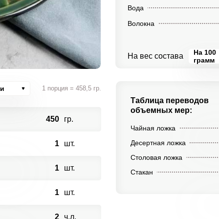
Вода
Волокна
На 100
На вес состава
грамм
ии
1 порция = 458,5 гр.
Таблица переводов
объемных мер:
450
гр.
Чайная ложка
Десертная ложка
1
шт.
Столовая ложка
1
шт.
Стакан
1
шт.
2
ч.л.