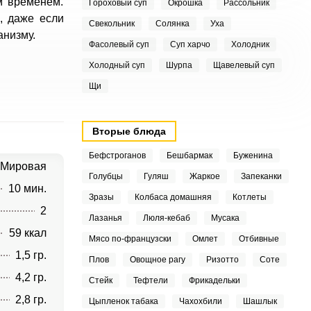
м временем.
Гороховый суп
Окрошка
Рассольник
, даже если
Свекольник
Солянка
Уха
анизму.
Фасолевый суп
Суп харчо
Холодник
Холодный суп
Шурпа
Щавелевый суп
Щи
Вторые блюда
Бефстроганов
Бешбармак
Буженина
Мировая
Голубцы
Гуляш
Жаркое
Запеканки
10 мин.
Зразы
Колбаса домашняя
Котлеты
2
Лазанья
Люля-кебаб
Мусака
59 ккал
Мясо по-французски
Омлет
Отбивные
1,5 гр.
Плов
Овощное рагу
Ризотто
Соте
4,2 гр.
Стейк
Тефтели
Фрикадельки
2,8 гр.
Цыпленок табака
Чахохбили
Шашлык