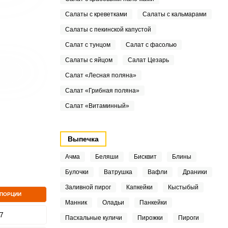
Салаты с креветками
Салаты с кальмарами
Салаты с пекинской капустой
Салат с тунцом
Салат с фасолью
Салаты с яйцом
Салат Цезарь
Салат «Лесная поляна»
Салат «Грибная поляна»
Салат «Витаминный»
Выпечка
Ачма
Беляши
Бисквит
Блины
Булочки
Ватрушка
Вафли
Драники
Заливной пирог
Капкейки
Кыстыбый
 ПОРЦИИ
Манник
Оладьи
Панкейки
7
Пасхальные куличи
Пирожки
Пироги