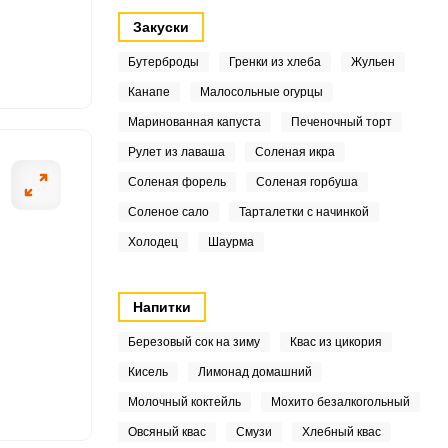
Закуски
9
Бутерброды
Гренки из хлеба
Жульен
8
Канапе
Малосольные огурцы
Маринованная капуста
Печеночный торт
6
ОТПРАВИТЬ СООБЩЕНИЕ
Рулет из лаваша
Соленая икра
7
Соленая форель
Соленая горбуша
Соленое сало
Тарталетки с начинкой
5
Холодец
Шаурма
7
апусты удаляем
Промытый авока
сердцевины и нарезаем
кубиком и поли
9
Напитки
6
Березовый сок на зиму
Квас из цикория
Кисель
Лимонад домашний
3
Молочный коктейль
Мохито безалкогольный
4
Овсяный квас
Смузи
Хлебный квас