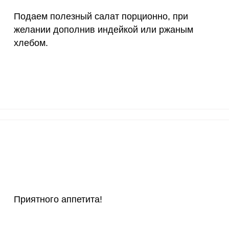
4000 мкг
0.1
0.
Подаем полезный салат порционно, при
50 мкг
1.6
7.
желании дополнив индейкой или ржаным
хлебом.
12 мг
2.2
10.
1200 мкг
1.4
6.
20 мкг
1.6
7.
70 мкг
1.8
8
Приятного аппетита!