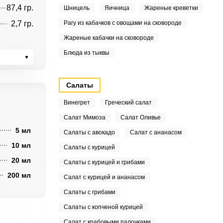
87,4 гр.
Шницель
Яичница
Жареные креветки
2,7 гр.
Рагу из кабачков с овощами на сковороде
Жареные кабачки на сковороде
Блюда из тыквы
Салаты
Винегрет
Греческий салат
Салат Мимоза
Салат Оливье
5 мл
Салаты с авокадо
Салат с ананасом
10 мл
Салаты с курицей
20 мл
Салаты с курицей и грибами
200 мл
Салат с курицей и ананасом
Салаты с грибами
Салаты с копченой курицей
Салат с крабовыми палочками