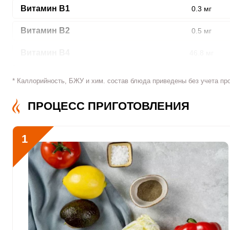
Витамин В1
0.3 мг
Витамин В2
0.5 мг
ШАГ
Витамин В4
46.8 мг
1 ИЗ 5
Витамин В5
3.9 мг
* Каллорийность, БЖУ и хим. состав блюда приведены без учета пр
Витамин В6
1.3 мг
ПРОЦЕСС ПРИГОТОВЛЕНИЯ
Витамин В9
232.4 мкг
1
Сообщить об ошибк
Витамин В12
0 мкг
Витамин С
343.6 мкг
Витамин D
0 мкг
Витамин E
6 мг
Биотин
0