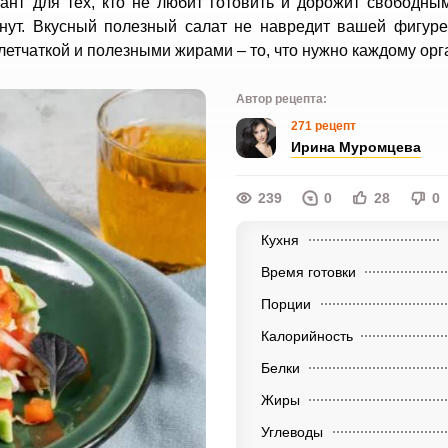
ант для тех, кто не любит готовить и дорожит свободны
инут. Вкусный полезный салат не навредит вашей фигуре
летчаткой и полезными жирами – то, что нужно каждому орг
Автор рецепта:
271 рецепт
Ирина Муромцева
239
0
28
0
Кухня
Время готовки
Порции
Калорийность
Белки
Жиры
Углеводы