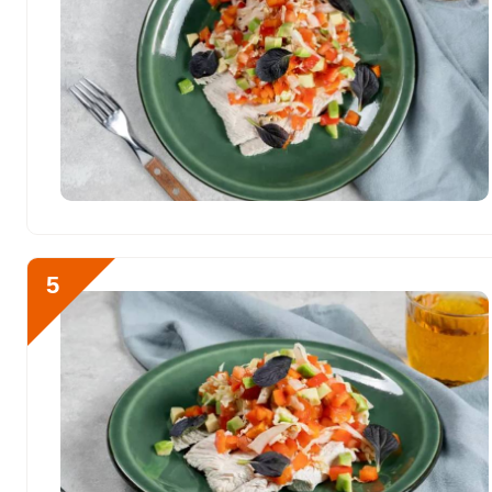
Фтор
41.7 мкг
Хром
7.3 мкг
Цинк
2.4 мг
Бор
153 мкг
Ванадий
3 мкг
Молибден
11.3 мкг
5