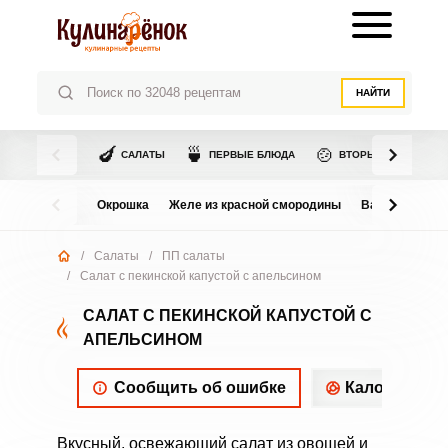
НАЙТИ
🍆
🍵
🍲
САЛАТЫ
ПЕРВЫЕ БЛЮДА
ВТОРЫЕ БЛЮДА
Окрошка
Желе из красной смородины
Варенье из в
/
Салаты
/
ПП салаты
/
Салат с пекинской капустой с апельсином
САЛАТ С ПЕКИНСКОЙ КАПУСТОЙ С
АПЕЛЬСИНОМ
Сообщить об ошибке
Калорийнос
Вкусный, освежающий салат из овощей и