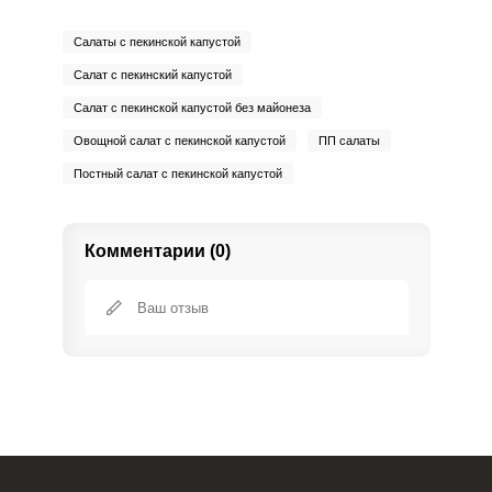
Бор
372 мкг
1200 мкг
5.3
7.8
Салаты с пекинской капустой
Ванадий
11.6 мкг
20 мкг
10
14.4
Салат с пекинский капустой
Салат с пекинской капустой без майонеза
Молибден
6.2 мкг
70 мкг
1.5
2.2
Овощной салат с пекинской капустой
ПП салаты
Постный салат с пекинской капустой
Комментарии (0)