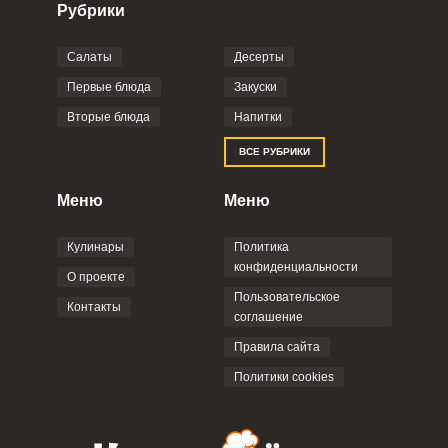
Рубрики
Салаты
Десерты
Фото до 4 шт, до 5 mb
ПРИКРЕПИТЬ
Первые блюда
Закуски
Вторые блюда
Напитки
Отправляя эту форму, вы соглашаетесь с
ВСЕ РУБРИКИ
Правилами сайта
,
Политикой
конфиденциальности
,
Политикой обработки
персональных данных
и
Пользовательским
Меню
Меню
соглашением
.
Кулинары
Политика
конфиденциальности
О проекте
Пользовательское
Контакты
соглашение
ОТПРАВИТЬ КОММЕНТАРИЙ
Правила сайта
Политики cookies