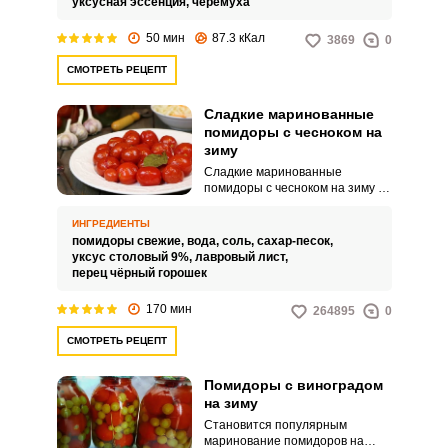
уксусная эссенция,
черемуха
будут лучше сохранять свою
форму.
50 мин
87.3 кКал
3869
0
СМОТРЕТЬ РЕЦЕПТ
Сладкие маринованные
помидоры с чесноком на
зиму
Сладкие маринованные
помидоры с чесноком на зиму -
это не только прекрасная
основная закуска, но и
ИНГРЕДИЕНТЫ
ингредиент дополняющий
помидоры свежие,
вода,
соль,
сахар-песок,
блюдо. Практически у каждой
уксус столовый 9%,
лавровый лист,
хозяйки можно встретить
перец чёрный горошек
несколько рецептов,
отличающихся набором
170 мин
264895
0
специй, пряностей, ароматных
трав, которые добавляют в
СМОТРЕТЬ РЕЦЕПТ
емкости к продуктам
при консервировании.Очень
вкусные и сладкие
Помидоры с виноградом
маринованные помидоры на
на зиму
зиму в литровых
Становится популярным
банкахПредлагаемый вам
маринование помидоров на
рецепт является основной