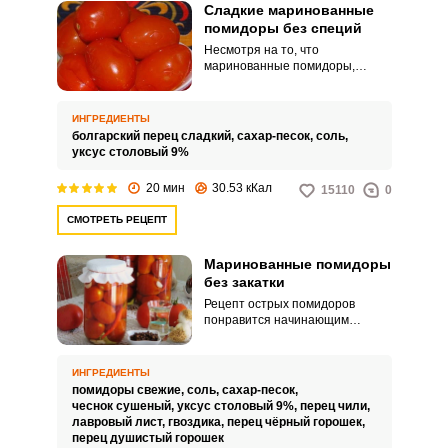
Сладкие маринованные
помидоры без специй
Несмотря на то, что
маринованные помидоры,
рецепт приготовления которых
представлен вашему вниманию,
готовится без использования
ИНГРЕДИЕНТЫ
специй, их вкусовые качества
болгарский перец сладкий,
сахар-песок,
соль,
ничуть не уступают их
уксус столовый 9%
приправленным собратьям.
Попробуйте и убедитесь в этом
20 мин
30.53 кКал
15110
0
сами.
СМОТРЕТЬ РЕЦЕПТ
Маринованные помидоры
без закатки
Рецепт острых помидоров
понравится начинающим
кулинарам. Вам не придется
покупать специальную
закаточную машинку, ведь
ИНГРЕДИЕНТЫ
можно просто приобрести
помидоры свежие,
соль,
сахар-песок,
винтовые крышки и
чеснок сушеный,
уксус столовый 9%,
перец чили,
соответствующие банки под них.
лавровый лист,
гвоздика,
перец чёрный горошек,
перец душистый горошек