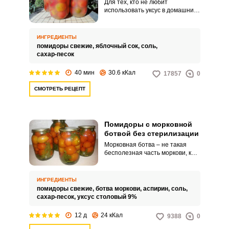
Для тех, кто не любит
использовать уксус в домашних
заготовках, есть много
интересных альтернатив.
Например, помидоры легко
ИНГРЕДИЕНТЫ
законсервировать в яблочном
помидоры свежие,
яблочный сок,
соль,
соке.
сахар-песок
40 мин
30.6 кКал
17857
0
СМОТРЕТЬ РЕЦЕПТ
Помидоры с морковной
ботвой без стерилизации
Морковная ботва – не такая
бесполезная часть моркови, как
многие думают. С добавлением
этого растения можно
замариновать очень вкусные
ИНГРЕДИЕНТЫ
помидоры на зиму, которые
помидоры свежие,
ботва моркови,
аспирин,
соль,
будут поражать дегустаторов
сахар-песок,
уксус столовый 9%
своим необычным ароматом и
вкусом.
12 д
24 кКал
9388
0