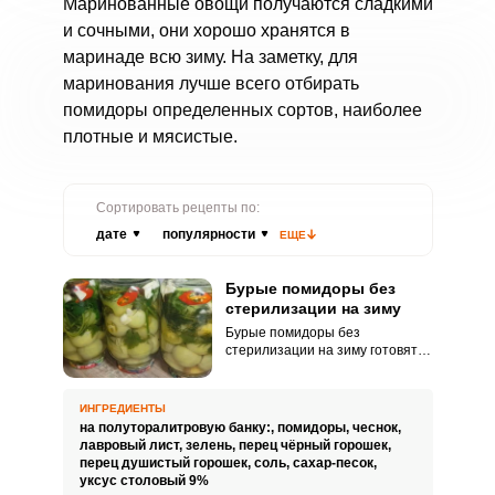
Маринованные овощи получаются сладкими
и сочными, они хорошо хранятся в
маринаде всю зиму. На заметку, для
маринования лучше всего отбирать
помидоры определенных сортов, наиболее
плотные и мясистые.
Сортировать рецепты по:
дате
популярности
ЕЩЕ
Бурые помидоры без
стерилизации на зиму
Бурые помидоры без
стерилизации на зиму готовятся
методом трехкратной заливки.
Они отличаются хорошим
вкусом, не слишком мягкой, как
ИНГРЕДИЕНТЫ
красные, и не плотной, как
на полуторалитровую банку:,
помидоры,
чеснок,
зеленые, текстурой, а набор
лавровый лист,
зелень,
перец чёрный горошек,
пряностей берется, как и для
перец душистый горошек,
соль,
сахар-песок,
красных помидоров.
уксус столовый 9%