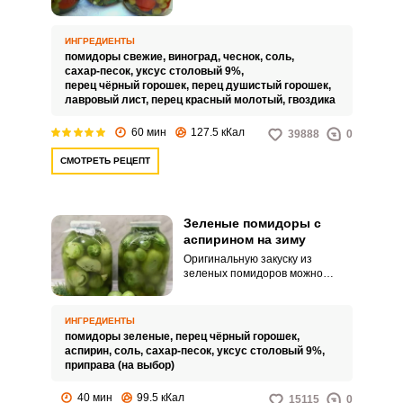
зиму с виноградом, причем
базой маринования различных
виноград в этой заготовке
овощей.
съедают первым. Для
ИНГРЕДИЕНТЫ
маринования наилучшим
помидоры свежие,
виноград,
чеснок,
соль,
образом подходят небольшие
сахар-песок,
уксус столовый 9%,
помидоры сортов «Черри» и
перец чёрный горошек,
перец душистый горошек,
«Дамские пальчики», а виноград
лавровый лист,
перец красный молотый,
гвоздика
может быть любого цвета и
желательно без косточек.
60 мин
127.5 кКал
39888
0
СМОТРЕТЬ РЕЦЕПТ
Зеленые помидоры с
аспирином на зиму
Оригинальную закуску из
зеленых помидоров можно
приготовить быстро и просто.
Вместо долгой стерилизации и
других видов обработки, в
ИНГРЕДИЕНТЫ
заготовку можно добавить
помидоры зеленые,
перец чёрный горошек,
аспирин.
аспирин,
соль,
сахар-песок,
уксус столовый 9%,
приправа (на выбор)
40 мин
99.5 кКал
15115
0