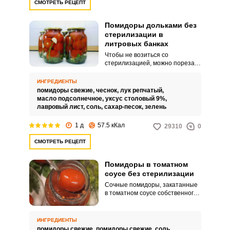
СМОТРЕТЬ РЕЦЕПТ
Помидоры дольками без
стерилизации в
литровых банках
Чтобы не возиться со
стерилизацией, можно порезать
помидоры дольками, залить
кипящим маринадом и закатать.
ИНГРЕДИЕНТЫ
Однако банки при этом должны
помидоры свежие,
чеснок,
лук репчатый,
быть максимально
масло подсолнечное,
уксус столовый 9%,
стерильными, чтобы заготовка
лавровый лист,
соль,
сахар-песок,
зелень
не забродила.
1 д
57.5 кКал
29310
0
СМОТРЕТЬ РЕЦЕПТ
Помидоры в томатном
соусе без стерилизации
Сочные помидоры, закатанные
в томатном соусе собственного
приготовления – это
потрясающая закуска, которая
идеально подойдет как для
ИНГРЕДИЕНТЫ
праздничного, так и для
помидоры свежие,
помидоры свежие,
соль,