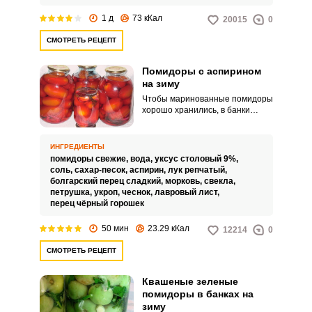
1 д
73 кКал
20015
0
СМОТРЕТЬ РЕЦЕПТ
Помидоры с аспирином
на зиму
Чтобы маринованные помидоры
хорошо хранились, в банки
перед закатыванием добавляют
аспирин. Этот препарат
предотвращает развитие
ИНГРЕДИЕНТЫ
неблагоприятных бактерий и
помидоры свежие,
вода,
уксус столовый 9%,
снижает риск порчи.
соль,
сахар-песок,
аспирин,
лук репчатый,
болгарский перец сладкий,
морковь,
свекла,
петрушка,
укроп,
чеснок,
лавровый лист,
перец чёрный горошек
50 мин
23.29 кКал
12214
0
СМОТРЕТЬ РЕЦЕПТ
Квашеные зеленые
помидоры в банках на
зиму