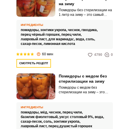
на зиму
Помидоры без стерилизации на
1 литр на зиму – это самый
вкусный рецепт, который
повторит любая хозяйка,
ИНГРЕДИЕНТЫ
несмотря на опыт. Для
помидоры,
зонтики укропа,
чеснок,
гвоздика,
консервирования домашней
перец чёрный горошек,
перец чили,
заготовки понадобятся простые
лавровый лист,
для маринада:,
вода,
соль,
ингредиенты.
сахар-песок,
лимонная кислота
60 мин
4790
0
СМОТРЕТЬ РЕЦЕПТ
Помидоры с медом без
стерилизации на зиму
Помидоры с медом без
стерилизации на зиму – это
заготовка, которая готовится
довольно просто. Закуска
получается бесподобной.
ИНГРЕДИЕНТЫ
помидоры,
мёд,
чеснок,
перец чили,
базилик фиолетовый,
уксус столовый 9%,
вода,
сахар-песок,
соль,
зонтики укропа,
лавровый лист,
перец душистый горошек