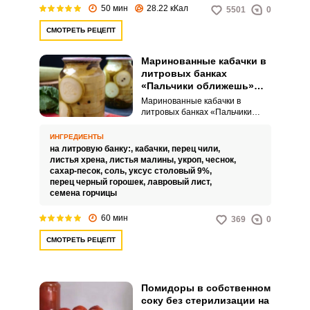
50 мин
28.22 кКал
5501
0
СМОТРЕТЬ РЕЦЕПТ
Маринованные кабачки в
литровых банках
«Пальчики оближешь»
без стерилизации на зиму
Маринованные кабачки в
литровых банках «Пальчики
оближешь» без стерилизации
на зиму – это оригинальное
ИНГРЕДИЕНТЫ
блюдо, которое непременно
на литровую банку:,
кабачки,
перец чили,
покорит ваш вкус. Сочные
листья хрена,
листья малины,
укроп,
чеснок,
дольки кабачков, пропитанные
сахар-песок,
соль,
уксус столовый 9%,
ароматным уксусным
перец черный горошек,
лавровый лист,
маринадом с чесноком и
семена горчицы
специями, придадут яркость
любому обеду.
60 мин
369
0
СМОТРЕТЬ РЕЦЕПТ
Помидоры в собственном
соку без стерилизации на