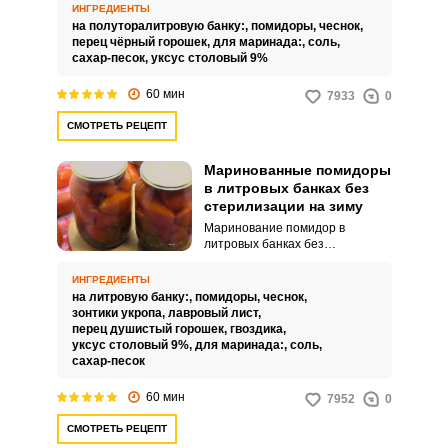
зиму по мнению многих хозяек,
ИНГРЕДИЕНТЫ
является вариант томатов в
на полуторалитровую банку:,
помидоры,
чеснок,
чесночном «снегу». Маринад
перец чёрный горошек,
для маринада:,
соль,
для них готовится сладкий, а
сахар-песок,
уксус столовый 9%
кроме чеснока добавляется
только черный перец, что
60 мин
7933
0
создает интересный вкус и
аромат заготовки.
СМОТРЕТЬ РЕЦЕПТ
Маринованные помидоры
в литровых банках без
стерилизации на зиму
Маринование помидор в
литровых банках без
стерилизации на зиму является
наиболее удобным и быстрым
ИНГРЕДИЕНТЫ
способом консервирования
на литровую банку:,
помидоры,
чеснок,
томатов, особенно для
зонтики укропа,
лавровый лист,
небольшой семьи и независимо
перец душистый горошек,
гвоздика,
от объема заготовки, а маринад
уксус столовый 9%,
для маринада:,
соль,
и набор специй можно выбрать
сахар-песок
по своему вкусу. В этом рецепте
маринуем помидоры по
60 мин
7952
0
классическому варианту и
способом двукратной заливки.
СМОТРЕТЬ РЕЦЕПТ