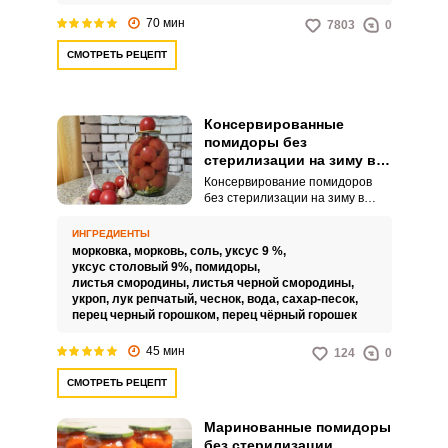
70 мин
7803
0
СМОТРЕТЬ РЕЦЕПТ
Консервированные
помидоры без
стерилизации на зиму в
банках
Консервирование помидоров
без стерилизации на зиму в
банках – это технология,
которой рано или поздно
ИНГРЕДИЕНТЫ
пользуется каждая хозяйка.
морковка,
морковь,
соль,
уксус 9 %,
Рецепт довольно простой и
уксус столовый 9%,
помидоры,
бюджетный.
листья смородины,
листья черной смородины,
укроп,
лук репчатый,
чеснок,
вода,
сахар-песок,
перец черный горошком,
перец чёрный горошек
45 мин
124
0
СМОТРЕТЬ РЕЦЕПТ
Маринованные помидоры
без стерилизации