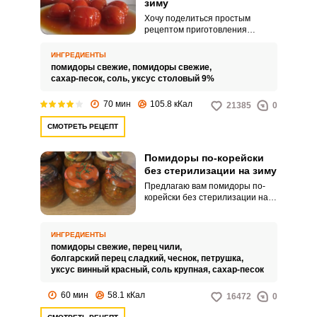
зиму
Хочу поделиться простым
рецептом приготовления
закуски из помидоров в
собственном соку. Этот рецепт
ИНГРЕДИЕНТЫ
не требует стерилизации, что
помидоры свежие,
помидоры свежие,
намного сократит время
сахар-песок,
соль,
уксус столовый 9%
приготовления.
70 мин
105.8 кКал
21385
0
СМОТРЕТЬ РЕЦЕПТ
Помидоры по-корейски
без стерилизации на зиму
Предлагаю вам помидоры по-
корейски без стерилизации на
зиму. Добавление большого
количества чеснока и перца
чили делает заготовку немного
ИНГРЕДИЕНТЫ
острой.
помидоры свежие,
перец чили,
болгарский перец сладкий,
чеснок,
петрушка,
уксус винный красный,
соль крупная,
сахар-песок
60 мин
58.1 кКал
16472
0