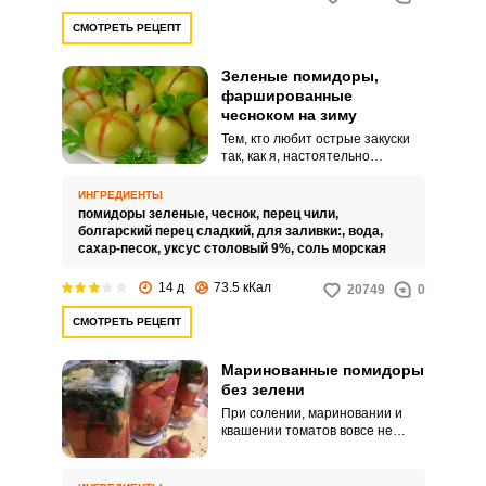
СМОТРЕТЬ РЕЦЕПТ
Зеленые помидоры,
фаршированные
чесноком на зиму
Тем, кто любит острые закуски
так, как я, настоятельно
рекомендую приготовить
зеленые помидоры,
ИНГРЕДИЕНТЫ
фаршированные чесноком.
помидоры зеленые,
чеснок,
перец чили,
Чтобы зимняя закуска была
болгарский перец сладкий,
для заливки:,
вода,
более пикантной, я использую
сахар-песок,
уксус столовый 9%,
соль морская
еще и красный острый перец.
14 д
73.5 кКал
20749
0
СМОТРЕТЬ РЕЦЕПТ
Маринованные помидоры
без зелени
При солении, мариновании и
квашении томатов вовсе не
обязательно использовать
множество специй и зелени. Мы
предлагаем вам приготовить