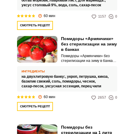
ботва моркови,
лавровый лист,
для маринада:,
уксус столовый 9%,
вода,
соль,
сахар-песок
60 мин
1157
0
СМОТРЕТЬ РЕЦЕПТ
Помидоры «Армянчики»
без стерилизации на зиму
в банках
Помидоры «Армянчики» без
стерилизации на зиму в банках
– это потрясающая
консервация, которая покорит
ИНГРЕДИЕНТЫ
не только своим внешним видом,
на двухлитровую банку:,
укроп,
петрушка,
кинза,
но и запоминающимся вкусом.
базилик свежий,
соль,
помидоры,
чеснок,
Приготовить «Армянчики»
сахар-песок,
уксусная эссенция,
перец чили
получится даже у начинающих
кулинаров.
60 мин
2657
0
СМОТРЕТЬ РЕЦЕПТ
Помидоры без
стерилизации на 1 литр