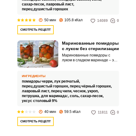
повседневного стола.
сахар-песок,
лавровый лист,
Помидоры, приготовленные по
перец душистый горошек
нашему рецепту, получаются
сочными, с натуральным вкусом
50 мин
105.8 кКал
14089
0
томатного сока.
СМОТРЕТЬ РЕЦЕПТ
Маринованные помидоры
с луком без стерилизации
Маринованные помидоры с
луком в сладком маринаде – это
отличный вариант
разнообразить ваши заготовки.
Сладкий маринад идеально
ИНГРЕДИЕНТЫ
подходит для консервации
помидоры черри,
лук репчатый,
помидоров, которые содержат
перец душистый горошек,
перец чёрный горошек,
природную кислоту, именно
лавровый лист,
перец чили,
чеснок,
укроп,
сахар позволяет наилучшим
петрушка,
для маринада:,
соль,
сахар-песок,
образом раскрыть вкус
уксус столовый 9%
помидоров, в результате
получается очень вкусная
40 мин
59.5 кКал
11811
0
пикантная заготовка.
СМОТРЕТЬ РЕЦЕПТ