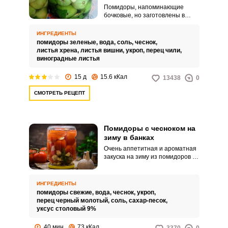
Помидоры, напоминающие
бочковые, но заготовлены в
банке. Как вкусно подавать
такие хрустящие помидоры с
ИНГРЕДИЕНТЫ
картошкой или использовать
помидоры зеленые,
вода,
соль,
чеснок,
для приготовления салатов!
листья хрена,
листья вишни,
укроп,
перец чили,
виноградные листья
15 д
15.6 кКал
13438
0
СМОТРЕТЬ РЕЦЕПТ
Помидоры с чесноком на
зиму в банках
Очень аппетитная и ароматная
закуска на зиму из помидоров и
чесноков. Такое блюдо можно
подать как своим родным, так и
на праздничный стол.
ИНГРЕДИЕНТЫ
помидоры свежие,
вода,
чеснок,
укроп,
перец черный молотый,
соль,
сахар-песок,
уксус столовый 9%
40 мин
73 кКал