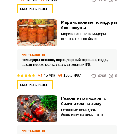
3370
0
СМОТРЕТЬ РЕЦЕПТ
Маринованные помидоры
без кожуры
Маринованные помидоры
становятся все более
популярной домашней
заготовкой. А потому растет и
многообразие рецептов
ИНГРЕДИЕНТЫ
приготовления.
помидоры свежие,
перец чёрный горошек,
вода,
сахар-песок,
соль,
уксус столовый 9%
45 мин
105.8 кКал
4266
0
СМОТРЕТЬ РЕЦЕПТ
Резаные помидоры с
базиликом на зиму
Резанные помидоры с
базиликом на зиму – это
домашняя заготовка, которая
восхищает своим удивительным
ароматом, сочностью и ярким
ИНГРЕДИЕНТЫ