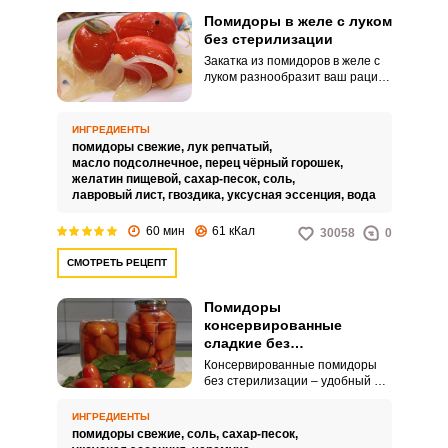
Помидоры в желе с луком
без стерилизации
Закатка из помидоров в желе с
луком разнообразит ваш рацион
в зимнее время. Эта очень
оригинальна консервация,
которая прекрасно сохраняет
ИНГРЕДИЕНТЫ
полезные свойства овощей и
помидоры свежие,
лук репчатый,
красиво смотрится на столе.
масло подсолнечное,
перец чёрный горошек,
желатин пищевой,
сахар-песок,
соль,
лавровый лист,
гвоздика,
уксусная эссенция,
вода
60 мин
61 кКал
30058
0
СМОТРЕТЬ РЕЦЕПТ
Помидоры
консервированные
сладкие без
стерилизации
Консервированные помидоры
без стерилизации – удобный и
быстрый способ сохранить
помидоры на зиму. Томаты
ИНГРЕДИЕНТЫ
лучше отбирать спелые,
помидоры свежие,
соль,
сахар-песок,
мясистые и толстокожие, они