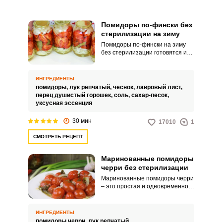
Помидоры по-фински без
стерилизации на зиму
Помидоры по-фински на зиму
без стерилизации готовятся из
нарезанных крупными дольками
помидоров с большим
количеством лука, что придает
ИНГРЕДИЕНТЫ
закуске иной аромат со вкусом в
помидоры,
лук репчатый,
чеснок,
лавровый лист,
сравнении с обычными
перец душистый горошек,
соль,
сахар-песок,
маринованными помидорами. В
уксусная эссенция
этом варианте вкус помидоров
ВХОД НА САЙТ
РЕГИСТРАЦИЯ
дополним чесноком с зеленью,
30 мин
17010
1
но это по желанию хозяйки.
СМОТРЕТЬ РЕЦЕПТ
Войдите
с помощью социальных сетей:
Маринованные помидоры
черри без стерилизации
Маринованные помидоры черри
– это простая и одновременно
или
очень вкусная заготовка на зиму.
Сочетание помидоров с луком,
зеленью и растительным
ИНГРЕДИЕНТЫ
маслом очень удачное! Данный
помидоры черри,
лук репчатый,