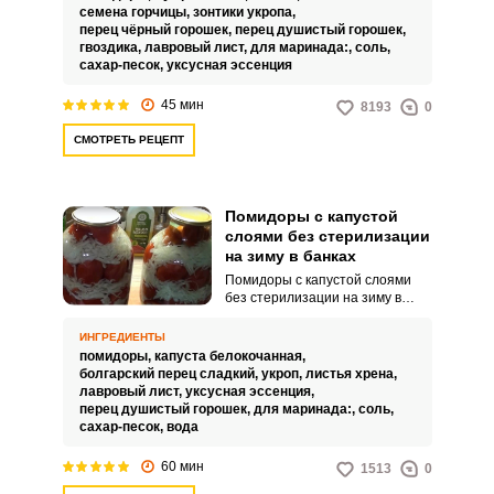
Такая овощная закуска порадует
семена горчицы,
зонтики укропа,
своей сочностью и
перец чёрный горошек,
перец душистый горошек,
привлекательным видом.
гвоздика,
лавровый лист,
для маринада:,
соль,
сахар-песок,
уксусная эссенция
45 мин
8193
0
СМОТРЕТЬ РЕЦЕПТ
Помидоры с капустой
слоями без стерилизации
на зиму в банках
Помидоры с капустой слоями
без стерилизации на зиму в
банках будем готовить без
чеснока, добавим листики хрена.
ИНГРЕДИЕНТЫ
Закуска получится вкусной и в
помидоры,
капуста белокочанная,
меру остренькой. Совет по
болгарский перец сладкий,
укроп,
листья хрена,
ингредиентам: В салат для
лавровый лист,
уксусная эссенция,
разнообразия можно добавить
перец душистый горошек,
для маринада:,
соль,
также огурцы и/или кабачки.
сахар-песок,
вода
60 мин
1513
0