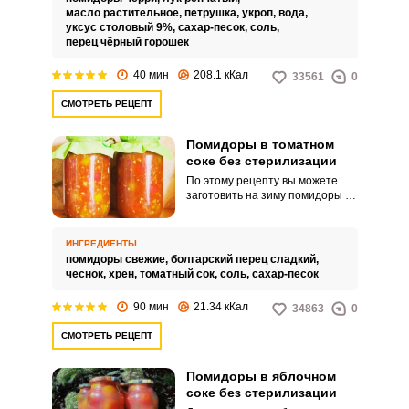
рецепт не предусматривает
масло растительное,
петрушка,
укроп,
вода,
использование стерилизации.
уксус столовый 9%,
сахар-песок,
соль,
перец чёрный горошек
40 мин
208.1 кКал
33561
0
Запомнить меня
СМОТРЕТЬ РЕЦЕПТ
ВХОД
Помидоры в томатном
соке без стерилизации
ЕЩЕ НЕ ЗАРЕГИСТРИРОВАННЫ?
По этому рецепту вы можете
заготовить на зиму помидоры в
Забыли пароль?
томатном соке без
стерилизации, что позволяет
максимально сохраниться в них
ИНГРЕДИЕНТЫ
все микро- и макроэлементы, да
помидоры свежие,
болгарский перец сладкий,
и по вкусу они останутся как
чеснок,
хрен,
томатный сок,
соль,
сахар-песок
свежие. Томатный сок можно
взять готовый, а можно
90 мин
21.34 кКал
34863
0
приготовить своими руками из
зрелых помидоров.
СМОТРЕТЬ РЕЦЕПТ
Помидоры в яблочном
соке без стерилизации