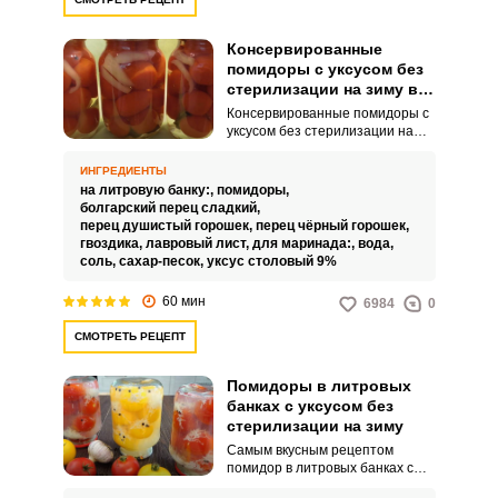
Консервированные
помидоры с уксусом без
стерилизации на зиму в
банках
Консервированные помидоры с
уксусом без стерилизации на
зиму в банках, как самый
распространенный способ
ИНГРЕДИЕНТЫ
заготовки томатов, готовятся
на литровую банку:,
помидоры,
методом двукратной заливки.
болгарский перец сладкий,
Хранить такие помидоры можно
перец душистый горошек,
перец чёрный горошек,
в условиях квартиры.
гвоздика,
лавровый лист,
для маринада:,
вода,
соль,
сахар-песок,
уксус столовый 9%
60 мин
6984
0
СМОТРЕТЬ РЕЦЕПТ
Помидоры в литровых
банках с уксусом без
стерилизации на зиму
Самым вкусным рецептом
помидор в литровых банках с
уксусом без стерилизации на