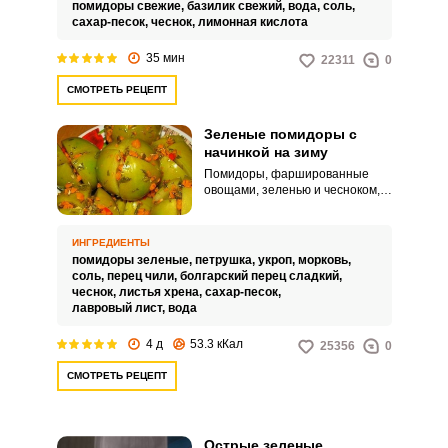
вкусом. Такие помидоры
помидоры свежие,
базилик свежий,
вода,
соль,
идеально дополнят горячие
сахар-песок,
чеснок,
лимонная кислота
гарниры, мясные и другие
угощения.
35 мин
22311
0
СМОТРЕТЬ РЕЦЕПТ
Зеленые помидоры с
начинкой на зиму
Помидоры, фаршированные
овощами, зеленью и чесноком,
станут очень красивой и
аппетитной закуской на вашем
столе. Рецепт из квашения
ИНГРЕДИЕНТЫ
совсем не сложный, но займёт
помидоры зеленые,
петрушка,
укроп,
морковь,
какое-то время для подготовки
соль,
перец чили,
болгарский перец сладкий,
ингредиентов.
чеснок,
листья хрена,
сахар-песок,
лавровый лист,
вода
4 д
53.3 кКал
25356
0
СМОТРЕТЬ РЕЦЕПТ
Острые зеленые