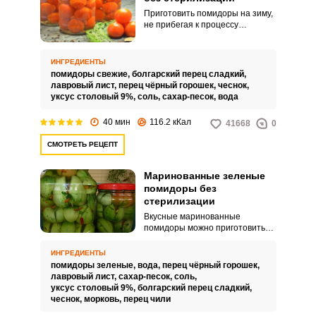
Приготовить помидоры на зиму,
не прибегая к процессу
стерилизации, очень просто.
Для этого достаточно иметь
свежие помидоры и минимум
ИНГРЕДИЕНТЫ
времени.
помидоры свежие,
болгарский перец сладкий,
лавровый лист,
перец чёрный горошек,
чеснок,
уксус столовый 9%,
соль,
сахар-песок,
вода
40 мин
116.2 кКал
41668
0
СМОТРЕТЬ РЕЦЕПТ
Маринованные зеленые
помидоры без
стерилизации
Вкусные маринованные
помидоры можно приготовить
без стерилизации. Так они
сохранят большее количество
ИНГРЕДИЕНТЫ
полезных свойств.
помидоры зеленые,
вода,
перец чёрный горошек,
лавровый лист,
сахар-песок,
соль,
уксус столовый 9%,
болгарский перец сладкий,
чеснок,
морковь,
перец чили