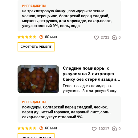
банках – это интересная
ИНГРЕДИЕНТЫ
заготовка для вашего
на трехлитровую банку:,
помидоры зеленые,
домашнего или праздничного
чеснок,
перец чили,
болгарский перец сладкий,
стола. Овощ выйдет сочным,
морковь,
петрушка,
для маринада:,
сахар-песок,
аппетитным и
уксус столовый 9%,
соль,
вода
привлекательным.
60 мин
2731
0
СМОТРЕТЬ РЕЦЕПТ
Сладкие помидоры с
уксусом на 3 литровую
банку без стерилизации
на зиму
Рецепт сладких помидоров с
уксусом на 3-х литровую банку
без стерилизации на зиму
востребован для большой
ИНГРЕДИЕНТЫ
семьи, для праздничного стола
помидоры,
болгарский перец сладкий,
чеснок,
или угощения для большой
перец душистый горошек,
лавровый лист,
соль,
компании, да и при больших
сахар-песок,
уксус столовый 9%
объемах заготовки. В этом
варианте маринуем помидоры
60 мин
10217
0
способом двукратной заливки с
пастеризацией под «шубой».
СМОТРЕТЬ РЕЦЕПТ