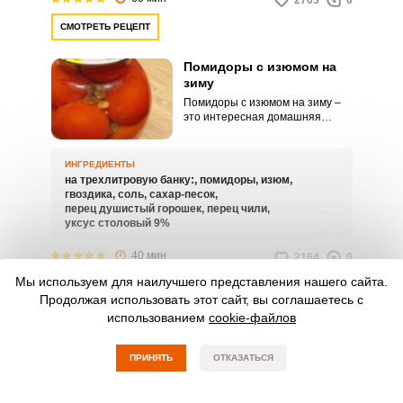
2703
0
СМОТРЕТЬ РЕЦЕПТ
Помидоры с изюмом на
зиму
Помидоры с изюмом на зиму –
это интересная домашняя
заготовка, которая дополнит
ваш обеденный или
праздничный стол. Такое
ИНГРЕДИЕНТЫ
угощение можно подавать в
на трехлитровую банку:,
помидоры,
изюм,
качестве самостоятельной
гвоздика,
соль,
сахар-песок,
закуски или как дополнение к
перец душистый горошек,
перец чили,
аппетитным горячим блюдам.
уксус столовый 9%
40 мин
2164
0
Мы используем для наилучшего представления нашего сайта.
СМОТРЕТЬ РЕЦЕПТ
Продолжая использовать этот сайт, вы соглашаетесь с
использованием
cookie-файлов
Помидоры с медом на
зиму
ПРИНЯТЬ
ОТКАЗАТЬСЯ
Помидоры с медом на зиму –
это оригинальная домашняя
заготовка, которая дополнит