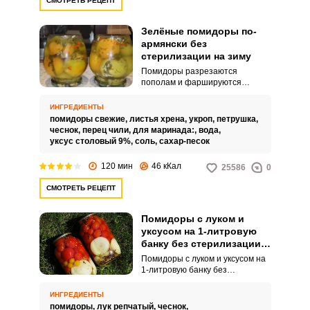
СМОТРЕТЬ РЕЦЕПТ
Зелёные помидоры по-
армянски без
стерилизации на зиму
Помидоры разрезаются
пополам и фаршируются
начинкой из зелени, перца и
чеснока. Всё раскладывается по
ИНГРЕДИЕНТЫ
банкам и заливается маринадом
помидоры свежие,
листья хрена,
укроп,
петрушка,
из воды, соли, сахара и уксуса.
чеснок,
перец чили,
для маринада:,
вода,
уксус столовый 9%,
соль,
сахар-песок
120 мин
46 кКал
25586
0
СМОТРЕТЬ РЕЦЕПТ
Помидоры с луком и
уксусом на 1-литровую
банку без стерилизации
на зиму
Помидоры с луком и уксусом на
1-литровую банку без
стерилизации на зиму – это
самый вкусный рецепт, который
ИНГРЕДИЕНТЫ
вам точно следует запомнить.
помидоры,
лук репчатый,
чеснок,