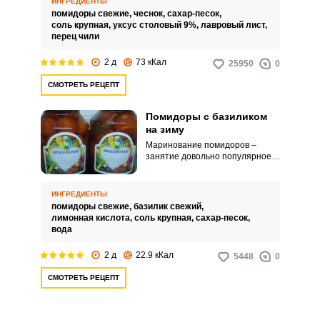
ИНГРЕДИЕНТЫ
самодостаточную заготовку из
помидоры свежие,
чеснок,
сахар-песок,
томатов без добавления
соль крупная,
уксус столовый 9%,
лавровый лист,
петрушки, укропа и листьев
перец чили
растений.
2 д
73 кКал
25950
0
СМОТРЕТЬ РЕЦЕПТ
Помидоры с базиликом
на зиму
Маринование помидоров –
занятие довольно популярное и
простое. Аппетитную закуску на
зиму можно приготовить
буквально за час, без особых
ИНГРЕДИЕНТЫ
затрат и сложностей.
помидоры свежие,
базилик свежий,
лимонная кислота,
соль крупная,
сахар-песок,
вода
2 д
22.9 кКал
5448
0
СМОТРЕТЬ РЕЦЕПТ