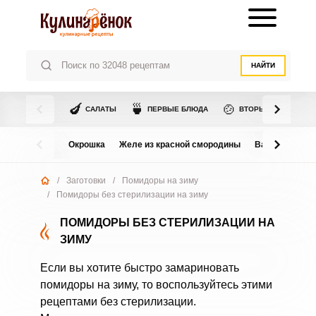
НАЙТИ
🍆
🍵
🍲
САЛАТЫ
ПЕРВЫЕ БЛЮДА
ВТОРЫЕ БЛЮДА
Окрошка
Желе из красной смородины
Варенье из в
/
Заготовки
/
Помидоры на зиму
/
Помидоры без стерилизации на зиму
ПОМИДОРЫ БЕЗ СТЕРИЛИЗАЦИИ НА
ЗИМУ
Если вы хотите быстро замариновать
помидоры на зиму, то воспользуйтесь этими
рецептами без стерилизации.