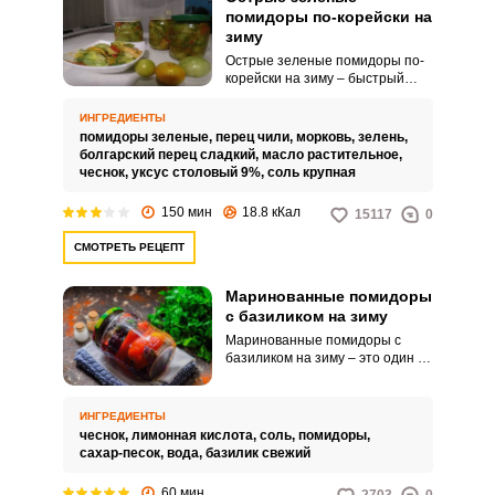
помидоры по-корейски на
зиму
Острые зеленые помидоры по-
корейски на зиму – быстрый
вариант заготовки зеленых
помидоров на зиму с большим
ИНГРЕДИЕНТЫ
количеством зелени и
помидоры зеленые,
перец чили,
морковь,
зелень,
разнообразием овощей. Овощи
болгарский перец сладкий,
масло растительное,
маринуются в собственном соку,
чеснок,
уксус столовый 9%,
соль крупная
после чего заправляются
специями, уксусом и
150 мин
18.8 кКал
15117
0
растительным маслом.
СМОТРЕТЬ РЕЦЕПТ
Маринованные помидоры
с базиликом на зиму
Маринованные помидоры с
базиликом на зиму – это один из
самых вкусных способов
заготовки. Помидоры
получаются вкусными и
ИНГРЕДИЕНТЫ
ароматными.
чеснок,
лимонная кислота,
соль,
помидоры,
сахар-песок,
вода,
базилик свежий
60 мин