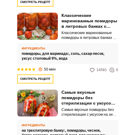
СМОТРЕТЬ РЕЦЕПТ
Классические
маринованные помидоры
в литровых банках с
уксусом без
Классические маринованные
стерилизации на зиму
помидоры в литровых банках с
уксусом без стерилизации на
зиму – это заготовка, которая
ИНГРЕДИЕНТЫ
присутствует в каждой кладовке.
помидоры,
для маринада:,
соль,
сахар-песок,
В холодное время это самая
уксус столовый 9%,
вода
популярная закуска к горячим
блюдам.
50 мин
14581
0
СМОТРЕТЬ РЕЦЕПТ
Самые вкусные
помидоры без
стерилизации с уксусом
на зиму
Самые вкусные помидоры без
стерилизации с уксусом на зиму
готовятся максимально просто.
Неопытные хозяйки оценят и
ИНГРЕДИЕНТЫ
полюбят данный способ
на трехлитровую банку:,
помидоры,
чеснок,
консервации.