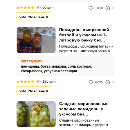
60 мин
1458
0
СМОТРЕТЬ РЕЦЕПТ
Помидоры с морковной
ботвой и уксусом на 1-
литровую банку без
стерилизации на зиму
Помидоры с морковной ботвой и
уксусом на 1-литровую банку без
стерилизации на зиму – это
метод сохранения помидоров,
ИНГРЕДИЕНТЫ
включающий нарезку или
помидоры,
ботва моркови,
соль крупная,
помещение целых помидоров в
сахар-песок,
уксусная эссенция
банки, с добавлением
морковной ботвы для аромата и
120 мин
4295
0
уксусного раствора для
консервации. Процесс не
СМОТРЕТЬ РЕЦЕПТ
включает стерилизации банок,
что делает его более простым и
доступным для домашнего
Сладкие маринованные
приготовления.
зеленые помидоры с
уксусом без
стерилизации на зиму в
Сладкие маринованные
банках
зеленые помидоры с уксусом
без стерилизации на зиму в