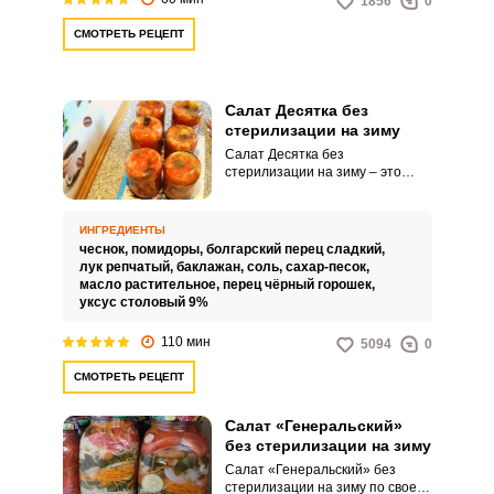
1856
0
СМОТРЕТЬ РЕЦЕПТ
Салат Десятка без
стерилизации на зиму
Салат Десятка без
стерилизации на зиму – это
излюбленная еда на русском
столе, которая названа в честь
своих основных компонентов –
ИНГРЕДИЕНТЫ
десяти разнообразных овощей.
чеснок,
помидоры,
болгарский перец сладкий,
ВХОД НА САЙТ
РЕГИСТРАЦИЯ
С помощью указаний и ценных
лук репчатый,
баклажан,
соль,
сахар-песок,
советов вы легко сможете
масло растительное,
перец чёрный горошек,
приготовить такое блюдо.
уксус столовый 9%
Войдите
с помощью социальных сетей:
110 мин
5094
0
СМОТРЕТЬ РЕЦЕПТ
Салат «Генеральский»
или
без стерилизации на зиму
Салат «Генеральский» без
стерилизации на зиму по своей