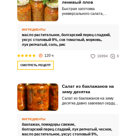
ленивый плов
Быстрая заготовка
универсального салата,
напоминающего по составу
ароматный плов, с томатным
соком выручит на любой случай
ИНГРЕДИЕНТЫ
жизни.
масло растительное,
болгарский перец сладкий,
уксус столовый 9%,
сок томатный,
морковь,
лук репчатый,
соль,
рис
120 ч
16994
0
СМОТРЕТЬ РЕЦЕПТ
Салат из баклажанов на
зиму десятка
Салат из баклажанов на зиму
десятка давно завоевал сердца
хозяек. Десятка всегда
получается сочной, ароматной и
тающей во рту, за что нравится
ИНГРЕДИЕНТЫ
абсолютно всем.
баклажан,
помидоры свежие,
болгарский перец сладкий,
лук репчатый,
чеснок,
масло растительное,
уксус столовый 9%,