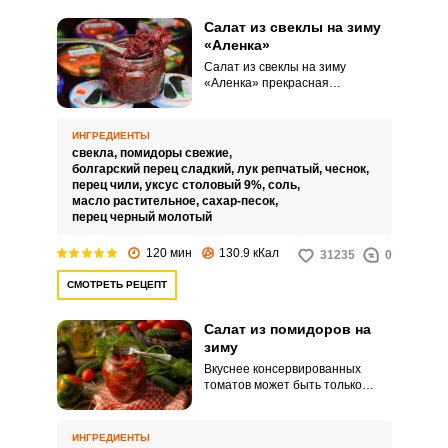
Салат из свеклы на зиму
«Аленка»
Салат из свеклы на зиму
«Аленка» прекрасная
витаминная закуска на зиму.
Такую закуску используют как
самостоятельное блюдо, так и в
ИНГРЕДИЕНТЫ
качестве борщевой заправки.
свекла,
помидоры свежие,
болгарский перец сладкий,
лук репчатый,
чеснок,
перец чили,
уксус столовый 9%,
соль,
масло растительное,
сахар-песок,
перец черный молотый
120 мин
130.9 кКал
31235
0
СМОТРЕТЬ РЕЦЕПТ
Салат из помидоров на
зиму
Вкуснее консервированных
томатов может быть только
салат из томатов! Салат из
помидоров на зиму получается
очень вкусным, красивым и
ИНГРЕДИЕНТЫ