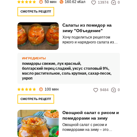
50 мин
160.62 кКал
13974
0
СМОТРЕТЬ РЕЦЕПТ
Салаты из помидор на
зиму "Объедение"
Хочу поделиться рецептом
яркого и нарядного салата из
помидоров, который поднимет
вам настроение в дождливый
осенний или заснеженный
ИНГРЕДИЕНТЫ
зимний день, а также напомнит
помидоры свежие,
лук красный,
вам о замечательных солнечных
болгарский перец сладкий,
уксус столовый 9%,
днях предстоящего лета.
масло растительное,
соль крупная,
сахар-песок,
укроп
100 мин
9484
0
СМОТРЕТЬ РЕЦЕПТ
Овощной салат с рисом и
помидорами на зиму
Овощной салат с рисом и
помидорами на зиму – это
консервированное блюдо,