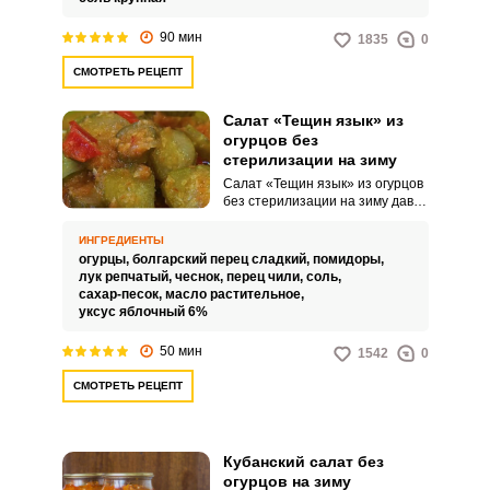
полезных для человеческого
организма.
90 мин
1835
0
СМОТРЕТЬ РЕЦЕПТ
Салат «Тещин язык» из
огурцов без
стерилизации на зиму
Салат «Тещин язык» из огурцов
без стерилизации на зиму давно
стал одним из самых
популярных салатов. К огурцам
ИНГРЕДИЕНТЫ
также добавляем томаты,
огурцы,
болгарский перец сладкий,
помидоры,
сладкий и острый перцы.
лук репчатый,
чеснок,
перец чили,
соль,
сахар-песок,
масло растительное,
уксус яблочный 6%
50 мин
1542
0
СМОТРЕТЬ РЕЦЕПТ
Кубанский салат без
огурцов на зиму