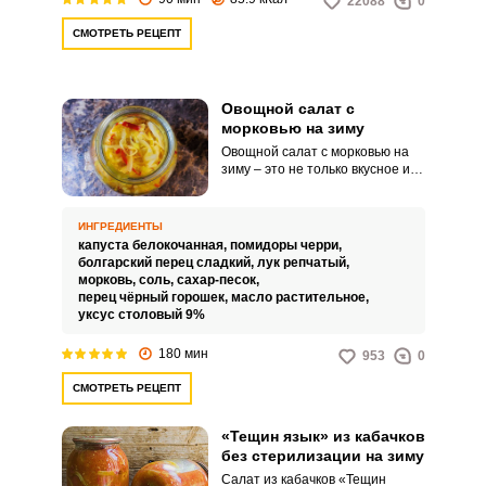
22088
0
терпкие нотки, так удачно
гармонирующие со всеми
СМОТРЕТЬ РЕЦЕПТ
овощами.
Овощной салат с
морковью на зиму
Овощной салат с морковью на
зиму – это не только вкусное и
полезное блюдо, которое
поможет вам получить заряд
витаминов даже среди зимы, но
ИНГРЕДИЕНТЫ
и очень практичная закуска,
капуста белокочанная,
помидоры черри,
которую можно использовать в
болгарский перец сладкий,
лук репчатый,
качестве гарнира к мясным или
морковь,
соль,
сахар-песок,
рыбным блюдам. Также такой
перец чёрный горошек,
масло растительное,
салат с легкостью может стать
уксус столовый 9%
заправкой для овощного супа.
180 мин
953
0
СМОТРЕТЬ РЕЦЕПТ
«Тещин язык» из кабачков
без стерилизации на зиму
Салат из кабачков «Тещин