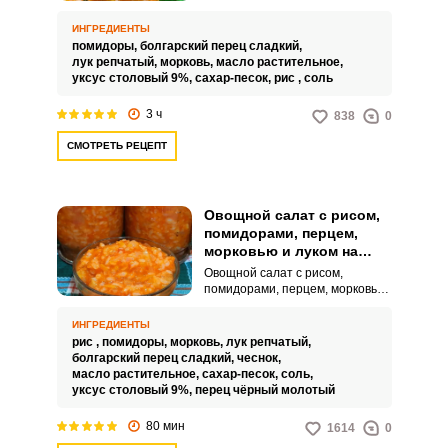
приготовленное из свежих
помидоров, риса и других
ИНГРЕДИЕНТЫ
овощей, таких как лук, морковь и
помидоры,
болгарский перец сладкий,
перец. Такой салат отличается
лук репчатый,
морковь,
масло растительное,
насыщенным вкусом и
уксус столовый 9%,
сахар-песок,
рис ,
соль
ароматом, и его можно подавать
как самостоятельное блюдо или
3 ч
838
0
использовать в качестве
гарнира к различным
СМОТРЕТЬ РЕЦЕПТ
блюдам.Тщательно мойте и
нарезайте овощи равномерно,
чтобы они одинаково
проварились.При обжарке лука
Овощной салат с рисом,
держите его на среднем огне,
чтобы он приобрел золотистый
помидорами, перцем,
оттенок, но не пережарился, это
морковью и луком на
добавит аромат и сладость
зиму
Овощной салат с рисом,
салату.После добавления риса
помидорами, перцем, морковью
убедитесь, что огонь
и луком на зиму готовится для
небольшой, чтобы салат
того, чтобы иметь в запасе
ИНГРЕДИЕНТЫ
медленно кипел и все
вкусное и полезное блюдо,
рис ,
помидоры,
морковь,
лук репчатый,
ингредиенты хорошо
которое можно быстро
болгарский перец сладкий,
чеснок,
пропитались друг другом.
разогреть и съесть в любое
масло растительное,
сахар-песок,
соль,
время. Такой салат можно
уксус столовый 9%,
перец чёрный молотый
использовать как гарнир к
мясным или рыбным блюдам, а
80 мин
1614
0
также подавать как закуску к