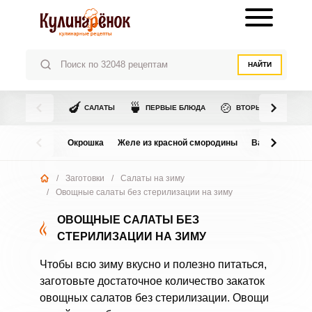
НАЙТИ
🍆
🍵
🍲
САЛАТЫ
ПЕРВЫЕ БЛЮДА
ВТОРЫЕ БЛЮДА
Окрошка
Желе из красной смородины
Варенье из в
/
Заготовки
/
Салаты на зиму
/
Овощные салаты без стерилизации на зиму
ОВОЩНЫЕ САЛАТЫ БЕЗ
СТЕРИЛИЗАЦИИ НА ЗИМУ
Чтобы всю зиму вкусно и полезно питаться,
заготовьте достаточное количество закаток
овощных салатов без стерилизации. Овощи