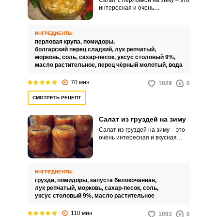
Салат с перловкой на зиму – это
интересная и очень
питательная заготовка для
вашего домашнего стола.
Готовый салат с крупой можно
ИНГРЕДИЕНТЫ
использовать в качестве
перловая крупа,
помидоры,
гарнира или подавать как
болгарский перец сладкий,
лук репчатый,
отдельную закуску, дополнив
морковь,
соль,
сахар-песок,
уксус столовый 9%,
хлебом.
масло растительное,
перец чёрный молотый,
вода
70 мин
1029
0
СМОТРЕТЬ РЕЦЕПТ
Салат из груздей на зиму
Салат из груздей на зиму – это
очень интересная и вкусная
заготовка для домашнего стола.
Такое угощение будет актуально
для семейных обедов и
праздников.
ИНГРЕДИЕНТЫ
грузди,
помидоры,
капуста белокочанная,
лук репчатый,
морковь,
сахар-песок,
соль,
уксус столовый 9%,
масло растительное
110 мин
1093
0