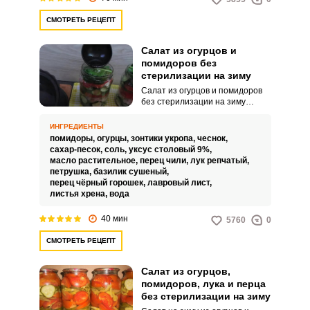
года.
СМОТРЕТЬ РЕЦЕПТ
Салат из огурцов и
помидоров без
стерилизации на зиму
Салат из огурцов и помидоров
без стерилизации на зиму
является источником витаминов
и питательных веществ, нужных
ИНГРЕДИЕНТЫ
организму. В нем содержатся
помидоры,
огурцы,
зонтики укропа,
чеснок,
витамины С, К и В, калий, магний
сахар-песок,
соль,
уксус столовый 9%,
и другие минералы, которые
масло растительное,
перец чили,
лук репчатый,
помогают укрепить иммунную
петрушка,
базилик сушеный,
систему, улучшить пищеварение
перец чёрный горошек,
лавровый лист,
и поддерживать здоровье кожи.
листья хрена,
вода
40 мин
5760
0
СМОТРЕТЬ РЕЦЕПТ
Салат из огурцов,
помидоров, лука и перца
без стерилизации на зиму