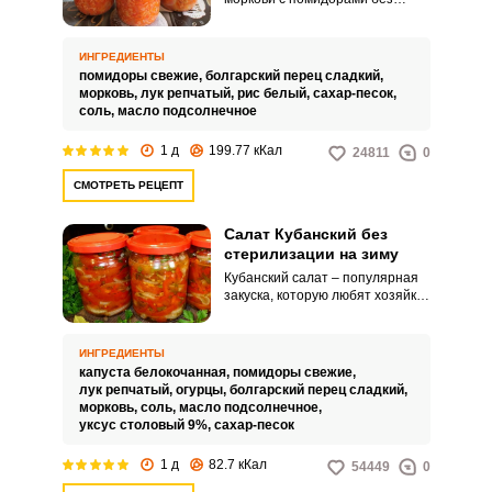
стерилизации отличается
мягким томатным вкусом с
легким ароматов сладких
ИНГРЕДИЕНТЫ
перцев. Закатка пахнет летом и
помидоры свежие,
болгарский перец сладкий,
свежими овощами.
морковь,
лук репчатый,
рис белый,
сахар-песок,
соль,
масло подсолнечное
1 д
199.77 кКал
24811
0
СМОТРЕТЬ РЕЦЕПТ
Салат Кубанский без
стерилизации на зиму
Кубанский салат – популярная
закуска, которую любят хозяйки
за простоту исполнения и
обилие овощей. Чтобы
сохранить полезные свойства,
ИНГРЕДИЕНТЫ
салат не нужно стерилизовать,
капуста белокочанная,
помидоры свежие,
он прекрасно хранится после
лук репчатый,
огурцы,
болгарский перец сладкий,
крайне легкой термической
морковь,
соль,
масло подсолнечное,
обработки.
уксус столовый 9%,
сахар-песок
1 д
82.7 кКал
54449
0