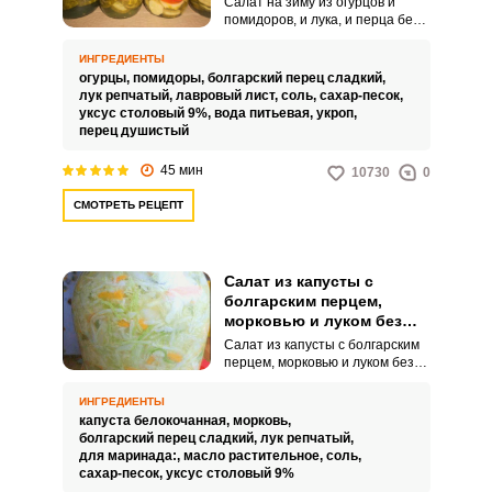
Салат на зиму из огурцов и
помидоров, и лука, и перца без
стерилизации –это не только
вкусно, но и красиво. Банки с
ИНГРЕДИЕНТЫ
овощами слоями выглядят
огурцы,
помидоры,
болгарский перец сладкий,
очень стильно и идеально
лук репчатый,
лавровый лист,
соль,
сахар-песок,
подойдут как подарок для
уксус столовый 9%,
вода питьевая,
укроп,
близких.
перец душистый
45 мин
10730
0
СМОТРЕТЬ РЕЦЕПТ
Салат из капусты с
болгарским перцем,
морковью и луком без
стерилизации на зиму
Салат из капусты с болгарским
перцем, морковью и луком без
стерилизации на зиму – это
настоящее воплощение вкуса и
ИНГРЕДИЕНТЫ
аромата. Он нежный, не
капуста белокочанная,
морковь,
слишком острый, с балансом
болгарский перец сладкий,
лук репчатый,
соли и сладости, насыщенный
для маринада:,
масло растительное,
соль,
удивительными вкусами и
сахар-песок,
уксус столовый 9%
запахами.