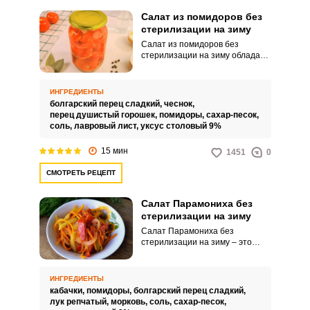
Салат из помидоров без
стерилизации на зиму
Салат из помидоров без
стерилизации на зиму обладает
неповторимым вкусом и
готовится максимально просто и
быстро. Ароматное угощение
ИНГРЕДИЕНТЫ
понравится всем любителям
болгарский перец сладкий,
чеснок,
пикантных угощений.
перец душистый горошек,
помидоры,
сахар-песок,
соль,
лавровый лист,
уксус столовый 9%
15 мин
1451
0
СМОТРЕТЬ РЕЦЕПТ
Салат Парамониха без
стерилизации на зиму
Салат Парамониха без
стерилизации на зиму – это
простой способ заготовки очень
вкусного и сочного угощения для
всей семьи. Такой овощной
ИНГРЕДИЕНТЫ
салат также порадует
кабачки,
помидоры,
болгарский перец сладкий,
привлекательной и яркой
лук репчатый,
морковь,
соль,
сахар-песок,
подачей.