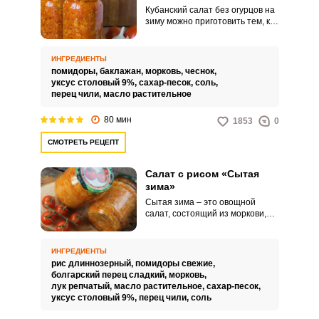
Кубанский салат без огурцов на
зиму можно приготовить тем, кто
не любит огурцы или страдает
аллергией на них. Этот салат
подойдет для людей, следящих
ИНГРЕДИЕНТЫ
за своим питанием и
помидоры,
баклажан,
морковь,
чеснок,
исключающих определенные
уксус столовый 9%,
сахар-песок,
соль,
продукты из рациона.
перец чили,
масло растительное
80 мин
1853
0
СМОТРЕТЬ РЕЦЕПТ
Салат с рисом «Сытая
зима»
Сытая зима – это овощной
салат, состоящий из моркови,
перца, помидоров и лука с
добавлением риса. Для вас
закатка такого салата в
ИНГРЕДИЕНТЫ
новинку? Давайте готовить
рис длиннозерный,
помидоры свежие,
вместе! Такой сытный салат
болгарский перец сладкий,
морковь,
выручит вас не раз, когда гости
лук репчатый,
масло растительное,
сахар-песок,
уже на пороге и необходимо
уксус столовый 9%,
перец чили,
соль
накрыть стол за 5 минут.