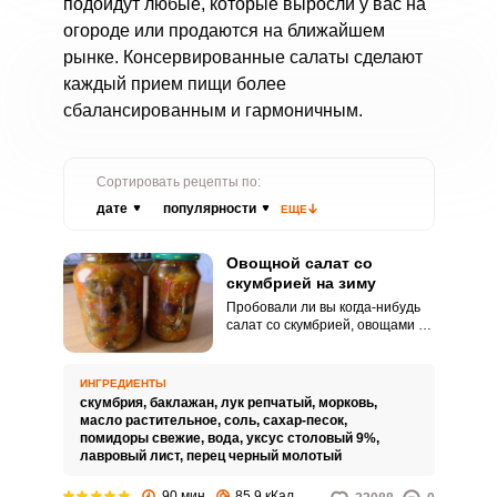
подойдут любые, которые выросли у вас на
огороде или продаются на ближайшем
рынке. Консервированные салаты сделают
каждый прием пищи более
сбалансированным и гармоничным.
Сортировать рецепты по:
дате
популярности
ЕЩЕ
Овощной салат со
скумбрией на зиму
Пробовали ли вы когда-нибудь
салат со скумбрией, овощами и
баклажаном? Предлагаем вам
испробовать рецепт и
убедиться в том, что он просто
ИНГРЕДИЕНТЫ
потрясающий. Нежная скумбрия
скумбрия,
баклажан,
лук репчатый,
морковь,
в сочетании с репчатым луком,
масло растительное,
соль,
сахар-песок,
томатом и морковью имеет
помидоры свежие,
вода,
уксус столовый 9%,
немного сладковатый и в меру
лавровый лист,
перец черный молотый
соленый вкус, а баклажаны
придают салату немного
90 мин
85.9 кКал