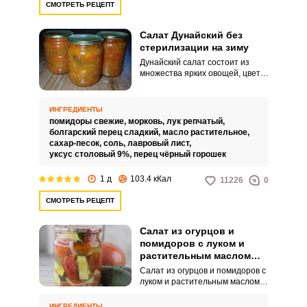
СМОТРЕТЬ РЕЦЕПТ
Салат Дунайский без
стерилизации на зиму
Дунайский салат состоит из
множества ярких овощей, цвет
которых может теряться при
длительной термической
обработке, а потом еще и
ИНГРЕДИЕНТЫ
стерилизации. Предлагаем вам
помидоры свежие,
морковь,
лук репчатый,
рецепт дунайского салата без
болгарский перец сладкий,
масло растительное,
стерилизации, который
сахар-песок,
соль,
лавровый лист,
понравится всем без
уксус столовый 9%,
перец чёрный горошек
исключения членам семьи.
1 д
103.4 кКал
11226
0
СМОТРЕТЬ РЕЦЕПТ
Салат из огурцов и
помидоров с луком и
растительным маслом
без стерилизации на зиму
Салат из огурцов и помидоров с
луком и растительным маслом
без стерилизации на зиму – это
очень яркая, вкусная и
ИНГРЕДИЕНТЫ