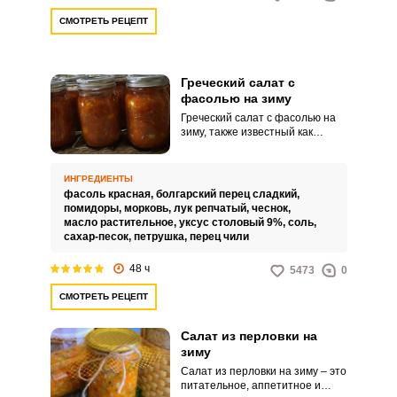
СМОТРЕТЬ РЕЦЕПТ
Греческий салат с
фасолью на зиму
Греческий салат с фасолью на
зиму, также известный как
греческая закуска – это
интересный способ приготовить
фасоль, превратив ее в
ИНГРЕДИЕНТЫ
заготовку, которую можно
фасоль красная,
болгарский перец сладкий,
использовать в любое время,
помидоры,
морковь,
лук репчатый,
чеснок,
достаточно просто открыть
масло растительное,
уксус столовый 9%,
соль,
банку. Такую заготовку можно
сахар-песок,
петрушка,
перец чили
использовать как
самостоятельное блюдо, так и в
48 ч
5473
0
качестве компонента для более
сложных блюд типа супов или
СМОТРЕТЬ РЕЦЕПТ
жаркого.Советы по процессу
приготовления:Используйте
посуду с толстым дном для
Салат из перловки на
тушения, она лучше
зиму
распределяет тепло и
Салат из перловки на зиму – это
уменьшает риск пригорания
питательное, аппетитное и
продуктов.Не берите для