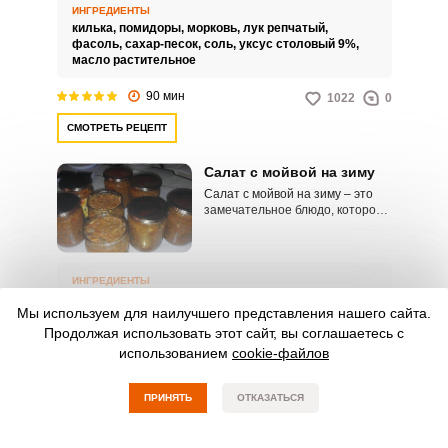
станет настоящим украшением
ИНГРЕДИЕНТЫ
вашего стола.
килька,
помидоры,
морковь,
лук репчатый,
фасоль,
сахар-песок,
соль,
уксус столовый 9%,
масло растительное
90 мин
1022
0
СМОТРЕТЬ РЕЦЕПТ
Салат с мойвой на зиму
Салат с мойвой на зиму – это
замечательное блюдо, которое
понравится всей вашей семье.
Для его приготовления вам
понадобятся свежая рыба,
морковь, лук, уксус, сахар, масло
ИНГРЕДИЕНТЫ
и специи.
мойва,
помидоры,
лук репчатый,
морковь,
свекла,
Мы используем для наилучшего представления нашего сайта.
уксус столовый 9%,
сахар-песок,
соль,
масло растительное
Продолжая использовать этот сайт, вы соглашаетесь с
использованием
cookie-файлов
150 мин
1965
0
СМОТРЕТЬ РЕЦЕПТ
ПРИНЯТЬ
ОТКАЗАТЬСЯ
Капустный салат