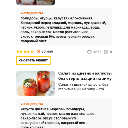
сути является красивым
овощным ассорти с богатым
вкусом, а, чтобы он хорошо
ИНГРЕДИЕНТЫ
хранился, готовим способом
помидоры,
огурцы,
капуста белокочанная,
двойной заливки, что сохранит
болгарский перец сладкий,
морковь,
лук красный,
цвет овощей, хрустящий вкус и
Запомнить меня
чеснок,
укроп,
петрушка,
для маринада:,
вода,
полезные свойства.
соль,
сахар-песок,
масло растительное,
уксус столовый 9%,
перец чёрный горошек,
ВХОД
лавровый лист
ЕЩЕ НЕ ЗАРЕГИСТРИРОВАННЫ?
70 мин
1853
0
СМОТРЕТЬ РЕЦЕПТ
Забыли пароль?
Салат из цветной капусты
без стерилизации на зиму
Салат из цветной капусты без
стерилизации на зиму – это
простой способ без заморочек,
который позволит сделать из
цветной капусты вкусную и
ИНГРЕДИЕНТЫ
полезную закуску, которой
капуста цветная,
морковь,
помидоры,
можно будет угощаться самому
лук репчатый,
чеснок,
масло растительное,
и угощать гостей круглый год. В
сахар-песок,
уксус столовый 9%,
цветной капусте много
перец чёрный горошек,
лавровый лист,
витаминов и прочих веществ,
соль крупная