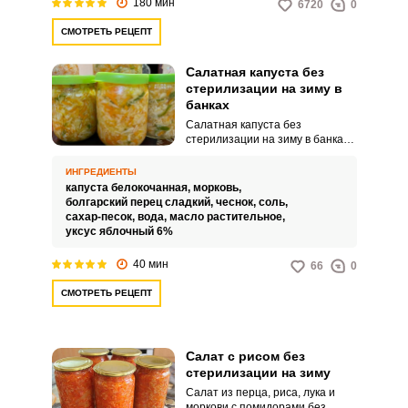
180 мин
6720
0
витаминов, которых очень уж не
хватает зимой.
СМОТРЕТЬ РЕЦЕПТ
Салатная капуста без
стерилизации на зиму в
банках
Салатная капуста без
стерилизации на зиму в банках
– это нежная и сочная закуска,
которая не только порадует вас
ИНГРЕДИЕНТЫ
свежим вкусом, но и сохранит
капуста белокочанная,
морковь,
все полезные свойства овощей.
болгарский перец сладкий,
чеснок,
соль,
Благодаря простому рецепту и
сахар-песок,
вода,
масло растительное,
быстрому приготовлению, вы
уксус яблочный 6%
сможете наслаждаться этим
замечательным салатом даже в
40 мин
66
0
самую холодную погоду.
СМОТРЕТЬ РЕЦЕПТ
Салат с рисом без
стерилизации на зиму
Салат из перца, риса, лука и
моркови с помидорами без