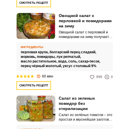
алкогольным напиткам или
СМОТРЕТЬ РЕЦЕПТ
просто употреблять как
самостоятельное блюдо.Советы
по ингредиентам:Болгарский
Овощной салат с
перец выбирайте крепкий и
перловкой и помидорами
упругий, без пятен и
на зиму
повреждений на кожуре.
Овощной салат с перловкой и
помидорами на зиму получается
невероятно питательным,
сочным и интересным по вкусу.
ИНГРЕДИЕНТЫ
Такая оригинальная заготовка
перловая крупа,
болгарский перец сладкий,
послужит гарниром для ваших
морковь,
помидоры,
лук репчатый,
горячих блюд.
масло растительное,
вода,
соль,
сахар-песок,
перец чёрный молотый,
уксус столовый 9%
60 мин
998
0
СМОТРЕТЬ РЕЦЕПТ
Салат из зеленых
помидор без
стерилизации
Салат из зелёных томатов – это
простая и вкуснейшая заготовка
на зиму. Он отлично подходит к
картофелю и прочим гарнирам.