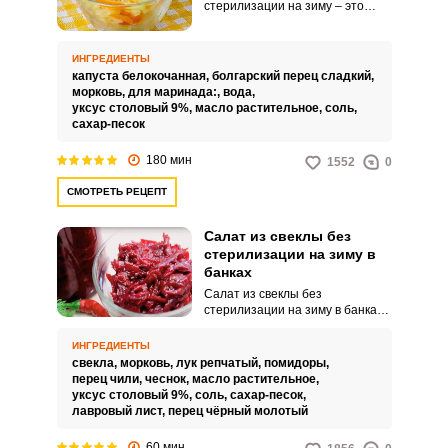
стерилизации на зиму – это
очень сочная и интересная
холодная закуска для вашего
домашнего или праздничного
ИНГРЕДИЕНТЫ
стола. Вкусная овощная
капуста белокочанная,
болгарский перец сладкий,
заготовка прекрасно дополнит
морковь,
для маринада:,
вода,
горячие основные блюда или
уксус столовый 9%,
масло растительное,
соль,
холодные мясные закуски.
сахар-песок
180 мин
1552
0
СМОТРЕТЬ РЕЦЕПТ
Салат из свеклы без
стерилизации на зиму в
банках
Салат из свеклы без
стерилизации на зиму в банках
получается вкусным и
полезным, слегка сладковатым и
ИНГРЕДИЕНТЫ
с тонкой кислой ноткой. Этот
свекла,
морковь,
лук репчатый,
помидоры,
салат можно использовать как
перец чили,
чеснок,
масло растительное,
заправку для борща, подавать к
уксус столовый 9%,
соль,
сахар-песок,
кашам, картофелю, мясу и
лавровый лист,
перец чёрный молотый
другим блюдам.
60 мин