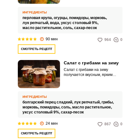
интересное угощение для
готовки посуду, которая сделана
длительного хранения.
из материалов, которые
Подавайте продукт в качестве
реагируют на кислоты,
ИНГРЕДИЕНТЫ
гарнира или дополнения к
содержащиеся в овощах.
перловая крупа,
огурцы,
помидоры,
морковь,
горячим мясным или рыбным
лук репчатый,
вода,
уксус столовый 9%,
блюдам.
масло растительное,
соль,
сахар-песок
90 мин
964
0
СМОТРЕТЬ РЕЦЕПТ
Салат с грибами на зиму
Салат с грибами на зиму
получается вкусным, ярким
внешне и ароматным. Вместе с
грибами мы добавляем овощи.
ИНГРЕДИЕНТЫ
болгарский перец сладкий,
лук репчатый,
грибы,
морковь,
помидоры,
соль,
масло растительное,
уксус столовый 9%,
сахар-песок
24 мин
867
0
СМОТРЕТЬ РЕЦЕПТ