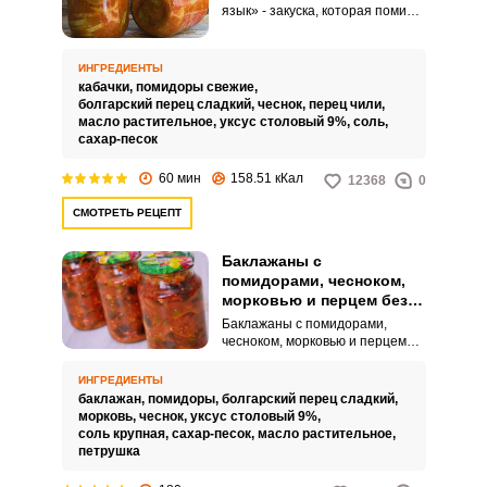
язык» - закуска, которая помимо
интересного названия обладает
множеством достоинств. Речь
идет в первую очередь об ее
ИНГРЕДИЕНТЫ
вкусовых качествах, аромате и
кабачки,
помидоры свежие,
ярком оформлении.
болгарский перец сладкий,
чеснок,
перец чили,
масло растительное,
уксус столовый 9%,
соль,
сахар-песок
60 мин
158.51 кКал
12368
0
СМОТРЕТЬ РЕЦЕПТ
Баклажаны с
помидорами, чесноком,
морковью и перцем без
стерилизации на зиму
Баклажаны с помидорами,
чесноком, морковью и перцем
без стерилизации на зиму – это
отличный вариант консервации
ИНГРЕДИЕНТЫ
на зиму, который поможет вам
баклажан,
помидоры,
болгарский перец сладкий,
сохранить на длительный срок
морковь,
чеснок,
уксус столовый 9%,
урожай, собранный на даче или
соль крупная,
сахар-песок,
масло растительное,
приусадебном участке. К слову,
петрушка
вместе с овощами, вы
сохраняете запас летних