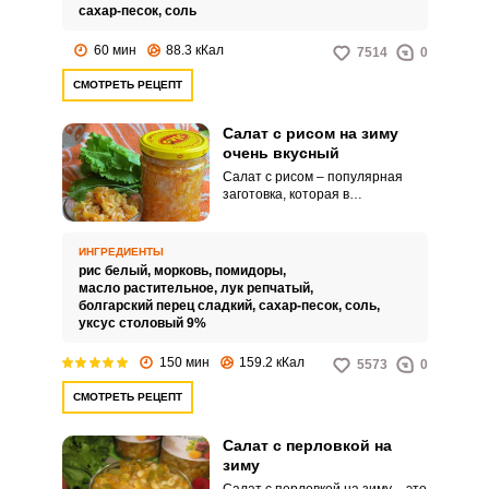
сахар-песок,
соль
60 мин
88.3 кКал
7514
0
СМОТРЕТЬ РЕЦЕПТ
Салат с рисом на зиму
очень вкусный
Салат с рисом – популярная
заготовка, которая в
значительной степени поможет
вам сэкономить время и силы
холодными зимними вечерами,
ИНГРЕДИЕНТЫ
когда хочется разнообразить
рис белый,
морковь,
помидоры,
свой рацион чем-нибудь
масло растительное,
лук репчатый,
вкусненьким. Благодаря своей
болгарский перец сладкий,
сахар-песок,
соль,
сытности такой салат можно
уксус столовый 9%
подавать в качестве гарнира, а
также в качестве
150 мин
159.2 кКал
5573
0
самостоятельного блюда.
СМОТРЕТЬ РЕЦЕПТ
Салат с перловкой на
зиму