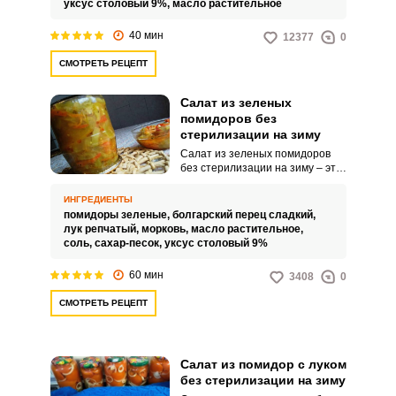
уксус столовый 9%,
масло растительное
40 мин
12377
0
СМОТРЕТЬ РЕЦЕПТ
Салат из зеленых
помидоров без
стерилизации на зиму
Салат из зеленых помидоров
без стерилизации на зиму – это
интересная заготовка для
вашего стола. Такое угощение
ИНГРЕДИЕНТЫ
получается очень сочным и
помидоры зеленые,
болгарский перец сладкий,
ярким по вкусу.
лук репчатый,
морковь,
масло растительное,
соль,
сахар-песок,
уксус столовый 9%
60 мин
3408
0
СМОТРЕТЬ РЕЦЕПТ
Салат из помидор с луком
без стерилизации на зиму