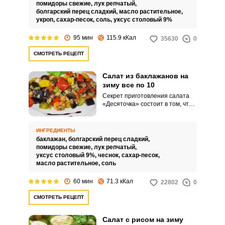
ароматным. Изумительный вкус
помидоры свежие,
лук репчатый,
салата достигается за счет
болгарский перец сладкий,
масло растительное,
удачного сочетания всех
укроп,
сахар-песок,
соль,
уксус столовый 9%
ингредиентов.
95 мин
115.9 кКал
35630
0
СМОТРЕТЬ РЕЦЕПТ
Салат из баклажанов на
зиму все по 10
Секрет приготовления салата
«Десяточка» состоит в том, что
основные ингредиенты - овощи
берутся по десять штук.
Несмотря на то, что данное
ИНГРЕДИЕНТЫ
блюдо простое и бюджетное, его
баклажан,
болгарский перец сладкий,
вкусовые качества вполне
помидоры свежие,
лук репчатый,
готовы составить конкуренцию
уксус столовый 9%,
чеснок,
сахар-песок,
более сложным салатам.
масло растительное,
соль
60 мин
71.3 кКал
22802
0
СМОТРЕТЬ РЕЦЕПТ
Салат с рисом на зиму