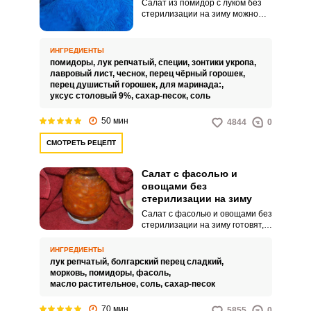
Салат из помидор с луком без
стерилизации на зиму можно
готовить, чтобы сохранить вкус и
питательные свойства свежих
овощей на длительное время.
ИНГРЕДИЕНТЫ
Такой салат можно добавлять в
помидоры,
лук репчатый,
специи,
зонтики укропа,
различные блюда, приправлять
лавровый лист,
чеснок,
перец чёрный горошек,
его маслом или уксусом,
перец душистый горошек,
для маринада:,
создавать салаты и закуски.
уксус столовый 9%,
сахар-песок,
соль
50 мин
4844
0
СМОТРЕТЬ РЕЦЕПТ
Салат с фасолью и
овощами без
стерилизации на зиму
Салат с фасолью и овощами без
стерилизации на зиму готовят,
чтобы иметь запас летних
витаминов на зиму, когда свежие
ИНГРЕДИЕНТЫ
овощи и зелень становятся
лук репчатый,
болгарский перец сладкий,
менее доступными. Такой салат
морковь,
помидоры,
фасоль,
можно хранить в холодильнике
масло растительное,
соль,
сахар-песок
или в прохладном месте и
наслаждаться им в любое время
70 мин
5855
0