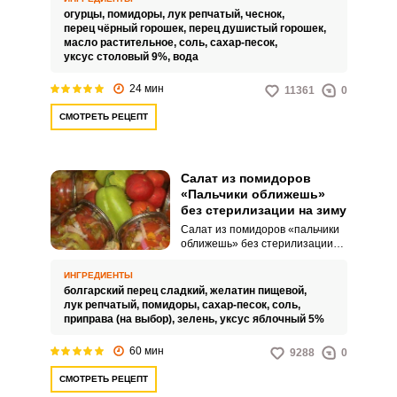
аппетитная заготовка для
огурцы,
помидоры,
лук репчатый,
чеснок,
домашнего стола. Сочные
перец чёрный горошек,
перец душистый горошек,
овощи прекрасно дополнят
масло растительное,
соль,
сахар-песок,
ваши горячие блюда, также их
уксус столовый 9%,
вода
можно просто есть с хлебом как
самостоятельную закуску.
24 мин
11361
0
СМОТРЕТЬ РЕЦЕПТ
Салат из помидоров
«Пальчики оближешь»
без стерилизации на зиму
Салат из помидоров «пальчики
оближешь» без стерилизации
на зиму выглядит
необыкновенно ярко и
ИНГРЕДИЕНТЫ
аппетитно. С душистой закуской
болгарский перец сладкий,
желатин пищевой,
привычные блюда заиграют по-
лук репчатый,
помидоры,
сахар-песок,
соль,
праздничному.
приправа (на выбор),
зелень,
уксус яблочный 5%
60 мин
9288
0
СМОТРЕТЬ РЕЦЕПТ