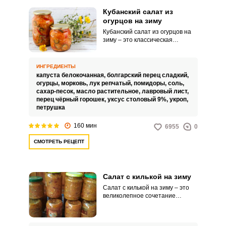
Кубанский салат из
огурцов на зиму
Кубанский салат из огурцов на
зиму – это классическая
заготовка, которой пользуются
многие хозяйки нашей
необъятной Родины. Этот салат
ИНГРЕДИЕНТЫ
в первую очередь является
капуста белокочанная,
болгарский перец сладкий,
очень вкусной закуской, которую
огурцы,
морковь,
лук репчатый,
помидоры,
соль,
можно использовать как в
сахар-песок,
масло растительное,
лавровый лист,
качестве самостоятельного
перец чёрный горошек,
уксус столовый 9%,
укроп,
блюда, так и в качестве гарнира.
петрушка
160 мин
6955
0
СМОТРЕТЬ РЕЦЕПТ
Салат с килькой на зиму
Салат с килькой на зиму – это
великолепное сочетание
нежного мяса кильки с овощами
и зеленью. Простой в
приготовлении, этот рецепт