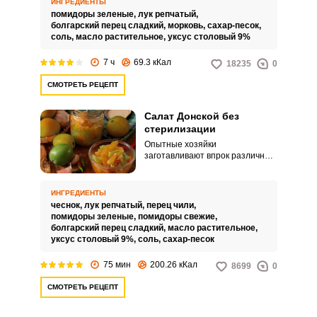
ИНГРЕДИЕНТЫ
помидоры зеленые,
лук репчатый,
болгарский перец сладкий,
морковь,
сахар-песок,
соль,
масло растительное,
уксус столовый 9%
7 ч
69.3 кКал
18235
0
СМОТРЕТЬ РЕЦЕПТ
Салат Донской без
стерилизации
Опытные хозяйки
заготавливают впрок различные
закуски и зимние салаты. Я хочу
поделиться рецептом простого
салата без стерилизации.
ИНГРЕДИЕНТЫ
чеснок,
лук репчатый,
перец чили,
помидоры зеленые,
помидоры свежие,
болгарский перец сладкий,
масло растительное,
уксус столовый 9%,
соль,
сахар-песок
75 мин
200.26 кКал
8699
0
СМОТРЕТЬ РЕЦЕПТ