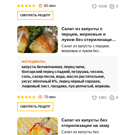
60 мин
4338
0
СМОТРЕТЬ РЕЦЕПТ
Салат из капусты с
перцем, морковью и
луком без стерилизации
на зиму в банках
Салат из капусты с перцем,
морковью и луком без
стерилизации на зиму в банках
– это отличный способ
ИНГРЕДИЕНТЫ
сохранить урожай летних
капуста белокочанная,
перец чили,
овощей на зиму, вместе с
болгарский перец сладкий,
петрушка,
чеснок,
витаминами и полезными
соль,
сахар-песок,
вода,
масло растительное,
веществами, которые в них
уксус яблочный 6%,
перец чёрный горошек,
содержатся. Такой салат
лавровый лист,
гвоздика,
лук репчатый,
морковь
отлично подойдет как
самостоятельная закуска, так и
70 мин
1081
0
в качестве гарнира к мясным или
рыбным блюдам.
СМОТРЕТЬ РЕЦЕПТ
Салат из капусты без
стерилизации на зиму
Салат из капусты без