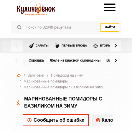
НАЙТИ
🍆
🍵
🍲
САЛАТЫ
ПЕРВЫЕ БЛЮДА
ВТОРЫЕ БЛЮДА
Окрошка
Желе из красной смородины
Варенье из в
/
Заготовки
/
Помидоры на зиму
/
Маринованные помидоры
/
Маринованные помидоры с базиликом на зиму
МАРИНОВАННЫЕ ПОМИДОРЫ С
БАЗИЛИКОМ НА ЗИМУ
Сообщить об ошибке
Калорийнос