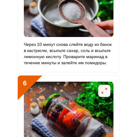
Ванадий
24 мкг
20 мкг
17.3
40
Молибден
69.5 мкг
70 мкг
14.4
33.1
Через 10 минут снова слейте воду из банок
в кастрюлю, всыпьте сахар, соль и всыпьте
лимонную кислоту. Проварите маринад в
течение минуты и залейте им помидоры.
6