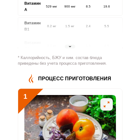
Витамин
529 мкг
900 мкг
8.5
19.6
A
Витамин
0.2 мг
1.5 мг
2.4
5.5
В1
Витамин
0.2 мг
1.8 мг
1.5
3.5
В2
* Каллорийность, БЖУ и хим. состав блюда
Витамин
приведены без учета процесса приготовления.
2.2 мг
500 мг
0.1
0.1
В4
ПРОЦЕСС ПРИГОТОВЛЕНИЯ
Витамин
0 мг
5 мг
0.1
0.3
В5
1
Витамин
0 мг
2 мг
0.3
0.7
В6
Витамин
7.7 мкг
400 мкг
0.3
0.6
В9