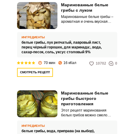
Маринованные белые
грибы с луком
Маринованные белые грибы –
ароматная и очень вкусная
закуска. Вашему вниманию
предлагается рецепт
маринованных белых грибов с
ИНГРЕДИЕНТЫ
луком.
белые грибы,
лук репчатый,
лавровый лист,
перец чёрный горошек,
для маринада:,
вода,
сахар-песок,
соль,
уксус столовый 9%
70 мин
16 кКал
10702
0
СМОТРЕТЬ РЕЦЕПТ
Маринованные белые
грибы быстрого
приготовления
Этот рецепт маринования
белых грибов можно смело
назвать самым простым из
существующих. Мало кто знает,
ИНГРЕДИЕНТЫ
что приготовить белые грибы
белые грибы,
вода,
приправа (на выбор),