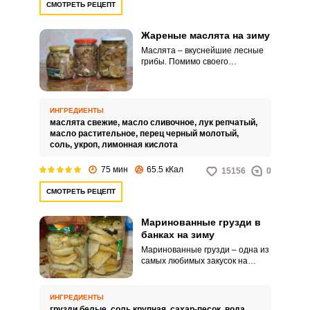
СМОТРЕТЬ РЕЦЕПТ
Жареные маслята на зиму
Маслята – вкуснейшие лесные
грибы. Помимо своего
«вкусного» лесного аромата,
маслята имеют совершенно
особенную, нежную текстуру,
которая сохраняется при
ИНГРЕДИЕНТЫ
различных способах
маслята свежие,
масло сливочное,
лук репчатый,
приготовления.
масло растительное,
перец черный молотый,
соль,
укроп,
лимонная кислота
75 мин
65.5 кКал
15156
0
СМОТРЕТЬ РЕЦЕПТ
Маринованные грузди в
банках на зиму
Маринованные грузди – одна из
самых любимых закусок на
столе. Хрустящие, ароматные,
они хороши и в качестве
дополнения к различным
ИНГРЕДИЕНТЫ
блюдам из мяса, птицы, овощей.
грузди белые,
соль крупная,
сахар-песок,
вода,