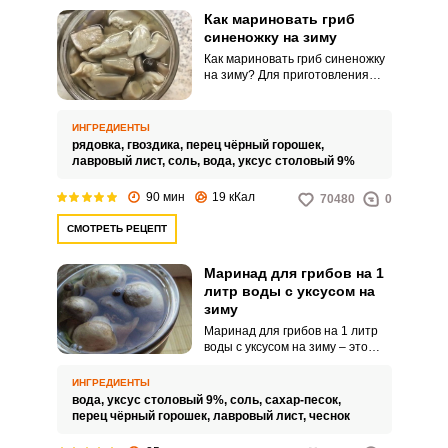
Как мариновать гриб
синеножку на зиму
Как мариновать гриб синеножку
на зиму? Для приготовления
закуски потребуется
минимальное количество
доступных ингредиентов.
ИНГРЕДИЕНТЫ
Синеножки получаются
рядовка,
гвоздика,
перец чёрный горошек,
ароматными, хрустящими и
лавровый лист,
соль,
вода,
уксус столовый 9%
очень вкусными.
90 мин
19 кКал
70480
0
СМОТРЕТЬ РЕЦЕПТ
Маринад для грибов на 1
литр воды с уксусом на
зиму
Маринад для грибов на 1 литр
воды с уксусом на зиму – это
консервирующая жидкость,
которую используют для
ИНГРЕДИЕНТЫ
засолки и сохранения грибов на
вода,
уксус столовый 9%,
соль,
сахар-песок,
длительное время, обычно на
перец чёрный горошек,
лавровый лист,
чеснок
зиму. Этот маринад состоит из
воды, уксуса, соли, сахара и