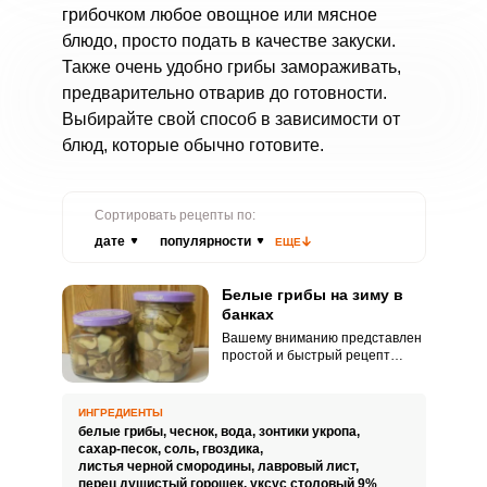
грибочком любое овощное или мясное
блюдо, просто подать в качестве закуски.
Также очень удобно грибы замораживать,
предварительно отварив до готовности.
Выбирайте свой способ в зависимости от
блюд, которые обычно готовите.
Сортировать рецепты по:
дате
популярности
ЕЩЕ
Белые грибы на зиму в
банках
Вашему вниманию представлен
простой и быстрый рецепт
приготовления белых грибов на
зиму. Грибы – одна из любимых
заготовок в каждой семье, без
ИНГРЕДИЕНТЫ
подобной закуски не обходится
белые грибы,
чеснок,
вода,
зонтики укропа,
ни один заготовительный сезон.
сахар-песок,
соль,
гвоздика,
листья черной смородины,
лавровый лист,
перец душистый горошек,
уксус столовый 9%