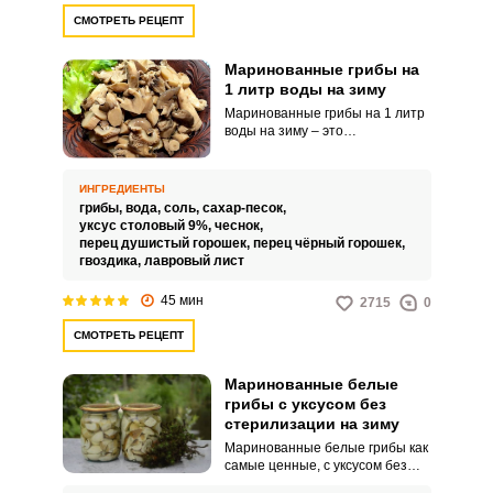
СМОТРЕТЬ РЕЦЕПТ
Маринованные грибы на
1 литр воды на зиму
Маринованные грибы на 1 литр
воды на зиму – это
универсальный способ
заготовки, который точно стоит
взять на заметку. С нашим
ИНГРЕДИЕНТЫ
рецептом вы заметно упростите
грибы,
вода,
соль,
сахар-песок,
кулинарный процесс, а готовые
уксус столовый 9%,
чеснок,
грибы выйдут невероятно
перец душистый горошек,
перец чёрный горошек,
ВХОД НА САЙТ
РЕГИСТРАЦИЯ
хрустящими, сочными и
гвоздика,
лавровый лист
аппетитными.
45 мин
2715
0
Войдите
СМОТРЕТЬ РЕЦЕПТ
с помощью социальных сетей:
Маринованные белые
грибы с уксусом без
стерилизации на зиму
или
Маринованные белые грибы как
самые ценные, с уксусом без
стерилизации на зиму являются