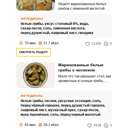
Рецепт маринованных белых
грибов с лимонной кислотой
создан специально для тех, кто
хочет наслаждаться сочными
ИНГРЕДИЕНТЫ
грибами в холодное время года,
белые грибы,
уксус столовый 9%,
вода,
и при этом не хочет тратить на
сахар-песок,
соль,
лимонная кислота,
их заготовку много времени и
перец душистый,
лавровый лист,
гвоздика
сил. С ним вы быстро и просто
приготовите вкусные и
70 мин
21.7 кКал
11385
0
ароматные маринованные
белые грибы для всей семьи.
СМОТРЕТЬ РЕЦЕПТ
Маринованные белые
грибы с чесноком
Мало что так украшает стол, как
ароматные и сочные грибы.
Маринованные белые грибы с
чесноком так и притягивают
взгляды всех домочадцев и
ИНГРЕДИЕНТЫ
гостей за столом.
белые грибы,
чеснок,
уксусная эссенция,
соль,
перец чёрный горошек,
перец душистый горошек,
лавровый лист,
мускатный орех,
сахар-песок,
мука пшеничная,
соль,
перец черный молотый
45 мин
26.1 кКал
7639
0