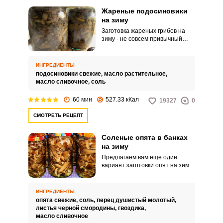
Жареные подосиновики
на зиму
Заготовка жареных грибов на
зиму - не совсем привычный
вариант. Подосиновики
обжариваются в большом
количестве масла, после чего
ИНГРЕДИЕНТЫ
консервируются в банках без
подосиновики свежие,
масло растительное,
добавления специй.
масло сливочное,
соль
60 мин
527.33 кКал
19327
0
СМОТРЕТЬ РЕЦЕПТ
Соленые опята в банках
на зиму
Предлагаем вам еще один
вариант заготовки опят на зиму
- с добавлением специй и
сливочного масла.
Мариноваться грибы будут в
ИНГРЕДИЕНТЫ
собственном соку, затем
опята свежие,
соль,
перец душистый молотый,
проходят стадию стерилизации
листья черной смородины,
гвоздика,
и снова отправляются
масло сливочное
мариноваться на длительный