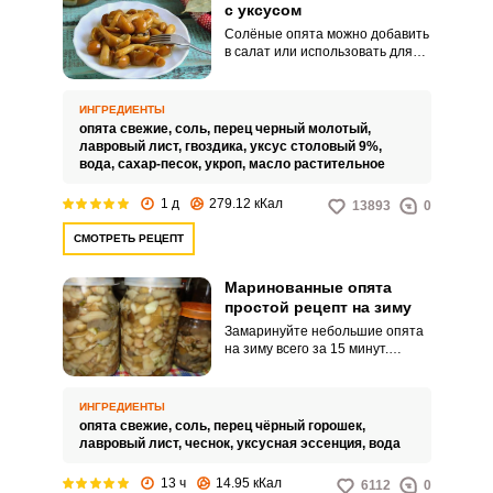
с уксусом
Солёные опята можно добавить
в салат или использовать для
приготовления супа, а можно
заправить маслом и
измельчённым луком и подать в
ИНГРЕДИЕНТЫ
виде закуски. Уксус для
опята свежие,
соль,
перец черный молотый,
заготовки лучше заменить его
лавровый лист,
гвоздика,
уксус столовый 9%,
яблочным, он и полезнее и
вода,
сахар-песок,
укроп,
масло растительное
менее резкий, чем столовый.
1 д
279.12 кКал
13893
0
СМОТРЕТЬ РЕЦЕПТ
Маринованные опята
простой рецепт на зиму
Замаринуйте небольшие опята
на зиму всего за 15 минут.
Готовы эти ароматные и
нежные грибы будут уже на
следующий день.
ИНГРЕДИЕНТЫ
опята свежие,
соль,
перец чёрный горошек,
лавровый лист,
чеснок,
уксусная эссенция,
вода
13 ч
14.95 кКал
6112
0