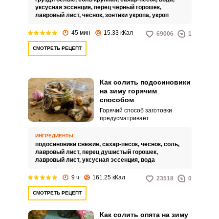
уксусная эссенция,
перец чёрный горошек,
лавровый лист,
чеснок,
зонтики укропа,
укроп
45 мин
15.33 кКал
69006
1
СМОТРЕТЬ РЕЦЕПТ
Как солить подосиновики
на зиму горячим
способом
Горячий способ заготовки
предусматривает
предварительное отваривание
грибов. Засоленные
ИНГРЕДИЕНТЫ
подосиновики станут
подосиновики свежие,
сахар-песок,
чеснок,
соль,
прекрасной закуской на любом
лавровый лист,
перец душистый горошек,
банкете и могут быть
лавровый лист,
уксусная эссенция,
вода
использованы в приготовлении
супов.
9 ч
161.25 кКал
23518
0
СМОТРЕТЬ РЕЦЕПТ
Как солить опята на зиму