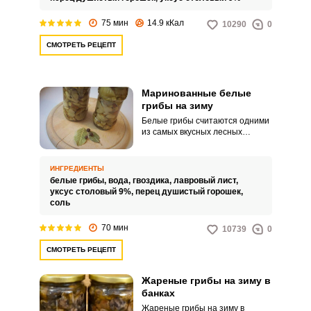
75 мин
14.9 кКал
10290
0
СМОТРЕТЬ РЕЦЕПТ
Маринованные белые
грибы на зиму
Белые грибы считаются одними
из самых вкусных лесных
грибов. Белые грибы
употребляют в пищу в сухом,
вареном, жареном виде, а также
ИНГРЕДИЕНТЫ
в соленом и маринованном
белые грибы,
вода,
гвоздика,
лавровый лист,
виде.
уксус столовый 9%,
перец душистый горошек,
соль
70 мин
10739
0
СМОТРЕТЬ РЕЦЕПТ
Жареные грибы на зиму в
банках
Жареные грибы на зиму в