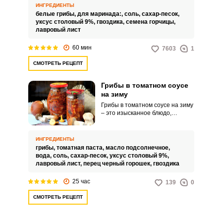
деликатесной заготовкой. Они
ИНГРЕДИЕНТЫ
особенно хороши для супов,
белые грибы,
для маринада:,
соль,
сахар-песок,
слоеных салатов и других блюд,
уксус столовый 9%,
гвоздика,
семена горчицы,
так как существенно меняют их
лавровый лист
вкус.
Запомнить меня
60 мин
7603
1
СМОТРЕТЬ РЕЦЕПТ
ВХОД
Грибы в томатном соусе
ЕЩЕ НЕ ЗАРЕГИСТРИРОВАННЫ?
на зиму
Грибы в томатном соусе на зиму
Забыли пароль?
– это изысканное блюдо,
которое покорит ваше сердце
своим богатым вкусом и
ароматом. Сочные грибы,
ИНГРЕДИЕНТЫ
маринованные в насыщенном
грибы,
томатная паста,
масло подсолнечное,
томатном соусе с чесноком и
вода,
соль,
сахар-песок,
уксус столовый 9%,
специями, станут настоящим
лавровый лист,
перец черный горошек,
гвоздика
украшением вашего стола.
25 час
139
0
СМОТРЕТЬ РЕЦЕПТ