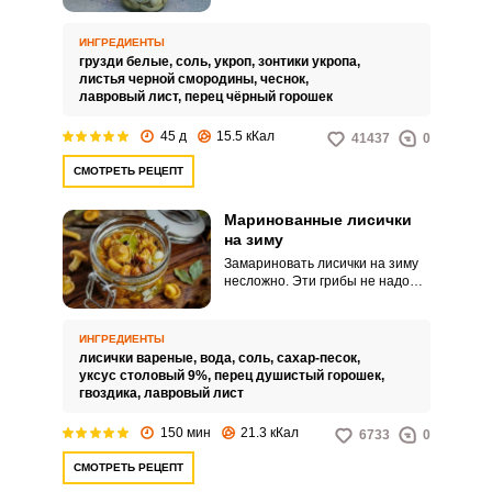
деликатесной закуской на
любом столе. Это блюдо высоко
оценивают мужчины.
ИНГРЕДИЕНТЫ
грузди белые,
соль,
укроп,
зонтики укропа,
листья черной смородины,
чеснок,
лавровый лист,
перец чёрный горошек
45 д
15.5 кКал
41437
0
СМОТРЕТЬ РЕЦЕПТ
Маринованные лисички
на зиму
Замариновать лисички на зиму
несложно. Эти грибы не надо
чистить, они не червивые и не
требуют дополнительной
обработки.
ИНГРЕДИЕНТЫ
лисички вареные,
вода,
соль,
сахар-песок,
уксус столовый 9%,
перец душистый горошек,
гвоздика,
лавровый лист
150 мин
21.3 кКал
6733
0
СМОТРЕТЬ РЕЦЕПТ