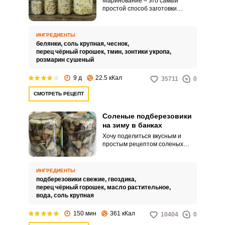
Маринование – это самый
простой способ заготовки
белянок. Грибы маринуются под
гнетом в соленом рассоле со
специями около недели, после
ИНГРЕДИЕНТЫ
чего их можно дегустировать.
белянки,
соль крупная,
чеснок,
перец чёрный горошек,
тмин,
зонтики укропа,
розмарин сушеный
9 д
22.5 кКал
35711
0
СМОТРЕТЬ РЕЦЕПТ
Соленые подберезовики
на зиму в банках
Хочу поделиться вкусным и
простым рецептом соленых
подберезовиков в банках на
зиму. Сразу хочу отметить, что
для соления и маринования
ИНГРЕДИЕНТЫ
всех грибов, не только
подберезовики свежие,
гвоздика,
подберезовиков, нужно
перец чёрный горошек,
масло растительное,
выбирать экземпляры среднего
вода,
соль крупная
и маленького размера.
150 мин
361 кКал
10404
0