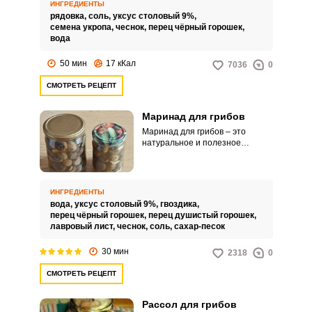
уксусом? Рядовки – очень
ИНГРЕДИЕНТЫ
вкусные грибы с мясистой
рядовка,
соль,
уксус столовый 9%,
мякотью. По-другому их также
семена укропа,
чеснок,
перец чёрный горошек,
называют подтопольниками или
вода
песочниками.
50 мин
17 кКал
7036
0
СМОТРЕТЬ РЕЦЕПТ
Маринад для грибов
Маринад для грибов – это
натуральное и полезное
средство, предназначенное для
консервации, которое поможет
сохранить весь вкус грибного
урожая. Ароматные специи и
ИНГРЕДИЕНТЫ
травы, залитые соленой водой,
вода,
уксус столовый 9%,
гвоздика,
создают идеальную среду для
перец чёрный горошек,
перец душистый горошек,
заполнения банок со свежими
лавровый лист,
чеснок,
соль,
сахар-песок
грибами.
30 мин
2318
0
СМОТРЕТЬ РЕЦЕПТ
Рассол для грибов