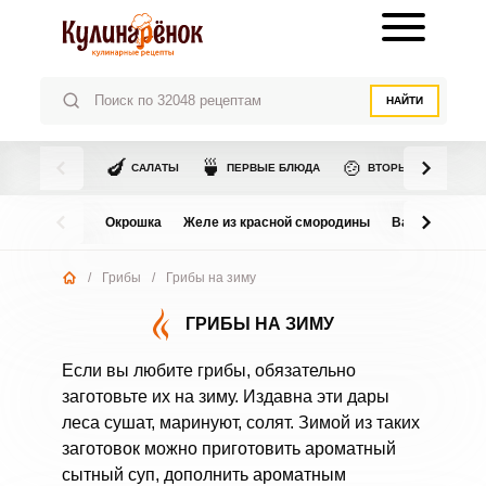
НАЙТИ
🍆
🍵
🍲
САЛАТЫ
ПЕРВЫЕ БЛЮДА
ВТОРЫЕ БЛЮДА
Окрошка
Желе из красной смородины
Варенье из в
/
Грибы
/
Грибы на зиму
ГРИБЫ НА ЗИМУ
Если вы любите грибы, обязательно
заготовьте их на зиму. Издавна эти дары
леса сушат, маринуют, солят. Зимой из таких
заготовок можно приготовить ароматный
сытный суп, дополнить ароматным