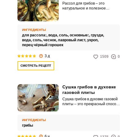
Рассол для грибов – это
натуральное и полезное
средство, предназначенное для
консервации, которое поможет
сохранить весь вкус грибного
урожая. Ароматные специи и
ИНГРЕДИЕНТЫ
травы, залитые соленой водой,
для рассола:,
вода,
соль,
основные:,
грузди,
создают идеальную среду для
вода,
соль,
чеснок,
лавровый лист,
укроп,
заполнения банок со свежими
перец чёрный горошек
грибами.
3 д
1509
0
СМОТРЕТЬ РЕЦЕПТ
Сушка грибов в духовке
газовой плиты
Сушка грибов в духовке газовой
плиты – это прекрасный способ
запастиcь на зиму грибами.
Сухие грибочки хорошо
подходят для приготовления
ИНГРЕДИЕНТЫ
супов, соусов и даже в виде
грибы
приправы.
6 ч