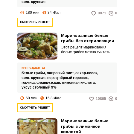
можно довольно быстро, не
соль крупная
затрачивая несколько суток на
это.
180 мин
34 кКал
9871
0
СМОТРЕТЬ РЕЦЕПТ
Маринованные белые
грибы без стерилизации
Этот рецепт маринования
белых грибов можно считать
классическим. Маринование без
последующей стерилизации
заготовки очень упрощает и
ИНГРЕДИЕНТЫ
укорачивает процесс
белые грибы,
лавровый лист,
сахар-песок,
приготовления.
соль крупная,
перец чёрный горошек,
горчица французская,
лимонная кислота,
уксус столовый 9%
60 мин
16.8 кКал
10805
0
СМОТРЕТЬ РЕЦЕПТ
Маринованные белые
грибы с лимонной
кислотой