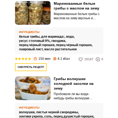
Маринованные белые
грибы с маслом на зиму
Маринованные белые грибы с
маслом на зиму вкусные и
выглядят очень аппетитно! В
данном рецепте маринования
на зиму белых грибов
ИНГРЕДИЕНТЫ
предлагается после варки
белые грибы,
для маринада:,
вода,
боровиков в маринаде залить
уксус столовый 9%,
гвоздика,
грибы в банках небольшим
перец чёрный горошек,
перец чёрный горошек,
количеством растительного
лавровый лист,
масло растительное
масла. Банки закрываются
капроновыми крышками.
150 мин
6.1 кКал
19167
0
СМОТРЕТЬ РЕЦЕПТ
Грибы волнушки
холодной засолки на
зиму
Пробовали ли вы когда-
нибудь грибы волнушки
холодной засолки на зиму?
Предлагаю воспользоваться
ИНГРЕДИЕНТЫ
достаточно простым и быстрым
волнушки,
листья черной смородины,
рецептом и приготовить
зонтики укропа,
соль,
перец душистый горошек,