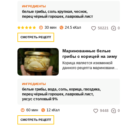
рецепт предполагает засолку
горячим способом, а при таком
ИНГРЕДИЕНТЫ
методе время просаливания
белые грибы,
соль крупная,
чеснок,
сокращается до недели.
перец чёрный горошек,
лавровый лист
30 мин
24.5 кКал
50221
0
СМОТРЕТЬ РЕЦЕПТ
Маринованные белые
грибы с корицей на зиму
Корица является изюминкой
данного рецепта маринования
белых грибов с корицей на зиму.
Она придает боровикам особый
пикантный вкус.
ИНГРЕДИЕНТЫ
белые грибы,
вода,
соль,
корица,
гвоздика,
перец чёрный горошек,
лавровый лист,
уксус столовый 9%
60 мин
12 кКал
9448
0
СМОТРЕТЬ РЕЦЕПТ