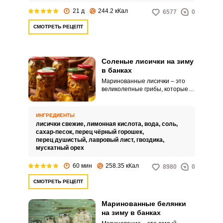
срок.
21 д
244.2 кКал
6577
0
СМОТРЕТЬ РЕЦЕПТ
Соленые лисички на зиму
в банках
Маринованные лисички – это
великолепные грибы, которые
не доставят вам особых хлопот
при их заготовке. Главное
условие – это хорошо промыть
ИНГРЕДИЕНТЫ
их от песка и сора.
лисички свежие,
лимонная кислота,
вода,
соль,
сахар-песок,
перец чёрный горошек,
перец душистый,
лавровый лист,
гвоздика,
мускатный орех
60 мин
258.35 кКал
8980
0
СМОТРЕТЬ РЕЦЕПТ
Маринованные белянки
на зиму в банках