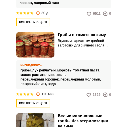
вкусные, плотные и хрустящие
чеснок,
лавровый лист
волнушки, которые практически
не отнимут у вас времени. Они
30 д
6511
0
хранятся всю зиму, их хорошо
использовать для
СМОТРЕТЬ РЕЦЕПТ
приготовления любимых закусок
и аппетитных салатов.
Грибы в томате на зиму
Вкусным вариантом грибной
заготовки для зимнего стола
будут у вас грибы в томате на
зиму. Грибы для этой закуски
подходят любые, только важно,
чтобы были крепкими и
ИНГРЕДИЕНТЫ
здоровыми.
грибы,
лук репчатый,
морковь,
томатная паста,
масло растительное,
соль,
перец чёрный горошек,
перец чёрный молотый,
лавровый лист,
вода
120 мин
1325
0
СМОТРЕТЬ РЕЦЕПТ
Белые маринованные
грибы без стерилизации
на зиму