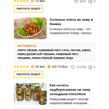
25 мин
3207
0
различных ароматических
приправ, таких как черный
СМОТРЕТЬ РЕЦЕПТ
перец, лавровый лист и чеснок.
Соленые опята на зиму в
банках
Соленые опята на зиму – это
традиционное блюдо, хорошо
подходящее к другим блюдам и
нередко использующееся в
качестве самостоятельной
ИНГРЕДИЕНТЫ
закуски.Опята, как и иные виды
опята свежие,
лавровый лист,
соль,
чеснок,
укроп,
грибов – отличный источник
перец душистый горошек,
лавровый лист,
белка и аминокислот. Низкое
гвоздика,
перец чёрный горошек,
вода
содержание калорий в них
компенсируется более тяжелой
65 мин
160.74 кКал
125394
0
усвояемостью, поэтому
желательно перед
СМОТРЕТЬ РЕЦЕПТ
применением в еду тщательно
отваривать их.
Как солить
подберезовики на зиму
холодным способом
Перед вами рецепт засолки
подберезовиков холодным
способом на зиму. Данный