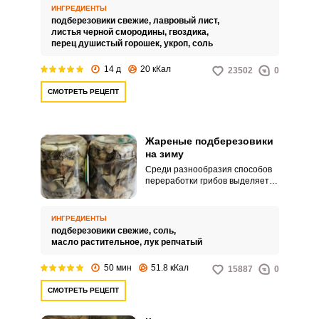
способ является более
ИНГРЕДИЕНТЫ
длительным и трудоемким.
подберезовики свежие,
лавровый лист,
листья черной смородины,
гвоздика,
перец душистый горошек,
укроп,
соль
14 д
20 кКал
23502
0
СМОТРЕТЬ РЕЦЕПТ
Жареные подберезовики
на зиму
Среди разнообразия способов
переработки грибов выделяется
именно жарка. Жареные грибы
всегда получаются очень
вкусными.
ИНГРЕДИЕНТЫ
подберезовики свежие,
соль,
масло растительное,
лук репчатый
50 мин
51.8 кКал
15887
0
СМОТРЕТЬ РЕЦЕПТ