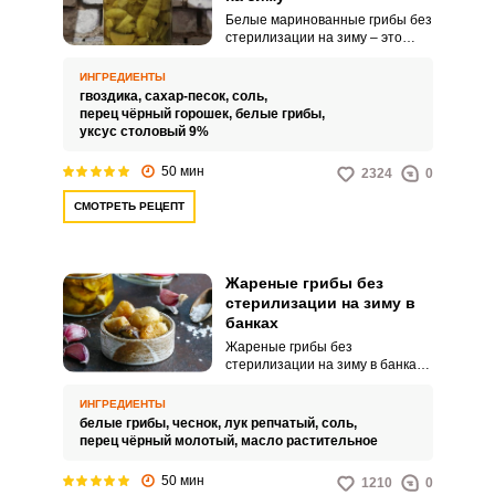
Белые маринованные грибы без
стерилизации на зиму – это
деликатес, который доступен
абсолютно всем. Грибы всегда
ИНГРЕДИЕНТЫ
великолепно смотрятся на
гвоздика,
сахар-песок,
соль,
столе, только дополните их
перец чёрный горошек,
белые грибы,
репчатым луком и свежей
уксус столовый 9%
зеленью.
50 мин
2324
0
СМОТРЕТЬ РЕЦЕПТ
Жареные грибы без
стерилизации на зиму в
банках
Жареные грибы без
стерилизации на зиму в банках
– это интересная и питательная
заготовка для вашего стола.
ИНГРЕДИЕНТЫ
Такое грибное угощение
белые грибы,
чеснок,
лук репчатый,
соль,
порадует не только ярким
перец чёрный молотый,
масло растительное
вкусом, но и аппетитным
внешним видом.
50 мин
1210
0