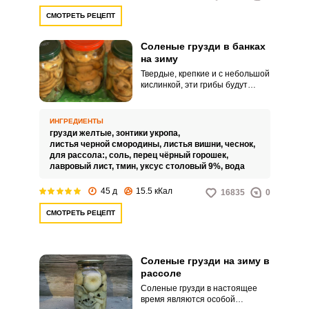
СМОТРЕТЬ РЕЦЕПТ
Соленые грузди в банках
на зиму
Твердые, крепкие и с небольшой
кислинкой, эти грибы будут
изюминкой вашего стола. В
данном рецепте вам
предлагается засолить грузди
ИНГРЕДИЕНТЫ
горячим способом и в банках.
грузди желтые,
зонтики укропа,
листья черной смородины,
листья вишни,
чеснок,
для рассола:,
соль,
перец чёрный горошек,
лавровый лист,
тмин,
уксус столовый 9%,
вода
45 д
15.5 кКал
16835
0
СМОТРЕТЬ РЕЦЕПТ
Соленые грузди на зиму в
рассоле
Соленые грузди в настоящее
время являются особой