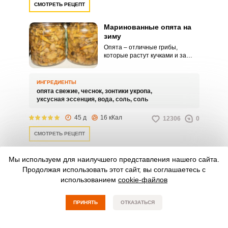
СМОТРЕТЬ РЕЦЕПТ
Маринованные опята на
зиму
Опята – отличные грибы,
которые растут кучками и за
ними не нужно долго охотиться,
чтобы собрать большое
количество. Если вы любите
ИНГРЕДИЕНТЫ
маринованные грибы, то
опята свежие,
чеснок,
зонтики укропа,
советую воспользоваться этим
уксусная эссенция,
вода,
соль,
соль
рецептом и приготовить
вкуснейшие маринованные
45 д
16 кКал
12306
0
опята на зиму.
СМОТРЕТЬ РЕЦЕПТ
Мы используем для наилучшего представления нашего сайта.
Грузди в томате на зиму
Продолжая использовать этот сайт, вы соглашаетесь с
использованием
cookie-файлов
Если вы хотите приготовить
интересную и необычную
закуску из грибов, то
ПРИНЯТЬ
ОТКАЗАТЬСЯ
приготовьте грузди в томате на
зиму, которые получаются
сочными, хрустящими и
ИНГРЕДИЕНТЫ