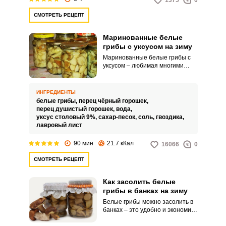
1375
0
СМОТРЕТЬ РЕЦЕПТ
Маринованные белые
грибы с уксусом на зиму
Маринованные белые грибы с
уксусом – любимая многими
закуска, которая также отлично
сможет украсить любой
праздничный стол. Заготовить
ИНГРЕДИЕНТЫ
белые грибы на зиму несложно.
белые грибы,
перец чёрный горошек,
перец душистый горошек,
вода,
уксус столовый 9%,
сахар-песок,
соль,
гвоздика,
лавровый лист
90 мин
21.7 кКал
16066
0
СМОТРЕТЬ РЕЦЕПТ
Как засолить белые
грибы в банках на зиму
Белые грибы можно засолить в
банках – это удобно и экономит
место при хранении. Данный