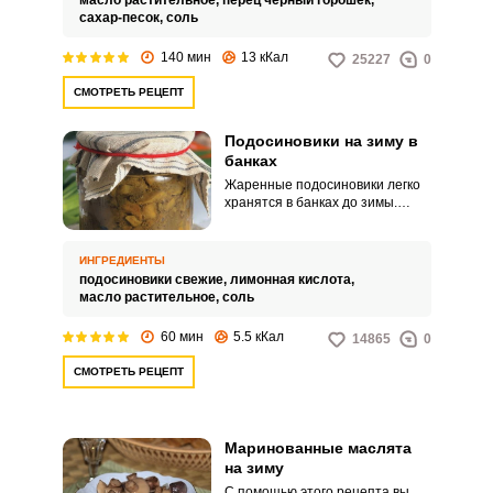
масло растительное,
перец чёрный горошек,
сахар-песок,
соль
140 мин
13 кКал
25227
0
СМОТРЕТЬ РЕЦЕПТ
Подосиновики на зиму в
банках
Жаренные подосиновики легко
хранятся в банках до зимы.
Рецепт очень простой, поэтому
даже у новичков-консерваторов
получится сохранить
ИНГРЕДИЕНТЫ
аппетитные грибочки на зиму.
подосиновики свежие,
лимонная кислота,
масло растительное,
соль
60 мин
5.5 кКал
14865
0
СМОТРЕТЬ РЕЦЕПТ
Маринованные маслята
на зиму
С помощью этого рецепта вы