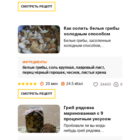
СМОТРЕТЬ РЕЦЕПТ
Как солить белые грибы
холодным способом
Белые грибы, засоленные
холодным способом,
существенно отличаются по
вкусу от маринованных. Кислота
в таких грибах натуральная, не
ИНГРЕДИЕНТЫ
уксусная, а текстура хрустящая,
белые грибы,
соль крупная,
лавровый лист,
плотная, характерная для
перец чёрный горошек,
чеснок,
листья хрена
солений.
20 мин
24.5 кКал
34443
0
СМОТРЕТЬ РЕЦЕПТ
Гриб рядовка
маринованная с 9
процентным уксусом
Пробовали ли вы когда-
нибудь гриб рядовка
маринованная с 9 процентным