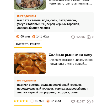
легко приготовите аппетитные
маслята на зиму. Маринование
маслят так, как описано ниже,
считается классическим.
ИНГРЕДИЕНТЫ
маслята свежие,
вода,
соль,
сахар-песок,
уксус столовый 9%,
перец чёрный горошек,
лавровый лист,
чеснок
60 мин
14.1 кКал
12006
0
СМОТРЕТЬ РЕЦЕПТ
Солёные рыжики на зиму
Блюда из рыжиков чрезвычайно
популярны в кухне нашей
страны. И это совсем не
удивительно: этот гриб широко
распространен на нашей
территории, и наши предки
ИНГРЕДИЕНТЫ
издавна использовали его для
рыжики свежие,
вода,
перец чёрный горошек,
приготовления обедов для всей
перец душистый горошек,
корица,
лавровый лист,
семьи.
листья черной смородины,
гвоздика,
соль
60 мин
22 кКал
41087
0