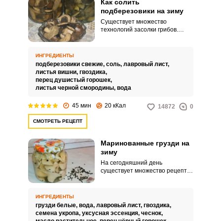
Как солить
подберезовики на зиму
Существует множество
технологий засолки грибов.
Перед вами простой и
доступный рецепт засолки
подберезовиков на зиму.
ИНГРЕДИЕНТЫ
подберезовики свежие,
соль,
лавровый лист,
листья вишни,
гвоздика,
перец душистый горошек,
листья черной смородины,
вода
45 мин
20 кКал
14872
0
СМОТРЕТЬ РЕЦЕПТ
Маринованные грузди на
зиму
На сегодняшний день
существует множество рецептов
маринованных грибов на зиму.
Не исключением являются и
грузди.
ИНГРЕДИЕНТЫ
грузди белые,
вода,
лавровый лист,
гвоздика,
семена укропа,
уксусная эссенция,
чеснок,