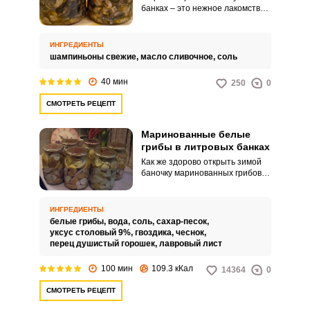
банках – это нежное лакомство,
которое способно радовать
своим изысканным вкусом в
любое время года. Сочные
ИНГРЕДИЕНТЫ
шляпки грибов, обжаренные со
шампиньоны свежие,
масло сливочное,
соль
сливочным маслом, наполнят
ваш дом ароматом лесных
40 мин
250
0
ноток.
СМОТРЕТЬ РЕЦЕПТ
Маринованные белые
грибы в литровых банках
Как же здорово открыть зимой
баночку маринованных грибов и
насладиться их насыщенным
вкусом! Маринованные белые
грибы – невероятно вкусная
ИНГРЕДИЕНТЫ
закуска, которая не только
белые грибы,
вода,
соль,
сахар-песок,
порадует близких, но и украсит
уксус столовый 9%,
гвоздика,
чеснок,
праздничный стол. Такая
перец душистый горошек,
лавровый лист
грибная закуска расходится
очень быстро, потому лучше ее
100 мин
109.3 кКал
14364
0
заготавливать в больших
объемах, практично это делать
СМОТРЕТЬ РЕЦЕПТ
в литровых банках.