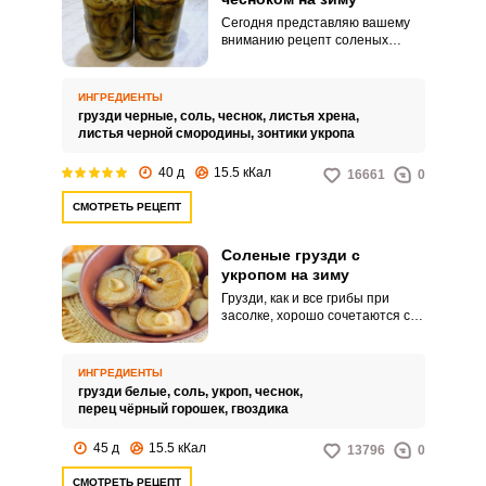
Сегодня представляю вашему
вниманию рецепт соленых
черных груздей с чесноком на
зиму. Чеснок хозяйки нечасто
добавляют в соленые грузди,
ИНГРЕДИЕНТЫ
так как он перебивает вкус
грузди черные,
соль,
чеснок,
листья хрена,
грибов, но есть и любители
листья черной смородины,
зонтики укропа
чесночных солений.
40 д
15.5 кКал
16661
0
СМОТРЕТЬ РЕЦЕПТ
Соленые грузди с
укропом на зиму
Грузди, как и все грибы при
засолке, хорошо сочетаются с
укропом. Укропа не жалейте и
можете добавить его в виде
зонтиков, и семена и свежий.
ИНГРЕДИЕНТЫ
грузди белые,
соль,
укроп,
чеснок,
перец чёрный горошек,
гвоздика
45 д
15.5 кКал
13796
0
СМОТРЕТЬ РЕЦЕПТ