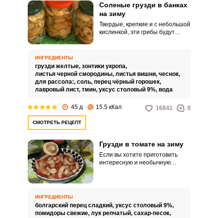
Соленые грузди в банках
на зиму
Твердые, крепкие и с небольшой
кислинкой, эти грибы будут
изюминкой вашего стола. В
данном рецепте вам
предлагается засолить грузди
ИНГРЕДИЕНТЫ
горячим способом и в банках.
грузди желтые,
зонтики укропа,
листья черной смородины,
листья вишни,
чеснок,
для рассола:,
соль,
перец чёрный горошек,
лавровый лист,
тмин,
уксус столовый 9%,
вода
45 д
15.5 кКал
16841
0
СМОТРЕТЬ РЕЦЕПТ
Грузди в томате на зиму
Если вы хотите приготовить
интересную и необычную
закуску из грибов, то
приготовьте грузди в томате на
зиму, которые получаются
сочными, хрустящими и
ИНГРЕДИЕНТЫ
достаточно аппетитными. Яркая
болгарский перец сладкий,
уксус столовый 9%,
закуска из груздей порадует и
помидоры свежие,
лук репчатый,
сахар-песок,
удивит всех, кто попробует ее