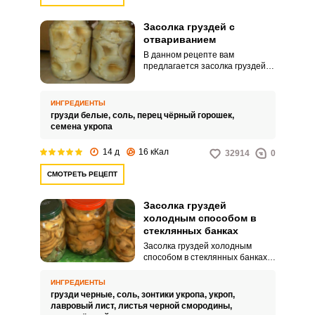
Засолка груздей с
отвариванием
В данном рецепте вам
предлагается засолка груздей с
отвариванием. Грузди не
вымачиваются, а отвариваются.
ИНГРЕДИЕНТЫ
грузди белые,
соль,
перец чёрный горошек,
семена укропа
14 д
16 кКал
32914
0
СМОТРЕТЬ РЕЦЕПТ
Засолка груздей
холодным способом в
стеклянных банках
Засолка груздей холодным
способом в стеклянных банках
будет для вас простым и
быстрым способом заготовки
ИНГРЕДИЕНТЫ
грибов на зиму. Грузди
грузди черные,
соль,
зонтики укропа,
укроп,
получаются хрустящими и
лавровый лист,
листья черной смородины,
соединяют естественный