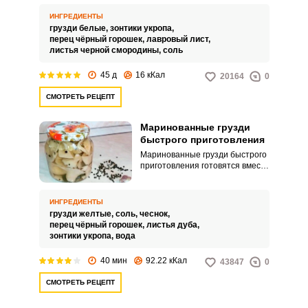
капроновой крышкой. Процесс
приготовления нельзя назвать
ИНГРЕДИЕНТЫ
быстрым, однако результат
грузди белые,
зонтики укропа,
полностью оправдывает
перец чёрный горошек,
лавровый лист,
большие затраты времени и
листья черной смородины,
соль
сил.
45 д
16 кКал
20164
0
СМОТРЕТЬ РЕЦЕПТ
Маринованные грузди
быстрого приготовления
Маринованные грузди быстрого
приготовления готовятся вместо
длительного вымачивания в
подсоленной воде, трехкратным
отвариванием грибов и
ИНГРЕДИЕНТЫ
провариванием в маринаде.
грузди желтые,
соль,
чеснок,
Хрустящий вкус груздей немного
перец чёрный горошек,
листья дуба,
теряется, но это
зонтики укропа,
вода
компенсируется вкусом
маринада с пряностями.
40 мин
92.22 кКал
43847
0
СМОТРЕТЬ РЕЦЕПТ