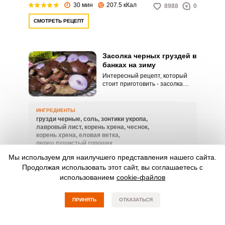
30 мин
207.5 кКал
8988
0
СМОТРЕТЬ РЕЦЕПТ
Засолка черных груздей в
банках на зиму
Интересный рецепт, который
стоит приготовить - засолка
черных груздей в банках на
зиму. Каждая хозяйка хочет так
засолить грузди, чтобы они
ИНГРЕДИЕНТЫ
имели хрустящий вкус и
грузди черные,
соль,
зонтики укропа,
замечательный аромат.
лавровый лист,
корень хрена,
чеснок,
корень хрена,
еловая ветка,
перец душистый горошек
Мы используем для наилучшего представления нашего сайта.
60 д
30 кКал
19318
0
Продолжая использовать этот сайт, вы соглашаетесь с
использованием
cookie-файлов
СМОТРЕТЬ РЕЦЕПТ
ПРИНЯТЬ
ОТКАЗАТЬСЯ
НАЗАД
1
2
ВПЕРЕД