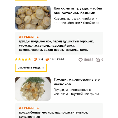
Как солить грузди, чтобы
они остались белыми
Как солить грузди, чтобы они
остались белыми? Узнайте это
из нашего рецепта! Ароматная
закуска замечательно подойдет
к любому горячему блюду.
ИНГРЕДИЕНТЫ
Соленые грузди получаются
грузди,
вода,
чеснок,
перец душистый горошек,
сочными и хрустящими.
уксусная эссенция,
лавровый лист,
семена укропа,
сахар-песок,
гвоздика,
соль
2 д
14.3 кКал
50683
0
СМОТРЕТЬ РЕЦЕПТ
Грузди, маринованные с
чесноком
Грузди, маринованные с
чесноком – вкуснейшие грибы с
плотной текстурой, которые
замечательно подходят для
засолки и маринования.
ИНГРЕДИЕНТЫ
Ароматная закуска
грузди белые,
чеснок,
масло растительное,
замечательно украсит ваш
соль крупная