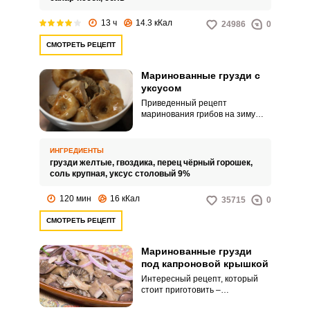
13 ч
14.3 кКал
24986
0
СМОТРЕТЬ РЕЦЕПТ
Маринованные грузди с
уксусом
Приведенный рецепт
маринования грибов на зиму
очень простой и аппетитный.
Грибы хорошо сохранятся в
прохладном темном месте на
ИНГРЕДИЕНТЫ
всю зиму, поэтому, в урожайный
грузди желтые,
гвоздика,
перец чёрный горошек,
год можно заготовить пару
соль крупная,
уксус столовый 9%
баночек грибов таким способом
для разнообразия.
120 мин
16 кКал
35715
0
СМОТРЕТЬ РЕЦЕПТ
Маринованные грузди
под капроновой крышкой
Интересный рецепт, который
стоит приготовить –
маринованные грузди под