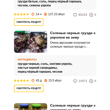
грузди белые,
соль,
перец чёрный горошек,
впервые.
чеснок,
семена укропа
14 ч
137.23 кКал
85224
0
СМОТРЕТЬ РЕЦЕПТ
Соленые черные грузди с
укропом на зиму
Очень вкусными получаются
соленые черные грузди с
укропом на зиму. В этом рецепте
вам предлагается засолить их
холодным способом и сразу в
ИНГРЕДИЕНТЫ
банках.
грузди черные,
соль,
зонтики укропа,
листья черной смородины,
перец чёрный горошек,
чеснок
45 д
15.5 кКал
15973
0
СМОТРЕТЬ РЕЦЕПТ
Соленые черные грузди с
чесноком на зиму