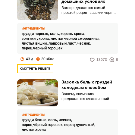
домашних условиях
Вам предлагается самый
простой рецепт засолки черных
груздей в домашних условиях.
Хотя эти грибы считаются
условно съедобными, но эта
ИНГРЕДИЕНТЫ
закуска получится очень
грузди черные,
соль,
корень хрена,
вкусной.
зонтики укропа,
листья черной смородины,
листья вишни,
лавровый лист,
чеснок,
перец чёрный горошек
43 д
30 кКал
13073
0
СМОТРЕТЬ РЕЦЕПТ
Засолка белых груздей
холодным способом
Вашему вниманию
предлагается классический
рецепт засолки белых груздей
холодным способом. Количество
соли для грибов во всех
ИНГРЕДИЕНТЫ
рецептах одинаковое.
грузди белые,
соль,
чеснок,
перец чёрный горошек,
перец душистый,
листья хрена