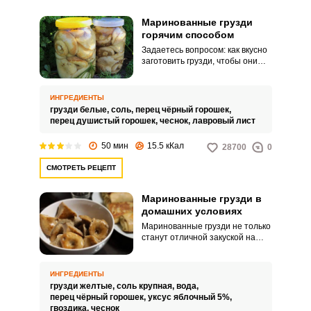
Маринованные грузди
горячим способом
Задаетесь вопросом: как вкусно
заготовить грузди, чтобы они
простояли подольше и
радовали вкусом и близких, и
гостей. Ответ прост: приготовьте
ИНГРЕДИЕНТЫ
маринованные грузди горячим
грузди белые,
соль,
перец чёрный горошек,
способом.
перец душистый горошек,
чеснок,
лавровый лист
50 мин
15.5 кКал
28700
0
СМОТРЕТЬ РЕЦЕПТ
Маринованные грузди в
домашних условиях
Маринованные грузди не только
станут отличной закуской на
любом столе, но и подойдут для
приготовления салатов. В них
мало калорий, но много
ИНГРЕДИЕНТЫ
полезных веществ.
грузди желтые,
соль крупная,
вода,
перец чёрный горошек,
уксус яблочный 5%,
гвоздика,
чеснок