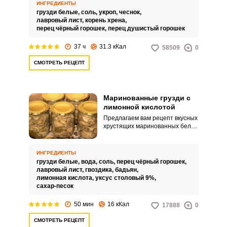
засолки груздей требует немало
ИНГРЕДИЕНТЫ
времени, но закуска того стоит.
грузди белые,
соль,
укроп,
чеснок,
лавровый лист,
корень хрена,
перец чёрный горошек,
перец душистый горошек
37 ч
31.3 кКал
58509
0
СМОТРЕТЬ РЕЦЕПТ
Маринованные грузди с
лимонной кислотой
Предлагаем вам рецепт вкусных
хрустящих маринованных белых
груздей. В процессе
приготовления маринада мы
будем использовать
ИНГРЕДИЕНТЫ
разнообразные специи: такие
грузди белые,
вода,
соль,
перец чёрный горошек,
как бадьян, гвоздика, черный
лавровый лист,
гвоздика,
бадьян,
перец – они добавят грибам
лимонная кислота,
уксус столовый 9%,
пряный аромат, небольшое
сахар-песок
количество лимонной кислоты
добавит грибам приятную
50 мин
16 кКал
17888
0
кислинку.
СМОТРЕТЬ РЕЦЕПТ