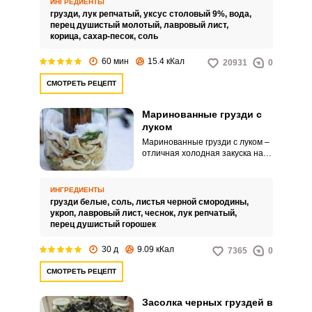
ИНГРЕДИЕНТЫ
составе праздничного меню
грузди,
лук репчатый,
уксус столовый 9%,
вода,
уместны.
перец душистый молотый,
лавровый лист,
корица,
сахар-песок,
соль
60 мин
15.4 кКал
20931
0
СМОТРЕТЬ РЕЦЕПТ
Маринованные грузди с
луком
Маринованные грузди с луком –
отличная холодная закуска на
праздничный стол. Процесс
маринования грибов занимает
довольно длительное время, но
ИНГРЕДИЕНТЫ
оно того стоит.
грузди белые,
соль,
листья черной смородины,
укроп,
лавровый лист,
чеснок,
лук репчатый,
перец душистый горошек
30 д
9.09 кКал
7365
0
СМОТРЕТЬ РЕЦЕПТ
Засолка черных груздей в