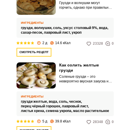
Грузди и волнушки могут
горчить, однако при правильной
обработке этого легко можно
избежать. Следуя этому
рецепту у вас получатся очень
ИНГРЕДИЕНТЫ
вкусные маринованные грибы,
грузди,
волнушки,
соль,
уксус столовый 9%,
вода,
которые к тому же отлично
сахар-песок,
лавровый лист,
укроп
хранятся всю зиму.
2 д
14.6 кКал
23328
0
СМОТРЕТЬ РЕЦЕПТ
Как солить желтые
ВХОД НА САЙТ
РЕГИСТРАЦИЯ
грузди
Соленые грузди – это
невероятно вкусная закуска на
Войдите
зиму. С картофелем, гарниром
с помощью социальных сетей:
или мясом – грибочки будут
просто объедение!
ИНГРЕДИЕНТЫ
грузди желтые,
вода,
соль,
чеснок,
перец чёрный горошек,
лавровый лист,
листья хрена,
семена укропа,
масло растительное
или
5 д
39.8 кКал
28348
0