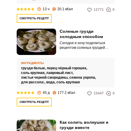
обеденный стол и хорошо
дополнит любое горячее блюдо.
13 ч
20.1 кКал
12771
0
СМОТРЕТЬ РЕЦЕПТ
Соленые грузди
холодным способом
Сегодня я хочу поделиться
рецептом соленых груздей
холодным способом. Грузди
представляют собой
высокопитательные мясистые
ИНГРЕДИЕНТЫ
грибы, богатые
грузди белые,
перец чёрный горошек,
легкоусвояемыми компонентами
соль крупная,
лавровый лист,
и витаминами.
листья черной смородины,
семена укропа,
для рассола:,
вода,
соль крупная
45 д
177.2 кКал
15447
0
СМОТРЕТЬ РЕЦЕПТ
Как солить волнушки и
грузди вместе