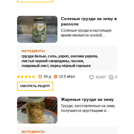
Соленые грузди на зиму в
рассоле
Соленые грузди в настоящее
время являются особой
деликатесной закуской на
любом столе. Это блюдо высоко
оценивают мужчины.
ИНГРЕДИЕНТЫ
грузди белые,
соль,
укроп,
зонтики укропа,
листья черной смородины,
чеснок,
лавровый лист,
перец чёрный горошек
45 д
15.5 кКал
41467
0
СМОТРЕТЬ РЕЦЕПТ
Жареные грузди на зиму
Грузди, заготовленные на зиму,
получаются хрустящими и
насыщенными по вкусу.
Попробуйте приготовить
сытную закуску из жареных
грибов.
ИНГРЕДИЕНТЫ