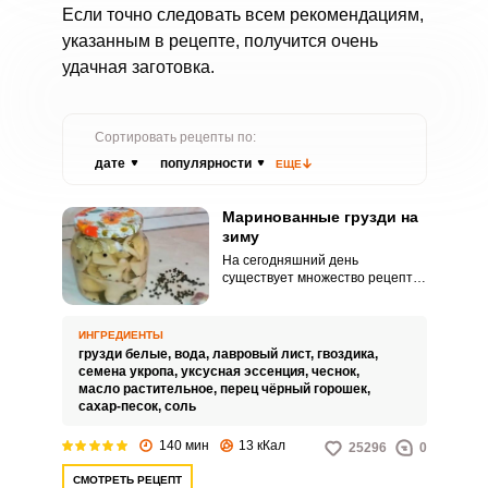
Если точно следовать всем рекомендациям,
указанным в рецепте, получится очень
удачная заготовка.
Сортировать рецепты по:
дате
популярности
ЕЩЕ
Маринованные грузди на
зиму
На сегодняшний день
существует множество рецептов
маринованных грибов на зиму.
Не исключением являются и
грузди.
ИНГРЕДИЕНТЫ
грузди белые,
вода,
лавровый лист,
гвоздика,
семена укропа,
уксусная эссенция,
чеснок,
масло растительное,
перец чёрный горошек,
сахар-песок,
соль
140 мин
13 кКал
25296
0
СМОТРЕТЬ РЕЦЕПТ