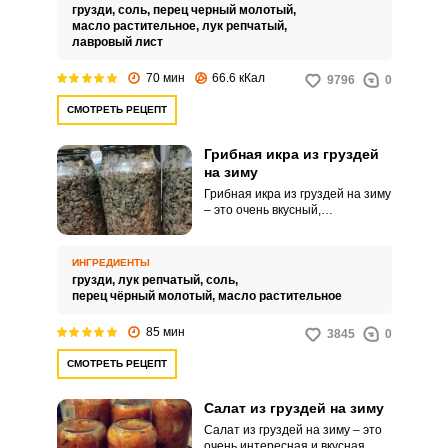
грузди,
соль,
перец черный молотый,
масло растительное,
лук репчатый,
лавровый лист
70 мин
66.6 кКал
9796
0
СМОТРЕТЬ РЕЦЕПТ
Грибная икра из груздей
на зиму
Грибная икра из груздей на зиму
– это очень вкусный,
насыщенный и интересный
продукт, который точно
разнообразит ваш стол и будет
ИНГРЕДИЕНТЫ
актуален в любое время года.
грузди,
лук репчатый,
соль,
Готовая икра послужит основой
перец чёрный молотый,
масло растительное
многих холодных угощений,
также ее можно просто
85 мин
3845
0
намазывать на хлеб и подавать
в качестве быстрого перекуса.
СМОТРЕТЬ РЕЦЕПТ
Салат из груздей на зиму
Салат из груздей на зиму – это
очень интересная и вкусная