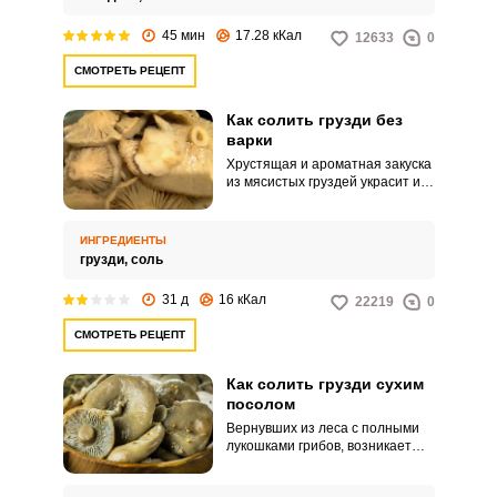
45 мин
17.28 кКал
12633
0
СМОТРЕТЬ РЕЦЕПТ
Как солить грузди без
варки
Хрустящая и ароматная закуска
из мясистых груздей украсит и
разнообразит ваш праздничный
стол. Засолить их можно в бочке
холодным способом, используя
ИНГРЕДИЕНТЫ
только соль, чтобы не
грузди,
соль
перебивать приправами
неповторимый вкус груздей.
31 д
16 кКал
22219
0
СМОТРЕТЬ РЕЦЕПТ
Как солить грузди сухим
посолом
Вернувших из леса с полными
лукошками грибов, возникает
вопрос, что же из них
приготовить. Такой способ сухой