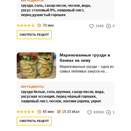
ИНГРЕДИЕНТЫ
необыкновенным вкусом и
грузди,
соль,
сахар-песок,
чеснок,
вода,
хрустящей текстурой.
уксус столовый 9%,
лавровый лист,
перец душистый горошек
70 мин
2466
0
СМОТРЕТЬ РЕЦЕПТ
Маринованные грузди в
банках на зиму
Маринованные грузди – одна из
самых любимых закусок на
столе. Хрустящие, ароматные,
они хороши и в качестве
дополнения к различным
ИНГРЕДИЕНТЫ
блюдам из мяса, птицы, овощей.
грузди белые,
соль крупная,
сахар-песок,
вода,
уксусная эссенция,
перец чёрный горошек,
лавровый лист,
чеснок,
зонтики укропа,
укроп
45 мин
15.33 кКал
69068
1
СМОТРЕТЬ РЕЦЕПТ