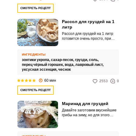
СМОТРЕТЬ РЕЦЕПТ
Рассол для груздей на 1
литр
Рассол для груздей на 1 литр
готовится очень просто, при
этом грибы получаются
вкусными и плотными. Только не
забудьте обязательно перед
ИНГРЕДИЕНТЫ
маринованием вымочить грузди
зонтики укропа,
сахар-песок,
грузди,
соль,
в холодной воде, это
перец чёрный горошек,
вода,
лавровый лист,
необходимо сделать, чтобы
уксусная эссенция,
чеснок
избавиться от горечи.
60 мин
2553
0
СМОТРЕТЬ РЕЦЕПТ
Маринад для груздей
Давайте заготовим вкуснейшие
грибы на зиму, но для этого
необходимо сварить маринад
для груздей, который получится
у всех. Грузди, приготовленные
таким способом, обладают