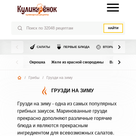
НАЙТИ
🍆
🍵
🍲
САЛАТЫ
ПЕРВЫЕ БЛЮДА
ВТОРЫЕ БЛЮДА
Окрошка
Желе из красной смородины
Варенье из в
/
Грибы
/
Грузди на зиму
ГРУЗДИ НА ЗИМУ
Грузди на зиму - одна из самых популярных
грибных закусок. Маринованные грузди
прекрасно дополняют различные горячие
блюда и являются прекрасным
ингредиентом для всевозможных салатов.