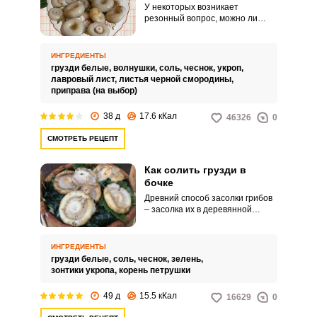
У некоторых возникает
резонный вопрос, можно ли
солить грузди с волнушками
вместе и если да, то как это
лучше сделать. Да, эти грибы
ИНГРЕДИЕНТЫ
схожи по своим свойствам и
грузди белые,
волнушки,
соль,
чеснок,
укроп,
происхождению, поэтому нет
лавровый лист,
листья черной смородины,
препятствий для совместной
приправа (на выбор)
засолки.
38 д
17.6 кКал
46326
0
СМОТРЕТЬ РЕЦЕПТ
Как солить грузди в
бочке
Древний способ засолки грибов
– засолка их в деревянной
бочке. Такую бочку
устанавливают в холодном
затемненном месте.
ИНГРЕДИЕНТЫ
грузди белые,
соль,
чеснок,
зелень,
зонтики укропа,
корень петрушки
49 д
15.5 кКал
16629
0