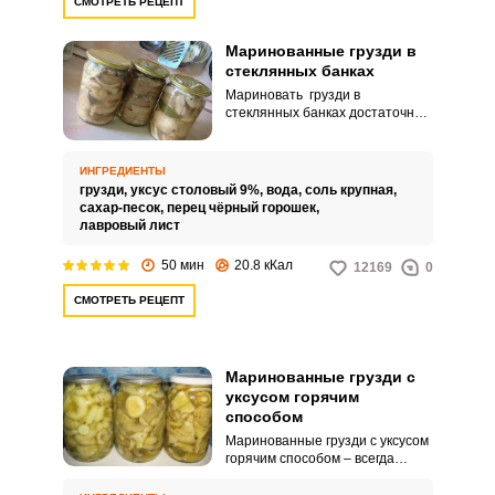
СМОТРЕТЬ РЕЦЕПТ
Маринованные грузди в
стеклянных банках
Мариновать грузди в
Запомнить меня
стеклянных банках достаточно
просто. Требуется лишь
тщательно обработать сырые
ВХОД
грибы, затем отварить их и
ИНГРЕДИЕНТЫ
смешать с маринадом.
грузди,
уксус столовый 9%,
вода,
соль крупная,
ЕЩЕ НЕ ЗАРЕГИСТРИРОВАННЫ?
сахар-песок,
перец чёрный горошек,
лавровый лист
Забыли пароль?
50 мин
20.8 кКал
12169
0
СМОТРЕТЬ РЕЦЕПТ
Маринованные грузди с
уксусом горячим
способом
Маринованные грузди с уксусом
горячим способом – всегда
желанная закуска на столе. И в
семейном кругу они любимы, и в