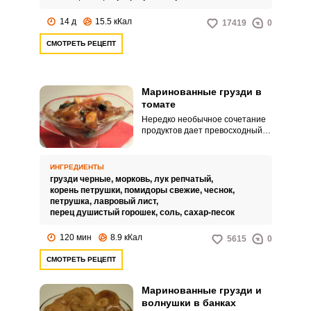
способом.
14 д
15.5 кКал
17419
0
СМОТРЕТЬ РЕЦЕПТ
Маринованные грузди в
томате
Нередко необычное сочетание
продуктов дает превосходный
результат, это в полной мере
относится к груздям в томате.
Закуска получается просто
ИНГРЕДИЕНТЫ
необыкновенная: пикантный
грузди черные,
морковь,
лук репчатый,
томатный соус и хрустящие
корень петрушки,
помидоры свежие,
чеснок,
грибочки.
петрушка,
лавровый лист,
перец душистый горошек,
соль,
сахар-песок
120 мин
8.9 кКал
5615
0
СМОТРЕТЬ РЕЦЕПТ
Маринованные грузди и
волнушки в банках