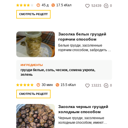
45 д
17.5 кКал
52439
0
СМОТРЕТЬ РЕЦЕПТ
Засолка белых груздей
горячим способом
Белые грузди, засоленные
горячим способом, забродить не
могут, поэтому их можно долго
хранить. Если имеете
возможность, засолите белые
ИНГРЕДИЕНТЫ
грузди предлагаемым способом.
грузди белые,
соль,
чеснок,
семена укропа,
зелень
30 мин
15.5 кКал
13221
0
СМОТРЕТЬ РЕЦЕПТ
Засолка черных груздей
холодным способом
Черные грузди, засоленные
холодным способом, имеют
несколько иную текстуру и