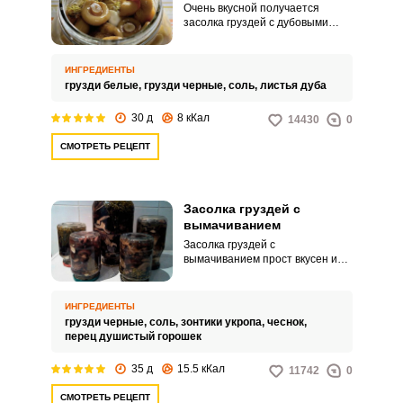
Очень вкусной получается
засолка груздей с дубовыми
листьями. Соленые грузди в
процессе засолки всегда теряют
часть крепкого и хрустящего
ИНГРЕДИЕНТЫ
вкуса, в дубовых листьях
грузди белые,
грузди черные,
соль,
листья дуба
содержится много дубильных
веществ, не зря в старину грибы
30 д
8 кКал
14430
0
солили только в дубовых бочках.
СМОТРЕТЬ РЕЦЕПТ
Засолка груздей с
вымачиванием
Засолка груздей с
вымачиванием прост вкусен и
понравится вашим домочадцам!
Грузди, особенно черные, сами
по себе сильно горчат из-за
ИНГРЕДИЕНТЫ
большого количества горького
грузди черные,
соль,
зонтики укропа,
чеснок,
млечного сока. В результате
перец душистый горошек
вымачивания сок и горечь
уходят, а аромат гриба и его
35 д
15.5 кКал
11742
0
хрустящий вкус остаются.
СМОТРЕТЬ РЕЦЕПТ