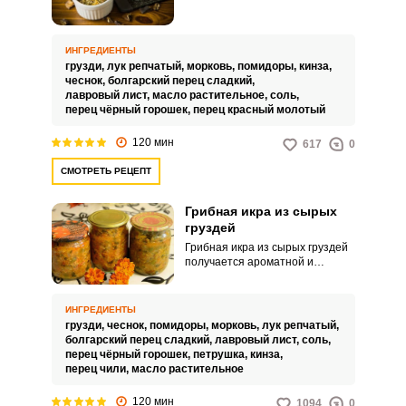
насыщенной по вкусу. Такое
угощение можно намазывать на
хлеб, подавать в качестве соуса
или добавлять в различные
ИНГРЕДИЕНТЫ
холодные закуски.
грузди,
лук репчатый,
морковь,
помидоры,
кинза,
чеснок,
болгарский перец сладкий,
лавровый лист,
масло растительное,
соль,
перец чёрный горошек,
перец красный молотый
120 мин
617
0
СМОТРЕТЬ РЕЦЕПТ
Грибная икра из сырых
груздей
Грибная икра из сырых груздей
получается ароматной и
безумно аппетитной. Яркий и
насыщенный грибной вкус
придется по душе даже самым
ИНГРЕДИЕНТЫ
привередливым.
грузди,
чеснок,
помидоры,
морковь,
лук репчатый,
болгарский перец сладкий,
лавровый лист,
соль,
перец чёрный горошек,
петрушка,
кинза,
перец чили,
масло растительное
120 мин
1094
0