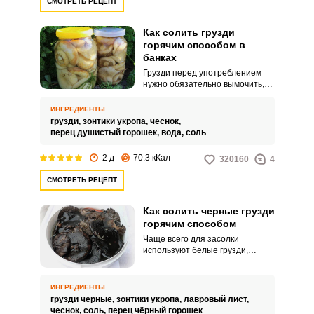
СМОТРЕТЬ РЕЦЕПТ
Как солить грузди
горячим способом в
банках
Грузди перед употреблением
нужно обязательно вымочить,
чтобы удалить молочную
кислоту, содержащуюся в грибах
ИНГРЕДИЕНТЫ
и придающую им горечь. Грузди
грузди,
зонтики укропа,
чеснок,
будем использовать белые,
перец душистый горошек,
вода,
соль
тогда заготовка получается
более прозрачной и имеет
2 д
70.3 кКал
320160
4
эстетичный вид.
СМОТРЕТЬ РЕЦЕПТ
Как солить черные грузди
горячим способом
Чаще всего для засолки
используют белые грузди,
однако черные ничуть не
уступают им по вкусу и своим
свойствам. Поэтому смело
ИНГРЕДИЕНТЫ
собирайте такие грибы и
грузди черные,
зонтики укропа,
лавровый лист,
заготавливайте на зиму горячим
чеснок,
соль,
перец чёрный горошек