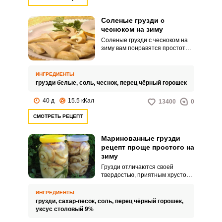
Соленые грузди с
чесноком на зиму
Соленые грузди с чесноком на
зиму вам понравятся простотой
приготовления и особенным
ароматом грибов. Такие
грибочки достойны
ИНГРЕДИЕНТЫ
праздничного стола.
грузди белые,
соль,
чеснок,
перец чёрный горошек
40 д
15.5 кКал
13400
0
СМОТРЕТЬ РЕЦЕПТ
Маринованные грузди
рецепт проще простого на
зиму
Грузди отличаются своей
твердостью, приятным хрустом
и насыщенным вкусом с
приятной горчинкой. Заготовить
ИНГРЕДИЕНТЫ
на зиму такие грибы можно по
грузди,
сахар-песок,
соль,
перец чёрный горошек,
быстрому и простому рецепту.
уксус столовый 9%