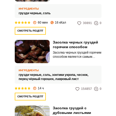
аромат, чем засоленные с
термической обработкой. По
ИНГРЕДИЕНТЫ
этому рецепту можно быстро
грузди черные,
соль
заготовить грузди при большом
их урожае, что даст
60 мин
16 кКал
30891
0
возможность выбрать для
заготовки молодые и плотные
СМОТРЕТЬ РЕЦЕПТ
грибочки.
Засолка черных груздей
горячим способом
Засолка черных груздей горячим
способом является самым
популярным методом заготовки
этих грибов. Черные грузди
останутся упругими и
ИНГРЕДИЕНТЫ
хрустящими, несмотря на
грузди черные,
соль,
зонтики укропа,
чеснок,
термическую обработку.
перец чёрный горошек,
лавровый лист
14 ч
154857
0
СМОТРЕТЬ РЕЦЕПТ
Засолка груздей с
дубовыми листьями