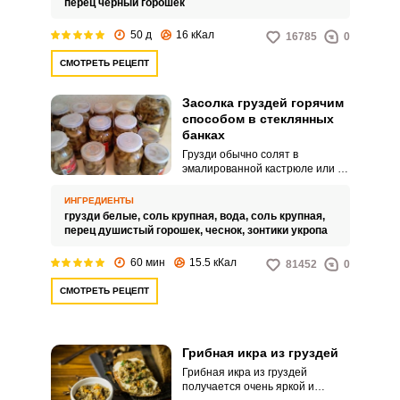
перец чёрный горошек
лесной аромат с ароматом
специй.
50 д
16 кКал
16785
0
СМОТРЕТЬ РЕЦЕПТ
Засолка груздей горячим
способом в стеклянных
банках
Грузди обычно солят в
эмалированной кастрюле или в
банках. Последние, конечно,
удобнее для хранения и в
ИНГРЕДИЕНТЫ
наличии есть у всех, кто хоть
грузди белые,
соль крупная,
вода,
соль крупная,
немного интересуется
перец душистый горошек,
чеснок,
зонтики укропа
заготовками на зиму.
60 мин
15.5 кКал
81452
0
СМОТРЕТЬ РЕЦЕПТ
Грибная икра из груздей
Грибная икра из груздей
получается очень яркой и