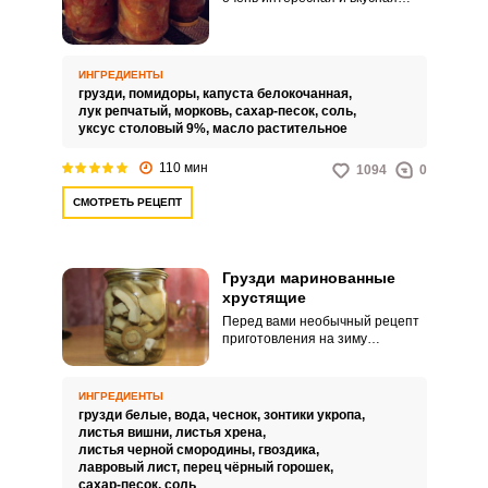
заготовка для домашнего стола.
Такое угощение будет актуально
для семейных обедов и
праздников.
ИНГРЕДИЕНТЫ
грузди,
помидоры,
капуста белокочанная,
лук репчатый,
морковь,
сахар-песок,
соль,
уксус столовый 9%,
масло растительное
110 мин
1094
0
СМОТРЕТЬ РЕЦЕПТ
Грузди маринованные
хрустящие
Перед вами необычный рецепт
приготовления на зиму
маринованных хрустящих
груздей. Данный рецепт
предполагает минимальное
ИНГРЕДИЕНТЫ
количество затраченного на
грузди белые,
вода,
чеснок,
зонтики укропа,
приготовление времени, а на
листья вишни,
листья хрена,
выходе – сочные и хрустящие
листья черной смородины,
гвоздика,
грузди.
лавровый лист,
перец чёрный горошек,
сахар-песок,
соль