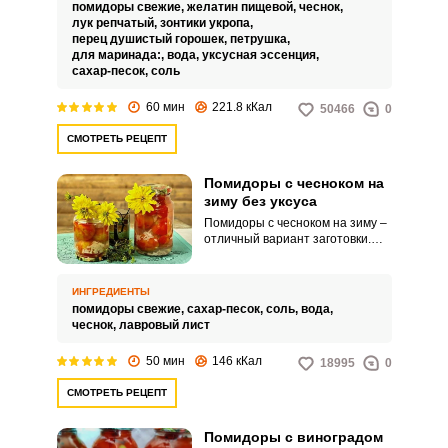
на консервацию и сохраняет
помидоры свежие,
желатин пищевой,
чеснок,
при этом витамины и полезные
лук репчатый,
зонтики укропа,
вещества, которые необходимы
перец душистый горошек,
петрушка,
организму в холодное время
для маринада:,
вода,
уксусная эссенция,
года.
сахар-песок,
соль
60 мин
221.8 кКал
50466
0
СМОТРЕТЬ РЕЦЕПТ
Помидоры с чесноком на
зиму без уксуса
Помидоры с чесноком на зиму –
отличный вариант заготовки.
Рецепт простой, приготовление
томатов на зиму не займет
много времени.
ИНГРЕДИЕНТЫ
помидоры свежие,
сахар-песок,
соль,
вода,
чеснок,
лавровый лист
50 мин
146 кКал
18995
0
СМОТРЕТЬ РЕЦЕПТ
Помидоры с виноградом