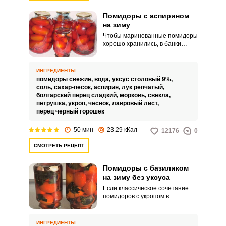
Помидоры с аспирином
на зиму
Чтобы маринованные помидоры
хорошо хранились, в банки
Запомнить меня
перед закатыванием добавляют
аспирин. Этот препарат
предотвращает развитие
ВХОД
ИНГРЕДИЕНТЫ
неблагоприятных бактерий и
помидоры свежие,
вода,
уксус столовый 9%,
снижает риск порчи.
соль,
сахар-песок,
аспирин,
лук репчатый,
ЕЩЕ НЕ ЗАРЕГИСТРИРОВАННЫ?
болгарский перец сладкий,
морковь,
свекла,
петрушка,
укроп,
чеснок,
лавровый лист,
перец чёрный горошек
Забыли пароль?
50 мин
23.29 кКал
12176
0
СМОТРЕТЬ РЕЦЕПТ
Помидоры с базиликом
на зиму без уксуса
Если классическое сочетание
помидоров с укропом в
консервациях надоело, можно
попробовать отличную
альтернативу – томаты с
ИНГРЕДИЕНТЫ