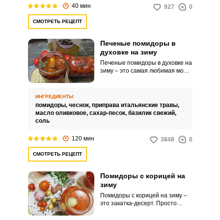
горячим блюдам.
40 мин
927
0
СМОТРЕТЬ РЕЦЕПТ
Печеные помидоры в
духовке на зиму
Печеные помидоры в духовке на
зиму – это самая любимая моя
заготовка. С ними получаются
вкуснейшие завтраки с хрустким
хлебом, творожным сыром,
ИНГРЕДИЕНТЫ
авокадо и микрозеленью.
помидоры,
чеснок,
приправа итальянские травы,
масло оливковое,
сахар-песок,
базилик свежий,
соль
120 мин
3848
0
СМОТРЕТЬ РЕЦЕПТ
Помидоры с корицей на
зиму
Помидоры с корицей на зиму –
это закатка-десерт. Просто
пальчики оближешь!Самое
время закатать помидоры по