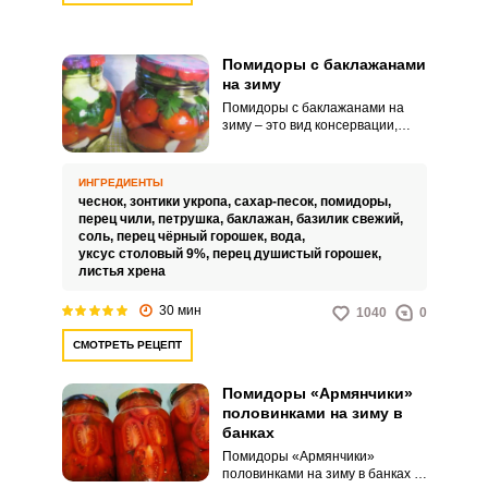
Помидоры с баклажанами
на зиму
Помидоры с баклажанами на
зиму – это вид консервации,
который достаточно
распространен в наших
широтах. Маринованные
ИНГРЕДИЕНТЫ
помидоры и баклажаны вполне
чеснок,
зонтики укропа,
сахар-песок,
помидоры,
подходят на роль быстрой и
перец чили,
петрушка,
баклажан,
базилик свежий,
полезной закуски, полной
соль,
перец чёрный горошек,
вода,
летних витаминов.
уксус столовый 9%,
перец душистый горошек,
листья хрена
30 мин
1040
0
СМОТРЕТЬ РЕЦЕПТ
Помидоры «Армянчики»
половинками на зиму в
банках
Помидоры «Армянчики»
половинками на зиму в банках –