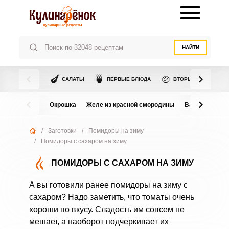
НАЙТИ
🍆
🍵
🍲
САЛАТЫ
ПЕРВЫЕ БЛЮДА
ВТОРЫЕ БЛЮДА
Окрошка
Желе из красной смородины
Варенье из в
/
Заготовки
/
Помидоры на зиму
/
Помидоры с сахаром на зиму
ПОМИДОРЫ С САХАРОМ НА ЗИМУ
А вы готовили ранее помидоры на зиму с
сахаром? Надо заметить, что томаты очень
хороши по вкусу. Сладость им совсем не
мешает, а наоборот подчеркивает их