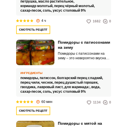
петрушка,
масло растительное,
закуски или как дополнение к
кориандр молотый,
перец чёрный молотый,
горячим блюдам.
сахар-песок,
соль,
уксус столовый 9%
4 ч
1682
0
СМОТРЕТЬ РЕЦЕПТ
Помидоры с патиссонами
на зиму
Помидоры с патиссонами на
зиму – это невероятно вкусная,
оригинальная и
привлекательная заготовка для
вашего домашнего или
ИНГРЕДИЕНТЫ
праздничного стола. Такое
помидоры,
патиссон,
болгарский перец сладкий,
угощение можно подавать как
перец чили,
чеснок,
перец душистый горошек,
самостоятельную холодную
гвоздика,
лавровый лист,
для маринада:,
вода,
закуску или в качестве
сахар-песок,
соль,
уксус столовый 9%
дополнения к горячим гарнирам,
мясным или рыбным
60 мин
1134
0
блюдам.Ингредиенты на одну
банку 0,7 л.
СМОТРЕТЬ РЕЦЕПТ
Помидоры с мятой на