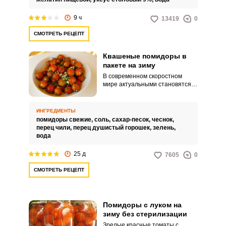
всех гостей своим потрясающим
вкусом.
9 ч
13419
0
СМОТРЕТЬ РЕЦЕПТ
Квашеные помидоры в
пакете на зиму
В современном скоростном
мире актуальными становятся
рецепты простого и быстрого
приготовления. И для
любителей заготовок из
ИНГРЕДИЕНТЫ
помидоров есть отличное
помидоры свежие,
соль,
сахар-песок,
чеснок,
решение – квашенье томатов в
перец чили,
перец душистый горошек,
зелень,
пакете.
вода
25 д
7605
0
СМОТРЕТЬ РЕЦЕПТ
Помидоры с луком на
зиму без стерилизации
Зрелые красные томаты с