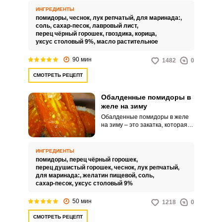
этому рецепту, который
ИНГРЕДИЕНТЫ
известен и передаётся с
помидоры,
чеснок,
лук репчатый,
для маринада:,
советских времён.
соль,
сахар-песок,
лавровый лист,
перец чёрный горошек,
гвоздика,
корица,
уксус столовый 9%,
масло растительное
90 мин
1482
0
СМОТРЕТЬ РЕЦЕПТ
Обалденные помидоры в
желе на зиму
Обалденные помидоры в желе
на зиму – это закатка, которая
приведет вас в восторг!
Готовятся легко, а подавать на
стол можно в оригинальном
ИНГРЕДИЕНТЫ
виде или дополнять гарнир.
помидоры,
перец чёрный горошек,
Попробуйте хоть один раз
перец душистый горошек,
чеснок,
лук репчатый,
приготовить помидоры данным
для маринада:,
желатин пищевой,
соль,
способом, и вы просто
сахар-песок,
уксус столовый 9%
влюбитесь в этот рецепт!
Ингредиенты на 3 банки по 800
50 мин
1218
0
мл.
СМОТРЕТЬ РЕЦЕПТ