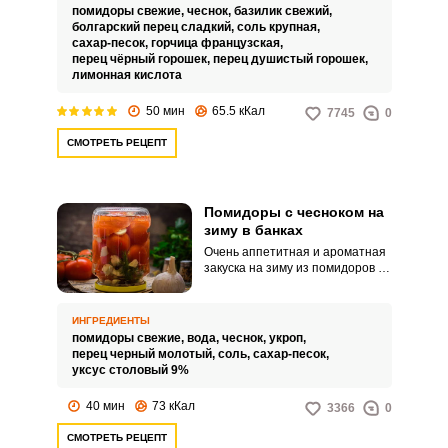
базиликом. Эта любимая
помидоры свежие,
чеснок,
базилик свежий,
итальянцами травка способна
болгарский перец сладкий,
соль крупная,
не только придать душистый
сахар-песок,
горчица французская,
аромат помидорам, но и
перец чёрный горошек,
перец душистый горошек,
ощутимо повлиять на их вкус.
лимонная кислота
50 мин
65.5 кКал
7745
0
СМОТРЕТЬ РЕЦЕПТ
Помидоры с чесноком на
зиму в банках
Очень аппетитная и ароматная
закуска на зиму из помидоров и
чесноков. Такое блюдо можно
подать как своим родным, так и
на праздничный стол.
ИНГРЕДИЕНТЫ
помидоры свежие,
вода,
чеснок,
укроп,
перец черный молотый,
соль,
сахар-песок,
уксус столовый 9%
40 мин
73 кКал
3366
0
СМОТРЕТЬ РЕЦЕПТ