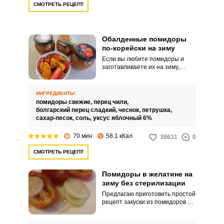
СМОТРЕТЬ РЕЦЕПТ
Обалденные помидоры
по-корейски на зиму
Если вы любите помидоры и
заготавливаете их на зиму,
рекомендую воспользоваться
моим любимым рецептом и
приготовить обалденные
ИНГРЕДИЕНТЫ
помидоры по-корейски на зиму.
помидоры свежие,
перец чили,
Ароматная зимняя закуска
болгарский перец сладкий,
чеснок,
петрушка,
доставит вам незабываемое
сахар-песок,
соль,
уксус яблочный 6%
удовольствие и своим
непревзойденным вкусом
70 мин
58.1 кКал
38631
0
овощей и зелени напомнит о
лете.
СМОТРЕТЬ РЕЦЕПТ
Помидоры в желатине на
зиму без стерилизации
Предлагаю приготовить простой
рецепт закуски из помидоров в
желатине на зиму.
Стерилизовать заготовку не