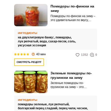
Помидоры по-фински на
зиму
Помидоры по-фински на зиму –
это удивительная по вкусу,
сочная и ароматная заготовка,
которая дополнит ваш
повседневный или праздничный
ИНГРЕДИЕНТЫ
стол. Такую консервацию можно
на двухлитровую банку:,
помидоры,
подавать как отдельную
лук репчатый,
вода,
сахар-песок,
соль,
холодную закуску или в качестве
уксусная эссенция
дополнения к горячим гарнирам,
мясным или рыбным блюдам.
40 мин
1352
0
СМОТРЕТЬ РЕЦЕПТ
Зеленые помидоры по-
грузински на зиму
Зеленые помидоры по-
грузински на зиму – это
оригинальная домашняя
заготовка, которая дополнит
ваш обеденный или
ИНГРЕДИЕНТЫ
праздничный стол. Такое
помидоры зеленые,
лук репчатый,
угощение можно подавать в
болгарский перец сладкий,
перец чили,
чеснок,
качестве самостоятельной