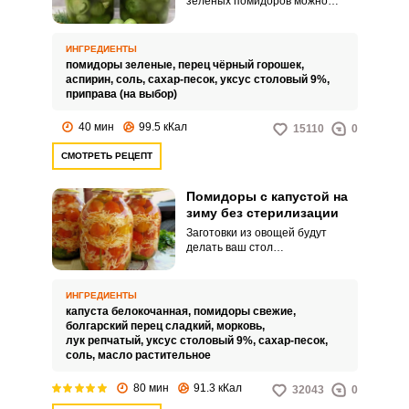
зеленых помидоров можно
приготовить быстро и просто.
Вместо долгой стерилизации и
других видов обработки, в
ИНГРЕДИЕНТЫ
заготовку можно добавить
помидоры зеленые,
перец чёрный горошек,
аспирин.
аспирин,
соль,
сахар-песок,
уксус столовый 9%,
приправа (на выбор)
40 мин
99.5 кКал
15110
0
СМОТРЕТЬ РЕЦЕПТ
Помидоры с капустой на
зиму без стерилизации
Заготовки из овощей будут
делать ваш стол
разнообразным на протяжении
всего года. Из помидоров и
капусты можно приготовить
ИНГРЕДИЕНТЫ
простую и быструю закуску,
капуста белокочанная,
помидоры свежие,
которая дополнит ваши горячие
болгарский перец сладкий,
морковь,
блюда за обеденным столом.
лук репчатый,
уксус столовый 9%,
сахар-песок,
соль,
масло растительное
80 мин
91.3 кКал
32043
0