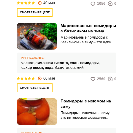
40 мин
1056
0
СМОТРЕТЬ РЕЦЕПТ
Маринованные помидоры
с базиликом на зиму
Маринованные помидоры с
базиликом на зиму – это один из
самых вкусных способов
заготовки. Помидоры
получаются вкусными и
ИНГРЕДИЕНТЫ
ароматными.
чеснок,
лимонная кислота,
соль,
помидоры,
сахар-песок,
вода,
базилик свежий
60 мин
2560
0
СМОТРЕТЬ РЕЦЕПТ
Помидоры с изюмом на
зиму
Помидоры с изюмом на зиму –
это интересная домашняя
заготовка, которая дополнит
ваш обеденный или
праздничный стол. Такое