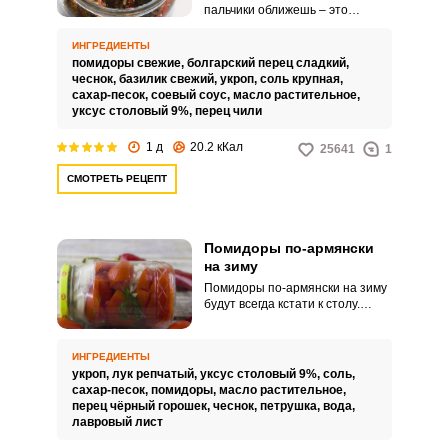
пальчики оближешь – это
вкусный и легкий способ
заготовки помидоров на зиму.
ИНГРЕДИЕНТЫ
Благодаря тому, что помидоры
помидоры свежие,
болгарский перец сладкий,
маринуются в большом
чеснок,
базилик свежий,
укроп,
соль крупная,
количестве зелени и чеснока, с
сахар-песок,
соевый соус,
масло растительное,
добавлением перца чили,
уксус столовый 9%,
перец чили
соевого соуса и уксуса, они
получаются ароматными,
1 д
20.2 кКал
25641
1
немного острыми и в меру
солеными.
СМОТРЕТЬ РЕЦЕПТ
Помидоры по-армянски
на зиму
Помидоры по-армянски на зиму
будут всегда кстати к столу.
Бесподобный вкус и аппетитный
аромат маринованных
помидоров никого не оставит
ИНГРЕДИЕНТЫ
равнодушным.
укроп,
лук репчатый,
уксус столовый 9%,
соль,
сахар-песок,
помидоры,
масло растительное,
перец чёрный горошек,
чеснок,
петрушка,
вода,
лавровый лист