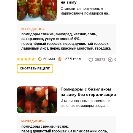
на зиму
Становится популярным
маринование помидоров на
зиму с виноградом, причем
виноград в этой заготовке
съедают первым. Для
ИНГРЕДИЕНТЫ
маринования наилучшим
помидоры свежие,
виноград,
чеснок,
соль,
образом подходят небольшие
сахар-песок,
уксус столовый 9%,
помидоры сортов «Черри» и
перец чёрный горошек,
перец душистый горошек,
«Дамские пальчики», а виноград
лавровый лист,
перец красный молотый,
гвоздика
может быть любого цвета и
желательно без косточек.
60 мин
127.5 кКал
39873
0
СМОТРЕТЬ РЕЦЕПТ
Помидоры с базиликом
на зиму без стерилизации
И маринованные, и свежие, и
вяленые помидоры всегда
гармонично сочетаются с
базиликом. Для приготовления
этой заготовки важно правильно
ИНГРЕДИЕНТЫ
соблюдать пропорции
помидоры свежие,
чеснок,
ингредиентов для маринада.
перец душистый горошек,
базилик свежий,
соль,