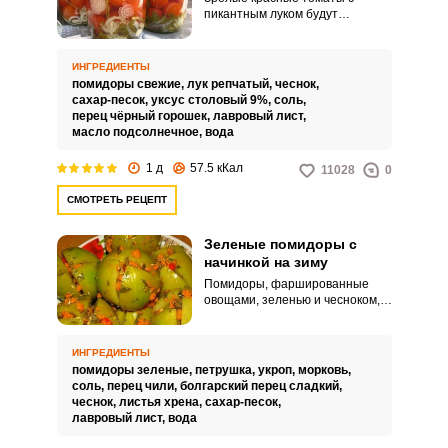
пикантным луком будут
съедаться зимой банка за
банкой, так как они очень
вкусные, особенно если
ИНГРЕДИЕНТЫ
готовить из сортов «Слива» или
помидоры свежие,
лук репчатый,
чеснок,
«Дамские пальчики». При этом
сахар-песок,
уксус столовый 9%,
соль,
рассол можно использовать при
перец чёрный горошек,
лавровый лист,
приготовлении рассольника.
масло подсолнечное,
вода
1 д
57.5 кКал
11028
0
СМОТРЕТЬ РЕЦЕПТ
Зеленые помидоры с
начинкой на зиму
Помидоры, фаршированные
овощами, зеленью и чесноком,
станут очень красивой и
аппетитной закуской на вашем
столе. Рецепт из квашения
ИНГРЕДИЕНТЫ
совсем не сложный, но займёт
помидоры зеленые,
петрушка,
укроп,
морковь,
какое-то время для подготовки
соль,
перец чили,
болгарский перец сладкий,
ингредиентов.
чеснок,
листья хрена,
сахар-песок,
лавровый лист,
вода