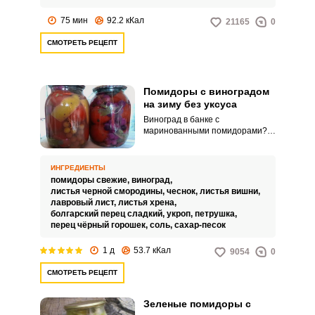
75 мин
92.2 кКал
21165
0
СМОТРЕТЬ РЕЦЕПТ
Помидоры с виноградом
на зиму без уксуса
Виноград в банке с
маринованными помидорами?
Почему бы и нет. Он не только
расставляет вкусовые акценты,
но и дает дополнительную
ИНГРЕДИЕНТЫ
кислоту, что позволяет обойтись
помидоры свежие,
виноград,
без добавления уксуса.
листья черной смородины,
чеснок,
листья вишни,
лавровый лист,
листья хрена,
болгарский перец сладкий,
укроп,
петрушка,
перец чёрный горошек,
соль,
сахар-песок
1 д
53.7 кКал
9054
0
СМОТРЕТЬ РЕЦЕПТ
Зеленые помидоры с