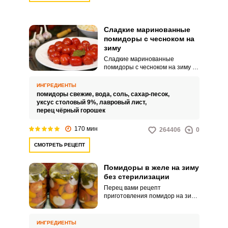
Сладкие маринованные
помидоры с чесноком на
зиму
Сладкие маринованные
помидоры с чесноком на зиму -
это не только прекрасная
основная закуска, но и
ИНГРЕДИЕНТЫ
ингредиент дополняющий
помидоры свежие,
вода,
соль,
сахар-песок,
блюдо. Практически у каждой
уксус столовый 9%,
лавровый лист,
хозяйки можно встретить
перец чёрный горошек
несколько рецептов,
отличающихся набором
170 мин
264406
0
специй, пряностей, ароматных
трав, которые добавляют в
СМОТРЕТЬ РЕЦЕПТ
емкости к продуктам
при консервировании.Очень
вкусные и сладкие
Помидоры в желе на зиму
маринованные помидоры на
без стерилизации
зиму в литровых
Перец вами рецепт
банкахПредлагаемый вам
приготовления помидор на зиму
рецепт является основной
в желе без использования
базой маринования различных
процесса стерилизации. Это
овощей.
значительно сокращает время
ИНГРЕДИЕНТЫ