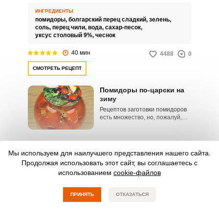
это оригинальная пикантная
закуска, которая точно вам
ИНГРЕДИЕНТЫ
понравится. Готовят ее обычно
помидоры,
болгарский перец сладкий,
зелень,
из спелых и мясистых красных
соль,
перец чили,
вода,
сахар-песок,
помидоров.
уксус столовый 9%,
чеснок
40 мин
4488
0
СМОТРЕТЬ РЕЦЕПТ
Помидоры по-царски на
зиму
Рецептов заготовки помидоров
есть множество, но, пожалуй,
самый необычный из всех – это
помидоры по-царски на зиму.
Они получаются, сочные,
ИНГРЕДИЕНТЫ
плотные, слегка пикантные на
помидоры,
укроп,
листья черной смородины,
Мы используем для наилучшего представления нашего сайта.
вкус.
листья вишни,
перец чёрный горошек,
Продолжая использовать этот сайт, вы соглашаетесь с
перец душистый горошек,
семена горчицы,
использованием
cookie-файлов
корень хрена,
чеснок,
болгарский перец сладкий,
перец чили,
соль,
сахар-песок,
уксус столовый 9%
ПРИНЯТЬ
ОТКАЗАТЬСЯ
40 мин
2410
0
СМОТРЕТЬ РЕЦЕПТ