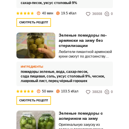
сахар-песок,
уксус столовый 9%
40 мин
19.5 кКал
36008
0
СМОТРЕТЬ РЕЦЕПТ
Зеленые помидоры по-
армянски на зиму без
стерилизации
Любители пикантной армянской
кухни смогут по достоинству
оценить рецепт зеленых
помидоров по-армянски на зиму
ИНГРЕДИЕНТЫ
без стерилизации. Эта
помидоры зеленые,
вода,
сахар-песок,
ароматная, уникальная по
сода пищевая,
соль,
уксус столовый 9%,
чеснок,
своим вкусовым
лавровый лист,
перец чёрный горошек
характеристикам закуска
готовится очень просто и
50 мин
103.5 кКал
38828
0
быстро.
СМОТРЕТЬ РЕЦЕПТ
Зеленые помидоры с
аспирином на зиму
Оригинальную закуску из