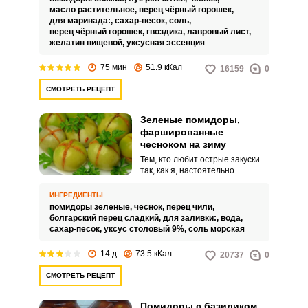
приготовлены, воспользуйтесь
масло растительное,
перец чёрный горошек,
необычным рецептом резаных
для маринада:,
сахар-песок,
соль,
помидоров в желатине.
перец чёрный горошек,
гвоздика,
лавровый лист,
желатин пищевой,
уксусная эссенция
75 мин
51.9 кКал
16159
0
СМОТРЕТЬ РЕЦЕПТ
Зеленые помидоры,
фаршированные
чесноком на зиму
Тем, кто любит острые закуски
так, как я, настоятельно
рекомендую приготовить
зеленые помидоры,
ИНГРЕДИЕНТЫ
фаршированные чесноком.
помидоры зеленые,
чеснок,
перец чили,
Чтобы зимняя закуска была
болгарский перец сладкий,
для заливки:,
вода,
более пикантной, я использую
сахар-песок,
уксус столовый 9%,
соль морская
еще и красный острый перец.
14 д
73.5 кКал
20737
0
СМОТРЕТЬ РЕЦЕПТ
Помидоры с базиликом