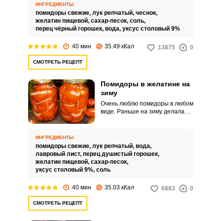
требуется, что существенно
ИНГРЕДИЕНТЫ
сокращает время на
помидоры свежие,
лук репчатый,
чеснок,
приготовление ароматной
желатин пищевой,
сахар-песок,
соль,
закуски.
перец чёрный горошек,
вода,
уксус столовый 9%
40 мин
35.49 кКал
13875
0
СМОТРЕТЬ РЕЦЕПТ
Помидоры в желатине на
зиму
Очень люблю помидоры в любом
виде. Раньше на зиму делала
заготовки из маринованных
помидоров.
ИНГРЕДИЕНТЫ
помидоры свежие,
лук репчатый,
вода,
лавровый лист,
перец душистый горошек,
желатин пищевой,
сахар-песок,
уксус столовый 9%,
соль
40 мин
35.03 кКал
6883
0
СМОТРЕТЬ РЕЦЕПТ