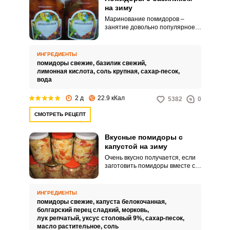
на зиму
Маринование помидоров –
занятие довольно популярное и
простое. Аппетитную закуску на
зиму можно приготовить
буквально за час, без особых
ИНГРЕДИЕНТЫ
затрат и сложностей.
помидоры свежие,
базилик свежий,
лимонная кислота,
соль крупная,
сахар-песок,
вода
2 д
22.9 кКал
5382
0
СМОТРЕТЬ РЕЦЕПТ
Вкусные помидоры с
капустой на зиму
Очень вкусно получается, если
заготовить помидоры вместе с
другими овощами, к примеру,
сделать салат из томатов с
капустой. Его не нужно
ИНГРЕДИЕНТЫ
стерилизовать, а это,
помидоры свежие,
капуста белокочанная,
согласитесь, очень удобно.
болгарский перец сладкий,
морковь,
лук репчатый,
уксус столовый 9%,
сахар-песок,
масло растительное,
соль