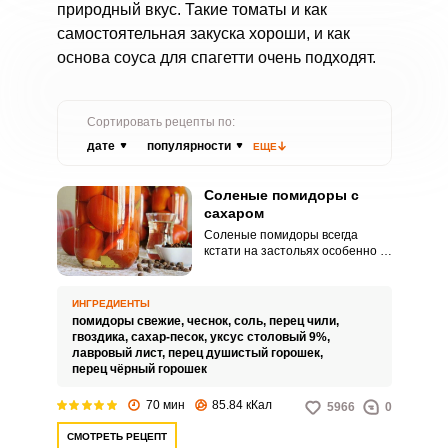
природный вкус. Такие томаты и как
самостоятельная закуска хороши, и как
основа соуса для спагетти очень подходят.
Сортировать рецепты по:
дате
популярности
ЕЩЕ
Соленые помидоры с
сахаром
Соленые помидоры всегда
кстати на застольях особенно с
картошкой и мясными блюдами.
А рассол с помидоров можно
использовать в приготовлении
ИНГРЕДИЕНТЫ
супов, борщей, солянки и других
помидоры свежие,
чеснок,
соль,
перец чили,
блюд.
гвоздика,
сахар-песок,
уксус столовый 9%,
лавровый лист,
перец душистый горошек,
перец чёрный горошек
70 мин
85.84 кКал
5966
0
СМОТРЕТЬ РЕЦЕПТ