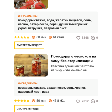
закуске сочетаются пряные
помидорки и вкусное овощное
желе, она понравится, как
взрослым, так и детям.
ИНГРЕДИЕНТЫ
помидоры свежие,
вода,
желатин пищевой,
соль,
чеснок,
сахар-песок,
перец душистый горошек,
укроп,
петрушка,
лавровый лист
60 мин
61 кКал
5348
0
СМОТРЕТЬ РЕЦЕПТ
Помидоры с чесноком на
ВХОД НА САЙТ
РЕГИСТРАЦИЯ
зиму без стерилизации
Классика домашних заготовок
на зиму – это конечно же
Войдите
маринованные помидоры.
с помощью социальных сетей:
Сделать это под силу любой
хозяйке.
ИНГРЕДИЕНТЫ
помидоры свежие,
сахар-песок,
соль,
чеснок,
лавровый лист,
вода
или
50 мин
43.8 кКал
7812
0
СМОТРЕТЬ РЕЦЕПТ