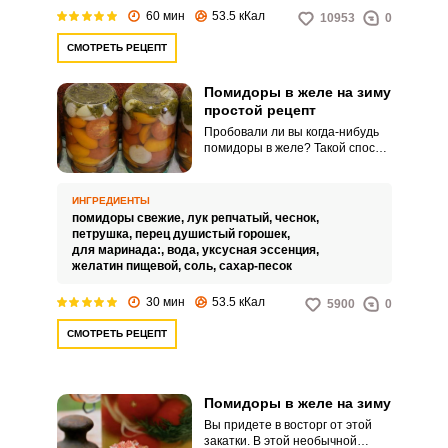
60 мин
53.5 кКал
10953
0
СМОТРЕТЬ РЕЦЕПТ
Помидоры в желе на зиму
простой рецепт
Пробовали ли вы когда-нибудь
помидоры в желе? Такой способ
заготовки помидоров для нас
новинка, опробуем его вместе?
Будем мариновать помидоры в
ИНГРЕДИЕНТЫ
банках с добавлением сухого
помидоры свежие,
лук репчатый,
чеснок,
желатина. Для заготовки
петрушка,
перец душистый горошек,
необходимо использовать
для маринада:,
вода,
уксусная эссенция,
только хороший загуститель,
желатин пищевой,
соль,
сахар-песок
который полностью
растворяется в воде.
30 мин
53.5 кКал
5900
0
СМОТРЕТЬ РЕЦЕПТ
Помидоры в желе на зиму
Вы придете в восторг от этой
закатки. В этой необычной