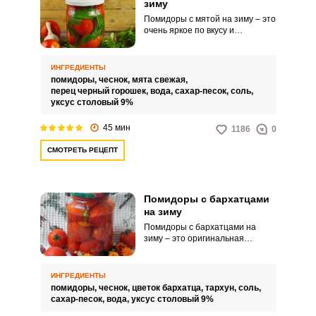
зиму
Помидоры с мятой на зиму – это
очень яркое по вкусу и
ароматное угощение, которое
подойдет для длительного
хранения. Такой продукт можно
ИНГРЕДИЕНТЫ
подавать как дополнение к
помидоры,
чеснок,
мята свежая,
горячим обеденным блюдам.
перец черный горошек,
вода,
сахар-песок,
соль,
уксус столовый 9%
45 мин
1186
0
СМОТРЕТЬ РЕЦЕПТ
Помидоры с бархатцами
на зиму
Помидоры с бархатцами на
зиму – это оригинальная
домашняя заготовка, которая
послужит прекрасным
дополнением к вашему столу.
ИНГРЕДИЕНТЫ
Такое угощение можно подавать
помидоры,
чеснок,
цветок бархатца,
тархун,
соль,
в качестве самостоятельной
сахар-песок,
вода,
уксус столовый 9%
закуски или как дополнение к