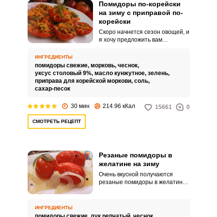
Помидоры по-корейски
на зиму с приправой по-
корейски
Скоро начнется сезон овощей, и
я хочу предложить вам
обалденный быстрый и простой
рецепт закуски из помидоров на
ИНГРЕДИЕНТЫ
зиму. Помидоры по-корейски
помидоры свежие,
морковь,
чеснок,
готовятся с корейской
уксус столовый 9%,
масло кунжутное,
зелень,
приправой для моркови,
приправа для корейской моркови,
соль,
количество ароматной
сахар-песок
приправы можно
отрегулировать в зависимости
30 мин
214.96 кКал
15661
0
от своих вкусовых
предпочтений.
СМОТРЕТЬ РЕЦЕПТ
Резаные помидоры в
желатине на зиму
Очень вкусной получаются
резаные помидоры в желатине
на зиму. Когда все
распространенные и
привычные заготовки из
ИНГРЕДИЕНТЫ
помидоров на зиму
помидоры свежие,
лук репчатый,
чеснок,