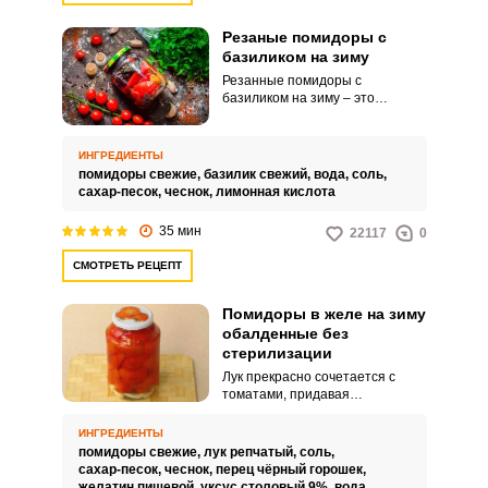
Резаные помидоры с
базиликом на зиму
Резанные помидоры с
базиликом на зиму – это
домашняя заготовка, которая
восхищает своим удивительным
ароматом, сочностью и ярким
ИНГРЕДИЕНТЫ
вкусом. Такие помидоры
помидоры свежие,
базилик свежий,
вода,
соль,
идеально дополнят горячие
сахар-песок,
чеснок,
лимонная кислота
гарниры, мясные и другие
угощения.
35 мин
22117
0
СМОТРЕТЬ РЕЦЕПТ
Помидоры в желе на зиму
обалденные без
стерилизации
Лук прекрасно сочетается с
томатами, придавая
сладковатый вкус закуске.
Помидоры в желейной массе
ИНГРЕДИЕНТЫ
интересно и необычно будут
помидоры свежие,
лук репчатый,
соль,
смотреться на праздничном
сахар-песок,
чеснок,
перец чёрный горошек,
столе и уж точно порадуют вас и
желатин пищевой,
уксус столовый 9%,
вода