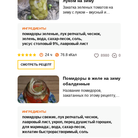
луком на зиму
Закатка зеленых томатов на
зиму с луком – вкусный и
бюджетный способ убрать и
сохранить на зиму последний
урожай недозрелых помидоров.
ИНГРЕДИЕНТЫ
Томаты заготавливаются
помидоры зеленые,
лук репчатый,
чеснок,
целиком с дольками репчатого
зелень,
вода,
сахар-песок,
соль,
лука в маринаде.
уксус столовый 9%,
лавровый лист
24 ч
76.8 кКал
8980
0
СМОТРЕТЬ РЕЦЕПТ
Помидоры в желе на зиму
обалденные
Название помидоров,
закатанных по этому рецепту,
говорит само за себя -
«обалденные». Необычный вид
консервации, с добавлением
ИНГРЕДИЕНТЫ
желатина, делает помидоры
помидоры свежие,
лук репчатый,
чеснок,
еще более сочными и вкусными.
лавровый лист,
укроп,
перец душистый горошек,
для маринада:,
вода,
сахар-песок,
желатин быстрорастворимый,
соль