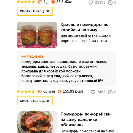
4 д
53.3 кКал
25353
0
СМОТРЕТЬ РЕЦЕПТ
Красные помидоры по-
корейски на зиму
Для любителей остренького и
моркови по-корейски хотим
предложить вкусную заготовку
на зиму – красные помидоры по-
корейски на зиму.
ИНГРЕДИЕНТЫ
Приготовленные с добавлением
помидоры свежие,
чеснок,
масло растительное,
большого количества зелени,
морковь,
кинза,
петрушка,
базилик свежий,
овощей, уксуса и специй, в
приправа для корейской моркови,
процессе маринования
болгарский перец сладкий,
сахар-песок,
помидоры приобретают
перец чили,
соль крупная,
уксус столовый 9%
потрясающий вкус и
великолепный аромат, которые
60 мин
155.93 кКал
7463
0
не присущи обычным
маринованным помидорам.
СМОТРЕТЬ РЕЦЕПТ
Помидоры по-корейски
на зиму пальчики
оближешь
Помидоры по-корейски на зиму