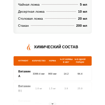
Чайная ложка
5 мл
Десертная ложка
10 мл
Столовая ложка
20 мл
Стакан
200 мл
ХИМИЧЕСКИЙ СОСТАВ
% ОТ НОРМЫ
% В ОДНОЙ
НУТРИЕНТ
КОЛИЧЕСТВО
НОРМА
В 100 Г
ПОРЦИИ
Витамин
3399.4 мкг
900 мкг
14.2
94.4
A
Витамин
1.6 мг
1.5 мг
3.9
25.9
В1
Витамин
0.6 мг
1.8 мг
1.2
7.8