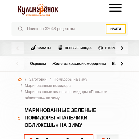
НАЙТИ
🍆
🍵
🍲
САЛАТЫ
ПЕРВЫЕ БЛЮДА
ВТОРЫЕ БЛЮДА
Окрошка
Желе из красной смородины
Варенье из в
/
Заготовки
/
Помидоры на зиму
/
Маринованные помидоры
/
Маринованные зеленые помидоры «Пальчики
оближешь» на зиму
МАРИНОВАННЫЕ ЗЕЛЕНЫЕ
ПОМИДОРЫ «ПАЛЬЧИКИ
ОБЛИЖЕШЬ» НА ЗИМУ