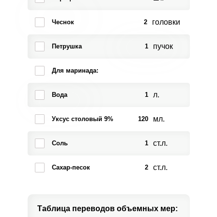
головки
Чеснок
2
пучок
Петрушка
1
Для маринада:
л.
Вода
1
мл.
Уксус столовый 9%
120
ст.л.
Соль
1
ст.л.
Сахар-песок
2
Таблица переводов
объемных мер: