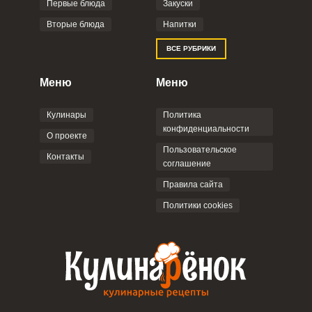
Фото до 4 шт, до 5 mb
Первые блюда
Закуски
Вторые блюда
Напитки
Отправляя эту форму, вы соглашаетесь с
ВСЕ РУБРИКИ
Правилами сайта
,
Политикой
конфиденциальности
,
Политикой обработки
персональных данных
и
Пользовательским
Меню
Меню
соглашением
.
Кулинары
Политика
конфиденциальности
О проекте
Пользовательское
Контакты
соглашение
ОТПРАВИТЬ КОММЕНТАРИЙ
Правила сайта
Политики cookies