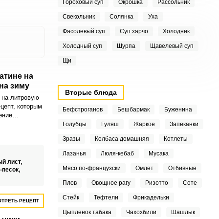
Гороховый суп
Окрошка
Рассольник
Свекольник
Солянка
Уха
Фасолевый суп
Суп харчо
Холодник
Холодный суп
Шурпа
Щавелевый суп
Щи
атине на
на зиму
Вторые блюда
 на литровую
ецепт, которым
Бефстроганов
Бешбармак
Буженина
ение
ки. Помидоры
Голубцы
Гуляш
Жаркое
Запеканки
пряные и
Зразы
Колбаса домашняя
Котлеты
сол идеально
я очень
Лазанья
Люля-кебаб
Мусака
й лист,
ры выбирайте
Мясо по-французски
Омлет
Отбивные
-песок,
цвета и
Плов
Овощное рагу
Ризотто
Соте
удут отдавать
орошком можно
Стейк
Тефтели
Фрикадельки
ТРЕТЬ РЕЦЕПТ
ли
астворимый
Цыпленок табака
Чахохбили
Шашлык