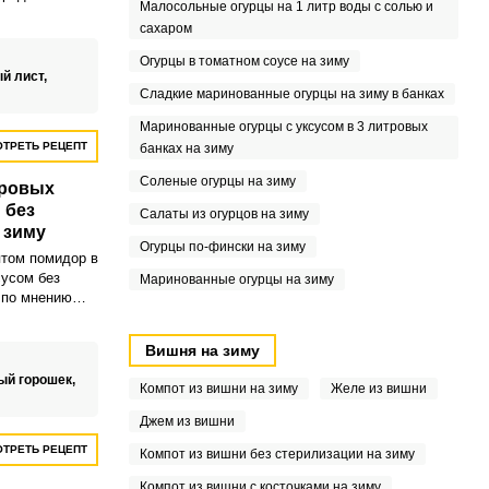
Малосольные огурцы на 1 литр воды с солью и
мы аромат.
сахаром
Огурцы в томатном соусе на зиму
й лист,
Сладкие маринованные огурцы на зиму в банках
Маринованные огурцы с уксусом в 3 литровых
ТРЕТЬ РЕЦЕПТ
банках на зиму
Соленые огурцы на зиму
тровых
 без
Салаты из огурцов на зиму
 зиму
Огурцы по-фински на зиму
том помидор в
сусом без
Маринованные огурцы на зиму
 по мнению
ся вариант
«снегу».
Вишня на зиму
вится сладкий,
вляется только
ый горошек,
Компот из вишни на зиму
Желе из вишни
дает
мат заготовки.
Джем из вишни
ТРЕТЬ РЕЦЕПТ
Компот из вишни без стерилизации на зиму
Компот из вишни с косточками на зиму