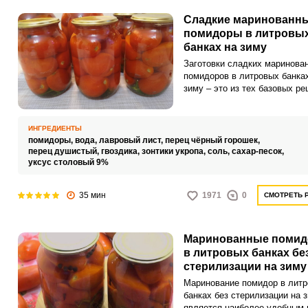
Сладкие маринованн
помидоры в литровы
банках на зиму
Заготовки сладких маринова
помидоров в литровых банка
зиму – это из тех базовых ре
которые обязательно должны
припасены у каждой хозяйки
Несмотря на простоту данног
ИНГРЕДИЕНТЫ
рецепта и минимальное коли
помидоры,
вода,
лавровый лист,
перец чёрный горошек,
ингредиентов и специй, они
перец душистый,
гвоздика,
зонтики укропа,
соль,
сахар-песок,
уксус столовый 9%
получаются очень вкусными 
пикантными. Совет по
ингредиентам:Количество
35 мин
1971
0
СМОТРЕТЬ 
ингредиентов указано из расч
3-литровые банки либо на 1
трехлитровую.Помидоры ста
выбирать не слишком больши
Маринованные поми
плотные и красивые. В идеал
в литровых банках бе
они будут со своего огорода
стерилизации на зиму
по приготовлению:По данном
Маринование помидор в лит
рецепту стерилизовать банки
банках без стерилизации на 
отдельно совсем необязател
является наиболее удобным 