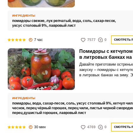
и без стерилизации.
ИНГРЕДИЕНТЫ
помидоры свежие,
лук репчатый,
вода,
соль,
сахар-песок,
уксус столовый 9%,
лавровый лист
7 час
7577
0
СМОТРЕТЬ 
Помидоры с кетчупом
в литровых банках на
Давайте приготовим острень
закуску – помидоры с кетчуп
в литровых банках на зиму. Э
несложный рецепт без особог
сможет повторить любой.
ИНГРЕДИЕНТЫ
помидоры,
вода,
сахар-песок,
соль,
уксус столовый 9%,
кетчуп чил
чеснок,
перец чёрный горошек,
перец чили,
листья черной смороди
перец душистый горошек,
лавровый лист
30 мин
4769
0
СМОТРЕТЬ 