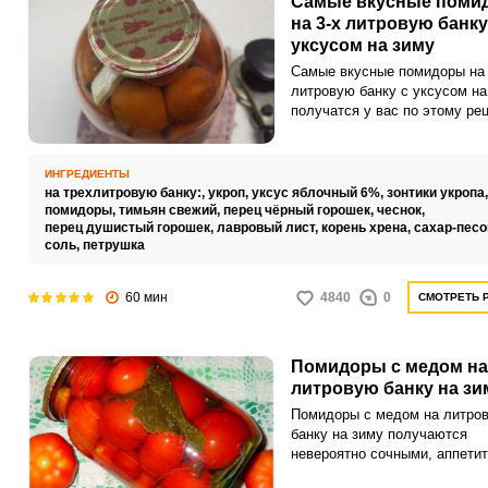
Самые вкусные поми
на 3-х литровую банку
уксусом на зиму
Самые вкусные помидоры на 
литровую банку с уксусом на
получатся у вас по этому рец
холодное время маринованн
помидоры всегда занимают п
место на обеденном столе, о
ИНГРЕДИЕНТЫ
прекрасно подходят к карто
на трехлитровую банку:,
укроп,
уксус яблочный 6%,
зонтики укропа
макаронам, мясу и птице.
помидоры,
тимьян свежий,
перец чёрный горошек,
чеснок,
перец душистый горошек,
лавровый лист,
корень хрена,
сахар-песо
соль,
петрушка
60 мин
4840
0
СМОТРЕТЬ 
Помидоры с медом на
литровую банку на зи
Помидоры с медом на литро
банку на зиму получаются
невероятно сочными, аппети
насыщенными по вкусу. Кроме