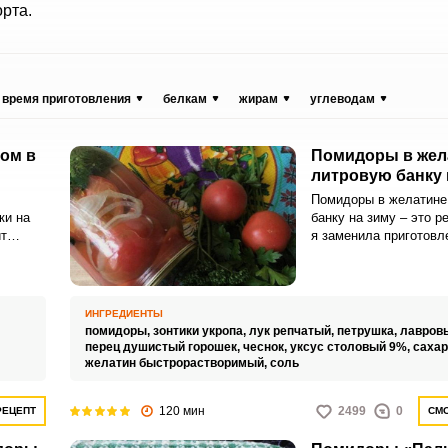
рта.
время приготовления
белкам
жирам
углеводам
ом в
Помидоры в жел
литровую банку 
Помидоры в желатине
ки на
банку на зиму – это р
ит
я заменила приготовл
нных
классической заготов
и
получаются вкусные, 
дность
сочные, а густой рас
дополняет и съедаетс
ИНГРЕДИЕНТЫ
быстро.Советы по
помидоры,
зонтики укропа,
лук репчатый,
петрушка,
лавровы
ингредиентам:Помидо
перец душистый горошек,
чеснок,
уксус столовый 9%,
сахар
спелые, насыщенного 
желатин быстрорастворимый,
соль
мясистые, тогда они б
меньше сока.Перец г
120 мин
2499
0
РЕЦЕПТ
СМО
взять любого вида.Ес
используете быстрор