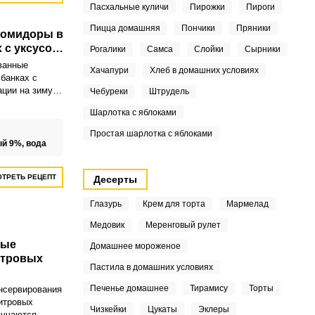
Пасхальные куличи
Пирожки
Пироги
Пицца домашняя
Пончики
Пряники
помидоры в
 с уксусом
Рогалики
Самса
Слойки
Сырники
и на зиму
ванные
Хачапури
Хлеб в домашних условиях
банках с
ации на зиму –
Чебуреки
Штрудель
я присутствует
Шарлотка с яблоками
 холодное
лярная закуска
Простая шарлотка с яблоками
ый 9%,
вода
ТРЕТЬ РЕЦЕПТ
Десерты
Глазурь
Крем для торта
Мармелад
Медовик
Меренговый рулет
ные
Домашнее мороженое
итровых
Пастила в домашних условиях
Печенье домашнее
Тирамису
Торты
нсервирования
литровых
Чизкейки
Цукаты
Эклеры
лучаются