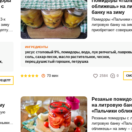
доры
Помидоры «Пал
желатин (как я), то ег
 с
оближешь» на л
добавлять сразу в ма
банку на зиму
3-х
Помидоры «Пальчики 
 зиму
литровую банку на зи
епту. В
приобретают соверше
ые
исключительный вкус, 
очетное
имеют такое говоряще
ни
что немаловажно и е
ИНГРЕДИЕНТЫ
фелю,
приятно, что готовятс
,
уксус столовый 9%,
помидоры,
вода,
лук репчатый,
лавровы
два счета и без особ
соль,
сахар-песок,
масло растительное,
чеснок,
к,
перец душистый горошек,
петрушка
70 мин
2584
0
СМО
РЕЦЕПТ
Резаные помидо
му
на литровую бан
«Пальчики обли
вую
зиму
Резаные помидоры с 
тными и
литровую банку «Паль
 того,
оближешь» на зиму – 