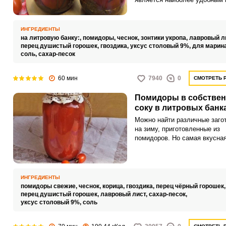
быстрым способом консерви
томатов, особенно для небо
семьи и независимо от объе
ИНГРЕДИЕНТЫ
заготовки, а маринад и набор
на литровую банку:,
помидоры,
чеснок,
зонтики укропа,
лавровый л
можно выбрать по своему вку
перец душистый горошек,
гвоздика,
уксус столовый 9%,
для марин
соль,
сахар-песок
этом рецепте маринуем пом
по классическому варианту и
способом двукратной заливки
60 мин
7940
0
СМОТРЕТЬ 
Помидоры в собстве
соку в литровых банк
Можно найти различные заго
на зиму, приготовленные из
помидоров. Но самая вкусна
закуска из помидоров, на мо
взгляд, помидоры в собстве
соку.
ИНГРЕДИЕНТЫ
помидоры свежие,
чеснок,
корица,
гвоздика,
перец чёрный горошек
перец душистый горошек,
лавровый лист,
сахар-песок,
уксус столовый 9%,
соль