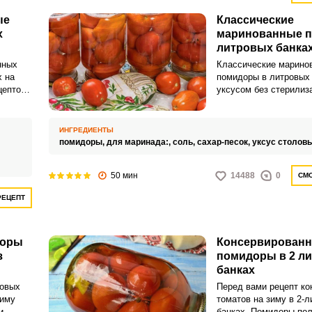
ые
Классические
х
маринованные 
литровых банках
без стерилизаци
нных
Классические марино
х на
помидоры в литровых 
цептов,
уксусом без стерилиз
 быть
это заготовка, котора
.
в каждой кладовке. В
о
время это самая попу
ИНГРЕДИЕНТЫ
чество
к горячим блюдам.
помидоры,
для маринада:,
соль,
сахар-песок,
уксус столов
ВХОД НА САЙТ
РЕГИСТРАЦИЯ
и
50 мин
14488
0
СМО
РЕЦЕПТ
Войдите
ета на
с помощью социальных сетей:
райтесь
е,
доры
Консервирован
е, если
з
помидоры в 2 л
.Совет
банках
или
у
ровых
Перед вами рецепт ко
зиму
томатов на зиму в 2-
ьно.
и
банках. Помидоры по