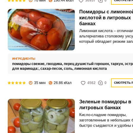
70 мин
190.44 кКал
30957
0
СМОТРЕТЬ 
Помидоры с лимонно
кислотой в литровых
банках
Лимонная кислота – отлична
альтернатива столовому уксу
который обладает резким зап
Закатки с лимонной кислотой
сохраняют свой оригинальны
и приобретают небольшую ки
ИНГРЕДИЕНТЫ
помидоры свежие,
гвоздика,
перец душистый горошек,
тархун,
эстр
для маринада:,
сахар-песок,
соль,
лимонная кислота
35 мин
26.86 кКал
4562
0
СМОТРЕТЬ 
Зеленые помидоры в
литровых банках
Кисло-сладкие помидоры,
заготовленные в небольших б
быстро съедаются и удобны 
хранении. Приготовление их 