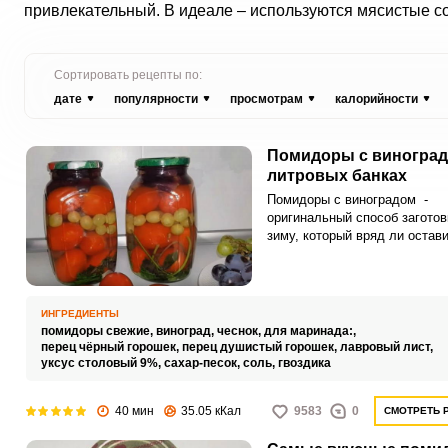
привлекательный. В идеале – используются мясистые со
Сортировать рецепты по:
дате
популярности
просмотрам
калорийности
Помидоры с виноград
литровых банках
Помидоры с виноградом -
оригинальный способ заготов
зиму, который вряд ли остав
равнодушными даже искуше
гурманов. Для такой заготовк
можно брать любую разнови
винограда.
ИНГРЕДИЕНТЫ
помидоры свежие,
виноград,
чеснок,
для маринада:,
перец чёрный горошек,
перец душистый горошек,
лавровый лист,
уксус столовый 9%,
сахар-песок,
соль,
гвоздика
40 мин
35.05 кКал
9583
0
СМОТРЕТЬ 