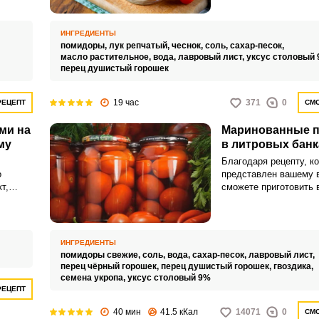
ким
освежающее и аромат
которое отлично подх
приготовления различ
ИНГРЕДИЕНТЫ
закусок. Сочные поми
помидоры,
лук репчатый,
чеснок,
соль,
сахар-песок,
нарезанные ломтикам
масло растительное,
вода,
лавровый лист,
уксус столовый 
перец душистый горошек
лук и специи создают
вкус, который понрави
исключения.
19 час
371
0
РЕЦЕПТ
СМО
ми на
Маринованные 
му
в литровых банк
Благодаря рецепту, к
о
представлен вашему 
т,
сможете приготовить 
маринованные помидо
а
сладкими нотками. Ко
ингредиентов рассчит
литровые банки.
ИНГРЕДИЕНТЫ
помидоры свежие,
соль,
вода,
сахар-песок,
лавровый лист,
оящему
перец чёрный горошек,
перец душистый горошек,
гвоздика,
семена укропа,
уксус столовый 9%
РЕЦЕПТ
40 мин
41.5 кКал
14071
0
СМО