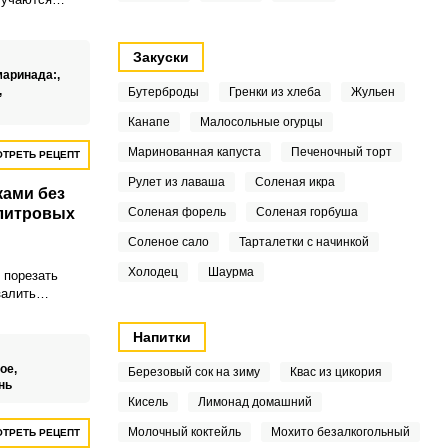
гким
Закуски
маринада:,
,
Бутерброды
Гренки из хлеба
Жульен
Канапе
Малосольные огурцы
Маринованная капуста
Печеночный торт
ТРЕТЬ РЕЦЕПТ
Рулет из лаваша
Соленая икра
ами без
 литровых
Соленая форель
Соленая горбуша
Соленое сало
Тарталетки с начинкой
Холодец
Шаурма
 порезать
залить
закатать.
м должны быть
Напитки
ными, чтобы
а.
ое,
Березовый сок на зиму
Квас из цикория
нь
Кисель
Лимонад домашний
Молочный коктейль
Мохито безалкогольный
ТРЕТЬ РЕЦЕПТ