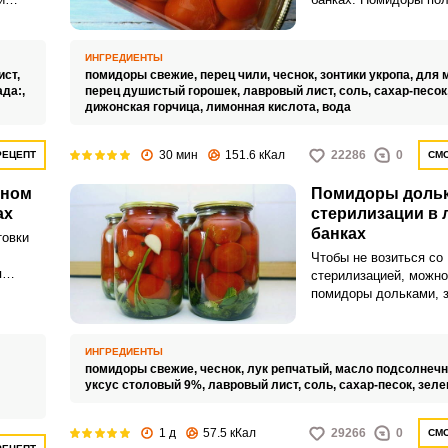
рования
очень вкусными, с ле
льшой
пикантным вкусом.
ма
ИНГРЕДИЕНТЫ
 специй
ист,
помидоры свежие,
перец чили,
чеснок,
зонтики укропа,
для 
су. В
ада:,
перец душистый горошек,
лавровый лист,
соль,
сахар-песок
Запомнить меня
идоры
дижонская горчица,
лимонная кислота,
вода
ВХОД
.
30 мин
151.6 кКал
22286
0
РЕЦЕПТ
СМО
ЕЩЕ НЕ ЗАРЕГИСТРИРОВАННЫ?
нном
Помидоры дольк
ах
стерилизации в
Забыли пароль?
банках
товки
Чтобы не возиться со
я
стерилизацией, можно
й
помидоры дольками, 
нном
кипящим маринадом и 
Однако банки при это
максимально стериль
ИНГРЕДИЕНТЫ
заготовка не забродил
,
помидоры свежие,
чеснок,
лук репчатый,
масло подсолнечн
уксус столовый 9%,
лавровый лист,
соль,
сахар-песок,
зеле
1 д
57.5 кКал
29266
0
СМО