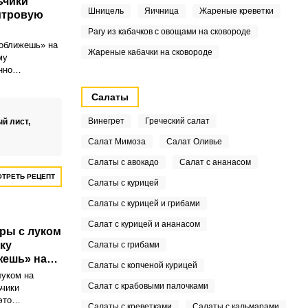
ьчики
о можно
Шницель
Яичница
Жареные креветки
итровую
ринад.
Рагу из кабачков с овощами на сковороде
оближешь» на
Жареные кабачки на сковороде
му
нно
от того и
е название. И
Салаты
ще более
я помидоры в
Винегрет
Греческий салат
й лист,
ых сложностей.
Салат Мимоза
Салат Оливье
Салаты с авокадо
Салат с ананасом
ТРЕТЬ РЕЦЕПТ
Салаты с курицей
Салаты с курицей и грибами
Салат с курицей и ананасом
ры с луком
ку
Салаты с грибами
жешь» на
Салаты с копченой курицей
луком на
Салат с крабовыми палочками
чики
это
Салаты с креветками
Салаты с кальмарами