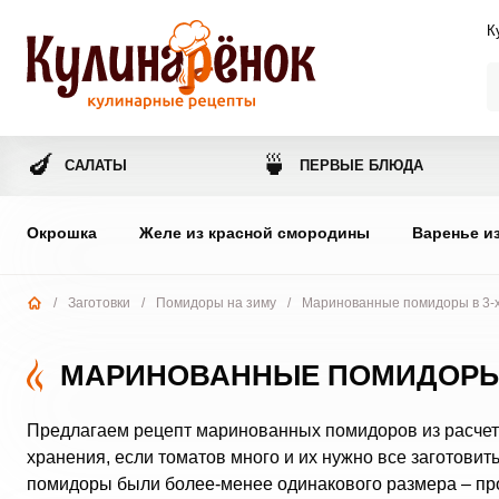
К
🍆
🍵
САЛАТЫ
ПЕРВЫЕ БЛЮДА
Окрошка
Желе из красной смородины
Варенье и
/
Заготовки
/
Помидоры на зиму
/
Маринованные помидоры в 3-х
МАРИНОВАННЫЕ ПОМИДОРЫ 
Предлагаем рецепт маринованных помидоров из расчета 
хранения, если томатов много и их нужно все заготовит
помидоры были более-менее одинакового размера – про