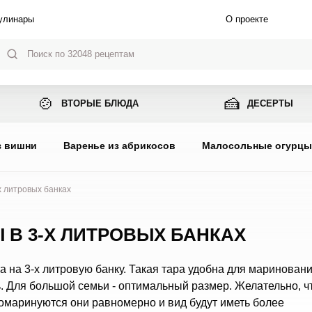
улинары
О проекте
🍲
🍰
ВТОРЫЕ БЛЮДА
ДЕСЕРТЫ
з вишни
Варенье из абрикосов
Малосольные огурц
 литровых банках
В 3-Х ЛИТРОВЫХ БАНКАХ
на 3-х литровую банку. Такая тара удобна для мариновани
ь. Для большой семьи - оптимальный размер. Желательно, ч
маринуются они равномерно и вид будут иметь более