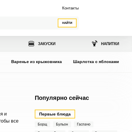
Контакты
НАЙТИ
🍔
🍹
ЗАКУСКИ
НАПИТКИ
ы
Варенье из крыжовника
Шарлотка с яблоками
Популярно сейчас
я и
Первые блюда
тобы все
Борщ
Бульон
Гаспачо