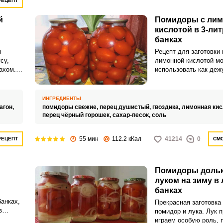
РЕЦЕПТ
й
Помидоры с ли
кислотой в 3-ли
банках
я
Рецепт для заготовки
су,
лимонной кислотой м
ахом.
использовать как деж
благодаря ему зимой 
й вкус
столе будут вкусные 
слинку.
овощи. К тому же таки
ИНГРЕДИЕНТЫ
делаются легко и без
агон,
помидоры свежие,
перец душистый,
гвоздика,
лимонная кис
хлопот.
перец чёрный горошек,
сахар-песок,
соль
55 мин
112.2 кКал
41214
0
РЕЦЕПТ
СМО
Помидоры дольк
луком на зиму в
банках
анках,
Прекрасная заготовка 
в
помидор и лука. Лук п
простое
играем особую роль, 