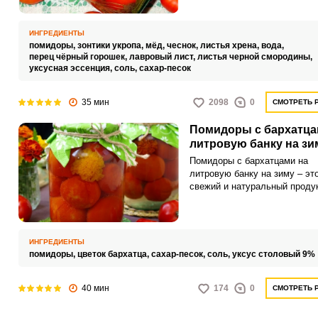
такая заготовка порадует яр
медовым ароматом.
ИНГРЕДИЕНТЫ
помидоры,
зонтики укропа,
мёд,
чеснок,
листья хрена,
вода,
перец чёрный горошек,
лавровый лист,
листья черной смородины,
уксусная эссенция,
соль,
сахар-песок
35 мин
2098
0
СМОТРЕТЬ 
Помидоры с бархатца
литровую банку на зи
Помидоры с бархатцами на
литровую банку на зиму – эт
свежий и натуральный продук
который сохранит в себе всю
полезность летних овощей н
долгие месяцы. Бархатцы
добавляют нежности и
ИНГРЕДИЕНТЫ
неповторимого аромата этой
помидоры,
цветок бархатца,
сахар-песок,
соль,
уксус столовый 9%
заготовке, делая ее по-наст
изысканной.
40 мин
174
0
СМОТРЕТЬ 