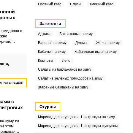
Овсяный квас
Смузи
Хлебный квас
монной
тровых
Заготовки
 помидоров с
Аджика
Баклажаны на зиму
ожно
урный,
Варенье на зиму
Джемы
Желе на зиму
на вашем
Кабачки на зиму
Кабачковая икра на зиму
маринованные
е закатки
Компоты
Лечо
 особых
лота,
Салаты из баклажанов на зиму
Салат из зеленых помидоров на зиму
ТРЕТЬ РЕЦЕПТ
Жареные баклажаны на зиму
ами с
Огурцы
 литровых
Маринад для огурцов на 1 литр воды на зиму
на зуму из
ри этом
Маринад для огурцов на 1 литр воды с уксусом
придавая