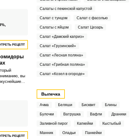
ное блюдо,
одит для
Салаты с пекинской капустой
ных салатов и
Салат с тунцом
Салат с фасолью
доры,
и, ароматный
9%,
Салаты с яйцом
Салат Цезарь
 неповторимый
тся всем без
Салат «Дамский каприз»
ТРЕТЬ РЕЦЕПТ
Салат «Грузинский»
Салат «Лесная поляна»
помидоры
ах
Салат «Грибная поляна»
оторый
Салат «Козел в огороде»
вниманию, вы
вкуснейшие
ры с тонкими
личество
Выпечка
ано на три
Ачма
Беляши
Бисквит
Блины
Булочки
Ватрушка
Вафли
Драники
Заливной пирог
Капкейки
Кыстыбый
Манник
Оладьи
Панкейки
ТРЕТЬ РЕЦЕПТ