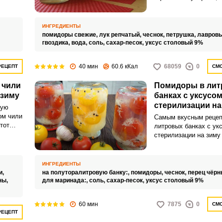
помидорам неповтори
ИНГРЕДИЕНТЫ
помидоры свежие,
лук репчатый,
чеснок,
петрушка,
лавровы
гвоздика,
вода,
соль,
сахар-песок,
уксус столовый 9%
40 мин
60.6 кКал
68059
0
РЕЦЕПТ
СМО
 чили
Помидоры в ли
 зиму
банках с уксусом
стерилизации на
кую
ом чили
Самым вкусным рецеп
тот
литровых банках с ук
о труда
стерилизации на зиму
многих хозяек, являет
томатов в чесночном 
Маринад для них гото
ИНГРЕДИЕНТЫ
а кроме чеснока доба
и,
на полуторалитровую банку:,
помидоры,
чеснок,
перец чёрн
черный перец, что соз
ны,
для маринада:,
соль,
сахар-песок,
уксус столовый 9%
интересный вкус и аро
60 мин
7875
0
СМО
РЕЦЕПТ